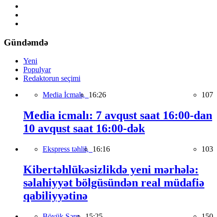
Gündəmdə
Yeni
Populyar
Redaktorun seçimi
Media İcmalı,
16:26
107
Media icmalı: 7 avqust saat 16:00-dan
10 avqust saat 16:00-dək
Ekspress təhlil,
16:16
103
Kibertəhlükəsizlikdə yeni mərhələ:
səlahiyyət bölgüsündən real müdafiə
qabiliyyətinə
Böyük Şərq,
15:25
150