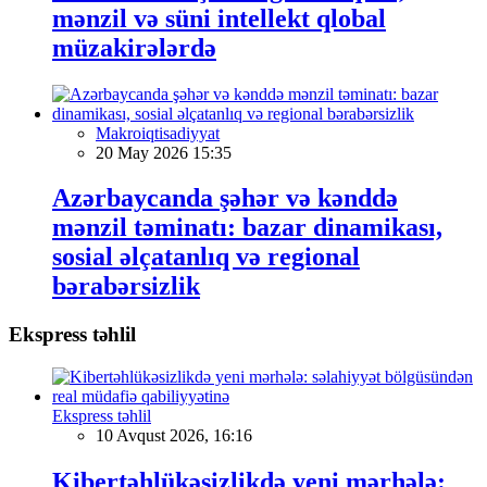
mənzil və süni intellekt qlobal
müzakirələrdə
Makroiqtisadiyyat
20 May 2026 15:35
Azərbaycanda şəhər və kənddə
mənzil təminatı: bazar dinamikası,
sosial əlçatanlıq və regional
bərabərsizlik
Ekspress təhlil
Ekspress təhlil
10 Avqust 2026, 16:16
Kibertəhlükəsizlikdə yeni mərhələ: