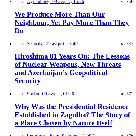
Agriculture,
09 avqust, 15:26
850
We Produce More Than Our
Neighbour, Yet Pay More Than They
Do
Security,
09 avqust, 13:40
397
Hiroshima 81 Years On: The Lessons
of Nuclear Weapons, New Threats
and Azerbaijan’s Geopolitical
Security
Social,
09 avqust, 01:26
502
Why Was the Presidential Residence
Established in Zagulba? The Story of
a Place Chosen by Nature Itself
Express analysis,
08 avqust, 17:07
506