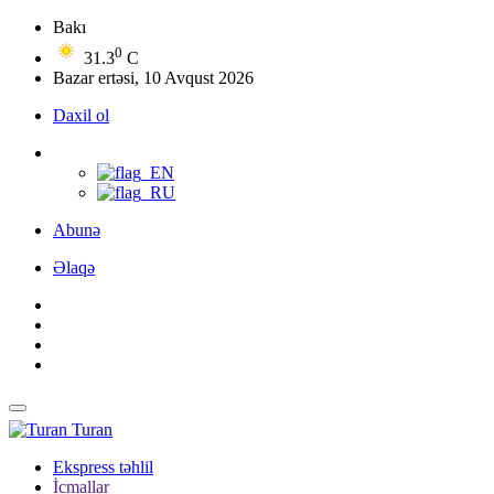
Bakı
0
31.3
C
Bazar ertəsi, 10 Avqust 2026
Daxil ol
Abunə
Əlaqə
Turan
Ekspress təhlil
İcmallar