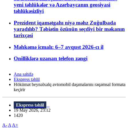
yeni təhlükələr və Azərbaycanın geosiyasi
təhlükəsizliyi
Prezident iqamətgahı niyə məhz Zuğulbada
yaradılıb? Təbiətin özünün seçdiyi bir məkanın
tarixçəsi
Məhkəmə icmalı: 6–7 avqust 2026-cı il
Onilliklərə uzanan telefon zəngi
Ana səhifə
Ekspress təhlil
Hökümət beynəlxalq avtomobil daşımalarını rəqəmsal formata
keçirir
Ekspress təhlil
19 May 2026, 23:12
1420
A-
A
A+