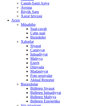
Cənub-Şərqi Asiya
Avropa
Böyük Şərq
Xəzər hövzəsi
Arxiv
Müsahibə
Sual-cavab
Çətin sual
Bizimkiler
Xəbərlər
Siyasət
Cəmiyyət
İqtisadiyyat
Maliyyə
Enerji
Dünyada
Mədəniyyət
Foto sessiyalar
Aktual Reportaj
Buraxılışlar
Bülleten Siyasət
Bülleten İqtisadiyyat
Bülleten Maliyyə
Bülleten Energetika
Söz istəyirəm