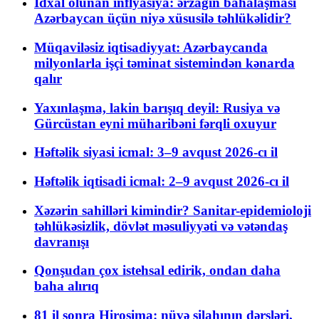
İdxal olunan inflyasiya: ərzağın bahalaşması
Azərbaycan üçün niyə xüsusilə təhlükəlidir?
Müqaviləsiz iqtisadiyyat: Azərbaycanda
milyonlarla işçi təminat sistemindən kənarda
qalır
Yaxınlaşma, lakin barışıq deyil: Rusiya və
Gürcüstan eyni müharibəni fərqli oxuyur
Həftəlik siyasi icmal: 3–9 avqust 2026-cı il
Həftəlik iqtisadi icmal: 2–9 avqust 2026-cı il
Xəzərin sahilləri kimindir? Sanitar-epidemioloji
təhlükəsizlik, dövlət məsuliyyəti və vətəndaş
davranışı
Qonşudan çox istehsal edirik, ondan daha
baha alırıq
81 il sonra Hiroşima: nüvə silahının dərsləri,