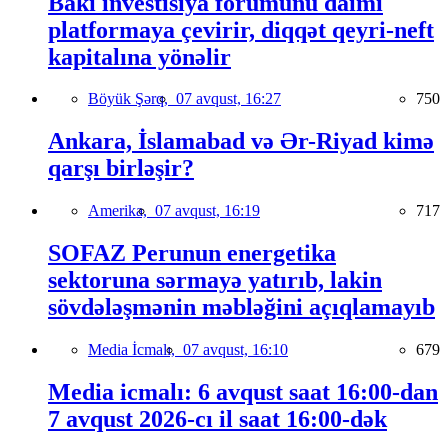
Bakı investisiya forumunu daimi
platformaya çevirir, diqqət qeyri-neft
kapitalına yönəlir
Böyük Şərq,
07 avqust, 16:27
750
Ankara, İslamabad və Ər-Riyad kimə
qarşı birləşir?
Amerika,
07 avqust, 16:19
717
SOFAZ Perunun energetika
sektoruna sərmayə yatırıb, lakin
sövdələşmənin məbləğini açıqlamayıb
Media İcmalı,
07 avqust, 16:10
679
Media icmalı: 6 avqust saat 16:00-dan
7 avqust 2026-cı il saat 16:00-dək