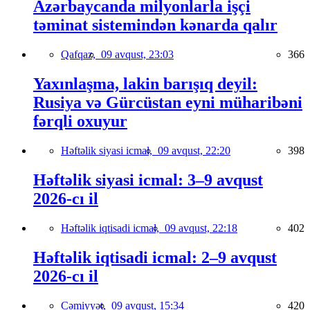
Azərbaycanda milyonlarla işçi
təminat sistemindən kənarda qalır
Qafqaz,
09 avqust, 23:03
366
Yaxınlaşma, lakin barışıq deyil:
Rusiya və Gürcüstan eyni müharibəni
fərqli oxuyur
Həftəlik siyasi icmal,
09 avqust, 22:20
398
Həftəlik siyasi icmal: 3–9 avqust
2026-cı il
Həftəlik iqtisadi icmal,
09 avqust, 22:18
402
Həftəlik iqtisadi icmal: 2–9 avqust
2026-cı il
Cəmiyyət,
09 avqust, 15:34
420