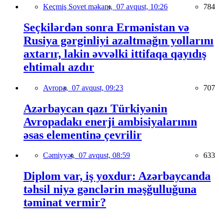
Keçmiş Sovet məkanı,
07 avqust, 10:26
784
Seçkilərdən sonra Ermənistan və
Rusiya gərginliyi azaltmağın yollarını
axtarır, lakin əvvəlki ittifaqa qayıdış
ehtimalı azdır
Avropa,
07 avqust, 09:23
707
Azərbaycan qazı Türkiyənin
Avropadakı enerji ambisiyalarının
əsas elementinə çevrilir
Cəmiyyət,
07 avqust, 08:59
633
Diplom var, iş yoxdur: Azərbaycanda
təhsil niyə gənclərin məşğulluğuna
təminat vermir?