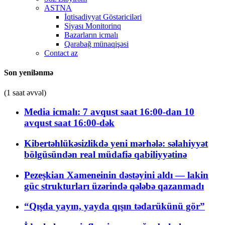
ASTNA
İqtisadiyyat Göstəriciləri
Siyası Monitorinq
Bazarların icmalı
Qarabağ münaqişəsi
Contact az
Son yenilənmə
(1 saat əvvəl)
Media icmalı: 7 avqust saat 16:00-dan 10
avqust saat 16:00-dək
Kibertəhlükəsizlikdə yeni mərhələ: səlahiyyət
bölgüsündən real müdafiə qabiliyyətinə
Pezeşkian Xameneinin dəstəyini aldı — lakin
güc strukturları üzərində qələbə qazanmadı
“Qışda yayın, yayda qışın tədarükünü gör”