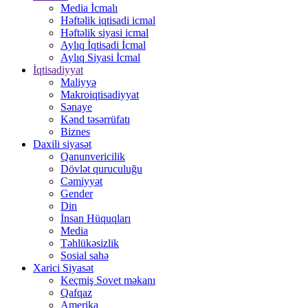
Media İcmalı
Həftəlik iqtisadi icmal
Həftəlik siyasi icmal
Aylıq İqtisadi İcmal
Aylıq Siyasi İcmal
İqtisadiyyat
Maliyyə
Makroiqtisadiyyat
Sənaye
Kənd təsərrüfatı
Biznes
Daxili siyasət
Qanunvericilik
Dövlət quruculuğu
Cəmiyyət
Gender
Din
İnsan Hüquqları
Media
Təhlükəsizlik
Sosial sahə
Xarici Siyasət
Keçmiş Sovet məkanı
Qafqaz
Amerika