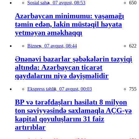
Sosial sahə,
07 avqust, 08:53
650
Azərbaycan minimumu: yaşamağı
təmin edən, lakin müstəqil həyata
yetməyən əməkhaqqı
Biznes,
07 avqust, 08:44
622
Ənənəvi bazarlar şəbəkələrin təzyiqi
altında: Azərbaycan ticarət
qaydalarını niyə dəyişməlidir
Ekspress təhlil,
07 avqust, 00:03
755
BP və tərəfdaşları hasilatı 8 milyon
ton səviyyəsində saxlamaqla AÇG-yə
kapital qoyuluşlarını 31 faiz
artırıblar