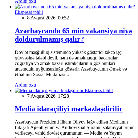
Ardını oxu
Ekspress təhlil
8 Avqust 2026, 00:52
Azərbaycanda 65 min vakansiya niyə
doldurulmamış qalır?
Dövlət məşğulluq sistemində yüksək göstərici təkcə işçi
qüvvəsinə tələbi deyil, həm də əməkhaqqı, bacarıqlar,
coğrafiya və əmək bazarı iştirakçılarının gözləntiləri
arasındakı uyğunsuzluğu göstərir. Azərbaycanın Əmək və
Əhalinin Sosial Müdafiəsi...
Ardını oxu
Ekspress təhlil
7 Avqust 2026, 17:28
Media idarəçiliyi mərkəzləşdirilir
Azərbaycan Prezidenti İlham Əliyev ləğv edilən Medianın
İnkişafı Agentliyinin və Audiovizual Şuranın səlahiyyətlərinin
veriləcəyi vahid dövlət qurumunun — Media və Yayım