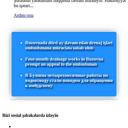
Şurasının yaradılması haqqında fərman imzalayıb. Hakimiyyət
bu qərarı...
Ardını oxu
Buzovnada dörd ay davam edən drenaj işləri
ombudsmana müraciətə səbəb olub
Four-month drainage works in Buzovna
prompt an appeal to the ombudsman
В Бузовна четырехмесячные работы по
водоотводу стали поводом для обращения
к омбудсмену
Bizi sosial şəbəkələrdə izləyin