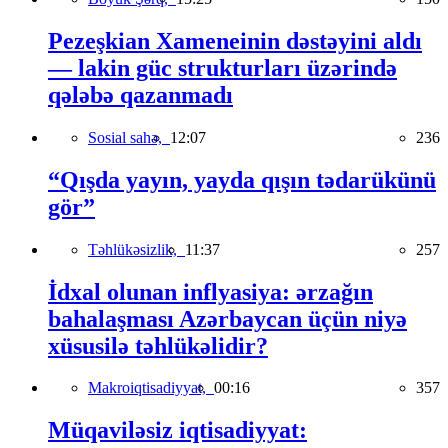
Pezeşkian Xameneinin dəstəyini aldı
— lakin güc strukturları üzərində
qələbə qazanmadı
Sosial sahə,
12:07
236
“Qışda yayın, yayda qışın tədarükünü
gör”
Təhlükəsizlik,
11:37
257
İdxal olunan inflyasiya: ərzağın
bahalaşması Azərbaycan üçün niyə
xüsusilə təhlükəlidir?
Makroiqtisadiyyat,
00:16
357
Müqaviləsiz iqtisadiyyat: