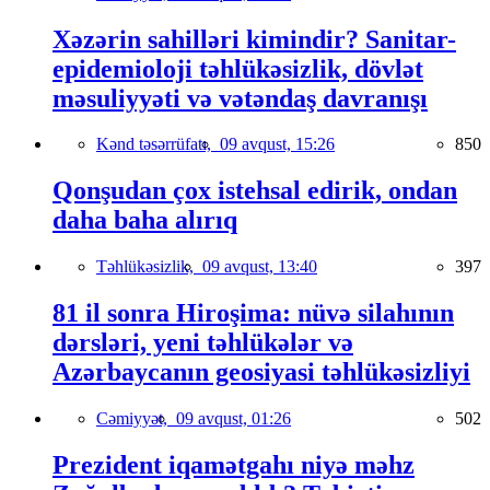
Xəzərin sahilləri kimindir? Sanitar-
epidemioloji təhlükəsizlik, dövlət
məsuliyyəti və vətəndaş davranışı
Kənd təsərrüfatı,
09 avqust, 15:26
850
Qonşudan çox istehsal edirik, ondan
daha baha alırıq
Təhlükəsizlik,
09 avqust, 13:40
397
81 il sonra Hiroşima: nüvə silahının
dərsləri, yeni təhlükələr və
Azərbaycanın geosiyasi təhlükəsizliyi
Cəmiyyət,
09 avqust, 01:26
502
Prezident iqamətgahı niyə məhz