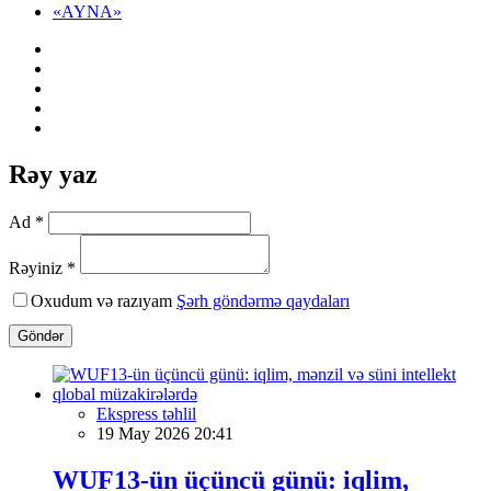
«AYNA»
Rəy yaz
Ad *
Rəyiniz *
Oxudum və razıyam
Şərh göndərmə qaydaları
Göndər
Ekspress təhlil
19 May 2026 20:41
WUF13-ün üçüncü günü: iqlim,