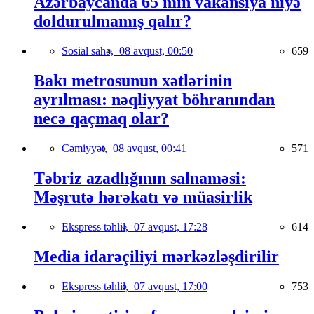
Azərbaycanda 65 min vakansiya niyə
doldurulmamış qalır?
Sosial sahə,
08 avqust, 00:50
659
Bakı metrosunun xətlərinin
ayrılması: nəqliyyat böhranından
necə qaçmaq olar?
Cəmiyyət,
08 avqust, 00:41
571
Təbriz azadlığının salnaməsi:
Məşrutə hərəkatı və müasirlik
Ekspress təhlil,
07 avqust, 17:28
614
Media idarəçiliyi mərkəzləşdirilir
Ekspress təhlil,
07 avqust, 17:00
753