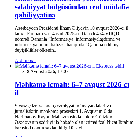
səlahiyyət bölgüsündən real müdafiə
qabiliyyətinə
Azərbaycan Prezidenti İlham Əliyevin 10 avqust 2026-cı il
tarixli Fərmanı və 14 iyul 2026-cı il tarixli 454-VIIQD
nömrəli Qanunla “İnformasiya, informasiyalaşdırma və
informasiyanın mühafizəsi haqqında” Qanuna edilmiş
dəyişikliklər ölkənin...
Ardını oxu
Ekspress təhlil
8 Avqust 2026, 17:07
Məhkəmə icmalı: 6–7 avqust 2026-cı
il
Siyasətçilər, vətəndaş cəmiyyəti nümayəndələri və
jurnalistlərin məhkəmə prosesləri 1. Avqustun 6-da
Nərimanov Rayon Məhkəməsində hakim Gültəkin
Əsədovanın sədrliyi ilə həbsdə olan ictimai fəal Nicat İbrahim
barəsində onun saxlanıldığı 10 saylı...