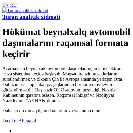
EN
RU
Turan analitik xidməti
Hökümət beynəlxalq avtomobil
daşımalarını rəqəmsal formata
keçirir
Azərbaycan beynəlxalq avtomobil daşımaları üçün tam elektron
icazə sisteminə keçidə başlayıb. Məqsəd tranzit prosedurlarını
sürətləndirmək və ölkənin Çin ilə Avropa arasında yerləşən Orta
Dəhlizin əsas logistika qovşaqlarından biri kimi mövqeyini
gücləndirməkdir. Baş nazir Əli Əsədovun imzaladığı Nazirlər
Kabinetinin qərarına əsasən, Rəqəmsal İnkişaf və Nəqliyyat
Nazirliyinin “AYNA&rdquo...
Daha çox oxumaq üçün daxil olun və ya abunə olun
Daxil ol
Abunə ol