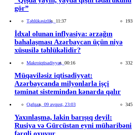
gör”
Təhlükəsizlik,
11:37
193
İdxal olunan inflyasiya: ərzağın
bahalaşması Azərbaycan üçün niyə
xüsusilə təhlükəlidir?
Makroiqtisadiyyat,
00:16
332
Müqaviləsiz iqtisadiyyat:
Azərbaycanda milyonlarla işçi
təminat sistemindən kənarda qalır
Qafqaz,
09 avqust, 23:03
345
Yaxınlaşma, lakin barışıq deyil:
Rusiya və Gürcüstan eyni müharibəni
fərqli oxuyur