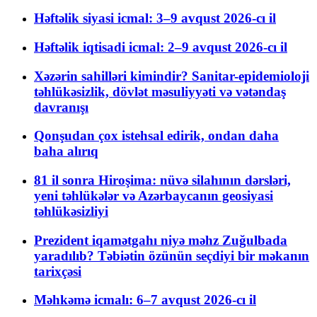
Həftəlik siyasi icmal: 3–9 avqust 2026-cı il
Həftəlik iqtisadi icmal: 2–9 avqust 2026-cı il
Xəzərin sahilləri kimindir? Sanitar-epidemioloji
təhlükəsizlik, dövlət məsuliyyəti və vətəndaş
davranışı
Qonşudan çox istehsal edirik, ondan daha
baha alırıq
81 il sonra Hiroşima: nüvə silahının dərsləri,
yeni təhlükələr və Azərbaycanın geosiyasi
təhlükəsizliyi
Prezident iqamətgahı niyə məhz Zuğulbada
yaradılıb? Təbiətin özünün seçdiyi bir məkanın
tarixçəsi
Məhkəmə icmalı: 6–7 avqust 2026-cı il