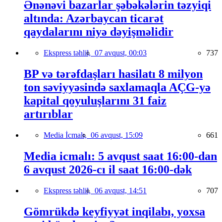
Ənənəvi bazarlar şəbəkələrin təzyiqi
altında: Azərbaycan ticarət
qaydalarını niyə dəyişməlidir
Ekspress təhlil,
07 avqust, 00:03
737
BP və tərəfdaşları hasilatı 8 milyon
ton səviyyəsində saxlamaqla AÇG-yə
kapital qoyuluşlarını 31 faiz
artırıblar
Media İcmalı,
06 avqust, 15:09
661
Media icmalı: 5 avqust saat 16:00-dan
6 avqust 2026-cı il saat 16:00-dək
Ekspress təhlil,
06 avqust, 14:51
707
Gömrükdə keyfiyyət inqilabı, yoxsa