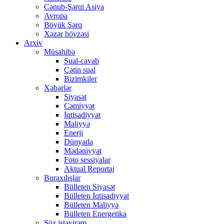
Cənub-Şərqi Asiya
Avropa
Böyük Şərq
Xəzər hövzəsi
Arxiv
Müsahibə
Sual-cavab
Çətin sual
Bizimkiler
Xəbərlər
Siyasət
Cəmiyyət
İqtisadiyyat
Maliyyə
Enerji
Dünyada
Mədəniyyət
Foto sessiyalar
Aktual Reportaj
Buraxılışlar
Bülleten Siyasət
Bülleten İqtisadiyyat
Bülleten Maliyyə
Bülleten Energetika
Söz istəyirəm