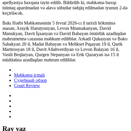
apellyasiya baxışına təyin edilib. Bildirilib ki, məhkəmə baxışı
istintaq aparılmadan və əlavə sübutlar tədqiq edilmədən iyunun 2-də
keçiriləcək.
Bakı Hərbi Məhkəməsinin 5 fevral 2026-cı il tarixli hökmünə
əsasən, Arayik Harutyunyan, Levon Mnatsakanyan, David
Manukyan, Davit İşxanyan və David Babayan ömürlük azadlıqdan
məhrumetmə cəzasına məhkum ediliblər. Arkadi Qukasyan və Bako
Sahakyan 20 il, Madat Babayan və Melikset Paşayan 19 il, Qarik
Martirosyan 18 il, Davit Allahverdiyan və Levon Balayan 16 il,
Vasili Beqlaryan, Qurgen Stepanyan və Erik Qazaryan isə 15 il
müddətinə azadlıqdan məhrum ediliblər.
Məhkəmə icmalı
Судебный обзор
Court Review
Rəy yaz