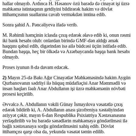
hallar olmayıb. Ardınca H. Həsənov özü barədə də cinayət işi üzrə
məhkəmə istintaqının getdiyini bildirərək hakim və dövlət
ittihamçısının suallarına cavab verməkdən imtina edib.
Sonra şahid A. Pəncəliyeva ifadə verib.
M. Rəhimli həmçinin iclasda çıxış edərək əlavə edib ki, onun rəsmi
iki bank hesabı olub: onlardan birində GMF-dən aldığı əmək
haqqını qəbul edib, digərindən isə ailə büdcəsi üçün istifadə edib.
Bundan başqa, heç bir ölkədə və Azərbaycanda başqa bank hesabı
olmayıb.
Proses iyunun 8-də davam edəcək.
2)
Mayın 25-də Bakı Ağır Cinayətlər Məhkəməsində hakim Aygün
Qurbanovanın sədrliyi ilə hüquq müdafiəçisi Anar Məmmədli və
insan haqları fəalı Anar Abdullanın işi üzrə məhkəmənin növbəti
prosesi keçirilib.
Əvvəlcə A. Abdullanın vəkili Günay İsmayılova vəsatətlə çıxış
edərək bildirib ki, A. Abdullanın anası şizofreniya xəstəliyindən
əziyyət çəkir, mayın 6-dan Respublika Psixiatriya Xəstəxanasına
yerləşdirilib və bu barədə sənədlərin məhkəməyə göndərilməsi ilə
bağlı xəstəxanaya sorğu göndərilməsini xahiş edib. Dövlət
ittihamçısı qarşı olsa da, yekunda vəsatət təmin edilib.