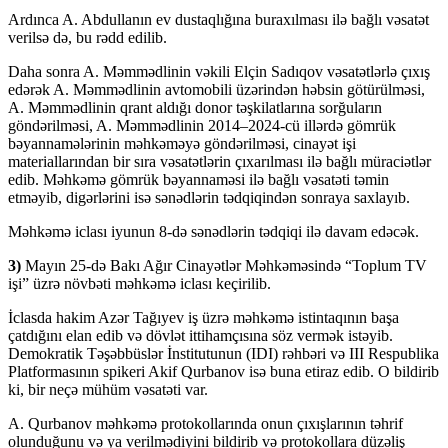
Ardınca A. Abdullanın ev dustaqlığına buraxılması ilə bağlı vəsatət
verilsə də, bu rədd edilib.
Daha sonra A. Məmmədlinin vəkili Elçin Sadıqov vəsatətlərlə çıxış
edərək A. Məmmədlinin avtomobili üzərindən həbsin götürülməsi,
A. Məmmədlinin qrant aldığı donor təşkilatlarına sorğuların
göndərilməsi, A. Məmmədlinin 2014–2024-cü illərdə gömrük
bəyannamələrinin məhkəməyə göndərilməsi, cinayət işi
materiallarından bir sıra vəsatətlərin çıxarılması ilə bağlı müraciətlər
edib. Məhkəmə gömrük bəyannaməsi ilə bağlı vəsatəti təmin
etməyib, digərlərini isə sənədlərin tədqiqindən sonraya saxlayıb.
Məhkəmə iclası iyunun 8-də sənədlərin tədqiqi ilə davam edəcək.
3)
Mayın 25-də Bakı Ağır Cinayətlər Məhkəməsində “Toplum TV
işi” üzrə növbəti məhkəmə iclası keçirilib.
İclasda hakim Azər Tağıyev iş üzrə məhkəmə istintaqının başa
çatdığını elan edib və dövlət ittihamçısına söz vermək istəyib.
Demokratik Təşəbbüslər İnstitutunun (IDI) rəhbəri və III Respublika
Platformasının spikeri Akif Qurbanov isə buna etiraz edib. O bildirib
ki, bir neçə mühüm vəsatəti var.
A. Qurbanov məhkəmə protokollarında onun çıxışlarının təhrif
olunduğunu və ya verilmədiyini bildirib və protokollara düzəliş