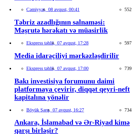
Cəmiyyət,
08 avqust, 00:41
552
Təbriz azadlığının salnaməsi:
Məşrutə hərəkatı və müasirlik
Ekspress təhlil,
07 avqust, 17:28
597
Media idarəçiliyi mərkəzləşdirilir
Ekspress təhlil,
07 avqust, 17:00
739
Bakı investisiya forumunu daimi
platformaya çevirir, diqqət qeyri-neft
kapitalına yönəlir
Böyük Şərq,
07 avqust, 16:27
734
Ankara, İslamabad və Ər-Riyad kimə
qarşı birləşir?