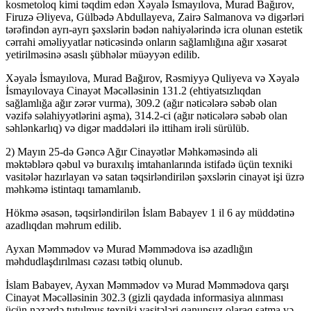
kosmetoloq kimi təqdim edən Xəyalə İsmayılova, Murad Bağırov,
Firuzə Əliyeva, Gülbədə Abdullayeva, Zairə Salmanova və digərləri
tərəfindən ayrı-ayrı şəxslərin bədən nahiyələrində icra olunan estetik
cərrahi əməliyyatlar nəticəsində onların sağlamlığına ağır xəsarət
yetirilməsinə əsaslı şübhələr müəyyən edilib.
Xəyalə İsmayılova, Murad Bağırov, Rəsmiyyə Quliyeva və Xəyalə
İsmayılovaya Cinayət Məcəlləsinin 131.2 (ehtiyatsızlıqdan
sağlamlığa ağır zərər vurma), 309.2 (ağır nəticələrə səbəb olan
vəzifə səlahiyyətlərini aşma), 314.2-ci (ağır nəticələrə səbəb olan
səhlənkarlıq) və digər maddələri ilə ittiham irəli sürülüb.
2) Mayın 25-də Gəncə Ağır Cinayətlər Məhkəməsində ali
məktəblərə qəbul və buraxılış imtahanlarında istifadə üçün texniki
vasitələr hazırlayan və satan təqsirləndirilən şəxslərin cinayət işi üzrə
məhkəmə istintaqı tamamlanıb.
Hökmə əsasən, təqsirləndirilən İslam Babayev 1 il 6 ay müddətinə
azadlıqdan məhrum edilib.
Ayxan Məmmədov və Murad Məmmədova isə azadlığın
məhdudlaşdırılması cəzası tətbiq olunub.
İslam Babayev, Ayxan Məmmədov və Murad Məmmədova qarşı
Cinayət Məcəlləsinin 302.3 (gizli qaydada informasiya alınması
üçün nəzərdə tutulmuş texniki vasitələri qanunsuz olaraq satma və