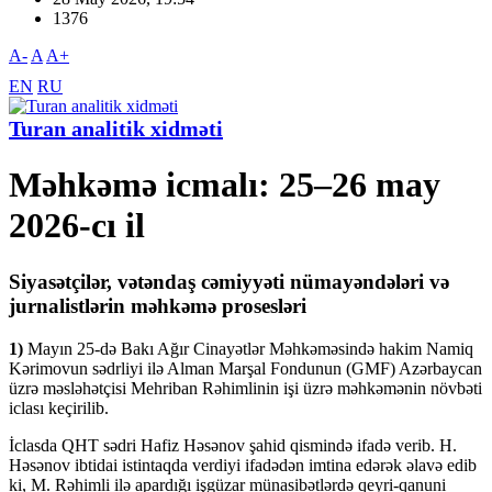
1376
A-
A
A+
EN
RU
Turan analitik xidməti
Məhkəmə icmalı: 25–26 may
2026-cı il
Siyasətçilər, vətəndaş cəmiyyəti nümayəndələri və
jurnalistlərin məhkəmə prosesləri
1)
Mayın 25-də Bakı Ağır Cinayətlər Məhkəməsində hakim Namiq
Kərimovun sədrliyi ilə Alman Marşal Fondunun (GMF) Azərbaycan
üzrə məsləhətçisi Mehriban Rəhimlinin işi üzrə məhkəmənin növbəti
iclası keçirilib.
İclasda QHT sədri Hafiz Həsənov şahid qismində ifadə verib. H.
Həsənov ibtidai istintaqda verdiyi ifadədən imtina edərək əlavə edib
ki, M. Rəhimli ilə apardığı işgüzar münasibətlərdə qeyri-qanuni