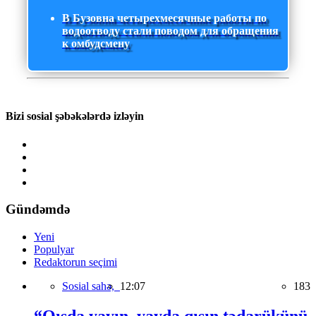
В Бузовна четырехмесячные работы по
водоотводу стали поводом для обращения
к омбудсмену
Bizi sosial şəbəkələrdə izləyin
Gündəmdə
Yeni
Populyar
Redaktorun seçimi
Sosial sahə,
12:07
183
“Qışda yayın, yayda qışın tədarükünü