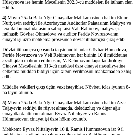
Hüseynova isə həmin Məcəllənin 302.3-cü maddələri ilə ittiham elan
edilib.
4)
Mayın 25-də Bakı Ağır Cinayətlər Məhkəməsində hakim Elnur
Nuriyevin sədrliyi ilə Azərbaycan Auditorlar Palatasının Maliyyə və
texniki təminat idarəsinin sabiq rəisi Vəli Rəhimov, maliyyəçi-
mühasib Gövhər Əhmədova və auditor Fəridə Novruzovanın
cinayət işi üzrə məhkəmə prosesində dövlət ittihamçısı çıxış edib.
Dövlət ittihamçısı çıxışında təqsirləndirilənlər Gövhər Əhmədova,
Fəridə Novruzova və Vəli Rəhimovun hər birinin 10 il müddətinə
azadlıqdan məhrum edilməsini, V. Rəhimovun təqsirləndirildiyi
Cinayət Məcəlləsinin 313-cü maddəsi üzrə cinayət məsuliyyətinə
cəlbetmə müddəti bitdiyi üçün xitam verilməsini məhkəmədən xahiş
edib.
Müdafiə vəkilləri çıxış üçün vaxt istəyiblər. Növbəti iclas iyunun 8-
nə təyin olunub.
5)
Mayın 25-də Bakı Ağır Cinayətlər Məhkəməsində hakim Azər
Tağıyevin sədrliyi ilə rüşvət almaqda, dələduzluq və digər ağır
cinayətlərdə ittiham olunan Eyvaz Niftalıyev və Ramis
Hümmətovun cinayət işi üzrə hökm oxunub.
Məhkəmə Eyvaz Niftalıyevin 10 il, Ramis Hümmətovun isə 9 il
müddətinə azadlıqdan məhrum edilməsini və R. Hümmətovun