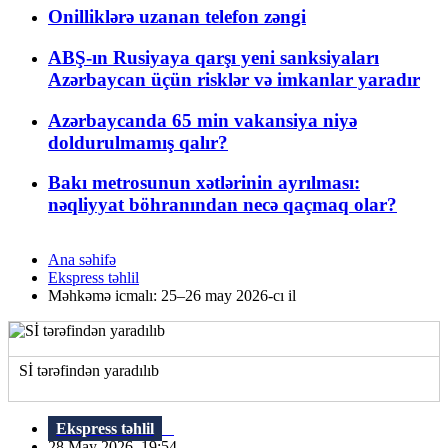
Onilliklərə uzanan telefon zəngi
ABŞ-ın Rusiyaya qarşı yeni sanksiyaları
Azərbaycan üçün risklər və imkanlar yaradır
Azərbaycanda 65 min vakansiya niyə
doldurulmamış qalır?
Bakı metrosunun xətlərinin ayrılması:
nəqliyyat böhranından necə qaçmaq olar?
Ana səhifə
Ekspress təhlil
Məhkəmə icmalı: 25–26 may 2026-cı il
Sİ tərəfindən yaradılıb
Ekspress təhlil
28 May 2026, 19:54