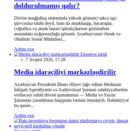
doldurulmamış qalır?
Dövlət məşğulluq sistemində yüksək göstərici təkcə işçi
qüvvəsinə tələbi deyil, həm də əməkhaqqı, bacarıqlar,
coğrafiya və əmək bazarı iştirakçılarının gözləntiləri
arasındakı uyğunsuzluğu göstərir. Azərbaycanın Əmək və
Əhalinin Sosial Müdafiəsi...
Ardını oxu
Ekspress təhlil
7 Avqust 2026, 17:28
Media idarəçiliyi mərkəzləşdirilir
Azərbaycan Prezidenti İlham Əliyev ləğv edilən Medianın
İnkişafı Agentliyinin və Audiovizual Şuranın səlahiyyətlərinin
veriləcəyi vahid dövlət qurumunun — Media və Yayım
Şurasının yaradılması haqqında fərman imzalayıb. Hakimiyyət
bu qərarı...
Ardını oxu