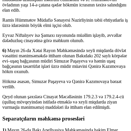
övladının yaşı 14-ə çatana qədər hökmün icrasının təxirə salındığını
elan edib.
Ramis Hümmətov Müdafiə Sənayesi Nazirliyinin təbii ehtiyatlarla iş
üzrə idarəsinin böyük elmi işçisi olub.
Eyvaz Niftalıyev isə Şamaxı rayonunda müəllim işləyib, əvvəllər
dələduzluq cinayətinə görə məhkum olunub.
6)
Mayın 26-da Xətai Rayon Məhkəməsində xeyli miqdarda dövlət
vəsaitini mənimsəməkdə ittiham olunan Bakıdakı 202 saylı körpələr
evi–uşaq bağçasının müdiri Simuzər Paşayeva və həmin uşaq
bağçasının təsərrüfat işləri üzrə müdir müavini Qənirə Kazımovaya
hökm oxunub.
Hökmə əsasən, Simuzər Paşayeva və Qənirə Kazımovaya bəraət
verilib.
Qeyd olunan şəxslərə Cinayət Məcəlləsinin 179.2.3 və 179.2.4-cü
(qulluq mövqeyindən istifadə etməklə və xeyli miqdarda ziyan
vurmaqla mənimsəmə) maddələri ilə ittiham elan edilmişdi.
Separatçıların məhkəmə prosesləri
1)
Mayın 26-da Bakı Apellyasiya Məhkəməsində hakim Elmar