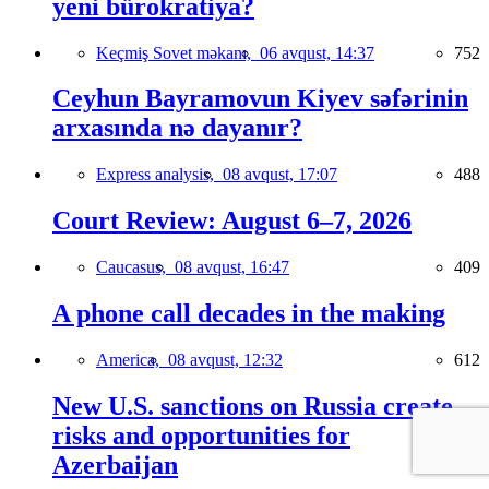
yeni bürokratiya?
Keçmiş Sovet məkanı,
06 avqust, 14:37
752
Ceyhun Bayramovun Kiyev səfərinin
arxasında nə dayanır?
Express analysis,
08 avqust, 17:07
488
Court Review: August 6–7, 2026
Caucasus,
08 avqust, 16:47
409
A phone call decades in the making
America,
08 avqust, 12:32
612
New U.S. sanctions on Russia create
risks and opportunities for
Azerbaijan