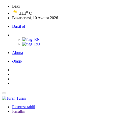
Bakı
0
31.3
C
Bazar ertəsi, 10 Avqust 2026
Daxil ol
Abunə
Əlaqə
Turan
Ekspress təhlil
İcmallar