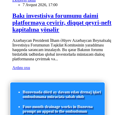
Ekspress təhlil
7 Avqust 2026, 17:00
Bakı investisiya forumunu daimi
platformaya çevirir, diqqət qeyri-neft
kapitalına yönəlir
Azərbaycan Prezidenti İlham Əliyev Azərbaycan Beynəlxalq
İnvestisiya Forumunun Təşkilat Komitəsinin yaradılması
haqqında sərəncam imzalayıb. Bu qərar Bakının forumu
birdəfəlik tədbirdən qlobal investorlarla müntəzəm dialoq
platformasına çevirmək və...
Ardını oxu
Buzovnada dörd ay davam edən drenaj işləri
ombudsmana müraciətə səbəb olub
Four-month drainage works in Buzovna
prompt an appeal to the ombudsman