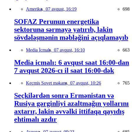
Amerika,
07 avqust, 16:19
698
SOFAZ Perunun energetika
sektoruna sərmayə yatırıb, lakin
sövdələşmənin məbləğini açıqlamayıb
Media İcmalı,
07 avqust, 16:10
663
Media icmalı: 6 avqust saat 16:00-dan
7 avqust 2026-cı il saat 16:00-dək
Keçmiş Sovet məkanı,
07 avqust, 10:26
765
Seçkilərdən sonra Ermənistan və
Rusiya gərginliyi azaltmağın yollarını
axtarır, lakin əvvəlki ittifaqa qayıdış
ehtimalı azdır
Avropa,
07 avqust, 09:23
685