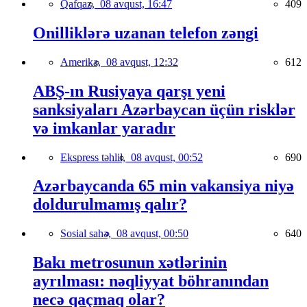
Qafqaz,
08 avqust, 16:47
409
Onilliklərə uzanan telefon zəngi
Amerika,
08 avqust, 12:32
612
ABŞ-ın Rusiyaya qarşı yeni
sanksiyaları Azərbaycan üçün risklər
və imkanlar yaradır
Ekspress təhlil,
08 avqust, 00:52
690
Azərbaycanda 65 min vakansiya niyə
doldurulmamış qalır?
Sosial sahə,
08 avqust, 00:50
640
Bakı metrosunun xətlərinin
ayrılması: nəqliyyat böhranından
necə qaçmaq olar?