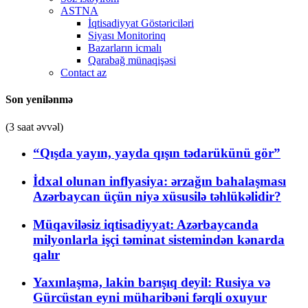
ASTNA
İqtisadiyyat Göstəriciləri
Siyası Monitorinq
Bazarların icmalı
Qarabağ münaqişəsi
Contact az
Son yenilənmə
(3 saat əvvəl)
“Qışda yayın, yayda qışın tədarükünü gör”
İdxal olunan inflyasiya: ərzağın bahalaşması
Azərbaycan üçün niyə xüsusilə təhlükəlidir?
Müqaviləsiz iqtisadiyyat: Azərbaycanda
milyonlarla işçi təminat sistemindən kənarda
qalır
Yaxınlaşma, lakin barışıq deyil: Rusiya və
Gürcüstan eyni müharibəni fərqli oxuyur