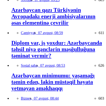
Azərbaycan qazı Türkiyənin
Avropadakı enerji ambisiyalarının
əsas elementinə çevrilir
Cəmiyyət,
07 avqust, 08:59
611
Diplom var, iş yoxdur: Azərbaycanda
təhsil niyə gənclərin məşğulluğuna
təminat vermir?
Sosial sahə,
07 avqust, 08:53
626
Azərbaycan minimumu: yaşamağı
təmin edən, lakin müstəqil həyata
yetməyən əməkhaqqı
Biznes,
07 avqust, 08:44
603