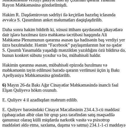
Rayon Məhkəməsinə göndərilmişdi.
Hakim R. Daşdəmirovun sədrliyi ilə keçirilən hazırlıq iclasında
əvvəlcə S. Qasımlının anket məlumatları dəqiqləşdirilib.
Daha sonra hakim bildirib ki, xüsusi ittiham qaydasında şikayətlərə
dair işlərə baxılması üzrə məhkəmə təcrübəsi haqqında Ali
Məhkəmə Plenumunun qərarına əsasən işə hadisənin baş verdiyi yer
üzrə baxılmalıdır. Həmin “Facebook” paylaşımlarının hər nə qədər
S. Qasımlı Yasamalda yaşadığı mənzildən yazıldığını özü bildirsə də,
bunun konkret sübutu yoxdur və bu, mübahisəli haldır.
Hakimin qərarına əsasən, mübahisəli epizoda baxılması və
məhkəmənin təyin edilməsi barədə qərarın verilməsi üçün iş Bakı
Apellyasiya Məhkəməsinə göndərilib.
6)
Mayın 26-da Bakı Ağır Cinayətlər Məhkəməsində inanclı fəal
Elşən Quliyevə hökm oxunub.
E. Quliyev 4 il azadlıqdan məhrum edilib.
E. Quliyev barəsindəki Cinayət Məcəlləsinin 234.4.3-cü maddəsi
(qabaqcadan əlbir olan bir qrup şəxs tərəfindən satış məqsədilə
qanunsuz olaraq külli miqdarda narkotik vasitə və psixotrop
maddələri əldə etmə, saxlama, daşıma və satma) 234.1-1-ci maddəyə