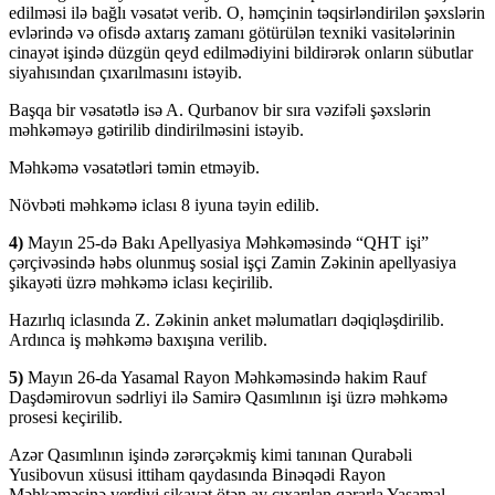
edilməsi ilə bağlı vəsatət verib. O, həmçinin təqsirləndirilən şəxslərin
evlərində və ofisdə axtarış zamanı götürülən texniki vasitələrinin
cinayət işində düzgün qeyd edilmədiyini bildirərək onların sübutlar
siyahısından çıxarılmasını istəyib.
Başqa bir vəsatətlə isə A. Qurbanov bir sıra vəzifəli şəxslərin
məhkəməyə gətirilib dindirilməsini istəyib.
Məhkəmə vəsatətləri təmin etməyib.
Növbəti məhkəmə iclası 8 iyuna təyin edilib.
4)
Mayın 25-də Bakı Apellyasiya Məhkəməsində “QHT işi”
çərçivəsində həbs olunmuş sosial işçi Zamin Zəkinin apellyasiya
şikayəti üzrə məhkəmə iclası keçirilib.
Hazırlıq iclasında Z. Zəkinin anket məlumatları dəqiqləşdirilib.
Ardınca iş məhkəmə baxışına verilib.
5)
Mayın 26-da Yasamal Rayon Məhkəməsində hakim Rauf
Daşdəmirovun sədrliyi ilə Samirə Qasımlının işi üzrə məhkəmə
prosesi keçirilib.
Azər Qasımlının işində zərərçəkmiş kimi tanınan Qurabəli
Yusibovun xüsusi ittiham qaydasında Binəqədi Rayon
Məhkəməsinə verdiyi şikayət ötən ay çıxarılan qərarla Yasamal