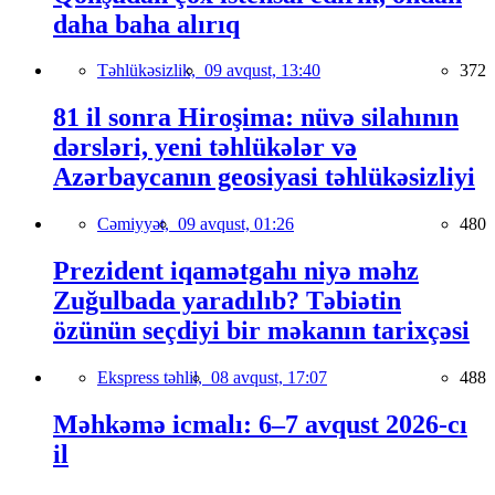
daha baha alırıq
Təhlükəsizlik,
09 avqust, 13:40
372
81 il sonra Hiroşima: nüvə silahının
dərsləri, yeni təhlükələr və
Azərbaycanın geosiyasi təhlükəsizliyi
Cəmiyyət,
09 avqust, 01:26
480
Prezident iqamətgahı niyə məhz
Zuğulbada yaradılıb? Təbiətin
özünün seçdiyi bir məkanın tarixçəsi
Ekspress təhlil,
08 avqust, 17:07
488
Məhkəmə icmalı: 6–7 avqust 2026-cı
il