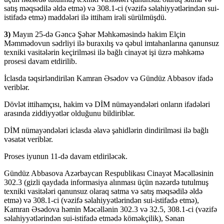
satış məqsədilə əldə etmə) və 308.1-ci (vəzifə səlahiyyətlərindən sui-
istifadə etmə) maddələri ilə ittiham irəli sürülmüşdü.
3)
Mayın 25-də Gəncə Şəhər Məhkəməsində hakim Elçin
Məmmədovun sədrliyi ilə buraxılış və qəbul imtahanlarına qanunsuz
texniki vasitələrin keçirilməsi ilə bağlı cinayət işi üzrə məhkəmə
prosesi davam etdirilib.
İclasda təqsirləndirilən Kamran Əsədov və Gündüz Abbasov ifadə
veriblər.
Dövlət ittihamçısı, hakim və DİM nümayəndələri onların ifadələri
arasında ziddiyyətlər olduğunu bildiriblər.
DİM nümayəndələri iclasda əlavə şahidlərin dindirilməsi ilə bağlı
vəsatət veriblər.
Proses iyunun 11-də davam etdiriləcək.
Gündüz Abbasova Azərbaycan Respublikası Cinayət Məcəlləsinin
302.3 (gizli qaydada informasiya alınması üçün nəzərdə tutulmuş
texniki vasitələri qanunsuz olaraq satma və satış məqsədilə əldə
etmə) və 308.1-ci (vəzifə səlahiyyətlərindən sui-istifadə etmə),
Kamran Əsədova həmin Məcəllənin 302.3 və 32.5, 308.1-ci (vəzifə
səlahiyyətlərindən sui-istifadə etmədə köməkçilik), Sənan