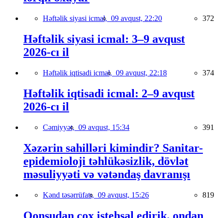
Həftəlik siyasi icmal,
09 avqust, 22:20
372
Həftəlik siyasi icmal: 3–9 avqust
2026-cı il
Həftəlik iqtisadi icmal,
09 avqust, 22:18
374
Həftəlik iqtisadi icmal: 2–9 avqust
2026-cı il
Cəmiyyət,
09 avqust, 15:34
391
Xəzərin sahilləri kimindir? Sanitar-
epidemioloji təhlükəsizlik, dövlət
məsuliyyəti və vətəndaş davranışı
Kənd təsərrüfatı,
09 avqust, 15:26
819
Qonşudan çox istehsal edirik, ondan