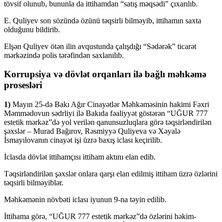
tövsif olunub, bununla da ittihamdan “satış məqsədi” çıxarılıb.
E. Quliyev son sözündə özünü təqsirli bilməyib, ittihamın saxta
olduğunu bildirib.
Elşən Quliyev ötən ilin avqustunda çalışdığı “Sədərək” ticarət
mərkəzində polis tərəfindən saxlanılıb.
Korrupsiya və dövlət orqanları ilə bağlı məhkəmə
prosesləri
1)
Mayın 25-də Bakı Ağır Cinayətlər Məhkəməsinin hakimi Fəxri
Məmmədovun sədrliyi ilə Bakıda fəaliyyət göstərən “UĞUR 777
estetik mərkəz”də yol verilən qanunsuzluqlara görə təqsirləndirilən
şəxslər – Murad Bağırov, Rəsmiyyə Quliyeva və Xəyalə
İsmayılovanın cinayət işi üzrə baxış iclası keçirilib.
İclasda dövlət ittihamçısı ittiham aktını elan edib.
Təqsirləndirilən şəxslər onlara qarşı elan edilmiş ittiham üzrə özlərini
təqsirli bilməyiblər.
Məhkəmənin növbəti iclası iyunun 9-na təyin edilib.
İttihama görə, “UĞUR 777 estetik mərkəz”də özlərini həkim-