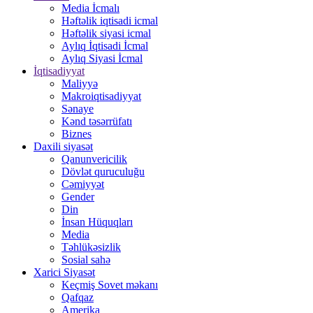
Media İcmalı
Həftəlik iqtisadi icmal
Həftəlik siyasi icmal
Aylıq İqtisadi İcmal
Aylıq Siyasi İcmal
İqtisadiyyat
Maliyyə
Makroiqtisadiyyat
Sənaye
Kənd təsərrüfatı
Biznes
Daxili siyasət
Qanunvericilik
Dövlət quruculuğu
Cəmiyyət
Gender
Din
İnsan Hüquqları
Media
Təhlükəsizlik
Sosial sahə
Xarici Siyasət
Keçmiş Sovet məkanı
Qafqaz
Amerika