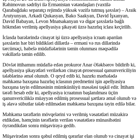
Rəhimovun sədrliyi ilə Ermənistan vətəndaşları (vaxtilə
Qarabağdakı separatçı rejimdə yüksək vəzifə tutmuş şəxslər) – Araik
Arutyunyan, Arkadi Qukasyan, Bako Saakyan, David İşxanyan,
David Babayan, Levon Mnatsakanyan və digər şəxslərlə bağlı
hökmdən verilmiş apellyasiya şikayəti üzrə hazırlıq iclası keçirilib.
İclasda barələrində cinayət işi üzrə apellyasiya icraatı aparılan
şəxslərin hər biri bildikləri dillərdə – erməni və rus dillərində
tərcüməçi, habelə müdafiələrinin təmin olunması məqsədilə
vəkillərlə təmin edilib.
Dövlət ittihamını müdafiə edən prokuror Anar Ələkbərov bildirib ki,
apellyasiya şikayətləri verilərkən cinayət-prosessual qanunvericiliyin
tələblərinə əməl olunub. O qeyd edib ki, hazırkı mərhələdə
məhkəmə baxışına hazırlıq iclasının predmetini işin apellyasiya
baxışına təyin edilməsinin mümkünlüyü məsələsi təşkil edir. İttiham
tərəfi hesab edir ki, apellyasiya icraatının başlanılması üçün
qanunvericiliklə müəyyən edilmiş prosessual şərtlərə əməl olunub və
iş əlavə sübutlar tələb edilmədən məhkəmə baxışına təyin edilə bilər.
Məhkəmə tərəflərin mövqelərini və verilmiş vəsatətləri müzakirə
etdikdən, həmçinin tərəflərin verilən vəsatətlərə münasibətini
öyrəndikdən sonra müşavirəyə gedib.
Müşavirədən sonra qəbul edilmiş qərarlar elan olunub və cinayət işi