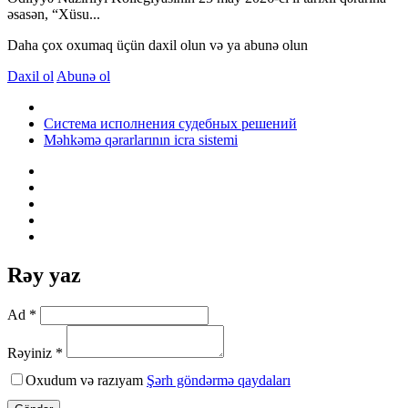
əsasən, “Xüsu...
Daha çox oxumaq üçün daxil olun və ya abunə olun
Daxil ol
Abunə ol
Система исполнения судебных решений
Məhkəmə qərarlarının icra sistemi
Rəy yaz
Ad *
Rəyiniz *
Oxudum və razıyam
Şərh göndərmə qaydaları