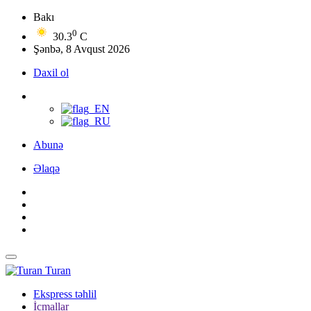
Bakı
0
30.3
C
Şənbə, 8 Avqust 2026
Daxil ol
Abunə
Əlaqə
Turan
Ekspress təhlil
İcmallar