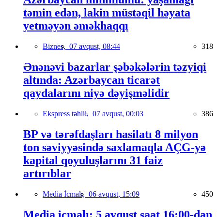
təmin edən, lakin müstəqil həyata
yetməyən əməkhaqqı
Biznes,
07 avqust, 08:44
318
Ənənəvi bazarlar şəbəkələrin təzyiqi
altında: Azərbaycan ticarət
qaydalarını niyə dəyişməlidir
Ekspress təhlil,
07 avqust, 00:03
386
BP və tərəfdaşları hasilatı 8 milyon
ton səviyyəsində saxlamaqla AÇG-yə
kapital qoyuluşlarını 31 faiz
artırıblar
Media İcmalı,
06 avqust, 15:09
450
Media icmalı: 5 avqust saat 16:00-dan