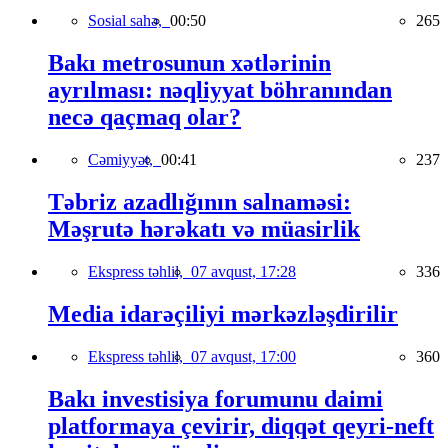
Sosial sahə,
00:50
265
Bakı metrosunun xətlərinin
ayrılması: nəqliyyat böhranından
necə qaçmaq olar?
Cəmiyyət,
00:41
237
Təbriz azadlığının salnaməsi:
Məşrutə hərəkatı və müasirlik
Ekspress təhlil,
07 avqust, 17:28
336
Media idarəçiliyi mərkəzləşdirilir
Ekspress təhlil,
07 avqust, 17:00
360
Bakı investisiya forumunu daimi
platformaya çevirir, diqqət qeyri-neft