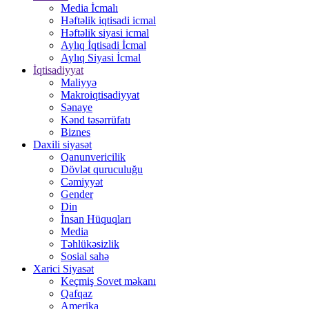
Media İcmalı
Həftəlik iqtisadi icmal
Həftəlik siyasi icmal
Aylıq İqtisadi İcmal
Aylıq Siyasi İcmal
İqtisadiyyat
Maliyyə
Makroiqtisadiyyat
Sənaye
Kənd təsərrüfatı
Biznes
Daxili siyasət
Qanunvericilik
Dövlət quruculuğu
Cəmiyyət
Gender
Din
İnsan Hüquqları
Media
Təhlükəsizlik
Sosial sahə
Xarici Siyasət
Keçmiş Sovet məkanı
Qafqaz
Amerika