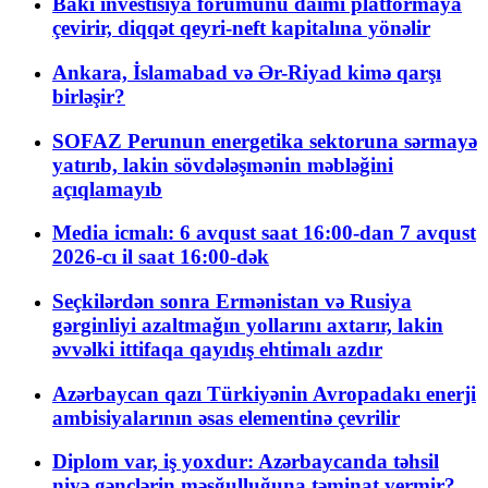
Bakı investisiya forumunu daimi platformaya
çevirir, diqqət qeyri-neft kapitalına yönəlir
Ankara, İslamabad və Ər-Riyad kimə qarşı
birləşir?
SOFAZ Perunun energetika sektoruna sərmayə
yatırıb, lakin sövdələşmənin məbləğini
açıqlamayıb
Media icmalı: 6 avqust saat 16:00-dan 7 avqust
2026-cı il saat 16:00-dək
Seçkilərdən sonra Ermənistan və Rusiya
gərginliyi azaltmağın yollarını axtarır, lakin
əvvəlki ittifaqa qayıdış ehtimalı azdır
Azərbaycan qazı Türkiyənin Avropadakı enerji
ambisiyalarının əsas elementinə çevrilir
Diplom var, iş yoxdur: Azərbaycanda təhsil
niyə gənclərin məşğulluğuna təminat vermir?