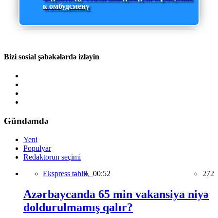
к омбудсмену
Bizi sosial şəbəkələrdə izləyin
Gündəmdə
Yeni
Populyar
Redaktorun seçimi
Ekspress təhlil,
00:52
272
Azərbaycanda 65 min vakansiya niyə
doldurulmamış qalır?