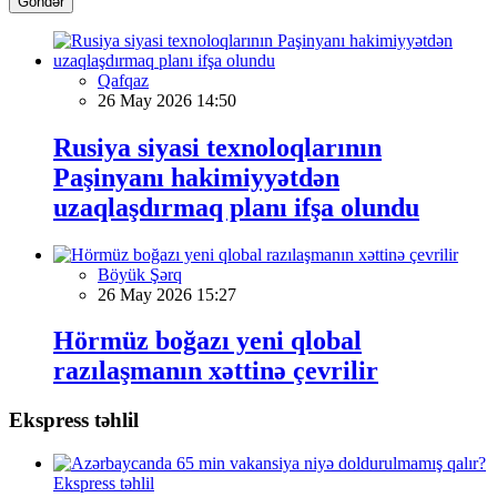
Göndər
Qafqaz
26 May 2026 14:50
Rusiya siyasi texnoloqlarının
Paşinyanı hakimiyyətdən
uzaqlaşdırmaq planı ifşa olundu
Böyük Şərq
26 May 2026 15:27
Hörmüz boğazı yeni qlobal
razılaşmanın xəttinə çevrilir
Ekspress təhlil
Ekspress təhlil