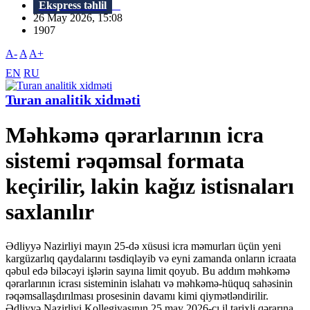
Ekspress təhlil
26 May 2026, 15:08
1907
A-
A
A+
EN
RU
Turan analitik xidməti
Məhkəmə qərarlarının icra
sistemi rəqəmsal formata
keçirilir, lakin kağız istisnaları
saxlanılır
Ədliyyə Nazirliyi mayın 25-də xüsusi icra məmurları üçün yeni
kargüzarlıq qaydalarını təsdiqləyib və eyni zamanda onların icraata
qəbul edə biləcəyi işlərin sayına limit qoyub. Bu addım məhkəmə
qərarlarının icrası sisteminin islahatı və məhkəmə-hüquq sahəsinin
rəqəmsallaşdırılması prosesinin davamı kimi qiymətləndirilir.
Ədliyyə Nazirliyi Kollegiyasının 25 may 2026-cı il tarixli qərarına