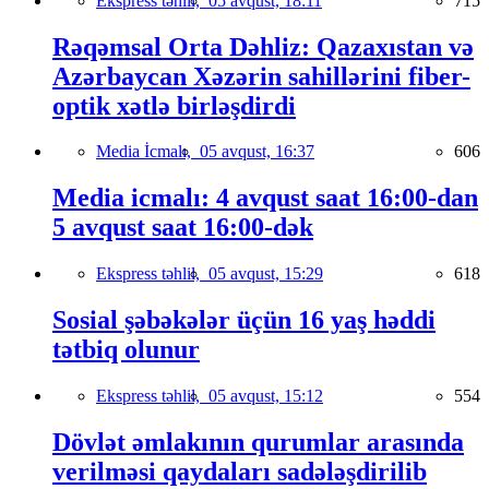
Ekspress təhlil,
05 avqust, 18:11
715
Rəqəmsal Orta Dəhliz: Qazaxıstan və
Azərbaycan Xəzərin sahillərini fiber-
optik xətlə birləşdirdi
Media İcmalı,
05 avqust, 16:37
606
Media icmalı: 4 avqust saat 16:00-dan
5 avqust saat 16:00-dək
Ekspress təhlil,
05 avqust, 15:29
618
Sosial şəbəkələr üçün 16 yaş həddi
tətbiq olunur
Ekspress təhlil,
05 avqust, 15:12
554
Dövlət əmlakının qurumlar arasında
verilməsi qaydaları sadələşdirilib