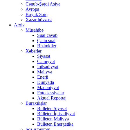
Cənub-Şərqi Asiya
Avropa
Böyük Şərq
Xəzər hövzəsi
Arxiv
Müsahibə
Sual-cavab
Çətin sual
Bizimkiler
Xəbərlər
Siyasət
Cəmiyyət
İqtisadiyyat
Maliyyə
Enerji
Dünyada
Mədəniyyət
Foto sessiyalar
Aktual Reportaj
Buraxılışlar
Bülleten Siyasət
Bülleten İqtisadiyyat
Bülleten Maliyyə
Bülleten Energetika
Söz istəyirəm