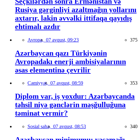
Seçkilərdən sonra Ermənistan və
Rusiya gərginliyi azaltmağın yollarını
axtarır, lakin əvvəlki ittifaqa qayıdış
ehtimalı azdır
Avropa,
07 avqust, 09:23
375
Azərbaycan qazı Türkiyənin
Avropadakı enerji ambisiyalarının
əsas elementinə çevrilir
Cəmiyyət,
07 avqust, 08:59
353
Diplom var, iş yoxdur: Azərbaycanda
təhsil niyə gənclərin məşğulluğuna
təminat vermir?
Sosial sahə,
07 avqust, 08:53
340
Azərbaycan minimumu: yaşamağı