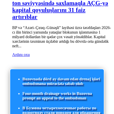
ton səviyyəsində saxlamaqla AÇG-yə
kapital qoyuluşlarını 31 faiz
artırıblar
BP və “Azəri–Çıraq–Günəşli” layihəsi üzrə tərəfdaşları 2026-
cı ilin birinci yarısında yataqlar blokunun işlənməsinə 1
milyard dollardan bir qədər çox vəsait yönəldiblər. Kapital
xərclərinin təxminən üçdəbir artdığı bu dövrdə orta gündəlik
neft...
Ardını oxu
Buzovnada dörd ay davam edən drenaj işləri
ombudsmana müraciətə səbəb olub
Four-month drainage works in Buzovna
prompt an appeal to the ombudsman
В Бузовна четырехмесячные работы по
водоотводу стали поводом для обращения