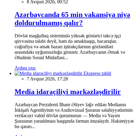
8 Avqust 2026, 00:52
Azərbaycanda 65 min vakansiya niyə
doldurulmamış qalır?
Dövlət məşğulluq sistemində yüksək göstərici təkcə işçi
qüvvəsinə tələbi deyil, həm də əməkhaqqı, bacarıqlar,
coğrafiya və əmək bazarı iştirakçılarının gözləntiləri
arasındakı uyğunsuzluğu göstərir. Azərbaycanın Əmək və
Əhalinin Sosial Müdafiəsi...
Ardını oxu
Ekspress təhlil
7 Avqust 2026, 17:28
Media idarəçiliyi mərkəzləşdirilir
Azərbaycan Prezidenti İlham Əliyev ləğv edilən Medianın
İnkişafı Agentliyinin və Audiovizual Şuranın səlahiyyətlərinin
veriləcəyi vahid dövlət qurumunun — Media və Yayım
Şurasının yaradılması haqqında fərman imzalayıb. Hakimiyyət
bu qərarı...