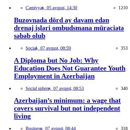
Cəmiyyət,
05 avqust, 14:30
1210
Buzovnada dörd ay davam edən
drenaj işləri ombudsmana müraciətə
səbəb olub
Social,
07 avqust, 08:59
353
A Diploma but No Job: Why
Education Does Not Guarantee Youth
Employment in Azerbaijan
Social sphere,
07 avqust, 08:53
340
Azerbaijan’s minimum: a wage that
covers survival but not independent
living
Business,
07 avqust, 08:44
318