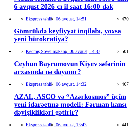
6 avqust 2026-cı il saat 16:00-dək
Ekspress təhlil,
06 avqust, 14:51
470
Gömrükdə keyfiyyət inqilabı, yoxsa
yeni bürokratiya?
Keçmiş Sovet məkanı,
06 avqust, 14:37
501
Ceyhun Bayramovun Kiyev səfərinin
arxasında nə dayanır?
Ekspress təhlil,
06 avqust, 14:32
467
AZAL, ASCO və “Azərkosmos” üçün
yeni idarəetmə modeli: Fərman hansı
dəyişiklikləri gətirir?
Ekspress təhlil,
06 avqust, 13:43
441