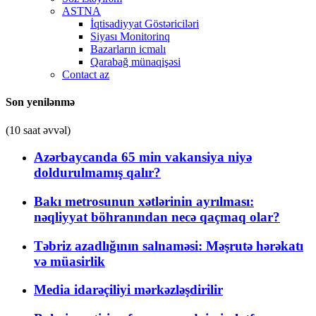
ASTNA
İqtisadiyyat Göstəriciləri
Siyası Monitorinq
Bazarların icmalı
Qarabağ münaqişəsi
Contact az
Son yenilənmə
(10 saat əvvəl)
Azərbaycanda 65 min vakansiya niyə
doldurulmamış qalır?
Bakı metrosunun xətlərinin ayrılması:
nəqliyyat böhranından necə qaçmaq olar?
Təbriz azadlığının salnaməsi: Məşrutə hərəkatı
və müasirlik
Media idarəçiliyi mərkəzləşdirilir