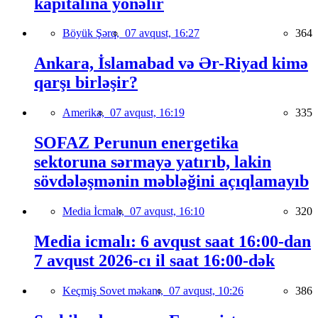
kapitalına yönəlir
Böyük Şərq,
07 avqust, 16:27
364
Ankara, İslamabad və Ər-Riyad kimə
qarşı birləşir?
Amerika,
07 avqust, 16:19
335
SOFAZ Perunun energetika
sektoruna sərmayə yatırıb, lakin
sövdələşmənin məbləğini açıqlamayıb
Media İcmalı,
07 avqust, 16:10
320
Media icmalı: 6 avqust saat 16:00-dan
7 avqust 2026-cı il saat 16:00-dək
Keçmiş Sovet məkanı,
07 avqust, 10:26
386