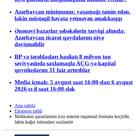
Azərbaycan minimumu: yaşamağı təmin edən,
lakin müstəqil həyata yetməyən əməkhaqqı
Ənənəvi bazarlar şəbəkələrin təzyiqi altında:
Azərbaycan ticarət qaydalarını niyə
dəyişməlidir
BP və tərəfdaşları hasilatı 8 milyon ton
səviyyəsində saxlamaqla AÇG-yə kapital
qoyuluşlarını 31 faiz artırıblar
Media icmalı: 5 avqust saat 16:00-dan 6 avqust
2026-cı il saat 16:00-dək
Ana səhifə
Ekspress təhlil
Məhkəmə qərarlarının icra sistemi rəqəmsal formata keçirilir,
lakin kağız istisnaları saxlanılır