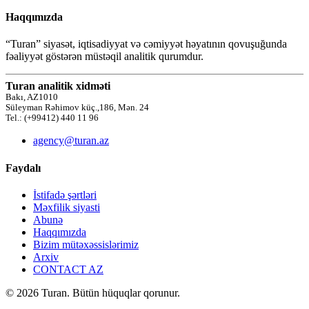
Haqqımızda
“Turan” siyasət, iqtisadiyyat və cəmiyyət həyatının qovuşuğunda
fəaliyyət göstərən müstəqil analitik qurumdur.
Turan analitik xidməti
Bakı, AZ1010
Süleyman Rəhimov küç.,186, Mən. 24
Tel.: (+99412) 440 11 96
agency@turan.az
Faydalı
İstifadə şərtləri
Məxfilik siyasti
Abunə
Haqqımızda
Bizim mütəxəssislərimiz
Arxiv
CONTACT AZ
© 2026 Turan. Bütün hüquqlar qorunur.