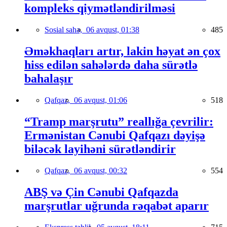
kompleks qiymətləndirilməsi
Sosial sahə,
06 avqust, 01:38
485
Əməkhaqları artır, lakin həyat ən çox
hiss edilən sahələrdə daha sürətlə
bahalaşır
Qafqaz,
06 avqust, 01:06
518
“Tramp marşrutu” reallığa çevrilir:
Ermənistan Cənubi Qafqazı dəyişə
biləcək layihəni sürətləndirir
Qafqaz,
06 avqust, 00:32
554
ABŞ və Çin Cənubi Qafqazda
marşrutlar uğrunda rəqabət aparır