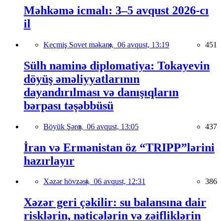
Məhkəmə icmalı: 3–5 avqust 2026-cı
il
Keçmiş Sovet məkanı,
06 avqust, 13:19
451
Sülh naminə diplomatiya: Tokayevin
döyüş əməliyyatlarının
dayandırılması və danışıqların
bərpası təşəbbüsü
Böyük Şərq,
06 avqust, 13:05
437
İran və Ermənistan öz “TRIPP”lərini
hazırlayır
Xəzər hövzəsi,
06 avqust, 12:31
386
Xəzər geri çəkilir: su balansına dair
risklərin, nəticələrin və zəifliklərin