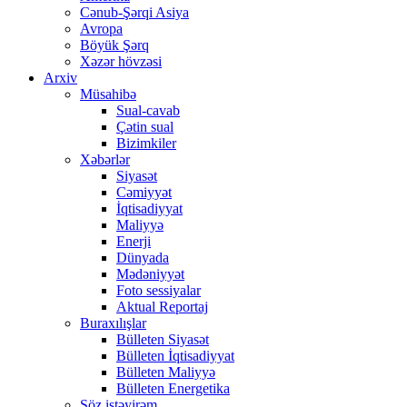
Cənub-Şərqi Asiya
Avropa
Böyük Şərq
Xəzər hövzəsi
Arxiv
Müsahibə
Sual-cavab
Çətin sual
Bizimkiler
Xəbərlər
Siyasət
Cəmiyyət
İqtisadiyyat
Maliyyə
Enerji
Dünyada
Mədəniyyət
Foto sessiyalar
Aktual Reportaj
Buraxılışlar
Bülleten Siyasət
Bülleten İqtisadiyyat
Bülleten Maliyyə
Bülleten Energetika
Söz istəyirəm