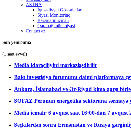
ASTNA
İqtisadiyyat Göstəriciləri
Siyası Monitorinq
Bazarların icmalı
Qarabağ münaqişəsi
Contact az
Son yenilənmə
(1 saat əvvəl)
Media idarəçiliyini mərkəzləşdirilir
Bakı investisiya forumunu daimi platformaya çevi
Ankara, İslamabad və Ər-Riyad kimə qarşı birlə
SOFAZ Perunun energetika sektoruna sərmayə ya
Media icmalı: 6 avqust saat 16:00-dan 7 avqust 2
Seçkilərdən sonra Ermənistan və Rusiya gərginliyi