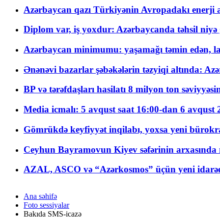
Azərbaycan qazı Türkiyənin Avropadakı enerji am
Diplom var, iş yoxdur: Azərbaycanda təhsil niyə
Azərbaycan minimumu: yaşamağı təmin edən, la
Ənənəvi bazarlar şəbəkələrin təzyiqi altında: Azə
BP və tərəfdaşları hasilatı 8 milyon ton səviyyəs
Media icmalı: 5 avqust saat 16:00-dan 6 avqust 2
Gömrükdə keyfiyyət inqilabı, yoxsa yeni bürokr
Ceyhun Bayramovun Kiyev səfərinin arxasında 
AZAL, ASCO və “Azərkosmos” üçün yeni idarəetm
Ana səhifə
Foto sessiyalar
Bakıda SMS-icazə