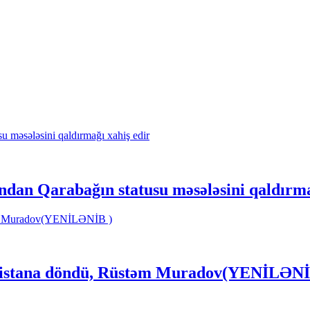
an Qarabağın statusu məsələsini qaldırma
ənistana döndü, Rüstəm Muradov(YENİLƏNİ