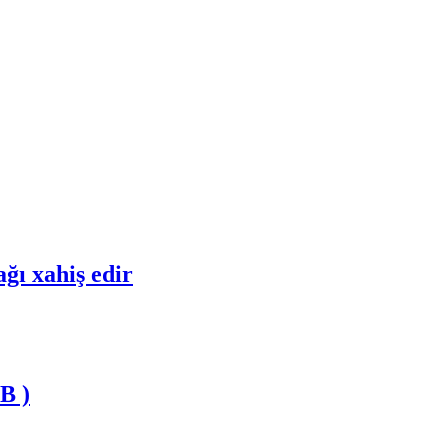
ğı xahiş edir
B )