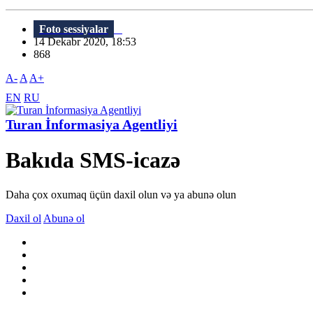
Foto sessiyalar
14 Dekabr 2020, 18:53
868
A-
A
A+
EN
RU
Turan İnformasiya Agentliyi
Bakıda SMS-icazə
Daha çox oxumaq üçün daxil olun və ya abunə olun
Daxil ol
Abunə ol