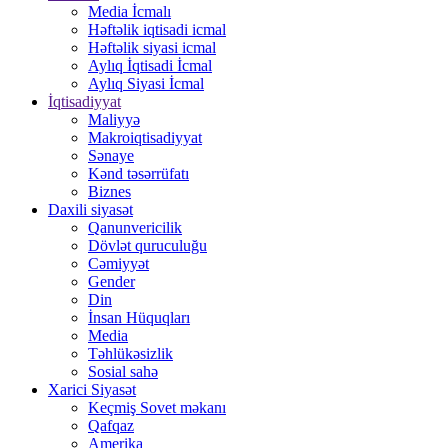
Media İcmalı
Həftəlik iqtisadi icmal
Həftəlik siyasi icmal
Aylıq İqtisadi İcmal
Aylıq Siyasi İcmal
İqtisadiyyat
Maliyyə
Makroiqtisadiyyat
Sənaye
Kənd təsərrüfatı
Biznes
Daxili siyasət
Qanunvericilik
Dövlət quruculuğu
Cəmiyyət
Gender
Din
İnsan Hüquqları
Media
Təhlükəsizlik
Sosial sahə
Xarici Siyasət
Keçmiş Sovet məkanı
Qafqaz
Amerika