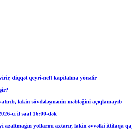
rir, diqqət qeyri-neft kapitalına yönəlir
şir?
tırıb, lakin sövdələşmənin məbləğini açıqlamayıb
026-cı il saat 16:00-dək
 azaltmağın yollarını axtarır, lakin əvvəlki ittifaqa qa