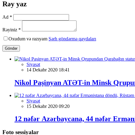
Rəy yaz
Ad *
Rəyiniz *
Oxudum və razıyam
Şərh göndərmə qaydaları
Göndər
Siyasət
14 Dekabr 2020 18:41
Nikol Paşinyan ATƏT-in Minsk Qrupund
Siyasət
15 Dekabr 2020 09:20
12 nəfər Azərbaycana, 44 nəfər Erm
Foto sessiyalar