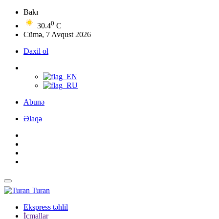
Bakı
0
30.4
C
Cümə, 7 Avqust 2026
Daxil ol
Abunə
Əlaqə
Turan
Ekspress təhlil
İcmallar