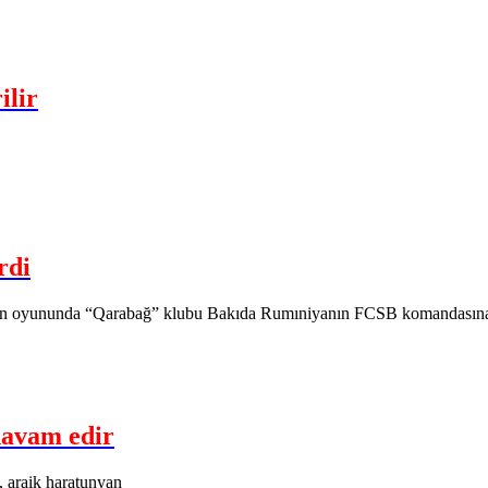
ilir
rdi
nun oyununda “Qarabağ” klubu Bakıda Rumıniyanın FCSB komandasına 
davam edir
, araik haratunyan