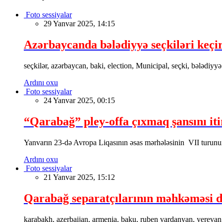
Foto sessiyalar
29 Yanvar 2025, 14:15
Azərbaycanda bələdiyyə seçkiləri keçir
seçkilər, azərbaycan, baki, election, Municipal, seçki, bələdiyyə
Ardını oxu
Foto sessiyalar
24 Yanvar 2025, 00:15
“Qarabağ” pley-offa çıxmaq şansını iti
Yanvarın 23-də Avropa Liqasının əsas mərhələsinin VII turu
Ardını oxu
Foto sessiyalar
21 Yanvar 2025, 15:12
Qarabağ separatçılarının məhkəməsi 
karabakh, azerbaijan, armenia, baku, ruben vardanyan, yerevan