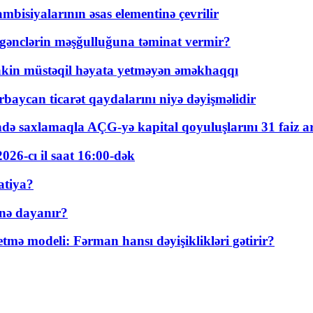
bisiyalarının əsas elementinə çevrilir
 gənclərin məşğulluğuna təminat vermir?
kin müstəqil həyata yetməyən əməkhaqqı
rbaycan ticarət qaydalarını niyə dəyişməlidir
ində saxlamaqla AÇG-yə kapital qoyuluşlarını 31 faiz ar
026-cı il saat 16:00-dək
atiya?
nə dayanır?
ə modeli: Fərman hansı dəyişiklikləri gətirir?