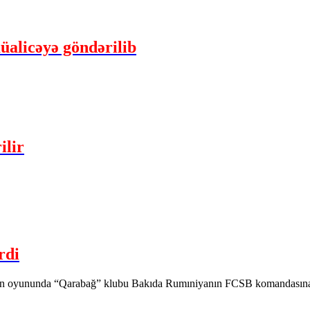
üalicəyə göndərilib
ilir
rdi
nun oyununda “Qarabağ” klubu Bakıda Rumıniyanın FCSB komandasına 