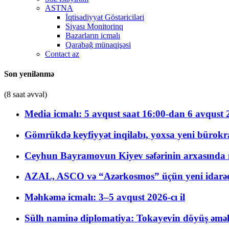
ASTNA
İqtisadiyyat Göstəriciləri
Siyası Monitorinq
Bazarların icmalı
Qarabağ münaqişəsi
Contact az
Son yenilənmə
(8 saat əvvəl)
Media icmalı: 5 avqust saat 16:00-dan 6 avqust 2
Gömrükdə keyfiyyət inqilabı, yoxsa yeni bürokr
Ceyhun Bayramovun Kiyev səfərinin arxasında 
AZAL, ASCO və “Azərkosmos” üçün yeni idarəetm
Məhkəmə icmalı: 3–5 avqust 2026-cı il
Sülh naminə diplomatiya: Tokayevin döyüş əməli