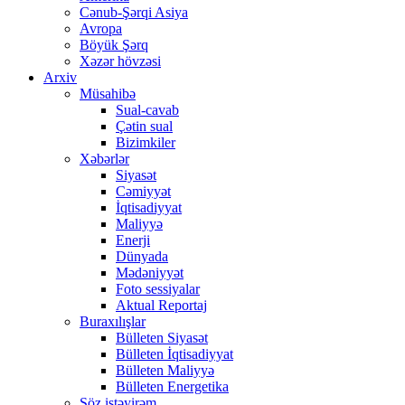
Cənub-Şərqi Asiya
Avropa
Böyük Şərq
Xəzər hövzəsi
Arxiv
Müsahibə
Sual-cavab
Çətin sual
Bizimkiler
Xəbərlər
Siyasət
Cəmiyyət
İqtisadiyyat
Maliyyə
Enerji
Dünyada
Mədəniyyət
Foto sessiyalar
Aktual Reportaj
Buraxılışlar
Bülleten Siyasət
Bülleten İqtisadiyyat
Bülleten Maliyyə
Bülleten Energetika
Söz istəyirəm