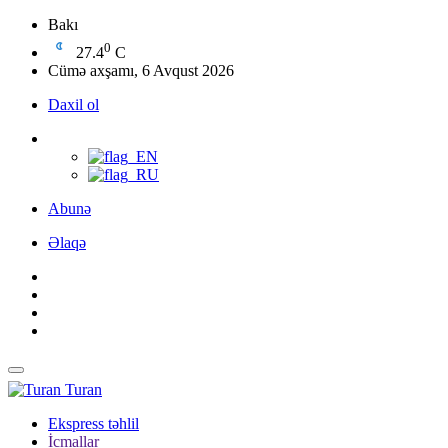
Bakı
0
27.4
C
Cümə axşamı, 6 Avqust 2026
Daxil ol
Abunə
Əlaqə
Turan
Ekspress təhlil
İcmallar