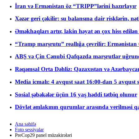
İran və Ermənistan öz “TRIPP”lərini hazırlayır
Xəzər geri çəkilir: su balansına dair risklərin, nə
Əməkhaqları artır, lakin həyat ən çox hiss edilən
“Tramp marşrutu” reallığa çevrilir: Ermənistan C
ABŞ və Çin Cənubi Qafqazda marşrutlar uğrund
Rəqəmsal Orta Dəhliz: Qazaxıstan və Azərbaycan Xə
Media icmalı: 4 avqust saat 16:00-dan 5 avqust 
Sosial şəbəkələr üçün 16 yaş həddi tətbiq olunur
Dövlət əmlakının qurumlar arasında verilməsi qay
Ana səhifə
Foto sessiyalar
PreCop29 panel müzakirələri