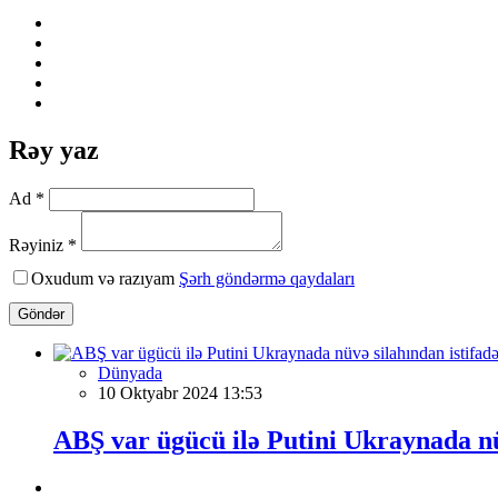
Rəy yaz
Ad *
Rəyiniz *
Oxudum və razıyam
Şərh göndərmə qaydaları
Göndər
Dünyada
10 Oktyabr 2024 13:53
ABŞ var ügücü ilə Putini Ukraynada nü