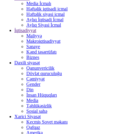
Media İcmalı
Həftəlik iqtisadi icmal
Həftəlik siyasi icmal
Aylıq İqtisadi İcmal
Aylıq Siyasi İcmal
İqtisadiyyat
Maliyyə
Makroiqtisadiyyat
Sənaye
Kənd təsərrüfatı
Biznes
Daxili siyasət
Qanunvericilik
Dövlət quruculuğu
Cəmiyyət
Gender
Din
İnsan Hüquqları
Media
Təhlükəsizlik
Sosial sahə
Xarici Siyasət
Keçmiş Sovet məkanı
Qafqaz
Amerika