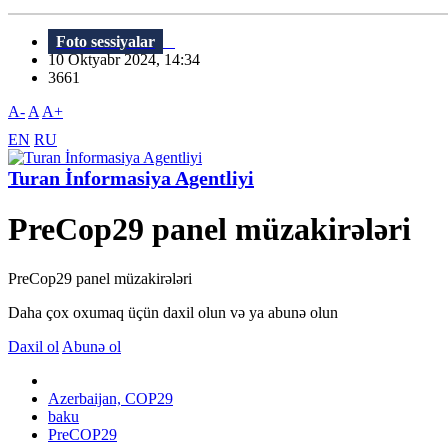
Foto sessiyalar
10 Oktyabr 2024, 14:34
3661
A-
A
A+
EN
RU
Turan İnformasiya Agentliyi
PreCop29 panel müzakirələri
PreCop29 panel müzakirələri
Daha çox oxumaq üçün daxil olun və ya abunə olun
Daxil ol
Abunə ol
Azerbaijan, COP29
baku
PreCOP29