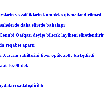
ticələrin və zəifliklərin kompleks qiymətləndirilməsi
 sahələrdə daha sürətlə bahalaşır
ənubi Qafqazı dəyişə biləcək layihəni sürətləndirir
a rəqabət aparır
zərin sahillərini fiber-optik xətlə birləşdirdi
saat 16:00-dək
daları sadələşdirilib