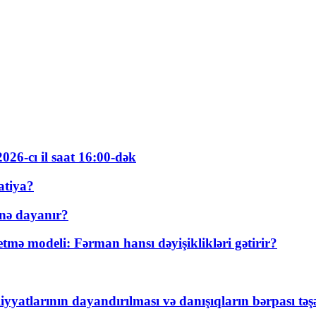
026-cı il saat 16:00-dək
atiya?
nə dayanır?
ə modeli: Fərman hansı dəyişiklikləri gətirir?
yyatlarının dayandırılması və danışıqların bərpası tə