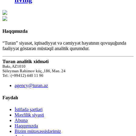
Haqqımızda
“Turan” siyasət, iqtisadiyyat və cəmiyyət həyatının qovuşuğunda
fəaliyyət göstərən müstəqil analitik qurumdur.
Turan analitik xidməti
Bakı, AZ1010
Süleyman Rəhimov küç.,186, Mən. 24
Tel.: (+99412) 440 11 96
agency@turan.az
Faydalı
İstifadə şərtləri
Məxfilik siyasti
Abunə
Haqqımızda
Bizim mütəxəssislərimiz