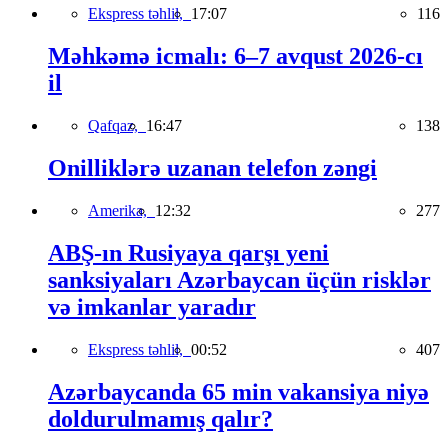
Ekspress təhlil,
17:07
116
Məhkəmə icmalı: 6–7 avqust 2026-cı
il
Qafqaz,
16:47
138
Onilliklərə uzanan telefon zəngi
Amerika,
12:32
277
ABŞ-ın Rusiyaya qarşı yeni
sanksiyaları Azərbaycan üçün risklər
və imkanlar yaradır
Ekspress təhlil,
00:52
407
Azərbaycanda 65 min vakansiya niyə
doldurulmamış qalır?