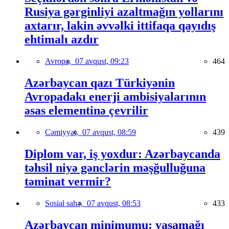
Rusiya gərginliyi azaltmağın yollarını
axtarır, lakin əvvəlki ittifaqa qayıdış
ehtimalı azdır
Avropa,
07 avqust, 09:23
464
Azərbaycan qazı Türkiyənin
Avropadakı enerji ambisiyalarının
əsas elementinə çevrilir
Cəmiyyət,
07 avqust, 08:59
439
Diplom var, iş yoxdur: Azərbaycanda
təhsil niyə gənclərin məşğulluğuna
təminat vermir?
Sosial sahə,
07 avqust, 08:53
433
Azərbaycan minimumu: yaşamağı