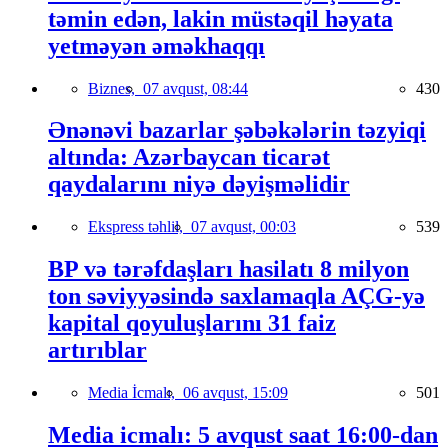
təmin edən, lakin müstəqil həyata
yetməyən əməkhaqqı
Biznes,
07 avqust, 08:44
430
Ənənəvi bazarlar şəbəkələrin təzyiqi
altında: Azərbaycan ticarət
qaydalarını niyə dəyişməlidir
Ekspress təhlil,
07 avqust, 00:03
539
BP və tərəfdaşları hasilatı 8 milyon
ton səviyyəsində saxlamaqla AÇG-yə
kapital qoyuluşlarını 31 faiz
artırıblar
Media İcmalı,
06 avqust, 15:09
501
Media icmalı: 5 avqust saat 16:00-dan