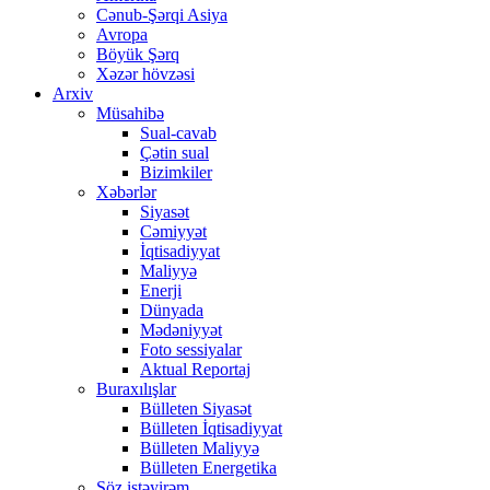
Cənub-Şərqi Asiya
Avropa
Böyük Şərq
Xəzər hövzəsi
Arxiv
Müsahibə
Sual-cavab
Çətin sual
Bizimkiler
Xəbərlər
Siyasət
Cəmiyyət
İqtisadiyyat
Maliyyə
Enerji
Dünyada
Mədəniyyət
Foto sessiyalar
Aktual Reportaj
Buraxılışlar
Bülleten Siyasət
Bülleten İqtisadiyyat
Bülleten Maliyyə
Bülleten Energetika
Söz istəyirəm