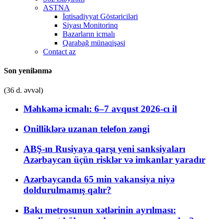
ASTNA
İqtisadiyyat Göstəriciləri
Siyası Monitorinq
Bazarların icmalı
Qarabağ münaqişəsi
Contact az
Son yenilənmə
(36 d. əvvəl)
Məhkəmə icmalı: 6–7 avqust 2026-cı il
Onilliklərə uzanan telefon zəngi
ABŞ-ın Rusiyaya qarşı yeni sanksiyaları
Azərbaycan üçün risklər və imkanlar yaradır
Azərbaycanda 65 min vakansiya niyə
doldurulmamış qalır?
Bakı metrosunun xətlərinin ayrılması: