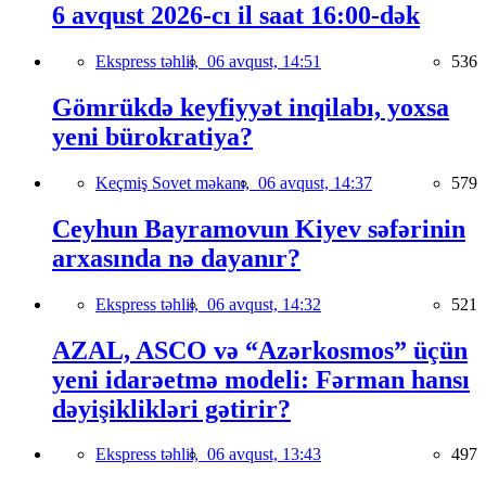
6 avqust 2026-cı il saat 16:00-dək
Ekspress təhlil,
06 avqust, 14:51
536
Gömrükdə keyfiyyət inqilabı, yoxsa
yeni bürokratiya?
Keçmiş Sovet məkanı,
06 avqust, 14:37
579
Ceyhun Bayramovun Kiyev səfərinin
arxasında nə dayanır?
Ekspress təhlil,
06 avqust, 14:32
521
AZAL, ASCO və “Azərkosmos” üçün
yeni idarəetmə modeli: Fərman hansı
dəyişiklikləri gətirir?
Ekspress təhlil,
06 avqust, 13:43
497