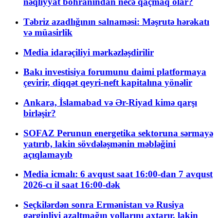
nəqliyyat böhranından necə qaçmaq olar?
Təbriz azadlığının salnaməsi: Məşrutə hərəkatı
və müasirlik
Media idarəçiliyi mərkəzləşdirilir
Bakı investisiya forumunu daimi platformaya
çevirir, diqqət qeyri-neft kapitalına yönəlir
Ankara, İslamabad və Ər-Riyad kimə qarşı
birləşir?
SOFAZ Perunun energetika sektoruna sərmayə
yatırıb, lakin sövdələşmənin məbləğini
açıqlamayıb
Media icmalı: 6 avqust saat 16:00-dan 7 avqust
2026-cı il saat 16:00-dək
Seçkilərdən sonra Ermənistan və Rusiya
gərginliyi azaltmağın yollarını axtarır, lakin