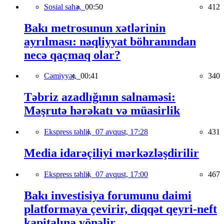
Sosial sahə,
00:50
412
Bakı metrosunun xətlərinin
ayrılması: nəqliyyat böhranından
necə qaçmaq olar?
Cəmiyyət,
00:41
340
Təbriz azadlığının salnaməsi:
Məşrutə hərəkatı və müasirlik
Ekspress təhlil,
07 avqust, 17:28
431
Media idarəçiliyi mərkəzləşdirilir
Ekspress təhlil,
07 avqust, 17:00
467
Bakı investisiya forumunu daimi
platformaya çevirir, diqqət qeyri-neft
kapitalına yönəlir