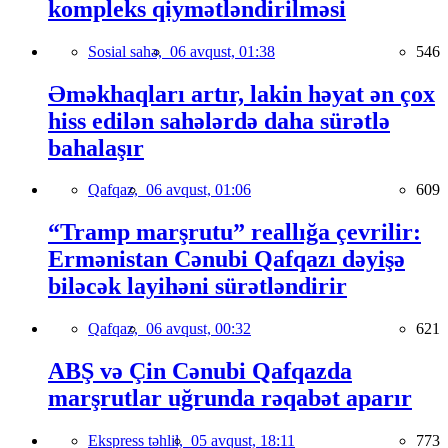
kompleks qiymətləndirilməsi
Sosial sahə,
06 avqust, 01:38
546
Əməkhaqları artır, lakin həyat ən çox
hiss edilən sahələrdə daha sürətlə
bahalaşır
Qafqaz,
06 avqust, 01:06
609
“Tramp marşrutu” reallığa çevrilir:
Ermənistan Cənubi Qafqazı dəyişə
biləcək layihəni sürətləndirir
Qafqaz,
06 avqust, 00:32
621
ABŞ və Çin Cənubi Qafqazda
marşrutlar uğrunda rəqabət aparır
Ekspress təhlil,
05 avqust, 18:11
773