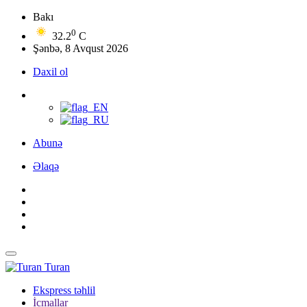
Bakı
0
32.2
C
Şənbə, 8 Avqust 2026
Daxil ol
Abunə
Əlaqə
Turan
Ekspress təhlil
İcmallar