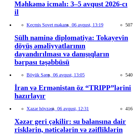
Məhkəmə icmalı: 3–5 avqust 2026-cı
il
Keçmiş Sovet məkanı,
06 avqust, 13:19
507
Sülh naminə diplomatiya: Tokayevin
döyüş əməliyyatlarının
dayandırılması və danışıqların
bərpası təşəbbüsü
Böyük Şərq,
06 avqust, 13:05
540
İran və Ermənistan öz “TRIPP”lərini
hazırlayır
Xəzər hövzəsi,
06 avqust, 12:31
416
Xəzər geri çəkilir: su balansına dair
risklərin, nəticələrin və zəifliklərin