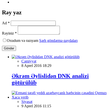
Rəy yaz
Ad *
Rəyiniz *
Oxudum və razıyam
Şərh göndərmə qaydaları
Göndər
Cəmiyyət
8 Aprel 2016 18:29
Əkrəm Əylislidən DNK analizi
götürülüb
Siyasət
9 Aprel 2016 11:15