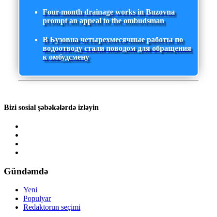
Four-month drainage works in Buzovna
prompt an appeal to the ombudsman
В Бузовна четырехмесячные работы по
водоотводу стали поводом для обращения
к омбудсмену
Bizi sosial şəbəkələrdə izləyin
Gündəmdə
Yeni
Populyar
Redaktorun seçimi