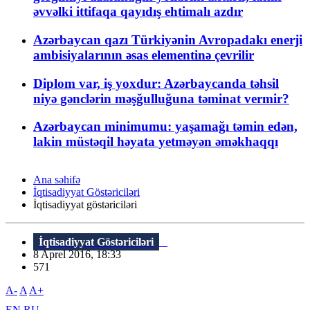
əvvəlki ittifaqa qayıdış ehtimalı azdır
Azərbaycan qazı Türkiyənin Avropadakı enerji
ambisiyalarının əsas elementinə çevrilir
Diplom var, iş yoxdur: Azərbaycanda təhsil
niyə gənclərin məşğulluğuna təminat vermir?
Azərbaycan minimumu: yaşamağı təmin edən,
lakin müstəqil həyata yetməyən əməkhaqqı
Ana səhifə
İqtisadiyyat Göstəriciləri
İqtisadiyyat göstəriciləri
İqtisadiyyat Göstəriciləri
8 Aprel 2016, 18:33
571
A-
A
A+
EN
RU