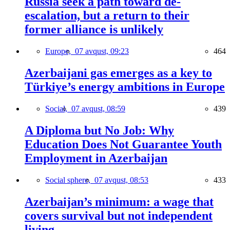
Russia seek a path toward de-
escalation, but a return to their
former alliance is unlikely
Europe,
07 avqust, 09:23
464
Azerbaijani gas emerges as a key to
Türkiye’s energy ambitions in Europe
Social,
07 avqust, 08:59
439
A Diploma but No Job: Why
Education Does Not Guarantee Youth
Employment in Azerbaijan
Social sphere,
07 avqust, 08:53
433
Azerbaijan’s minimum: a wage that
covers survival but not independent
living