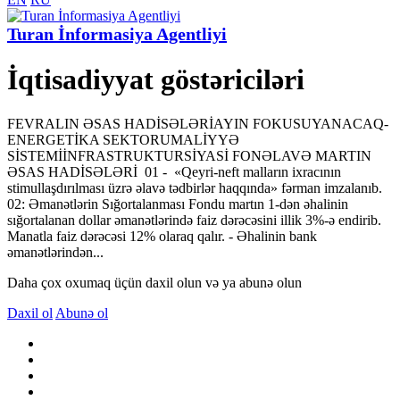
Turan İnformasiya Agentliyi
İqtisadiyyat göstəriciləri
FEVRALIN ƏSAS HADİSƏLƏRİAYIN FOKUSUYANACAQ-
ENERGETİKA SEKTORUMALİYYƏ
SİSTEMİİNFRASTRUKTURSİYASİ FONƏLAVƏ MARTIN
ƏSAS HADİSƏLƏRİ 01 - «Qeyri-neft malların ixracının
stimullaşdırılması üzrə əlavə tədbirlər haqqında» fərman imzalanıb.
02: Əmanətlərin Sığortalanması Fondu martın 1-dən əhalinin
sığortalanan dollar əmanətlərində faiz dərəcəsini illik 3%-ə endirib.
Manatla faiz dərəcəsi 12% olaraq qalır. - Əhalinin bank
əmanətlərindən...
Daha çox oxumaq üçün daxil olun və ya abunə olun
Daxil ol
Abunə ol