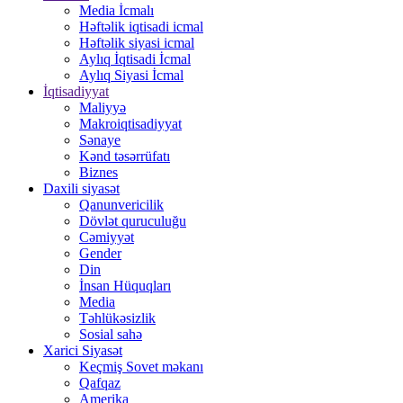
Media İcmalı
Həftəlik iqtisadi icmal
Həftəlik siyasi icmal
Aylıq İqtisadi İcmal
Aylıq Siyasi İcmal
İqtisadiyyat
Maliyyə
Makroiqtisadiyyat
Sənaye
Kənd təsərrüfatı
Biznes
Daxili siyasət
Qanunvericilik
Dövlət quruculuğu
Cəmiyyət
Gender
Din
İnsan Hüquqları
Media
Təhlükəsizlik
Sosial sahə
Xarici Siyasət
Keçmiş Sovet məkanı
Qafqaz
Amerika