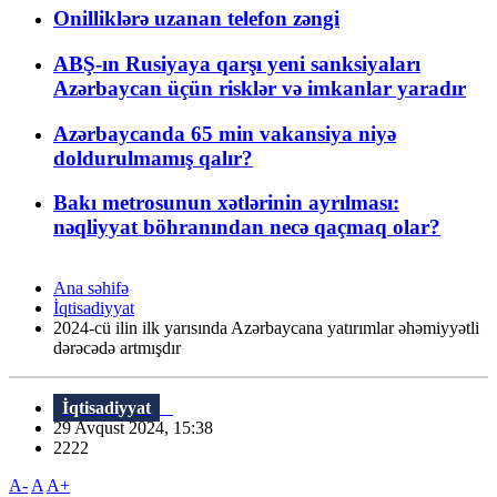
Onilliklərə uzanan telefon zəngi
ABŞ-ın Rusiyaya qarşı yeni sanksiyaları
Azərbaycan üçün risklər və imkanlar yaradır
Azərbaycanda 65 min vakansiya niyə
doldurulmamış qalır?
Bakı metrosunun xətlərinin ayrılması:
nəqliyyat böhranından necə qaçmaq olar?
Ana səhifə
İqtisadiyyat
2024-cü ilin ilk yarısında Azərbaycana yatırımlar əhəmiyyətli
dərəcədə artmışdır
İqtisadiyyat
29 Avqust 2024, 15:38
2222
A-
A
A+