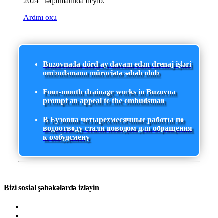
2024" təqdimatında deyib.
Ardını oxu
Buzovnada dörd ay davam edən drenaj işləri
ombudsmana müraciətə səbəb olub
Four-month drainage works in Buzovna
prompt an appeal to the ombudsman
В Бузовна четырехмесячные работы по
водоотводу стали поводом для обращения
к омбудсмену
Bizi sosial şəbəkələrdə izləyin