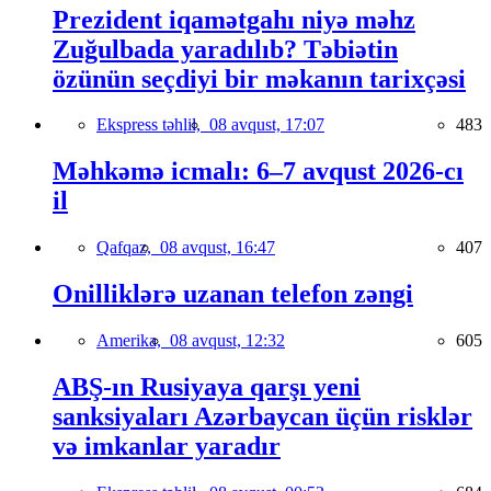
Prezident iqamətgahı niyə məhz
Zuğulbada yaradılıb? Təbiətin
özünün seçdiyi bir məkanın tarixçəsi
Ekspress təhlil,
08 avqust, 17:07
483
Məhkəmə icmalı: 6–7 avqust 2026-cı
il
Qafqaz,
08 avqust, 16:47
407
Onilliklərə uzanan telefon zəngi
Amerika,
08 avqust, 12:32
605
ABŞ-ın Rusiyaya qarşı yeni
sanksiyaları Azərbaycan üçün risklər
və imkanlar yaradır