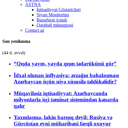
ASTNA
İqtisadiyyat Göstəriciləri
Siyası Monitorinq
Bazarların icmalı
Qarabağ münaqişəsi
Contact az
Son yenilənmə
(44 d. əvvəl)
“Qışda yayın, yayda qışın tədarükünü gör”
İdxal olunan inflyasiya: ərzağın bahalaşması
Azərbaycan üçün niyə xüsusilə təhlükəlidir?
Müqaviləsiz iqtisadiyyat: Azərbaycanda
milyonlarla işçi təminat sistemindən kənarda
qalır
Yaxınlaşma, lakin barışıq deyil: Rusiya və
Gürcüstan eyni müharibəni fərqli oxuyur