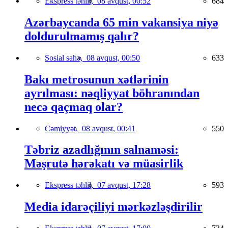
Ekspress təhlil,
08 avqust, 00:52
684
Azərbaycanda 65 min vakansiya niyə
doldurulmamış qalır?
Sosial sahə,
08 avqust, 00:50
633
Bakı metrosunun xətlərinin
ayrılması: nəqliyyat böhranından
necə qaçmaq olar?
Cəmiyyət,
08 avqust, 00:41
550
Təbriz azadlığının salnaməsi:
Məşrutə hərəkatı və müasirlik
Ekspress təhlil,
07 avqust, 17:28
593
Media idarəçiliyi mərkəzləşdirilir