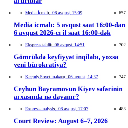
artırıblar
Media İcmalı,
06 avqust, 15:09
657
Media icmalı: 5 avqust saat 16:00-dan
6 avqust 2026-cı il saat 16:00-dək
Ekspress təhlil,
06 avqust, 14:51
702
Gömrükdə keyfiyyət inqilabı, yoxsa
yeni bürokratiya?
Keçmiş Sovet məkanı,
06 avqust, 14:37
747
Ceyhun Bayramovun Kiyev səfərinin
arxasında nə dayanır?
Express analysis,
08 avqust, 17:07
483
Court Review: August 6–7, 2026