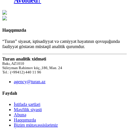
Avoided?
Haqqımızda
“Turan” siyasət, iqtisadiyyat və cəmiyyət həyatının qovuşuğunda
fəaliyyət göstərən müstəqil analitik qurumdur.
Turan analitik xidməti
Bakı, AZ1010
Süleyman Rəhimov küç.,186, Mən. 24
Tel.: (+99412) 440 11 96
agency@turan.az
Faydalı
İstifadə şərtləri
Məxfilik siyasti
Abunə
Haqqımızda
Bizim mütəxəssislərimiz