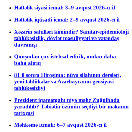
Həftəlik siyasi icmal: 3–9 avqust 2026-cı il
Həftəlik iqtisadi icmal: 2–9 avqust 2026-cı il
Xəzərin sahilləri kimindir? Sanitar-epidemioloji
təhlükəsizlik, dövlət məsuliyyəti və vətəndaş
davranışı
Qonşudan çox istehsal edirik, ondan daha
baha alırıq
81 il sonra Hiroşima: nüvə silahının dərsləri,
yeni təhlükələr və Azərbaycanın geosiyasi
təhlükəsizliyi
Prezident iqamətgahı niyə məhz Zuğulbada
yaradılıb? Təbiətin özünün seçdiyi bir məkanın
tarixçəsi
Məhkəmə icmalı: 6–7 avqust 2026-cı il