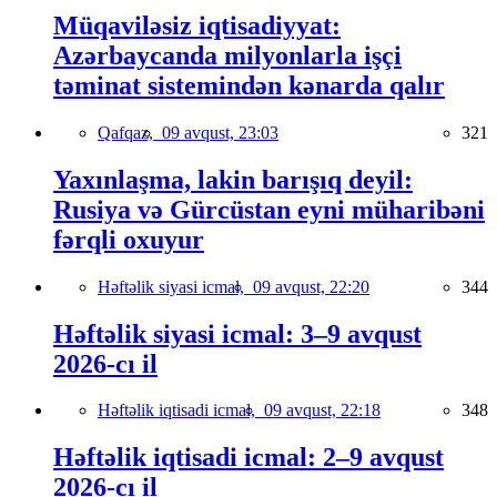
Müqaviləsiz iqtisadiyyat:
Azərbaycanda milyonlarla işçi
təminat sistemindən kənarda qalır
Qafqaz,
09 avqust, 23:03
321
Yaxınlaşma, lakin barışıq deyil:
Rusiya və Gürcüstan eyni müharibəni
fərqli oxuyur
Həftəlik siyasi icmal,
09 avqust, 22:20
344
Həftəlik siyasi icmal: 3–9 avqust
2026-cı il
Həftəlik iqtisadi icmal,
09 avqust, 22:18
348
Həftəlik iqtisadi icmal: 2–9 avqust
2026-cı il