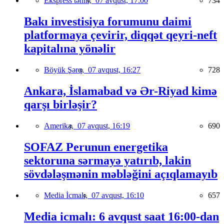
Ekspress təhlil,
07 avqust, 17:00
734
Bakı investisiya forumunu daimi
platformaya çevirir, diqqət qeyri-neft
kapitalına yönəlir
Böyük Şərq,
07 avqust, 16:27
728
Ankara, İslamabad və Ər-Riyad kimə
qarşı birləşir?
Amerika,
07 avqust, 16:19
690
SOFAZ Perunun energetika
sektoruna sərmayə yatırıb, lakin
sövdələşmənin məbləğini açıqlamayıb
Media İcmalı,
07 avqust, 16:10
657
Media icmalı: 6 avqust saat 16:00-dan