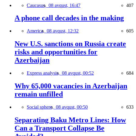
Caucasus,
08 avqust, 16:47
407
A phone call decades in the making
America,
08 avqust, 12:32
605
New U.S. sanctions on Russia create
risks and opportunities for
Azerbaijan
Express analysis,
08 avqust, 00:52
684
Why 65,000 vacancies in Azerbaijan
remain unfilled
Social sphere,
08 avqust, 00:50
633
Separating Baku Metro Lines: How
Can a Transport Collapse Be