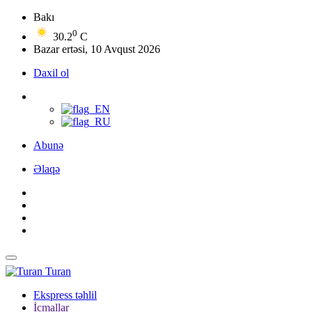
Bakı
0
30.2
C
Bazar ertəsi, 10 Avqust 2026
Daxil ol
Abunə
Əlaqə
Turan
Ekspress təhlil
İcmallar