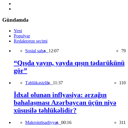
Gündəmdə
Yeni
Populyar
Redaktorun seçimi
Sosial sahə,
12:07
79
“Qışda yayın, yayda qışın tədarükünü
gör”
Təhlükəsizlik,
11:37
110
İdxal olunan inflyasiya: ərzağın
bahalaşması Azərbaycan üçün niyə
xüsusilə təhlükəlidir?
Makroiqtisadiyyat,
00:16
311