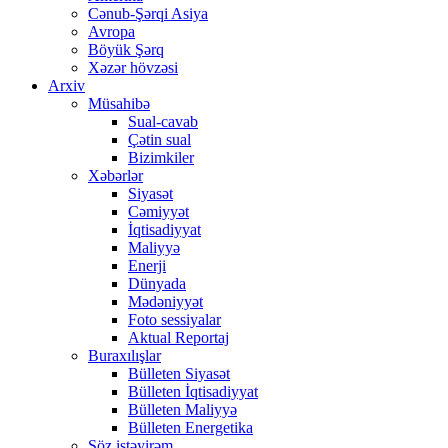
Cənub-Şərqi Asiya
Avropa
Böyük Şərq
Xəzər hövzəsi
Arxiv
Müsahibə
Sual-cavab
Çətin sual
Bizimkiler
Xəbərlər
Siyasət
Cəmiyyət
İqtisadiyyat
Maliyyə
Enerji
Dünyada
Mədəniyyət
Foto sessiyalar
Aktual Reportaj
Buraxılışlar
Bülleten Siyasət
Bülleten İqtisadiyyat
Bülleten Maliyyə
Bülleten Energetika
Söz istəyirəm