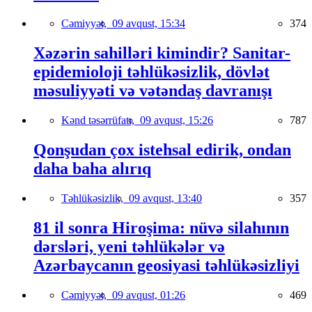
Cəmiyyət,
09 avqust, 15:34
374
Xəzərin sahilləri kimindir? Sanitar-
epidemioloji təhlükəsizlik, dövlət
məsuliyyəti və vətəndaş davranışı
Kənd təsərrüfatı,
09 avqust, 15:26
787
Qonşudan çox istehsal edirik, ondan
daha baha alırıq
Təhlükəsizlik,
09 avqust, 13:40
357
81 il sonra Hiroşima: nüvə silahının
dərsləri, yeni təhlükələr və
Azərbaycanın geosiyasi təhlükəsizliyi
Cəmiyyət,
09 avqust, 01:26
469