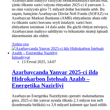
Azərbaycanın maliyyə vəziyyəti möhkəmlənməyə davam edir,
çünki ölkənin xarici valyuta ehtiyatları 2025-ci il yanvarın 1-
nə olan vəziyyətə görə 71 milyard dollar həcmində artıb. Bu
rəqəm, həmçinin Azərbaycan Dövlət Neft Fondu (SOFAZ) və
Azərbaycan Mərkəzi Bankının (AMB) ehtiyatlarını əhatə edir
və ölkənin xarici borcunu xeyli üstələyir; xarici borc
ehtiyatların təxminən 14 dəfə azdır. Bu güclü ehtiyat mövqeyi,
Azərbaycanın maliyyə sabitliyini və hökumətin strateji iqtisadi
idarəetməsini əks etdirir.
Ardını oxu
İqtisadiyyat
13 Fevral 2025, 14:07
Azərbaycanda Yanvar 2025-ci ildə
Hidrokarbon İstehsalı Azalıb –
Energetika Nazirliyi
Azərbaycan Energetika Nazirliyinin operativ məlumatlarına
görə, 2025-ci ilin yanvar ayında ölkədə 2,3 milyon ton neft
(kondensatla birlikdə) və 3,9 milyard kubmetr qaz hasil edilib.