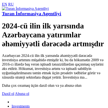
EN
RU
Turan İnformasiya Agentliyi
2024-cü ilin ilk yarısında
Azərbaycana yatırımlar
əhəmiyyətli dərəcədə artmışdır
Azərbaycan 2024-cü ilin ilk yarısında əhəmiyyətli dərəcədə
investisiya artımını müşahidə etmişdir ki, bu da hökumətin 2009 və
2016-cı illərdə baş verən iqtisadi tənəzzüllərdən qaçınmaq səylərini
əks etdirir. Hökumət, investisiya artımı və iqtisadi sabitliyin
uyğunlaşdırılmasını təmin etmək üçün proaktiv tədbirlər görür və
xüsusilə strateji sektorlara diqqət yetirir. İnvestisiya mə...
Daha çox oxumaq üçün daxil olun və ya abunə olun
Daxil ol
Abunə ol
Investments