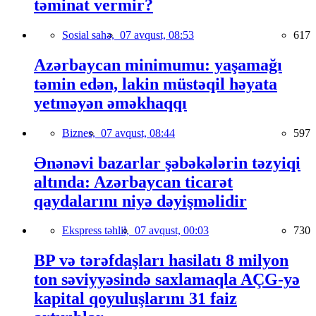
təminat vermir?
Sosial sahə,
07 avqust, 08:53
617
Azərbaycan minimumu: yaşamağı
təmin edən, lakin müstəqil həyata
yetməyən əməkhaqqı
Biznes,
07 avqust, 08:44
597
Ənənəvi bazarlar şəbəkələrin təzyiqi
altında: Azərbaycan ticarət
qaydalarını niyə dəyişməlidir
Ekspress təhlil,
07 avqust, 00:03
730
BP və tərəfdaşları hasilatı 8 milyon
ton səviyyəsində saxlamaqla AÇG-yə
kapital qoyuluşlarını 31 faiz