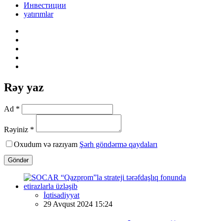
Инвестиции
yatırımlar
Rəy yaz
Ad *
Rəyiniz *
Oxudum və razıyam
Şərh göndərmə qaydaları
Göndər
İqtisadiyyat
29 Avqust 2024 15:24