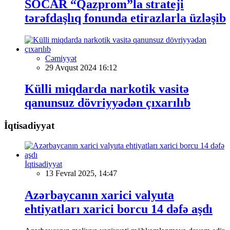
SOCAR “Qazprom”la strateji
tərəfdaşlıq fonunda etirazlarla üzləşib
Cəmiyyət
29 Avqust 2024 16:12
Külli miqdarda narkotik vasitə
qanunsuz dövriyyədən çıxarılıb
İqtisadiyyat
İqtisadiyyat
13 Fevral 2025, 14:47
Azərbaycanın xarici valyuta
ehtiyatları xarici borcu 14 dəfə aşdı