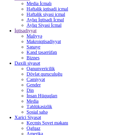
Media İcmalı
Həftəlik iqtisadi icmal
Həftəlik siyasi icmal
Aylıq İqtisadi İcmal
Aylıq Siyasi İcmal
İqtisadiyyat
Maliyyə
Makroiqtisadiyyat
Sənaye
Kənd təsərrüfatı
Biznes
Daxili siyasət
Qanunvericilik
Dövlət quruculuğu
Cəmiyyət
Gender
Din
İnsan Hüquqları
Media
Təhlükəsizlik
Sosial sahə
Xarici Siyasət
Keçmiş Sovet məkanı
Qafqaz
Amerika