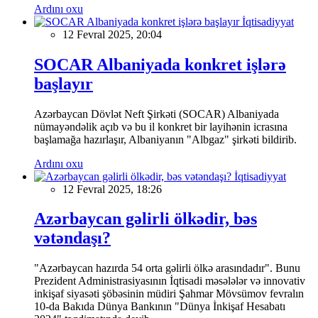
Ardını oxu
İqtisadiyyat
12 Fevral 2025, 20:04
SOCAR Albaniyada konkret işlərə
başlayır
Azərbaycan Dövlət Neft Şirkəti (SOCAR) Albaniyada
nümayəndəlik açıb və bu il konkret bir layihənin icrasına
başlamağa hazırlaşır, Albaniyanın "Albgaz" şirkəti bildirib.
Ardını oxu
İqtisadiyyat
12 Fevral 2025, 18:26
Azərbaycan gəlirli ölkədir, bəs
vətəndaşı?
"Azərbaycan hazırda 54 orta gəlirli ölkə arasındadır". Bunu
Prezident Administrasiyasının İqtisadi məsələlər və innovativ
inkişaf siyasəti şöbəsinin müdiri Şahmar Mövsümov fevralın
10-da Bakıda Dünya Bankının "Dünya İnkişaf Hesabatı