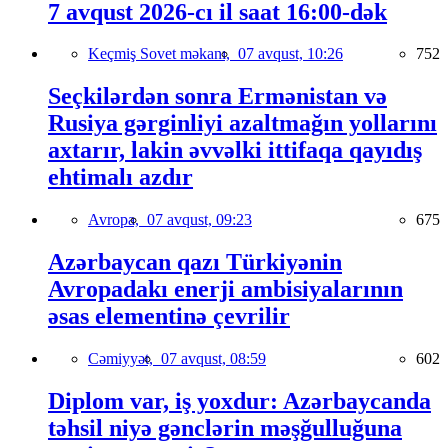
7 avqust 2026-cı il saat 16:00-dək
Keçmiş Sovet məkanı,
07 avqust, 10:26
752
Seçkilərdən sonra Ermənistan və
Rusiya gərginliyi azaltmağın yollarını
axtarır, lakin əvvəlki ittifaqa qayıdış
ehtimalı azdır
Avropa,
07 avqust, 09:23
675
Azərbaycan qazı Türkiyənin
Avropadakı enerji ambisiyalarının
əsas elementinə çevrilir
Cəmiyyət,
07 avqust, 08:59
602
Diplom var, iş yoxdur: Azərbaycanda
təhsil niyə gənclərin məşğulluğuna