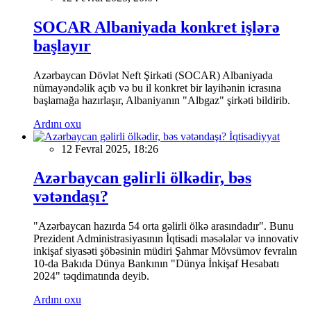
SOCAR Albaniyada konkret işlərə
başlayır
Azərbaycan Dövlət Neft Şirkəti (SOCAR) Albaniyada
nümayəndəlik açıb və bu il konkret bir layihənin icrasına
başlamağa hazırlaşır, Albaniyanın "Albgaz" şirkəti bildirib.
Ardını oxu
İqtisadiyyat
12 Fevral 2025, 18:26
Azərbaycan gəlirli ölkədir, bəs
vətəndaşı?
"Azərbaycan hazırda 54 orta gəlirli ölkə arasındadır". Bunu
Prezident Administrasiyasının İqtisadi məsələlər və innovativ
inkişaf siyasəti şöbəsinin müdiri Şahmar Mövsümov fevralın
10-da Bakıda Dünya Bankının "Dünya İnkişaf Hesabatı
2024" təqdimatında deyib.
Ardını oxu