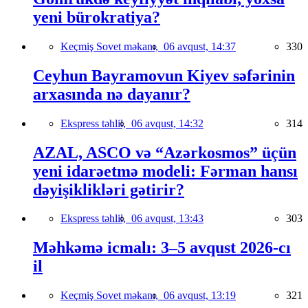
yeni bürokratiya?
Keçmiş Sovet məkanı,
06 avqust, 14:37
330
Ceyhun Bayramovun Kiyev səfərinin
arxasında nə dayanır?
Ekspress təhlil,
06 avqust, 14:32
314
AZAL, ASCO və “Azərkosmos” üçün
yeni idarəetmə modeli: Fərman hansı
dəyişiklikləri gətirir?
Ekspress təhlil,
06 avqust, 13:43
303
Məhkəmə icmalı: 3–5 avqust 2026-cı
il
Keçmiş Sovet məkanı,
06 avqust, 13:19
321