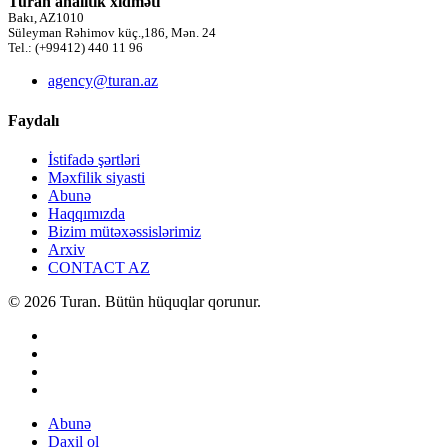
Turan analitik xidməti
Bakı, AZ1010
Süleyman Rəhimov küç.,186, Mən. 24
Tel.: (+99412) 440 11 96
agency@turan.az
Faydalı
İstifadə şərtləri
Məxfilik siyasti
Abunə
Haqqımızda
Bizim mütəxəssislərimiz
Arxiv
CONTACT AZ
© 2026 Turan. Bütün hüquqlar qorunur.
Abunə
Daxil ol