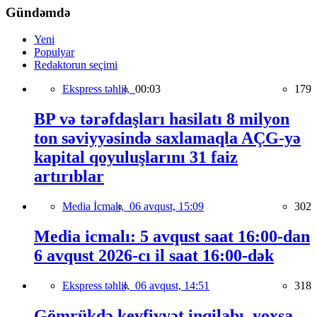
Gündəmdə
Yeni
Populyar
Redaktorun seçimi
Ekspress təhlil,
00:03
179
BP və tərəfdaşları hasilatı 8 milyon
ton səviyyəsində saxlamaqla AÇG-yə
kapital qoyuluşlarını 31 faiz
artırıblar
Media İcmalı,
06 avqust, 15:09
302
Media icmalı: 5 avqust saat 16:00-dan
6 avqust 2026-cı il saat 16:00-dək
Ekspress təhlil,
06 avqust, 14:51
318
Gömrükdə keyfiyyət inqilabı, yoxsa