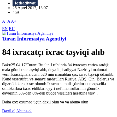
İqtisadiyyat
25 Aprel 2017, 13:07
459
A-
A
A+
EN
RU
Turan İnformasiya Agentliyi
84 ixracatçı ixrac təşviqi alıb
Bakı/25.04.17/Turan: Bu ilin I rübündə 84 ixracatçı xaricə satdığı
mala görə ixrac təşviqi alıb, deyə İqtisadiyyat Nazirliyi məlumat
verir.İxracatçılara cəmi 520 min manatdan çox ixrac təşviqi ödənilib.
Kənd təsərrüfatı və sənaye məhsulları Rusiya, ABŞ, Çin, Belarus və
digər ölkələrə ixrac olunub.İxracın stimullaşdırılması məqsədilə
sahibkarlara ixrac etdikləri qeyri-neft məhsullarının gömrük
dəyərinin 3%-dən 6%-dək büdcə vəsaitləri hesabına təşv...
Daha çox oxumaq üçün daxil olun və ya abunə olun
Daxil ol
Abunə ol