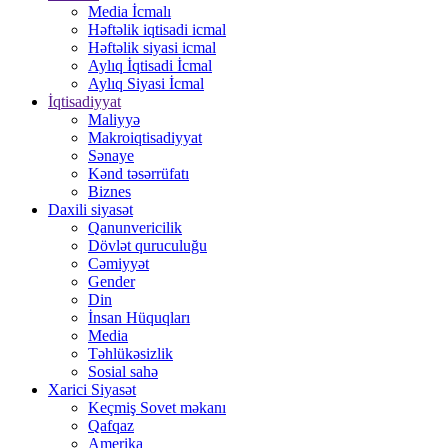
Media İcmalı
Həftəlik iqtisadi icmal
Həftəlik siyasi icmal
Aylıq İqtisadi İcmal
Aylıq Siyasi İcmal
İqtisadiyyat
Maliyyə
Makroiqtisadiyyat
Sənaye
Kənd təsərrüfatı
Biznes
Daxili siyasət
Qanunvericilik
Dövlət quruculuğu
Cəmiyyət
Gender
Din
İnsan Hüquqları
Media
Təhlükəsizlik
Sosial sahə
Xarici Siyasət
Keçmiş Sovet məkanı
Qafqaz
Amerika