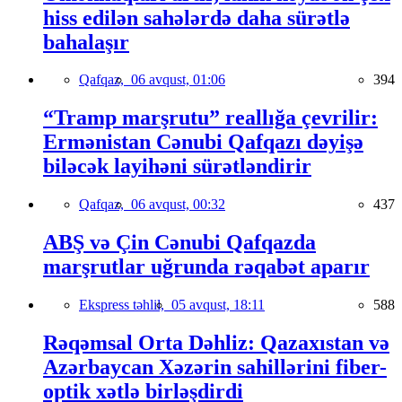
hiss edilən sahələrdə daha sürətlə
bahalaşır
Qafqaz,
06 avqust, 01:06
394
“Tramp marşrutu” reallığa çevrilir:
Ermənistan Cənubi Qafqazı dəyişə
biləcək layihəni sürətləndirir
Qafqaz,
06 avqust, 00:32
437
ABŞ və Çin Cənubi Qafqazda
marşrutlar uğrunda rəqabət aparır
Ekspress təhlil,
05 avqust, 18:11
588
Rəqəmsal Orta Dəhliz: Qazaxıstan və
Azərbaycan Xəzərin sahillərini fiber-
optik xətlə birləşdirdi