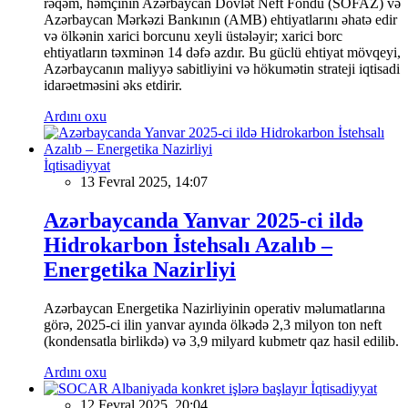
rəqəm, həmçinin Azərbaycan Dövlət Neft Fondu (SOFAZ) və
Azərbaycan Mərkəzi Bankının (AMB) ehtiyatlarını əhatə edir
və ölkənin xarici borcunu xeyli üstələyir; xarici borc
ehtiyatların təxminən 14 dəfə azdır. Bu güclü ehtiyat mövqeyi,
Azərbaycanın maliyyə sabitliyini və hökumətin strateji iqtisadi
idarəetməsini əks etdirir.
Ardını oxu
İqtisadiyyat
13 Fevral 2025, 14:07
Azərbaycanda Yanvar 2025-ci ildə
Hidrokarbon İstehsalı Azalıb –
Energetika Nazirliyi
Azərbaycan Energetika Nazirliyinin operativ məlumatlarına
görə, 2025-ci ilin yanvar ayında ölkədə 2,3 milyon ton neft
(kondensatla birlikdə) və 3,9 milyard kubmetr qaz hasil edilib.
Ardını oxu
İqtisadiyyat
12 Fevral 2025, 20:04