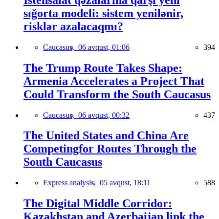
sığorta modeli: sistem yenilənir,
risklər azalacaqmı?
Caucasus,
06 avqust, 01:06
394
The Trump Route Takes Shape:
Armenia Accelerates a Project That
Could Transform the South Caucasus
Caucasus,
06 avqust, 00:32
437
The United States and China Are
Competingfor Routes Through the
South Caucasus
Express analysis,
05 avqust, 18:11
588
The Digital Middle Corridor:
Kazakhstan and Azerbaijan link the