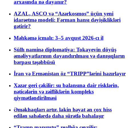
arxasında nə dayanır?
AZAL, ASCO və “Azərkosmos” üçün yeni
idarəetmə modeli: Fərman hansı dəyişiklikləri
gətirir?
Məhkəmə icmalı: 3–5 avqust 2026-cı il
Sülh naminə diplomatiya: Tokayevin döyüş
əməliyyatlarının dayandırılması və danışıqların
bərpası təşəbbüsü
İran və Ermənistan öz “TRIPP”lərini hazırlayır
Xəzər geri çəkilir: su balansına dair risklərin,
nəticələrin və zəifliklərin kompleks
qiymətləndirilməsi
Əməkhaqları artır, lakin həyat ən çox hiss
edilən sahələrdə daha sürətlə bahalaşır
“Tramp marşrutu” reallığa çevrilir: