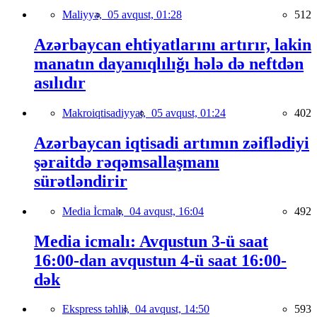
Maliyyə,
05 avqust, 01:28
512
Azərbaycan ehtiyatlarını artırır, lakin
manatın dayanıqlılığı hələ də neftdən
asılıdır
Makroiqtisadiyyat,
05 avqust, 01:24
402
Azərbaycan iqtisadi artımın zəiflədiyi
şəraitdə rəqəmsallaşmanı
sürətləndirir
Media İcmalı,
04 avqust, 16:04
492
Media icmalı: Avqustun 3-ü saat
16:00-dan avqustun 4-ü saat 16:00-
dək
Ekspress təhlil,
04 avqust, 14:50
593