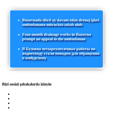
Buzovnada dörd ay davam edən drenaj işləri
ombudsmana müraciətə səbəb olub
Four-month drainage works in Buzovna
prompt an appeal to the ombudsman
В Бузовна четырехмесячные работы по
водоотводу стали поводом для обращения
к омбудсмену
Bizi sosial şəbəkələrdə izləyin