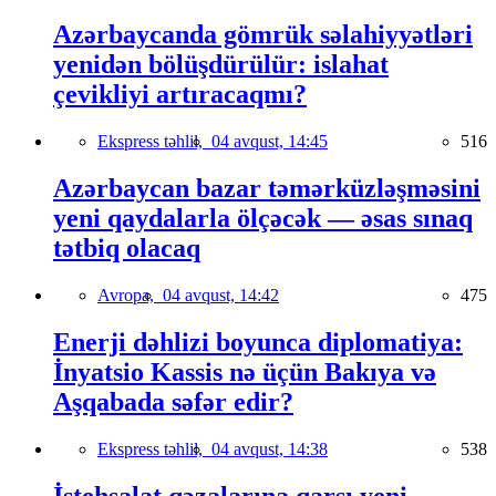
Azərbaycanda gömrük səlahiyyətləri
yenidən bölüşdürülür: islahat
çevikliyi artıracaqmı?
Ekspress təhlil,
04 avqust, 14:45
516
Azərbaycan bazar təmərküzləşməsini
yeni qaydalarla ölçəcək — əsas sınaq
tətbiq olacaq
Avropa,
04 avqust, 14:42
475
Enerji dəhlizi boyunca diplomatiya:
İnyatsio Kassis nə üçün Bakıya və
Aşqabada səfər edir?
Ekspress təhlil,
04 avqust, 14:38
538
İstehsalat qəzalarına qarşı yeni