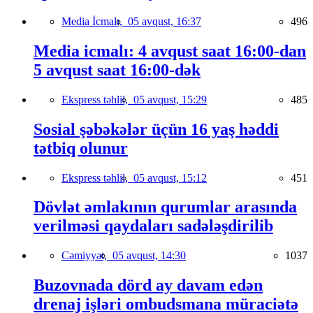
Media İcmalı,
05 avqust, 16:37
496
Media icmalı: 4 avqust saat 16:00-dan
5 avqust saat 16:00-dək
Ekspress təhlil,
05 avqust, 15:29
485
Sosial şəbəkələr üçün 16 yaş həddi
tətbiq olunur
Ekspress təhlil,
05 avqust, 15:12
451
Dövlət əmlakının qurumlar arasında
verilməsi qaydaları sadələşdirilib
Cəmiyyət,
05 avqust, 14:30
1037
Buzovnada dörd ay davam edən
drenaj işləri ombudsmana müraciətə