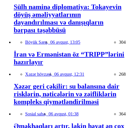
Sülh naminə diplomatiya: Tokayevin
döyüş əməliyyatlarının
dayandırılması və danışıqların
bərpası təşəbbüsü
Böyük Şərq,
06 avqust, 13:05
304
İran və Ermənistan öz “TRIPP”lərini
hazırlayır
Xəzər hövzəsi,
06 avqust, 12:31
268
Xəzər geri çəkilir: su balansına dair
risklərin, nəticələrin və zəifliklərin
kompleks qiymətləndirilməsi
Sosial sahə,
06 avqust, 01:38
364
Əməkhaqları artır, lakin həyat ən çox