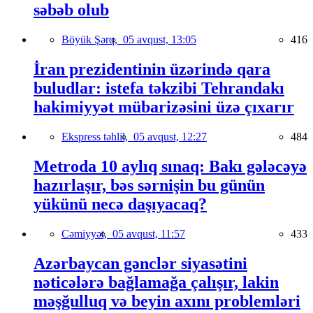
səbəb olub
Böyük Şərq,
05 avqust, 13:05
416
İran prezidentinin üzərində qara
buludlar: istefa təkzibi Tehrandakı
hakimiyyət mübarizəsini üzə çıxarır
Ekspress təhlil,
05 avqust, 12:27
484
Metroda 10 aylıq sınaq: Bakı gələcəyə
hazırlaşır, bəs sərnişin bu günün
yükünü necə daşıyacaq?
Cəmiyyət,
05 avqust, 11:57
433
Azərbaycan gənclər siyasətini
nəticələrə bağlamağa çalışır, lakin
məşğulluq və beyin axını problemləri