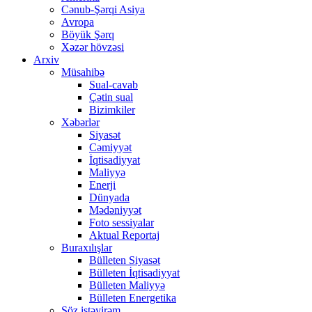
Cənub-Şərqi Asiya
Avropa
Böyük Şərq
Xəzər hövzəsi
Arxiv
Müsahibə
Sual-cavab
Çətin sual
Bizimkiler
Xəbərlər
Siyasət
Cəmiyyət
İqtisadiyyat
Maliyyə
Enerji
Dünyada
Mədəniyyət
Foto sessiyalar
Aktual Reportaj
Buraxılışlar
Bülleten Siyasət
Bülleten İqtisadiyyat
Bülleten Maliyyə
Bülleten Energetika
Söz istəyirəm