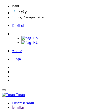
Bakı
0
27
C
Cümə, 7 Avqust 2026
Daxil ol
Abunə
Əlaqə
Turan
Ekspress təhlil
İcmallar