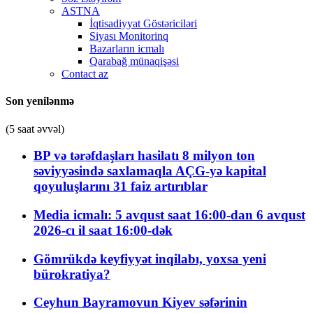
ASTNA
İqtisadiyyat Göstəriciləri
Siyası Monitorinq
Bazarların icmalı
Qarabağ münaqişəsi
Contact az
Son yenilənmə
(5 saat əvvəl)
BP və tərəfdaşları hasilatı 8 milyon ton
səviyyəsində saxlamaqla AÇG-yə kapital
qoyuluşlarını 31 faiz artırıblar
Media icmalı: 5 avqust saat 16:00-dan 6 avqust
2026-cı il saat 16:00-dək
Gömrükdə keyfiyyət inqilabı, yoxsa yeni
bürokratiya?
Ceyhun Bayramovun Kiyev səfərinin