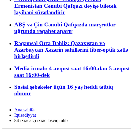
Ermənistan Cənubi Qafqazı dəyişə biləcək
layihəni sürətləndirir
ABŞ və Çin Cənubi Qafqazda marşrutlar
uğrunda rəqabət aparır
Rəqəmsal Orta Dəhliz: Qazaxıstan və
Azərbaycan Xəzərin sahillərini fiber-optik xətlə
birləşdirdi
Media icmalı: 4 avqust saat 16:00-dan 5 avqust
saat 16:00-dək
Sosial şəbəkələr üçün 16 yaş həddi tətbiq
olunur
Ana səhifə
İqtisadiyyat
84 ixracatçı ixrac təşviqi alıb