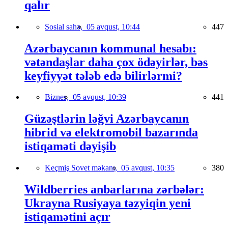
qalır
Sosial sahə,
05 avqust, 10:44
447
Azərbaycanın kommunal hesabı:
vətəndaşlar daha çox ödəyirlər, bəs
keyfiyyət tələb edə bilirlərmi?
Biznes,
05 avqust, 10:39
441
Güzəştlərin ləğvi Azərbaycanın
hibrid və elektromobil bazarında
istiqaməti dəyişib
Keçmiş Sovet məkanı,
05 avqust, 10:35
380
Wildberries anbarlarına zərbələr:
Ukrayna Rusiyaya təzyiqin yeni
istiqamətini açır