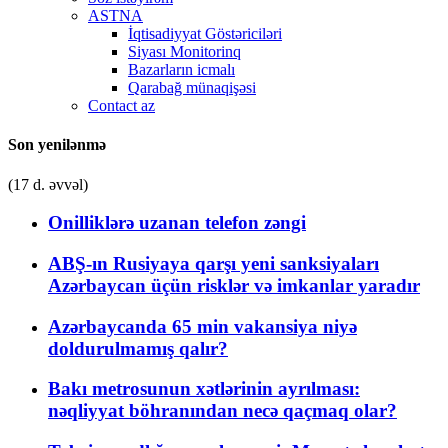
ASTNA
İqtisadiyyat Göstəriciləri
Siyası Monitorinq
Bazarların icmalı
Qarabağ münaqişəsi
Contact az
Son yenilənmə
(17 d. əvvəl)
Onilliklərə uzanan telefon zəngi
ABŞ-ın Rusiyaya qarşı yeni sanksiyaları
Azərbaycan üçün risklər və imkanlar yaradır
Azərbaycanda 65 min vakansiya niyə
doldurulmamış qalır?
Bakı metrosunun xətlərinin ayrılması:
nəqliyyat böhranından necə qaçmaq olar?