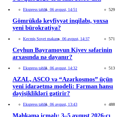
Ekspress təhlil,
06 avqust, 14:51
529
Gömrükdə keyfiyyət inqilabı, yoxsa
yeni bürokratiya?
Keçmiş Sovet məkanı,
06 avqust, 14:37
571
Ceyhun Bayramovun Kiyev səfərinin
arxasında nə dayanır?
Ekspress təhlil,
06 avqust, 14:32
513
AZAL, ASCO və “Azərkosmos” üçün
yeni idarəetmə modeli: Fərman hansı
dəyişiklikləri gətirir?
Ekspress təhlil,
06 avqust, 13:43
488
Məhkəmə icmalı: 3–5 avqust 2026-cı