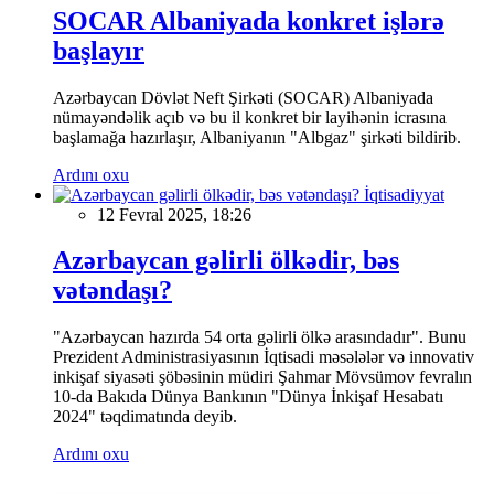
SOCAR Albaniyada konkret işlərə
başlayır
Azərbaycan Dövlət Neft Şirkəti (SOCAR) Albaniyada
nümayəndəlik açıb və bu il konkret bir layihənin icrasına
başlamağa hazırlaşır, Albaniyanın "Albgaz" şirkəti bildirib.
Ardını oxu
İqtisadiyyat
12 Fevral 2025, 18:26
Azərbaycan gəlirli ölkədir, bəs
vətəndaşı?
"Azərbaycan hazırda 54 orta gəlirli ölkə arasındadır". Bunu
Prezident Administrasiyasının İqtisadi məsələlər və innovativ
inkişaf siyasəti şöbəsinin müdiri Şahmar Mövsümov fevralın
10-da Bakıda Dünya Bankının "Dünya İnkişaf Hesabatı
2024" təqdimatında deyib.
Ardını oxu