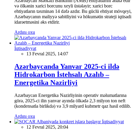
Azərbaycan Mərkəzi Bankının (AMB) ehtiyatlarını əhatə edir
və ölkənin xarici borcunu xeyli üstələyir; xarici borc
ehtiyatların təxminən 14 dəfə azdır. Bu güclü ehtiyat mövqeyi,
Azərbaycanın maliyyə sabitliyini və hökumətin strateji iqtisadi
idarəetməsini əks etdirir.
Ardını oxu
İqtisadiyyat
13 Fevral 2025, 14:07
Azərbaycanda Yanvar 2025-ci ildə
Hidrokarbon İstehsalı Azalıb –
Energetika Nazirliyi
Azərbaycan Energetika Nazirliyinin operativ məlumatlarına
görə, 2025-ci ilin yanvar ayında ölkədə 2,3 milyon ton neft
(kondensatla birlikdə) və 3,9 milyard kubmetr qaz hasil edilib.
Ardını oxu
İqtisadiyyat
12 Fevral 2025, 20:04