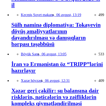
il
Keçmiş Sovet məkanı,
06 avqust, 13:19
499
Sülh naminə diplomatiya: Tokayevin
döyüş əməliyyatlarının
dayandırılması və danışıqların
bərpası təşəbbüsü
Böyük Şərq,
06 avqust, 13:05
533
İran və Ermənistan öz “TRIPP”lərini
hazırlayır
Xəzər hövzəsi,
06 avqust, 12:31
409
Xəzər geri çəkilir: su balansına dair
risklərin, nəticələrin və zəifliklərin
kompleks qiymətləndirilməsi