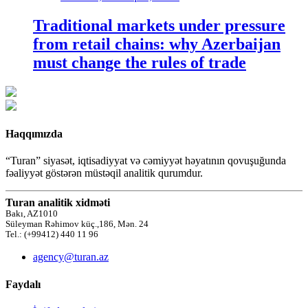
Traditional markets under pressure
from retail chains: why Azerbaijan
must change the rules of trade
Haqqımızda
“Turan” siyasət, iqtisadiyyat və cəmiyyət həyatının qovuşuğunda
fəaliyyət göstərən müstəqil analitik qurumdur.
Turan analitik xidməti
Bakı, AZ1010
Süleyman Rəhimov küç.,186, Mən. 24
Tel.: (+99412) 440 11 96
agency@turan.az
Faydalı