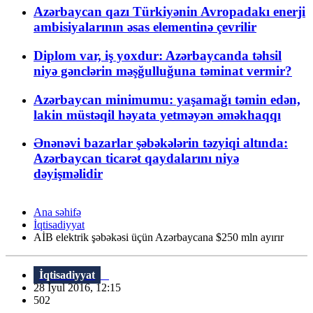
Azərbaycan qazı Türkiyənin Avropadakı enerji
ambisiyalarının əsas elementinə çevrilir
Diplom var, iş yoxdur: Azərbaycanda təhsil
niyə gənclərin məşğulluğuna təminat vermir?
Azərbaycan minimumu: yaşamağı təmin edən,
lakin müstəqil həyata yetməyən əməkhaqqı
Ənənəvi bazarlar şəbəkələrin təzyiqi altında:
Azərbaycan ticarət qaydalarını niyə
dəyişməlidir
Ana səhifə
İqtisadiyyat
AİB elektrik şəbəkəsi üçün Azərbaycana $250 mln ayırır
İqtisadiyyat
28 İyul 2016, 12:15
502