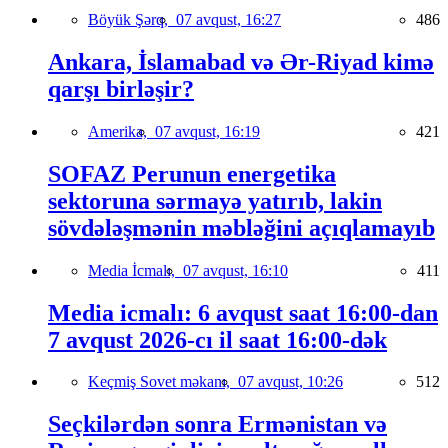
Böyük Şərq,
07 avqust, 16:27
486
Ankara, İslamabad və Ər-Riyad kimə
qarşı birləşir?
Amerika,
07 avqust, 16:19
421
SOFAZ Perunun energetika
sektoruna sərmayə yatırıb, lakin
sövdələşmənin məbləğini açıqlamayıb
Media İcmalı,
07 avqust, 16:10
411
Media icmalı: 6 avqust saat 16:00-dan
7 avqust 2026-cı il saat 16:00-dək
Keçmiş Sovet məkanı,
07 avqust, 10:26
512
Seçkilərdən sonra Ermənistan və