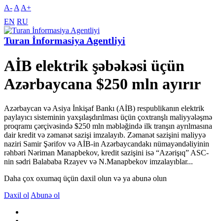
A-
A
A+
EN
RU
Turan İnformasiya Agentliyi
AİB elektrik şəbəkəsi üçün
Azərbaycana $250 mln ayırır
Azərbaycan və Asiya İnkişaf Bankı (AİB) respublikanın elektrik
paylayıcı sisteminin yaxşılaşdırılması üçün çoxtranşlı maliyyələşmə
proqramı çərçivəsində $250 mln məbləğində ilk tranşın ayrılmasına
dair kredit və zəmanət sazişi imzalayıb. Zəmanət sazişini maliyyə
naziri Samir Şərifov və AİB-in Azərbaycandakı nümayəndəliyinin
rəhbəri Nəriman Manapbekov, kredit sazişini isə “Azərişıq” ASC-
nin sədri Balababa Rzayev və N.Manapbekov imzalayıblar...
Daha çox oxumaq üçün daxil olun və ya abunə olun
Daxil ol
Abunə ol