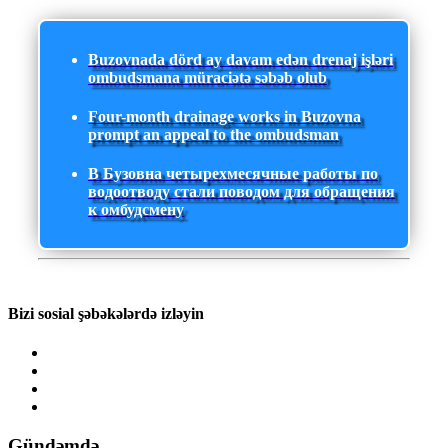
Buzovnada dörd ay davam edən drenaj işləri
ombudsmana müraciətə səbəb olub
Four-month drainage works in Buzovna
prompt an appeal to the ombudsman
В Бузовна четырехмесячные работы по
водоотводу стали поводом для обращения
к омбудсмену
Bizi sosial şəbəkələrdə izləyin
Gündəmdə