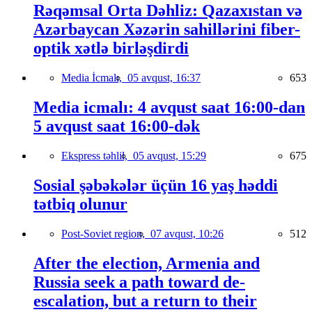
Rəqəmsal Orta Dəhliz: Qazaxıstan və
Azərbaycan Xəzərin sahillərini fiber-
optik xətlə birləşdirdi
Media İcmalı,
05 avqust, 16:37
653
Media icmalı: 4 avqust saat 16:00-dan
5 avqust saat 16:00-dək
Ekspress təhlil,
05 avqust, 15:29
675
Sosial şəbəkələr üçün 16 yaş həddi
tətbiq olunur
Post-Soviet region,
07 avqust, 10:26
512
After the election, Armenia and
Russia seek a path toward de-
escalation, but a return to their