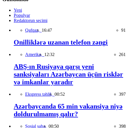
Yeni
Populyar
Redaktorun seçimi
Qafqaz,
16:47
91
Onilliklərə uzanan telefon zəngi
Amerika,
12:32
261
ABŞ-ın Rusiyaya qarşı yeni
sanksiyaları Azərbaycan üçün risklər
və imkanlar yaradır
Ekspress təhlil,
00:52
397
Azərbaycanda 65 min vakansiya niyə
doldurulmamış qalır?
Sosial sahə,
00:50
398