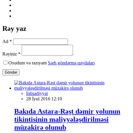
Rəy yaz
Ad *
Rəyiniz *
Oxudum və razıyam
Şərh göndərmə qaydaları
Göndər
İqtisadiyyat
28 İyul 2016 12:10
Bakıda Astara-Rəşt dəmir yolunun
tikintisinin maliyyələşdirilməsi
müzakirə olunub