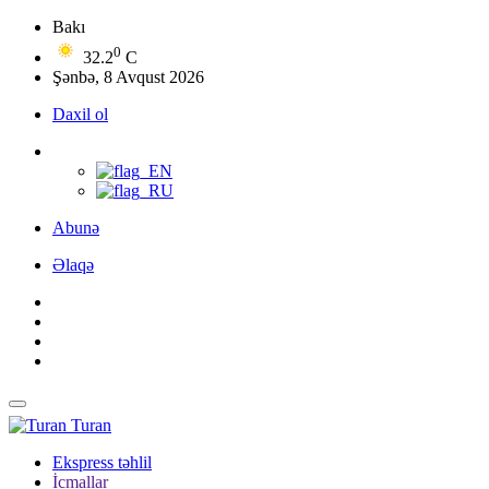
Bakı
0
32.2
C
Şənbə, 8 Avqust 2026
Daxil ol
Abunə
Əlaqə
Turan
Ekspress təhlil
İcmallar