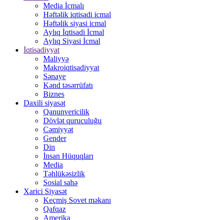
Media İcmalı
Həftəlik iqtisadi icmal
Həftəlik siyasi icmal
Aylıq İqtisadi İcmal
Aylıq Siyasi İcmal
İqtisadiyyat
Maliyyə
Makroiqtisadiyyat
Sənaye
Kənd təsərrüfatı
Biznes
Daxili siyasət
Qanunvericilik
Dövlət quruculuğu
Cəmiyyət
Gender
Din
İnsan Hüquqları
Media
Təhlükəsizlik
Sosial sahə
Xarici Siyasət
Keçmiş Sovet məkanı
Qafqaz
Amerika