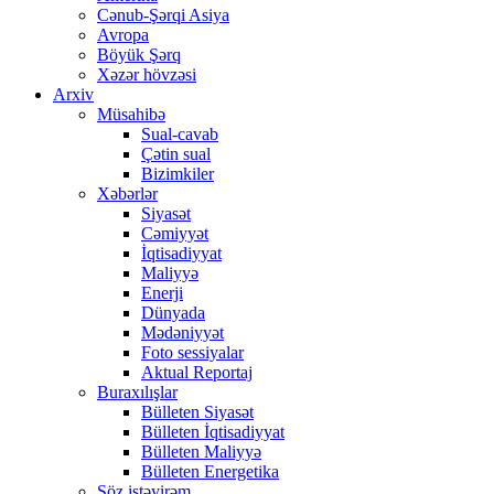
Cənub-Şərqi Asiya
Avropa
Böyük Şərq
Xəzər hövzəsi
Arxiv
Müsahibə
Sual-cavab
Çətin sual
Bizimkiler
Xəbərlər
Siyasət
Cəmiyyət
İqtisadiyyat
Maliyyə
Enerji
Dünyada
Mədəniyyət
Foto sessiyalar
Aktual Reportaj
Buraxılışlar
Bülleten Siyasət
Bülleten İqtisadiyyat
Bülleten Maliyyə
Bülleten Energetika
Söz istəyirəm