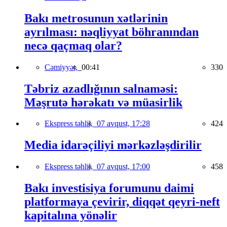
Bakı metrosunun xətlərinin
ayrılması: nəqliyyat böhranından
necə qaçmaq olar?
Cəmiyyət,
00:41
330
Təbriz azadlığının salnaməsi:
Məşrutə hərəkatı və müasirlik
Ekspress təhlil,
07 avqust, 17:28
424
Media idarəçiliyi mərkəzləşdirilir
Ekspress təhlil,
07 avqust, 17:00
458
Bakı investisiya forumunu daimi
platformaya çevirir, diqqət qeyri-neft
kapitalına yönəlir