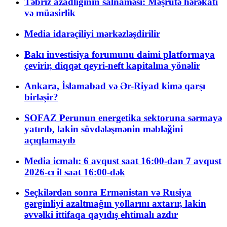
Təbriz azadlığının salnaməsi: Məşrutə hərəkatı
və müasirlik
Media idarəçiliyi mərkəzləşdirilir
Bakı investisiya forumunu daimi platformaya
çevirir, diqqət qeyri-neft kapitalına yönəlir
Ankara, İslamabad və Ər-Riyad kimə qarşı
birləşir?
SOFAZ Perunun energetika sektoruna sərmayə
yatırıb, lakin sövdələşmənin məbləğini
açıqlamayıb
Media icmalı: 6 avqust saat 16:00-dan 7 avqust
2026-cı il saat 16:00-dək
Seçkilərdən sonra Ermənistan və Rusiya
gərginliyi azaltmağın yollarını axtarır, lakin
əvvəlki ittifaqa qayıdış ehtimalı azdır