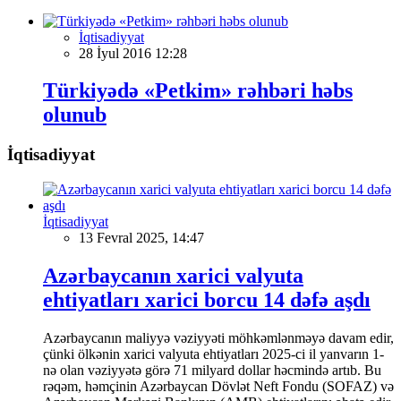
İqtisadiyyat
28 İyul 2016 12:28
Türkiyədə «Petkim» rəhbəri həbs
olunub
İqtisadiyyat
İqtisadiyyat
13 Fevral 2025, 14:47
Azərbaycanın xarici valyuta
ehtiyatları xarici borcu 14 dəfə aşdı
Azərbaycanın maliyyə vəziyyəti möhkəmlənməyə davam edir,
çünki ölkənin xarici valyuta ehtiyatları 2025-ci il yanvarın 1-
nə olan vəziyyətə görə 71 milyard dollar həcmində artıb. Bu
rəqəm, həmçinin Azərbaycan Dövlət Neft Fondu (SOFAZ) və