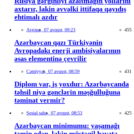
Rusiya gərginliyi azaltmağın yollarını
axtarır, lakin əvvəlki ittifaqa qayıdış
ehtimalı azdır
Avropa,
07 avqust, 09:23
455
Azərbaycan qazı Türkiyənin
Avropadakı enerji ambisiyalarının
əsas elementinə çevrilir
Cəmiyyət,
07 avqust, 08:59
431
Diplom var, iş yoxdur: Azərbaycanda
təhsil niyə gənclərin məşğulluğuna
təminat vermir?
Sosial sahə,
07 avqust, 08:53
425
Azərbaycan minimumu: yaşamağı
təmin edən, lakin müstəqil həyata