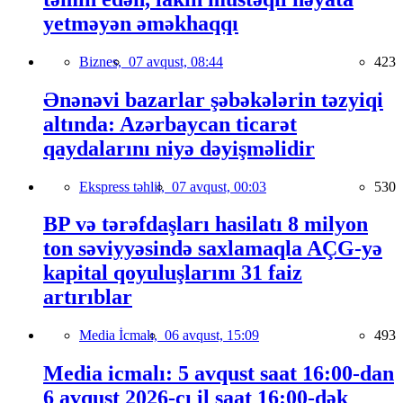
yetməyən əməkhaqqı
Biznes,
07 avqust, 08:44
423
Ənənəvi bazarlar şəbəkələrin təzyiqi
altında: Azərbaycan ticarət
qaydalarını niyə dəyişməlidir
Ekspress təhlil,
07 avqust, 00:03
530
BP və tərəfdaşları hasilatı 8 milyon
ton səviyyəsində saxlamaqla AÇG-yə
kapital qoyuluşlarını 31 faiz
artırıblar
Media İcmalı,
06 avqust, 15:09
493
Media icmalı: 5 avqust saat 16:00-dan
6 avqust 2026-cı il saat 16:00-dək