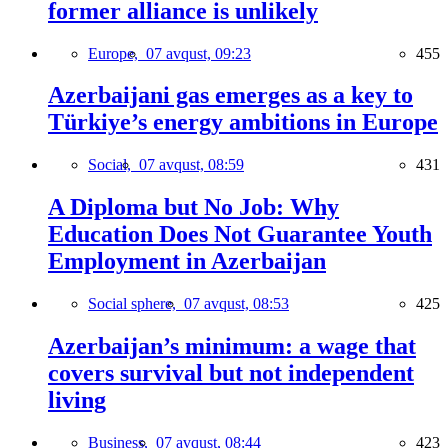
former alliance is unlikely
Europe,
07 avqust, 09:23
455
Azerbaijani gas emerges as a key to
Türkiye’s energy ambitions in Europe
Social,
07 avqust, 08:59
431
A Diploma but No Job: Why
Education Does Not Guarantee Youth
Employment in Azerbaijan
Social sphere,
07 avqust, 08:53
425
Azerbaijan’s minimum: a wage that
covers survival but not independent
living
Business,
07 avqust, 08:44
423