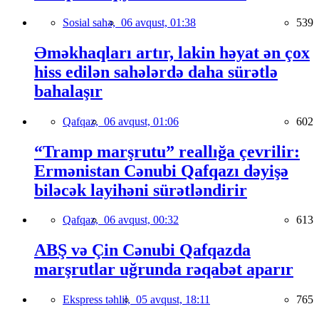
Sosial sahə,
06 avqust, 01:38
539
Əməkhaqları artır, lakin həyat ən çox
hiss edilən sahələrdə daha sürətlə
bahalaşır
Qafqaz,
06 avqust, 01:06
602
“Tramp marşrutu” reallığa çevrilir:
Ermənistan Cənubi Qafqazı dəyişə
biləcək layihəni sürətləndirir
Qafqaz,
06 avqust, 00:32
613
ABŞ və Çin Cənubi Qafqazda
marşrutlar uğrunda rəqabət aparır
Ekspress təhlil,
05 avqust, 18:11
765