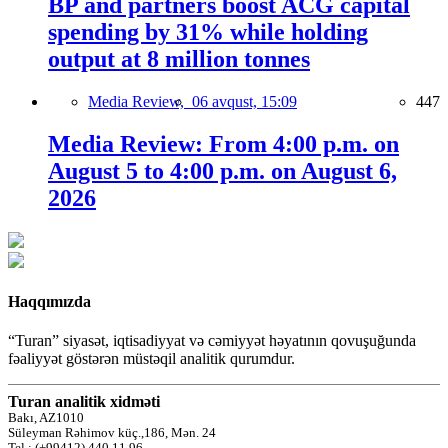
BP and partners boost ACG capital
spending by 31% while holding
output at 8 million tonnes
Media Review,
06 avqust, 15:09
447
Media Review: From 4:00 p.m. on
August 5 to 4:00 p.m. on August 6,
2026
Haqqımızda
“Turan” siyasət, iqtisadiyyat və cəmiyyət həyatının qovuşuğunda
fəaliyyət göstərən müstəqil analitik qurumdur.
Turan analitik xidməti
Bakı, AZ1010
Süleyman Rəhimov küç.,186, Mən. 24