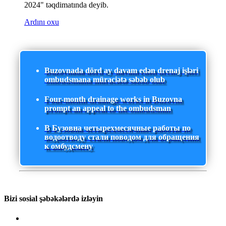
2024" təqdimatında deyib.
Ardını oxu
Buzovnada dörd ay davam edən drenaj işləri
ombudsmana müraciətə səbəb olub
Four-month drainage works in Buzovna
prompt an appeal to the ombudsman
В Бузовна четырехмесячные работы по
водоотводу стали поводом для обращения
к омбудсмену
Bizi sosial şəbəkələrdə izləyin