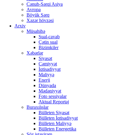
Cənub-Şərqi Asiya
Avropa
Böyük Şərq
Xəzər hövzəsi
Arxiv
Müsahibə
Sual-cavab
Çətin sual
Bizimkiler
Xəbərlər
Siyasət
Cəmiyyət
İqtisadiyyat
Maliyyə
Enerji
Dünyada
Mədəniyyət
Foto sessiyalar
Aktual Reportaj
Buraxılışlar
Bülleten Siyasət
Bülleten İqtisadiyyat
Bülleten Maliyyə
Bülleten Energetika
Söz istəyirəm