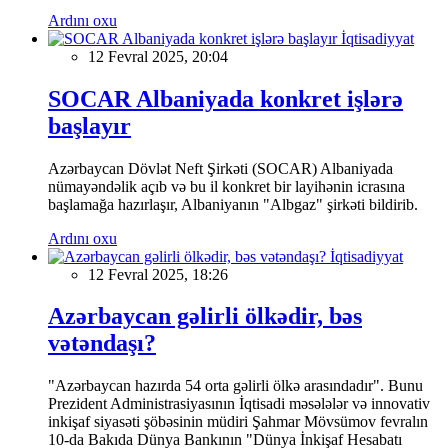
Ardını oxu
İqtisadiyyat
12 Fevral 2025, 20:04
SOCAR Albaniyada konkret işlərə
başlayır
Azərbaycan Dövlət Neft Şirkəti (SOCAR) Albaniyada
nümayəndəlik açıb və bu il konkret bir layihənin icrasına
başlamağa hazırlaşır, Albaniyanın "Albgaz" şirkəti bildirib.
Ardını oxu
İqtisadiyyat
12 Fevral 2025, 18:26
Azərbaycan gəlirli ölkədir, bəs
vətəndaşı?
"Azərbaycan hazırda 54 orta gəlirli ölkə arasındadır". Bunu
Prezident Administrasiyasının İqtisadi məsələlər və innovativ
inkişaf siyasəti şöbəsinin müdiri Şahmar Mövsümov fevralın
10-da Bakıda Dünya Bankının "Dünya İnkişaf Hesabatı