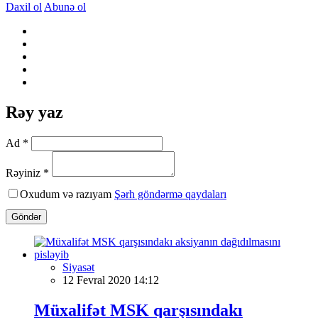
Daxil ol
Abunə ol
Rəy yaz
Ad *
Rəyiniz *
Oxudum və razıyam
Şərh göndərmə qaydaları
Göndər
Siyasət
12 Fevral 2020 14:12
Müxalifət MSK qarşısındakı