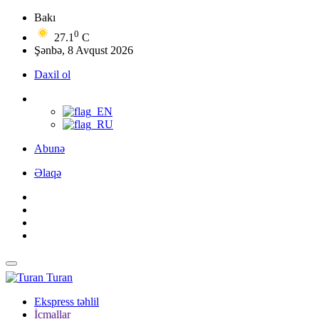
Bakı
0
27.1
C
Şənbə, 8 Avqust 2026
Daxil ol
Abunə
Əlaqə
Turan
Ekspress təhlil
İcmallar