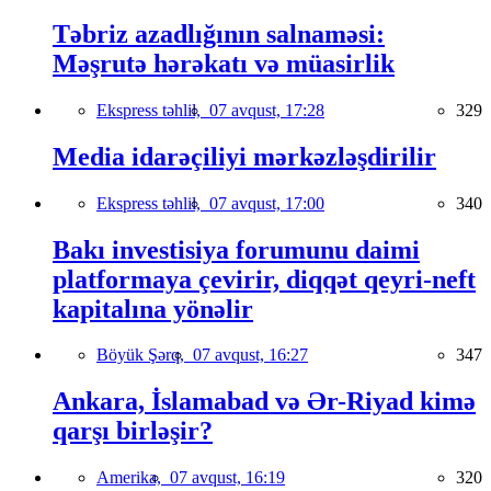
Təbriz azadlığının salnaməsi:
Məşrutə hərəkatı və müasirlik
Ekspress təhlil,
07 avqust, 17:28
329
Media idarəçiliyi mərkəzləşdirilir
Ekspress təhlil,
07 avqust, 17:00
340
Bakı investisiya forumunu daimi
platformaya çevirir, diqqət qeyri-neft
kapitalına yönəlir
Böyük Şərq,
07 avqust, 16:27
347
Ankara, İslamabad və Ər-Riyad kimə
qarşı birləşir?
Amerika,
07 avqust, 16:19
320