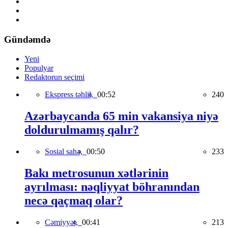
Gündəmdə
Yeni
Populyar
Redaktorun seçimi
Ekspress təhlil,
00:52
240
Azərbaycanda 65 min vakansiya niyə
doldurulmamış qalır?
Sosial sahə,
00:50
233
Bakı metrosunun xətlərinin
ayrılması: nəqliyyat böhranından
necə qaçmaq olar?
Cəmiyyət,
00:41
213