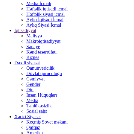
Media İcmalı
Həftəlik iqtisadi icmal
Həftəlik siyasi icmal
Aylıq İqtisadi İcmal
Aylıq Siyasi İcmal
İqtisadiyyat
Maliyyə
Makroiqtisadiyyat
Sənaye
Kənd təsərrüfatı
Biznes
Daxili siyasət
Qanunvericilik
Dövlət quruculuğu
Cəmiyyət
Gender
Din
İnsan Hüquqları
Media
Təhlükəsizlik
Sosial sahə
Xarici Siyasət
Keçmiş Sovet məkanı
Qafqaz
Amerika