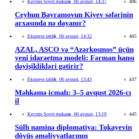
Keçmiş Sovet məkanı,
06 avqust, 14:37
496
Ceyhun Bayramovun Kiyev səfərinin
arxasında nə dayanır?
Ekspress təhlil,
06 avqust, 14:32
465
AZAL, ASCO və “Azərkosmos” üçün
yeni idarəetmə modeli: Fərman hansı
dəyişiklikləri gətirir?
Ekspress təhlil,
06 avqust, 13:43
437
Məhkəmə icmalı: 3–5 avqust 2026-cı
il
Keçmiş Sovet məkanı,
06 avqust, 13:19
445
Sülh naminə diplomatiya: Tokayevin
döyüş əməliyyatlarının