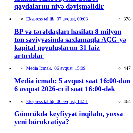
qaydalarını niyə dəyişməlidir
Ekspress təhlil,
07 avqust, 00:03
378
BP və tərəfdaşları hasilatı 8 milyon
ton səviyyəsində saxlamaqla AÇG-yə
kapital qoyuluşlarını 31 faiz
artırıblar
Media İcmalı,
06 avqust, 15:09
447
Media icmalı: 5 avqust saat 16:00-dan
6 avqust 2026-cı il saat 16:00-dək
Ekspress təhlil,
06 avqust, 14:51
464
Gömrükdə keyfiyyət inqilabı, yoxsa
yeni bürokratiya?