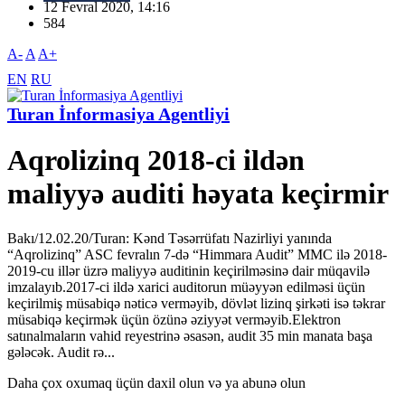
12 Fevral 2020, 14:16
584
A-
A
A+
EN
RU
Turan İnformasiya Agentliyi
Aqrolizinq 2018-ci ildən
maliyyə auditi həyata keçirmir
Bakı/12.02.20/Turan: Kənd Təsərrüfatı Nazirliyi yanında
“Aqrolizinq” ASC fevralın 7-də “Himmara Audit” MMC ilə 2018-
2019-cu illər üzrə maliyyə auditinin keçirilməsinə dair müqavilə
imzalayıb.2017-ci ildə xarici auditorun müəyyən edilməsi üçün
keçirilmiş müsabiqə nəticə verməyib, dövlət lizinq şirkəti isə təkrar
müsabiqə keçirmək üçün özünə əziyyət verməyib.Elektron
satınalmaların vahid reyestrinə əsasən, audit 35 min manata başa
gələcək. Audit rə...
Daha çox oxumaq üçün daxil olun və ya abunə olun