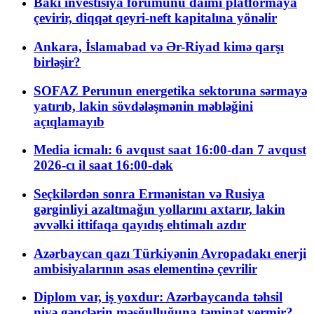
Bakı investisiya forumunu daimi platformaya
çevirir, diqqət qeyri-neft kapitalına yönəlir
Ankara, İslamabad və Ər-Riyad kimə qarşı
birləşir?
SOFAZ Perunun energetika sektoruna sərmayə
yatırıb, lakin sövdələşmənin məbləğini
açıqlamayıb
Media icmalı: 6 avqust saat 16:00-dan 7 avqust
2026-cı il saat 16:00-dək
Seçkilərdən sonra Ermənistan və Rusiya
gərginliyi azaltmağın yollarını axtarır, lakin
əvvəlki ittifaqa qayıdış ehtimalı azdır
Azərbaycan qazı Türkiyənin Avropadakı enerji
ambisiyalarının əsas elementinə çevrilir
Diplom var, iş yoxdur: Azərbaycanda təhsil
niyə gənclərin məşğulluğuna təminat vermir?