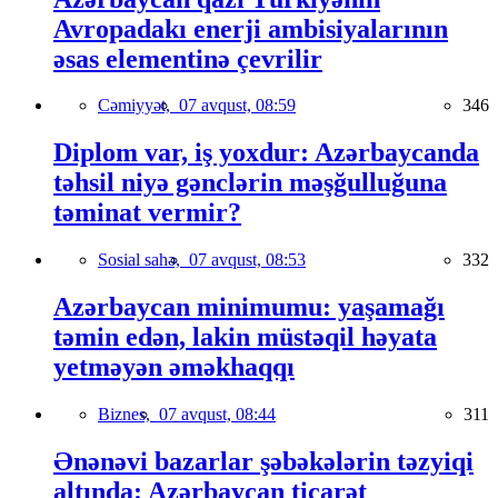
Avropadakı enerji ambisiyalarının
əsas elementinə çevrilir
Cəmiyyət,
07 avqust, 08:59
346
Diplom var, iş yoxdur: Azərbaycanda
təhsil niyə gənclərin məşğulluğuna
təminat vermir?
Sosial sahə,
07 avqust, 08:53
332
Azərbaycan minimumu: yaşamağı
təmin edən, lakin müstəqil həyata
yetməyən əməkhaqqı
Biznes,
07 avqust, 08:44
311
Ənənəvi bazarlar şəbəkələrin təzyiqi
altında: Azərbaycan ticarət