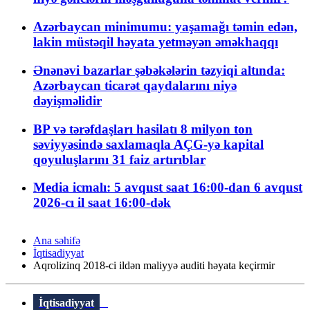
Azərbaycan minimumu: yaşamağı təmin edən,
lakin müstəqil həyata yetməyən əməkhaqqı
Ənənəvi bazarlar şəbəkələrin təzyiqi altında:
Azərbaycan ticarət qaydalarını niyə
dəyişməlidir
BP və tərəfdaşları hasilatı 8 milyon ton
səviyyəsində saxlamaqla AÇG-yə kapital
qoyuluşlarını 31 faiz artırıblar
Media icmalı: 5 avqust saat 16:00-dan 6 avqust
2026-cı il saat 16:00-dək
Ana səhifə
İqtisadiyyat
Aqrolizinq 2018-ci ildən maliyyə auditi həyata keçirmir
İqtisadiyyat