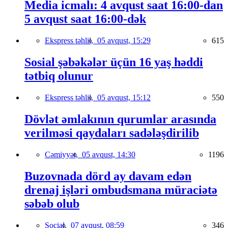
Media icmalı: 4 avqust saat 16:00-dan
5 avqust saat 16:00-dək
Ekspress təhlil,
05 avqust, 15:29
615
Sosial şəbəkələr üçün 16 yaş həddi
tətbiq olunur
Ekspress təhlil,
05 avqust, 15:12
550
Dövlət əmlakının qurumlar arasında
verilməsi qaydaları sadələşdirilib
Cəmiyyət,
05 avqust, 14:30
1196
Buzovnada dörd ay davam edən
drenaj işləri ombudsmana müraciətə
səbəb olub
Social,
07 avqust, 08:59
346