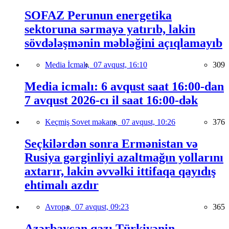
SOFAZ Perunun energetika
sektoruna sərmayə yatırıb, lakin
sövdələşmənin məbləğini açıqlamayıb
Media İcmalı,
07 avqust, 16:10
309
Media icmalı: 6 avqust saat 16:00-dan
7 avqust 2026-cı il saat 16:00-dək
Keçmiş Sovet məkanı,
07 avqust, 10:26
376
Seçkilərdən sonra Ermənistan və
Rusiya gərginliyi azaltmağın yollarını
axtarır, lakin əvvəlki ittifaqa qayıdış
ehtimalı azdır
Avropa,
07 avqust, 09:23
365
Azərbaycan qazı Türkiyənin