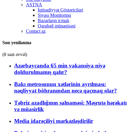
ASTNA
İqtisadiyyat Göstəriciləri
Siyası Monitorinq
Bazarların icmalı
Qarabağ münaqişəsi
Contact az
Son yenilənmə
(8 saat əvvəl)
Azərbaycanda 65 min vakansiya niyə
doldurulmamış qalır?
Bakı metrosunun xətlərinin ayrılması:
nəqliyyat böhranından necə qaçmaq olar?
Təbriz azadlığının salnaməsi: Məşrutə hərəkatı
və müasirlik
Media idarəçiliyi mərkəzləşdirilir