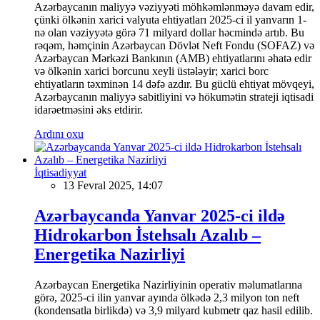
Azərbaycanın maliyyə vəziyyəti möhkəmlənməyə davam edir,
çünki ölkənin xarici valyuta ehtiyatları 2025-ci il yanvarın 1-
nə olan vəziyyətə görə 71 milyard dollar həcmində artıb. Bu
rəqəm, həmçinin Azərbaycan Dövlət Neft Fondu (SOFAZ) və
Azərbaycan Mərkəzi Bankının (AMB) ehtiyatlarını əhatə edir
və ölkənin xarici borcunu xeyli üstələyir; xarici borc
ehtiyatların təxminən 14 dəfə azdır. Bu güclü ehtiyat mövqeyi,
Azərbaycanın maliyyə sabitliyini və hökumətin strateji iqtisadi
idarəetməsini əks etdirir.
Ardını oxu
İqtisadiyyat
13 Fevral 2025, 14:07
Azərbaycanda Yanvar 2025-ci ildə
Hidrokarbon İstehsalı Azalıb –
Energetika Nazirliyi
Azərbaycan Energetika Nazirliyinin operativ məlumatlarına
görə, 2025-ci ilin yanvar ayında ölkədə 2,3 milyon ton neft
(kondensatla birlikdə) və 3,9 milyard kubmetr qaz hasil edilib.