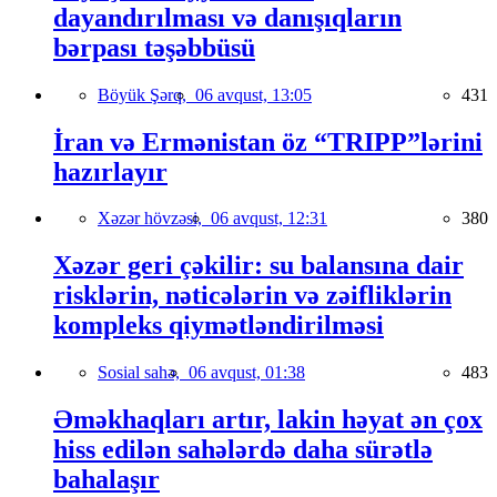
dayandırılması və danışıqların
bərpası təşəbbüsü
Böyük Şərq,
06 avqust, 13:05
431
İran və Ermənistan öz “TRIPP”lərini
hazırlayır
Xəzər hövzəsi,
06 avqust, 12:31
380
Xəzər geri çəkilir: su balansına dair
risklərin, nəticələrin və zəifliklərin
kompleks qiymətləndirilməsi
Sosial sahə,
06 avqust, 01:38
483
Əməkhaqları artır, lakin həyat ən çox
hiss edilən sahələrdə daha sürətlə
bahalaşır