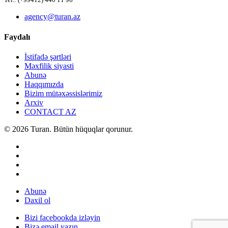
Tel.: (+99412) 440 11 96
agency@turan.az
Faydalı
İstifadə şərtləri
Məxfilik siyasti
Abunə
Haqqımızda
Bizim mütəxəssislərimiz
Arxiv
CONTACT AZ
© 2026 Turan. Bütün hüquqlar qorunur.
Abunə
Daxil ol
Bizi facebookda izləyin
Bizə email yazın