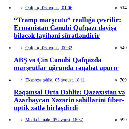
Qafqaz,
06 avqust, 01:06
514
“Tramp marşrutu” reallığa çevrilir:
Ermənistan Cənubi Qafqazı dəyişə
biləcək layihəni sürətləndirir
Qafqaz,
06 avqust, 00:32
549
ABŞ və Çin Cənubi Qafqazda
marşrutlar uğrunda rəqabət aparır
Ekspress təhlil,
05 avqust, 18:11
709
Rəqəmsal Orta Dəhliz: Qazaxıstan və
Azərbaycan Xəzərin sahillərini fiber-
optik xətlə birləşdirdi
Media İcmalı,
05 avqust, 16:37
599