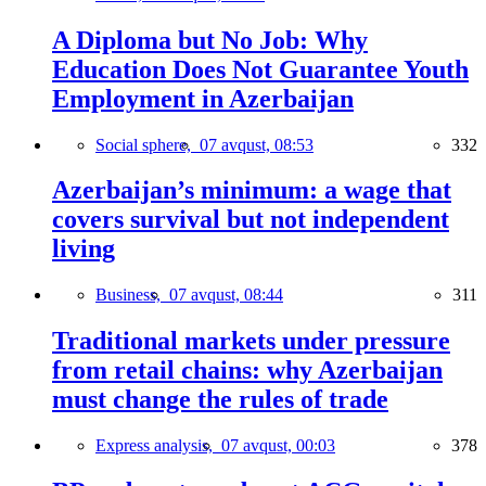
A Diploma but No Job: Why
Education Does Not Guarantee Youth
Employment in Azerbaijan
Social sphere,
07 avqust, 08:53
332
Azerbaijan’s minimum: a wage that
covers survival but not independent
living
Business,
07 avqust, 08:44
311
Traditional markets under pressure
from retail chains: why Azerbaijan
must change the rules of trade
Express analysis,
07 avqust, 00:03
378