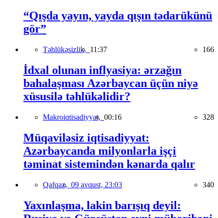
“Qışda yayın, yayda qışın tədarükünü
gör”
Təhlükəsizlik,
11:37
166
İdxal olunan inflyasiya: ərzağın
bahalaşması Azərbaycan üçün niyə
xüsusilə təhlükəlidir?
Makroiqtisadiyyat,
00:16
328
Müqaviləsiz iqtisadiyyat:
Azərbaycanda milyonlarla işçi
təminat sistemindən kənarda qalır
Qafqaz,
09 avqust, 23:03
340
Yaxınlaşma, lakin barışıq deyil: