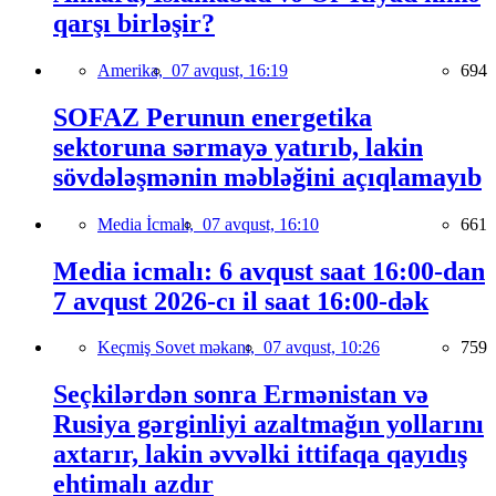
qarşı birləşir?
Amerika,
07 avqust, 16:19
694
SOFAZ Perunun energetika
sektoruna sərmayə yatırıb, lakin
sövdələşmənin məbləğini açıqlamayıb
Media İcmalı,
07 avqust, 16:10
661
Media icmalı: 6 avqust saat 16:00-dan
7 avqust 2026-cı il saat 16:00-dək
Keçmiş Sovet məkanı,
07 avqust, 10:26
759
Seçkilərdən sonra Ermənistan və
Rusiya gərginliyi azaltmağın yollarını
axtarır, lakin əvvəlki ittifaqa qayıdış
ehtimalı azdır