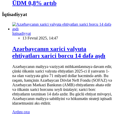
ÜDM 0,8% artıb
İqtisadiyyat
İqtisadiyyat
13 Fevral 2025, 14:47
Azərbaycanın xarici valyuta
ehtiyatları xarici borcu 14 dəfə aşdı
Azərbaycanın maliyyə vəziyyəti möhkəmlənməyə davam edir,
çünki ölkənin xarici valyuta ehtiyatları 2025-ci il yanvarın 1-
nə olan vəziyyətə görə 71 milyard dollar həcmində artıb. Bu
rəqəm, həmçinin Azərbaycan Dövlət Neft Fondu (SOFAZ) və
Azərbaycan Mərkəzi Bankının (AMB) ehtiyatlarını əhatə edir
və ölkənin xarici borcunu xeyli üstələyir; xarici borc
ehtiyatların təxminən 14 dəfə azdır. Bu güclü ehtiyat mövqeyi,
Azərbaycanın maliyyə sabitliyini və hökumətin strateji iqtisadi
idarəetməsini əks etdirir.
Ardını oxu