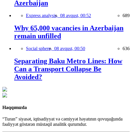
Azerbaijan
Express analysis,
08 avqust, 00:52
689
Why 65,000 vacancies in Azerbaijan
remain unfilled
Social sphere,
08 avqust, 00:50
636
Separating Baku Metro Lines: How
Can a Transport Collapse Be
Avoided?
Haqqımızda
“Turan” siyasət, iqtisadiyyat və cəmiyyət həyatının qovuşuğunda
fəaliyyət göstərən müstəqil analitik qurumdur.