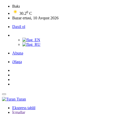
Bakı
0
30.2
C
Bazar ertəsi, 10 Avqust 2026
Daxil ol
Abunə
Əlaqə
Turan
Ekspress təhlil
İcmallar