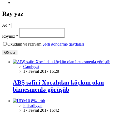
Rəy yaz
Ad *
Rəyiniz *
Oxudum və razıyam
Şərh göndərmə qaydaları
Göndər
Cəmiyyət
17 Fevral 2017 16:28
ABŞ səfiri Xocalıdan köçkün olan
biznesmenlə görüşüb
İqtisadiyyat
17 Fevral 2017 16:42