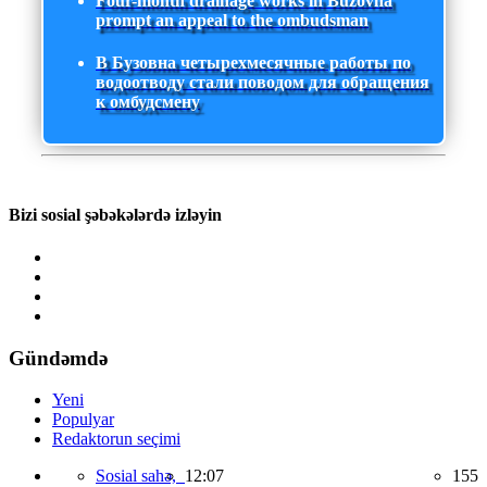
Four-month drainage works in Buzovna
prompt an appeal to the ombudsman
В Бузовна четырехмесячные работы по
водоотводу стали поводом для обращения
к омбудсмену
Bizi sosial şəbəkələrdə izləyin
Gündəmdə
Yeni
Populyar
Redaktorun seçimi
Sosial sahə,
12:07
155