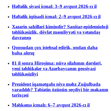
Həftəlik siyasi icmal: 3–9 avqust 2026-cı il
Həftəlik iqtisadi icmal: 2–9 avqust 2026-cı il
Xəzərin sahilləri kimindir? Sanitar-epidemioloji
təhlükəsizlik, dövlət məsuliyyəti və vətəndaş
davranışı
Qonşudan çox istehsal edirik, ondan daha
baha alırıq
81 il sonra Hiroşima: nüvə silahının dərsləri,
yeni təhlükələr və Azərbaycanın geosiyasi
təhlükəsizliyi
Prezident iqamətgahı niyə məhz Zuğulbada
yaradılıb? Təbiətin özünün seçdiyi bir məkanın
tarixçəsi
Məhkəmə icmalı: 6–7 avqust 2026-cı il