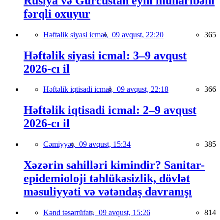
Rusiya və Gürcüstan eyni müharibəni
fərqli oxuyur
Həftəlik siyasi icmal,
09 avqust, 22:20
365
Həftəlik siyasi icmal: 3–9 avqust
2026-cı il
Həftəlik iqtisadi icmal,
09 avqust, 22:18
366
Həftəlik iqtisadi icmal: 2–9 avqust
2026-cı il
Cəmiyyət,
09 avqust, 15:34
385
Xəzərin sahilləri kimindir? Sanitar-
epidemioloji təhlükəsizlik, dövlət
məsuliyyəti və vətəndaş davranışı
Kənd təsərrüfatı,
09 avqust, 15:26
814