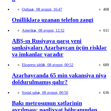
Qafqaz,
08 avqust, 16:47
408
Onilliklərə uzanan telefon zəngi
Amerika,
08 avqust, 12:32
611
ABŞ-ın Rusiyaya qarşı yeni
sanksiyaları Azərbaycan üçün risklər
və imkanlar yaradır
Ekspress təhlil,
08 avqust, 00:52
689
Azərbaycanda 65 min vakansiya niyə
doldurulmamış qalır?
Sosial sahə,
08 avqust, 00:50
636
Bakı metrosunun xətlərinin
ayrılması: nəqliyyat böhranından