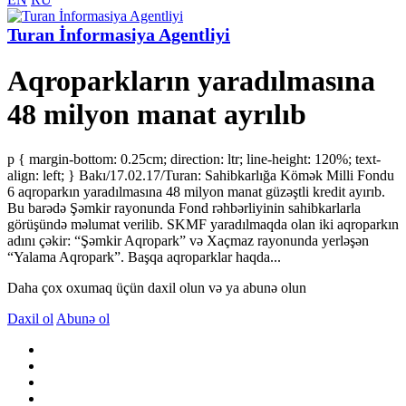
Turan İnformasiya Agentliyi
Aqroparkların yaradılmasına
48 milyon manat ayrılıb
p { margin-bottom: 0.25cm; direction: ltr; line-height: 120%; text-
align: left; } Bakı/17.02.17/Turan: Sahibkarlığa Kömək Milli Fondu
6 aqroparkın yaradılmasına 48 milyon manat güzəştli kredit ayırıb.
Bu barədə Şəmkir rayonunda Fond rəhbərliyinin sahibkarlarla
görüşündə məlumat verilib. SKMF yaradılmaqda olan iki aqroparkın
adını çəkir: “Şəmkir Aqropark” və Xaçmaz rayonunda yerləşən
“Yalama Aqropark”. Başqa aqroparklar haqda...
Daha çox oxumaq üçün daxil olun və ya abunə olun
Daxil ol
Abunə ol