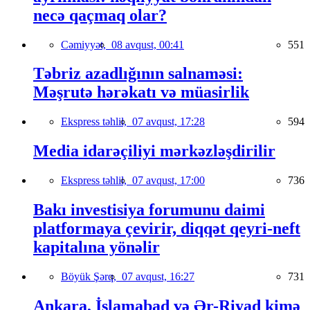
necə qaçmaq olar?
Cəmiyyət,
08 avqust, 00:41
551
Təbriz azadlığının salnaməsi:
Məşrutə hərəkatı və müasirlik
Ekspress təhlil,
07 avqust, 17:28
594
Media idarəçiliyi mərkəzləşdirilir
Ekspress təhlil,
07 avqust, 17:00
736
Bakı investisiya forumunu daimi
platformaya çevirir, diqqət qeyri-neft
kapitalına yönəlir
Böyük Şərq,
07 avqust, 16:27
731
Ankara, İslamabad və Ər-Riyad kimə