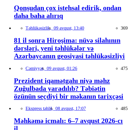
Qonşudan çox istehsal edirik, ondan
daha baha alırıq
Təhlükəsizlik,
09 avqust, 13:40
369
81 il sonra Hiroşima: nüvə silahının
dərsləri, yeni təhlükələr və
Azərbaycanın geosiyasi təhlükəsizliyi
Cəmiyyət,
09 avqust, 01:26
475
Prezident iqamətgahı niyə məhz
Zuğulbada yaradılıb? Təbiətin
özünün seçdiyi bir məkanın tarixçəsi
Ekspress təhlil,
08 avqust, 17:07
485
Məhkəmə icmalı: 6–7 avqust 2026-cı
il