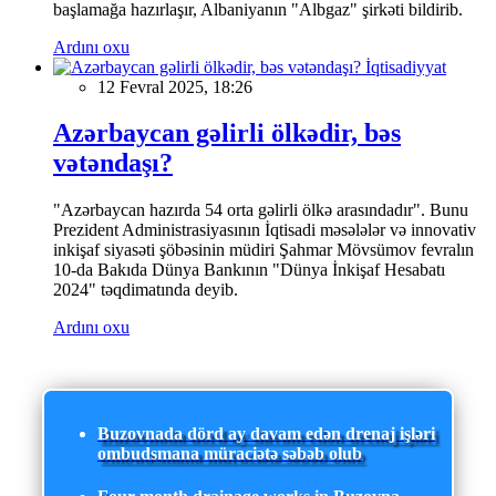
başlamağa hazırlaşır, Albaniyanın "Albgaz" şirkəti bildirib.
Ardını oxu
İqtisadiyyat
12 Fevral 2025, 18:26
Azərbaycan gəlirli ölkədir, bəs
vətəndaşı?
"Azərbaycan hazırda 54 orta gəlirli ölkə arasındadır". Bunu
Prezident Administrasiyasının İqtisadi məsələlər və innovativ
inkişaf siyasəti şöbəsinin müdiri Şahmar Mövsümov fevralın
10-da Bakıda Dünya Bankının "Dünya İnkişaf Hesabatı
2024" təqdimatında deyib.
Ardını oxu
Buzovnada dörd ay davam edən drenaj işləri
ombudsmana müraciətə səbəb olub