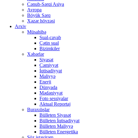
Cənub-Şərqi Asiya
Avropa
Böyük Şərq
Xəzər hövzəsi
Arxiv
Müsahibə
Sual-cavab
Çətin sual
Bizimkiler
Xəbərlər
Siyasət
Cəmiyyət
İqtisadiyyat
Maliyyə
Enerji
Dünyada
Mədəniyyət
Foto sessiyalar
Aktual Reportaj
Buraxılışlar
Bülleten Siyasət
Bülleten İqtisadiyyat
Bülleten Maliyyə
Bülleten Energetika
Söz istəyirəm