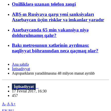
Onilliklərə uzanan telefon zəngi
ABŞ-ın Rusiyaya qarşı yeni sanksiyaları
Azərbaycan üçün risklər və imkanlar yaradır
Azərbaycanda 65 min vakansiya niyə
doldurulmamış qalır?
Bakı metrosunun xətlərinin ayrılması:
nəqliyyat böhranından necə qaçmaq olar?
Ana səhifə
İqtisadiyyat
Aqroparkların yaradılmasına 48 milyon manat ayrılıb
İqtisadiyyat
17 Fevral 2017, 16:30
457
A-
A
A+
EN
RU