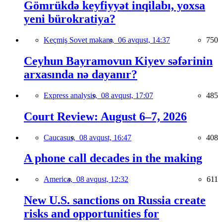
Gömrükdə keyfiyyət inqilabı, yoxsa
yeni bürokratiya?
Keçmiş Sovet məkanı,
06 avqust, 14:37
750
Ceyhun Bayramovun Kiyev səfərinin
arxasında nə dayanır?
Express analysis,
08 avqust, 17:07
485
Court Review: August 6–7, 2026
Caucasus,
08 avqust, 16:47
408
A phone call decades in the making
America,
08 avqust, 12:32
611
New U.S. sanctions on Russia create
risks and opportunities for