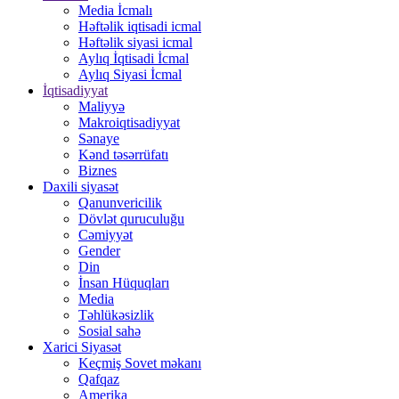
Media İcmalı
Həftəlik iqtisadi icmal
Həftəlik siyasi icmal
Aylıq İqtisadi İcmal
Aylıq Siyasi İcmal
İqtisadiyyat
Maliyyə
Makroiqtisadiyyat
Sənaye
Kənd təsərrüfatı
Biznes
Daxili siyasət
Qanunvericilik
Dövlət quruculuğu
Cəmiyyət
Gender
Din
İnsan Hüquqları
Media
Təhlükəsizlik
Sosial sahə
Xarici Siyasət
Keçmiş Sovet məkanı
Qafqaz
Amerika