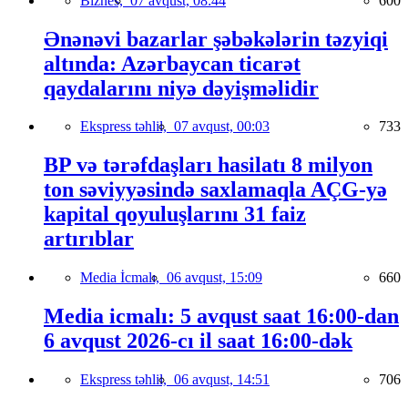
Biznes,
07 avqust, 08:44
600
Ənənəvi bazarlar şəbəkələrin təzyiqi
altında: Azərbaycan ticarət
qaydalarını niyə dəyişməlidir
Ekspress təhlil,
07 avqust, 00:03
733
BP və tərəfdaşları hasilatı 8 milyon
ton səviyyəsində saxlamaqla AÇG-yə
kapital qoyuluşlarını 31 faiz
artırıblar
Media İcmalı,
06 avqust, 15:09
660
Media icmalı: 5 avqust saat 16:00-dan
6 avqust 2026-cı il saat 16:00-dək
Ekspress təhlil,
06 avqust, 14:51
706