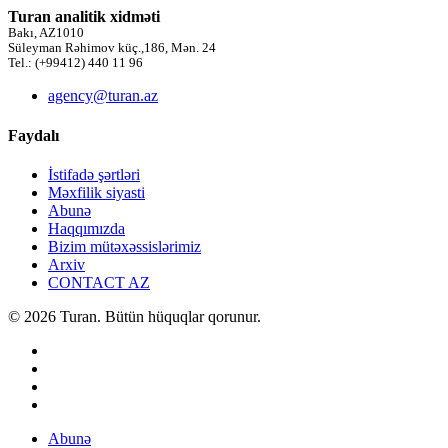
Turan analitik xidməti
Bakı, AZ1010
Süleyman Rəhimov küç.,186, Mən. 24
Tel.: (+99412) 440 11 96
agency@turan.az
Faydalı
İstifadə şərtləri
Məxfilik siyasti
Abunə
Haqqımızda
Bizim mütəxəssislərimiz
Arxiv
CONTACT AZ
© 2026 Turan. Bütün hüquqlar qorunur.
Abunə