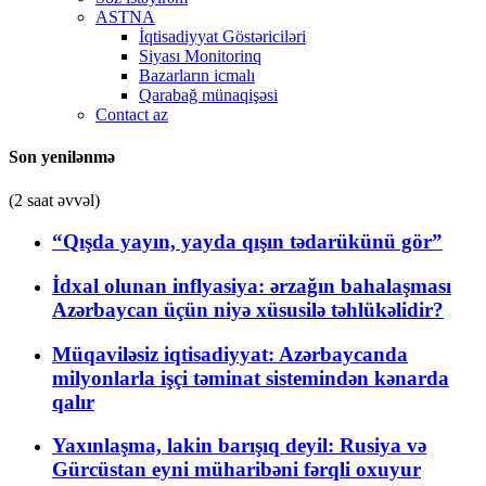
ASTNA
İqtisadiyyat Göstəriciləri
Siyası Monitorinq
Bazarların icmalı
Qarabağ münaqişəsi
Contact az
Son yenilənmə
(2 saat əvvəl)
“Qışda yayın, yayda qışın tədarükünü gör”
İdxal olunan inflyasiya: ərzağın bahalaşması
Azərbaycan üçün niyə xüsusilə təhlükəlidir?
Müqaviləsiz iqtisadiyyat: Azərbaycanda
milyonlarla işçi təminat sistemindən kənarda
qalır
Yaxınlaşma, lakin barışıq deyil: Rusiya və
Gürcüstan eyni müharibəni fərqli oxuyur