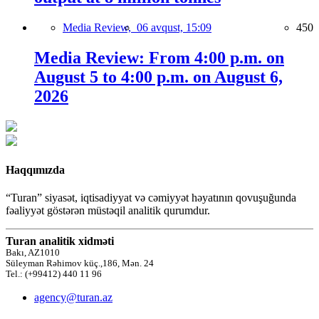
Media Review,
06 avqust, 15:09
450
Media Review: From 4:00 p.m. on
August 5 to 4:00 p.m. on August 6,
2026
Haqqımızda
“Turan” siyasət, iqtisadiyyat və cəmiyyət həyatının qovuşuğunda
fəaliyyət göstərən müstəqil analitik qurumdur.
Turan analitik xidməti
Bakı, AZ1010
Süleyman Rəhimov küç.,186, Mən. 24
Tel.: (+99412) 440 11 96
agency@turan.az