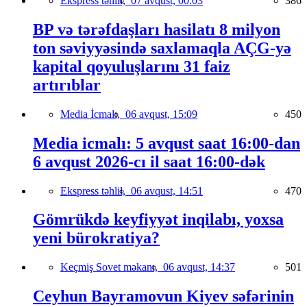
Ekspress təhlil,
07 avqust, 00:03
386
BP və tərəfdaşları hasilatı 8 milyon
ton səviyyəsində saxlamaqla AÇG-yə
kapital qoyuluşlarını 31 faiz
artırıblar
Media İcmalı,
06 avqust, 15:09
450
Media icmalı: 5 avqust saat 16:00-dan
6 avqust 2026-cı il saat 16:00-dək
Ekspress təhlil,
06 avqust, 14:51
470
Gömrükdə keyfiyyət inqilabı, yoxsa
yeni bürokratiya?
Keçmiş Sovet məkanı,
06 avqust, 14:37
501
Ceyhun Bayramovun Kiyev səfərinin