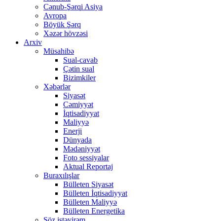
Cənub-Şərqi Asiya
Avropa
Böyük Şərq
Xəzər hövzəsi
Arxiv
Müsahibə
Sual-cavab
Çətin sual
Bizimkiler
Xəbərlər
Siyasət
Cəmiyyət
İqtisadiyyat
Maliyyə
Enerji
Dünyada
Mədəniyyət
Foto sessiyalar
Aktual Reportaj
Buraxılışlar
Bülleten Siyasət
Bülleten İqtisadiyyat
Bülleten Maliyyə
Bülleten Energetika
Söz istəyirəm