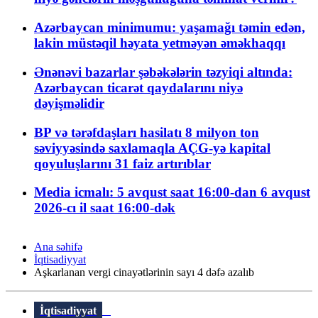
Azərbaycan minimumu: yaşamağı təmin edən,
lakin müstəqil həyata yetməyən əməkhaqqı
Ənənəvi bazarlar şəbəkələrin təzyiqi altında:
Azərbaycan ticarət qaydalarını niyə
dəyişməlidir
BP və tərəfdaşları hasilatı 8 milyon ton
səviyyəsində saxlamaqla AÇG-yə kapital
qoyuluşlarını 31 faiz artırıblar
Media icmalı: 5 avqust saat 16:00-dan 6 avqust
2026-cı il saat 16:00-dək
Ana səhifə
İqtisadiyyat
Aşkarlanan vergi cinayətlərinin sayı 4 dəfə azalıb
İqtisadiyyat