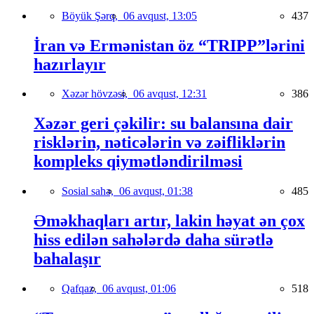
Böyük Şərq,
06 avqust, 13:05
437
İran və Ermənistan öz “TRIPP”lərini
hazırlayır
Xəzər hövzəsi,
06 avqust, 12:31
386
Xəzər geri çəkilir: su balansına dair
risklərin, nəticələrin və zəifliklərin
kompleks qiymətləndirilməsi
Sosial sahə,
06 avqust, 01:38
485
Əməkhaqları artır, lakin həyat ən çox
hiss edilən sahələrdə daha sürətlə
bahalaşır
Qafqaz,
06 avqust, 01:06
518