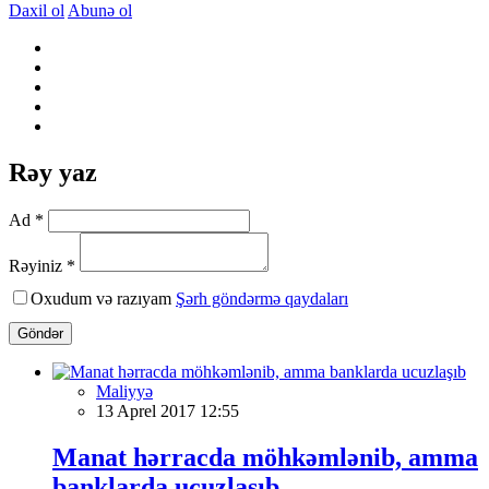
Daxil ol
Abunə ol
Rəy yaz
Ad *
Rəyiniz *
Oxudum və razıyam
Şərh göndərmə qaydaları
Göndər
Maliyyə
13 Aprel 2017 12:55
Manat hərracda möhkəmlənib, amma
banklarda ucuzlaşıb