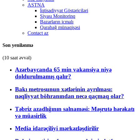
ASTNA
İqtisadiyyat Göstəriciləri
Siyası Monitorinq
Bazarların icmalı
Qarabağ münaqişəsi
Contact az
Son yenilənmə
(10 saat əvvəl)
Azərbaycanda 65 min vakansiya niyə
doldurulmamış qalır?
Bakı metrosunun xətlərinin ayrılması:
nəqliyyat böhranından necə qaçmaq olar?
Təbriz azadlığının salnaməsi: Məşrutə hərəkatı
və müasirlik
Media idarəçiliyi mərkəzləşdirilir