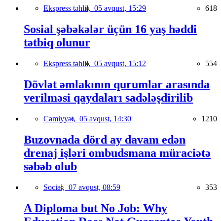
Ekspress təhlil,
05 avqust, 15:29
618
Sosial şəbəkələr üçün 16 yaş həddi
tətbiq olunur
Ekspress təhlil,
05 avqust, 15:12
554
Dövlət əmlakının qurumlar arasında
verilməsi qaydaları sadələşdirilib
Cəmiyyət,
05 avqust, 14:30
1210
Buzovnada dörd ay davam edən
drenaj işləri ombudsmana müraciətə
səbəb olub
Social,
07 avqust, 08:59
353
A Diploma but No Job: Why