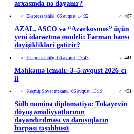
arxasında nə dayanır?
Ekspress təhlil,
06 avqust, 14:32
467
AZAL, ASCO və “Azərkosmos” üçün
yeni idarəetmə modeli: Fərman hansı
dəyişiklikləri gətirir?
Ekspress təhlil,
06 avqust, 13:43
441
Məhkəmə icmalı: 3–5 avqust 2026-cı
il
Keçmiş Sovet məkanı,
06 avqust, 13:19
451
Sülh naminə diplomatiya: Tokayevin
döyüş əməliyyatlarının
dayandırılması və danışıqların
bərpası təşəbbüsü