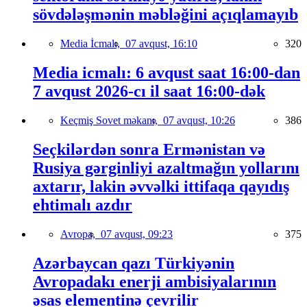
sövdələşmənin məbləğini açıqlamayıb
Media İcmalı,
07 avqust, 16:10
320
Media icmalı: 6 avqust saat 16:00-dan
7 avqust 2026-cı il saat 16:00-dək
Keçmiş Sovet məkanı,
07 avqust, 10:26
386
Seçkilərdən sonra Ermənistan və
Rusiya gərginliyi azaltmağın yollarını
axtarır, lakin əvvəlki ittifaqa qayıdış
ehtimalı azdır
Avropa,
07 avqust, 09:23
375
Azərbaycan qazı Türkiyənin
Avropadakı enerji ambisiyalarının
əsas elementinə çevrilir