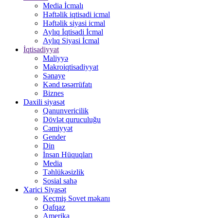
Media İcmalı
Həftəlik iqtisadi icmal
Həftəlik siyasi icmal
Aylıq İqtisadi İcmal
Aylıq Siyasi İcmal
İqtisadiyyat
Maliyyə
Makroiqtisadiyyat
Sənaye
Kənd təsərrüfatı
Biznes
Daxili siyasət
Qanunvericilik
Dövlət quruculuğu
Cəmiyyət
Gender
Din
İnsan Hüquqları
Media
Təhlükəsizlik
Sosial sahə
Xarici Siyasət
Keçmiş Sovet məkanı
Qafqaz
Amerika