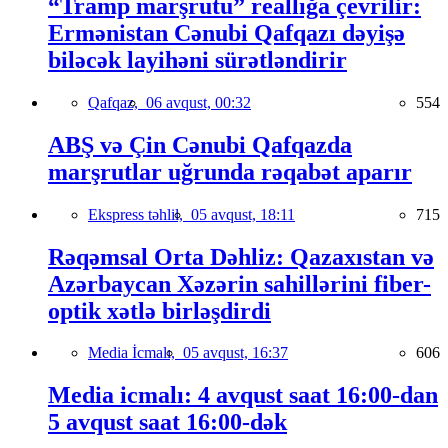
“Tramp marşrutu” reallığa çevrilir:
Ermənistan Cənubi Qafqazı dəyişə
biləcək layihəni sürətləndirir
Qafqaz,
06 avqust, 00:32
554
ABŞ və Çin Cənubi Qafqazda
marşrutlar uğrunda rəqabət aparır
Ekspress təhlil,
05 avqust, 18:11
715
Rəqəmsal Orta Dəhliz: Qazaxıstan və
Azərbaycan Xəzərin sahillərini fiber-
optik xətlə birləşdirdi
Media İcmalı,
05 avqust, 16:37
606
Media icmalı: 4 avqust saat 16:00-dan
5 avqust saat 16:00-dək