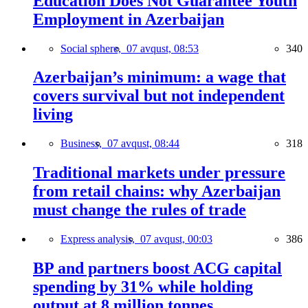
Education Does Not Guarantee Youth
Employment in Azerbaijan
Social sphere,
07 avqust, 08:53
340
Azerbaijan’s minimum: a wage that
covers survival but not independent
living
Business,
07 avqust, 08:44
318
Traditional markets under pressure
from retail chains: why Azerbaijan
must change the rules of trade
Express analysis,
07 avqust, 00:03
386
BP and partners boost ACG capital
spending by 31% while holding
output at 8 million tonnes