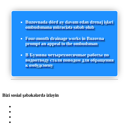
Buzovnada dörd ay davam edən drenaj işləri
ombudsmana müraciətə səbəb olub
Four-month drainage works in Buzovna
prompt an appeal to the ombudsman
В Бузовна четырехмесячные работы по
водоотводу стали поводом для обращения
к омбудсмену
Bizi sosial şəbəkələrdə izləyin