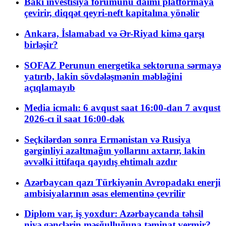
Bakı investisiya forumunu daimi platformaya
çevirir, diqqət qeyri-neft kapitalına yönəlir
Ankara, İslamabad və Ər-Riyad kimə qarşı
birləşir?
SOFAZ Perunun energetika sektoruna sərmayə
yatırıb, lakin sövdələşmənin məbləğini
açıqlamayıb
Media icmalı: 6 avqust saat 16:00-dan 7 avqust
2026-cı il saat 16:00-dək
Seçkilərdən sonra Ermənistan və Rusiya
gərginliyi azaltmağın yollarını axtarır, lakin
əvvəlki ittifaqa qayıdış ehtimalı azdır
Azərbaycan qazı Türkiyənin Avropadakı enerji
ambisiyalarının əsas elementinə çevrilir
Diplom var, iş yoxdur: Azərbaycanda təhsil
niyə gənclərin məşğulluğuna təminat vermir?