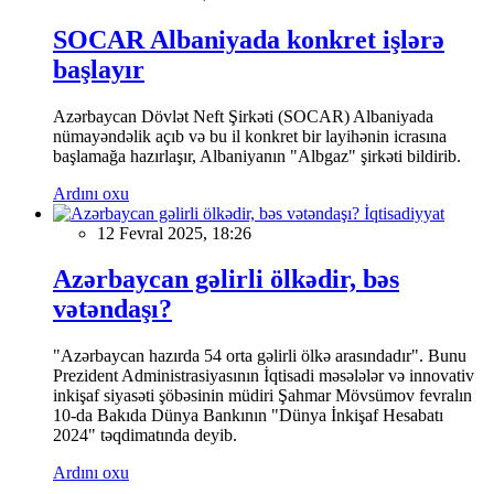
SOCAR Albaniyada konkret işlərə
başlayır
Azərbaycan Dövlət Neft Şirkəti (SOCAR) Albaniyada
nümayəndəlik açıb və bu il konkret bir layihənin icrasına
başlamağa hazırlaşır, Albaniyanın "Albgaz" şirkəti bildirib.
Ardını oxu
İqtisadiyyat
12 Fevral 2025, 18:26
Azərbaycan gəlirli ölkədir, bəs
vətəndaşı?
"Azərbaycan hazırda 54 orta gəlirli ölkə arasındadır". Bunu
Prezident Administrasiyasının İqtisadi məsələlər və innovativ
inkişaf siyasəti şöbəsinin müdiri Şahmar Mövsümov fevralın
10-da Bakıda Dünya Bankının "Dünya İnkişaf Hesabatı
2024" təqdimatında deyib.
Ardını oxu