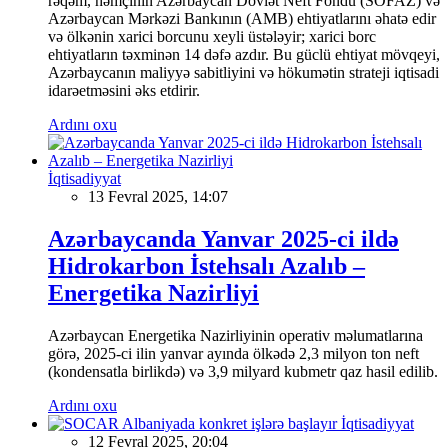
rəqəm, həmçinin Azərbaycan Dövlət Neft Fondu (SOFAZ) və
Azərbaycan Mərkəzi Bankının (AMB) ehtiyatlarını əhatə edir
və ölkənin xarici borcunu xeyli üstələyir; xarici borc
ehtiyatların təxminən 14 dəfə azdır. Bu güclü ehtiyat mövqeyi,
Azərbaycanın maliyyə sabitliyini və hökumətin strateji iqtisadi
idarəetməsini əks etdirir.
Ardını oxu
İqtisadiyyat
13 Fevral 2025, 14:07
Azərbaycanda Yanvar 2025-ci ildə
Hidrokarbon İstehsalı Azalıb –
Energetika Nazirliyi
Azərbaycan Energetika Nazirliyinin operativ məlumatlarına
görə, 2025-ci ilin yanvar ayında ölkədə 2,3 milyon ton neft
(kondensatla birlikdə) və 3,9 milyard kubmetr qaz hasil edilib.
Ardını oxu
İqtisadiyyat
12 Fevral 2025, 20:04