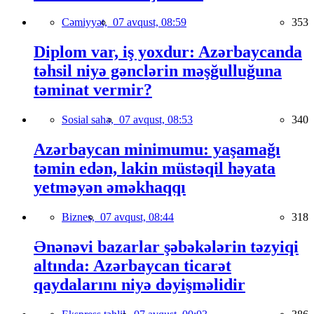
Cəmiyyət,
07 avqust, 08:59
353
Diplom var, iş yoxdur: Azərbaycanda
təhsil niyə gənclərin məşğulluğuna
təminat vermir?
Sosial sahə,
07 avqust, 08:53
340
Azərbaycan minimumu: yaşamağı
təmin edən, lakin müstəqil həyata
yetməyən əməkhaqqı
Biznes,
07 avqust, 08:44
318
Ənənəvi bazarlar şəbəkələrin təzyiqi
altında: Azərbaycan ticarət
qaydalarını niyə dəyişməlidir