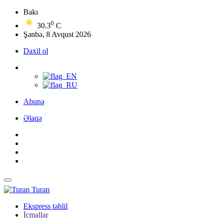
Bakı
0
30.3
C
Şənbə, 8 Avqust 2026
Daxil ol
Abunə
Əlaqə
Turan
Ekspress təhlil
İcmallar