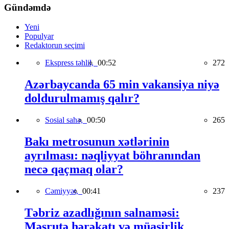
Gündəmdə
Yeni
Populyar
Redaktorun seçimi
Ekspress təhlil,
00:52
272
Azərbaycanda 65 min vakansiya niyə
doldurulmamış qalır?
Sosial sahə,
00:50
265
Bakı metrosunun xətlərinin
ayrılması: nəqliyyat böhranından
necə qaçmaq olar?
Cəmiyyət,
00:41
237
Təbriz azadlığının salnaməsi:
Məşrutə hərəkatı və müasirlik