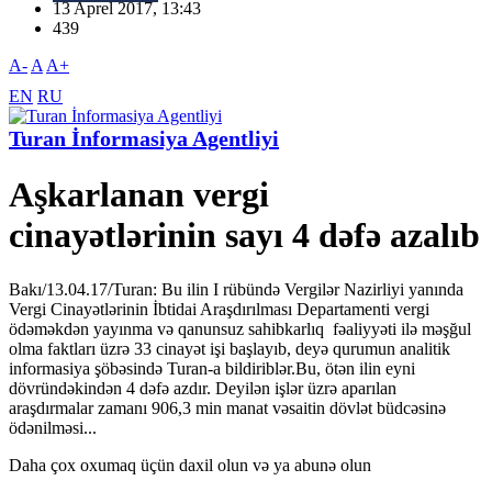
13 Aprel 2017, 13:43
439
A-
A
A+
EN
RU
Turan İnformasiya Agentliyi
Aşkarlanan vergi
cinayətlərinin sayı 4 dəfə azalıb
Bakı/13.04.17/Turan: Bu ilin I rübündə Vergilər Nazirliyi yanında
Vergi Cinayətlərinin İbtidai Araşdırılması Departamenti vergi
ödəməkdən yayınma və qanunsuz sahibkarlıq fəaliyyəti ilə məşğul
olma faktları üzrə 33 cinayət işi başlayıb, deyə qurumun analitik
informasiya şöbəsində Turan-a bildiriblər.Bu, ötən ilin eyni
dövründəkindən 4 dəfə azdır. Deyilən işlər üzrə aparılan
araşdırmalar zamanı 906,3 min manat vəsaitin dövlət büdcəsinə
ödənilməsi...
Daha çox oxumaq üçün daxil olun və ya abunə olun