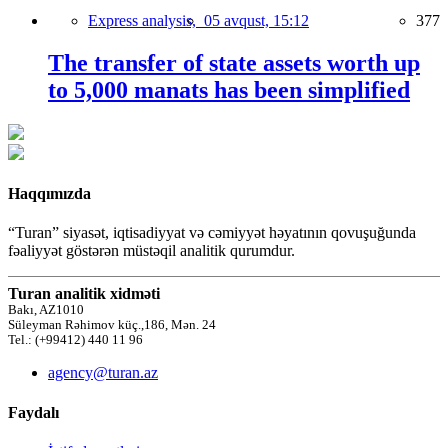
Express analysis,
05 avqust, 15:12
377
The transfer of state assets worth up
to 5,000 manats has been simplified
Haqqımızda
“Turan” siyasət, iqtisadiyyat və cəmiyyət həyatının qovuşuğunda
fəaliyyət göstərən müstəqil analitik qurumdur.
Turan analitik xidməti
Bakı, AZ1010
Süleyman Rəhimov küç.,186, Mən. 24
Tel.: (+99412) 440 11 96
agency@turan.az
Faydalı