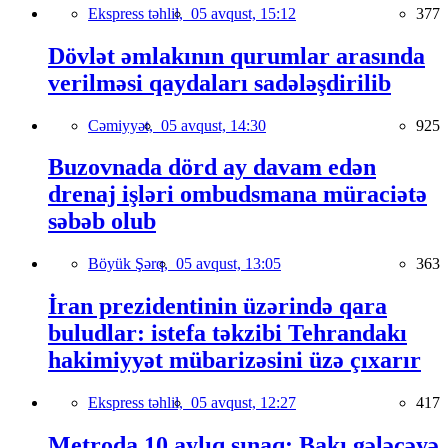
Ekspress təhlil,
05 avqust, 15:12
377
Dövlət əmlakının qurumlar arasında
verilməsi qaydaları sadələşdirilib
Cəmiyyət,
05 avqust, 14:30
925
Buzovnada dörd ay davam edən
drenaj işləri ombudsmana müraciətə
səbəb olub
Böyük Şərq,
05 avqust, 13:05
363
İran prezidentinin üzərində qara
buludlar: istefa təkzibi Tehrandakı
hakimiyyət mübarizəsini üzə çıxarır
Ekspress təhlil,
05 avqust, 12:27
417
Metroda 10 aylıq sınaq: Bakı gələcəyə