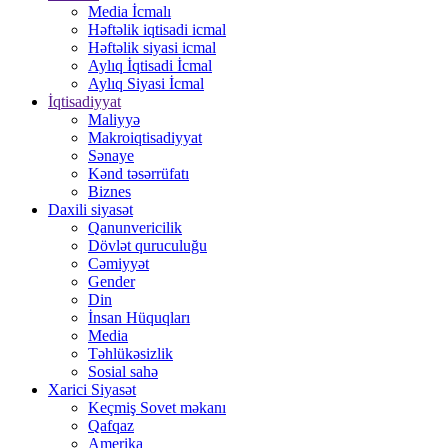
Media İcmalı
Həftəlik iqtisadi icmal
Həftəlik siyasi icmal
Aylıq İqtisadi İcmal
Aylıq Siyasi İcmal
İqtisadiyyat
Maliyyə
Makroiqtisadiyyat
Sənaye
Kənd təsərrüfatı
Biznes
Daxili siyasət
Qanunvericilik
Dövlət quruculuğu
Cəmiyyət
Gender
Din
İnsan Hüquqları
Media
Təhlükəsizlik
Sosial sahə
Xarici Siyasət
Keçmiş Sovet məkanı
Qafqaz
Amerika