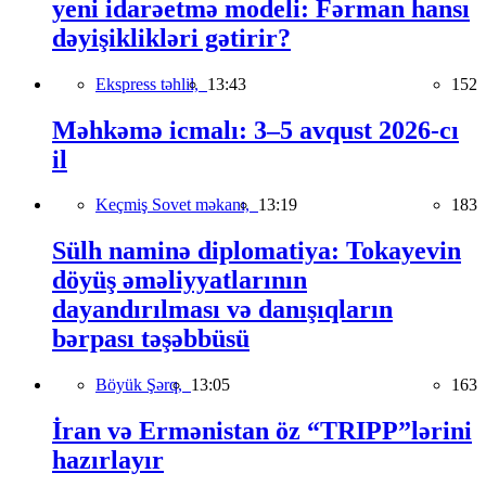
yeni idarəetmə modeli: Fərman hansı
dəyişiklikləri gətirir?
Ekspress təhlil,
13:43
152
Məhkəmə icmalı: 3–5 avqust 2026-cı
il
Keçmiş Sovet məkanı,
13:19
183
Sülh naminə diplomatiya: Tokayevin
döyüş əməliyyatlarının
dayandırılması və danışıqların
bərpası təşəbbüsü
Böyük Şərq,
13:05
163
İran və Ermənistan öz “TRIPP”lərini
hazırlayır