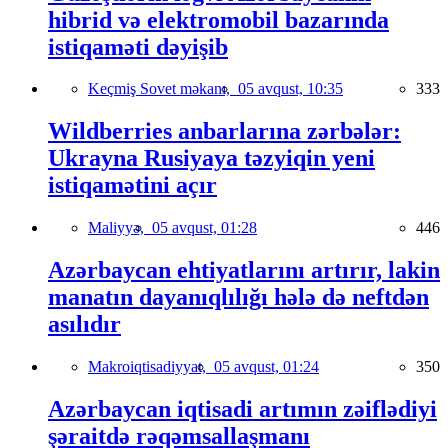
hibrid və elektromobil bazarında
istiqaməti dəyişib
Keçmiş Sovet məkanı,
05 avqust, 10:35
333
Wildberries anbarlarına zərbələr:
Ukrayna Rusiyaya təzyiqin yeni
istiqamətini açır
Maliyyə,
05 avqust, 01:28
446
Azərbaycan ehtiyatlarını artırır, lakin
manatın dayanıqlılığı hələ də neftdən
asılıdır
Makroiqtisadiyyat,
05 avqust, 01:24
350
Azərbaycan iqtisadi artımın zəiflədiyi
şəraitdə rəqəmsallaşmanı