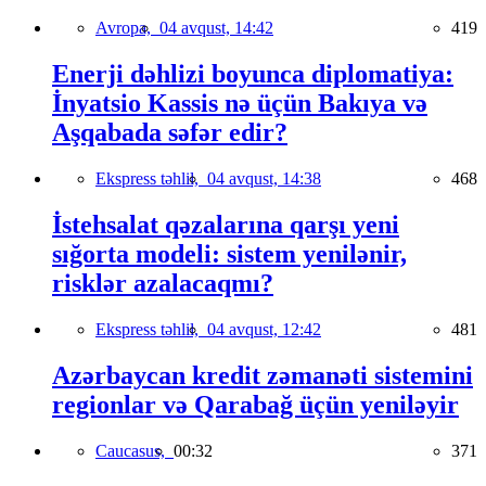
Avropa,
04 avqust, 14:42
419
Enerji dəhlizi boyunca diplomatiya:
İnyatsio Kassis nə üçün Bakıya və
Aşqabada səfər edir?
Ekspress təhlil,
04 avqust, 14:38
468
İstehsalat qəzalarına qarşı yeni
sığorta modeli: sistem yenilənir,
risklər azalacaqmı?
Ekspress təhlil,
04 avqust, 12:42
481
Azərbaycan kredit zəmanəti sistemini
regionlar və Qarabağ üçün yeniləyir
Caucasus,
00:32
371