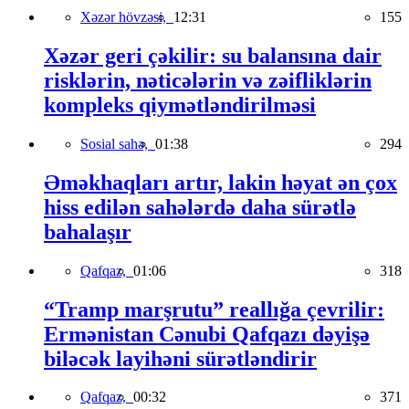
Xəzər hövzəsi,
12:31
155
Xəzər geri çəkilir: su balansına dair
risklərin, nəticələrin və zəifliklərin
kompleks qiymətləndirilməsi
Sosial sahə,
01:38
294
Əməkhaqları artır, lakin həyat ən çox
hiss edilən sahələrdə daha sürətlə
bahalaşır
Qafqaz,
01:06
318
“Tramp marşrutu” reallığa çevrilir:
Ermənistan Cənubi Qafqazı dəyişə
biləcək layihəni sürətləndirir
Qafqaz,
00:32
371