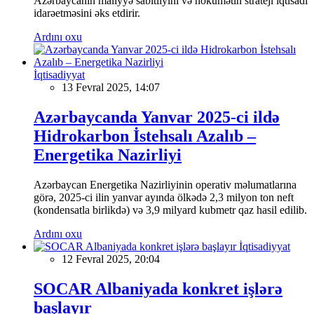
Azərbaycanın maliyyə sabitliyini və hökumətin strateji iqtisadi
idarəetməsini əks etdirir.
Ardını oxu
İqtisadiyyat
13 Fevral 2025, 14:07
Azərbaycanda Yanvar 2025-ci ildə
Hidrokarbon İstehsalı Azalıb –
Energetika Nazirliyi
Azərbaycan Energetika Nazirliyinin operativ məlumatlarına
görə, 2025-ci ilin yanvar ayında ölkədə 2,3 milyon ton neft
(kondensatla birlikdə) və 3,9 milyard kubmetr qaz hasil edilib.
Ardını oxu
İqtisadiyyat
12 Fevral 2025, 20:04
SOCAR Albaniyada konkret işlərə
başlayır