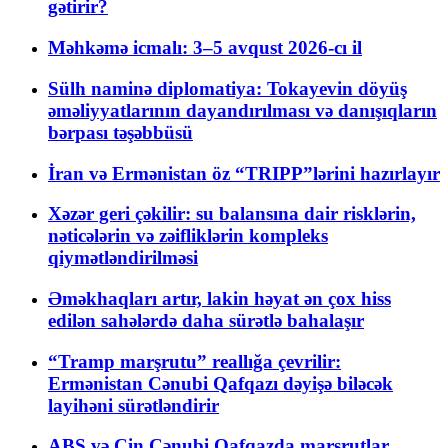
gətirir?
Məhkəmə icmalı: 3–5 avqust 2026-cı il
Sülh naminə diplomatiya: Tokayevin döyüş
əməliyyatlarının dayandırılması və danışıqların
bərpası təşəbbüsü
İran və Ermənistan öz “TRIPP”lərini hazırlayır
Xəzər geri çəkilir: su balansına dair risklərin,
nəticələrin və zəifliklərin kompleks
qiymətləndirilməsi
Əməkhaqları artır, lakin həyat ən çox hiss
edilən sahələrdə daha sürətlə bahalaşır
“Tramp marşrutu” reallığa çevrilir:
Ermənistan Cənubi Qafqazı dəyişə biləcək
layihəni sürətləndirir
ABŞ və Çin Cənubi Qafqazda marşrutlar