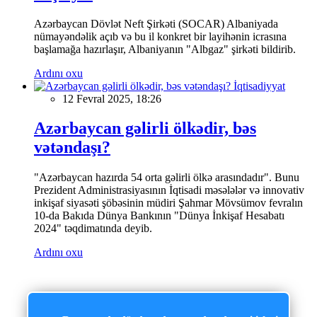
Azərbaycan Dövlət Neft Şirkəti (SOCAR) Albaniyada
nümayəndəlik açıb və bu il konkret bir layihənin icrasına
başlamağa hazırlaşır, Albaniyanın "Albgaz" şirkəti bildirib.
Ardını oxu
İqtisadiyyat
12 Fevral 2025, 18:26
Azərbaycan gəlirli ölkədir, bəs
vətəndaşı?
"Azərbaycan hazırda 54 orta gəlirli ölkə arasındadır". Bunu
Prezident Administrasiyasının İqtisadi məsələlər və innovativ
inkişaf siyasəti şöbəsinin müdiri Şahmar Mövsümov fevralın
10-da Bakıda Dünya Bankının "Dünya İnkişaf Hesabatı
2024" təqdimatında deyib.
Ardını oxu