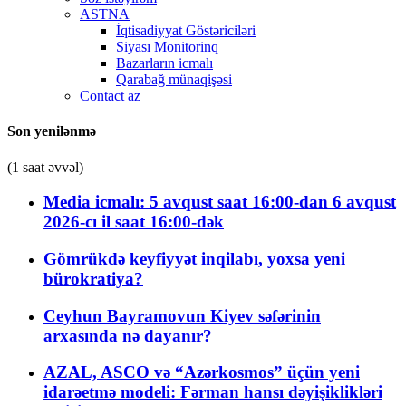
ASTNA
İqtisadiyyat Göstəriciləri
Siyası Monitorinq
Bazarların icmalı
Qarabağ münaqişəsi
Contact az
Son yenilənmə
(1 saat əvvəl)
Media icmalı: 5 avqust saat 16:00-dan 6 avqust
2026-cı il saat 16:00-dək
Gömrükdə keyfiyyət inqilabı, yoxsa yeni
bürokratiya?
Ceyhun Bayramovun Kiyev səfərinin
arxasında nə dayanır?
AZAL, ASCO və “Azərkosmos” üçün yeni
idarəetmə modeli: Fərman hansı dəyişiklikləri