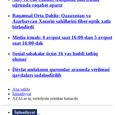
uğrunda rəqabət aparır
Rəqəmsal Orta Dəhliz: Qazaxıstan və
Azərbaycan Xəzərin sahillərini fiber-optik xətlə
birləşdirdi
Media icmalı: 4 avqust saat 16:00-dan 5 avqust
saat 16:00-dək
Sosial şəbəkələr üçün 16 yaş həddi tətbiq
olunur
Dövlət əmlakının qurumlar arasında verilməsi
qaydaları sadələşdirilib
Ana səhifə
İqtisadiyyat
AZALın üç vertolyotu yenidən hərracda
İqtisadiyyat