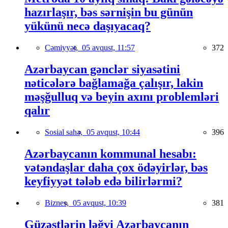
hazırlaşır, bəs sərnişin bu günün
yükünü necə daşıyacaq?
Cəmiyyət,
05 avqust, 11:57
372
Azərbaycan gənclər siyasətini
nəticələrə bağlamağa çalışır, lakin
məşğulluq və beyin axını problemləri
qalır
Sosial sahə,
05 avqust, 10:44
396
Azərbaycanın kommunal hesabı:
vətəndaşlar daha çox ödəyirlər, bəs
keyfiyyət tələb edə bilirlərmi?
Biznes,
05 avqust, 10:39
381
Güzəştlərin ləğvi Azərbaycanın