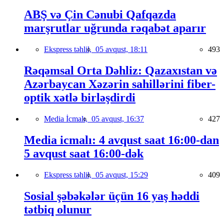
ABŞ və Çin Cənubi Qafqazda
marşrutlar uğrunda rəqabət aparır
Ekspress təhlil,
05 avqust, 18:11
493
Rəqəmsal Orta Dəhliz: Qazaxıstan və
Azərbaycan Xəzərin sahillərini fiber-
optik xətlə birləşdirdi
Media İcmalı,
05 avqust, 16:37
427
Media icmalı: 4 avqust saat 16:00-dan
5 avqust saat 16:00-dək
Ekspress təhlil,
05 avqust, 15:29
409
Sosial şəbəkələr üçün 16 yaş həddi
tətbiq olunur