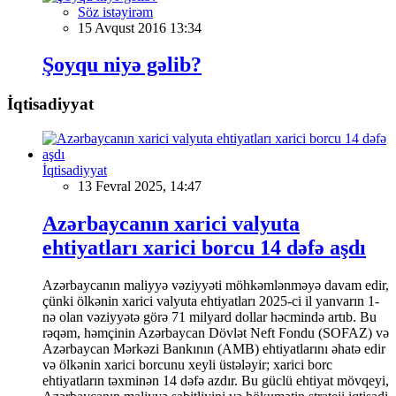
Söz istəyirəm
15 Avqust 2016 13:34
Şoyqu niyə gəlib?
İqtisadiyyat
İqtisadiyyat
13 Fevral 2025, 14:47
Azərbaycanın xarici valyuta
ehtiyatları xarici borcu 14 dəfə aşdı
Azərbaycanın maliyyə vəziyyəti möhkəmlənməyə davam edir,
çünki ölkənin xarici valyuta ehtiyatları 2025-ci il yanvarın 1-
nə olan vəziyyətə görə 71 milyard dollar həcmində artıb. Bu
rəqəm, həmçinin Azərbaycan Dövlət Neft Fondu (SOFAZ) və
Azərbaycan Mərkəzi Bankının (AMB) ehtiyatlarını əhatə edir
və ölkənin xarici borcunu xeyli üstələyir; xarici borc
ehtiyatların təxminən 14 dəfə azdır. Bu güclü ehtiyat mövqeyi,