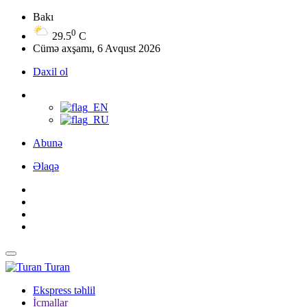
Bakı
0
29.5
C
Cümə axşamı, 6 Avqust 2026
Daxil ol
Abunə
Əlaqə
Turan
Ekspress təhlil
İcmallar