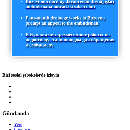
Buzovnada dörd ay davam edən drenaj işləri
ombudsmana müraciətə səbəb olub
Four-month drainage works in Buzovna
prompt an appeal to the ombudsman
В Бузовна четырехмесячные работы по
водоотводу стали поводом для обращения
к омбудсмену
Bizi sosial şəbəkələrdə izləyin
Gündəmdə
Yeni
Populyar