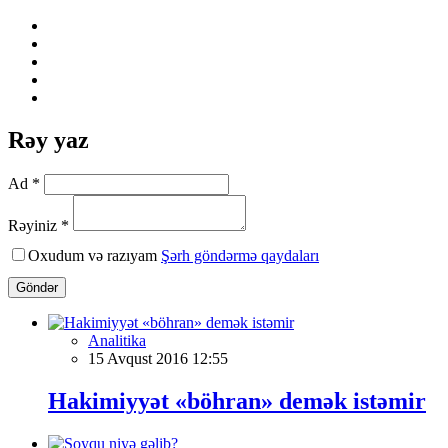
Rəy yaz
Ad *
Rəyiniz *
Oxudum və razıyam
Şərh göndərmə qaydaları
Göndər
Analitika
15 Avqust 2016 12:55
Hakimiyyət «böhran» demək istəmir