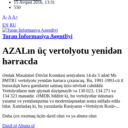
15 Avqust 2016, 13:31
550
A-
A
A+
EN
RU
Turan İnformasiya Agentliyi
AZALın üç vertolyotu yenidən
hərracda
Əmlak Məsələləri Dövlət Komitəsi sentyabrın 14-də 3 ədəd Mi-
8МТВ1 vertolyotu yenidən hərraca çıxaracaq. Bu, 1991-1993-cü il
buraxılışlı hava gəmilərini satmaq üzrə növbəti cəhdddir.
Vertolyotların statr qiyməti dəyişməyib və 130 023, 134 271 və
134 323 manatdır. ƏMDK bildirir ki, bu vertolyotlar istismara
yaramır və yenidənqurma və modernləşmədən sonra istifadə edilə
bilər. Xatırladaq ki, bu yaxınlarda Rusiyanın «Vertolyotı Rosii»...
Daha çox oxumaq üçün daxil olun və ya abunə olun
Daxil ol
Abunə ol