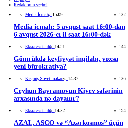
Redaktorun seçimi
Media İcmalı,
15:09
132
Media icmalı: 5 avqust saat 16:00-dan
6 avqust 2026-cı il saat 16:00-dək
Ekspress təhlil,
14:51
144
Gömrükdə keyfiyyət inqilabı, yoxsa
yeni bürokratiya?
Keçmiş Sovet məkanı,
14:37
136
Ceyhun Bayramovun Kiyev səfərinin
arxasında nə dayanır?
Ekspress təhlil,
14:32
154
AZAL, ASCO və “Azərkosmos” üçün