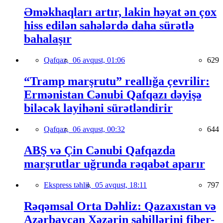
Əməkhaqları artır, lakin həyat ən çox
hiss edilən sahələrdə daha sürətlə
bahalaşır
Qafqaz,
06 avqust, 01:06
629
“Tramp marşrutu” reallığa çevrilir:
Ermənistan Cənubi Qafqazı dəyişə
biləcək layihəni sürətləndirir
Qafqaz,
06 avqust, 00:32
644
ABŞ və Çin Cənubi Qafqazda
marşrutlar uğrunda rəqabət aparır
Ekspress təhlil,
05 avqust, 18:11
797
Rəqəmsal Orta Dəhliz: Qazaxıstan və
Azərbaycan Xəzərin sahillərini fiber-