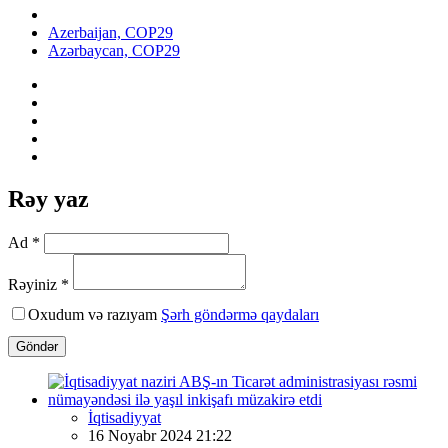
Azerbaijan, COP29
Azərbaycan, COP29
Rəy yaz
Ad *
Rəyiniz *
Oxudum və razıyam
Şərh göndərmə qaydaları
Göndər
İqtisadiyyat
16 Noyabr 2024 21:22