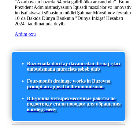
"Azərbaycan hazırda 54 orta gəlirli ölkə arasındadır". Bunu
Prezident Administrasiyasının İqtisadi məsələlər və innovativ
inkişaf siyasəti şöbəsinin müdiri Şahmar Mövsümov fevralın
10-da Bakıda Dünya Bankının "Dünya İnkişaf Hesabatı
2024" təqdimatında deyib.
Ardını oxu
Buzovnada dörd ay davam edən drenaj işləri
ombudsmana müraciətə səbəb olub
Four-month drainage works in Buzovna
prompt an appeal to the ombudsman
В Бузовна четырехмесячные работы по
водоотводу стали поводом для обращения
к омбудсмену