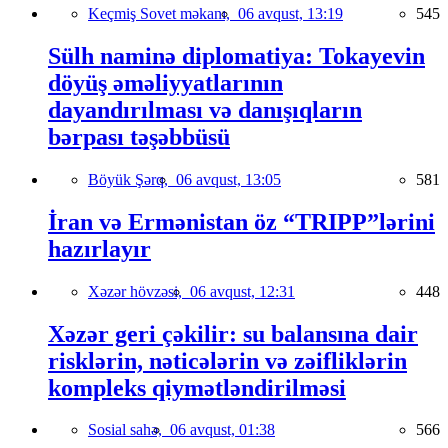
Keçmiş Sovet məkanı,
06 avqust, 13:19
545
Sülh naminə diplomatiya: Tokayevin
döyüş əməliyyatlarının
dayandırılması və danışıqların
bərpası təşəbbüsü
Böyük Şərq,
06 avqust, 13:05
581
İran və Ermənistan öz “TRIPP”lərini
hazırlayır
Xəzər hövzəsi,
06 avqust, 12:31
448
Xəzər geri çəkilir: su balansına dair
risklərin, nəticələrin və zəifliklərin
kompleks qiymətləndirilməsi
Sosial sahə,
06 avqust, 01:38
566