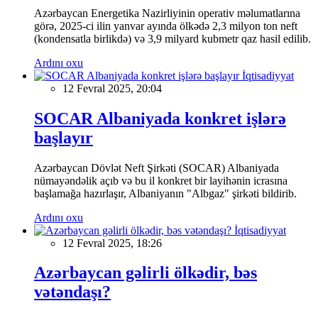
Azərbaycan Energetika Nazirliyinin operativ məlumatlarına
görə, 2025-ci ilin yanvar ayında ölkədə 2,3 milyon ton neft
(kondensatla birlikdə) və 3,9 milyard kubmetr qaz hasil edilib.
Ardını oxu
İqtisadiyyat
12 Fevral 2025, 20:04
SOCAR Albaniyada konkret işlərə
başlayır
Azərbaycan Dövlət Neft Şirkəti (SOCAR) Albaniyada
nümayəndəlik açıb və bu il konkret bir layihənin icrasına
başlamağa hazırlaşır, Albaniyanın "Albgaz" şirkəti bildirib.
Ardını oxu
İqtisadiyyat
12 Fevral 2025, 18:26
Azərbaycan gəlirli ölkədir, bəs
vətəndaşı?