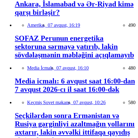
Ankara, İslamabad və Ər-Riyad kimə
qarşı birləşir?
Amerika,
07 avqust, 16:19
490
SOFAZ Perunun energetika
sektoruna sərmayə yatırıb, lakin
sövdələşmənin məbləğini açıqlamayıb
Media İcmalı,
07 avqust, 16:10
480
Media icmalı: 6 avqust saat 16:00-dan
7 avqust 2026-cı il saat 16:00-dək
Keçmiş Sovet məkanı,
07 avqust, 10:26
580
Seçkilərdən sonra Ermənistan və
Rusiya gərginliyi azaltmağın yollarını
axtarır, lakin əvvəlki ittifaqa qayıdış