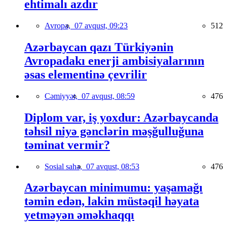
ehtimalı azdır
Avropa,
07 avqust, 09:23
512
Azərbaycan qazı Türkiyənin
Avropadakı enerji ambisiyalarının
əsas elementinə çevrilir
Cəmiyyət,
07 avqust, 08:59
476
Diplom var, iş yoxdur: Azərbaycanda
təhsil niyə gənclərin məşğulluğuna
təminat vermir?
Sosial sahə,
07 avqust, 08:53
476
Azərbaycan minimumu: yaşamağı
təmin edən, lakin müstəqil həyata
yetməyən əməkhaqqı