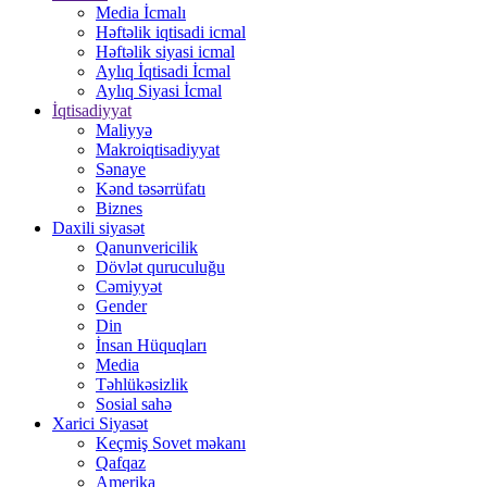
Media İcmalı
Həftəlik iqtisadi icmal
Həftəlik siyasi icmal
Aylıq İqtisadi İcmal
Aylıq Siyasi İcmal
İqtisadiyyat
Maliyyə
Makroiqtisadiyyat
Sənaye
Kənd təsərrüfatı
Biznes
Daxili siyasət
Qanunvericilik
Dövlət quruculuğu
Cəmiyyət
Gender
Din
İnsan Hüquqları
Media
Təhlükəsizlik
Sosial sahə
Xarici Siyasət
Keçmiş Sovet məkanı
Qafqaz
Amerika