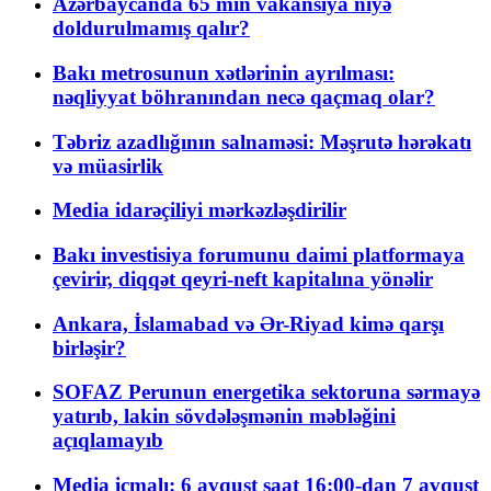
Azərbaycanda 65 min vakansiya niyə
doldurulmamış qalır?
Bakı metrosunun xətlərinin ayrılması:
nəqliyyat böhranından necə qaçmaq olar?
Təbriz azadlığının salnaməsi: Məşrutə hərəkatı
və müasirlik
Media idarəçiliyi mərkəzləşdirilir
Bakı investisiya forumunu daimi platformaya
çevirir, diqqət qeyri-neft kapitalına yönəlir
Ankara, İslamabad və Ər-Riyad kimə qarşı
birləşir?
SOFAZ Perunun energetika sektoruna sərmayə
yatırıb, lakin sövdələşmənin məbləğini
açıqlamayıb
Media icmalı: 6 avqust saat 16:00-dan 7 avqust