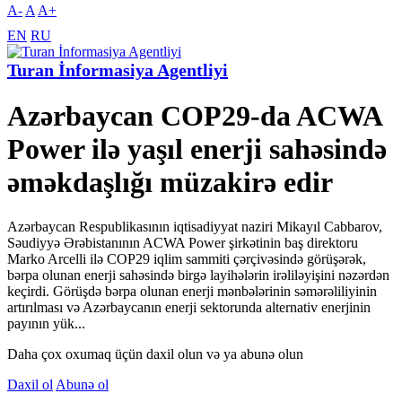
A-
A
A+
EN
RU
Turan İnformasiya Agentliyi
Azərbaycan COP29-da ACWA
Power ilə yaşıl enerji sahəsində
əməkdaşlığı müzakirə edir
Azərbaycan Respublikasının iqtisadiyyat naziri Mikayıl Cabbarov,
Səudiyyə Ərəbistanının ACWA Power şirkətinin baş direktoru
Marko Arcelli ilə COP29 iqlim sammiti çərçivəsində görüşərək,
bərpa olunan enerji sahəsində birgə layihələrin irəliləyişini nəzərdən
keçirdi. Görüşdə bərpa olunan enerji mənbələrinin səmərəliliyinin
artırılması və Azərbaycanın enerji sektorunda alternativ enerjinin
payının yük...
Daha çox oxumaq üçün daxil olun və ya abunə olun
Daxil ol
Abunə ol