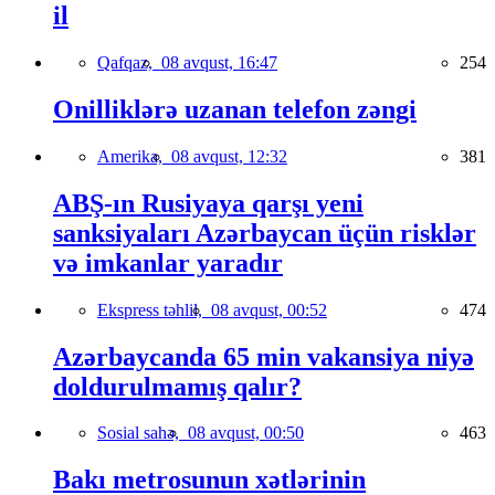
il
Qafqaz,
08 avqust, 16:47
254
Onilliklərə uzanan telefon zəngi
Amerika,
08 avqust, 12:32
381
ABŞ-ın Rusiyaya qarşı yeni
sanksiyaları Azərbaycan üçün risklər
və imkanlar yaradır
Ekspress təhlil,
08 avqust, 00:52
474
Azərbaycanda 65 min vakansiya niyə
doldurulmamış qalır?
Sosial sahə,
08 avqust, 00:50
463
Bakı metrosunun xətlərinin