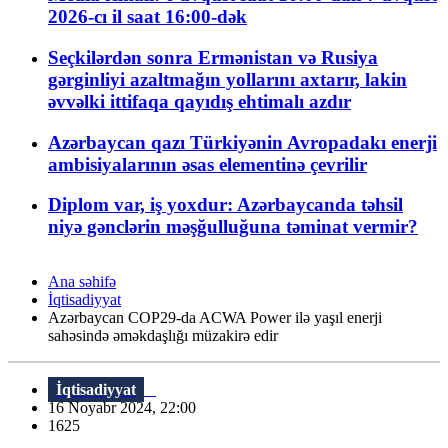
2026-cı il saat 16:00-dək
Seçkilərdən sonra Ermənistan və Rusiya
gərginliyi azaltmağın yollarını axtarır, lakin
əvvəlki ittifaqa qayıdış ehtimalı azdır
Azərbaycan qazı Türkiyənin Avropadakı enerji
ambisiyalarının əsas elementinə çevrilir
Diplom var, iş yoxdur: Azərbaycanda təhsil
niyə gənclərin məşğulluğuna təminat vermir?
Ana səhifə
İqtisadiyyat
Azərbaycan COP29-da ACWA Power ilə yaşıl enerji
sahəsində əməkdaşlığı müzakirə edir
İqtisadiyyat
16 Noyabr 2024, 22:00
1625