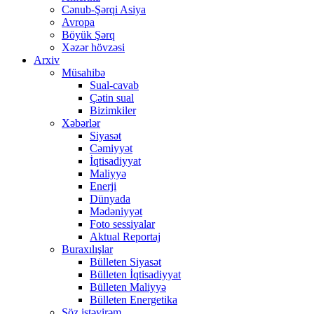
Cənub-Şərqi Asiya
Avropa
Böyük Şərq
Xəzər hövzəsi
Arxiv
Müsahibə
Sual-cavab
Çətin sual
Bizimkiler
Xəbərlər
Siyasət
Cəmiyyət
İqtisadiyyat
Maliyyə
Enerji
Dünyada
Mədəniyyət
Foto sessiyalar
Aktual Reportaj
Buraxılışlar
Bülleten Siyasət
Bülleten İqtisadiyyat
Bülleten Maliyyə
Bülleten Energetika
Söz istəyirəm