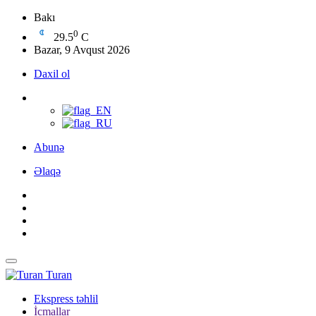
Bakı
0
29.5
C
Bazar, 9 Avqust 2026
Daxil ol
Abunə
Əlaqə
Turan
Ekspress təhlil
İcmallar