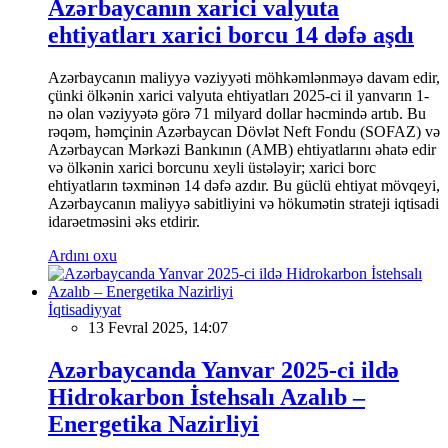
Azərbaycanın xarici valyuta
ehtiyatları xarici borcu 14 dəfə aşdı
Azərbaycanın maliyyə vəziyyəti möhkəmlənməyə davam edir,
çünki ölkənin xarici valyuta ehtiyatları 2025-ci il yanvarın 1-
nə olan vəziyyətə görə 71 milyard dollar həcmində artıb. Bu
rəqəm, həmçinin Azərbaycan Dövlət Neft Fondu (SOFAZ) və
Azərbaycan Mərkəzi Bankının (AMB) ehtiyatlarını əhatə edir
və ölkənin xarici borcunu xeyli üstələyir; xarici borc
ehtiyatların təxminən 14 dəfə azdır. Bu güclü ehtiyat mövqeyi,
Azərbaycanın maliyyə sabitliyini və hökumətin strateji iqtisadi
idarəetməsini əks etdirir.
Ardını oxu
İqtisadiyyat
13 Fevral 2025, 14:07
Azərbaycanda Yanvar 2025-ci ildə
Hidrokarbon İstehsalı Azalıb –
Energetika Nazirliyi