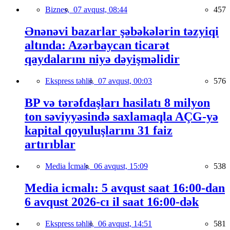
Biznes,
07 avqust, 08:44
457
Ənənəvi bazarlar şəbəkələrin təzyiqi
altında: Azərbaycan ticarət
qaydalarını niyə dəyişməlidir
Ekspress təhlil,
07 avqust, 00:03
576
BP və tərəfdaşları hasilatı 8 milyon
ton səviyyəsində saxlamaqla AÇG-yə
kapital qoyuluşlarını 31 faiz
artırıblar
Media İcmalı,
06 avqust, 15:09
538
Media icmalı: 5 avqust saat 16:00-dan
6 avqust 2026-cı il saat 16:00-dək
Ekspress təhlil,
06 avqust, 14:51
581