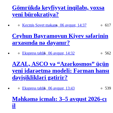
Gömrükdə keyfiyyət inqilabı, yoxsa
yeni bürokratiya?
Keçmiş Sovet məkanı,
06 avqust, 14:37
617
Ceyhun Bayramovun Kiyev səfərinin
arxasında nə dayanır?
Ekspress təhlil,
06 avqust, 14:32
562
AZAL, ASCO və “Azərkosmos” üçün
yeni idarəetmə modeli: Fərman hansı
dəyişiklikləri gətirir?
Ekspress təhlil,
06 avqust, 13:43
539
Məhkəmə icmalı: 3–5 avqust 2026-cı
il