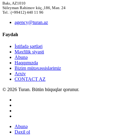
Bakı, AZ1010
Süleyman Rəhimov küç.,186, Mən. 24
Tel.: (+99412) 440 11 96
agency@turan.az
Faydalı
İstifadə şərtləri
Məxfilik siyasti
Abunə
Haqqımızda
Bizim mütəxəssislərimiz
Arxiv
CONTACT AZ
© 2026 Turan. Bütün hüquqlar qorunur.
Abunə
Daxil ol