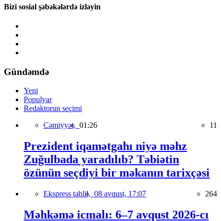
Bizi sosial şəbəkələrdə izləyin
Gündəmdə
Yeni
Populyar
Redaktorun seçimi
Cəmiyyət,
01:26
11
Prezident iqamətgahı niyə məhz
Zuğulbada yaradılıb? Təbiətin
özünün seçdiyi bir məkanın tarixçəsi
Ekspress təhlil,
08 avqust, 17:07
264
Məhkəmə icmalı: 6–7 avqust 2026-cı