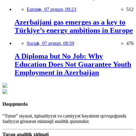
Europe,
07 avqust, 09:23
512
Azerbaijani gas emerges as a key to
Türkiye’s energy ambitions in Europe
Social,
07 avqust, 08:59
476
A Diploma but No Job: Why
Education Does Not Guarantee Youth
Employment in Azerbaijan
Haqqımızda
“Turan” siyasət, iqtisadiyyat və cəmiyyət həyatının qovuşuğunda
fəaliyyət göstərən müstəqil analitik qurumdur.
Turan analitik xidməti