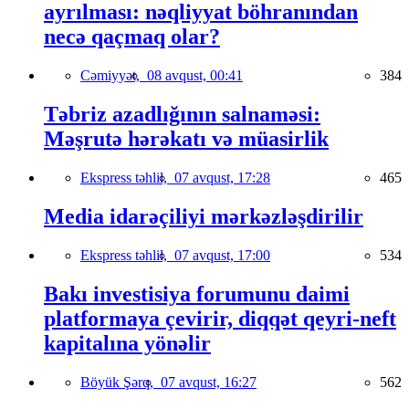
ayrılması: nəqliyyat böhranından
necə qaçmaq olar?
Cəmiyyət,
08 avqust, 00:41
384
Təbriz azadlığının salnaməsi:
Məşrutə hərəkatı və müasirlik
Ekspress təhlil,
07 avqust, 17:28
465
Media idarəçiliyi mərkəzləşdirilir
Ekspress təhlil,
07 avqust, 17:00
534
Bakı investisiya forumunu daimi
platformaya çevirir, diqqət qeyri-neft
kapitalına yönəlir
Böyük Şərq,
07 avqust, 16:27
562