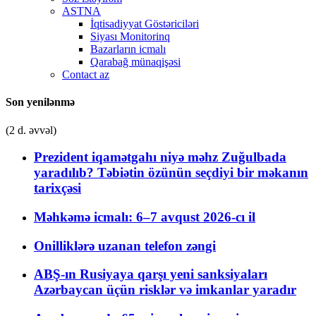
ASTNA
İqtisadiyyat Göstəriciləri
Siyası Monitorinq
Bazarların icmalı
Qarabağ münaqişəsi
Contact az
Son yenilənmə
(2 d. əvvəl)
Prezident iqamətgahı niyə məhz Zuğulbada
yaradılıb? Təbiətin özünün seçdiyi bir məkanın
tarixçəsi
Məhkəmə icmalı: 6–7 avqust 2026-cı il
Onilliklərə uzanan telefon zəngi
ABŞ-ın Rusiyaya qarşı yeni sanksiyaları
Azərbaycan üçün risklər və imkanlar yaradır