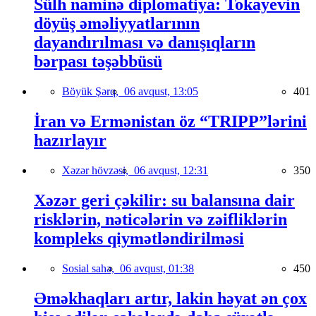
Sülh naminə diplomatiya: Tokayevin
döyüş əməliyyatlarının
dayandırılması və danışıqların
bərpası təşəbbüsü
Böyük Şərq,
06 avqust, 13:05
401
İran və Ermənistan öz “TRIPP”lərini
hazırlayır
Xəzər hövzəsi,
06 avqust, 12:31
350
Xəzər geri çəkilir: su balansına dair
risklərin, nəticələrin və zəifliklərin
kompleks qiymətləndirilməsi
Sosial sahə,
06 avqust, 01:38
450
Əməkhaqları artır, lakin həyat ən çox