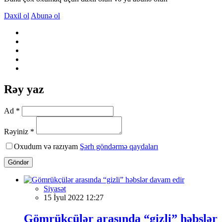
Daxil ol
Abunə ol
Rəy yaz
Ad *
Rəyiniz *
Oxudum və razıyam
Şərh göndərmə qaydaları
Göndər
Siyasət
15 İyul 2022 12:27
Gömrükçülər arasında “gizli” həbslər