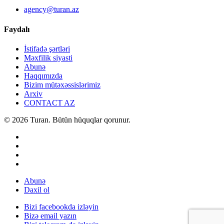
agency@turan.az
Faydalı
İstifadə şərtləri
Məxfilik siyasti
Abunə
Haqqımızda
Bizim mütəxəssislərimiz
Arxiv
CONTACT AZ
© 2026 Turan. Bütün hüquqlar qorunur.
Abunə
Daxil ol
Bizi facebookda izləyin
Bizə email yazın