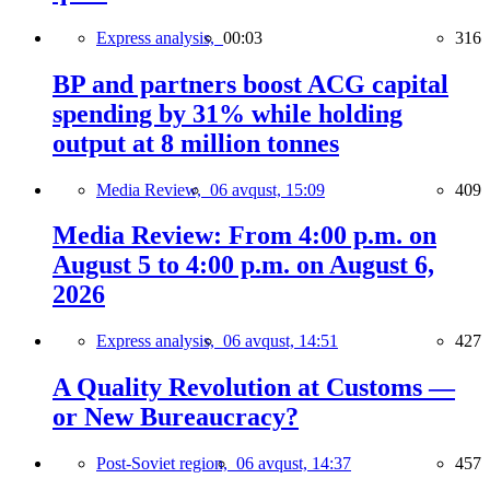
Express analysis,
00:03
316
BP and partners boost ACG capital
spending by 31% while holding
output at 8 million tonnes
Media Review,
06 avqust, 15:09
409
Media Review: From 4:00 p.m. on
August 5 to 4:00 p.m. on August 6,
2026
Express analysis,
06 avqust, 14:51
427
A Quality Revolution at Customs —
or New Bureaucracy?
Post-Soviet region,
06 avqust, 14:37
457