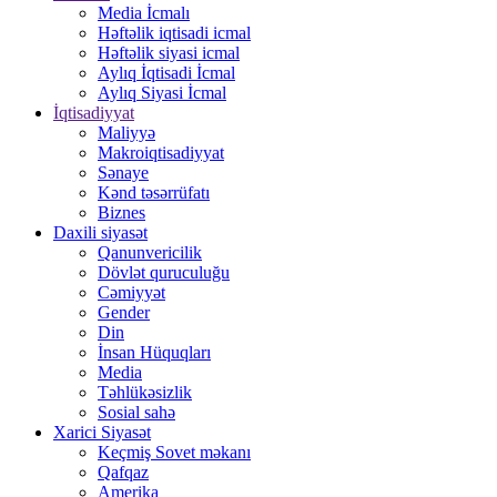
Media İcmalı
Həftəlik iqtisadi icmal
Həftəlik siyasi icmal
Aylıq İqtisadi İcmal
Aylıq Siyasi İcmal
İqtisadiyyat
Maliyyə
Makroiqtisadiyyat
Sənaye
Kənd təsərrüfatı
Biznes
Daxili siyasət
Qanunvericilik
Dövlət quruculuğu
Cəmiyyət
Gender
Din
İnsan Hüquqları
Media
Təhlükəsizlik
Sosial sahə
Xarici Siyasət
Keçmiş Sovet məkanı
Qafqaz
Amerika