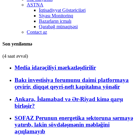
ASTNA
İqtisadiyyat Göstəriciləri
Siyası Monitorinq
Bazarların icmalı
Qarabağ münaqişəsi
Contact az
Son yenilənmə
(4 saat əvvəl)
Media idarəçiliyi mərkəzləşdirilir
Bakı investisiya forumunu daimi platformaya
çevirir, diqqət qeyri-neft kapitalına yönəlir
Ankara, İslamabad və Ər-Riyad kimə qarşı
birləşir?
SOFAZ Perunun energetika sektoruna sərmayə
yatırıb, lakin sövdələşmənin məbləğini
açıqlamayıb