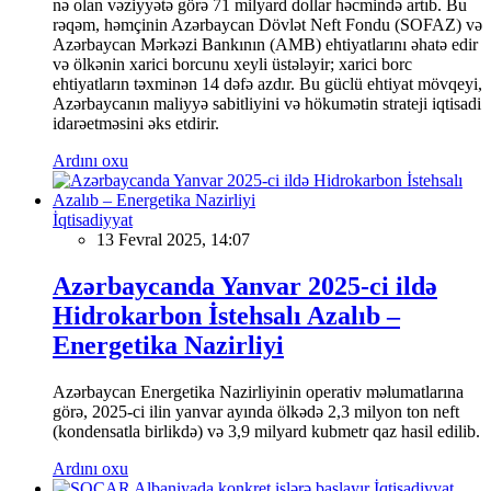
nə olan vəziyyətə görə 71 milyard dollar həcmində artıb. Bu
rəqəm, həmçinin Azərbaycan Dövlət Neft Fondu (SOFAZ) və
Azərbaycan Mərkəzi Bankının (AMB) ehtiyatlarını əhatə edir
və ölkənin xarici borcunu xeyli üstələyir; xarici borc
ehtiyatların təxminən 14 dəfə azdır. Bu güclü ehtiyat mövqeyi,
Azərbaycanın maliyyə sabitliyini və hökumətin strateji iqtisadi
idarəetməsini əks etdirir.
Ardını oxu
İqtisadiyyat
13 Fevral 2025, 14:07
Azərbaycanda Yanvar 2025-ci ildə
Hidrokarbon İstehsalı Azalıb –
Energetika Nazirliyi
Azərbaycan Energetika Nazirliyinin operativ məlumatlarına
görə, 2025-ci ilin yanvar ayında ölkədə 2,3 milyon ton neft
(kondensatla birlikdə) və 3,9 milyard kubmetr qaz hasil edilib.
Ardını oxu
İqtisadiyyat