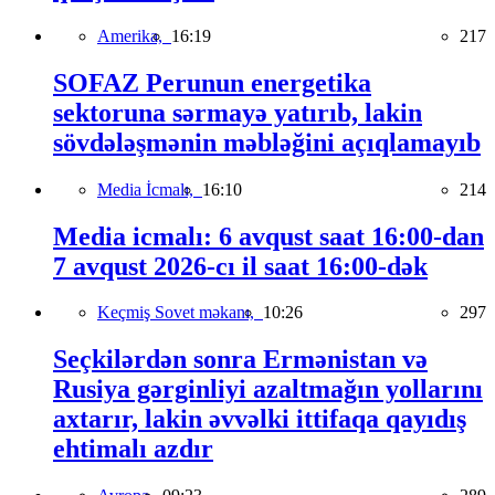
Amerika,
16:19
217
SOFAZ Perunun energetika
sektoruna sərmayə yatırıb, lakin
sövdələşmənin məbləğini açıqlamayıb
Media İcmalı,
16:10
214
Media icmalı: 6 avqust saat 16:00-dan
7 avqust 2026-cı il saat 16:00-dək
Keçmiş Sovet məkanı,
10:26
297
Seçkilərdən sonra Ermənistan və
Rusiya gərginliyi azaltmağın yollarını
axtarır, lakin əvvəlki ittifaqa qayıdış
ehtimalı azdır