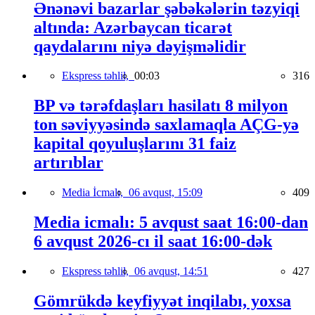
Ənənəvi bazarlar şəbəkələrin təzyiqi
altında: Azərbaycan ticarət
qaydalarını niyə dəyişməlidir
Ekspress təhlil,
00:03
316
BP və tərəfdaşları hasilatı 8 milyon
ton səviyyəsində saxlamaqla AÇG-yə
kapital qoyuluşlarını 31 faiz
artırıblar
Media İcmalı,
06 avqust, 15:09
409
Media icmalı: 5 avqust saat 16:00-dan
6 avqust 2026-cı il saat 16:00-dək
Ekspress təhlil,
06 avqust, 14:51
427
Gömrükdə keyfiyyət inqilabı, yoxsa