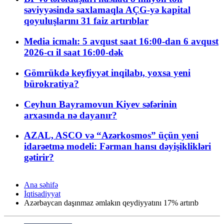
səviyyəsində saxlamaqla AÇG-yə kapital
qoyuluşlarını 31 faiz artırıblar
Media icmalı: 5 avqust saat 16:00-dan 6 avqust
2026-cı il saat 16:00-dək
Gömrükdə keyfiyyət inqilabı, yoxsa yeni
bürokratiya?
Ceyhun Bayramovun Kiyev səfərinin
arxasında nə dayanır?
AZAL, ASCO və “Azərkosmos” üçün yeni
idarəetmə modeli: Fərman hansı dəyişiklikləri
gətirir?
Ana səhifə
İqtisadiyyat
Azərbaycan daşınmaz əmlakın qeydiyyatını 17% artırıb