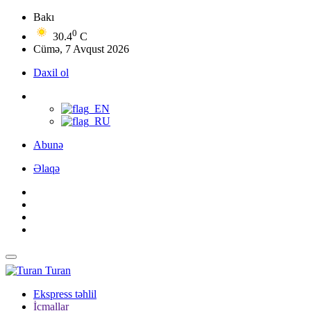
Bakı
0
30.4
C
Cümə, 7 Avqust 2026
Daxil ol
Abunə
Əlaqə
Turan
Ekspress təhlil
İcmallar