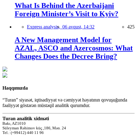
What Is Behind the Azerbaijani
Foreign Minister’s Visit to Kyiv?
Express analysis,
06 avqust, 14:32
425
A New Management Model for
AZAL, ASCO and Azercosmos: What
Changes Does the Decree Bring?
Haqqımızda
“Turan” siyasət, iqtisadiyyat və cəmiyyət həyatının qovuşuğunda
fəaliyyət göstərən müstəqil analitik qurumdur.
Turan analitik xidməti
Bakı, AZ1010
Süleyman Rəhimov küç.,186, Mən. 24
Tel.: (+99412) 440 11 96