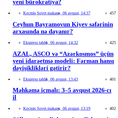
yeni bürokratiya?
Keçmiş Sovet məkanı,
06 avqust, 14:37
457
Ceyhun Bayramovun Kiyev səfərinin
arxasında nə dayanır?
Ekspress təhlil,
06 avqust, 14:32
425
AZAL, ASCO və “Azərkosmos” üçün
yeni idarəetmə modeli: Fərman hansı
dəyişiklikləri gətirir?
Ekspress təhlil,
06 avqust, 13:43
401
Məhkəmə icmalı: 3–5 avqust 2026-cı
il
Keçmiş Sovet məkanı,
06 avqust, 13:19
402