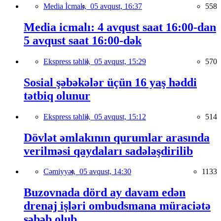
Media İcmalı,
05 avqust, 16:37
558
Media icmalı: 4 avqust saat 16:00-dan
5 avqust saat 16:00-dək
Ekspress təhlil,
05 avqust, 15:29
570
Sosial şəbəkələr üçün 16 yaş həddi
tətbiq olunur
Ekspress təhlil,
05 avqust, 15:12
514
Dövlət əmlakının qurumlar arasında
verilməsi qaydaları sadələşdirilib
Cəmiyyət,
05 avqust, 14:30
1133
Buzovnada dörd ay davam edən
drenaj işləri ombudsmana müraciətə
səbəb olub