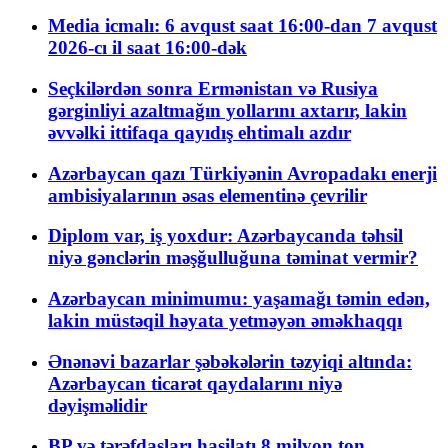
Media icmalı: 6 avqust saat 16:00-dan 7 avqust
2026-cı il saat 16:00-dək
Seçkilərdən sonra Ermənistan və Rusiya
gərginliyi azaltmağın yollarını axtarır, lakin
əvvəlki ittifaqa qayıdış ehtimalı azdır
Azərbaycan qazı Türkiyənin Avropadakı enerji
ambisiyalarının əsas elementinə çevrilir
Diplom var, iş yoxdur: Azərbaycanda təhsil
niyə gənclərin məşğulluğuna təminat vermir?
Azərbaycan minimumu: yaşamağı təmin edən,
lakin müstəqil həyata yetməyən əməkhaqqı
Ənənəvi bazarlar şəbəkələrin təzyiqi altında:
Azərbaycan ticarət qaydalarını niyə
dəyişməlidir
BP və tərəfdaşları hasilatı 8 milyon ton