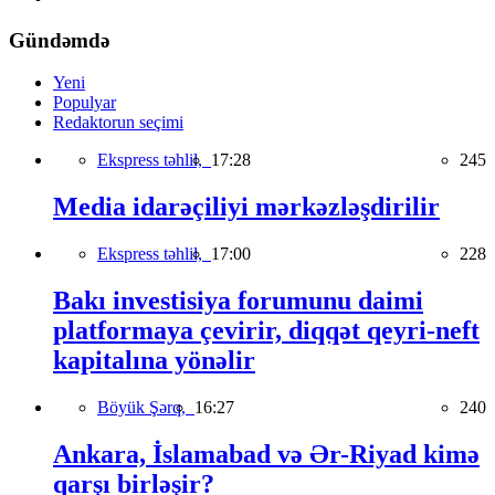
Gündəmdə
Yeni
Populyar
Redaktorun seçimi
Ekspress təhlil,
17:28
245
Media idarəçiliyi mərkəzləşdirilir
Ekspress təhlil,
17:00
228
Bakı investisiya forumunu daimi
platformaya çevirir, diqqət qeyri-neft
kapitalına yönəlir
Böyük Şərq,
16:27
240
Ankara, İslamabad və Ər-Riyad kimə
qarşı birləşir?