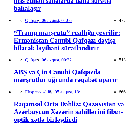
hiss edilən sahələrdə daha sürətlə
bahalaşır
Qafqaz,
06 avqust, 01:06
477
“Tramp marşrutu” reallığa çevrilir:
Ermənistan Cənubi Qafqazı dəyişə
biləcək layihəni sürətləndirir
Qafqaz,
06 avqust, 00:32
513
ABŞ və Çin Cənubi Qafqazda
marşrutlar uğrunda rəqabət aparır
Ekspress təhlil,
05 avqust, 18:11
666
Rəqəmsal Orta Dəhliz: Qazaxıstan və
Azərbaycan Xəzərin sahillərini fiber-
optik xətlə birləşdirdi