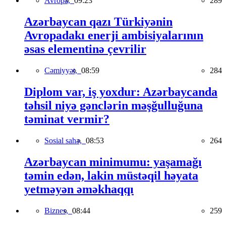
Avropa,
09:23
289
Azərbaycan qazı Türkiyənin
Avropadakı enerji ambisiyalarının
əsas elementinə çevrilir
Cəmiyyət,
08:59
284
Diplom var, iş yoxdur: Azərbaycanda
təhsil niyə gənclərin məşğulluğuna
təminat vermir?
Sosial sahə,
08:53
264
Azərbaycan minimumu: yaşamağı
təmin edən, lakin müstəqil həyata
yetməyən əməkhaqqı
Biznes,
08:44
259