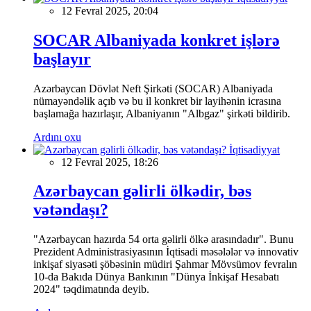
12 Fevral 2025, 20:04
SOCAR Albaniyada konkret işlərə
başlayır
Azərbaycan Dövlət Neft Şirkəti (SOCAR) Albaniyada
nümayəndəlik açıb və bu il konkret bir layihənin icrasına
başlamağa hazırlaşır, Albaniyanın "Albgaz" şirkəti bildirib.
Ardını oxu
İqtisadiyyat
12 Fevral 2025, 18:26
Azərbaycan gəlirli ölkədir, bəs
vətəndaşı?
"Azərbaycan hazırda 54 orta gəlirli ölkə arasındadır". Bunu
Prezident Administrasiyasının İqtisadi məsələlər və innovativ
inkişaf siyasəti şöbəsinin müdiri Şahmar Mövsümov fevralın
10-da Bakıda Dünya Bankının "Dünya İnkişaf Hesabatı
2024" təqdimatında deyib.