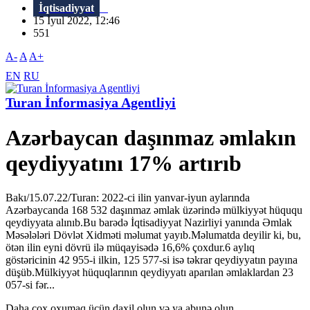
İqtisadiyyat
15 İyul 2022, 12:46
551
A-
A
A+
EN
RU
Turan İnformasiya Agentliyi
Azərbaycan daşınmaz əmlakın
qeydiyyatını 17% artırıb
Bakı/15.07.22/Turan: 2022-ci ilin yanvar-iyun aylarında
Azərbaycanda 168 532 daşınmaz əmlak üzərində mülkiyyət hüququ
qeydiyyata alınıb.Bu barədə İqtisadiyyat Nazirliyi yanında Əmlak
Məsələləri Dövlət Xidməti məlumat yayıb.Məlumatda deyilir ki, bu,
ötən ilin eyni dövrü ilə müqayisədə 16,6% çoxdur.6 aylıq
göstəricinin 42 955-i ilkin, 125 577-si isə təkrar qeydiyyatın payına
düşüb.Mülkiyyət hüquqlarının qeydiyyatı aparılan əmlaklardan 23
057-si fər...
Daha çox oxumaq üçün daxil olun və ya abunə olun