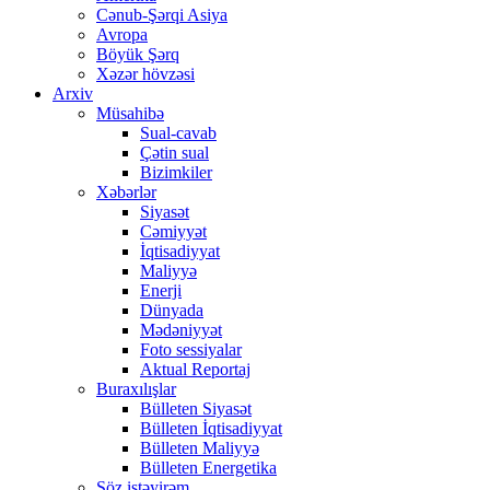
Cənub-Şərqi Asiya
Avropa
Böyük Şərq
Xəzər hövzəsi
Arxiv
Müsahibə
Sual-cavab
Çətin sual
Bizimkiler
Xəbərlər
Siyasət
Cəmiyyət
İqtisadiyyat
Maliyyə
Enerji
Dünyada
Mədəniyyət
Foto sessiyalar
Aktual Reportaj
Buraxılışlar
Bülleten Siyasət
Bülleten İqtisadiyyat
Bülleten Maliyyə
Bülleten Energetika
Söz istəyirəm