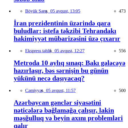
Böyük Şərq,
05 avqust, 13:05
473
İran prezidentinin üzərində qara
buludlar: istefa təkzibi Tehrandakı
hakimiyyət mübarizəsini üzə çıxarır
Ekspress təhlil,
05 avqust, 12:27
556
Metroda 10 aylıq sınaq: Bakı gələcəyə
hazırlaşır, bəs sərnişin bu günün
yükünü necə daşıyacaq?
Cəmiyyət,
05 avqust, 11:57
500
Azərbaycan gənclər siyasətini
nəticələrə bağlamağa çalışır, lakin
məşğulluq və beyin axını problemləri
qalır