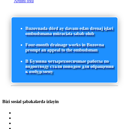
Ardını oxu
Buzovnada dörd ay davam edən drenaj işləri
ombudsmana müraciətə səbəb olub
Four-month drainage works in Buzovna
prompt an appeal to the ombudsman
В Бузовна четырехмесячные работы по
водоотводу стали поводом для обращения
к омбудсмену
Bizi sosial şəbəkələrdə izləyin