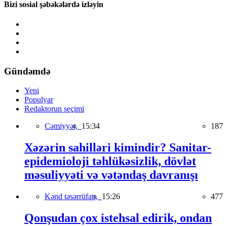
Bizi sosial şəbəkələrdə izləyin
Gündəmdə
Yeni
Populyar
Redaktorun seçimi
Cəmiyyət,
15:34
187
Xəzərin sahilləri kimindir? Sanitar-
epidemioloji təhlükəsizlik, dövlət
məsuliyyəti və vətəndaş davranışı
Kənd təsərrüfatı,
15:26
477
Qonşudan çox istehsal edirik, ondan