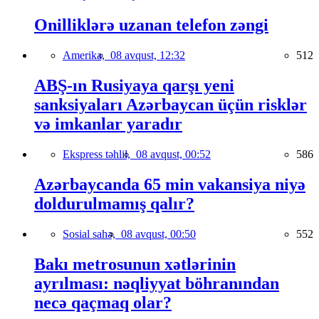
Onilliklərə uzanan telefon zəngi
Amerika,
08 avqust, 12:32
512
ABŞ-ın Rusiyaya qarşı yeni
sanksiyaları Azərbaycan üçün risklər
və imkanlar yaradır
Ekspress təhlil,
08 avqust, 00:52
586
Azərbaycanda 65 min vakansiya niyə
doldurulmamış qalır?
Sosial sahə,
08 avqust, 00:50
552
Bakı metrosunun xətlərinin
ayrılması: nəqliyyat böhranından
necə qaçmaq olar?