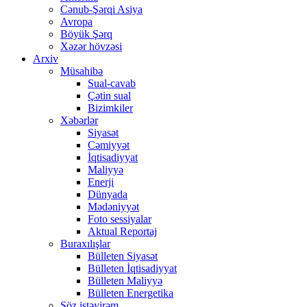
Cənub-Şərqi Asiya
Avropa
Böyük Şərq
Xəzər hövzəsi
Arxiv
Müsahibə
Sual-cavab
Çətin sual
Bizimkiler
Xəbərlər
Siyasət
Cəmiyyət
İqtisadiyyat
Maliyyə
Enerji
Dünyada
Mədəniyyət
Foto sessiyalar
Aktual Reportaj
Buraxılışlar
Bülleten Siyasət
Bülleten İqtisadiyyat
Bülleten Maliyyə
Bülleten Energetika
Söz istəyirəm