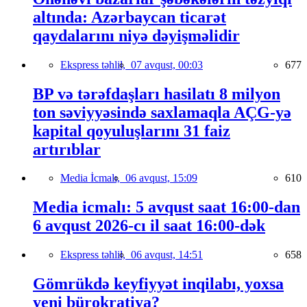
altında: Azərbaycan ticarət
qaydalarını niyə dəyişməlidir
Ekspress təhlil,
07 avqust, 00:03
677
BP və tərəfdaşları hasilatı 8 milyon
ton səviyyəsində saxlamaqla AÇG-yə
kapital qoyuluşlarını 31 faiz
artırıblar
Media İcmalı,
06 avqust, 15:09
610
Media icmalı: 5 avqust saat 16:00-dan
6 avqust 2026-cı il saat 16:00-dək
Ekspress təhlil,
06 avqust, 14:51
658
Gömrükdə keyfiyyət inqilabı, yoxsa
yeni bürokratiya?