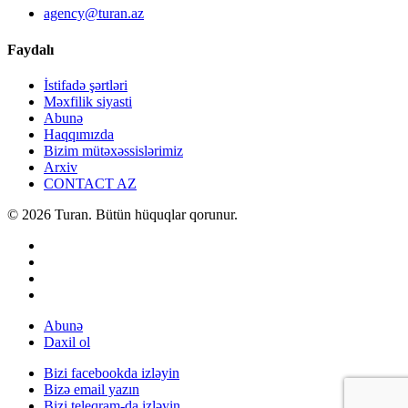
agency@turan.az
Faydalı
İstifadə şərtləri
Məxfilik siyasti
Abunə
Haqqımızda
Bizim mütəxəssislərimiz
Arxiv
CONTACT AZ
© 2026 Turan. Bütün hüquqlar qorunur.
Abunə
Daxil ol
Bizi facebookda izləyin
Bizə email yazın
Bizi teleqram-da izləyin