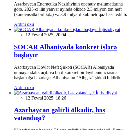
Azərbaycan Energetika Nazirliyinin operativ məlumatlarına
görə, 2025-ci ilin yanvar ayında ölkədə 2,3 milyon ton neft
(kondensatla birlikdə) və 3,9 milyard kubmetr qaz hasil edilib.
Ardını oxu
İqtisadiyyat
12 Fevral 2025, 20:04
SOCAR Albaniyada konkret işlərə
başlayır
Azərbaycan Dövlət Neft Şirkəti (SOCAR) Albaniyada
nümayəndəlik açıb və bu il konkret bir layihənin icrasına
başlamağa hazırlaşır, Albaniyanın "Albgaz" şirkəti bildirib.
Ardını oxu
İqtisadiyyat
12 Fevral 2025, 18:26
Azərbaycan gəlirli ölkədir, bəs
vətəndaşı?