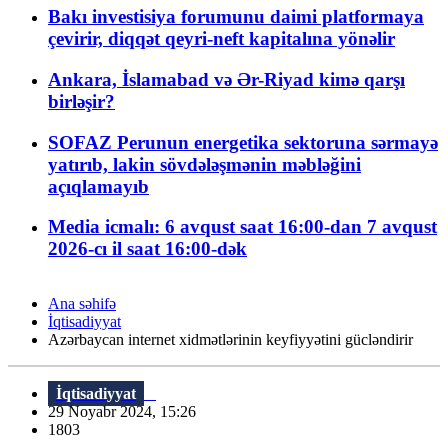
Bakı investisiya forumunu daimi platformaya
çevirir, diqqət qeyri-neft kapitalına yönəlir
Ankara, İslamabad və Ər-Riyad kimə qarşı
birləşir?
SOFAZ Perunun energetika sektoruna sərmayə
yatırıb, lakin sövdələşmənin məbləğini
açıqlamayıb
Media icmalı: 6 avqust saat 16:00-dan 7 avqust
2026-cı il saat 16:00-dək
Ana səhifə
İqtisadiyyat
Azərbaycan internet xidmətlərinin keyfiyyətini gücləndirir
İqtisadiyyat
29 Noyabr 2024, 15:26
1803