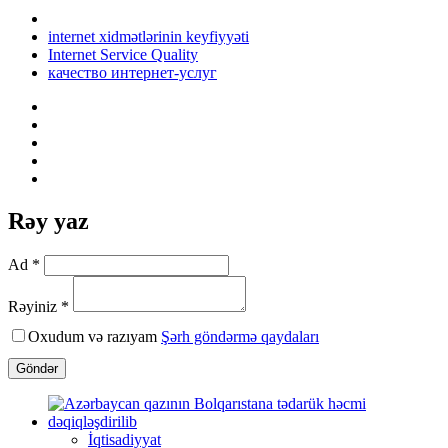
internet xidmətlərinin keyfiyyəti
Internet Service Quality
качество интернет-услуг
Rəy yaz
Ad *
Rəyiniz *
Oxudum və razıyam
Şərh göndərmə qaydaları
Göndər
İqtisadiyyat