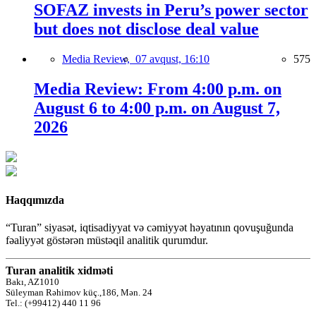
SOFAZ invests in Peru’s power sector
but does not disclose deal value
Media Review,
07 avqust, 16:10
575
Media Review: From 4:00 p.m. on
August 6 to 4:00 p.m. on August 7,
2026
Haqqımızda
“Turan” siyasət, iqtisadiyyat və cəmiyyət həyatının qovuşuğunda
fəaliyyət göstərən müstəqil analitik qurumdur.
Turan analitik xidməti
Bakı, AZ1010
Süleyman Rəhimov küç.,186, Mən. 24
Tel.: (+99412) 440 11 96