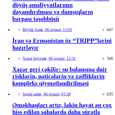
döyüş əməliyyatlarının
dayandırılması və danışıqların
bərpası təşəbbüsü
Böyük Şərq,
06 avqust, 13:05
647
İran və Ermənistan öz “TRIPP”lərini
hazırlayır
Xəzər hövzəsi,
06 avqust, 12:31
506
Xəzər geri çəkilir: su balansına dair
risklərin, nəticələrin və zəifliklərin
kompleks qiymətləndirilməsi
Sosial sahə,
06 avqust, 01:38
635
Əməkhaqları artır, lakin həyat ən çox
hiss edilən sahələrdə daha sürətlə