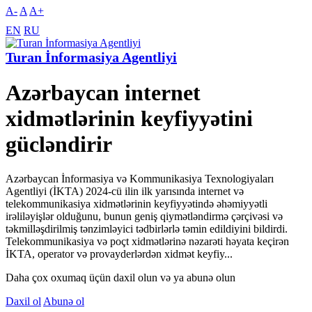
A-
A
A+
EN
RU
Turan İnformasiya Agentliyi
Azərbaycan internet
xidmətlərinin keyfiyyətini
gücləndirir
Azərbaycan İnformasiya və Kommunikasiya Texnologiyaları
Agentliyi (İKTA) 2024-cü ilin ilk yarısında internet və
telekommunikasiya xidmətlərinin keyfiyyətində əhəmiyyətli
irəliləyişlər olduğunu, bunun geniş qiymətləndirmə çərçivəsi və
təkmilləşdirilmiş tənzimləyici tədbirlərlə təmin edildiyini bildirdi.
Telekommunikasiya və poçt xidmətlərinə nəzarəti həyata keçirən
İKTA, operator və provayderlərdən xidmət keyfiy...
Daha çox oxumaq üçün daxil olun və ya abunə olun
Daxil ol
Abunə ol