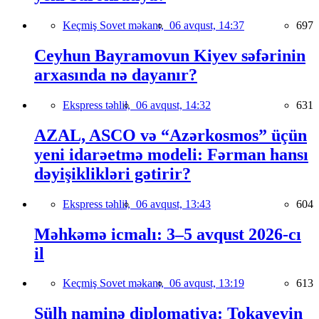
Keçmiş Sovet məkanı,
06 avqust, 14:37
697
Ceyhun Bayramovun Kiyev səfərinin
arxasında nə dayanır?
Ekspress təhlil,
06 avqust, 14:32
631
AZAL, ASCO və “Azərkosmos” üçün
yeni idarəetmə modeli: Fərman hansı
dəyişiklikləri gətirir?
Ekspress təhlil,
06 avqust, 13:43
604
Məhkəmə icmalı: 3–5 avqust 2026-cı
il
Keçmiş Sovet məkanı,
06 avqust, 13:19
613
Sülh naminə diplomatiya: Tokayevin