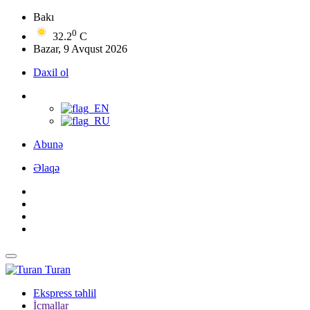
Bakı
0
32.2
C
Bazar, 9 Avqust 2026
Daxil ol
Abunə
Əlaqə
Turan
Ekspress təhlil
İcmallar