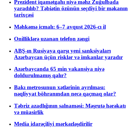
Prezident iqamətgahı niyə məhz Zuğulbada
yaradılıb? Təbiətin özünün seçdiyi bir məkanın
tarixçəsi
Məhkəmə icmalı: 6–7 avqust 2026-cı il
Onilliklərə uzanan telefon zəngi
ABŞ-ın Rusiyaya qarşı yeni sanksiyaları
Azərbaycan üçün risklər və imkanlar yaradır
Azərbaycanda 65 min vakansiya niyə
doldurulmamış qalır?
Bakı metrosunun xətlərinin ayrılması:
nəqliyyat böhranından necə qaçmaq olar?
Təbriz azadlığının salnaməsi: Məşrutə hərəkatı
və müasirlik
Media idarəçiliyi mərkəzləşdirilir