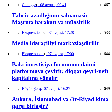
Cəmiyyət,
08 avqust, 00:41
467
Təbriz azadlığının salnaməsi:
Məşrutə hərəkatı və müasirlik
Ekspress təhlil,
07 avqust, 17:28
533
Media idarəçiliyi mərkəzləşdirilir
Ekspress təhlil,
07 avqust, 17:00
644
Bakı investisiya forumunu daimi
platformaya çevirir, diqqət qeyri-neft
kapitalına yönəlir
Böyük Şərq,
07 avqust, 16:27
649
Ankara, İslamabad və Ər-Riyad kimə
qarşı birləşir?