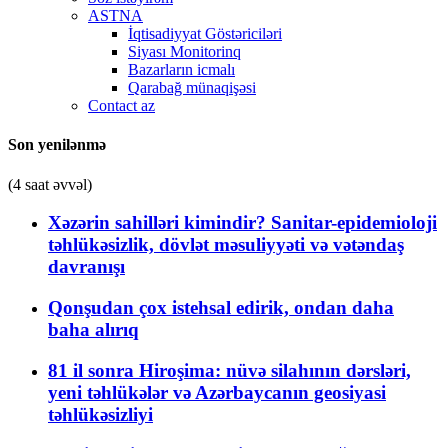
ASTNA
İqtisadiyyat Göstəriciləri
Siyası Monitorinq
Bazarların icmalı
Qarabağ münaqişəsi
Contact az
Son yenilənmə
(4 saat əvvəl)
Xəzərin sahilləri kimindir? Sanitar-epidemioloji
təhlükəsizlik, dövlət məsuliyyəti və vətəndaş
davranışı
Qonşudan çox istehsal edirik, ondan daha
baha alırıq
81 il sonra Hiroşima: nüvə silahının dərsləri,
yeni təhlükələr və Azərbaycanın geosiyasi
təhlükəsizliyi