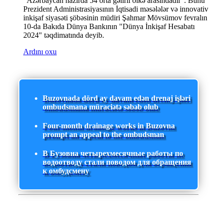
"Azərbaycan hazırda 54 orta gəlirli ölkə arasındadır". Bunu
Prezident Administrasiyasının İqtisadi məsələlər və innovativ
inkişaf siyasəti şöbəsinin müdiri Şahmar Mövsümov fevralın
10-da Bakıda Dünya Bankının "Dünya İnkişaf Hesabatı
2024" təqdimatında deyib.
Ardını oxu
Buzovnada dörd ay davam edən drenaj işləri
ombudsmana müraciətə səbəb olub
Four-month drainage works in Buzovna
prompt an appeal to the ombudsman
В Бузовна четырехмесячные работы по
водоотводу стали поводом для обращения
к омбудсмену