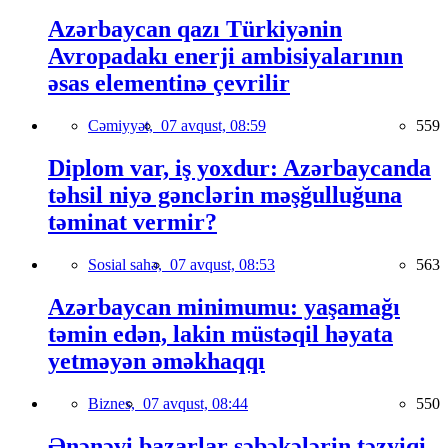
Azərbaycan qazı Türkiyənin
Avropadakı enerji ambisiyalarının
əsas elementinə çevrilir
Cəmiyyət,
07 avqust, 08:59
559
Diplom var, iş yoxdur: Azərbaycanda
təhsil niyə gənclərin məşğulluğuna
təminat vermir?
Sosial sahə,
07 avqust, 08:53
563
Azərbaycan minimumu: yaşamağı
təmin edən, lakin müstəqil həyata
yetməyən əməkhaqqı
Biznes,
07 avqust, 08:44
550
Ənənəvi bazarlar şəbəkələrin təzyiqi