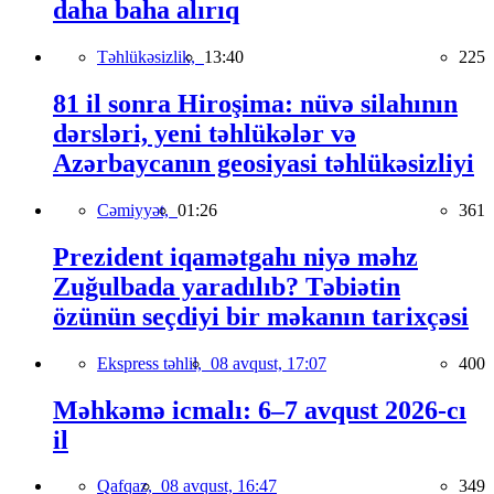
daha baha alırıq
Təhlükəsizlik,
13:40
225
81 il sonra Hiroşima: nüvə silahının
dərsləri, yeni təhlükələr və
Azərbaycanın geosiyasi təhlükəsizliyi
Cəmiyyət,
01:26
361
Prezident iqamətgahı niyə məhz
Zuğulbada yaradılıb? Təbiətin
özünün seçdiyi bir məkanın tarixçəsi
Ekspress təhlil,
08 avqust, 17:07
400
Məhkəmə icmalı: 6–7 avqust 2026-cı
il
Qafqaz,
08 avqust, 16:47
349