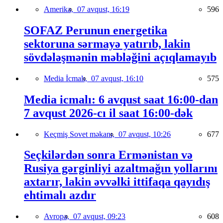
Amerika,
07 avqust, 16:19
596
SOFAZ Perunun energetika
sektoruna sərmayə yatırıb, lakin
sövdələşmənin məbləğini açıqlamayıb
Media İcmalı,
07 avqust, 16:10
575
Media icmalı: 6 avqust saat 16:00-dan
7 avqust 2026-cı il saat 16:00-dək
Keçmiş Sovet məkanı,
07 avqust, 10:26
677
Seçkilərdən sonra Ermənistan və
Rusiya gərginliyi azaltmağın yollarını
axtarır, lakin əvvəlki ittifaqa qayıdış
ehtimalı azdır
Avropa,
07 avqust, 09:23
608