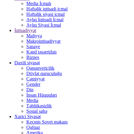
Media İcmalı
Həftəlik iqtisadi icmal
Həftəlik siyasi icmal
Aylıq İqtisadi İcmal
Aylıq Siyasi İcmal
İqtisadiyyat
Maliyyə
Makroiqtisadiyyat
Sənaye
Kənd təsərrüfatı
Biznes
Daxili siyasət
Qanunvericilik
Dövlət quruculuğu
Cəmiyyət
Gender
Din
İnsan Hüquqları
Media
Təhlükəsizlik
Sosial sahə
Xarici Siyasət
Keçmiş Sovet məkanı
Qafqaz
Amerika