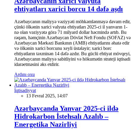
Azərbaycanın xarici valyuta
ehtiyatları xarici borcu 14 dəfə aşdı
Azərbaycanın maliyyə vəziyyəti möhkəmlənməyə davam edir,
çünki ölkənin xarici valyuta ehtiyatları 2025-ci il yanvarın 1-
nə olan vəziyyətə görə 71 milyard dollar həcmində artıb. Bu
rəqəm, həmçinin Azərbaycan Dövlət Neft Fondu (SOFAZ) və
Azərbaycan Mərkəzi Bankının (AMB) ehtiyatlarını əhatə edir
və ölkənin xarici borcunu xeyli üstələyir; xarici borc
ehtiyatların təxminən 14 dəfə azdır. Bu güclü ehtiyat mövqeyi,
Azərbaycanın maliyyə sabitliyini və hökumətin strateji iqtisadi
idarəetməsini əks etdirir.
Ardını oxu
İqtisadiyyat
13 Fevral 2025, 14:07
Azərbaycanda Yanvar 2025-ci ildə
Hidrokarbon İstehsalı Azalıb –
Energetika Nazirliyi