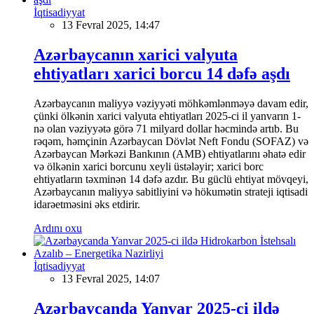
İqtisadiyyat
13 Fevral 2025, 14:47
Azərbaycanın xarici valyuta
ehtiyatları xarici borcu 14 dəfə aşdı
Azərbaycanın maliyyə vəziyyəti möhkəmlənməyə davam edir,
çünki ölkənin xarici valyuta ehtiyatları 2025-ci il yanvarın 1-
nə olan vəziyyətə görə 71 milyard dollar həcmində artıb. Bu
rəqəm, həmçinin Azərbaycan Dövlət Neft Fondu (SOFAZ) və
Azərbaycan Mərkəzi Bankının (AMB) ehtiyatlarını əhatə edir
və ölkənin xarici borcunu xeyli üstələyir; xarici borc
ehtiyatların təxminən 14 dəfə azdır. Bu güclü ehtiyat mövqeyi,
Azərbaycanın maliyyə sabitliyini və hökumətin strateji iqtisadi
idarəetməsini əks etdirir.
Ardını oxu
İqtisadiyyat
13 Fevral 2025, 14:07
Azərbaycanda Yanvar 2025-ci ildə