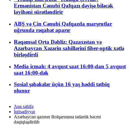
Ermənistan Cənubi Qafqazı dəyişə biləcək
layihəni sürətləndirir
ABŞ və Çin Cənubi Qafqazda marşrutlar
uğrunda rəqabət aparır
Rəqəmsal Orta Dəhliz: Qazaxıstan və
Azərbaycan Xəzərin sahillərini fiber-optik xətlə
birləşdirdi
Media icmalı: 4 avqust saat 16:00-dan 5 avqust
saat 16:00-dək
Sosial şəbəkələr üçün 16 yaş həddi tətbiq
olunur
Ana səhifə
İqtisadiyyat
Azərbaycan qazının Bolqarıstana tədarük həcmi
dəqiqləşdirilib