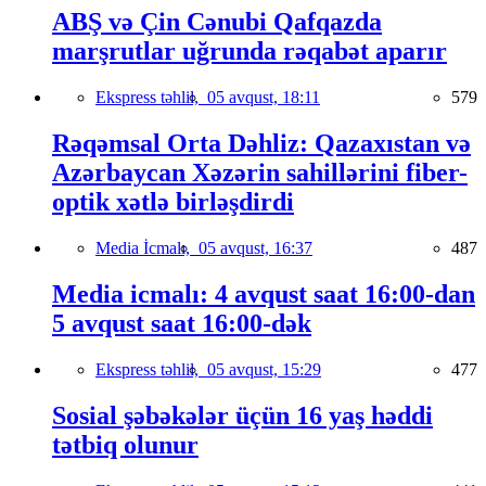
ABŞ və Çin Cənubi Qafqazda
marşrutlar uğrunda rəqabət aparır
Ekspress təhlil,
05 avqust, 18:11
579
Rəqəmsal Orta Dəhliz: Qazaxıstan və
Azərbaycan Xəzərin sahillərini fiber-
optik xətlə birləşdirdi
Media İcmalı,
05 avqust, 16:37
487
Media icmalı: 4 avqust saat 16:00-dan
5 avqust saat 16:00-dək
Ekspress təhlil,
05 avqust, 15:29
477
Sosial şəbəkələr üçün 16 yaş həddi
tətbiq olunur