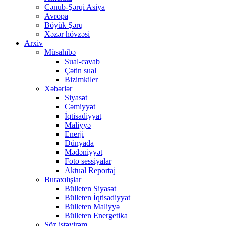
Cənub-Şərqi Asiya
Avropa
Böyük Şərq
Xəzər hövzəsi
Arxiv
Müsahibə
Sual-cavab
Çətin sual
Bizimkiler
Xəbərlər
Siyasət
Cəmiyyət
İqtisadiyyat
Maliyyə
Enerji
Dünyada
Mədəniyyət
Foto sessiyalar
Aktual Reportaj
Buraxılışlar
Bülleten Siyasət
Bülleten İqtisadiyyat
Bülleten Maliyyə
Bülleten Energetika
Söz istəyirəm