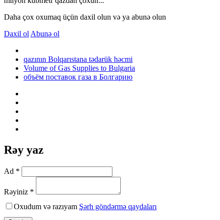
milyon kubmetr qazdan çoxun...
Daha çox oxumaq üçün daxil olun və ya abunə olun
Daxil ol
Abunə ol
qazının Bolqarıstana tədarük həcmi
Volume of Gas Supplies to Bulgaria
объём поставок газа в Болгарию
Rəy yaz
Ad *
Rəyiniz *
Oxudum və razıyam
Şərh göndərmə qaydaları