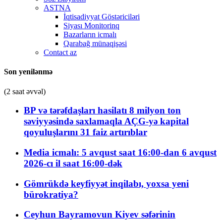
ASTNA
İqtisadiyyat Göstəriciləri
Siyası Monitorinq
Bazarların icmalı
Qarabağ münaqişəsi
Contact az
Son yenilənmə
(2 saat əvvəl)
BP və tərəfdaşları hasilatı 8 milyon ton
səviyyəsində saxlamaqla AÇG-yə kapital
qoyuluşlarını 31 faiz artırıblar
Media icmalı: 5 avqust saat 16:00-dan 6 avqust
2026-cı il saat 16:00-dək
Gömrükdə keyfiyyət inqilabı, yoxsa yeni
bürokratiya?
Ceyhun Bayramovun Kiyev səfərinin