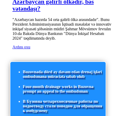
Azərbaycan gəlirli ölkədir, bəs
vətəndaşı?
"Azərbaycan hazırda 54 orta gəlirli ölkə arasındadır". Bunu
Prezident Administrasiyasının İqtisadi məsələlər və innovativ
inkişaf siyasəti şöbəsinin müdiri Şahmar Mövsümov fevralın
10-da Bakıda Dünya Bankının "Dünya İnkişaf Hesabatı
2024" təqdimatında deyib.
Ardını oxu
Buzovnada dörd ay davam edən drenaj işləri
ombudsmana müraciətə səbəb olub
Four-month drainage works in Buzovna
prompt an appeal to the ombudsman
В Бузовна четырехмесячные работы по
водоотводу стали поводом для обращения
к омбудсмену