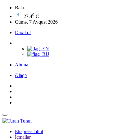
Bakı
0
27.4
C
Cümə, 7 Avqust 2026
Daxil ol
Abunə
Əlaqə
Turan
Ekspress təhlil
İcmallar