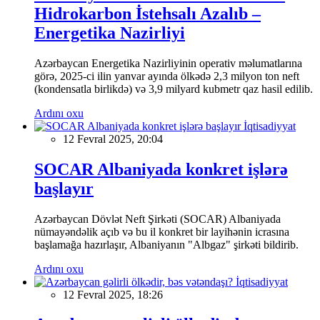
Hidrokarbon İstehsalı Azalıb –
Energetika Nazirliyi
Azərbaycan Energetika Nazirliyinin operativ məlumatlarına
görə, 2025-ci ilin yanvar ayında ölkədə 2,3 milyon ton neft
(kondensatla birlikdə) və 3,9 milyard kubmetr qaz hasil edilib.
Ardını oxu
İqtisadiyyat
12 Fevral 2025, 20:04
SOCAR Albaniyada konkret işlərə
başlayır
Azərbaycan Dövlət Neft Şirkəti (SOCAR) Albaniyada
nümayəndəlik açıb və bu il konkret bir layihənin icrasına
başlamağa hazırlaşır, Albaniyanın "Albgaz" şirkəti bildirib.
Ardını oxu
İqtisadiyyat
12 Fevral 2025, 18:26