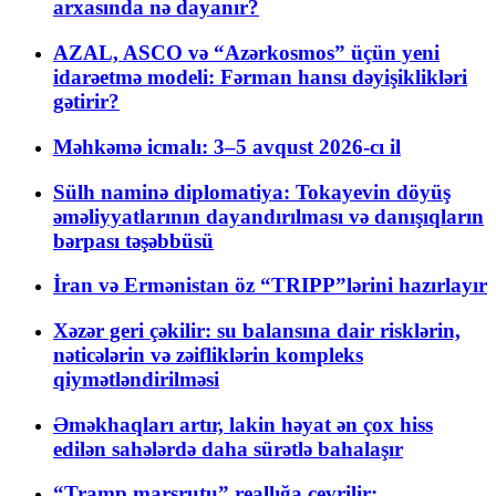
arxasında nə dayanır?
AZAL, ASCO və “Azərkosmos” üçün yeni
idarəetmə modeli: Fərman hansı dəyişiklikləri
gətirir?
Məhkəmə icmalı: 3–5 avqust 2026-cı il
Sülh naminə diplomatiya: Tokayevin döyüş
əməliyyatlarının dayandırılması və danışıqların
bərpası təşəbbüsü
İran və Ermənistan öz “TRIPP”lərini hazırlayır
Xəzər geri çəkilir: su balansına dair risklərin,
nəticələrin və zəifliklərin kompleks
qiymətləndirilməsi
Əməkhaqları artır, lakin həyat ən çox hiss
edilən sahələrdə daha sürətlə bahalaşır
“Tramp marşrutu” reallığa çevrilir: