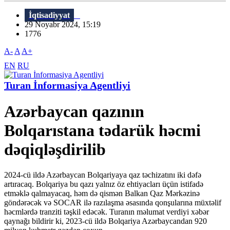
İqtisadiyyat
29 Noyabr 2024, 15:19
1776
A-
A
A+
EN
RU
Turan İnformasiya Agentliyi
Azərbaycan qazının
Bolqarıstana tədarük həcmi
dəqiqləşdirilib
2024-cü ildə Azərbaycan Bolqariyaya qaz təchizatını iki dəfə
artıracaq. Bolqariya bu qazı yalnız öz ehtiyacları üçün istifadə
etməklə qalmayacaq, həm də qismən Balkan Qaz Mərkəzinə
göndərəcək və SOCAR ilə razılaşma əsasında qonşularına müxtəlif
həcmlərdə tranziti təşkil edəcək. Turanın məlumat verdiyi xəbər
qaynağı bildirir ki, 2023-cü ildə Bolqariya Azərbaycandan 920