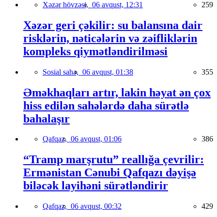
Xəzər hövzəsi,
06 avqust, 12:31
259
Xəzər geri çəkilir: su balansına dair
risklərin, nəticələrin və zəifliklərin
kompleks qiymətləndirilməsi
Sosial sahə,
06 avqust, 01:38
355
Əməkhaqları artır, lakin həyat ən çox
hiss edilən sahələrdə daha sürətlə
bahalaşır
Qafqaz,
06 avqust, 01:06
386
“Tramp marşrutu” reallığa çevrilir:
Ermənistan Cənubi Qafqazı dəyişə
biləcək layihəni sürətləndirir
Qafqaz,
06 avqust, 00:32
429