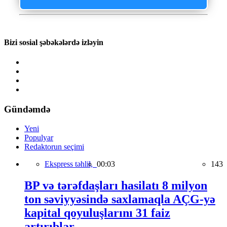
Bizi sosial şəbəkələrdə izləyin
Gündəmdə
Yeni
Populyar
Redaktorun seçimi
Ekspress təhlil,
00:03
143
BP və tərəfdaşları hasilatı 8 milyon
ton səviyyəsində saxlamaqla AÇG-yə
kapital qoyuluşlarını 31 faiz
artırıblar