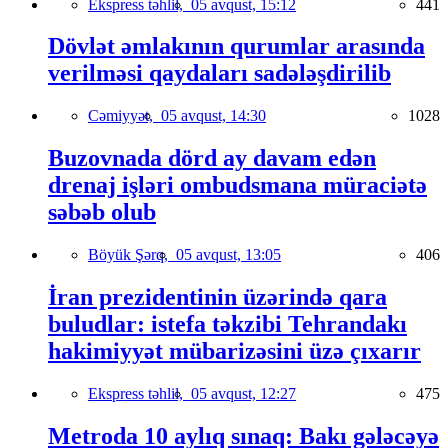
Ekspress təhlil,
05 avqust, 15:12
441
Dövlət əmlakının qurumlar arasında
verilməsi qaydaları sadələşdirilib
Cəmiyyət,
05 avqust, 14:30
1028
Buzovnada dörd ay davam edən
drenaj işləri ombudsmana müraciətə
səbəb olub
Böyük Şərq,
05 avqust, 13:05
406
İran prezidentinin üzərində qara
buludlar: istefa təkzibi Tehrandakı
hakimiyyət mübarizəsini üzə çıxarır
Ekspress təhlil,
05 avqust, 12:27
475
Metroda 10 aylıq sınaq: Bakı gələcəyə