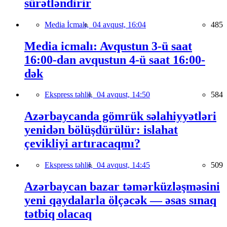
sürətləndirir
Media İcmalı,
04 avqust, 16:04
485
Media icmalı: Avqustun 3-ü saat
16:00-dan avqustun 4-ü saat 16:00-
dək
Ekspress təhlil,
04 avqust, 14:50
584
Azərbaycanda gömrük səlahiyyətləri
yenidən bölüşdürülür: islahat
çevikliyi artıracaqmı?
Ekspress təhlil,
04 avqust, 14:45
509
Azərbaycan bazar təmərküzləşməsini
yeni qaydalarla ölçəcək — əsas sınaq
tətbiq olacaq