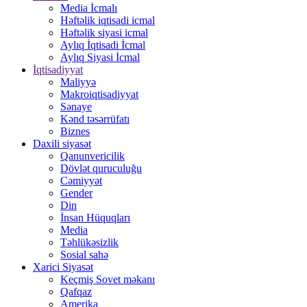
Media İcmalı
Həftəlik iqtisadi icmal
Həftəlik siyasi icmal
Aylıq İqtisadi İcmal
Aylıq Siyasi İcmal
İqtisadiyyat
Maliyyə
Makroiqtisadiyyat
Sənaye
Kənd təsərrüfatı
Biznes
Daxili siyasət
Qanunvericilik
Dövlət quruculuğu
Cəmiyyət
Gender
Din
İnsan Hüquqları
Media
Təhlükəsizlik
Sosial sahə
Xarici Siyasət
Keçmiş Sovet məkanı
Qafqaz
Amerika