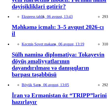
dəyişiklikləri gətirir?
Ekspress təhlil,
06 avqust, 13:43
293
Məhkəmə icmalı: 3–5 avqust 2026-cı
il
Keçmiş Sovet məkanı,
06 avqust, 13:19
310
Sülh naminə diplomatiya: Tokayevin
döyüş əməliyyatlarının
dayandırılması və danışıqların
bərpası təşəbbüsü
Böyük Şərq,
06 avqust, 13:05
292
İran və Ermənistan öz “TRIPP”lərini
hazırlayır