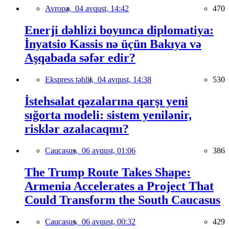
Avropa,
04 avqust, 14:42
470
Enerji dəhlizi boyunca diplomatiya:
İnyatsio Kassis nə üçün Bakıya və
Aşqabada səfər edir?
Ekspress təhlil,
04 avqust, 14:38
530
İstehsalat qəzalarına qarşı yeni
sığorta modeli: sistem yenilənir,
risklər azalacaqmı?
Caucasus,
06 avqust, 01:06
386
The Trump Route Takes Shape:
Armenia Accelerates a Project That
Could Transform the South Caucasus
Caucasus,
06 avqust, 00:32
429