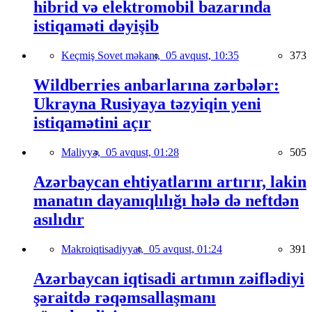
hibrid və elektromobil bazarında
istiqaməti dəyişib
Keçmiş Sovet məkanı,
05 avqust, 10:35
373
Wildberries anbarlarına zərbələr:
Ukrayna Rusiyaya təzyiqin yeni
istiqamətini açır
Maliyyə,
05 avqust, 01:28
505
Azərbaycan ehtiyatlarını artırır, lakin
manatın dayanıqlılığı hələ də neftdən
asılıdır
Makroiqtisadiyyat,
05 avqust, 01:24
391
Azərbaycan iqtisadi artımın zəiflədiyi
şəraitdə rəqəmsallaşmanı