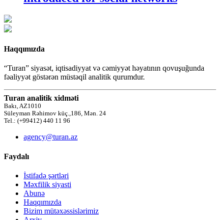
Haqqımızda
“Turan” siyasət, iqtisadiyyat və cəmiyyət həyatının qovuşuğunda
fəaliyyət göstərən müstəqil analitik qurumdur.
Turan analitik xidməti
Bakı, AZ1010
Süleyman Rəhimov küç.,186, Mən. 24
Tel.: (+99412) 440 11 96
agency@turan.az
Faydalı
İstifadə şərtləri
Məxfilik siyasti
Abunə
Haqqımızda
Bizim mütəxəssislərimiz
Arxiv