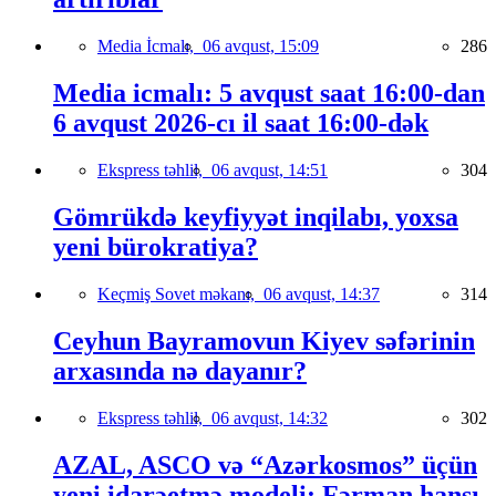
Media İcmalı,
06 avqust, 15:09
286
Media icmalı: 5 avqust saat 16:00-dan
6 avqust 2026-cı il saat 16:00-dək
Ekspress təhlil,
06 avqust, 14:51
304
Gömrükdə keyfiyyət inqilabı, yoxsa
yeni bürokratiya?
Keçmiş Sovet məkanı,
06 avqust, 14:37
314
Ceyhun Bayramovun Kiyev səfərinin
arxasında nə dayanır?
Ekspress təhlil,
06 avqust, 14:32
302
AZAL, ASCO və “Azərkosmos” üçün
yeni idarəetmə modeli: Fərman hansı