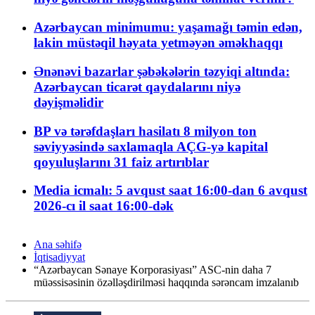
Azərbaycan minimumu: yaşamağı təmin edən,
lakin müstəqil həyata yetməyən əməkhaqqı
Ənənəvi bazarlar şəbəkələrin təzyiqi altında:
Azərbaycan ticarət qaydalarını niyə
dəyişməlidir
BP və tərəfdaşları hasilatı 8 milyon ton
səviyyəsində saxlamaqla AÇG-yə kapital
qoyuluşlarını 31 faiz artırıblar
Media icmalı: 5 avqust saat 16:00-dan 6 avqust
2026-cı il saat 16:00-dək
Ana səhifə
İqtisadiyyat
“Azərbaycan Sənaye Korporasiyası” ASC-nin daha 7
müəssisəsinin özəlləşdirilməsi haqqında sərəncam imzalanıb