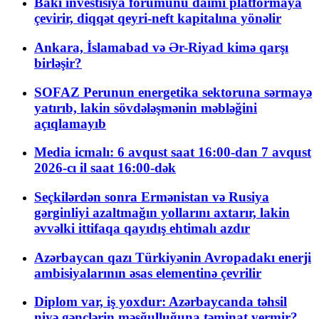
Bakı investisiya forumunu daimi platformaya
çevirir, diqqət qeyri-neft kapitalına yönəlir
Ankara, İslamabad və Ər-Riyad kimə qarşı
birləşir?
SOFAZ Perunun energetika sektoruna sərmayə
yatırıb, lakin sövdələşmənin məbləğini
açıqlamayıb
Media icmalı: 6 avqust saat 16:00-dan 7 avqust
2026-cı il saat 16:00-dək
Seçkilərdən sonra Ermənistan və Rusiya
gərginliyi azaltmağın yollarını axtarır, lakin
əvvəlki ittifaqa qayıdış ehtimalı azdır
Azərbaycan qazı Türkiyənin Avropadakı enerji
ambisiyalarının əsas elementinə çevrilir
Diplom var, iş yoxdur: Azərbaycanda təhsil
niyə gənclərin məşğulluğuna təminat vermir?