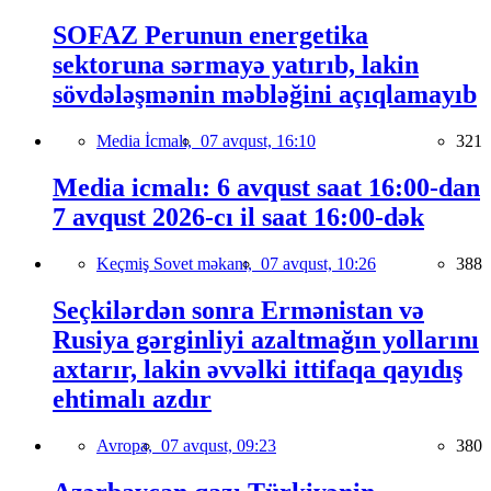
SOFAZ Perunun energetika
sektoruna sərmayə yatırıb, lakin
sövdələşmənin məbləğini açıqlamayıb
Media İcmalı,
07 avqust, 16:10
321
Media icmalı: 6 avqust saat 16:00-dan
7 avqust 2026-cı il saat 16:00-dək
Keçmiş Sovet məkanı,
07 avqust, 10:26
388
Seçkilərdən sonra Ermənistan və
Rusiya gərginliyi azaltmağın yollarını
axtarır, lakin əvvəlki ittifaqa qayıdış
ehtimalı azdır
Avropa,
07 avqust, 09:23
380