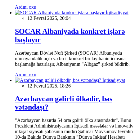
Ardını oxu
İqtisadiyyat
12 Fevral 2025, 20:04
SOCAR Albaniyada konkret işlərə
başlayır
Azərbaycan Dövlət Neft Şirkəti (SOCAR) Albaniyada
nümayəndəlik açıb və bu il konkret bir layihənin icrasına
başlamağa hazırlaşır, Albaniyanın "Albgaz" şirkəti bildirib.
Ardını oxu
İqtisadiyyat
12 Fevral 2025, 18:26
Azərbaycan gəlirli ölkədir, bəs
vətəndaşı?
"Azərbaycan hazırda 54 orta gəlirli ölkə arasındadır". Bunu
Prezident Administrasiyasının İqtisadi məsələlər və innovativ
inkişaf siyasəti şöbəsinin müdiri Şahmar Mövsümov fevralın
10-da Bakıda Dünya Bankının "Dünya İnkişaf Hesabatı