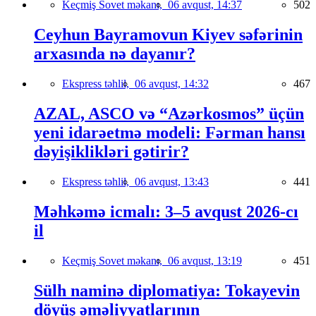
Keçmiş Sovet məkanı,
06 avqust, 14:37
502
Ceyhun Bayramovun Kiyev səfərinin
arxasında nə dayanır?
Ekspress təhlil,
06 avqust, 14:32
467
AZAL, ASCO və “Azərkosmos” üçün
yeni idarəetmə modeli: Fərman hansı
dəyişiklikləri gətirir?
Ekspress təhlil,
06 avqust, 13:43
441
Məhkəmə icmalı: 3–5 avqust 2026-cı
il
Keçmiş Sovet məkanı,
06 avqust, 13:19
451
Sülh naminə diplomatiya: Tokayevin
döyüş əməliyyatlarının