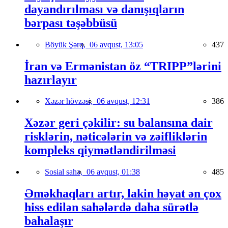
dayandırılması və danışıqların
bərpası təşəbbüsü
Böyük Şərq,
06 avqust, 13:05
437
İran və Ermənistan öz “TRIPP”lərini
hazırlayır
Xəzər hövzəsi,
06 avqust, 12:31
386
Xəzər geri çəkilir: su balansına dair
risklərin, nəticələrin və zəifliklərin
kompleks qiymətləndirilməsi
Sosial sahə,
06 avqust, 01:38
485
Əməkhaqları artır, lakin həyat ən çox
hiss edilən sahələrdə daha sürətlə
bahalaşır