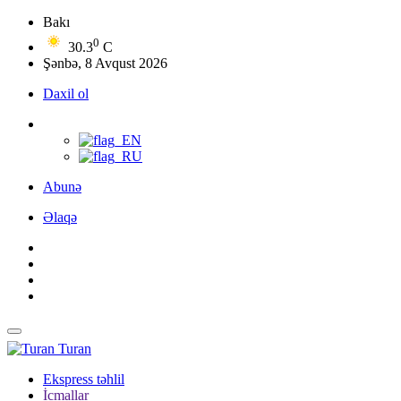
Bakı
0
30.3
C
Şənbə, 8 Avqust 2026
Daxil ol
Abunə
Əlaqə
Turan
Ekspress təhlil
İcmallar