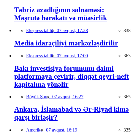
Təbriz azadlığının salnaməsi:
Məşrutə hərəkatı və müasirlik
Ekspress təhlil,
07 avqust, 17:28
338
Media idarəçiliyi mərkəzləşdirilir
Ekspress təhlil,
07 avqust, 17:00
363
Bakı investisiya forumunu daimi
platformaya çevirir, diqqət qeyri-neft
kapitalına yönəlir
Böyük Şərq,
07 avqust, 16:27
365
Ankara, İslamabad və Ər-Riyad kimə
qarşı birləşir?
Amerika,
07 avqust, 16:19
335