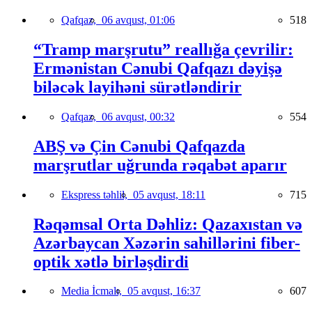
Qafqaz,
06 avqust, 01:06
518
“Tramp marşrutu” reallığa çevrilir:
Ermənistan Cənubi Qafqazı dəyişə
biləcək layihəni sürətləndirir
Qafqaz,
06 avqust, 00:32
554
ABŞ və Çin Cənubi Qafqazda
marşrutlar uğrunda rəqabət aparır
Ekspress təhlil,
05 avqust, 18:11
715
Rəqəmsal Orta Dəhliz: Qazaxıstan və
Azərbaycan Xəzərin sahillərini fiber-
optik xətlə birləşdirdi
Media İcmalı,
05 avqust, 16:37
607