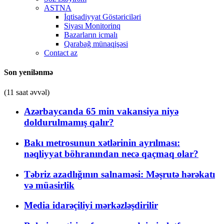
ASTNA
İqtisadiyyat Göstəriciləri
Siyası Monitorinq
Bazarların icmalı
Qarabağ münaqişəsi
Contact az
Son yenilənmə
(11 saat əvvəl)
Azərbaycanda 65 min vakansiya niyə
doldurulmamış qalır?
Bakı metrosunun xətlərinin ayrılması:
nəqliyyat böhranından necə qaçmaq olar?
Təbriz azadlığının salnaməsi: Məşrutə hərəkatı
və müasirlik
Media idarəçiliyi mərkəzləşdirilir