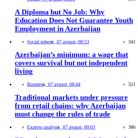
A Diploma but No Job: Why
Education Does Not Guarantee Youth
Employment in Azerbaijan
Social sphere,
07 avqust, 08:53
341
Azerbaijan’s minimum: a wage that
covers survival but not independent
living
Business,
07 avqust, 08:44
321
Traditional markets under pressure
from retail chains: why Azerbaijan
must change the rules of trade
Express analysis,
07 avqust, 00:03
386