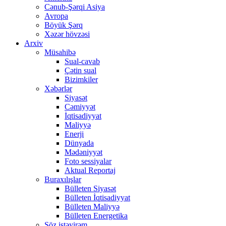
Cənub-Şərqi Asiya
Avropa
Böyük Şərq
Xəzər hövzəsi
Arxiv
Müsahibə
Sual-cavab
Çətin sual
Bizimkiler
Xəbərlər
Siyasət
Cəmiyyət
İqtisadiyyat
Maliyyə
Enerji
Dünyada
Mədəniyyət
Foto sessiyalar
Aktual Reportaj
Buraxılışlar
Bülleten Siyasət
Bülleten İqtisadiyyat
Bülleten Maliyyə
Bülleten Energetika
Söz istəyirəm