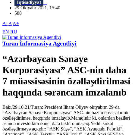
İqtisadiyyat
29 Oktyabr 2021, 15:40
588
A-
A
A+
EN
RU
Turan İnformasiya Agentliyi
“Azərbaycan Sənaye
Korporasiyası” ASC-nin daha
7 müəssisəsinin özəlləşdirilməsi
haqqında sərəncam imzalanıb
Bakı/29.10.21/Turan: Prezident İlham Əliyev oktyabrın 29-da
“Azərbaycan Sənaye Korporasiyası” ASC-nin bəzi müəssisələrinin
özəlləşdirilməsi haqqında imzalayıb.Maraqlıdır ki, onlardan bəziləri
əslində investorlara ikinci dəfə təklif olunacaq.Yeddi şirkət
özəlləşdirməyə açıqdır: “ASK Şüşə”, “ASK Ayaqqabı Fabriki”,
“Azəripək”, “ASK Tekstil”, “ASK İzolit”, “ASK Şəki SES” və