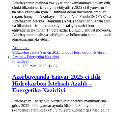
Azərbaycanın maliyyə vəziyyəti möhkəmlənməyə davam edir,
çünki ölkənin xarici valyuta ehtiyatları 2025-ci il yanvarın 1-
nə olan vəziyyətə görə 71 milyard dollar həcmində artıb. Bu
rəqəm, həmçinin Azərbaycan Dövlət Neft Fondu (SOFAZ) və
Azərbaycan Mərkəzi Bankının (AMB) ehtiyatlarını əhatə edir
və ölkənin xarici borcunu xeyli üstələyir; xarici borc
ehtiyatların təxminən 14 dəfə azdır. Bu güclü ehtiyat mövqeyi,
Azərbaycanın maliyyə sabitliyini və hökumətin strateji iqtisadi
idarəetməsini əks etdirir.
Ardını oxu
İqtisadiyyat
13 Fevral 2025, 14:07
Azərbaycanda Yanvar 2025-ci ildə
Hidrokarbon İstehsalı Azalıb –
Energetika Nazirliyi
Azərbaycan Energetika Nazirliyinin operativ məlumatlarına
görə, 2025-ci ilin yanvar ayında ölkədə 2,3 milyon ton neft
(kondensatla birlikdə) və 3,9 milyard kubmetr qaz hasil edilib.