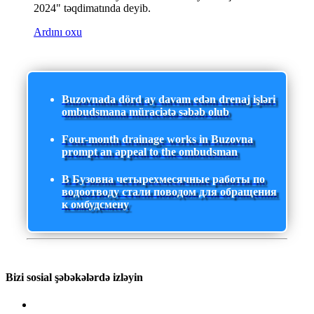
2024" təqdimatında deyib.
Ardını oxu
Buzovnada dörd ay davam edən drenaj işləri
ombudsmana müraciətə səbəb olub
Four-month drainage works in Buzovna
prompt an appeal to the ombudsman
В Бузовна четырехмесячные работы по
водоотводу стали поводом для обращения
к омбудсмену
Bizi sosial şəbəkələrdə izləyin