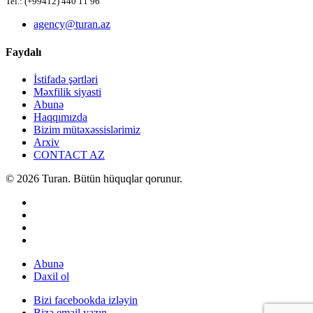
Tel.: (+99412) 440 11 96
agency@turan.az
Faydalı
İstifadə şərtləri
Məxfilik siyasti
Abunə
Haqqımızda
Bizim mütəxəssislərimiz
Arxiv
CONTACT AZ
© 2026 Turan. Bütün hüquqlar qorunur.
Abunə
Daxil ol
Bizi facebookda izləyin
Bizə email yazın