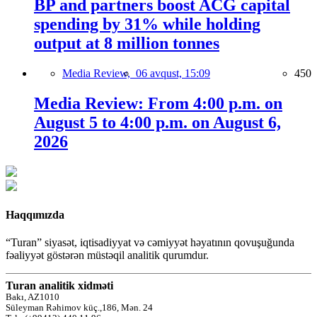
BP and partners boost ACG capital
spending by 31% while holding
output at 8 million tonnes
Media Review,
06 avqust, 15:09
450
Media Review: From 4:00 p.m. on
August 5 to 4:00 p.m. on August 6,
2026
Haqqımızda
“Turan” siyasət, iqtisadiyyat və cəmiyyət həyatının qovuşuğunda
fəaliyyət göstərən müstəqil analitik qurumdur.
Turan analitik xidməti
Bakı, AZ1010
Süleyman Rəhimov küç.,186, Mən. 24