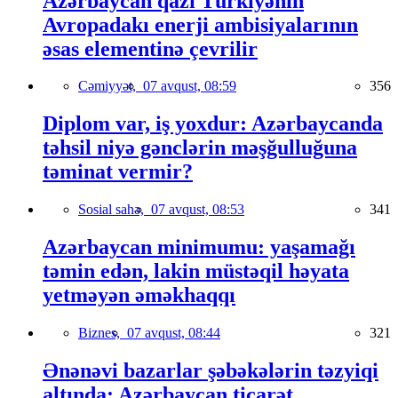
Azərbaycan qazı Türkiyənin
Avropadakı enerji ambisiyalarının
əsas elementinə çevrilir
Cəmiyyət,
07 avqust, 08:59
356
Diplom var, iş yoxdur: Azərbaycanda
təhsil niyə gənclərin məşğulluğuna
təminat vermir?
Sosial sahə,
07 avqust, 08:53
341
Azərbaycan minimumu: yaşamağı
təmin edən, lakin müstəqil həyata
yetməyən əməkhaqqı
Biznes,
07 avqust, 08:44
321
Ənənəvi bazarlar şəbəkələrin təzyiqi
altında: Azərbaycan ticarət