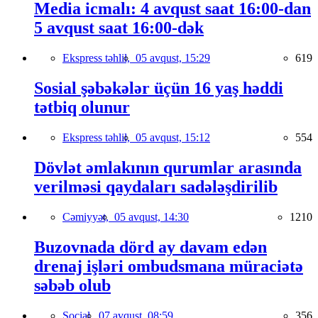
Media icmalı: 4 avqust saat 16:00-dan
5 avqust saat 16:00-dək
Ekspress təhlil,
05 avqust, 15:29
619
Sosial şəbəkələr üçün 16 yaş həddi
tətbiq olunur
Ekspress təhlil,
05 avqust, 15:12
554
Dövlət əmlakının qurumlar arasında
verilməsi qaydaları sadələşdirilib
Cəmiyyət,
05 avqust, 14:30
1210
Buzovnada dörd ay davam edən
drenaj işləri ombudsmana müraciətə
səbəb olub
Social,
07 avqust, 08:59
356