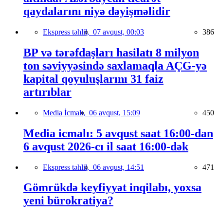
qaydalarını niyə dəyişməlidir
Ekspress təhlil,
07 avqust, 00:03
386
BP və tərəfdaşları hasilatı 8 milyon
ton səviyyəsində saxlamaqla AÇG-yə
kapital qoyuluşlarını 31 faiz
artırıblar
Media İcmalı,
06 avqust, 15:09
450
Media icmalı: 5 avqust saat 16:00-dan
6 avqust 2026-cı il saat 16:00-dək
Ekspress təhlil,
06 avqust, 14:51
471
Gömrükdə keyfiyyət inqilabı, yoxsa
yeni bürokratiya?