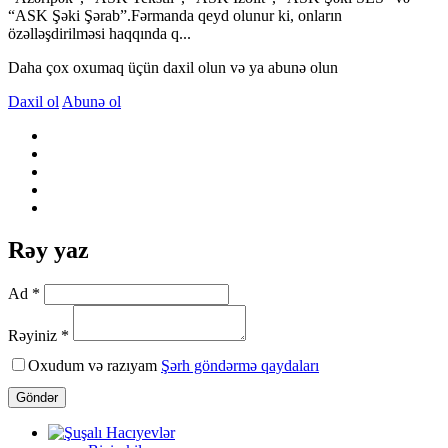
“ASK Şəki Şərab”.Fərmanda qeyd olunur ki, onların
özəlləşdirilməsi haqqında q...
Daha çox oxumaq üçün daxil olun və ya abunə olun
Daxil ol
Abunə ol
Rəy yaz
Ad *
Rəyiniz *
Oxudum və razıyam
Şərh göndərmə qaydaları
Göndər