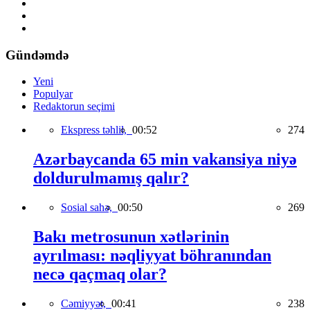
Gündəmdə
Yeni
Populyar
Redaktorun seçimi
Ekspress təhlil,
00:52
274
Azərbaycanda 65 min vakansiya niyə
doldurulmamış qalır?
Sosial sahə,
00:50
269
Bakı metrosunun xətlərinin
ayrılması: nəqliyyat böhranından
necə qaçmaq olar?
Cəmiyyət,
00:41
238