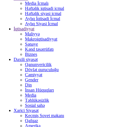
Media İcmalı
Həftəlik iqtisadi icmal
Həftəlik siyasi icmal
Aylıq İqtisadi İcmal
Aylıq Siyasi İcmal
İqtisadiyyat
Maliyyə
Makroiqtisadiyyat
Sənaye
Kənd təsərrüfatı
Biznes
Daxili siyasət
Qanunvericilik
Dövlət quruculuğu
Cəmiyyət
Gender
Din
İnsan Hüquqları
Media
Təhlükəsizlik
Sosial sahə
Xarici Siyasət
Keçmiş Sovet məkanı
Qafqaz
Amerika