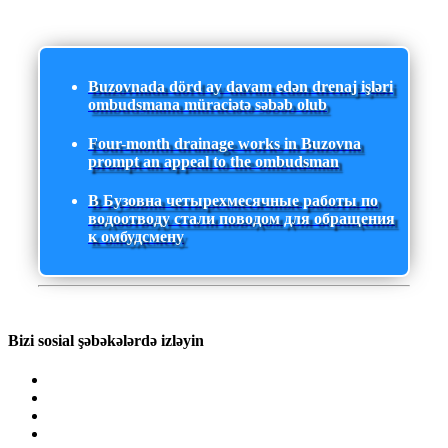
Buzovnada dörd ay davam edən drenaj işləri
ombudsmana müraciətə səbəb olub
Four-month drainage works in Buzovna
prompt an appeal to the ombudsman
В Бузовна четырехмесячные работы по
водоотводу стали поводом для обращения
к омбудсмену
Bizi sosial şəbəkələrdə izləyin