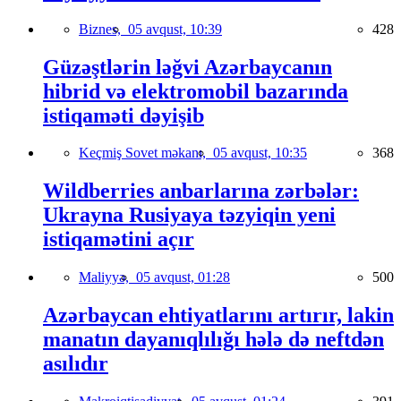
Biznes,
05 avqust, 10:39
428
Güzəştlərin ləğvi Azərbaycanın
hibrid və elektromobil bazarında
istiqaməti dəyişib
Keçmiş Sovet məkanı,
05 avqust, 10:35
368
Wildberries anbarlarına zərbələr:
Ukrayna Rusiyaya təzyiqin yeni
istiqamətini açır
Maliyyə,
05 avqust, 01:28
500
Azərbaycan ehtiyatlarını artırır, lakin
manatın dayanıqlılığı hələ də neftdən
asılıdır