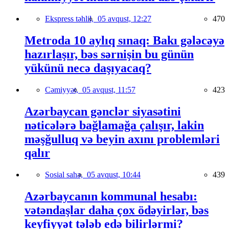
Ekspress təhlil,
05 avqust, 12:27
470
Metroda 10 aylıq sınaq: Bakı gələcəyə
hazırlaşır, bəs sərnişin bu günün
yükünü necə daşıyacaq?
Cəmiyyət,
05 avqust, 11:57
423
Azərbaycan gənclər siyasətini
nəticələrə bağlamağa çalışır, lakin
məşğulluq və beyin axını problemləri
qalır
Sosial sahə,
05 avqust, 10:44
439
Azərbaycanın kommunal hesabı:
vətəndaşlar daha çox ödəyirlər, bəs
keyfiyyət tələb edə bilirlərmi?