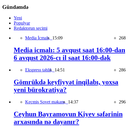
Gündəmdə
Yeni
Populyar
Redaktorun seçimi
Media İcmalı,
15:09
268
Media icmalı: 5 avqust saat 16:00-dan
6 avqust 2026-cı il saat 16:00-dək
Ekspress təhlil,
14:51
286
Gömrükdə keyfiyyət inqilabı, yoxsa
yeni bürokratiya?
Keçmiş Sovet məkanı,
14:37
296
Ceyhun Bayramovun Kiyev səfərinin
arxasında nə dayanır?