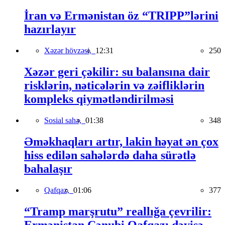
İran və Ermənistan öz “TRIPP”lərini
hazırlayır
Xəzər hövzəsi,
12:31
250
Xəzər geri çəkilir: su balansına dair
risklərin, nəticələrin və zəifliklərin
kompleks qiymətləndirilməsi
Sosial sahə,
01:38
348
Əməkhaqları artır, lakin həyat ən çox
hiss edilən sahələrdə daha sürətlə
bahalaşır
Qafqaz,
01:06
377
“Tramp marşrutu” reallığa çevrilir:
Ermənistan Cənubi Qafqazı dəyişə