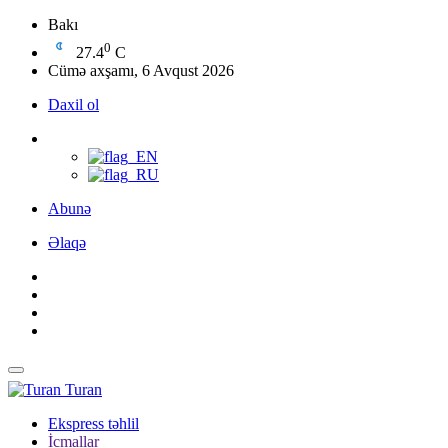
Bakı
0
27.4
C
Cümə axşamı, 6 Avqust 2026
Daxil ol
Abunə
Əlaqə
Turan
Ekspress təhlil
İcmallar