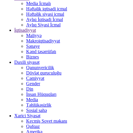
Media İcmalı
Həftəlik iqtisadi icmal
Həftəlik siyasi icmal
Aylıq İqtisadi İcmal
Aylıq Siyasi İcmal
İqtisadiyyat
Maliyyə
Makroiqtisadiyyat
Sənaye
Kənd təsərrüfatı
Biznes
Daxili siyasət
Qanunvericilik
Dövlət quruculuğu
Cəmiyyət
Gender
Din
İnsan Hüquqları
Media
Təhlükəsizlik
Sosial sahə
Xarici Siyasət
Keçmiş Sovet məkanı
Qafqaz
Amerika