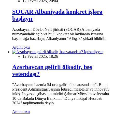
12 Fevral 2025, 20:04
SOCAR Albaniyada konkret işlərə
başlayır
Azərbaycan Dövlət Neft Şirkəti (SOCAR) Albaniyada
nümayəndəlik açıb və bu il konkret bir layihənin icrasına
başlamağa hazırlaşır, Albaniyanın "Albgaz" şirkəti bildirib.
Ardını oxu
İqtisadiyyat
12 Fevral 2025, 18:26
Azərbaycan gəlirli ölkədir, bəs
vətəndaşı?
"Azərbaycan hazırda 54 orta gəlirli ölkə arasındadır". Bunu
Prezident Administrasiyasının İqtisadi məsələlər və innovativ
inkişaf siyasəti şöbəsinin müdiri Şahmar Mövsümov fevralın
10-da Bakıda Dünya Bankının "Dünya İnkişaf Hesabatı
2024" təqdimatında deyib.
Ardını oxu