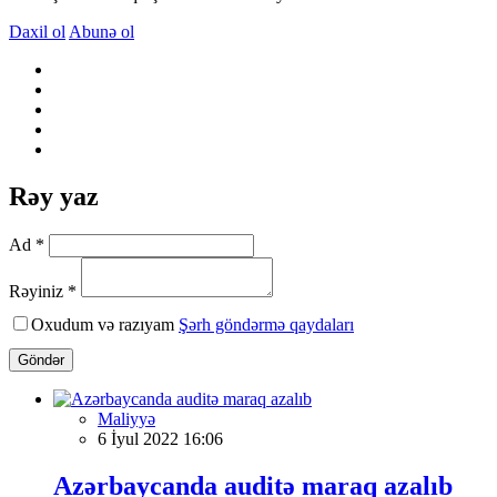
Daxil ol
Abunə ol
Rəy yaz
Ad *
Rəyiniz *
Oxudum və razıyam
Şərh göndərmə qaydaları
Göndər
Maliyyə
6 İyul 2022 16:06
Azərbaycanda auditə maraq azalıb