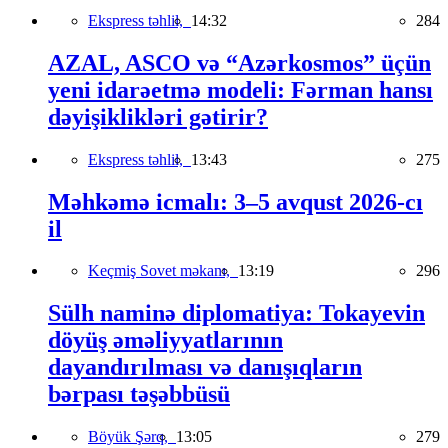
Ekspress təhlil,
14:32
284
AZAL, ASCO və “Azərkosmos” üçün
yeni idarəetmə modeli: Fərman hansı
dəyişiklikləri gətirir?
Ekspress təhlil,
13:43
275
Məhkəmə icmalı: 3–5 avqust 2026-cı
il
Keçmiş Sovet məkanı,
13:19
296
Sülh naminə diplomatiya: Tokayevin
döyüş əməliyyatlarının
dayandırılması və danışıqların
bərpası təşəbbüsü
Böyük Şərq,
13:05
279