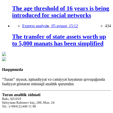
The age threshold of 16 years is being
introduced for social networks
Express analysis,
05 avqust, 15:12
434
The transfer of state assets worth up
to 5,000 manats has been simplified
Haqqımızda
“Turan” siyasət, iqtisadiyyat və cəmiyyət həyatının qovuşuğunda
fəaliyyət göstərən müstəqil analitik qurumdur.
Turan analitik xidməti
Bakı, AZ1010
Süleyman Rəhimov küç.,186, Mən. 24
Tel.: (+99412) 440 11 96