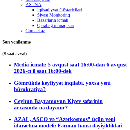
ASTNA
İqtisadiyyat Göstəriciləri
Siyası Monitorinq
Bazarların icmalı
Qarabağ münaqişəsi
Contact az
Son yenilənmə
(8 saat əvvəl)
Media icmalı: 5 avqust saat 16:00-dan 6 avqust
2026-cı il saat 16:00-dək
Gömrükdə keyfiyyət inqilabı, yoxsa yeni
bürokratiya?
Ceyhun Bayramovun Kiyev səfərinin
arxasında nə dayanır?
AZAL, ASCO və “Azərkosmos” üçün yeni
idarəetmə modeli: Fərman hansı dəyişiklikləri