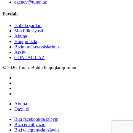
agency@turan.az
Faydalı
İstifadə şərtləri
Məxfilik siyasti
Abunə
Haqqımızda
Bizim mütəxəssislərimiz
Arxiv
CONTACT AZ
© 2026 Turan. Bütün hüquqlar qorunur.
Abunə
Daxil ol
Bizi facebookda izləyin
Bizə email yazın
Bizi teleqram-da izləyin