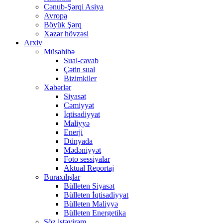
Cənub-Şərqi Asiya
Avropa
Böyük Şərq
Xəzər hövzəsi
Arxiv
Müsahibə
Sual-cavab
Çətin sual
Bizimkiler
Xəbərlər
Siyasət
Cəmiyyət
İqtisadiyyat
Maliyyə
Enerji
Dünyada
Mədəniyyət
Foto sessiyalar
Aktual Reportaj
Buraxılışlar
Bülleten Siyasət
Bülleten İqtisadiyyat
Bülleten Maliyyə
Bülleten Energetika
Söz istəyirəm