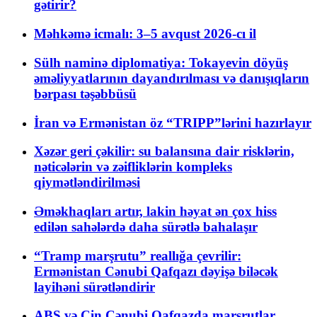
gətirir?
Məhkəmə icmalı: 3–5 avqust 2026-cı il
Sülh naminə diplomatiya: Tokayevin döyüş
əməliyyatlarının dayandırılması və danışıqların
bərpası təşəbbüsü
İran və Ermənistan öz “TRIPP”lərini hazırlayır
Xəzər geri çəkilir: su balansına dair risklərin,
nəticələrin və zəifliklərin kompleks
qiymətləndirilməsi
Əməkhaqları artır, lakin həyat ən çox hiss
edilən sahələrdə daha sürətlə bahalaşır
“Tramp marşrutu” reallığa çevrilir:
Ermənistan Cənubi Qafqazı dəyişə biləcək
layihəni sürətləndirir
ABŞ və Çin Cənubi Qafqazda marşrutlar