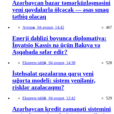
Azərbaycan bazar təmərküzləşməsini
yeni qaydalarla ölçəcək — əsas sınaq
tətbiq olacaq
Avropa,
04 avqust, 14:42
467
Enerji dəhlizi boyunca diplomatiya:
İnyatsio Kassis nə üçün Bakıya və
Aşqabada səfər edir?
Ekspress təhlil,
04 avqust, 14:38
528
İstehsalat qəzalarına qarşı yeni
sığorta modeli: sistem yenilənir,
risklər azalacaqmı?
Ekspress təhlil,
04 avqust, 12:42
529
Azərbaycan kredit zəmanəti sistemini