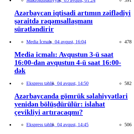
Makroiqtisadiyyat,
05 avqust, 01:24
391
Azərbaycan iqtisadi artımın zəiflədiyi
şəraitdə rəqəmsallaşmanı
sürətləndirir
Media İcmalı,
04 avqust, 16:04
478
Media icmalı: Avqustun 3-ü saat
16:00-dan avqustun 4-ü saat 16:00-
dək
Ekspress təhlil,
04 avqust, 14:50
582
Azərbaycanda gömrük səlahiyyətləri
yenidən bölüşdürülür: islahat
çevikliyi artıracaqmı?
Ekspress təhlil,
04 avqust, 14:45
506