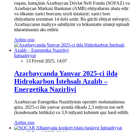
rəqəm, həmçinin Azərbaycan Dövlət Neft Fondu (SOFAZ) və
Azərbaycan Mərkəzi Bankının (AMB) ehtiyatlarını əhatə edir
və ölkənin xarici borcunu xeyli üstələyir; xarici borc
ehtiyatların təxminən 14 dəfə azdır. Bu güclü ehtiyat mövqeyi,
Azərbaycanın maliyyə sabitliyini və hökumətin strateji iqtisadi
idarəetməsini əks etdirir.
Ardını oxu
İqtisadiyyat
13 Fevral 2025, 14:07
Azərbaycanda Yanvar 2025-ci ildə
Hidrokarbon İstehsalı Azalıb –
Energetika Nazirliyi
Azərbaycan Energetika Nazirliyinin operativ məlumatlarına
görə, 2025-ci ilin yanvar ayında ölkədə 2,3 milyon ton neft
(kondensatla birlikdə) və 3,9 milyard kubmetr qaz hasil edilib.
Ardını oxu
İqtisadiyyat