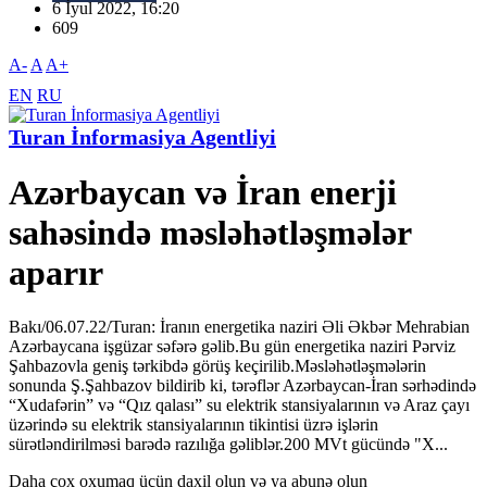
6 İyul 2022, 16:20
609
A-
A
A+
EN
RU
Turan İnformasiya Agentliyi
Azərbaycan və İran enerji
sahəsində məsləhətləşmələr
aparır
Bakı/06.07.22/Turan: İranın energetika naziri Əli Əkbər Mehrabian
Azərbaycana işgüzar səfərə gəlib.Bu gün energetika naziri Pərviz
Şahbazovla geniş tərkibdə görüş keçirilib.Məsləhətləşmələrin
sonunda Ş.Şahbazov bildirib ki, tərəflər Azərbaycan-İran sərhədində
“Xudafərin” və “Qız qalası” su elektrik stansiyalarının və Araz çayı
üzərində su elektrik stansiyalarının tikintisi üzrə işlərin
sürətləndirilməsi barədə razılığa gəliblər.200 MVt gücündə "X...
Daha çox oxumaq üçün daxil olun və ya abunə olun