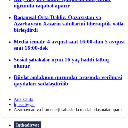
uğrunda rəqabət aparır
Rəqəmsal Orta Dəhliz: Qazaxıstan və
Azərbaycan Xəzərin sahillərini fiber-optik xətlə
birləşdirdi
Media icmalı: 4 avqust saat 16:00-dan 5 avqust
saat 16:00-dək
Sosial şəbəkələr üçün 16 yaş həddi tətbiq
olunur
Dövlət əmlakının qurumlar arasında verilməsi
qaydaları sadələşdirilib
Ana səhifə
İqtisadiyyat
Azərbaycan və İran enerji sahəsində məsləhətləşmələr aparır
İqtisadiyyat