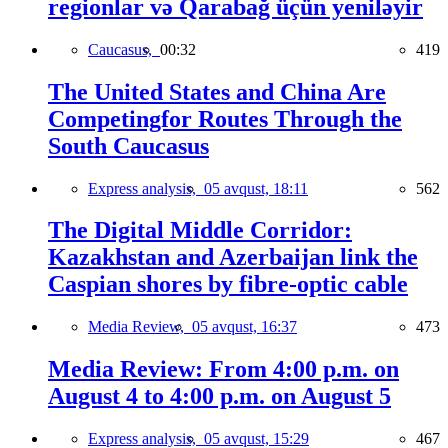
regionlar və Qarabağ üçün yeniləyir
Caucasus,
00:32
419
The United States and China Are
Competingfor Routes Through the
South Caucasus
Express analysis,
05 avqust, 18:11
562
The Digital Middle Corridor:
Kazakhstan and Azerbaijan link the
Caspian shores by fibre-optic cable
Media Review,
05 avqust, 16:37
473
Media Review: From 4:00 p.m. on
August 4 to 4:00 p.m. on August 5
Express analysis,
05 avqust, 15:29
467