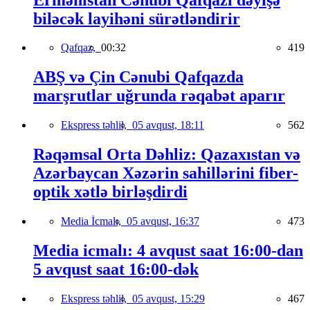
biləcək layihəni sürətləndirir
Qafqaz,
00:32
419
ABŞ və Çin Cənubi Qafqazda
marşrutlar uğrunda rəqabət aparır
Ekspress təhlil,
05 avqust, 18:11
562
Rəqəmsal Orta Dəhliz: Qazaxıstan və
Azərbaycan Xəzərin sahillərini fiber-
optik xətlə birləşdirdi
Media İcmalı,
05 avqust, 16:37
473
Media icmalı: 4 avqust saat 16:00-dan
5 avqust saat 16:00-dək
Ekspress təhlil,
05 avqust, 15:29
467