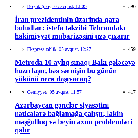
Böyük Şərq,
05 avqust, 13:05
396
İran prezidentinin üzərində qara
buludlar: istefa təkzibi Tehrandakı
hakimiyyət mübarizəsini üzə çıxarır
Ekspress təhlil,
05 avqust, 12:27
459
Metroda 10 aylıq sınaq: Bakı gələcəyə
hazırlaşır, bəs sərnişin bu günün
yükünü necə daşıyacaq?
Cəmiyyət,
05 avqust, 11:57
417
Azərbaycan gənclər siyasətini
nəticələrə bağlamağa çalışır, lakin
məşğulluq və beyin axını problemləri
qalır