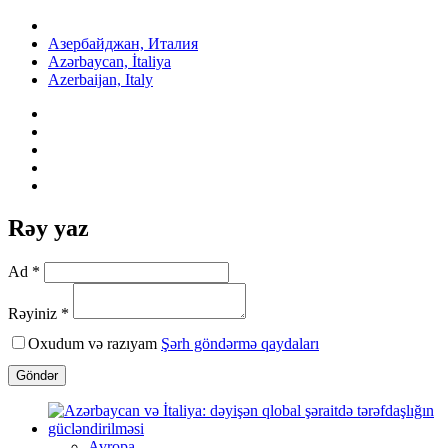
Азербайджан, Италия
Azərbaycan, İtaliya
Azerbaijan, Italy
Rəy yaz
Ad *
Rəyiniz *
Oxudum və razıyam
Şərh göndərmə qaydaları
Göndər
Avropa