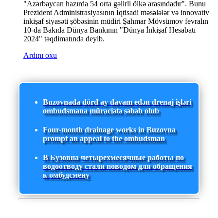
"Azərbaycan hazırda 54 orta gəlirli ölkə arasındadır". Bunu
Prezident Administrasiyasının İqtisadi məsələlər və innovativ
inkişaf siyasəti şöbəsinin müdiri Şahmar Mövsümov fevralın
10-da Bakıda Dünya Bankının "Dünya İnkişaf Hesabatı
2024" təqdimatında deyib.
Ardını oxu
Buzovnada dörd ay davam edən drenaj işləri
ombudsmana müraciətə səbəb olub
Four-month drainage works in Buzovna
prompt an appeal to the ombudsman
В Бузовна четырехмесячные работы по
водоотводу стали поводом для обращения
к омбудсмену