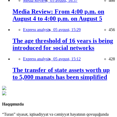
Media Review,
05 avqust, 16:37
466
Media Review: From 4:00 p.m. on
August 4 to 4:00 p.m. on August 5
Express analysis,
05 avqust, 15:29
456
The age threshold of 16 years is being
introduced for social networks
Express analysis,
05 avqust, 15:12
428
The transfer of state assets worth up
to 5,000 manats has been simplified
Haqqımızda
“Turan” siyasət, iqtisadiyyat və cəmiyyət həyatının qovuşuğunda