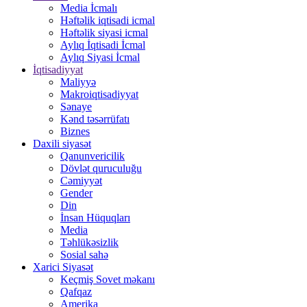
Media İcmalı
Həftəlik iqtisadi icmal
Həftəlik siyasi icmal
Aylıq İqtisadi İcmal
Aylıq Siyasi İcmal
İqtisadiyyat
Maliyyə
Makroiqtisadiyyat
Sənaye
Kənd təsərrüfatı
Biznes
Daxili siyasət
Qanunvericilik
Dövlət quruculuğu
Cəmiyyət
Gender
Din
İnsan Hüquqları
Media
Təhlükəsizlik
Sosial sahə
Xarici Siyasət
Keçmiş Sovet məkanı
Qafqaz
Amerika