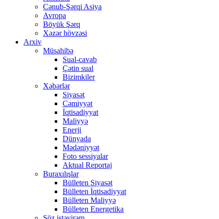
Cənub-Şərqi Asiya
Avropa
Böyük Şərq
Xəzər hövzəsi
Arxiv
Müsahibə
Sual-cavab
Çətin sual
Bizimkiler
Xəbərlər
Siyasət
Cəmiyyət
İqtisadiyyat
Maliyyə
Enerji
Dünyada
Mədəniyyət
Foto sessiyalar
Aktual Reportaj
Buraxılışlar
Bülleten Siyasət
Bülleten İqtisadiyyat
Bülleten Maliyyə
Bülleten Energetika
Söz istəyirəm