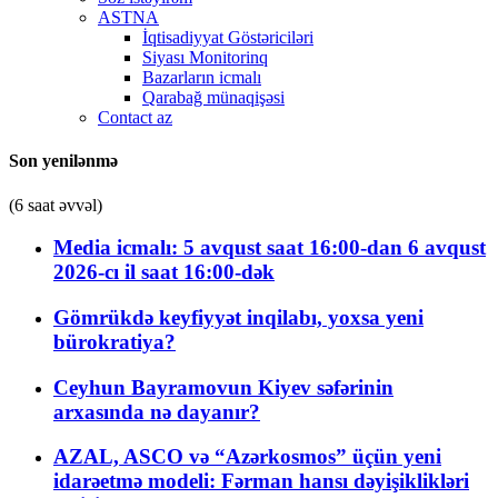
ASTNA
İqtisadiyyat Göstəriciləri
Siyası Monitorinq
Bazarların icmalı
Qarabağ münaqişəsi
Contact az
Son yenilənmə
(6 saat əvvəl)
Media icmalı: 5 avqust saat 16:00-dan 6 avqust
2026-cı il saat 16:00-dək
Gömrükdə keyfiyyət inqilabı, yoxsa yeni
bürokratiya?
Ceyhun Bayramovun Kiyev səfərinin
arxasında nə dayanır?
AZAL, ASCO və “Azərkosmos” üçün yeni
idarəetmə modeli: Fərman hansı dəyişiklikləri