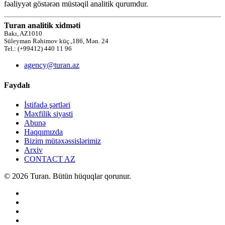
fəaliyyət göstərən müstəqil analitik qurumdur.
Turan analitik xidməti
Bakı, AZ1010
Süleyman Rəhimov küç.,186, Mən. 24
Tel.: (+99412) 440 11 96
agency@turan.az
Faydalı
İstifadə şərtləri
Məxfilik siyasti
Abunə
Haqqımızda
Bizim mütəxəssislərimiz
Arxiv
CONTACT AZ
© 2026 Turan. Bütün hüquqlar qorunur.