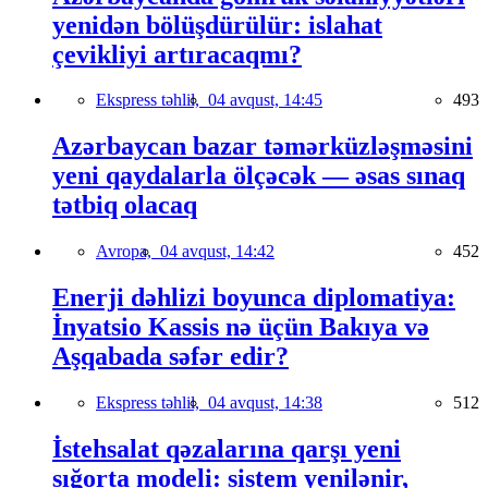
yenidən bölüşdürülür: islahat
çevikliyi artıracaqmı?
Ekspress təhlil,
04 avqust, 14:45
493
Azərbaycan bazar təmərküzləşməsini
yeni qaydalarla ölçəcək — əsas sınaq
tətbiq olacaq
Avropa,
04 avqust, 14:42
452
Enerji dəhlizi boyunca diplomatiya:
İnyatsio Kassis nə üçün Bakıya və
Aşqabada səfər edir?
Ekspress təhlil,
04 avqust, 14:38
512
İstehsalat qəzalarına qarşı yeni
sığorta modeli: sistem yenilənir,