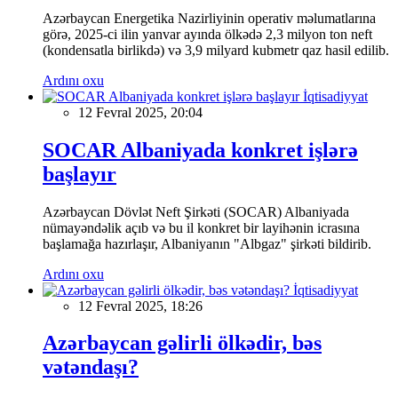
Azərbaycan Energetika Nazirliyinin operativ məlumatlarına
görə, 2025-ci ilin yanvar ayında ölkədə 2,3 milyon ton neft
(kondensatla birlikdə) və 3,9 milyard kubmetr qaz hasil edilib.
Ardını oxu
İqtisadiyyat
12 Fevral 2025, 20:04
SOCAR Albaniyada konkret işlərə
başlayır
Azərbaycan Dövlət Neft Şirkəti (SOCAR) Albaniyada
nümayəndəlik açıb və bu il konkret bir layihənin icrasına
başlamağa hazırlaşır, Albaniyanın "Albgaz" şirkəti bildirib.
Ardını oxu
İqtisadiyyat
12 Fevral 2025, 18:26
Azərbaycan gəlirli ölkədir, bəs
vətəndaşı?