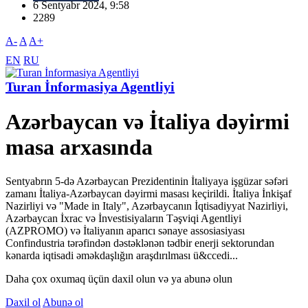
6 Sentyabr 2024, 9:58
2289
A-
A
A+
EN
RU
Turan İnformasiya Agentliyi
Azərbaycan və İtaliya dəyirmi
masa arxasında
Sentyabrın 5-də Azərbaycan Prezidentinin İtaliyaya işgüzar səfəri
zamanı İtaliya-Azərbaycan dəyirmi masası keçirildi. İtaliya İnkişaf
Nazirliyi və "Made in Italy", Azərbaycanın İqtisadiyyat Nazirliyi,
Azərbaycan İxrac və İnvestisiyaların Təşviqi Agentliyi
(AZPROMO) və İtaliyanın aparıcı sənaye assosiasiyası
Confindustria tərəfindən dəstəklənən tədbir enerji sektorundan
kənarda iqtisadi əməkdaşlığın araşdırılması ü&ccedi...
Daha çox oxumaq üçün daxil olun və ya abunə olun
Daxil ol
Abunə ol