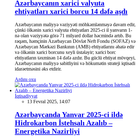
Azərbaycanın xarici valyuta
ehtiyatları xarici borcu 14 dəfə aşdı
Azərbaycanın maliyyə vəziyyəti möhkəmlənməyə davam edir,
çünki ölkənin xarici valyuta ehtiyatları 2025-ci il yanvarın 1-
nə olan vəziyyətə görə 71 milyard dollar həcmində artıb. Bu
rəqəm, həmçinin Azərbaycan Dövlət Neft Fondu (SOFAZ) və
Azərbaycan Mərkəzi Bankının (AMB) ehtiyatlarını əhatə edir
və ölkənin xarici borcunu xeyli üstələyir; xarici borc
ehtiyatların təxminən 14 dəfə azdır. Bu güclü ehtiyat mövqeyi,
Azərbaycanın maliyyə sabitliyini və hökumətin strateji iqtisadi
idarəetməsini əks etdirir.
Ardını oxu
İqtisadiyyat
13 Fevral 2025, 14:07
Azərbaycanda Yanvar 2025-ci ildə
Hidrokarbon İstehsalı Azalıb –
Energetika Nazirliyi