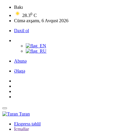
Bakı
0
28.3
C
Cümə axşamı, 6 Avqust 2026
Daxil ol
Abunə
Əlaqə
Turan
Ekspress təhlil
İcmallar