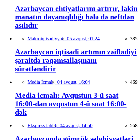
Azərbaycan ehtiyatlarını artırır, lakin
manatın dayanıqlılığı hələ də neftdən
asılıdır
Makroiqtisadiyyat,
05 avqust, 01:24
385
Azərbaycan iqtisadi artımın zəiflədiyi
şəraitdə rəqəmsallaşmanı
sürətləndirir
Media İcmalı,
04 avqust, 16:04
469
Media icmalı: Avqustun 3-ü saat
16:00-dan avqustun 4-ü saat 16:00-
dək
Ekspress təhlil,
04 avqust, 14:50
568
Azərbaycanda gömrük səlahiyyətləri