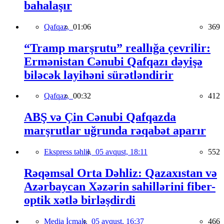
bahalaşır
Qafqaz,
01:06
369
“Tramp marşrutu” reallığa çevrilir:
Ermənistan Cənubi Qafqazı dəyişə
biləcək layihəni sürətləndirir
Qafqaz,
00:32
412
ABŞ və Çin Cənubi Qafqazda
marşrutlar uğrunda rəqabət aparır
Ekspress təhlil,
05 avqust, 18:11
552
Rəqəmsal Orta Dəhliz: Qazaxıstan və
Azərbaycan Xəzərin sahillərini fiber-
optik xətlə birləşdirdi
Media İcmalı,
05 avqust, 16:37
466