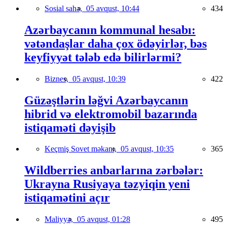
Sosial sahə,
05 avqust, 10:44
434
Azərbaycanın kommunal hesabı:
vətəndaşlar daha çox ödəyirlər, bəs
keyfiyyət tələb edə bilirlərmi?
Biznes,
05 avqust, 10:39
422
Güzəştlərin ləğvi Azərbaycanın
hibrid və elektromobil bazarında
istiqaməti dəyişib
Keçmiş Sovet məkanı,
05 avqust, 10:35
365
Wildberries anbarlarına zərbələr:
Ukrayna Rusiyaya təzyiqin yeni
istiqamətini açır
Maliyyə,
05 avqust, 01:28
495