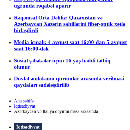
uğrunda rəqabət aparır
Rəqəmsal Orta Dəhliz: Qazaxıstan və
Azərbaycan Xəzərin sahillərini fiber-optik xətlə
birləşdirdi
Media icmalı: 4 avqust saat 16:00-dan 5 avqust
saat 16:00-dək
Sosial şəbəkələr üçün 16 yaş həddi tətbiq
olunur
Dövlət əmlakının qurumlar arasında verilməsi
qaydaları sadələşdirilib
Ana səhifə
İqtisadiyyat
Azərbaycan və İtaliya dəyirmi masa arxasında
İqtisadiyyat