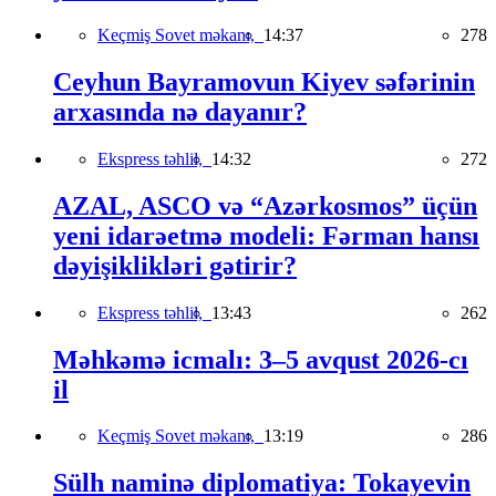
Keçmiş Sovet məkanı,
14:37
278
Ceyhun Bayramovun Kiyev səfərinin
arxasında nə dayanır?
Ekspress təhlil,
14:32
272
AZAL, ASCO və “Azərkosmos” üçün
yeni idarəetmə modeli: Fərman hansı
dəyişiklikləri gətirir?
Ekspress təhlil,
13:43
262
Məhkəmə icmalı: 3–5 avqust 2026-cı
il
Keçmiş Sovet məkanı,
13:19
286
Sülh naminə diplomatiya: Tokayevin