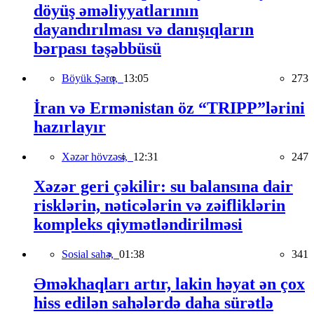
döyüş əməliyyatlarının
dayandırılması və danışıqların
bərpası təşəbbüsü
Böyük Şərq,
13:05
273
İran və Ermənistan öz “TRIPP”lərini
hazırlayır
Xəzər hövzəsi,
12:31
247
Xəzər geri çəkilir: su balansına dair
risklərin, nəticələrin və zəifliklərin
kompleks qiymətləndirilməsi
Sosial sahə,
01:38
341
Əməkhaqları artır, lakin həyat ən çox
hiss edilən sahələrdə daha sürətlə