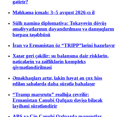
gətirir?
Məhkəmə icmalı: 3–5 avqust 2026-cı il
Sülh naminə diplomatiya: Tokayevin döyüş
əməliyyatlarının dayandırılması və danışıqların
bərpası təşəbbüsü
İran və Ermənistan öz “TRIPP”lərini hazırlayır
Xəzər geri çəkilir: su balansına dair risklərin,
nəticələrin və zəifliklərin kompleks
qiymətləndirilməsi
Əməkhaqları artır, lakin həyat ən çox hiss
edilən sahələrdə daha sürətlə bahalaşır
“Tramp marşrutu” reallığa çevrilir:
Ermənistan Cənubi Qafqazı dəyişə biləcək
layihəni sürətləndirir
ABŞ və Çin Cənubi Qafqazda marşrutlar