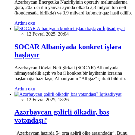
Azərbaycan Energetika Nazirliyinin operativ məlumatlarına
görə, 2025-ci ilin yanvar ayında ölkədə 2,3 milyon ton neft
(kondensatla birlikdə) və 3,9 milyard kubmetr qaz hasil edilib.
Ardını oxu
İqtisadiyyat
12 Fevral 2025, 20:04
SOCAR Albaniyada konkret işlərə
başlayır
Azərbaycan Dövlət Neft Şirkəti (SOCAR) Albaniyada
nümayəndəlik açıb və bu il konkret bir layihənin icrasına
başlamağa hazırlaşır, Albaniyanın "Albgaz" şirkəti bildirib.
Ardını oxu
İqtisadiyyat
12 Fevral 2025, 18:26
Azərbaycan gəlirli ölkədir, bəs
vətəndaşı?
"Azərbaycan hazırda 54 orta gəlirli ölkə arasındadır". Bunu