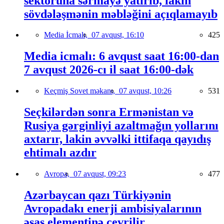
sektoruna sərmayə yatırıb, lakin
sövdələşmənin məbləğini açıqlamayıb
Media İcmalı,
07 avqust, 16:10
425
Media icmalı: 6 avqust saat 16:00-dan
7 avqust 2026-cı il saat 16:00-dək
Keçmiş Sovet məkanı,
07 avqust, 10:26
531
Seçkilərdən sonra Ermənistan və
Rusiya gərginliyi azaltmağın yollarını
axtarır, lakin əvvəlki ittifaqa qayıdış
ehtimalı azdır
Avropa,
07 avqust, 09:23
477
Azərbaycan qazı Türkiyənin
Avropadakı enerji ambisiyalarının
əsas elementinə çevrilir