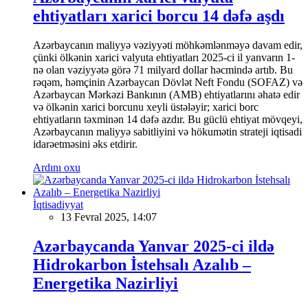
ehtiyatları xarici borcu 14 dəfə aşdı
Azərbaycanın maliyyə vəziyyəti möhkəmlənməyə davam edir,
çünki ölkənin xarici valyuta ehtiyatları 2025-ci il yanvarın 1-
nə olan vəziyyətə görə 71 milyard dollar həcmində artıb. Bu
rəqəm, həmçinin Azərbaycan Dövlət Neft Fondu (SOFAZ) və
Azərbaycan Mərkəzi Bankının (AMB) ehtiyatlarını əhatə edir
və ölkənin xarici borcunu xeyli üstələyir; xarici borc
ehtiyatların təxminən 14 dəfə azdır. Bu güclü ehtiyat mövqeyi,
Azərbaycanın maliyyə sabitliyini və hökumətin strateji iqtisadi
idarəetməsini əks etdirir.
Ardını oxu
İqtisadiyyat
13 Fevral 2025, 14:07
Azərbaycanda Yanvar 2025-ci ildə
Hidrokarbon İstehsalı Azalıb –
Energetika Nazirliyi