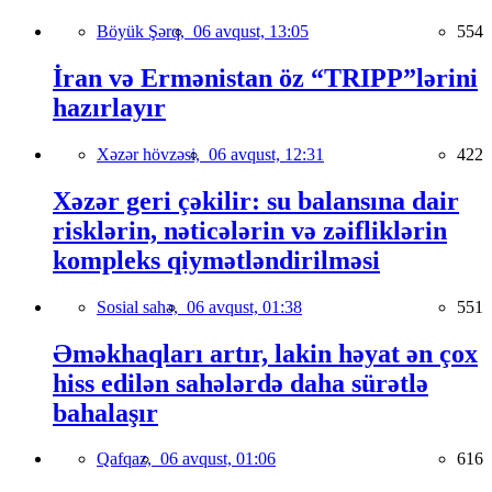
Böyük Şərq,
06 avqust, 13:05
554
İran və Ermənistan öz “TRIPP”lərini
hazırlayır
Xəzər hövzəsi,
06 avqust, 12:31
422
Xəzər geri çəkilir: su balansına dair
risklərin, nəticələrin və zəifliklərin
kompleks qiymətləndirilməsi
Sosial sahə,
06 avqust, 01:38
551
Əməkhaqları artır, lakin həyat ən çox
hiss edilən sahələrdə daha sürətlə
bahalaşır
Qafqaz,
06 avqust, 01:06
616