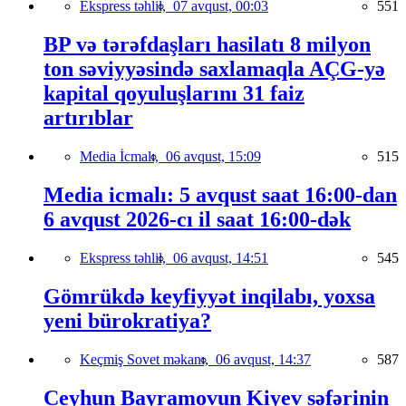
Ekspress təhlil,
07 avqust, 00:03
551
BP və tərəfdaşları hasilatı 8 milyon
ton səviyyəsində saxlamaqla AÇG-yə
kapital qoyuluşlarını 31 faiz
artırıblar
Media İcmalı,
06 avqust, 15:09
515
Media icmalı: 5 avqust saat 16:00-dan
6 avqust 2026-cı il saat 16:00-dək
Ekspress təhlil,
06 avqust, 14:51
545
Gömrükdə keyfiyyət inqilabı, yoxsa
yeni bürokratiya?
Keçmiş Sovet məkanı,
06 avqust, 14:37
587
Ceyhun Bayramovun Kiyev səfərinin