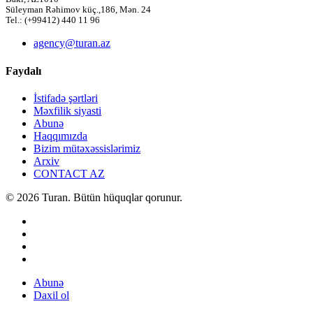
Süleyman Rəhimov küç.,186, Mən. 24
Tel.: (+99412) 440 11 96
agency@turan.az
Faydalı
İstifadə şərtləri
Məxfilik siyasti
Abunə
Haqqımızda
Bizim mütəxəssislərimiz
Arxiv
CONTACT AZ
© 2026 Turan. Bütün hüquqlar qorunur.
Abunə
Daxil ol