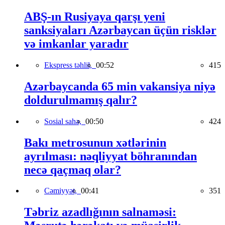
ABŞ-ın Rusiyaya qarşı yeni
sanksiyaları Azərbaycan üçün risklər
və imkanlar yaradır
Ekspress təhlil,
00:52
415
Azərbaycanda 65 min vakansiya niyə
doldurulmamış qalır?
Sosial sahə,
00:50
424
Bakı metrosunun xətlərinin
ayrılması: nəqliyyat böhranından
necə qaçmaq olar?
Cəmiyyət,
00:41
351
Təbriz azadlığının salnaməsi: