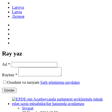
Latviya
Latvia
Латвия
Rəy yaz
Ad *
Rəyiniz *
Oxudum və razıyam
Şərh göndərmə qaydaları
Göndər
Siyasət