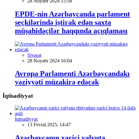
28 Noyabr 2024 15:58
EPDE-nin Azərbaycanda parlament
seçkilərində iştirak edən saxta
müşahidəçilər haqqında açıqlaması
Siyasət
28 Noyabr 2024 16:04
Avropa Parlamenti Azərbaycandakı
vəziyyəti müzakirə edəcək
İqtisadiyyat
İqtisadiyyat
13 Fevral 2025, 14:47
Azərbaycanın xarici valyuta