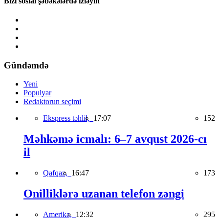
Bizi sosial şəbəkələrdə izləyin
Gündəmdə
Yeni
Populyar
Redaktorun seçimi
Ekspress təhlil,
17:07
152
Məhkəmə icmalı: 6–7 avqust 2026-cı
il
Qafqaz,
16:47
173
Onilliklərə uzanan telefon zəngi
Amerika,
12:32
295