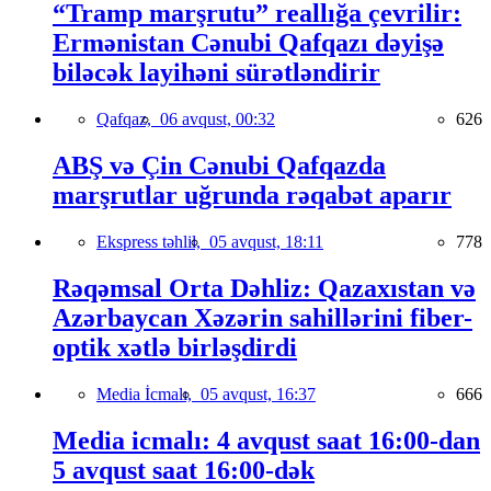
“Tramp marşrutu” reallığa çevrilir:
Ermənistan Cənubi Qafqazı dəyişə
biləcək layihəni sürətləndirir
Qafqaz,
06 avqust, 00:32
626
ABŞ və Çin Cənubi Qafqazda
marşrutlar uğrunda rəqabət aparır
Ekspress təhlil,
05 avqust, 18:11
778
Rəqəmsal Orta Dəhliz: Qazaxıstan və
Azərbaycan Xəzərin sahillərini fiber-
optik xətlə birləşdirdi
Media İcmalı,
05 avqust, 16:37
666
Media icmalı: 4 avqust saat 16:00-dan
5 avqust saat 16:00-dək