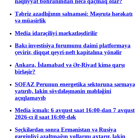
nəqliyyat böhranından necə qaçmaq olar?
Təbriz azadlığının salnaməsi: Məşrutə hərəkatı
və müasirlik
Media idarəçiliyi mərkəzləşdirilir
Bakı investisiya forumunu daimi platformaya
çevirir, diqqət qeyri-neft kapitalına yönəlir
Ankara, İslamabad və Ər-Riyad kimə qarşı
birləşir?
SOFAZ Perunun energetika sektoruna sərmayə
yatırıb, lakin sövdələşmənin məbləğini
açıqlamayıb
Media icmalı: 6 avqust saat 16:00-dan 7 avqust
2026-cı il saat 16:00-dək
Seçkilərdən sonra Ermənistan və Rusiya
gərginliyi azaltmağın yollarını axtarır, lakin