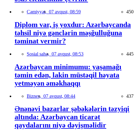
Cəmiyyət,
07 avqust, 08:59
450
Diplom var, iş yoxdur: Azərbaycanda
təhsil niyə gənclərin məşğulluğuna
təminat vermir?
Sosial sahə,
07 avqust, 08:53
445
Azərbaycan minimumu: yaşamağı
təmin edən, lakin müstəqil həyata
yetməyən əməkhaqqı
Biznes,
07 avqust, 08:44
437
Ənənəvi bazarlar şəbəkələrin təzyiqi
altında: Azərbaycan ticarət
qaydalarını niyə dəyişməlidir