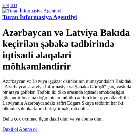
EN
RU
Turan İnformasiya Agentliyi
Azərbaycan və Latviya Bakıda
keçirilən şəbəkə tədbirində
iqtisadi əlaqələri
möhkəmləndirir
Azərbaycan və Latviya işgüzar dairələrinin nümayəndələri Bakıdakı
"Azərbaycan-Latviya İnformasiya və Şəbəkə Görüşü" çərçivəsində
bir araya gəliblər. Tədbir, iki ölkə arasında iqtisadi əməkdaşlığın
gücləndirilməsinə doğru atılan mühüm addım kimi qiymətləndirilir.
Latviyanın Azərbaycandakı səfiri Edgars Skuya tədbirin hər iki
ölkənin sahibkarlarını birləşdirmək, müxtəlif...
Daha çox oxumaq üçün daxil olun və ya abunə olun
Daxil ol
Abunə ol