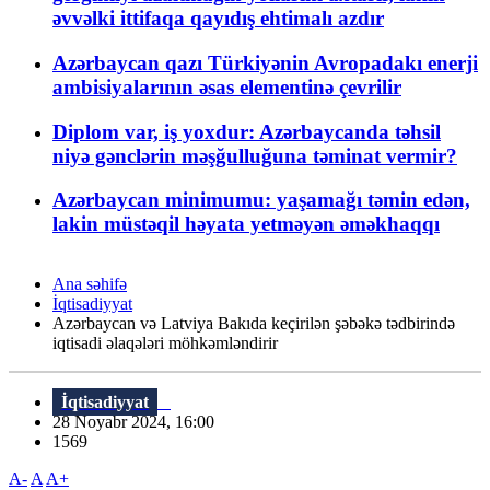
əvvəlki ittifaqa qayıdış ehtimalı azdır
Azərbaycan qazı Türkiyənin Avropadakı enerji
ambisiyalarının əsas elementinə çevrilir
Diplom var, iş yoxdur: Azərbaycanda təhsil
niyə gənclərin məşğulluğuna təminat vermir?
Azərbaycan minimumu: yaşamağı təmin edən,
lakin müstəqil həyata yetməyən əməkhaqqı
Ana səhifə
İqtisadiyyat
Azərbaycan və Latviya Bakıda keçirilən şəbəkə tədbirində
iqtisadi əlaqələri möhkəmləndirir
İqtisadiyyat
28 Noyabr 2024, 16:00
1569
A-
A
A+