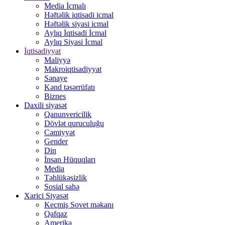
Media İcmalı
Həftəlik iqtisadi icmal
Həftəlik siyasi icmal
Aylıq İqtisadi İcmal
Aylıq Siyasi İcmal
İqtisadiyyat
Maliyyə
Makroiqtisadiyyat
Sənaye
Kənd təsərrüfatı
Biznes
Daxili siyasət
Qanunvericilik
Dövlət quruculuğu
Cəmiyyət
Gender
Din
İnsan Hüquqları
Media
Təhlükəsizlik
Sosial sahə
Xarici Siyasət
Keçmiş Sovet məkanı
Qafqaz
Amerika