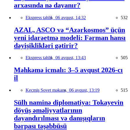
arxasında nə dayanır?
Ekspress təhlil,
06 avqust, 14:32
532
AZAL, ASCO və “Azərkosmos” üçün
yeni idarəetmə modeli: Fərman hansı
dəyişiklikləri gətirir?
Ekspress təhlil,
06 avqust, 13:43
505
Məhkəmə icmalı: 3–5 avqust 2026-cı
il
Keçmiş Sovet məkanı,
06 avqust, 13:19
515
Sülh naminə diplomatiya: Tokayevin
döyüş əməliyyatlarının
dayandırılması və danışıqların
bərpası təşəbbüsü