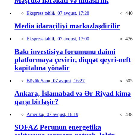
Məşrutə hərəkatı və müasirlik
Ekspress təhlil,
07 avqust, 17:28
440
Media idarəçiliyi mərkəzləşdirilir
Ekspress təhlil,
07 avqust, 17:00
476
Bakı investisiya forumunu daimi
platformaya çevirir, diqqət qeyri-neft
kapitalına yönəlir
Böyük Şərq,
07 avqust, 16:27
505
Ankara, İslamabad və Ər-Riyad kimə
qarşı birləşir?
Amerika,
07 avqust, 16:19
438
SOFAZ Perunun energetika