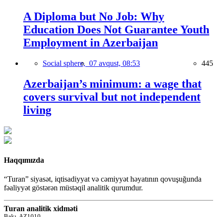
A Diploma but No Job: Why
Education Does Not Guarantee Youth
Employment in Azerbaijan
Social sphere,
07 avqust, 08:53
445
Azerbaijan’s minimum: a wage that
covers survival but not independent
living
Haqqımızda
“Turan” siyasət, iqtisadiyyat və cəmiyyət həyatının qovuşuğunda
fəaliyyət göstərən müstəqil analitik qurumdur.
Turan analitik xidməti
Bakı, AZ1010