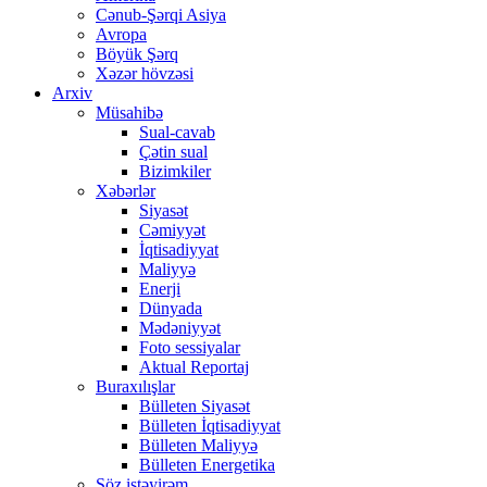
Cənub-Şərqi Asiya
Avropa
Böyük Şərq
Xəzər hövzəsi
Arxiv
Müsahibə
Sual-cavab
Çətin sual
Bizimkiler
Xəbərlər
Siyasət
Cəmiyyət
İqtisadiyyat
Maliyyə
Enerji
Dünyada
Mədəniyyət
Foto sessiyalar
Aktual Reportaj
Buraxılışlar
Bülleten Siyasət
Bülleten İqtisadiyyat
Bülleten Maliyyə
Bülleten Energetika
Söz istəyirəm