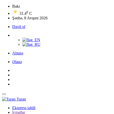
Bakı
0
31.4
C
Şənbə, 8 Avqust 2026
Daxil ol
Abunə
Əlaqə
Turan
Ekspress təhlil
İcmallar