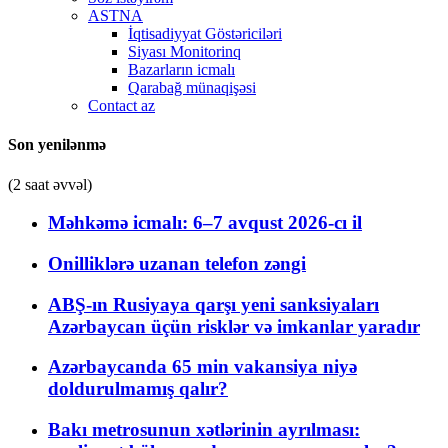
ASTNA
İqtisadiyyat Göstəriciləri
Siyası Monitorinq
Bazarların icmalı
Qarabağ münaqişəsi
Contact az
Son yenilənmə
(2 saat əvvəl)
Məhkəmə icmalı: 6–7 avqust 2026-cı il
Onilliklərə uzanan telefon zəngi
ABŞ-ın Rusiyaya qarşı yeni sanksiyaları
Azərbaycan üçün risklər və imkanlar yaradır
Azərbaycanda 65 min vakansiya niyə
doldurulmamış qalır?
Bakı metrosunun xətlərinin ayrılması: