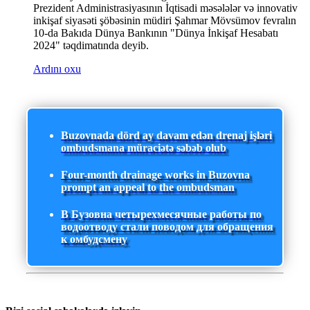
Prezident Administrasiyasının İqtisadi məsələlər və innovativ
inkişaf siyasəti şöbəsinin müdiri Şahmar Mövsümov fevralın
10-da Bakıda Dünya Bankının "Dünya İnkişaf Hesabatı
2024" təqdimatında deyib.
Ardını oxu
Buzovnada dörd ay davam edən drenaj işləri
ombudsmana müraciətə səbəb olub
Four-month drainage works in Buzovna
prompt an appeal to the ombudsman
В Бузовна четырехмесячные работы по
водоотводу стали поводом для обращения
к омбудсмену