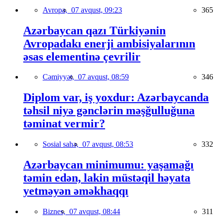
Avropa,
07 avqust, 09:23
365
Azərbaycan qazı Türkiyənin
Avropadakı enerji ambisiyalarının
əsas elementinə çevrilir
Cəmiyyət,
07 avqust, 08:59
346
Diplom var, iş yoxdur: Azərbaycanda
təhsil niyə gənclərin məşğulluğuna
təminat vermir?
Sosial sahə,
07 avqust, 08:53
332
Azərbaycan minimumu: yaşamağı
təmin edən, lakin müstəqil həyata
yetməyən əməkhaqqı
Biznes,
07 avqust, 08:44
311