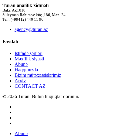
Turan analitik xidməti
Bakı, AZ1010
Süleyman Rəhimov küç.,186, Mən. 24
Tel.: (+99412) 440 11 96
agency@turan.az
Faydalı
İstifadə şərtləri
Məxfilik siyasti
Abunə
Haqqımızda
Bizim mütəxəssislərimiz
Arxiv
CONTACT AZ
© 2026 Turan. Bütün hüquqlar qorunur.
Abunə