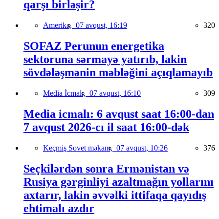
qarşı birləşir?
Amerika,
07 avqust, 16:19
320
SOFAZ Perunun energetika
sektoruna sərmayə yatırıb, lakin
sövdələşmənin məbləğini açıqlamayıb
Media İcmalı,
07 avqust, 16:10
309
Media icmalı: 6 avqust saat 16:00-dan
7 avqust 2026-cı il saat 16:00-dək
Keçmiş Sovet məkanı,
07 avqust, 10:26
376
Seçkilərdən sonra Ermənistan və
Rusiya gərginliyi azaltmağın yollarını
axtarır, lakin əvvəlki ittifaqa qayıdış
ehtimalı azdır