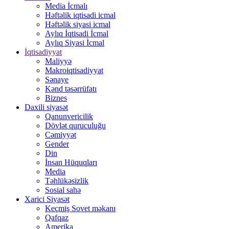
Media İcmalı
Həftəlik iqtisadi icmal
Həftəlik siyasi icmal
Aylıq İqtisadi İcmal
Aylıq Siyasi İcmal
İqtisadiyyat
Maliyyə
Makroiqtisadiyyat
Sənaye
Kənd təsərrüfatı
Biznes
Daxili siyasət
Qanunvericilik
Dövlət quruculuğu
Cəmiyyət
Gender
Din
İnsan Hüquqları
Media
Təhlükəsizlik
Sosial sahə
Xarici Siyasət
Keçmiş Sovet məkanı
Qafqaz
Amerika