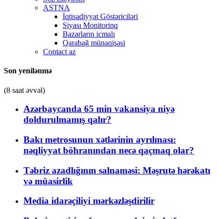
ASTNA
İqtisadiyyat Göstəriciləri
Siyası Monitorinq
Bazarların icmalı
Qarabağ münaqişəsi
Contact az
Son yenilənmə
(8 saat əvvəl)
Azərbaycanda 65 min vakansiya niyə
doldurulmamış qalır?
Bakı metrosunun xətlərinin ayrılması:
nəqliyyat böhranından necə qaçmaq olar?
Təbriz azadlığının salnaməsi: Məşrutə hərəkatı
və müasirlik
Media idarəçiliyi mərkəzləşdirilir