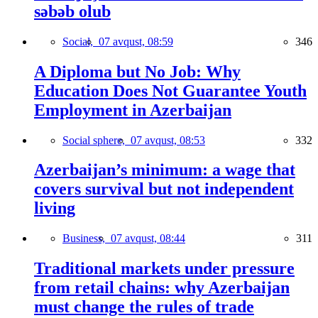
səbəb olub
Social,
07 avqust, 08:59
346
A Diploma but No Job: Why
Education Does Not Guarantee Youth
Employment in Azerbaijan
Social sphere,
07 avqust, 08:53
332
Azerbaijan’s minimum: a wage that
covers survival but not independent
living
Business,
07 avqust, 08:44
311
Traditional markets under pressure
from retail chains: why Azerbaijan
must change the rules of trade