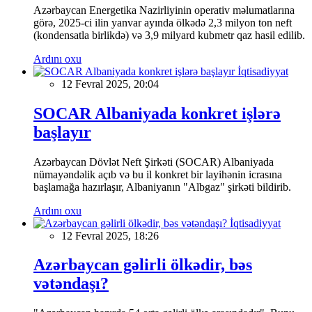
Azərbaycan Energetika Nazirliyinin operativ məlumatlarına
görə, 2025-ci ilin yanvar ayında ölkədə 2,3 milyon ton neft
(kondensatla birlikdə) və 3,9 milyard kubmetr qaz hasil edilib.
Ardını oxu
İqtisadiyyat
12 Fevral 2025, 20:04
SOCAR Albaniyada konkret işlərə
başlayır
Azərbaycan Dövlət Neft Şirkəti (SOCAR) Albaniyada
nümayəndəlik açıb və bu il konkret bir layihənin icrasına
başlamağa hazırlaşır, Albaniyanın "Albgaz" şirkəti bildirib.
Ardını oxu
İqtisadiyyat
12 Fevral 2025, 18:26
Azərbaycan gəlirli ölkədir, bəs
vətəndaşı?