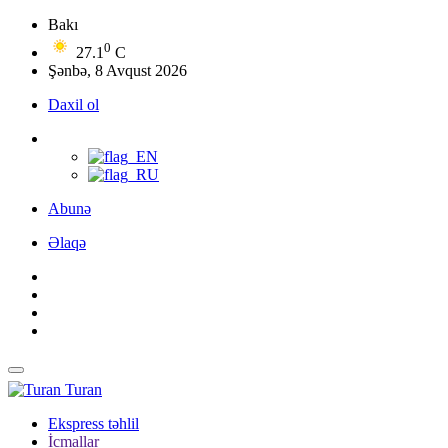
Bakı
0
27.1
C
Şənbə, 8 Avqust 2026
Daxil ol
Abunə
Əlaqə
Turan
Ekspress təhlil
İcmallar