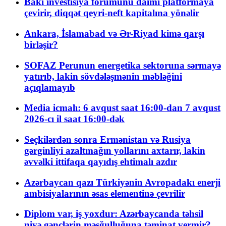
Bakı investisiya forumunu daimi platformaya
çevirir, diqqət qeyri-neft kapitalına yönəlir
Ankara, İslamabad və Ər-Riyad kimə qarşı
birləşir?
SOFAZ Perunun energetika sektoruna sərmayə
yatırıb, lakin sövdələşmənin məbləğini
açıqlamayıb
Media icmalı: 6 avqust saat 16:00-dan 7 avqust
2026-cı il saat 16:00-dək
Seçkilərdən sonra Ermənistan və Rusiya
gərginliyi azaltmağın yollarını axtarır, lakin
əvvəlki ittifaqa qayıdış ehtimalı azdır
Azərbaycan qazı Türkiyənin Avropadakı enerji
ambisiyalarının əsas elementinə çevrilir
Diplom var, iş yoxdur: Azərbaycanda təhsil
niyə gənclərin məşğulluğuna təminat vermir?