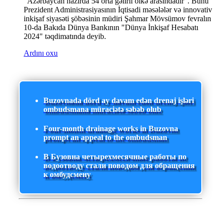
"Azərbaycan hazırda 54 orta gəlirli ölkə arasındadır". Bunu
Prezident Administrasiyasının İqtisadi məsələlər və innovativ
inkişaf siyasəti şöbəsinin müdiri Şahmar Mövsümov fevralın
10-da Bakıda Dünya Bankının "Dünya İnkişaf Hesabatı
2024" təqdimatında deyib.
Ardını oxu
Buzovnada dörd ay davam edən drenaj işləri
ombudsmana müraciətə səbəb olub
Four-month drainage works in Buzovna
prompt an appeal to the ombudsman
В Бузовна четырехмесячные работы по
водоотводу стали поводом для обращения
к омбудсмену