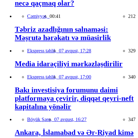
necə qaçmaq olar?
Cəmiyyət,
00:41
212
Təbriz azadlığının salnaməsi:
Məşrutə hərəkatı və müasirlik
Ekspress təhlil,
07 avqust, 17:28
329
Media idarəçiliyi mərkəzləşdirilir
Ekspress təhlil,
07 avqust, 17:00
340
Bakı investisiya forumunu daimi
platformaya çevirir, diqqət qeyri-neft
kapitalına yönəlir
Böyük Şərq,
07 avqust, 16:27
347
Ankara, İslamabad və Ər-Riyad kimə