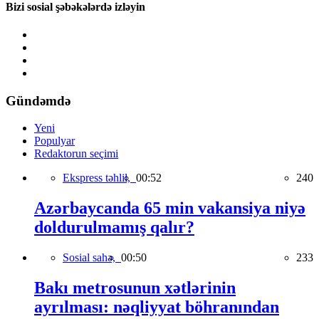
Bizi sosial şəbəkələrdə izləyin
Gündəmdə
Yeni
Populyar
Redaktorun seçimi
Ekspress təhlil,
00:52
240
Azərbaycanda 65 min vakansiya niyə
doldurulmamış qalır?
Sosial sahə,
00:50
233
Bakı metrosunun xətlərinin
ayrılması: nəqliyyat böhranından