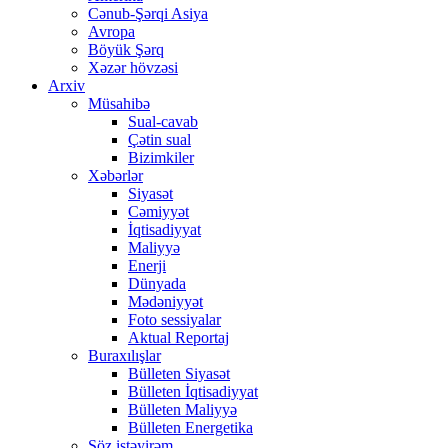
Cənub-Şərqi Asiya
Avropa
Böyük Şərq
Xəzər hövzəsi
Arxiv
Müsahibə
Sual-cavab
Çətin sual
Bizimkiler
Xəbərlər
Siyasət
Cəmiyyət
İqtisadiyyat
Maliyyə
Enerji
Dünyada
Mədəniyyət
Foto sessiyalar
Aktual Reportaj
Buraxılışlar
Bülleten Siyasət
Bülleten İqtisadiyyat
Bülleten Maliyyə
Bülleten Energetika
Söz istəyirəm