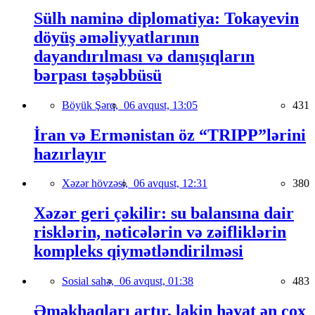
Sülh naminə diplomatiya: Tokayevin
döyüş əməliyyatlarının
dayandırılması və danışıqların
bərpası təşəbbüsü
Böyük Şərq,
06 avqust, 13:05
431
İran və Ermənistan öz “TRIPP”lərini
hazırlayır
Xəzər hövzəsi,
06 avqust, 12:31
380
Xəzər geri çəkilir: su balansına dair
risklərin, nəticələrin və zəifliklərin
kompleks qiymətləndirilməsi
Sosial sahə,
06 avqust, 01:38
483
Əməkhaqları artır, lakin həyat ən çox