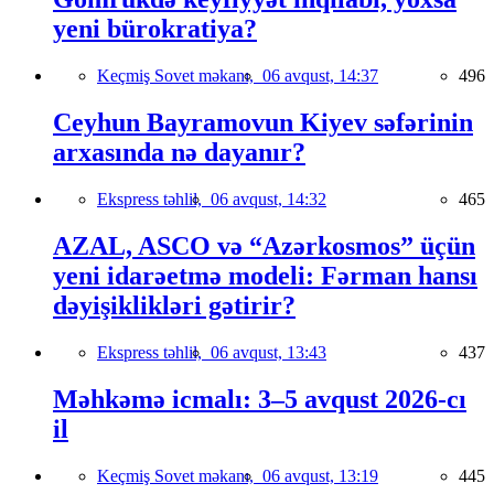
yeni bürokratiya?
Keçmiş Sovet məkanı,
06 avqust, 14:37
496
Ceyhun Bayramovun Kiyev səfərinin
arxasında nə dayanır?
Ekspress təhlil,
06 avqust, 14:32
465
AZAL, ASCO və “Azərkosmos” üçün
yeni idarəetmə modeli: Fərman hansı
dəyişiklikləri gətirir?
Ekspress təhlil,
06 avqust, 13:43
437
Məhkəmə icmalı: 3–5 avqust 2026-cı
il
Keçmiş Sovet məkanı,
06 avqust, 13:19
445