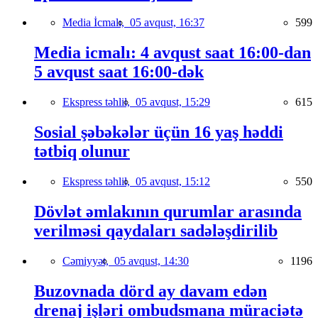
Media İcmalı,
05 avqust, 16:37
599
Media icmalı: 4 avqust saat 16:00-dan
5 avqust saat 16:00-dək
Ekspress təhlil,
05 avqust, 15:29
615
Sosial şəbəkələr üçün 16 yaş həddi
tətbiq olunur
Ekspress təhlil,
05 avqust, 15:12
550
Dövlət əmlakının qurumlar arasında
verilməsi qaydaları sadələşdirilib
Cəmiyyət,
05 avqust, 14:30
1196
Buzovnada dörd ay davam edən
drenaj işləri ombudsmana müraciətə