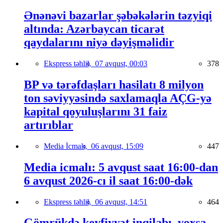
Ənənəvi bazarlar şəbəkələrin təzyiqi
altında: Azərbaycan ticarət
qaydalarını niyə dəyişməlidir
Ekspress təhlil,
07 avqust, 00:03
378
BP və tərəfdaşları hasilatı 8 milyon
ton səviyyəsində saxlamaqla AÇG-yə
kapital qoyuluşlarını 31 faiz
artırıblar
Media İcmalı,
06 avqust, 15:09
447
Media icmalı: 5 avqust saat 16:00-dan
6 avqust 2026-cı il saat 16:00-dək
Ekspress təhlil,
06 avqust, 14:51
464
Gömrükdə keyfiyyət inqilabı, yoxsa