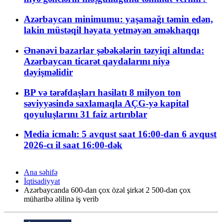
Azərbaycan minimumu: yaşamağı təmin edən,
lakin müstəqil həyata yetməyən əməkhaqqı
Ənənəvi bazarlar şəbəkələrin təzyiqi altında:
Azərbaycan ticarət qaydalarını niyə
dəyişməlidir
BP və tərəfdaşları hasilatı 8 milyon ton
səviyyəsində saxlamaqla AÇG-yə kapital
qoyuluşlarını 31 faiz artırıblar
Media icmalı: 5 avqust saat 16:00-dan 6 avqust
2026-cı il saat 16:00-dək
Ana səhifə
İqtisadiyyat
Azərbaycanda 600-dan çox özəl şirkət 2 500-dən çox
müharibə əlilinə iş verib