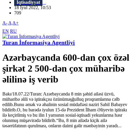
İqtisadiyyat
18 İyul 2022, 10:53
709
A-
A
A+
EN
RU
Turan İnformasiya Agentliyi
Azərbaycanda 600-dan çox özəl
şirkət 2 500-dən çox müharibə
əlilinə iş verib
Bakı/18.07.22/Turan: Azərbaycanda 8 min şəhid ailəsi üzvü,
müharibə əlili və iştirakçısı özünüməşğulluq proqramlarına cəlb
edilib.Bunu əmək və əhalinin sosial müdafiəsi naziri Sahil Babayev
bildirib.O, bu barədə iyulun 15-də Prezident İlham Əliyevin iştirakı
ilə keçirilmiş və bu ilin I yarısının sosial-iqtisadi yekunlarına həsr
olunmuş müşavirədə bildirib.“Bu, 8 min ailədə kiçik ailə
təsərrüfatının qurulması, onların daimi gəlir mənbəyinin yaradı...