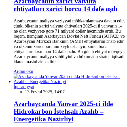
Azərbaycanın xarici valyuta
ehtiyatları xarici borcu 14 dəfə aşdı
Azərbaycanın maliyyə vəziyyəti möhkəmlənməyə davam edir,
çünki ölkənin xarici valyuta ehtiyatları 2025-ci il yanvarın 1-
nə olan vəziyyətə görə 71 milyard dollar həcmində artıb. Bu
rəqəm, həmçinin Azərbaycan Dövlət Neft Fondu (SOFAZ) və
Azərbaycan Mərkəzi Bankının (AMB) ehtiyatlarını əhatə edir
və ölkənin xarici borcunu xeyli üstələyir; xarici borc
ehtiyatların təxminən 14 dəfə azdır. Bu güclü ehtiyat mövqeyi,
Azərbaycanın maliyyə sabitliyini və hökumətin strateji iqtisadi
idarəetməsini əks etdirir.
Ardını oxu
İqtisadiyyat
13 Fevral 2025, 14:07
Azərbaycanda Yanvar 2025-ci ildə
Hidrokarbon İstehsalı Azalıb –
Energetika Nazirliyi