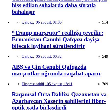
hiss edilən sahələrdə daha sürətlə
bahalaşır
Qafqaz,
06 avqust, 01:06
514
“Tramp marşrutu” reallığa çevrilir:
Ermənistan Cənubi Qafqazı dəyişə
biləcək layihəni sürətləndirir
Qafqaz,
06 avqust, 00:32
549
ABŞ və Çin Cənubi Qafqazda
marşrutlar uğrunda rəqabət aparır
Ekspress təhlil,
05 avqust, 18:11
709
Rəqəmsal Orta Dəhliz: Qazaxıstan və
Azərbaycan Xəzərin sahillərini fiber-
optik xətlə birləşdirdi