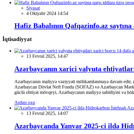
Siyasət
4 Oktyabr 2024 14:54
Hafiz Babalının Qafqazinfo.az saytına q
İqtisadiyyat
13 Fevral 2025, 14:47
Azərbaycanın xarici valyuta ehtiyatları
Azərbaycanın maliyyə vəziyyəti möhkəmlənməyə davam edir, çünk
Azərbaycan Dövlət Neft Fondu (SOFAZ) və Azərbaycan Mərkəzi Ba
güclü ehtiyat mövqeyi, Azərbaycanın maliyyə sabitliyini və hökumə
Ardını oxu
13 Fevral 2025, 14:07
Azərbaycanda Yanvar 2025-ci ildə Hidr