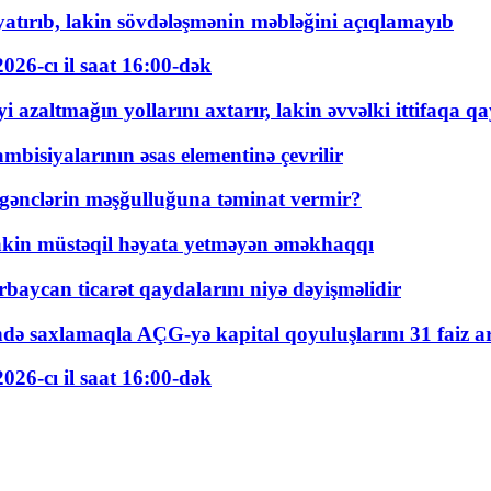
tırıb, lakin sövdələşmənin məbləğini açıqlamayıb
026-cı il saat 16:00-dək
 azaltmağın yollarını axtarır, lakin əvvəlki ittifaqa qa
bisiyalarının əsas elementinə çevrilir
 gənclərin məşğulluğuna təminat vermir?
kin müstəqil həyata yetməyən əməkhaqqı
rbaycan ticarət qaydalarını niyə dəyişməlidir
ində saxlamaqla AÇG-yə kapital qoyuluşlarını 31 faiz ar
026-cı il saat 16:00-dək