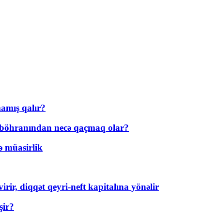
amış qalır?
t böhranından necə qaçmaq olar?
ə müasirlik
rir, diqqət qeyri-neft kapitalına yönəlir
şir?