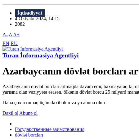
İqtisadiyyat
4 Oktyabr 2024, 14:15
2082
A-
A
A+
EN
RU
Turan İnformasiya Agentliyi
Azərbaycanın dövlət borcları a
Azərbaycanın dövlət borcları artmaqda davam edir, baxmayaraq ki, ölk
yarısına olan vəziyyətə əsasən, ölkənin dövlət borcu 25 milyard mana
Daha çox oxumaq üçün daxil olun və ya abunə olun
Daxil ol
Abunə ol
Государственные заимствования
dövlət borcları