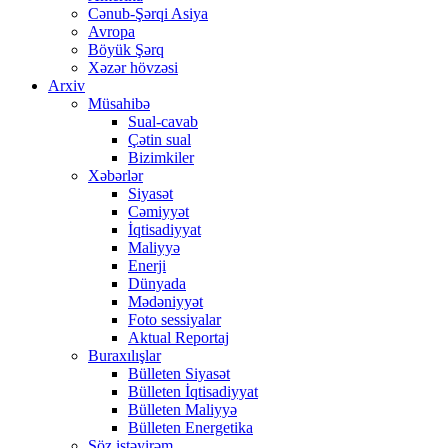
Cənub-Şərqi Asiya
Avropa
Böyük Şərq
Xəzər hövzəsi
Arxiv
Müsahibə
Sual-cavab
Çətin sual
Bizimkiler
Xəbərlər
Siyasət
Cəmiyyət
İqtisadiyyat
Maliyyə
Enerji
Dünyada
Mədəniyyət
Foto sessiyalar
Aktual Reportaj
Buraxılışlar
Bülleten Siyasət
Bülleten İqtisadiyyat
Bülleten Maliyyə
Bülleten Energetika
Söz istəyirəm