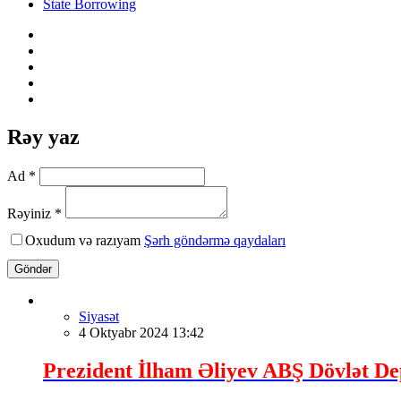
State Borrowing
Rəy yaz
Ad *
Rəyiniz *
Oxudum və razıyam
Şərh göndərmə qaydaları
Göndər
Siyasət
4 Oktyabr 2024 13:42
Prezident İlham Əliyev ABŞ Dövlət Dep