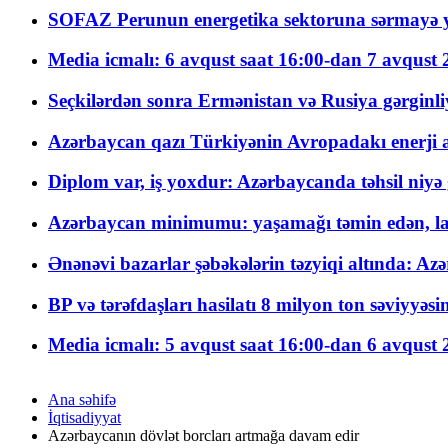
SOFAZ Perunun energetika sektoruna sərmayə ya
Media icmalı: 6 avqust saat 16:00-dan 7 avqust 2
Seçkilərdən sonra Ermənistan və Rusiya gərginliyi
Azərbaycan qazı Türkiyənin Avropadakı enerji am
Diplom var, iş yoxdur: Azərbaycanda təhsil niyə
Azərbaycan minimumu: yaşamağı təmin edən, la
Ənənəvi bazarlar şəbəkələrin təzyiqi altında: Azə
BP və tərəfdaşları hasilatı 8 milyon ton səviyyəs
Media icmalı: 5 avqust saat 16:00-dan 6 avqust 2
Ana səhifə
İqtisadiyyat
Azərbaycanın dövlət borcları artmağa davam edir