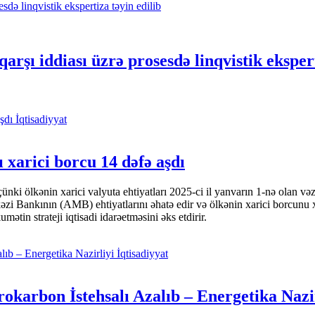
arşı iddiası üzrə prosesdə linqvistik ekspert
İqtisadiyyat
 xarici borcu 14 dəfə aşdı
i ölkənin xarici valyuta ehtiyatları 2025-ci il yanvarın 1-nə olan və
nkının (AMB) ehtiyatlarını əhatə edir və ölkənin xarici borcunu xeyli
tin strateji iqtisadi idarəetməsini əks etdirir.
İqtisadiyyat
okarbon İstehsalı Azalıb – Energetika Nazi