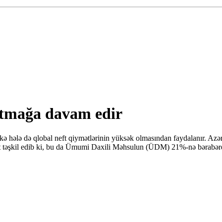
rtmağa davam edir
ə hələ də qlobal neft qiymətlərinin yüksək olmasından faydalanır. Azə
t təşkil edib ki, bu da Ümumi Daxili Məhsulun (ÜDM) 21%-nə bərabərdir