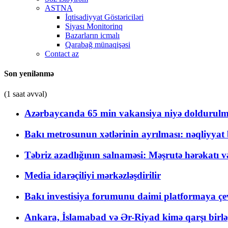
ASTNA
İqtisadiyyat Göstəriciləri
Siyası Monitorinq
Bazarların icmalı
Qarabağ münaqişəsi
Contact az
Son yenilənmə
(1 saat əvvəl)
Azərbaycanda 65 min vakansiya niyə doldurulm
Bakı metrosunun xətlərinin ayrılması: nəqliyya
Təbriz azadlığının salnaməsi: Məşrutə hərəkatı v
Media idarəçiliyi mərkəzləşdirilir
Bakı investisiya forumunu daimi platformaya çevi
Ankara, İslamabad və Ər-Riyad kimə qarşı birlə