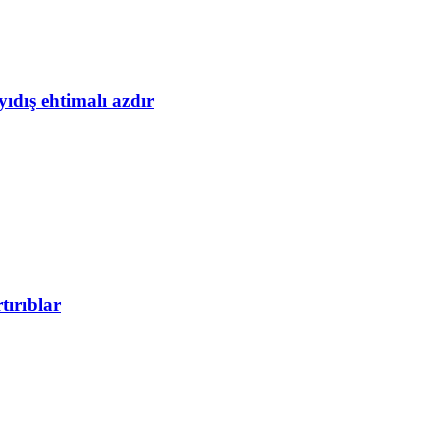
yıdış ehtimalı azdır
tırıblar