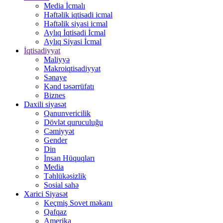
Media İcmalı
Həftəlik iqtisadi icmal
Həftəlik siyasi icmal
Aylıq İqtisadi İcmal
Aylıq Siyasi İcmal
İqtisadiyyat
Maliyyə
Makroiqtisadiyyat
Sənaye
Kənd təsərrüfatı
Biznes
Daxili siyasət
Qanunvericilik
Dövlət quruculuğu
Cəmiyyət
Gender
Din
İnsan Hüquqları
Media
Təhlükəsizlik
Sosial sahə
Xarici Siyasət
Keçmiş Sovet məkanı
Qafqaz
Amerika