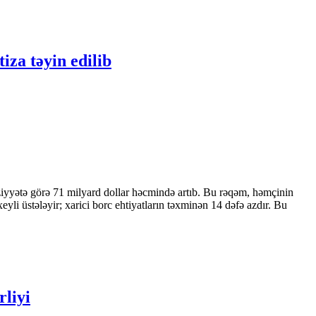
iza təyin edilib
ziyyətə görə 71 milyard dollar həcmində artıb. Bu rəqəm, həmçinin
 üstələyir; xarici borc ehtiyatların təxminən 14 dəfə azdır. Bu
rliyi