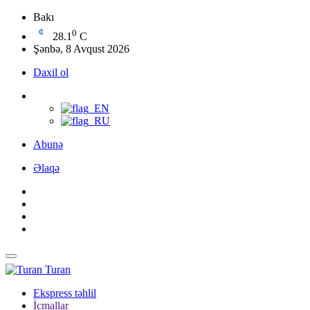
Bakı
0
28.1
C
Şənbə, 8 Avqust 2026
Daxil ol
Abunə
Əlaqə
Turan
Ekspress təhlil
İcmallar