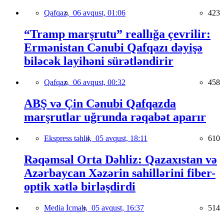
Qafqaz,
06 avqust, 01:06
423
“Tramp marşrutu” reallığa çevrilir:
Ermənistan Cənubi Qafqazı dəyişə
biləcək layihəni sürətləndirir
Qafqaz,
06 avqust, 00:32
458
ABŞ və Çin Cənubi Qafqazda
marşrutlar uğrunda rəqabət aparır
Ekspress təhlil,
05 avqust, 18:11
610
Rəqəmsal Orta Dəhliz: Qazaxıstan və
Azərbaycan Xəzərin sahillərini fiber-
optik xətlə birləşdirdi
Media İcmalı,
05 avqust, 16:37
514