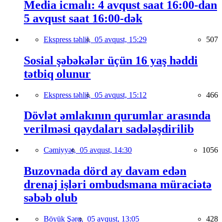
Media icmalı: 4 avqust saat 16:00-dan
5 avqust saat 16:00-dək
Ekspress təhlil,
05 avqust, 15:29
507
Sosial şəbəkələr üçün 16 yaş həddi
tətbiq olunur
Ekspress təhlil,
05 avqust, 15:12
466
Dövlət əmlakının qurumlar arasında
verilməsi qaydaları sadələşdirilib
Cəmiyyət,
05 avqust, 14:30
1056
Buzovnada dörd ay davam edən
drenaj işləri ombudsmana müraciətə
səbəb olub
Böyük Şərq,
05 avqust, 13:05
428