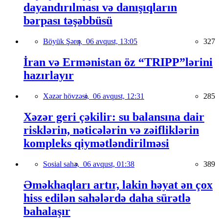
dayandırılması və danışıqların
bərpası təşəbbüsü
Böyük Şərq,
06 avqust, 13:05
327
İran və Ermənistan öz “TRIPP”lərini
hazırlayır
Xəzər hövzəsi,
06 avqust, 12:31
285
Xəzər geri çəkilir: su balansına dair
risklərin, nəticələrin və zəifliklərin
kompleks qiymətləndirilməsi
Sosial sahə,
06 avqust, 01:38
389
Əməkhaqları artır, lakin həyat ən çox
hiss edilən sahələrdə daha sürətlə
bahalaşır