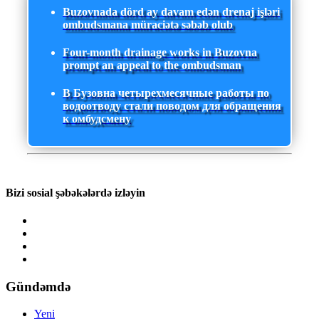
Buzovnada dörd ay davam edən drenaj işləri
ombudsmana müraciətə səbəb olub
Four-month drainage works in Buzovna
prompt an appeal to the ombudsman
В Бузовна четырехмесячные работы по
водоотводу стали поводом для обращения
к омбудсмену
Bizi sosial şəbəkələrdə izləyin
Gündəmdə
Yeni