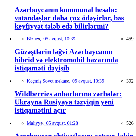
Azərbaycanın kommunal hesabı:
vətəndaşlar daha çox ödəyirlər, bəs
keyfiyyət tələb edə bilirlərmi?
Biznes,
05 avqust, 10:39
459
Güzəştlərin ləğvi Azərbaycanın
hibrid və elektromobil bazarında
istiqaməti dəyişib
Keçmiş Sovet məkanı,
05 avqust, 10:35
392
Wildberries anbarlarına zərbələr:
Ukrayna Rusiyaya təzyiqin yeni
istiqamətini açır
Maliyyə,
05 avqust, 01:28
526
Azərbaycan ehtiyatlarını artırır, lakin