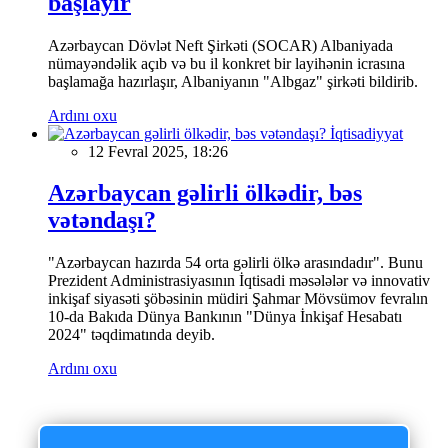
başlayır
Azərbaycan Dövlət Neft Şirkəti (SOCAR) Albaniyada
nümayəndəlik açıb və bu il konkret bir layihənin icrasına
başlamağa hazırlaşır, Albaniyanın "Albgaz" şirkəti bildirib.
Ardını oxu
İqtisadiyyat
12 Fevral 2025, 18:26
Azərbaycan gəlirli ölkədir, bəs
vətəndaşı?
"Azərbaycan hazırda 54 orta gəlirli ölkə arasındadır". Bunu
Prezident Administrasiyasının İqtisadi məsələlər və innovativ
inkişaf siyasəti şöbəsinin müdiri Şahmar Mövsümov fevralın
10-da Bakıda Dünya Bankının "Dünya İnkişaf Hesabatı
2024" təqdimatında deyib.
Ardını oxu