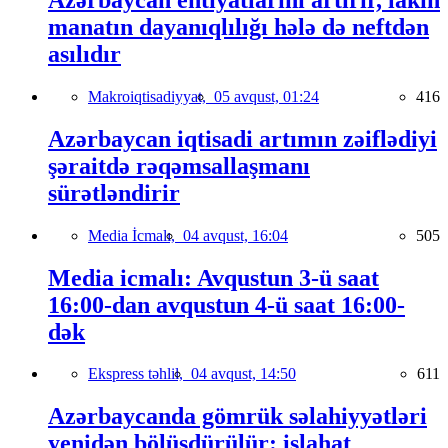
manatın dayanıqlılığı hələ də neftdən
asılıdır
Makroiqtisadiyyat,
05 avqust, 01:24
416
Azərbaycan iqtisadi artımın zəiflədiyi
şəraitdə rəqəmsallaşmanı
sürətləndirir
Media İcmalı,
04 avqust, 16:04
505
Media icmalı: Avqustun 3-ü saat
16:00-dan avqustun 4-ü saat 16:00-
dək
Ekspress təhlil,
04 avqust, 14:50
611
Azərbaycanda gömrük səlahiyyətləri
yenidən bölüşdürülür: islahat