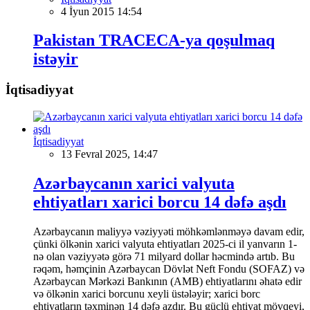
4 İyun 2015 14:54
Pakistan TRACECA-ya qoşulmaq
istəyir
İqtisadiyyat
İqtisadiyyat
13 Fevral 2025, 14:47
Azərbaycanın xarici valyuta
ehtiyatları xarici borcu 14 dəfə aşdı
Azərbaycanın maliyyə vəziyyəti möhkəmlənməyə davam edir,
çünki ölkənin xarici valyuta ehtiyatları 2025-ci il yanvarın 1-
nə olan vəziyyətə görə 71 milyard dollar həcmində artıb. Bu
rəqəm, həmçinin Azərbaycan Dövlət Neft Fondu (SOFAZ) və
Azərbaycan Mərkəzi Bankının (AMB) ehtiyatlarını əhatə edir
və ölkənin xarici borcunu xeyli üstələyir; xarici borc
ehtiyatların təxminən 14 dəfə azdır. Bu güclü ehtiyat mövqeyi,