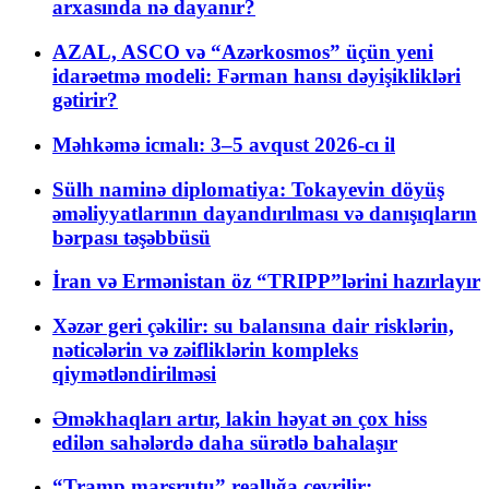
arxasında nə dayanır?
AZAL, ASCO və “Azərkosmos” üçün yeni
idarəetmə modeli: Fərman hansı dəyişiklikləri
gətirir?
Məhkəmə icmalı: 3–5 avqust 2026-cı il
Sülh naminə diplomatiya: Tokayevin döyüş
əməliyyatlarının dayandırılması və danışıqların
bərpası təşəbbüsü
İran və Ermənistan öz “TRIPP”lərini hazırlayır
Xəzər geri çəkilir: su balansına dair risklərin,
nəticələrin və zəifliklərin kompleks
qiymətləndirilməsi
Əməkhaqları artır, lakin həyat ən çox hiss
edilən sahələrdə daha sürətlə bahalaşır
“Tramp marşrutu” reallığa çevrilir: