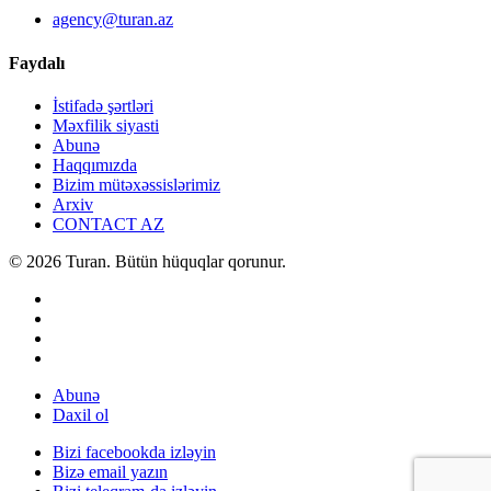
agency@turan.az
Faydalı
İstifadə şərtləri
Məxfilik siyasti
Abunə
Haqqımızda
Bizim mütəxəssislərimiz
Arxiv
CONTACT AZ
© 2026 Turan. Bütün hüquqlar qorunur.
Abunə
Daxil ol
Bizi facebookda izləyin
Bizə email yazın