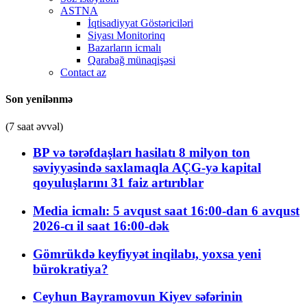
ASTNA
İqtisadiyyat Göstəriciləri
Siyası Monitorinq
Bazarların icmalı
Qarabağ münaqişəsi
Contact az
Son yenilənmə
(7 saat əvvəl)
BP və tərəfdaşları hasilatı 8 milyon ton
səviyyəsində saxlamaqla AÇG-yə kapital
qoyuluşlarını 31 faiz artırıblar
Media icmalı: 5 avqust saat 16:00-dan 6 avqust
2026-cı il saat 16:00-dək
Gömrükdə keyfiyyət inqilabı, yoxsa yeni
bürokratiya?
Ceyhun Bayramovun Kiyev səfərinin