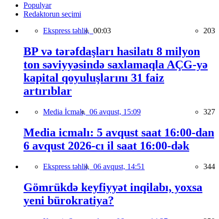
Populyar
Redaktorun seçimi
Ekspress təhlil,
00:03
203
BP və tərəfdaşları hasilatı 8 milyon
ton səviyyəsində saxlamaqla AÇG-yə
kapital qoyuluşlarını 31 faiz
artırıblar
Media İcmalı,
06 avqust, 15:09
327
Media icmalı: 5 avqust saat 16:00-dan
6 avqust 2026-cı il saat 16:00-dək
Ekspress təhlil,
06 avqust, 14:51
344
Gömrükdə keyfiyyət inqilabı, yoxsa
yeni bürokratiya?