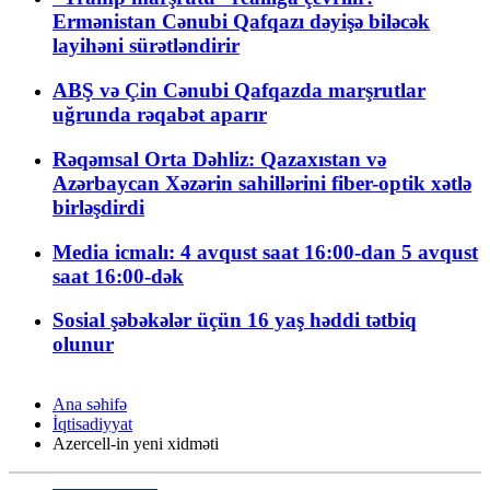
Ermənistan Cənubi Qafqazı dəyişə biləcək
layihəni sürətləndirir
ABŞ və Çin Cənubi Qafqazda marşrutlar
uğrunda rəqabət aparır
Rəqəmsal Orta Dəhliz: Qazaxıstan və
Azərbaycan Xəzərin sahillərini fiber-optik xətlə
birləşdirdi
Media icmalı: 4 avqust saat 16:00-dan 5 avqust
saat 16:00-dək
Sosial şəbəkələr üçün 16 yaş həddi tətbiq
olunur
Ana səhifə
İqtisadiyyat
Azercell-in yeni xidməti