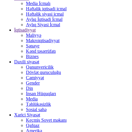
Media İcmalı
Həftəlik iqtisadi icmal
Həftəlik siyasi icmal
Aylıq İqtisadi İcmal
Aylıq Siyasi İcmal
İqtisadiyyat
Maliyyə
Makroiqtisadiyyat
Sənaye
Kənd təsərrüfatı
Biznes
Daxili siyasət
Qanunvericilik
Dövlət quruculuğu
Cəmiyyət
Gender
Din
İnsan Hüquqları
Media
Təhlükəsizlik
Sosial sahə
Xarici Siyasət
Keçmiş Sovet məkanı
Qafqaz
Amerika