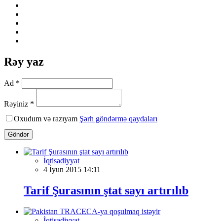
Rəy yaz
Ad *
Rəyiniz *
Oxudum və razıyam
Şərh göndərmə qaydaları
Göndər
İqtisadiyyat
4 İyun 2015 14:11
Tarif Şurasının ştat sayı artırılıb
İqtisadiyyat