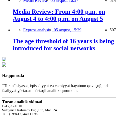
Media Review,
05 avqust, 16:37
514
Media Review: From 4:00 p.m. on
August 4 to 4:00 p.m. on August 5
Express analysis,
05 avqust, 15:29
507
The age threshold of 16 years is being
introduced for social networks
Haqqımızda
“Turan” siyasət, iqtisadiyyat və cəmiyyət həyatının qovuşuğunda
fəaliyyət göstərən müstəqil analitik qurumdur.
Turan analitik xidməti
Bakı, AZ1010
Süleyman Rəhimov küç.,186, Mən. 24
Tel.: (+99412) 440 11 96