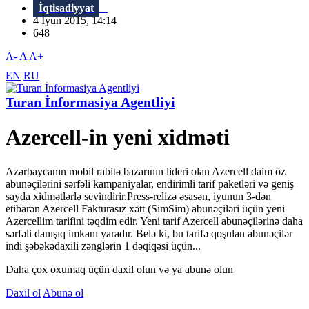
İqtisadiyyat
4 İyun 2015, 14:14
648
A-
A
A+
EN
RU
Turan İnformasiya Agentliyi
Azercell-in yeni xidməti
Azərbaycanın mobil rabitə bazarının lideri olan Azercell daim öz
abunəçilərini sərfəli kampaniyalar, endirimli tarif paketləri və geniş
sayda xidmətlərlə sevindirir.Press-relizə əsasən, iyunun 3-dən
etibarən Azercell Fakturasız xətt (SimSim) abunəçiləri üçün yeni
Azercellim tarifini təqdim edir. Yeni tarif Azercell abunəçilərinə daha
sərfəli danışıq imkanı yaradır. Belə ki, bu tarifə qoşulan abunəçilər
indi şəbəkədaxili zənglərin 1 dəqiqəsi üçün...
Daha çox oxumaq üçün daxil olun və ya abunə olun
Daxil ol
Abunə ol