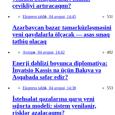
çevikliyi artıracaqmı?
Ekspress təhlil,
04 avqust, 14:45
531
Azərbaycan bazar təmərküzləşməsini
yeni qaydalarla ölçəcək — əsas sınaq
tətbiq olacaq
Avropa,
04 avqust, 14:42
492
Enerji dəhlizi boyunca diplomatiya:
İnyatsio Kassis nə üçün Bakıya və
Aşqabada səfər edir?
Ekspress təhlil,
04 avqust, 14:38
553
İstehsalat qəzalarına qarşı yeni
sığorta modeli: sistem yenilənir,
risklər azalacaqmı?