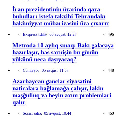
İran prezidentinin üzərində qara
buludlar: istefa təkzibi Tehrandakı
hakimiyyət mübarizəsini üzə çıxarır
Ekspress təhlil,
05 avqust, 12:27
496
Metroda 10 aylıq sınaq: Bakı gələcəyə
hazırlaşır, bəs sərnişin bu günün
yükünü necə daşıyacaq?
Cəmiyyət,
05 avqust, 11:57
448
Azərbaycan gənclər siyasətini
nəticələrə bağlamağa çalışır, lakin
məşğulluq və beyin axını problemləri
qalır
Sosial sahə,
05 avqust, 10:44
460