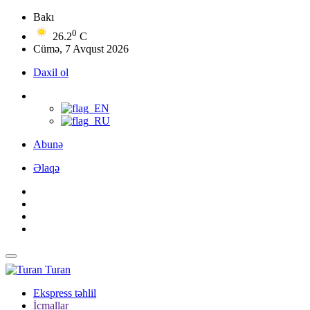
Bakı
0
26.2
C
Cümə, 7 Avqust 2026
Daxil ol
Abunə
Əlaqə
Turan
Ekspress təhlil
İcmallar