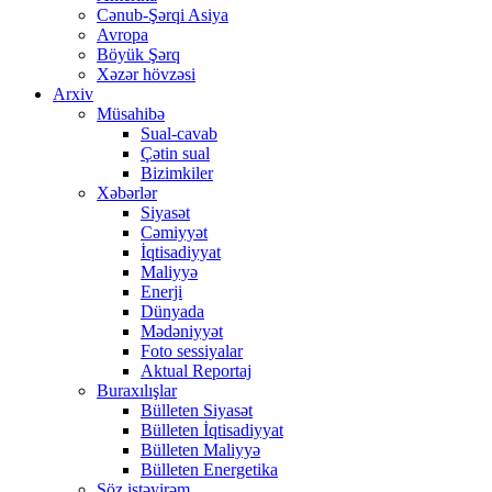
Cənub-Şərqi Asiya
Avropa
Böyük Şərq
Xəzər hövzəsi
Arxiv
Müsahibə
Sual-cavab
Çətin sual
Bizimkiler
Xəbərlər
Siyasət
Cəmiyyət
İqtisadiyyat
Maliyyə
Enerji
Dünyada
Mədəniyyət
Foto sessiyalar
Aktual Reportaj
Buraxılışlar
Bülleten Siyasət
Bülleten İqtisadiyyat
Bülleten Maliyyə
Bülleten Energetika
Söz istəyirəm