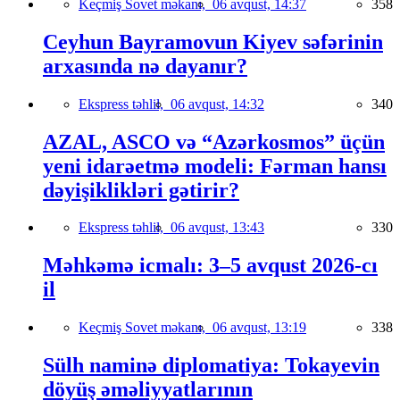
Keçmiş Sovet məkanı,
06 avqust, 14:37
358
Ceyhun Bayramovun Kiyev səfərinin
arxasında nə dayanır?
Ekspress təhlil,
06 avqust, 14:32
340
AZAL, ASCO və “Azərkosmos” üçün
yeni idarəetmə modeli: Fərman hansı
dəyişiklikləri gətirir?
Ekspress təhlil,
06 avqust, 13:43
330
Məhkəmə icmalı: 3–5 avqust 2026-cı
il
Keçmiş Sovet məkanı,
06 avqust, 13:19
338
Sülh naminə diplomatiya: Tokayevin
döyüş əməliyyatlarının