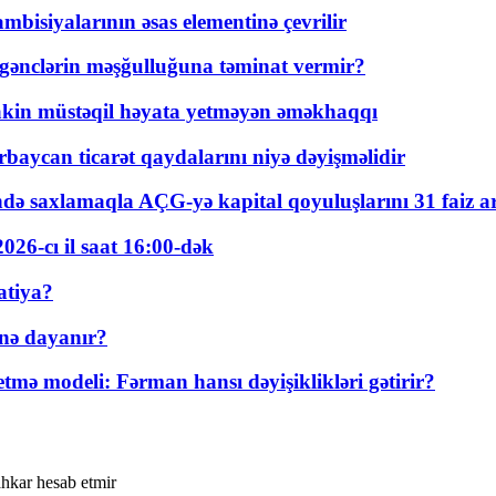
bisiyalarının əsas elementinə çevrilir
 gənclərin məşğulluğuna təminat vermir?
kin müstəqil həyata yetməyən əməkhaqqı
rbaycan ticarət qaydalarını niyə dəyişməlidir
ində saxlamaqla AÇG-yə kapital qoyuluşlarını 31 faiz ar
026-cı il saat 16:00-dək
atiya?
nə dayanır?
ə modeli: Fərman hansı dəyişiklikləri gətirir?
ahkar hesab etmir