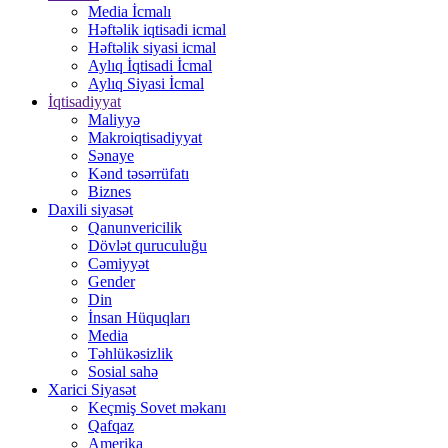
Media İcmalı
Həftəlik iqtisadi icmal
Həftəlik siyasi icmal
Aylıq İqtisadi İcmal
Aylıq Siyasi İcmal
İqtisadiyyat
Maliyyə
Makroiqtisadiyyat
Sənaye
Kənd təsərrüfatı
Biznes
Daxili siyasət
Qanunvericilik
Dövlət quruculuğu
Cəmiyyət
Gender
Din
İnsan Hüquqları
Media
Təhlükəsizlik
Sosial sahə
Xarici Siyasət
Keçmiş Sovet məkanı
Qafqaz
Amerika