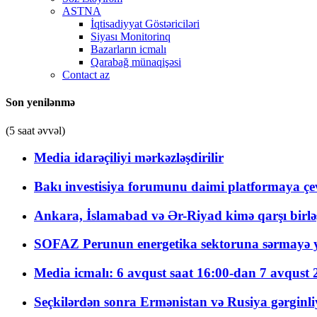
ASTNA
İqtisadiyyat Göstəriciləri
Siyası Monitorinq
Bazarların icmalı
Qarabağ münaqişəsi
Contact az
Son yenilənmə
(5 saat əvvəl)
Media idarəçiliyi mərkəzləşdirilir
Bakı investisiya forumunu daimi platformaya çevi
Ankara, İslamabad və Ər-Riyad kimə qarşı birlə
SOFAZ Perunun energetika sektoruna sərmayə ya
Media icmalı: 6 avqust saat 16:00-dan 7 avqust 2
Seçkilərdən sonra Ermənistan və Rusiya gərginliyi