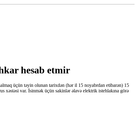
ahkar hesab etmir
 salmaq üçün təyin olunan tarixdən (hər il 15 noyabrdan etibarən) 15
rus xəstəsi var. İsinmək üçün sakinlər əlavə elektrik istehlakına görə