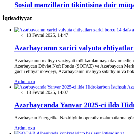
Sosial mənzillərin tikintisinə dair müq
İqtisadiyyat
13 Fevral 2025, 14:47
Azərbaycanın xarici valyuta ehtiyatları
Azərbaycanın maliyyə vəziyyəti möhkəmlənməyə davam edir, çünk
Azərbaycan Dövlət Neft Fondu (SOFAZ) və Azərbaycan Mərkəzi Ba
güclü ehtiyat mövqeyi, Azərbaycanın maliyyə sabitliyini və hökumə
Ardını oxu
13 Fevral 2025, 14:07
Azərbaycanda Yanvar 2025-ci ildə Hidr
Azərbaycan Energetika Nazirliyinin operativ məlumatlarına görə,
Ardını oxu
İqtisadiyyat