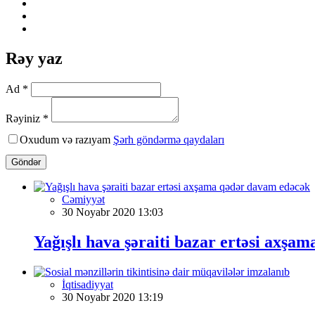
Rəy yaz
Ad *
Rəyiniz *
Oxudum və razıyam
Şərh göndərmə qaydaları
Göndər
Cəmiyyət
30 Noyabr 2020 13:03
Yağışlı hava şəraiti bazar ertəsi axşa
İqtisadiyyat
30 Noyabr 2020 13:19