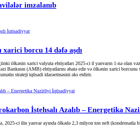
avilələr imzalanıb
İqtisadiyyat
 xarici borcu 14 dəfə aşdı
i ölkənin xarici valyuta ehtiyatları 2025-ci il yanvarın 1-nə olan və
nkının (AMB) ehtiyatlarını əhatə edir və ölkənin xarici borcunu xeyli
tin strateji iqtisadi idarəetməsini əks etdirir.
İqtisadiyyat
okarbon İstehsalı Azalıb – Energetika Nazi
 2025-ci ilin yanvar ayında ölkədə 2,3 milyon ton neft (kondensatla bir