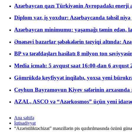
Azərbaycan qazı Türkiyənin Avropadakı enerji am
Diplom var, iş yoxdur: Azərbaycanda təhsil niyə
Azərbaycan minimumu: yaşamağı təmin edən, la
Ənənəvi bazarlar şəbəkələrin təzyiqi altında: Azə
BP və tərəfdaşları hasilatı 8 milyon ton səviyyəs
Media icmalı: 5 avqust saat 16:00-dan 6 avqust 2
Gömrükdə keyfiyyət inqilabı, yoxsa yeni bürokr
Ceyhun Bayramovun Kiyev səfərinin arxasında 
AZAL, ASCO və “Azərkosmos” üçün yeni idarəetm
Ana səhifə
İqtisadiyyat
“Azəristiliktəchizat” mənzillərin pis qızdırılmasında özünü gün