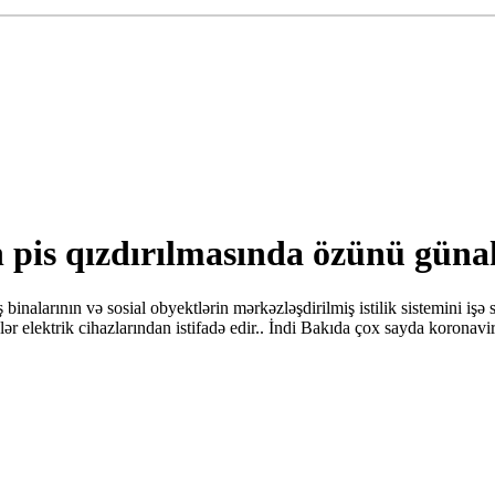
in pis qızdırılmasında özünü gün
inalarının və sosial obyektlərin mərkəzləşdirilmiş istilik sistemini işə
inlər elektrik cihazlarından istifadə edir.. İndi Bakıda çox sayda koronavi