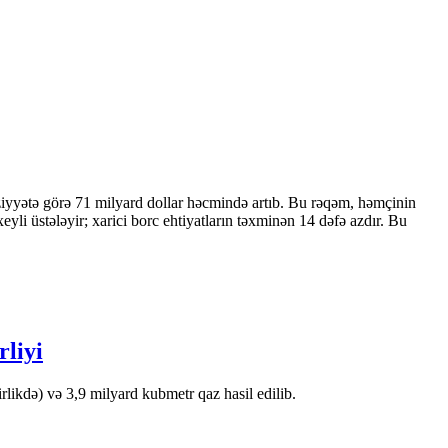
ziyyətə görə 71 milyard dollar həcmində artıb. Bu rəqəm, həmçinin
 üstələyir; xarici borc ehtiyatların təxminən 14 dəfə azdır. Bu
rliyi
likdə) və 3,9 milyard kubmetr qaz hasil edilib.