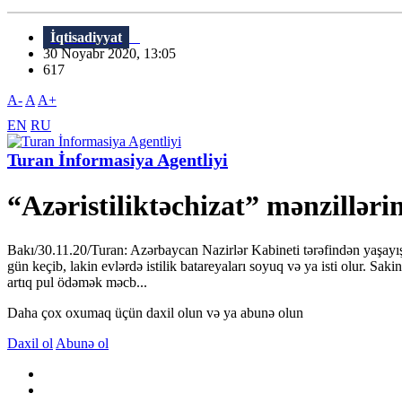
İqtisadiyyat
30 Noyabr 2020, 13:05
617
A-
A
A+
EN
RU
Turan İnformasiya Agentliyi
“Azəristiliktəchizat” mənzillər
Bakı/30.11.20/Turan: Azərbaycan Nazirlər Kabineti tərəfindən yaşayış b
gün keçib, lakin evlərdə istilik batareyaları soyuq və ya isti olur. Sak
artıq pul ödəmək məcb...
Daha çox oxumaq üçün daxil olun və ya abunə olun
Daxil ol
Abunə ol