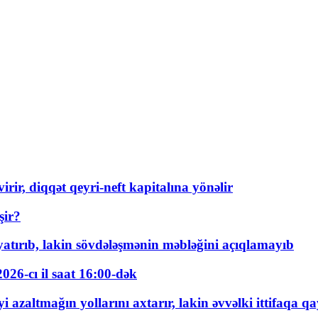
rir, diqqət qeyri-neft kapitalına yönəlir
şir?
tırıb, lakin sövdələşmənin məbləğini açıqlamayıb
026-cı il saat 16:00-dək
 azaltmağın yollarını axtarır, lakin əvvəlki ittifaqa qa