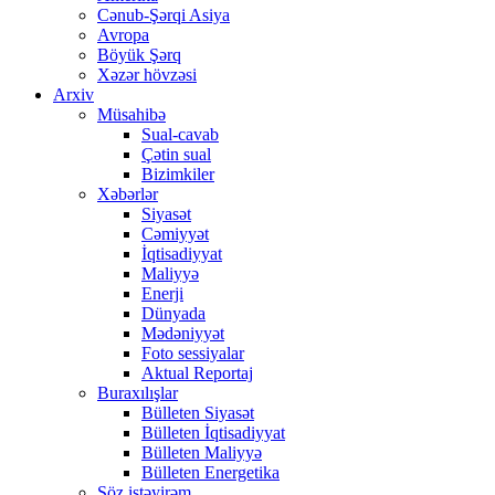
Cənub-Şərqi Asiya
Avropa
Böyük Şərq
Xəzər hövzəsi
Arxiv
Müsahibə
Sual-cavab
Çətin sual
Bizimkiler
Xəbərlər
Siyasət
Cəmiyyət
İqtisadiyyat
Maliyyə
Enerji
Dünyada
Mədəniyyət
Foto sessiyalar
Aktual Reportaj
Buraxılışlar
Bülleten Siyasət
Bülleten İqtisadiyyat
Bülleten Maliyyə
Bülleten Energetika
Söz istəyirəm