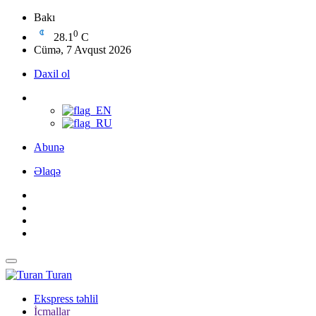
Bakı
0
28.1
C
Cümə, 7 Avqust 2026
Daxil ol
Abunə
Əlaqə
Turan
Ekspress təhlil
İcmallar