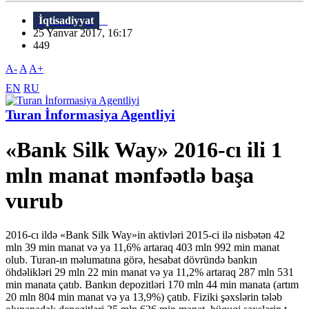
İqtisadiyyat
25 Yanvar 2017, 16:17
449
A-
A
A+
EN
RU
Turan İnformasiya Agentliyi
«Bank Silk Way» 2016-cı ili 1
mln manat mənfəətlə başa
vurub
2016-cı ildə «Bank Silk Way»in aktivləri 2015-ci ilə nisbətən 42
mln 39 min manat və ya 11,6% artaraq 403 mln 992 min manat
olub. Turan-ın məlumatına görə, hesabat dövründə bankın
öhdəlikləri 29 mln 22 min manat və ya 11,2% artaraq 287 mln 531
min manata çatıb. Bankın depozitləri 170 mln 44 min manata (artım
20 mln 804 min manat və ya 13,9%) çatıb. Fiziki şəxslərin tələb