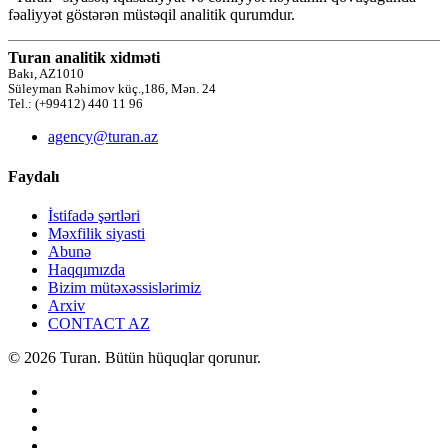
fəaliyyət göstərən müstəqil analitik qurumdur.
Turan analitik xidməti
Bakı, AZ1010
Süleyman Rəhimov küç.,186, Mən. 24
Tel.: (+99412) 440 11 96
agency@turan.az
Faydalı
İstifadə şərtləri
Məxfilik siyasti
Abunə
Haqqımızda
Bizim mütəxəssislərimiz
Arxiv
CONTACT AZ
© 2026 Turan. Bütün hüquqlar qorunur.