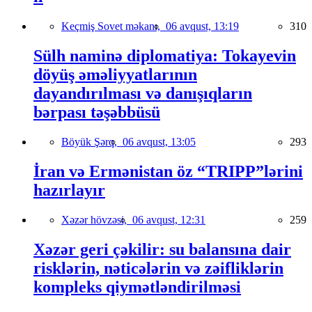
Keçmiş Sovet məkanı,
06 avqust, 13:19
310
Sülh naminə diplomatiya: Tokayevin
döyüş əməliyyatlarının
dayandırılması və danışıqların
bərpası təşəbbüsü
Böyük Şərq,
06 avqust, 13:05
293
İran və Ermənistan öz “TRIPP”lərini
hazırlayır
Xəzər hövzəsi,
06 avqust, 12:31
259
Xəzər geri çəkilir: su balansına dair
risklərin, nəticələrin və zəifliklərin
kompleks qiymətləndirilməsi