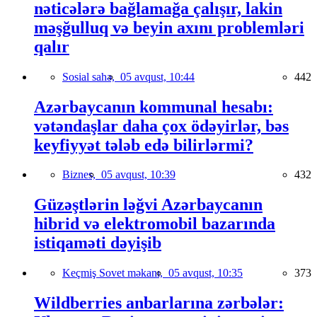
nəticələrə bağlamağa çalışır, lakin
məşğulluq və beyin axını problemləri
qalır
Sosial sahə,
05 avqust, 10:44
442
Azərbaycanın kommunal hesabı:
vətəndaşlar daha çox ödəyirlər, bəs
keyfiyyət tələb edə bilirlərmi?
Biznes,
05 avqust, 10:39
432
Güzəştlərin ləğvi Azərbaycanın
hibrid və elektromobil bazarında
istiqaməti dəyişib
Keçmiş Sovet məkanı,
05 avqust, 10:35
373
Wildberries anbarlarına zərbələr: