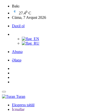
Bakı
0
27.4
C
Cümə, 7 Avqust 2026
Daxil ol
Abunə
Əlaqə
Turan
Ekspress təhlil
İcmallar