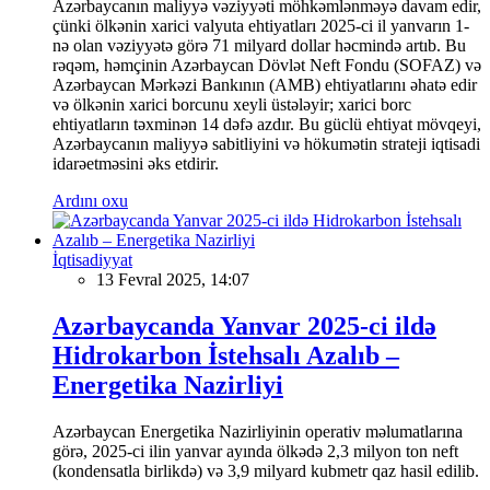
Azərbaycanın maliyyə vəziyyəti möhkəmlənməyə davam edir,
çünki ölkənin xarici valyuta ehtiyatları 2025-ci il yanvarın 1-
nə olan vəziyyətə görə 71 milyard dollar həcmində artıb. Bu
rəqəm, həmçinin Azərbaycan Dövlət Neft Fondu (SOFAZ) və
Azərbaycan Mərkəzi Bankının (AMB) ehtiyatlarını əhatə edir
və ölkənin xarici borcunu xeyli üstələyir; xarici borc
ehtiyatların təxminən 14 dəfə azdır. Bu güclü ehtiyat mövqeyi,
Azərbaycanın maliyyə sabitliyini və hökumətin strateji iqtisadi
idarəetməsini əks etdirir.
Ardını oxu
İqtisadiyyat
13 Fevral 2025, 14:07
Azərbaycanda Yanvar 2025-ci ildə
Hidrokarbon İstehsalı Azalıb –
Energetika Nazirliyi
Azərbaycan Energetika Nazirliyinin operativ məlumatlarına
görə, 2025-ci ilin yanvar ayında ölkədə 2,3 milyon ton neft
(kondensatla birlikdə) və 3,9 milyard kubmetr qaz hasil edilib.