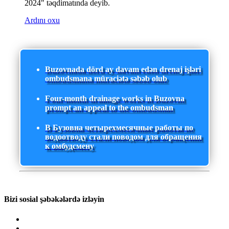
2024" təqdimatında deyib.
Ardını oxu
Buzovnada dörd ay davam edən drenaj işləri
ombudsmana müraciətə səbəb olub
Four-month drainage works in Buzovna
prompt an appeal to the ombudsman
В Бузовна четырехмесячные работы по
водоотводу стали поводом для обращения
к омбудсмену
Bizi sosial şəbəkələrdə izləyin