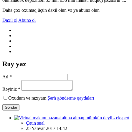
olunanadək depozitləri 35 mln 636 min manat, hüquqi şəxslərin t...
Daha çox oxumaq üçün daxil olun və ya abunə olun
Daxil ol
Abunə ol
Rəy yaz
Ad *
Rəyiniz *
Oxudum və razıyam
Şərh göndərmə qaydaları
Göndər
Çətin sual
25 Yanvar 2017 14:42