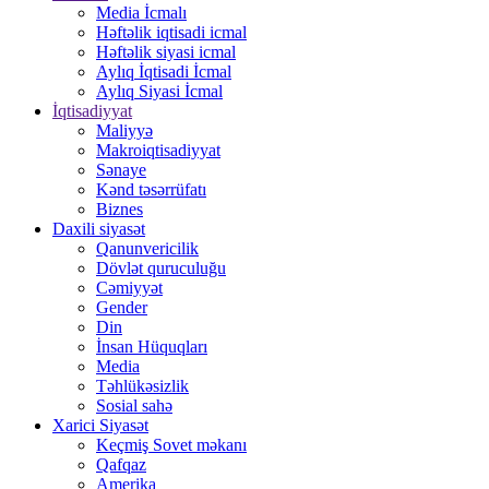
Media İcmalı
Həftəlik iqtisadi icmal
Həftəlik siyasi icmal
Aylıq İqtisadi İcmal
Aylıq Siyasi İcmal
İqtisadiyyat
Maliyyə
Makroiqtisadiyyat
Sənaye
Kənd təsərrüfatı
Biznes
Daxili siyasət
Qanunvericilik
Dövlət quruculuğu
Cəmiyyət
Gender
Din
İnsan Hüquqları
Media
Təhlükəsizlik
Sosial sahə
Xarici Siyasət
Keçmiş Sovet məkanı
Qafqaz
Amerika