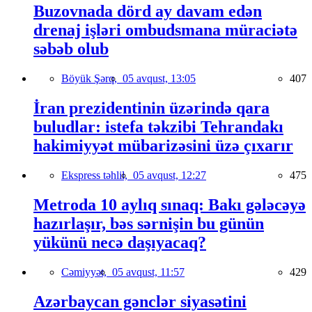
Buzovnada dörd ay davam edən
drenaj işləri ombudsmana müraciətə
səbəb olub
Böyük Şərq,
05 avqust, 13:05
407
İran prezidentinin üzərində qara
buludlar: istefa təkzibi Tehrandakı
hakimiyyət mübarizəsini üzə çıxarır
Ekspress təhlil,
05 avqust, 12:27
475
Metroda 10 aylıq sınaq: Bakı gələcəyə
hazırlaşır, bəs sərnişin bu günün
yükünü necə daşıyacaq?
Cəmiyyət,
05 avqust, 11:57
429
Azərbaycan gənclər siyasətini