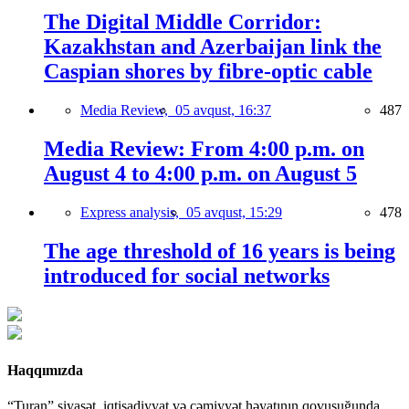
The Digital Middle Corridor:
Kazakhstan and Azerbaijan link the
Caspian shores by fibre-optic cable
Media Review,
05 avqust, 16:37
487
Media Review: From 4:00 p.m. on
August 4 to 4:00 p.m. on August 5
Express analysis,
05 avqust, 15:29
478
The age threshold of 16 years is being
introduced for social networks
Haqqımızda
“Turan” siyasət, iqtisadiyyat və cəmiyyət həyatının qovuşuğunda