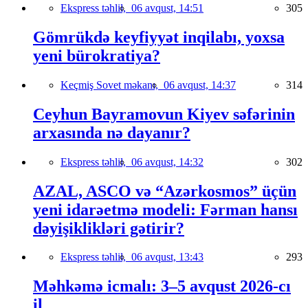
Ekspress təhlil,
06 avqust, 14:51
305
Gömrükdə keyfiyyət inqilabı, yoxsa
yeni bürokratiya?
Keçmiş Sovet məkanı,
06 avqust, 14:37
314
Ceyhun Bayramovun Kiyev səfərinin
arxasında nə dayanır?
Ekspress təhlil,
06 avqust, 14:32
302
AZAL, ASCO və “Azərkosmos” üçün
yeni idarəetmə modeli: Fərman hansı
dəyişiklikləri gətirir?
Ekspress təhlil,
06 avqust, 13:43
293
Məhkəmə icmalı: 3–5 avqust 2026-cı
il