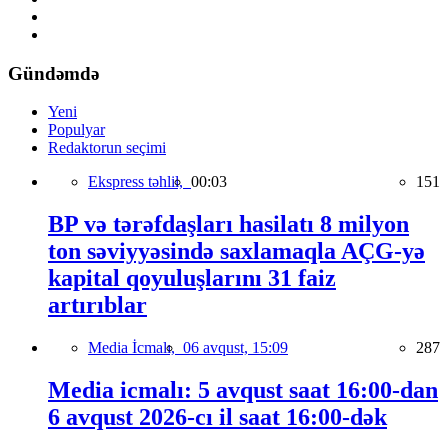
Gündəmdə
Yeni
Populyar
Redaktorun seçimi
Ekspress təhlil,
00:03
151
BP və tərəfdaşları hasilatı 8 milyon
ton səviyyəsində saxlamaqla AÇG-yə
kapital qoyuluşlarını 31 faiz
artırıblar
Media İcmalı,
06 avqust, 15:09
287
Media icmalı: 5 avqust saat 16:00-dan
6 avqust 2026-cı il saat 16:00-dək