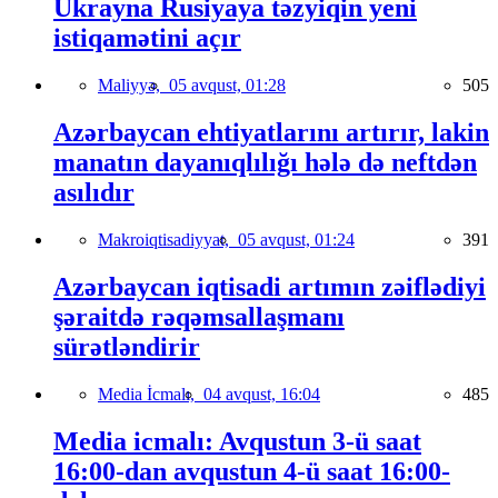
Ukrayna Rusiyaya təzyiqin yeni
istiqamətini açır
Maliyyə,
05 avqust, 01:28
505
Azərbaycan ehtiyatlarını artırır, lakin
manatın dayanıqlılığı hələ də neftdən
asılıdır
Makroiqtisadiyyat,
05 avqust, 01:24
391
Azərbaycan iqtisadi artımın zəiflədiyi
şəraitdə rəqəmsallaşmanı
sürətləndirir
Media İcmalı,
04 avqust, 16:04
485
Media icmalı: Avqustun 3-ü saat
16:00-dan avqustun 4-ü saat 16:00-