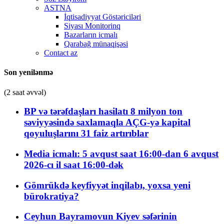
ASTNA
İqtisadiyyat Göstəriciləri
Siyası Monitorinq
Bazarların icmalı
Qarabağ münaqişəsi
Contact az
Son yenilənmə
(2 saat əvvəl)
BP və tərəfdaşları hasilatı 8 milyon ton
səviyyəsində saxlamaqla AÇG-yə kapital
qoyuluşlarını 31 faiz artırıblar
Media icmalı: 5 avqust saat 16:00-dan 6 avqust
2026-cı il saat 16:00-dək
Gömrükdə keyfiyyət inqilabı, yoxsa yeni
bürokratiya?
Ceyhun Bayramovun Kiyev səfərinin