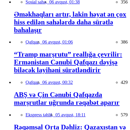
Sosial sahə,
06 avqust, 01:38
356
Əməkhaqları artır, lakin həyat ən çox
hiss edilən sahələrdə daha sürətlə
bahalaşır
Qafqaz,
06 avqust, 01:06
386
“Tramp marşrutu” reallığa çevrilir:
Ermənistan Cənubi Qafqazı dəyişə
biləcək layihəni sürətləndirir
Qafqaz,
06 avqust, 00:32
429
ABŞ və Çin Cənubi Qafqazda
marşrutlar uğrunda rəqabət aparır
Ekspress təhlil,
05 avqust, 18:11
579
Rəqəmsal Orta Dəhliz: Qazaxıstan və