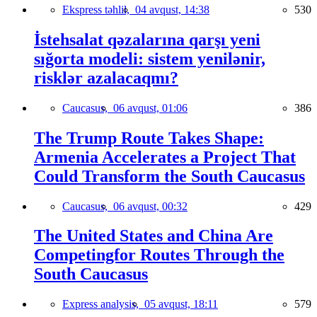
Ekspress təhlil,
04 avqust, 14:38
530
İstehsalat qəzalarına qarşı yeni
sığorta modeli: sistem yenilənir,
risklər azalacaqmı?
Caucasus,
06 avqust, 01:06
386
The Trump Route Takes Shape:
Armenia Accelerates a Project That
Could Transform the South Caucasus
Caucasus,
06 avqust, 00:32
429
The United States and China Are
Competingfor Routes Through the
South Caucasus
Express analysis,
05 avqust, 18:11
579