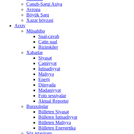
Cənub-Şərqi Asiya
Avropa
Böyük Şərq
Xəzər hövzəsi
Arxiv
Müsahibə
Sual-cavab
Çətin sual
Bizimkiler
Xəbərlər
Siyasət
Cəmiyyət
İqtisadiyyat
Maliyyə
Enerji
Dünyada
Mədəniyyət
Foto sessiyalar
Aktual Reportaj
Buraxılışlar
Bülleten Siyasət
Bülleten İqtisadiyyat
Bülleten Maliyyə
Bülleten Energetika
Söz istəyirəm