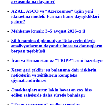
arxasında nə dayanır?
AZAL, ASCO və “Azərkosmos” üçün yeni
idarəetmə modeli: Fərman hansı dəyişiklikləri
gətirir?
Məhkəmə icmalı: 3–5 avqust 2026-cı il
Sülh naminə diplomatiya: Tokayevin döyüş
əməliyyatlarının dayandırılması və danışıqların
bərpası təşəbbüsü
İran və Ermənistan öz “TRIPP”lərini hazırlayır
Xəzər geri çəkilir: su balansına dair risklərin,
nəticələrin və zəifliklərin kompleks
qiymətləndirilməsi
Əməkhaqları artır, lakin həyat ən çox hiss
edilən sahələrdə daha sürətlə bahalaşır
“Tramp marşrutu” reallığa çevrilir: