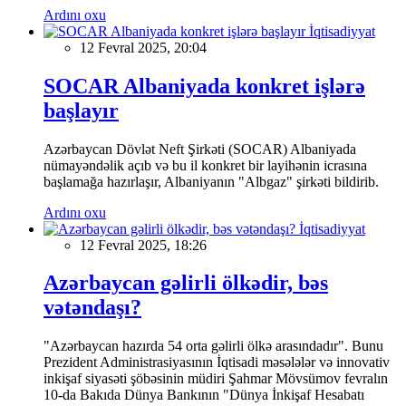
Ardını oxu
İqtisadiyyat
12 Fevral 2025, 20:04
SOCAR Albaniyada konkret işlərə
başlayır
Azərbaycan Dövlət Neft Şirkəti (SOCAR) Albaniyada
nümayəndəlik açıb və bu il konkret bir layihənin icrasına
başlamağa hazırlaşır, Albaniyanın "Albgaz" şirkəti bildirib.
Ardını oxu
İqtisadiyyat
12 Fevral 2025, 18:26
Azərbaycan gəlirli ölkədir, bəs
vətəndaşı?
"Azərbaycan hazırda 54 orta gəlirli ölkə arasındadır". Bunu
Prezident Administrasiyasının İqtisadi məsələlər və innovativ
inkişaf siyasəti şöbəsinin müdiri Şahmar Mövsümov fevralın
10-da Bakıda Dünya Bankının "Dünya İnkişaf Hesabatı