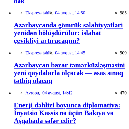
dək
Ekspress təhlil,
04 avqust, 14:50
585
Azərbaycanda gömrük səlahiyyətləri
yenidən bölüşdürülür: islahat
çevikliyi artıracaqmı?
Ekspress təhlil,
04 avqust, 14:45
509
Azərbaycan bazar təmərküzləşməsini
yeni qaydalarla ölçəcək — əsas sınaq
tətbiq olacaq
Avropa,
04 avqust, 14:42
470
Enerji dəhlizi boyunca diplomatiya:
İnyatsio Kassis nə üçün Bakıya və
Aşqabada səfər edir?