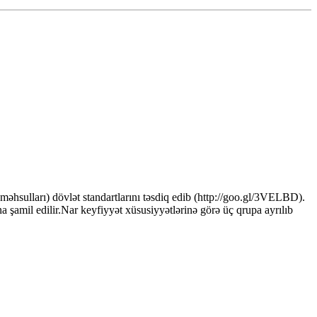
əhsulları) dövlət standartlarını təsdiq edib (http://goo.gl/3VELBD).
amil edilir.Nar keyfiyyət xüsusiyyətlərinə görə üç qrupa ayrılıb