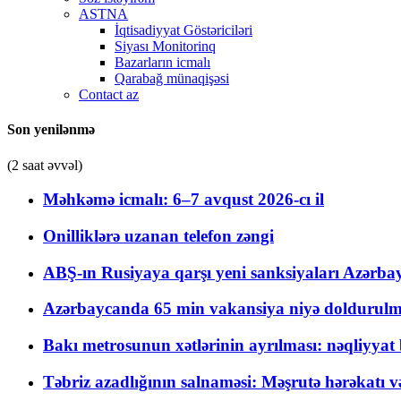
ASTNA
İqtisadiyyat Göstəriciləri
Siyası Monitorinq
Bazarların icmalı
Qarabağ münaqişəsi
Contact az
Son yenilənmə
(2 saat əvvəl)
Məhkəmə icmalı: 6–7 avqust 2026-cı il
Onilliklərə uzanan telefon zəngi
ABŞ-ın Rusiyaya qarşı yeni sanksiyaları Azərba
Azərbaycanda 65 min vakansiya niyə doldurulm
Bakı metrosunun xətlərinin ayrılması: nəqliyya
Təbriz azadlığının salnaməsi: Məşrutə hərəkatı v