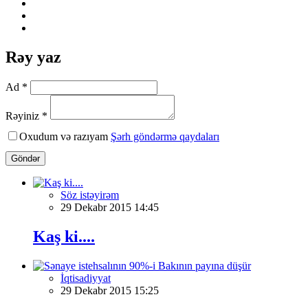
Rəy yaz
Ad *
Rəyiniz *
Oxudum və razıyam
Şərh göndərmə qaydaları
Göndər
Söz istəyirəm
29 Dekabr 2015 14:45
Kaş ki....
İqtisadiyyat
29 Dekabr 2015 15:25