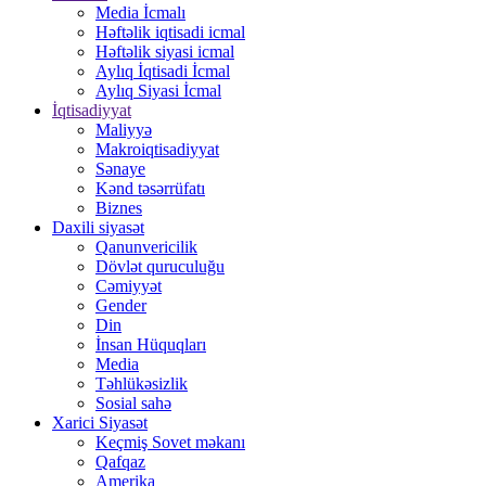
Media İcmalı
Həftəlik iqtisadi icmal
Həftəlik siyasi icmal
Aylıq İqtisadi İcmal
Aylıq Siyasi İcmal
İqtisadiyyat
Maliyyə
Makroiqtisadiyyat
Sənaye
Kənd təsərrüfatı
Biznes
Daxili siyasət
Qanunvericilik
Dövlət quruculuğu
Cəmiyyət
Gender
Din
İnsan Hüquqları
Media
Təhlükəsizlik
Sosial sahə
Xarici Siyasət
Keçmiş Sovet məkanı
Qafqaz
Amerika