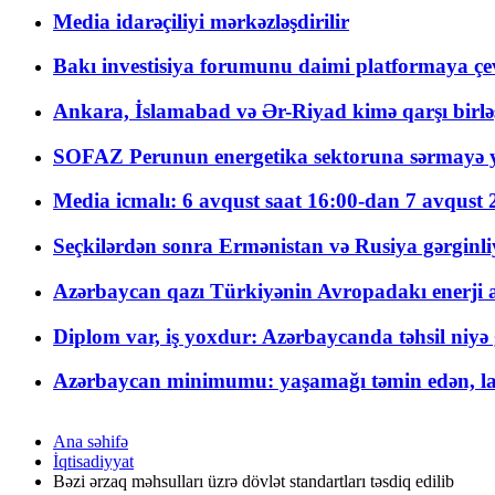
Media idarəçiliyi mərkəzləşdirilir
Bakı investisiya forumunu daimi platformaya çevi
Ankara, İslamabad və Ər-Riyad kimə qarşı birlə
SOFAZ Perunun energetika sektoruna sərmayə ya
Media icmalı: 6 avqust saat 16:00-dan 7 avqust 2
Seçkilərdən sonra Ermənistan və Rusiya gərginliyi
Azərbaycan qazı Türkiyənin Avropadakı enerji am
Diplom var, iş yoxdur: Azərbaycanda təhsil niyə
Azərbaycan minimumu: yaşamağı təmin edən, la
Ana səhifə
İqtisadiyyat
Bəzi ərzaq məhsulları üzrə dövlət standartları təsdiq edilib