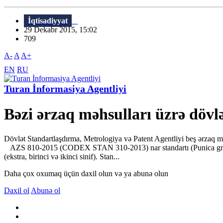
İqtisadiyyat
29 Dekabr 2015, 15:02
709
A-
A
A+
EN
RU
Turan İnformasiya Agentliyi
Bəzi ərzaq məhsulları üzrə dövlə
Dövlət Standartlaşdırma, Metrologiya və Patent Agentliyi beş ərzaq mə
AZS 810-2015 (CODEX STAN 310-2013) nar standartı (Punica granatum) 
(ekstra, birinci və ikinci sinif). Stan...
Daha çox oxumaq üçün daxil olun və ya abunə olun
Daxil ol
Abunə ol