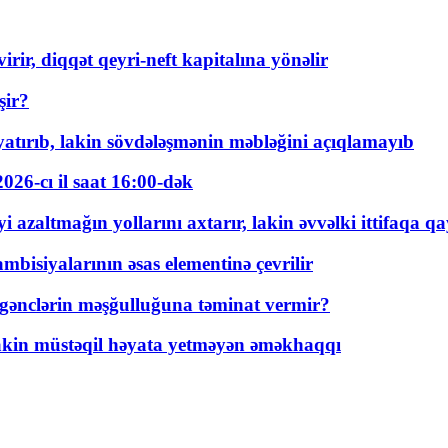
rir, diqqət qeyri-neft kapitalına yönəlir
şir?
tırıb, lakin sövdələşmənin məbləğini açıqlamayıb
026-cı il saat 16:00-dək
 azaltmağın yollarını axtarır, lakin əvvəlki ittifaqa qa
bisiyalarının əsas elementinə çevrilir
 gənclərin məşğulluğuna təminat vermir?
kin müstəqil həyata yetməyən əməkhaqqı