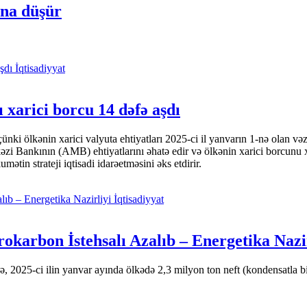
ına düşür
İqtisadiyyat
 xarici borcu 14 dəfə aşdı
i ölkənin xarici valyuta ehtiyatları 2025-ci il yanvarın 1-nə olan və
nkının (AMB) ehtiyatlarını əhatə edir və ölkənin xarici borcunu xeyli
tin strateji iqtisadi idarəetməsini əks etdirir.
İqtisadiyyat
okarbon İstehsalı Azalıb – Energetika Nazi
 2025-ci ilin yanvar ayında ölkədə 2,3 milyon ton neft (kondensatla bir