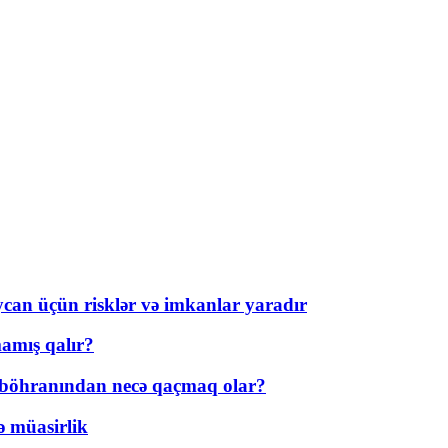
ycan üçün risklər və imkanlar yaradır
amış qalır?
t böhranından necə qaçmaq olar?
ə müasirlik