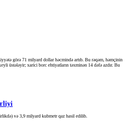
ziyyətə görə 71 milyard dollar həcmində artıb. Bu rəqəm, həmçinin
 üstələyir; xarici borc ehtiyatların təxminən 14 dəfə azdır. Bu
rliyi
likdə) və 3,9 milyard kubmetr qaz hasil edilib.