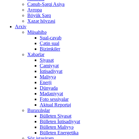
Cənub-Şərqi Asiya
Avropa
Böyük Şərq
Xəzər hövzəsi
Arxiv
Müsahibə
Sual-cavab
Çətin sual
Bizimkiler
Xəbərlər
Siyasət
Cəmiyyət
İqtisadiyyat
Maliyyə
Enerji
Dünyada
Mədəniyyət
Foto sessiyalar
Aktual Reportaj
Buraxılışlar
Bülleten Siyasət
Bülleten İqtisadiyyat
Bülleten Maliyyə
Bülleten Energetika
Söz istəyirəm