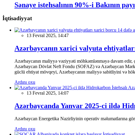
Sənaye istehsalının 90%-i Bakının pay
İqtisadiyyat
13 Fevral 2025, 14:47
Azərbaycanın xarici valyuta ehtiyatları
Azərbaycanın maliyyə vəziyyəti möhkəmlənməyə davam edir, çünk
Azərbaycan Dövlət Neft Fondu (SOFAZ) və Azərbaycan Mərkəzi Ba
güclü ehtiyat mövqeyi, Azərbaycanın maliyyə sabitliyini və hökumə
Ardını oxu
13 Fevral 2025, 14:07
Azərbaycanda Yanvar 2025-ci ildə Hidr
Azərbaycan Energetika Nazirliyinin operativ məlumatlarına görə,
Ardını oxu
İqtisadiyyat