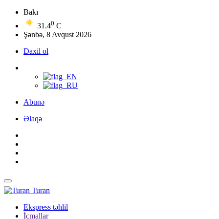
Bakı
0
31.4
C
Şənbə, 8 Avqust 2026
Daxil ol
Abunə
Əlaqə
Turan
Ekspress təhlil
İcmallar