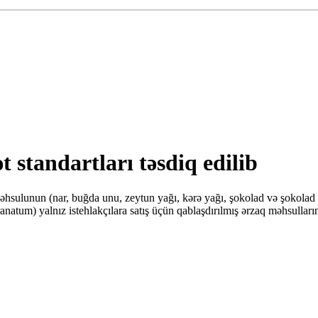
t standartları təsdiq edilib
hsulunun (nar, buğda unu, zeytun yağı, kərə yağı, şokolad və şokolad m
yalnız istehlakçılara satış üçün qablaşdırılmış ərzaq məhsullarına ş