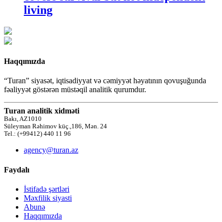
living
Haqqımızda
“Turan” siyasət, iqtisadiyyat və cəmiyyət həyatının qovuşuğunda
fəaliyyət göstərən müstəqil analitik qurumdur.
Turan analitik xidməti
Bakı, AZ1010
Süleyman Rəhimov küç.,186, Mən. 24
Tel.: (+99412) 440 11 96
agency@turan.az
Faydalı
İstifadə şərtləri
Məxfilik siyasti
Abunə
Haqqımızda