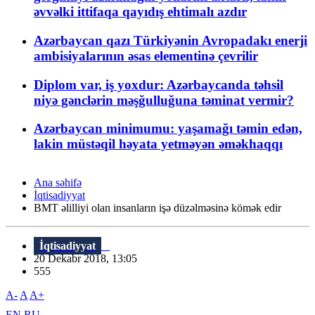
əvvəlki ittifaqa qayıdış ehtimalı azdır
Azərbaycan qazı Türkiyənin Avropadakı enerji
ambisiyalarının əsas elementinə çevrilir
Diplom var, iş yoxdur: Azərbaycanda təhsil
niyə gənclərin məşğulluğuna təminat vermir?
Azərbaycan minimumu: yaşamağı təmin edən,
lakin müstəqil həyata yetməyən əməkhaqqı
Ana səhifə
İqtisadiyyat
BMT əlilliyi olan insanların işə düzəlməsinə kömək edir
İqtisadiyyat
20 Dekabr 2018, 13:05
555
A-
A
A+
EN
RU