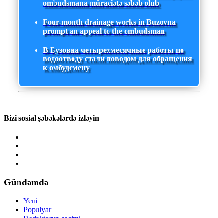
ombudsmana müraciətə səbəb olub
Four-month drainage works in Buzovna
prompt an appeal to the ombudsman
В Бузовна четырехмесячные работы по
водоотводу стали поводом для обращения
к омбудсмену
Bizi sosial şəbəkələrdə izləyin
Gündəmdə
Yeni
Populyar