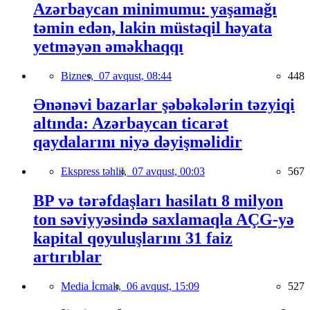
Azərbaycan minimumu: yaşamağı
təmin edən, lakin müstəqil həyata
yetməyən əməkhaqqı
Biznes,
07 avqust, 08:44
448
Ənənəvi bazarlar şəbəkələrin təzyiqi
altında: Azərbaycan ticarət
qaydalarını niyə dəyişməlidir
Ekspress təhlil,
07 avqust, 00:03
567
BP və tərəfdaşları hasilatı 8 milyon
ton səviyyəsində saxlamaqla AÇG-yə
kapital qoyuluşlarını 31 faiz
artırıblar
Media İcmalı,
06 avqust, 15:09
527