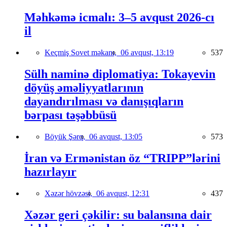
Məhkəmə icmalı: 3–5 avqust 2026-cı
il
Keçmiş Sovet məkanı,
06 avqust, 13:19
537
Sülh naminə diplomatiya: Tokayevin
döyüş əməliyyatlarının
dayandırılması və danışıqların
bərpası təşəbbüsü
Böyük Şərq,
06 avqust, 13:05
573
İran və Ermənistan öz “TRIPP”lərini
hazırlayır
Xəzər hövzəsi,
06 avqust, 12:31
437
Xəzər geri çəkilir: su balansına dair