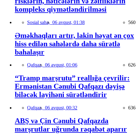
risklərin, nəticələrin və zəifliklərin
kompleks qiymətləndirilməsi
Sosial sahə,
06 avqust, 01:38
560
Əməkhaqları artır, lakin həyat ən çox
hiss edilən sahələrdə daha sürətlə
bahalaşır
Qafqaz,
06 avqust, 01:06
626
“Tramp marşrutu” reallığa çevrilir:
Ermənistan Cənubi Qafqazı dəyişə
biləcək layihəni sürətləndirir
Qafqaz,
06 avqust, 00:32
636
ABŞ və Çin Cənubi Qafqazda
marşrutlar uğrunda rəqabət aparır