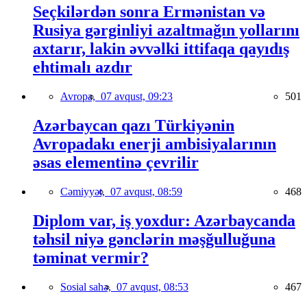
Seçkilərdən sonra Ermənistan və
Rusiya gərginliyi azaltmağın yollarını
axtarır, lakin əvvəlki ittifaqa qayıdış
ehtimalı azdır
Avropa,
07 avqust, 09:23
501
Azərbaycan qazı Türkiyənin
Avropadakı enerji ambisiyalarının
əsas elementinə çevrilir
Cəmiyyət,
07 avqust, 08:59
468
Diplom var, iş yoxdur: Azərbaycanda
təhsil niyə gənclərin məşğulluğuna
təminat vermir?
Sosial sahə,
07 avqust, 08:53
467