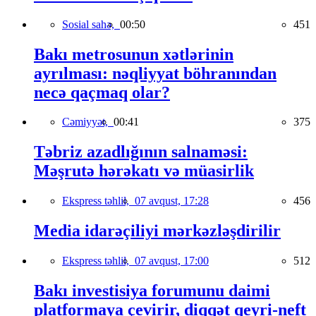
Sosial sahə,
00:50
451
Bakı metrosunun xətlərinin
ayrılması: nəqliyyat böhranından
necə qaçmaq olar?
Cəmiyyət,
00:41
375
Təbriz azadlığının salnaməsi:
Məşrutə hərəkatı və müasirlik
Ekspress təhlil,
07 avqust, 17:28
456
Media idarəçiliyi mərkəzləşdirilir
Ekspress təhlil,
07 avqust, 17:00
512
Bakı investisiya forumunu daimi
platformaya çevirir, diqqət qeyri-neft