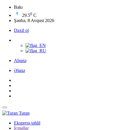
Bakı
0
29.5
C
Şənbə, 8 Avqust 2026
Daxil ol
Abunə
Əlaqə
Turan
Ekspress təhlil
İcmallar