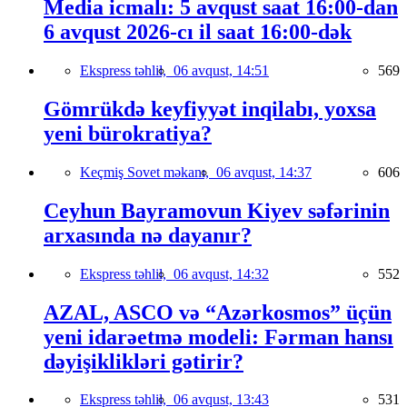
Media icmalı: 5 avqust saat 16:00-dan
6 avqust 2026-cı il saat 16:00-dək
Ekspress təhlil,
06 avqust, 14:51
569
Gömrükdə keyfiyyət inqilabı, yoxsa
yeni bürokratiya?
Keçmiş Sovet məkanı,
06 avqust, 14:37
606
Ceyhun Bayramovun Kiyev səfərinin
arxasında nə dayanır?
Ekspress təhlil,
06 avqust, 14:32
552
AZAL, ASCO və “Azərkosmos” üçün
yeni idarəetmə modeli: Fərman hansı
dəyişiklikləri gətirir?
Ekspress təhlil,
06 avqust, 13:43
531