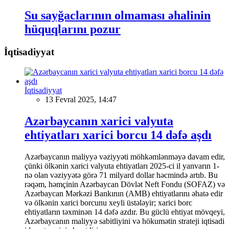
Su sayğaclarının olmaması əhalinin
hüquqlarını pozur
İqtisadiyyat
İqtisadiyyat
13 Fevral 2025, 14:47
Azərbaycanın xarici valyuta
ehtiyatları xarici borcu 14 dəfə aşdı
Azərbaycanın maliyyə vəziyyəti möhkəmlənməyə davam edir,
çünki ölkənin xarici valyuta ehtiyatları 2025-ci il yanvarın 1-
nə olan vəziyyətə görə 71 milyard dollar həcmində artıb. Bu
rəqəm, həmçinin Azərbaycan Dövlət Neft Fondu (SOFAZ) və
Azərbaycan Mərkəzi Bankının (AMB) ehtiyatlarını əhatə edir
və ölkənin xarici borcunu xeyli üstələyir; xarici borc
ehtiyatların təxminən 14 dəfə azdır. Bu güclü ehtiyat mövqeyi,
Azərbaycanın maliyyə sabitliyini və hökumətin strateji iqtisadi