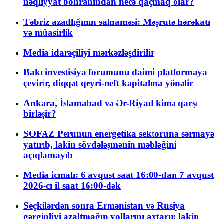
nəqliyyat böhranından necə qaçmaq olar?
Təbriz azadlığının salnaməsi: Məşrutə hərəkatı
və müasirlik
Media idarəçiliyi mərkəzləşdirilir
Bakı investisiya forumunu daimi platformaya
çevirir, diqqət qeyri-neft kapitalına yönəlir
Ankara, İslamabad və Ər-Riyad kimə qarşı
birləşir?
SOFAZ Perunun energetika sektoruna sərmayə
yatırıb, lakin sövdələşmənin məbləğini
açıqlamayıb
Media icmalı: 6 avqust saat 16:00-dan 7 avqust
2026-cı il saat 16:00-dək
Seçkilərdən sonra Ermənistan və Rusiya
gərginliyi azaltmağın yollarını axtarır, lakin