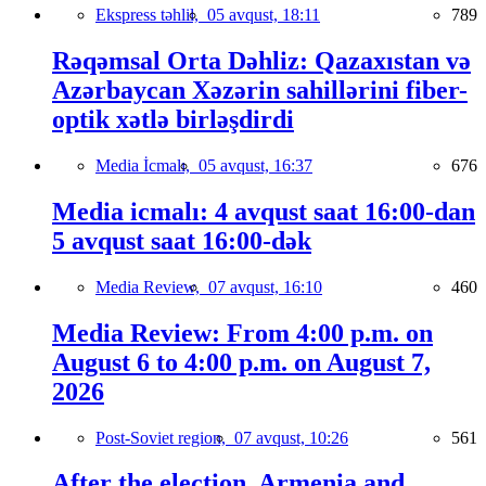
Ekspress təhlil,
05 avqust, 18:11
789
Rəqəmsal Orta Dəhliz: Qazaxıstan və
Azərbaycan Xəzərin sahillərini fiber-
optik xətlə birləşdirdi
Media İcmalı,
05 avqust, 16:37
676
Media icmalı: 4 avqust saat 16:00-dan
5 avqust saat 16:00-dək
Media Review,
07 avqust, 16:10
460
Media Review: From 4:00 p.m. on
August 6 to 4:00 p.m. on August 7,
2026
Post-Soviet region,
07 avqust, 10:26
561
After the election, Armenia and