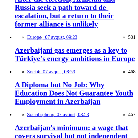
Russia seek a path toward de-
escalation, but a return to their
former alliance is unlikely
Europe,
07 avqust, 09:23
501
Azerbaijani gas emerges as a key to
Türkiye’s energy ambitions in Europe
Social,
07 avqust, 08:59
468
A Diploma but No Job: Why
Education Does Not Guarantee Youth
Employment in Azerbaijan
Social sphere,
07 avqust, 08:53
467
Azerbaijan’s minimum: a wage that
covers survival but not independent