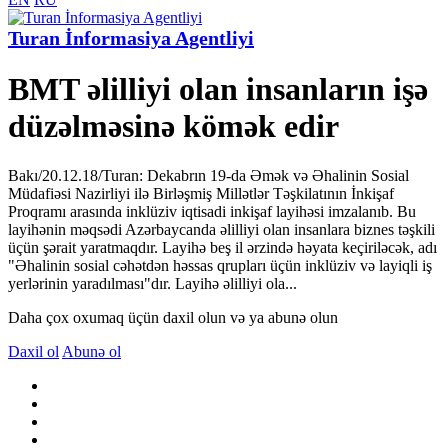
Turan İnformasiya Agentliyi
BMT əlilliyi olan insanların işə
düzəlməsinə kömək edir
Bakı/20.12.18/Turan: Dekabrın 19-da Əmək və Əhalinin Sosial
Müdafiəsi Nazirliyi ilə Birləşmiş Millətlər Təşkilatının İnkişaf
Proqramı arasında inklüziv iqtisadi inkişaf layihəsi imzalanıb. Bu
layihənin məqsədi Azərbaycanda əlilliyi olan insanlara biznes təşkili
üçün şərait yaratmaqdır. Layihə beş il ərzində həyata keçiriləcək, adı
"Əhalinin sosial cəhətdən həssas qrupları üçün inklüziv və layiqli iş
yerlərinin yaradılması"dır. Layihə əlilliyi ola...
Daha çox oxumaq üçün daxil olun və ya abunə olun
Daxil ol
Abunə ol