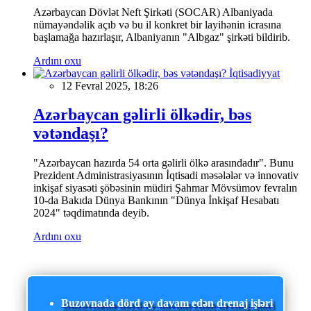
Azərbaycan Dövlət Neft Şirkəti (SOCAR) Albaniyada
nümayəndəlik açıb və bu il konkret bir layihənin icrasına
başlamağa hazırlaşır, Albaniyanın "Albgaz" şirkəti bildirib.
Ardını oxu
İqtisadiyyat
12 Fevral 2025, 18:26
Azərbaycan gəlirli ölkədir, bəs
vətəndaşı?
"Azərbaycan hazırda 54 orta gəlirli ölkə arasındadır". Bunu
Prezident Administrasiyasının İqtisadi məsələlər və innovativ
inkişaf siyasəti şöbəsinin müdiri Şahmar Mövsümov fevralın
10-da Bakıda Dünya Bankının "Dünya İnkişaf Hesabatı
2024" təqdimatında deyib.
Ardını oxu
Buzovnada dörd ay davam edən drenaj işləri