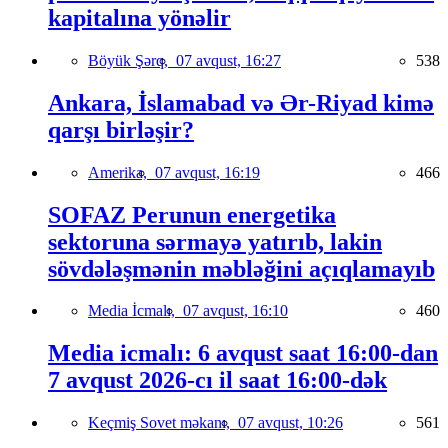
kapitalına yönəlir
Böyük Şərq,
07 avqust, 16:27
538
Ankara, İslamabad və Ər-Riyad kimə
qarşı birləşir?
Amerika,
07 avqust, 16:19
466
SOFAZ Perunun energetika
sektoruna sərmayə yatırıb, lakin
sövdələşmənin məbləğini açıqlamayıb
Media İcmalı,
07 avqust, 16:10
460
Media icmalı: 6 avqust saat 16:00-dan
7 avqust 2026-cı il saat 16:00-dək
Keçmiş Sovet məkanı,
07 avqust, 10:26
561