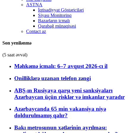
ASTNA
İqtisadiyyat Göstəriciləri
Siyası Monitorinq
Bazarların icmalı
Qarabağ münaqişəsi
Contact az
Son yenilənmə
(5 saat əvvəl)
Məhkəmə icmalı: 6–7 avqust 2026-cı il
Onilliklərə uzanan telefon zəngi
ABŞ-ın Rusiyaya qarşı yeni sanksiyaları
Azərbaycan üçün risklər və imkanlar yaradır
Azərbaycanda 65 min vakansiya niyə
doldurulmamış qalır?
Bakı metrosunun xətlərinin ayrılması: