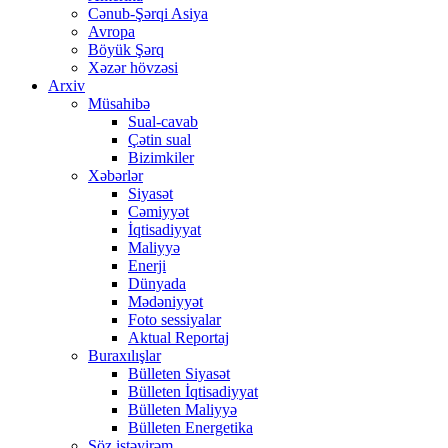
Cənub-Şərqi Asiya
Avropa
Böyük Şərq
Xəzər hövzəsi
Arxiv
Müsahibə
Sual-cavab
Çətin sual
Bizimkiler
Xəbərlər
Siyasət
Cəmiyyət
İqtisadiyyat
Maliyyə
Enerji
Dünyada
Mədəniyyət
Foto sessiyalar
Aktual Reportaj
Buraxılışlar
Bülleten Siyasət
Bülleten İqtisadiyyat
Bülleten Maliyyə
Bülleten Energetika
Söz istəyirəm