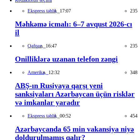
Redaktorun seçimi
Ekspress təhlil,
17:07
235
Məhkəmə icmalı: 6–7 avqust 2026-cı
il
Qafqaz,
16:47
235
Onilliklərə uzanan telefon zəngi
Amerika,
12:32
348
ABŞ-ın Rusiyaya qarşı yeni
sanksiyaları Azərbaycan üçün risklər
və imkanlar yaradır
Ekspress təhlil,
00:52
454
Azərbaycanda 65 min vakansiya niyə
doldurulmamış qalır?