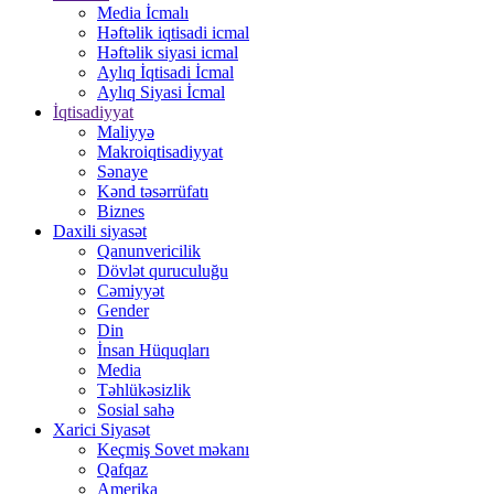
Media İcmalı
Həftəlik iqtisadi icmal
Həftəlik siyasi icmal
Aylıq İqtisadi İcmal
Aylıq Siyasi İcmal
İqtisadiyyat
Maliyyə
Makroiqtisadiyyat
Sənaye
Kənd təsərrüfatı
Biznes
Daxili siyasət
Qanunvericilik
Dövlət quruculuğu
Cəmiyyət
Gender
Din
İnsan Hüquqları
Media
Təhlükəsizlik
Sosial sahə
Xarici Siyasət
Keçmiş Sovet məkanı
Qafqaz
Amerika