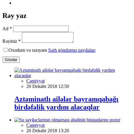
Rəy yaz
Ad *
Rəyiniz *
Oxudum və razıyam
Şərh göndərmə qaydaları
Göndər
Cəmiyyət
20 Dekabr 2018 12:50
Aztəminatlı ailələr bayramqabağı
birdəfəlik yardım alacaqlar
Cəmiyyət
20 Dekabr 2018 13:20