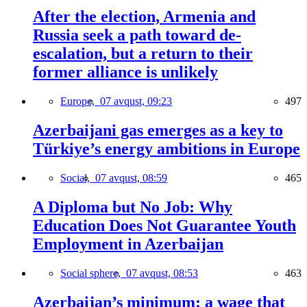
After the election, Armenia and
Russia seek a path toward de-
escalation, but a return to their
former alliance is unlikely
Europe,
07 avqust, 09:23
497
Azerbaijani gas emerges as a key to
Türkiye’s energy ambitions in Europe
Social,
07 avqust, 08:59
465
A Diploma but No Job: Why
Education Does Not Guarantee Youth
Employment in Azerbaijan
Social sphere,
07 avqust, 08:53
463
Azerbaijan’s minimum: a wage that