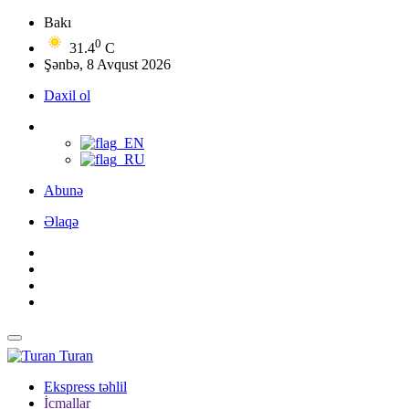
Bakı
0
31.4
C
Şənbə, 8 Avqust 2026
Daxil ol
Abunə
Əlaqə
Turan
Ekspress təhlil
İcmallar