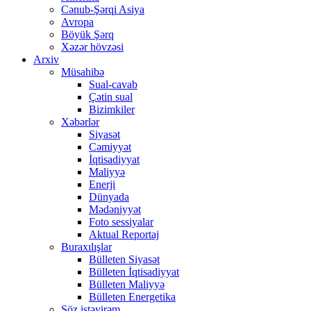
Cənub-Şərqi Asiya
Avropa
Böyük Şərq
Xəzər hövzəsi
Arxiv
Müsahibə
Sual-cavab
Çətin sual
Bizimkiler
Xəbərlər
Siyasət
Cəmiyyət
İqtisadiyyat
Maliyyə
Enerji
Dünyada
Mədəniyyət
Foto sessiyalar
Aktual Reportaj
Buraxılışlar
Bülleten Siyasət
Bülleten İqtisadiyyat
Bülleten Maliyyə
Bülleten Energetika
Söz istəyirəm