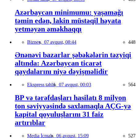
Azərbaycan minimumu: yaşamağı
təmin edən, lakin müstəqil həyata
yetməyən əməkhaqqı
Biznes,
07 avqust, 08:44
448
Ənənəvi bazarlar şəbəkələrin təzyiqi
altında: Azərbaycan ticarət
qaydalarını niyə dəyişməlidir
Ekspress təhlil,
07 avqust, 00:03
564
BP və tərəfdaşları hasilatı 8 milyon
ton səviyyəsində saxlamaqla AÇG-yə
kapital qoyuluşlarını 31 faiz
artırıblar
Media İcmalı,
06 avqust, 15:09
527