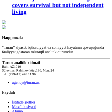
covers survival but not independent
living
Haqqımızda
“Turan” siyasət, iqtisadiyyat və cəmiyyət həyatının qovuşuğunda
fəaliyyət göstərən müstəqil analitik qurumdur.
Turan analitik xidməti
Bakı, AZ1010
Süleyman Rəhimov küç.,186, Mən. 24
Tel.: (+99412) 440 11 96
agency@turan.az
Faydalı
İstifadə şərtləri
Məxfilik siyasti
Abunə