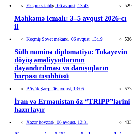
Ekspress təhlil,
06 avqust, 13:43
529
Məhkəmə icmalı: 3–5 avqust 2026-cı
il
Keçmiş Sovet məkanı,
06 avqust, 13:19
536
Sülh naminə diplomatiya: Tokayevin
döyüş əməliyyatlarının
dayandırılması və danışıqların
bərpası təşəbbüsü
Böyük Şərq,
06 avqust, 13:05
573
İran və Ermənistan öz “TRIPP”lərini
hazırlayır
Xəzər hövzəsi,
06 avqust, 12:31
433