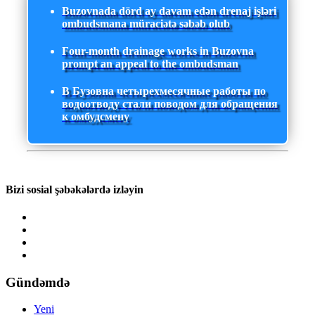
Buzovnada dörd ay davam edən drenaj işləri
ombudsmana müraciətə səbəb olub
Four-month drainage works in Buzovna
prompt an appeal to the ombudsman
В Бузовна четырехмесячные работы по
водоотводу стали поводом для обращения
к омбудсмену
Bizi sosial şəbəkələrdə izləyin
Gündəmdə
Yeni