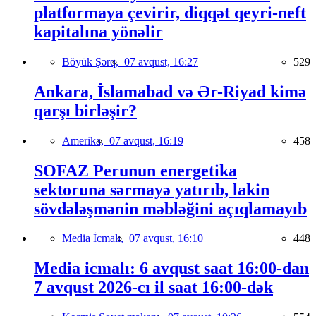
platformaya çevirir, diqqət qeyri-neft
kapitalına yönəlir
Böyük Şərq,
07 avqust, 16:27
529
Ankara, İslamabad və Ər-Riyad kimə
qarşı birləşir?
Amerika,
07 avqust, 16:19
458
SOFAZ Perunun energetika
sektoruna sərmayə yatırıb, lakin
sövdələşmənin məbləğini açıqlamayıb
Media İcmalı,
07 avqust, 16:10
448
Media icmalı: 6 avqust saat 16:00-dan
7 avqust 2026-cı il saat 16:00-dək