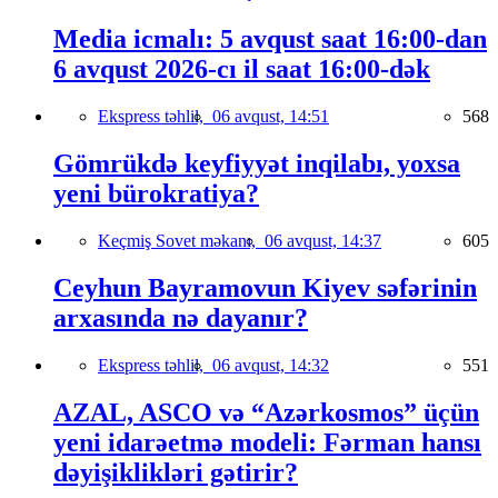
Media icmalı: 5 avqust saat 16:00-dan
6 avqust 2026-cı il saat 16:00-dək
Ekspress təhlil,
06 avqust, 14:51
568
Gömrükdə keyfiyyət inqilabı, yoxsa
yeni bürokratiya?
Keçmiş Sovet məkanı,
06 avqust, 14:37
605
Ceyhun Bayramovun Kiyev səfərinin
arxasında nə dayanır?
Ekspress təhlil,
06 avqust, 14:32
551
AZAL, ASCO və “Azərkosmos” üçün
yeni idarəetmə modeli: Fərman hansı
dəyişiklikləri gətirir?