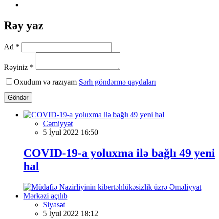
Rəy yaz
Ad *
Rəyiniz *
Oxudum və razıyam
Şərh göndərmə qaydaları
Göndər
Cəmiyyət
5 İyul 2022 16:50
COVID-19-a yoluxma ilə bağlı 49 yeni
hal
Siyasət
5 İyul 2022 18:12