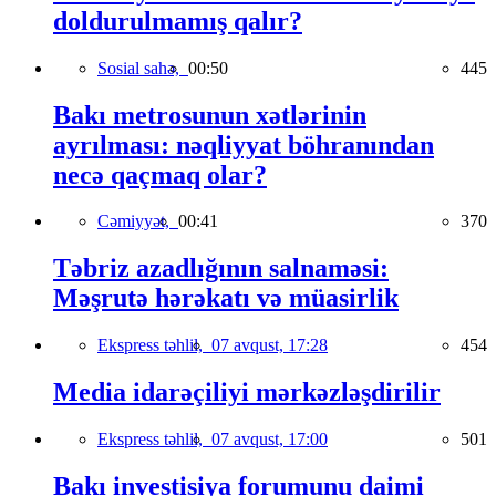
doldurulmamış qalır?
Sosial sahə,
00:50
445
Bakı metrosunun xətlərinin
ayrılması: nəqliyyat böhranından
necə qaçmaq olar?
Cəmiyyət,
00:41
370
Təbriz azadlığının salnaməsi:
Məşrutə hərəkatı və müasirlik
Ekspress təhlil,
07 avqust, 17:28
454
Media idarəçiliyi mərkəzləşdirilir
Ekspress təhlil,
07 avqust, 17:00
501
Bakı investisiya forumunu daimi