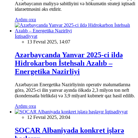
Azərbaycanın maliyyə sabitliyini və hökumətin strateji iqtisadi
idarəetməsini əks etdirir.
Ardını oxu
İqtisadiyyat
13 Fevral 2025, 14:07
Azərbaycanda Yanvar 2025-ci ildə
Hidrokarbon İstehsalı Azalıb –
Energetika Nazirliyi
Azərbaycan Energetika Nazirliyinin operativ məlumatlarına
görə, 2025-ci ilin yanvar ayında ölkədə 2,3 milyon ton neft
(kondensatla birlikdə) və 3,9 milyard kubmetr qaz hasil edilib.
Ardını oxu
İqtisadiyyat
12 Fevral 2025, 20:04
SOCAR Albaniyada konkret işlərə