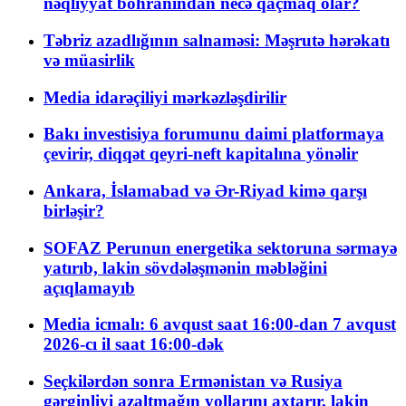
nəqliyyat böhranından necə qaçmaq olar?
Təbriz azadlığının salnaməsi: Məşrutə hərəkatı
və müasirlik
Media idarəçiliyi mərkəzləşdirilir
Bakı investisiya forumunu daimi platformaya
çevirir, diqqət qeyri-neft kapitalına yönəlir
Ankara, İslamabad və Ər-Riyad kimə qarşı
birləşir?
SOFAZ Perunun energetika sektoruna sərmayə
yatırıb, lakin sövdələşmənin məbləğini
açıqlamayıb
Media icmalı: 6 avqust saat 16:00-dan 7 avqust
2026-cı il saat 16:00-dək
Seçkilərdən sonra Ermənistan və Rusiya
gərginliyi azaltmağın yollarını axtarır, lakin