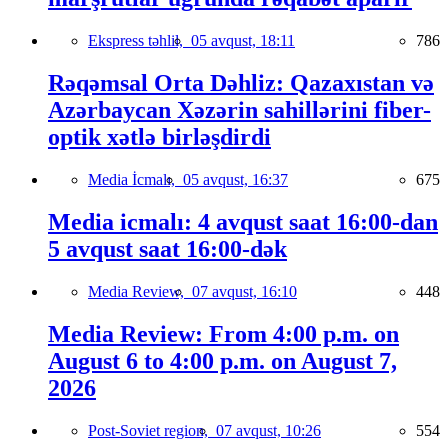
Ekspress təhlil,
05 avqust, 18:11
786
Rəqəmsal Orta Dəhliz: Qazaxıstan və
Azərbaycan Xəzərin sahillərini fiber-
optik xətlə birləşdirdi
Media İcmalı,
05 avqust, 16:37
675
Media icmalı: 4 avqust saat 16:00-dan
5 avqust saat 16:00-dək
Media Review,
07 avqust, 16:10
448
Media Review: From 4:00 p.m. on
August 6 to 4:00 p.m. on August 7,
2026
Post-Soviet region,
07 avqust, 10:26
554