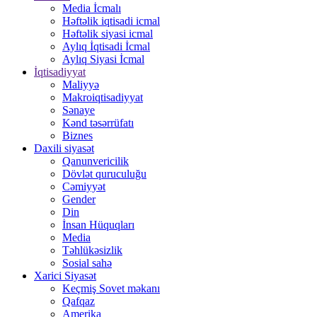
Media İcmalı
Həftəlik iqtisadi icmal
Həftəlik siyasi icmal
Aylıq İqtisadi İcmal
Aylıq Siyasi İcmal
İqtisadiyyat
Maliyyə
Makroiqtisadiyyat
Sənaye
Kənd təsərrüfatı
Biznes
Daxili siyasət
Qanunvericilik
Dövlət quruculuğu
Cəmiyyət
Gender
Din
İnsan Hüquqları
Media
Təhlükəsizlik
Sosial sahə
Xarici Siyasət
Keçmiş Sovet məkanı
Qafqaz
Amerika