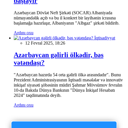
başlayır
Azərbaycan Dövlət Neft Şirkəti (SOCAR) Albaniyada
nümayəndəlik açıb və bu il konkret bir layihənin icrasına
başlamağa hazırlaşır, Albaniyanın "Albgaz" şirkəti bildirib.
Ardını oxu
İqtisadiyyat
12 Fevral 2025, 18:26
Azərbaycan gəlirli ölkədir, bəs
vətəndaşı?
"Azərbaycan hazırda 54 orta gəlirli ölkə arasındadır". Bunu
Prezident Administrasiyasının İqtisadi məsələlər və innovativ
inkişaf siyasəti şöbəsinin müdiri Şahmar Mövsümov fevralın
10-da Bakıda Dünya Bankının "Dünya İnkişaf Hesabatı
2024" təqdimatında deyib.
Ardını oxu