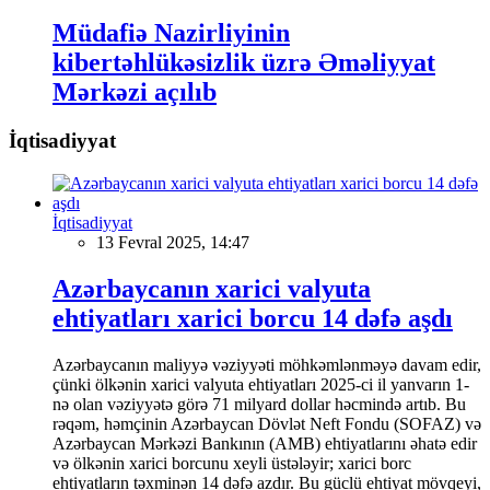
Müdafiə Nazirliyinin
kibertəhlükəsizlik üzrə Əməliyyat
Mərkəzi açılıb
İqtisadiyyat
İqtisadiyyat
13 Fevral 2025, 14:47
Azərbaycanın xarici valyuta
ehtiyatları xarici borcu 14 dəfə aşdı
Azərbaycanın maliyyə vəziyyəti möhkəmlənməyə davam edir,
çünki ölkənin xarici valyuta ehtiyatları 2025-ci il yanvarın 1-
nə olan vəziyyətə görə 71 milyard dollar həcmində artıb. Bu
rəqəm, həmçinin Azərbaycan Dövlət Neft Fondu (SOFAZ) və
Azərbaycan Mərkəzi Bankının (AMB) ehtiyatlarını əhatə edir
və ölkənin xarici borcunu xeyli üstələyir; xarici borc
ehtiyatların təxminən 14 dəfə azdır. Bu güclü ehtiyat mövqeyi,