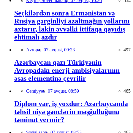
Keçmiş Sovet məkanı,
07 avqust, 10:26
554
Seçkilərdən sonra Ermənistan və
Rusiya gərginliyi azaltmağın yollarını
axtarır, lakin əvvəlki ittifaqa qayıdış
ehtimalı azdır
Avropa,
07 avqust, 09:23
497
Azərbaycan qazı Türkiyənin
Avropadakı enerji ambisiyalarının
əsas elementinə çevrilir
Cəmiyyət,
07 avqust, 08:59
465
Diplom var, iş yoxdur: Azərbaycanda
təhsil niyə gənclərin məşğulluğuna
təminat vermir?
Sosial sahə,
07 avqust, 08:53
463