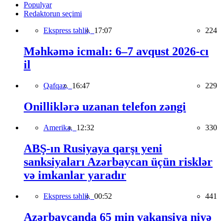
Populyar
Redaktorun seçimi
Ekspress təhlil,
17:07
224
Məhkəmə icmalı: 6–7 avqust 2026-cı
il
Qafqaz,
16:47
229
Onilliklərə uzanan telefon zəngi
Amerika,
12:32
330
ABŞ-ın Rusiyaya qarşı yeni
sanksiyaları Azərbaycan üçün risklər
və imkanlar yaradır
Ekspress təhlil,
00:52
441
Azərbaycanda 65 min vakansiya niyə