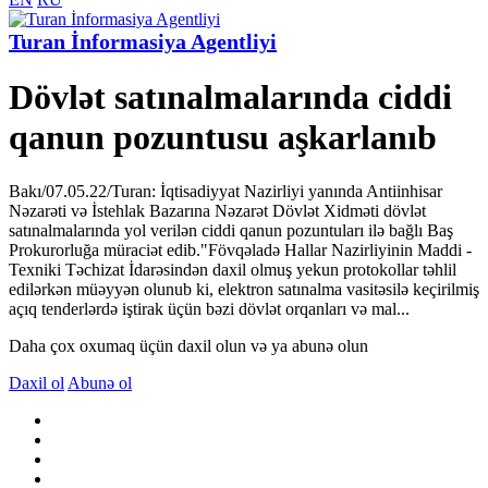
Turan İnformasiya Agentliyi
Dövlət satınalmalarında ciddi
qanun pozuntusu aşkarlanıb
Bakı/07.05.22/Turan: İqtisadiyyat Nazirliyi yanında Antiinhisar
Nəzarəti və İstehlak Bazarına Nəzarət Dövlət Xidməti dövlət
satınalmalarında yol verilən ciddi qanun pozuntuları ilə bağlı Baş
Prokurorluğa müraciət edib."Fövqəladə Hallar Nazirliyinin Maddi -
Texniki Təchizat İdarəsindən daxil olmuş yekun protokollar təhlil
edilərkən müəyyən olunub ki, elektron satınalma vasitəsilə keçirilmiş
açıq tenderlərdə iştirak üçün bəzi dövlət orqanları və mal...
Daha çox oxumaq üçün daxil olun və ya abunə olun
Daxil ol
Abunə ol