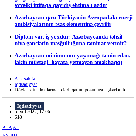
əvvəlki ittifaqa qayıdış ehtimalı azdır
Azərbaycan qazı Türkiyənin Avropadakı enerji
ambisiyalarının əsas elementinə çevrilir
Diplom var, iş yoxdur: Azərbaycanda təhsil
niyə gənclərin məşğulluğuna təminat vermir?
Azərbaycan minimumu: yaşamağı təmin edən,
lakin müstəqil həyata yetməyən əməkhaqqı
Ana səhifə
İqtisadiyyat
Dövlət satınalmalarında ciddi qanun pozuntusu aşkarlanıb
İqtisadiyyat
5 İyul 2022, 17:06
618
A-
A
A+
EN
RU