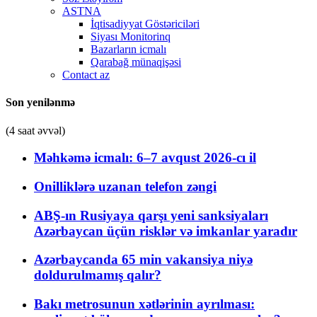
ASTNA
İqtisadiyyat Göstəriciləri
Siyası Monitorinq
Bazarların icmalı
Qarabağ münaqişəsi
Contact az
Son yenilənmə
(4 saat əvvəl)
Məhkəmə icmalı: 6–7 avqust 2026-cı il
Onilliklərə uzanan telefon zəngi
ABŞ-ın Rusiyaya qarşı yeni sanksiyaları
Azərbaycan üçün risklər və imkanlar yaradır
Azərbaycanda 65 min vakansiya niyə
doldurulmamış qalır?
Bakı metrosunun xətlərinin ayrılması: