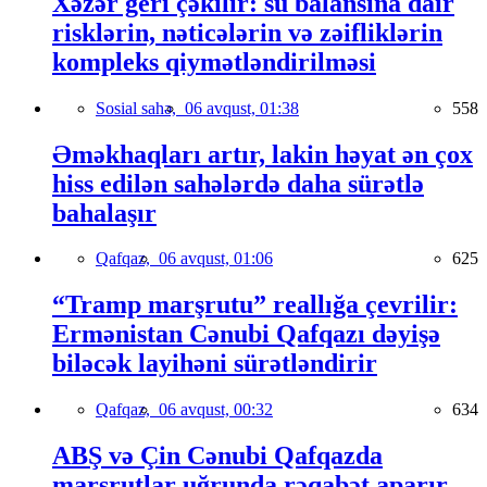
Xəzər geri çəkilir: su balansına dair
risklərin, nəticələrin və zəifliklərin
kompleks qiymətləndirilməsi
Sosial sahə,
06 avqust, 01:38
558
Əməkhaqları artır, lakin həyat ən çox
hiss edilən sahələrdə daha sürətlə
bahalaşır
Qafqaz,
06 avqust, 01:06
625
“Tramp marşrutu” reallığa çevrilir:
Ermənistan Cənubi Qafqazı dəyişə
biləcək layihəni sürətləndirir
Qafqaz,
06 avqust, 00:32
634
ABŞ və Çin Cənubi Qafqazda
marşrutlar uğrunda rəqabət aparır