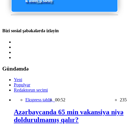
к омбудсмену
Bizi sosial şəbəkələrdə izləyin
Gündəmdə
Yeni
Populyar
Redaktorun seçimi
Ekspress təhlil,
00:52
235
Azərbaycanda 65 min vakansiya niyə
doldurulmamış qalır?