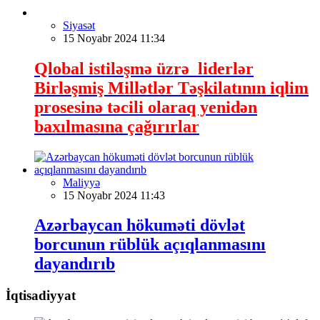
Siyasət
15 Noyabr 2024 11:34
Qlobal istiləşmə üzrə liderlər
Birləşmiş Millətlər Təşkilatının iqlim
prosesinə təcili olaraq yenidən
baxılmasına çağırırlar
Maliyyə
15 Noyabr 2024 11:43
Azərbaycan hökuməti dövlət
borcunun rüblük açıqlanmasını
dayandırıb
İqtisadiyyat