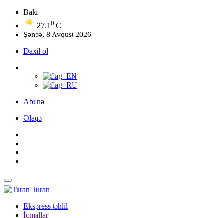
Bakı
0
27.1
C
Şənbə, 8 Avqust 2026
Daxil ol
Abunə
Əlaqə
Turan
Ekspress təhlil
İcmallar