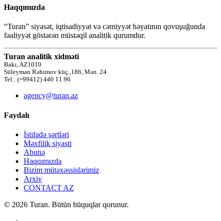
Haqqımızda
“Turan” siyasət, iqtisadiyyat və cəmiyyət həyatının qovuşuğunda
fəaliyyət göstərən müstəqil analitik qurumdur.
Turan analitik xidməti
Bakı, AZ1010
Süleyman Rəhimov küç.,186, Mən. 24
Tel.: (+99412) 440 11 96
agency@turan.az
Faydalı
İstifadə şərtləri
Məxfilik siyasti
Abunə
Haqqımızda
Bizim mütəxəssislərimiz
Arxiv
CONTACT AZ
© 2026 Turan. Bütün hüquqlar qorunur.