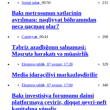
Sosial sahə,
00:50
231
Bakı metrosunun xətlərinin
ayrılması: nəqliyyat böhranından
necə qaçmaq olar?
Cəmiyyət,
00:41
208
Təbriz azadlığının salnaməsi:
Məşrutə hərəkatı və müasirlik
Ekspress təhlil,
07 avqust, 17:28
329
Media idarəçiliyi mərkəzləşdirilir
Ekspress təhlil,
07 avqust, 17:00
340
Bakı investisiya forumunu daimi
platformaya çevirir, diqqət qeyri-neft
kapitalına yönəlir