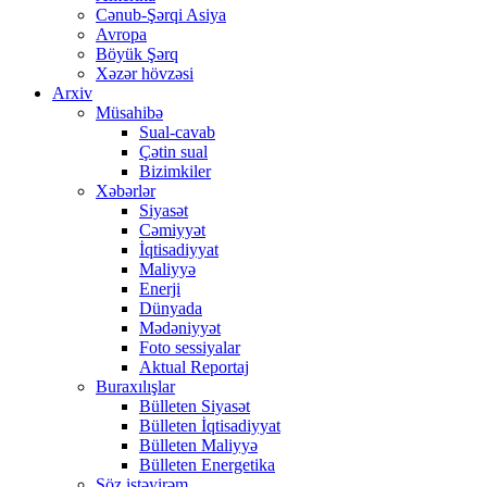
Cənub-Şərqi Asiya
Avropa
Böyük Şərq
Xəzər hövzəsi
Arxiv
Müsahibə
Sual-cavab
Çətin sual
Bizimkiler
Xəbərlər
Siyasət
Cəmiyyət
İqtisadiyyat
Maliyyə
Enerji
Dünyada
Mədəniyyət
Foto sessiyalar
Aktual Reportaj
Buraxılışlar
Bülleten Siyasət
Bülleten İqtisadiyyat
Bülleten Maliyyə
Bülleten Energetika
Söz istəyirəm