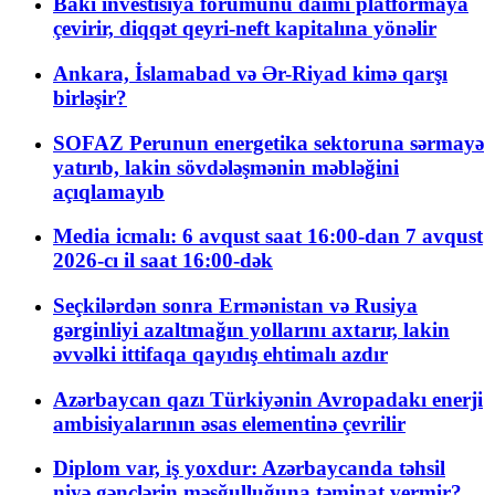
Bakı investisiya forumunu daimi platformaya
çevirir, diqqət qeyri-neft kapitalına yönəlir
Ankara, İslamabad və Ər-Riyad kimə qarşı
birləşir?
SOFAZ Perunun energetika sektoruna sərmayə
yatırıb, lakin sövdələşmənin məbləğini
açıqlamayıb
Media icmalı: 6 avqust saat 16:00-dan 7 avqust
2026-cı il saat 16:00-dək
Seçkilərdən sonra Ermənistan və Rusiya
gərginliyi azaltmağın yollarını axtarır, lakin
əvvəlki ittifaqa qayıdış ehtimalı azdır
Azərbaycan qazı Türkiyənin Avropadakı enerji
ambisiyalarının əsas elementinə çevrilir
Diplom var, iş yoxdur: Azərbaycanda təhsil
niyə gənclərin məşğulluğuna təminat vermir?