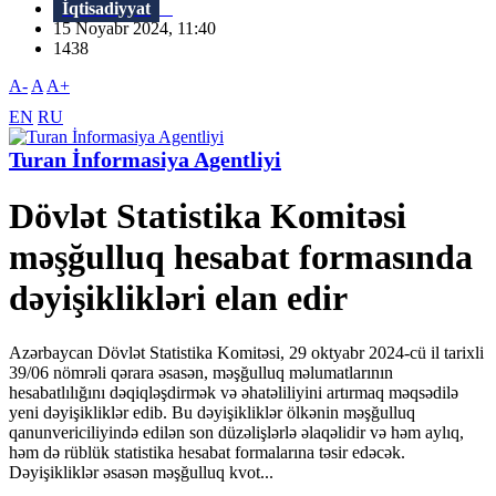
İqtisadiyyat
15 Noyabr 2024, 11:40
1438
A-
A
A+
EN
RU
Turan İnformasiya Agentliyi
Dövlət Statistika Komitəsi
məşğulluq hesabat formasında
dəyişiklikləri elan edir
Azərbaycan Dövlət Statistika Komitəsi, 29 oktyabr 2024-cü il tarixli
39/06 nömrəli qərara əsasən, məşğulluq məlumatlarının
hesabatlılığını dəqiqləşdirmək və əhatəliliyini artırmaq məqsədilə
yeni dəyişikliklər edib. Bu dəyişikliklər ölkənin məşğulluq
qanunvericiliyində edilən son düzəlişlərlə əlaqəlidir və həm aylıq,
həm də rüblük statistika hesabat formalarına təsir edəcək.
Dəyişikliklər əsasən məşğulluq kvot...