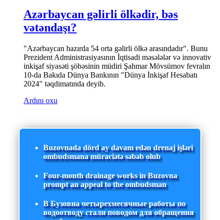
Azərbaycan gəlirli ölkədir, bəs
vətəndaşı?
"Azərbaycan hazırda 54 orta gəlirli ölkə arasındadır". Bunu
Prezident Administrasiyasının İqtisadi məsələlər və innovativ
inkişaf siyasəti şöbəsinin müdiri Şahmar Mövsümov fevralın
10-da Bakıda Dünya Bankının "Dünya İnkişaf Hesabatı
2024" təqdimatında deyib.
Ardını oxu
Buzovnada dörd ay davam edən drenaj işləri
ombudsmana müraciətə səbəb olub
Four-month drainage works in Buzovna
prompt an appeal to the ombudsman
В Бузовна четырехмесячные работы по
водоотводу стали поводом для обращения