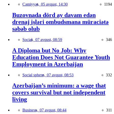
Cəmiyyət,
05 avqust, 14:30
1194
Buzovnada dörd ay davam edən
drenaj işləri ombudsmana müraciətə
səbəb olub
Social,
07 avqust, 08:59
346
A Diploma but No Job: Why
Education Does Not Guarantee Youth
Employment in Azerbaijan
Social sphere,
07 avqust, 08:53
332
Azerbaijan’s minimum: a wage that
covers survival but not independent
living
Business,
07 avqust, 08:44
311