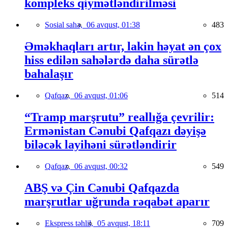
kompleks qiymətləndirilməsi
Sosial sahə,
06 avqust, 01:38
483
Əməkhaqları artır, lakin həyat ən çox
hiss edilən sahələrdə daha sürətlə
bahalaşır
Qafqaz,
06 avqust, 01:06
514
“Tramp marşrutu” reallığa çevrilir:
Ermənistan Cənubi Qafqazı dəyişə
biləcək layihəni sürətləndirir
Qafqaz,
06 avqust, 00:32
549
ABŞ və Çin Cənubi Qafqazda
marşrutlar uğrunda rəqabət aparır
Ekspress təhlil,
05 avqust, 18:11
709