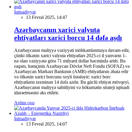
İqtisadiyyat
13 Fevral 2025, 14:47
Azərbaycanın xarici valyuta
ehtiyatları xarici borcu 14 dəfə aşdı
Azərbaycanın maliyyə vəziyyəti möhkəmlənməyə davam edir,
çünki ölkənin xarici valyuta ehtiyatları 2025-ci il yanvarın 1-
nə olan vəziyyətə görə 71 milyard dollar həcmində artıb. Bu
rəqəm, həmçinin Azərbaycan Dövlət Neft Fondu (SOFAZ) və
Azərbaycan Mərkəzi Bankının (AMB) ehtiyatlarını əhatə edir
və ölkənin xarici borcunu xeyli üstələyir; xarici borc
ehtiyatların təxminən 14 dəfə azdır. Bu güclü ehtiyat mövqeyi,
Azərbaycanın maliyyə sabitliyini və hökumətin strateji iqtisadi
idarəetməsini əks etdirir.
Ardını oxu
İqtisadiyyat
13 Fevral 2025, 14:07