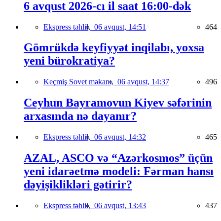
6 avqust 2026-cı il saat 16:00-dək
Ekspress təhlil,
06 avqust, 14:51
464
Gömrükdə keyfiyyət inqilabı, yoxsa
yeni bürokratiya?
Keçmiş Sovet məkanı,
06 avqust, 14:37
496
Ceyhun Bayramovun Kiyev səfərinin
arxasında nə dayanır?
Ekspress təhlil,
06 avqust, 14:32
465
AZAL, ASCO və “Azərkosmos” üçün
yeni idarəetmə modeli: Fərman hansı
dəyişiklikləri gətirir?
Ekspress təhlil,
06 avqust, 13:43
437