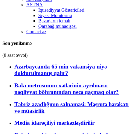
ASTNA
İqtisadiyyat Göstəriciləri
Siyası Monitorinq
Bazarların icmalı
Qarabağ münaqişəsi
Contact az
Son yenilənmə
(8 saat əvvəl)
Azərbaycanda 65 min vakansiya niyə
doldurulmamış qalır?
Bakı metrosunun xətlərinin ayrılması:
nəqliyyat böhranından necə qaçmaq olar?
Təbriz azadlığının salnaməsi: Məşrutə hərəkatı
və müasirlik
Media idarəçiliyi mərkəzləşdirilir