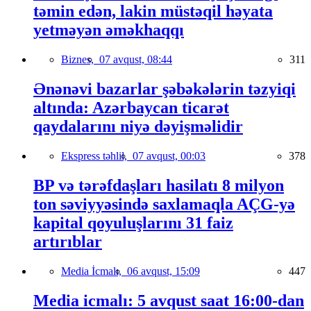
təmin edən, lakin müstəqil həyata
yetməyən əməkhaqqı
Biznes,
07 avqust, 08:44
311
Ənənəvi bazarlar şəbəkələrin təzyiqi
altında: Azərbaycan ticarət
qaydalarını niyə dəyişməlidir
Ekspress təhlil,
07 avqust, 00:03
378
BP və tərəfdaşları hasilatı 8 milyon
ton səviyyəsində saxlamaqla AÇG-yə
kapital qoyuluşlarını 31 faiz
artırıblar
Media İcmalı,
06 avqust, 15:09
447
Media icmalı: 5 avqust saat 16:00-dan