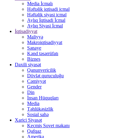
Media İcmalı
Həftəlik iqtisadi icmal
Həftəlik siyasi icmal
Aylıq İqtisadi İcmal
Aylıq Siyasi İcmal
İqtisadiyyat
Maliyyə
Makroiqtisadiyyat
Sənaye
Kənd təsərrüfatı
Biznes
Daxili siyasət
Qanunvericilik
Dövlət quruculuğu
Cəmiyyət
Gender
Din
İnsan Hüquqları
Media
Təhlükəsizlik
Sosial sahə
Xarici Siyasət
Keçmiş Sovet məkanı
Qafqaz
Amerika