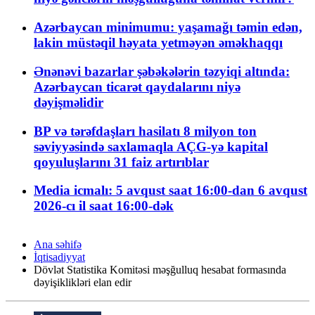
Azərbaycan minimumu: yaşamağı təmin edən,
lakin müstəqil həyata yetməyən əməkhaqqı
Ənənəvi bazarlar şəbəkələrin təzyiqi altında:
Azərbaycan ticarət qaydalarını niyə
dəyişməlidir
BP və tərəfdaşları hasilatı 8 milyon ton
səviyyəsində saxlamaqla AÇG-yə kapital
qoyuluşlarını 31 faiz artırıblar
Media icmalı: 5 avqust saat 16:00-dan 6 avqust
2026-cı il saat 16:00-dək
Ana səhifə
İqtisadiyyat
Dövlət Statistika Komitəsi məşğulluq hesabat formasında
dəyişiklikləri elan edir