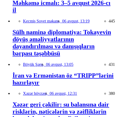
Məhkəmə icmalı: 3–5 avqust 2026-cı
il
Keçmiş Sovet məkanı,
06 avqust, 13:19
445
Sülh naminə diplomatiya: Tokayevin
döyüş əməliyyatlarının
dayandırılması və danışıqların
bərpası təşəbbüsü
Böyük Şərq,
06 avqust, 13:05
431
İran və Ermənistan öz “TRIPP”lərini
hazırlayır
Xəzər hövzəsi,
06 avqust, 12:31
380
Xəzər geri çəkilir: su balansına dair
risklərin, nəticələrin və zəifliklərin