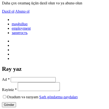
Daha çox oxumaq üçün daxil olun və ya abunə olun
Daxil ol
Abunə ol
məşğulluq
employment
занятость
Rəy yaz
Ad *
Rəyiniz *
Oxudum və razıyam
Şərh göndərmə qaydaları
Göndər