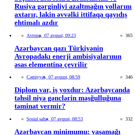
Rusiya gərginliyi azaltmağın yollarını
axtarır, lakin əvvəlki ittifaqa qayıdış
ehtimalı azdır
Avropa,
07 avqust, 09:23
365
Azərbaycan qazı Türkiyənin
Avropadakı enerji ambisiyalarının
əsas elementinə çevrilir
Cəmiyyət,
07 avqust, 08:59
346
Diplom var, iş yoxdur: Azərbaycanda
təhsil niyə gənclərin məşğulluğuna
təminat vermir?
Sosial sahə,
07 avqust, 08:53
332
Azərbaycan minimumu: yaşamağı