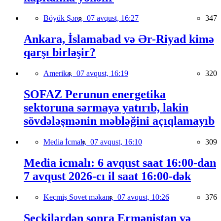
Böyük Şərq,
07 avqust, 16:27
347
Ankara, İslamabad və Ər-Riyad kimə
qarşı birləşir?
Amerika,
07 avqust, 16:19
320
SOFAZ Perunun energetika
sektoruna sərmayə yatırıb, lakin
sövdələşmənin məbləğini açıqlamayıb
Media İcmalı,
07 avqust, 16:10
309
Media icmalı: 6 avqust saat 16:00-dan
7 avqust 2026-cı il saat 16:00-dək
Keçmiş Sovet məkanı,
07 avqust, 10:26
376
Seçkilərdən sonra Ermənistan və