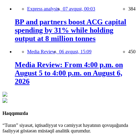
Express analysis,
07 avqust, 00:03
384
BP and partners boost ACG capital
spending by 31% while holding
output at 8 million tonnes
Media Review,
06 avqust, 15:09
450
Media Review: From 4:00 p.m. on
August 5 to 4:00 p.m. on August 6,
2026
Haqqımızda
“Turan” siyasət, iqtisadiyyat və cəmiyyət həyatının qovuşuğunda
fəaliyyət göstərən müstəqil analitik qurumdur.