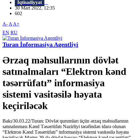
İqtisadiyyat
30 Mart 2022, 12:35
602
A-
A
A+
EN
RU
Turan İnformasiya Agentliyi
Ərzaq məhsullarının dövlət
satınalmaları “Elektron kənd
təsərrüfatı” informasiya
sistemi vasitəsilə həyata
keçiriləcək
Bakı/30.03.22/Turan: Dövlət qurumları üçün ərzaq məhsullarının
satınalınması Kənd Təsərrüfatı Nazirliyi tərəfindən idarə olunan
“Elektron Kənd Təsərrüfatı” informasiya sistemi vasitəsilə həyata
keçiriləcək.Martın 29-da dövlət başçısı “Elektron kənd təsərrüfatı”