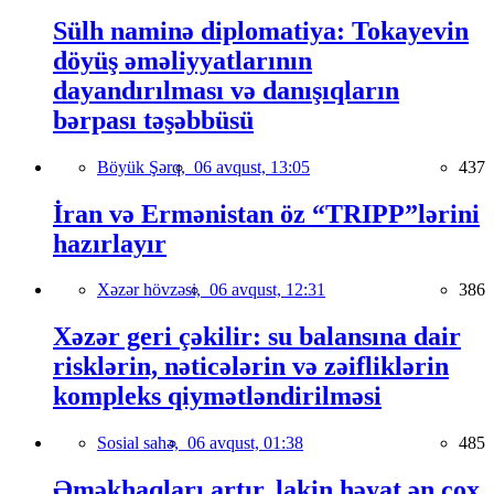
Sülh naminə diplomatiya: Tokayevin
döyüş əməliyyatlarının
dayandırılması və danışıqların
bərpası təşəbbüsü
Böyük Şərq,
06 avqust, 13:05
437
İran və Ermənistan öz “TRIPP”lərini
hazırlayır
Xəzər hövzəsi,
06 avqust, 12:31
386
Xəzər geri çəkilir: su balansına dair
risklərin, nəticələrin və zəifliklərin
kompleks qiymətləndirilməsi
Sosial sahə,
06 avqust, 01:38
485
Əməkhaqları artır, lakin həyat ən çox