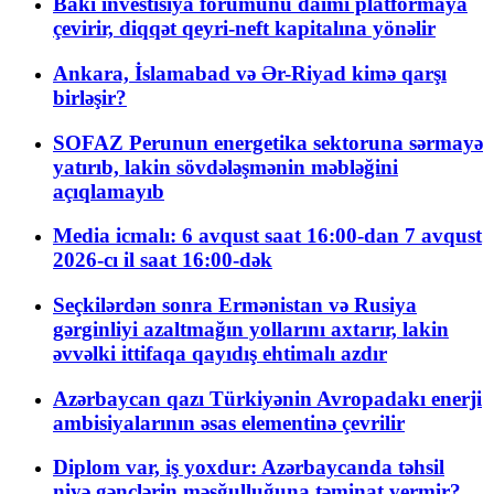
Bakı investisiya forumunu daimi platformaya
çevirir, diqqət qeyri-neft kapitalına yönəlir
Ankara, İslamabad və Ər-Riyad kimə qarşı
birləşir?
SOFAZ Perunun energetika sektoruna sərmayə
yatırıb, lakin sövdələşmənin məbləğini
açıqlamayıb
Media icmalı: 6 avqust saat 16:00-dan 7 avqust
2026-cı il saat 16:00-dək
Seçkilərdən sonra Ermənistan və Rusiya
gərginliyi azaltmağın yollarını axtarır, lakin
əvvəlki ittifaqa qayıdış ehtimalı azdır
Azərbaycan qazı Türkiyənin Avropadakı enerji
ambisiyalarının əsas elementinə çevrilir
Diplom var, iş yoxdur: Azərbaycanda təhsil
niyə gənclərin məşğulluğuna təminat vermir?