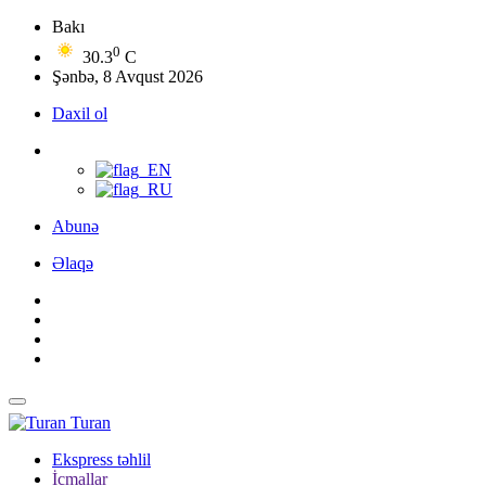
Bakı
0
30.3
C
Şənbə, 8 Avqust 2026
Daxil ol
Abunə
Əlaqə
Turan
Ekspress təhlil
İcmallar