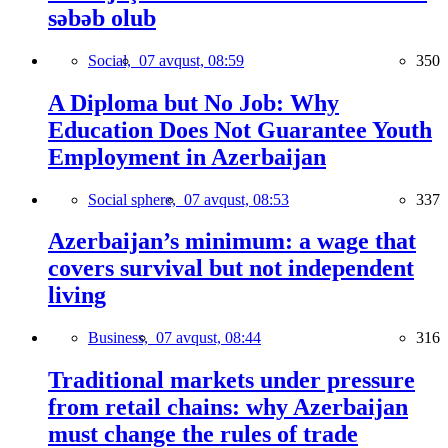
səbəb olub
Social,
07 avqust, 08:59
350
A Diploma but No Job: Why
Education Does Not Guarantee Youth
Employment in Azerbaijan
Social sphere,
07 avqust, 08:53
337
Azerbaijan’s minimum: a wage that
covers survival but not independent
living
Business,
07 avqust, 08:44
316
Traditional markets under pressure
from retail chains: why Azerbaijan
must change the rules of trade