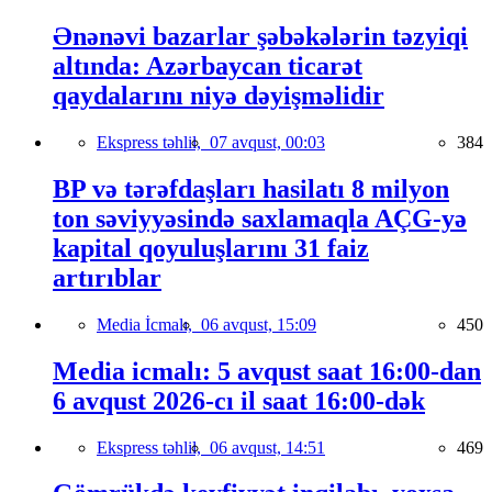
Ənənəvi bazarlar şəbəkələrin təzyiqi
altında: Azərbaycan ticarət
qaydalarını niyə dəyişməlidir
Ekspress təhlil,
07 avqust, 00:03
384
BP və tərəfdaşları hasilatı 8 milyon
ton səviyyəsində saxlamaqla AÇG-yə
kapital qoyuluşlarını 31 faiz
artırıblar
Media İcmalı,
06 avqust, 15:09
450
Media icmalı: 5 avqust saat 16:00-dan
6 avqust 2026-cı il saat 16:00-dək
Ekspress təhlil,
06 avqust, 14:51
469