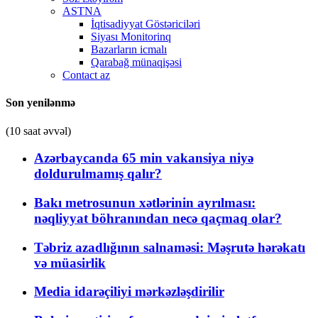
ASTNA
İqtisadiyyat Göstəriciləri
Siyası Monitorinq
Bazarların icmalı
Qarabağ münaqişəsi
Contact az
Son yenilənmə
(10 saat əvvəl)
Azərbaycanda 65 min vakansiya niyə
doldurulmamış qalır?
Bakı metrosunun xətlərinin ayrılması:
nəqliyyat böhranından necə qaçmaq olar?
Təbriz azadlığının salnaməsi: Məşrutə hərəkatı
və müasirlik
Media idarəçiliyi mərkəzləşdirilir