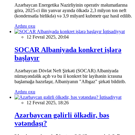
Azərbaycan Energetika Nazirliyinin operativ məlumatlarına
görə, 2025-ci ilin yanvar ayında ölkədə 2,3 milyon ton neft
(kondensatla birlikdə) və 3,9 milyard kubmetr qaz hasil edilib.
Ardını oxu
İqtisadiyyat
12 Fevral 2025, 20:04
SOCAR Albaniyada konkret işlərə
başlayır
Azərbaycan Dövlət Neft Şirkəti (SOCAR) Albaniyada
nümayəndəlik açıb və bu il konkret bir layihənin icrasına
başlamağa hazırlaşır, Albaniyanın "Albgaz" şirkəti bildirib.
Ardını oxu
İqtisadiyyat
12 Fevral 2025, 18:26
Azərbaycan gəlirli ölkədir, bəs
vətəndaşı?