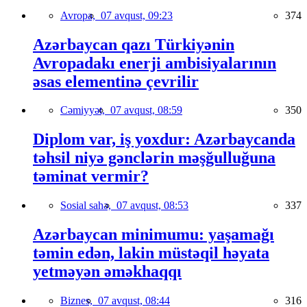
Avropa,
07 avqust, 09:23
374
Azərbaycan qazı Türkiyənin
Avropadakı enerji ambisiyalarının
əsas elementinə çevrilir
Cəmiyyət,
07 avqust, 08:59
350
Diplom var, iş yoxdur: Azərbaycanda
təhsil niyə gənclərin məşğulluğuna
təminat vermir?
Sosial sahə,
07 avqust, 08:53
337
Azərbaycan minimumu: yaşamağı
təmin edən, lakin müstəqil həyata
yetməyən əməkhaqqı
Biznes,
07 avqust, 08:44
316