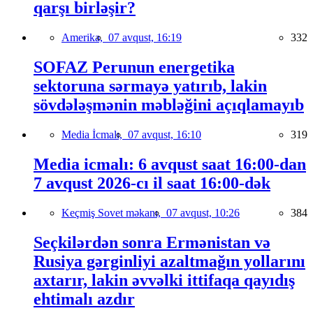
qarşı birləşir?
Amerika,
07 avqust, 16:19
332
SOFAZ Perunun energetika
sektoruna sərmayə yatırıb, lakin
sövdələşmənin məbləğini açıqlamayıb
Media İcmalı,
07 avqust, 16:10
319
Media icmalı: 6 avqust saat 16:00-dan
7 avqust 2026-cı il saat 16:00-dək
Keçmiş Sovet məkanı,
07 avqust, 10:26
384
Seçkilərdən sonra Ermənistan və
Rusiya gərginliyi azaltmağın yollarını
axtarır, lakin əvvəlki ittifaqa qayıdış
ehtimalı azdır