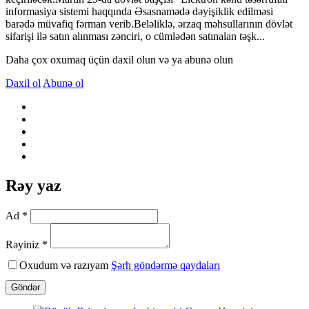
informasiya sistemi haqqında Əsasnamədə dəyişiklik edilməsi
barədə müvafiq fərman verib.Beləliklə, ərzaq məhsullarının dövlət
sifarişi ilə satın alınması zənciri, o cümlədən satınalan təşk...
Daha çox oxumaq üçün daxil olun və ya abunə olun
Daxil ol
Abunə ol
Rəy yaz
Ad *
Rəyiniz *
Oxudum və razıyam
Şərh göndərmə qaydaları
Göndər