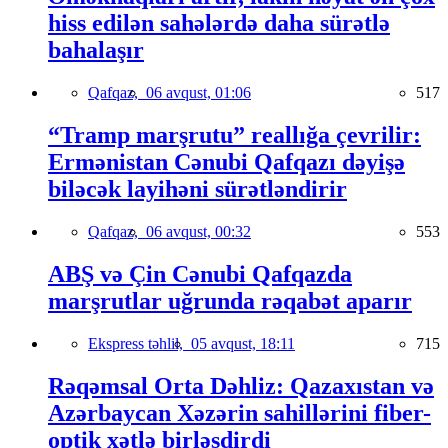
hiss edilən sahələrdə daha sürətlə
bahalaşır
Qafqaz,
06 avqust, 01:06
517
“Tramp marşrutu” reallığa çevrilir:
Ermənistan Cənubi Qafqazı dəyişə
biləcək layihəni sürətləndirir
Qafqaz,
06 avqust, 00:32
553
ABŞ və Çin Cənubi Qafqazda
marşrutlar uğrunda rəqabət aparır
Ekspress təhlil,
05 avqust, 18:11
715
Rəqəmsal Orta Dəhliz: Qazaxıstan və
Azərbaycan Xəzərin sahillərini fiber-
optik xətlə birləşdirdi