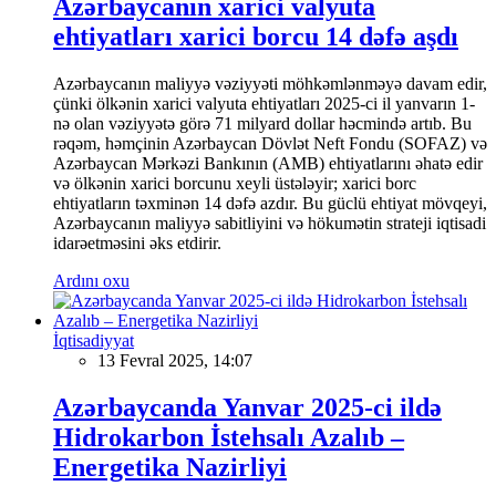
Azərbaycanın xarici valyuta
ehtiyatları xarici borcu 14 dəfə aşdı
Azərbaycanın maliyyə vəziyyəti möhkəmlənməyə davam edir,
çünki ölkənin xarici valyuta ehtiyatları 2025-ci il yanvarın 1-
nə olan vəziyyətə görə 71 milyard dollar həcmində artıb. Bu
rəqəm, həmçinin Azərbaycan Dövlət Neft Fondu (SOFAZ) və
Azərbaycan Mərkəzi Bankının (AMB) ehtiyatlarını əhatə edir
və ölkənin xarici borcunu xeyli üstələyir; xarici borc
ehtiyatların təxminən 14 dəfə azdır. Bu güclü ehtiyat mövqeyi,
Azərbaycanın maliyyə sabitliyini və hökumətin strateji iqtisadi
idarəetməsini əks etdirir.
Ardını oxu
İqtisadiyyat
13 Fevral 2025, 14:07
Azərbaycanda Yanvar 2025-ci ildə
Hidrokarbon İstehsalı Azalıb –
Energetika Nazirliyi