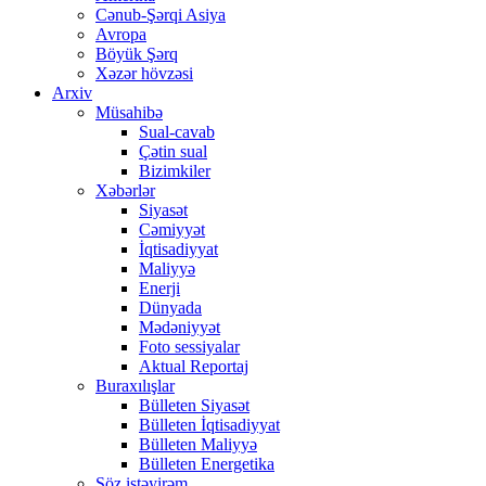
Cənub-Şərqi Asiya
Avropa
Böyük Şərq
Xəzər hövzəsi
Arxiv
Müsahibə
Sual-cavab
Çətin sual
Bizimkiler
Xəbərlər
Siyasət
Cəmiyyət
İqtisadiyyat
Maliyyə
Enerji
Dünyada
Mədəniyyət
Foto sessiyalar
Aktual Reportaj
Buraxılışlar
Bülleten Siyasət
Bülleten İqtisadiyyat
Bülleten Maliyyə
Bülleten Energetika
Söz istəyirəm