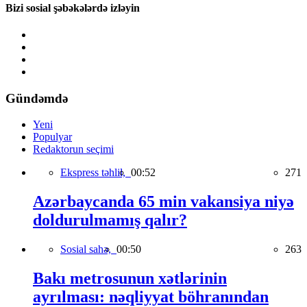
Bizi sosial şəbəkələrdə izləyin
Gündəmdə
Yeni
Populyar
Redaktorun seçimi
Ekspress təhlil,
00:52
271
Azərbaycanda 65 min vakansiya niyə
doldurulmamış qalır?
Sosial sahə,
00:50
263
Bakı metrosunun xətlərinin
ayrılması: nəqliyyat böhranından