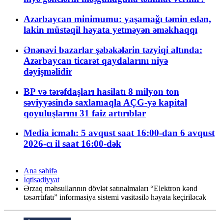
Azərbaycan minimumu: yaşamağı təmin edən,
lakin müstəqil həyata yetməyən əməkhaqqı
Ənənəvi bazarlar şəbəkələrin təzyiqi altında:
Azərbaycan ticarət qaydalarını niyə
dəyişməlidir
BP və tərəfdaşları hasilatı 8 milyon ton
səviyyəsində saxlamaqla AÇG-yə kapital
qoyuluşlarını 31 faiz artırıblar
Media icmalı: 5 avqust saat 16:00-dan 6 avqust
2026-cı il saat 16:00-dək
Ana səhifə
İqtisadiyyat
Ərzaq məhsullarının dövlət satınalmaları “Elektron kənd
təsərrüfatı” informasiya sistemi vasitəsilə həyata keçiriləcək