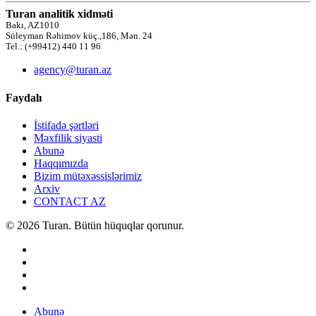
Turan analitik xidməti
Bakı, AZ1010
Süleyman Rəhimov küç.,186, Mən. 24
Tel.: (+99412) 440 11 96
agency@turan.az
Faydalı
İstifadə şərtləri
Məxfilik siyasti
Abunə
Haqqımızda
Bizim mütəxəssislərimiz
Arxiv
CONTACT AZ
© 2026 Turan. Bütün hüquqlar qorunur.
Abunə