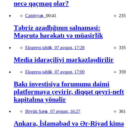
necə qaçmaq olar?
Cəmiyyət,
00:41
235
Təbriz azadlığının salnaməsi:
Məşrutə hərəkatı və müasirlik
Ekspress təhlil,
07 avqust, 17:28
335
Media idarəçiliyi mərkəzləşdirilir
Ekspress təhlil,
07 avqust, 17:00
359
Bakı investisiya forumunu daimi
platformaya çevirir, diqqət qeyri-neft
kapitalına yönəlir
Böyük Şərq,
07 avqust, 16:27
361
Ankara, İslamabad və Ər-Riyad kimə