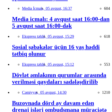
Media İcmalı,
05 avqust, 16:37
604
Media icmalı: 4 avqust saat 16:00-dan
5 avqust saat 16:00-dək
Ekspress təhlil,
05 avqust, 15:29
618
Sosial şəbəkələr üçün 16 yaş həddi
tətbiq olunur
Ekspress təhlil,
05 avqust, 15:12
553
Dövlət əmlakının qurumlar arasında
verilməsi qaydaları sadələşdirilib
Cəmiyyət,
05 avqust, 14:30
1210
Buzovnada dörd ay davam edən
drenaj işləri ombudsmana müraciətə