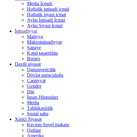
Media İcmalı
Həftəlik iqtisadi icmal
Həftəlik siyasi icmal
Aylıq İqtisadi İcmal
Aylıq Siyasi İcmal
İqtisadiyyat
Maliyyə
Makroiqtisadiyyat
Sənaye
Kənd təsərrüfatı
Biznes
Daxili siyasət
Qanunvericilik
Dövlət quruculuğu
Cəmiyyət
Gender
Din
İnsan Hüquqları
Media
Təhlükəsizlik
Sosial sahə
Xarici Siyasət
Keçmiş Sovet məkanı
Qafqaz
Amerika