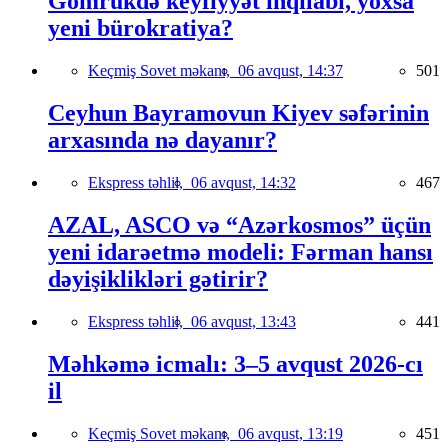
Gömrükdə keyfiyyət inqilabı, yoxsa
yeni bürokratiya?
Keçmiş Sovet məkanı,
06 avqust, 14:37
501
Ceyhun Bayramovun Kiyev səfərinin
arxasında nə dayanır?
Ekspress təhlil,
06 avqust, 14:32
467
AZAL, ASCO və “Azərkosmos” üçün
yeni idarəetmə modeli: Fərman hansı
dəyişiklikləri gətirir?
Ekspress təhlil,
06 avqust, 13:43
441
Məhkəmə icmalı: 3–5 avqust 2026-cı
il
Keçmiş Sovet məkanı,
06 avqust, 13:19
451