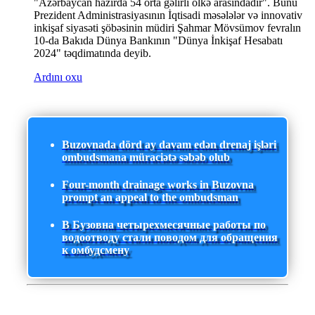
"Azərbaycan hazırda 54 orta gəlirli ölkə arasındadır". Bunu
Prezident Administrasiyasının İqtisadi məsələlər və innovativ
inkişaf siyasəti şöbəsinin müdiri Şahmar Mövsümov fevralın
10-da Bakıda Dünya Bankının "Dünya İnkişaf Hesabatı
2024" təqdimatında deyib.
Ardını oxu
Buzovnada dörd ay davam edən drenaj işləri
ombudsmana müraciətə səbəb olub
Four-month drainage works in Buzovna
prompt an appeal to the ombudsman
В Бузовна четырехмесячные работы по
водоотводу стали поводом для обращения
к омбудсмену