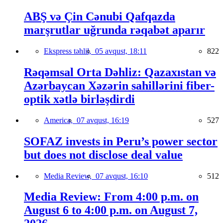
ABŞ və Çin Cənubi Qafqazda
marşrutlar uğrunda rəqabət aparır
Ekspress təhlil,
05 avqust, 18:11
822
Rəqəmsal Orta Dəhliz: Qazaxıstan və
Azərbaycan Xəzərin sahillərini fiber-
optik xətlə birləşdirdi
America,
07 avqust, 16:19
527
SOFAZ invests in Peru’s power sector
but does not disclose deal value
Media Review,
07 avqust, 16:10
512
Media Review: From 4:00 p.m. on
August 6 to 4:00 p.m. on August 7,