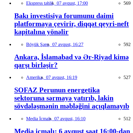
Ekspress təhlil,
07 avqust, 17:00
569
Bakı investisiya forumunu daimi
platformaya çevirir, diqqət qeyri-neft
kapitalına yönəlir
Böyük Şərq,
07 avqust, 16:27
592
Ankara, İslamabad və Ər-Riyad kimə
qarşı birləşir?
Amerika,
07 avqust, 16:19
527
SOFAZ Perunun energetika
sektoruna sərmayə yatırıb, lakin
sövdələşmənin məbləğini açıqlamayıb
Media İcmalı,
07 avqust, 16:10
512
Media icmalı: 6 avqust saat 16:00-dan