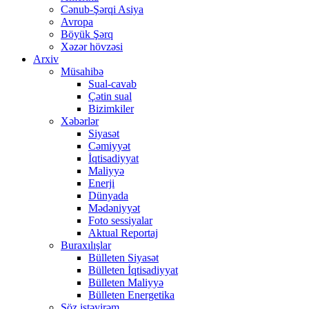
Cənub-Şərqi Asiya
Avropa
Böyük Şərq
Xəzər hövzəsi
Arxiv
Müsahibə
Sual-cavab
Çətin sual
Bizimkiler
Xəbərlər
Siyasət
Cəmiyyət
İqtisadiyyat
Maliyyə
Enerji
Dünyada
Mədəniyyət
Foto sessiyalar
Aktual Reportaj
Buraxılışlar
Bülleten Siyasət
Bülleten İqtisadiyyat
Bülleten Maliyyə
Bülleten Energetika
Söz istəyirəm