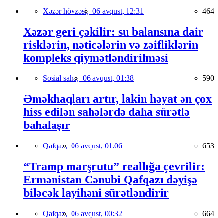
Xəzər hövzəsi,
06 avqust, 12:31
464
Xəzər geri çəkilir: su balansına dair
risklərin, nəticələrin və zəifliklərin
kompleks qiymətləndirilməsi
Sosial sahə,
06 avqust, 01:38
590
Əməkhaqları artır, lakin həyat ən çox
hiss edilən sahələrdə daha sürətlə
bahalaşır
Qafqaz,
06 avqust, 01:06
653
“Tramp marşrutu” reallığa çevrilir:
Ermənistan Cənubi Qafqazı dəyişə
biləcək layihəni sürətləndirir
Qafqaz,
06 avqust, 00:32
664