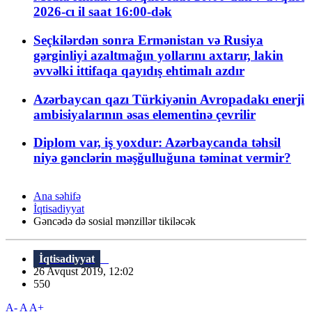
2026-cı il saat 16:00-dək
Seçkilərdən sonra Ermənistan və Rusiya
gərginliyi azaltmağın yollarını axtarır, lakin
əvvəlki ittifaqa qayıdış ehtimalı azdır
Azərbaycan qazı Türkiyənin Avropadakı enerji
ambisiyalarının əsas elementinə çevrilir
Diplom var, iş yoxdur: Azərbaycanda təhsil
niyə gənclərin məşğulluğuna təminat vermir?
Ana səhifə
İqtisadiyyat
Gəncədə də sosial mənzillər tikiləcək
İqtisadiyyat
26 Avqust 2019, 12:02
550
A-
A
A+