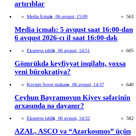
artırıblar
Media İcmalı,
06 avqust, 15:09
563
Media icmalı: 5 avqust saat 16:00-dan
6 avqust 2026-cı il saat 16:00-dək
Ekspress təhlil,
06 avqust, 14:51
605
Gömrükdə keyfiyyət inqilabı, yoxsa
yeni bürokratiya?
Keçmiş Sovet məkanı,
06 avqust, 14:37
640
Ceyhun Bayramovun Kiyev səfərinin
arxasında nə dayanır?
Ekspress təhlil,
06 avqust, 14:32
582
AZAL, ASCO və “Azərkosmos” üçün