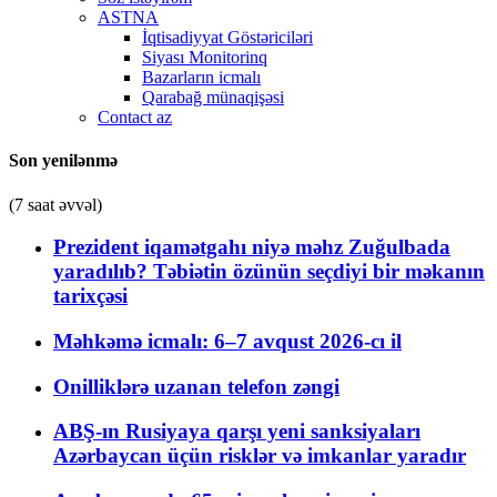
ASTNA
İqtisadiyyat Göstəriciləri
Siyası Monitorinq
Bazarların icmalı
Qarabağ münaqişəsi
Contact az
Son yenilənmə
(7 saat əvvəl)
Prezident iqamətgahı niyə məhz Zuğulbada
yaradılıb? Təbiətin özünün seçdiyi bir məkanın
tarixçəsi
Məhkəmə icmalı: 6–7 avqust 2026-cı il
Onilliklərə uzanan telefon zəngi
ABŞ-ın Rusiyaya qarşı yeni sanksiyaları
Azərbaycan üçün risklər və imkanlar yaradır