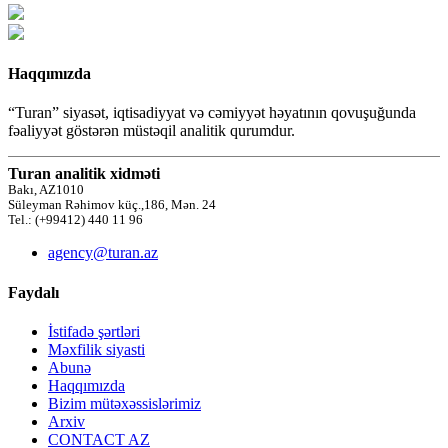
Haqqımızda
“Turan” siyasət, iqtisadiyyat və cəmiyyət həyatının qovuşuğunda
fəaliyyət göstərən müstəqil analitik qurumdur.
Turan analitik xidməti
Bakı, AZ1010
Süleyman Rəhimov küç.,186, Mən. 24
Tel.: (+99412) 440 11 96
agency@turan.az
Faydalı
İstifadə şərtləri
Məxfilik siyasti
Abunə
Haqqımızda
Bizim mütəxəssislərimiz
Arxiv
CONTACT AZ