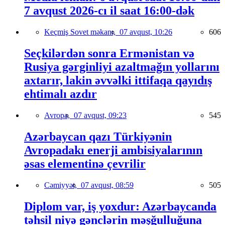
7 avqust 2026-cı il saat 16:00-dək
Keçmiş Sovet məkanı,
07 avqust, 10:26
606
Seçkilərdən sonra Ermənistan və
Rusiya gərginliyi azaltmağın yollarını
axtarır, lakin əvvəlki ittifaqa qayıdış
ehtimalı azdır
Avropa,
07 avqust, 09:23
545
Azərbaycan qazı Türkiyənin
Avropadakı enerji ambisiyalarının
əsas elementinə çevrilir
Cəmiyyət,
07 avqust, 08:59
505
Diplom var, iş yoxdur: Azərbaycanda
təhsil niyə gənclərin məşğulluğuna