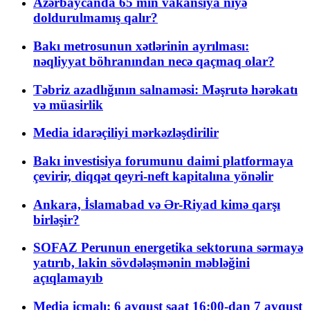
Azərbaycanda 65 min vakansiya niyə
doldurulmamış qalır?
Bakı metrosunun xətlərinin ayrılması:
nəqliyyat böhranından necə qaçmaq olar?
Təbriz azadlığının salnaməsi: Məşrutə hərəkatı
və müasirlik
Media idarəçiliyi mərkəzləşdirilir
Bakı investisiya forumunu daimi platformaya
çevirir, diqqət qeyri-neft kapitalına yönəlir
Ankara, İslamabad və Ər-Riyad kimə qarşı
birləşir?
SOFAZ Perunun energetika sektoruna sərmayə
yatırıb, lakin sövdələşmənin məbləğini
açıqlamayıb
Media icmalı: 6 avqust saat 16:00-dan 7 avqust