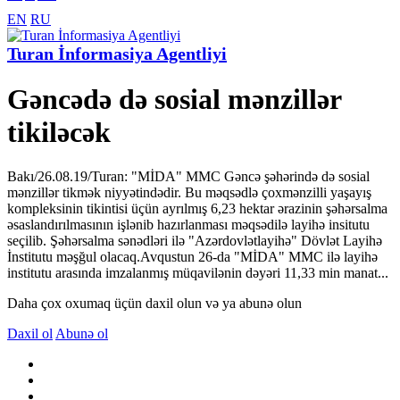
EN
RU
Turan İnformasiya Agentliyi
Gəncədə də sosial mənzillər
tikiləcək
Bakı/26.08.19/Turan: "MİDA" MMC Gəncə şəhərində də sosial
mənzillər tikmək niyyətindədir. Bu məqsədlə çoxmənzilli yaşayış
kompleksinin tikintisi üçün ayrılmış 6,23 hektar ərazinin şəhərsalma
əsaslandırılmasının işlənib hazırlanması məqsədilə layihə insitutu
seçilib. Şəhərsalma sənədləri ilə "Azərdovlətlayihə" Dövlət Layihə
İnstitutu məşğul olacaq.Avqustun 26-da "MİDA" MMC ilə layihə
institutu arasında imzalanmış müqavilənin dəyəri 11,33 min manat...
Daha çox oxumaq üçün daxil olun və ya abunə olun
Daxil ol
Abunə ol