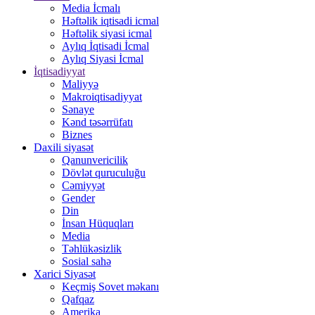
Media İcmalı
Həftəlik iqtisadi icmal
Həftəlik siyasi icmal
Aylıq İqtisadi İcmal
Aylıq Siyasi İcmal
İqtisadiyyat
Maliyyə
Makroiqtisadiyyat
Sənaye
Kənd təsərrüfatı
Biznes
Daxili siyasət
Qanunvericilik
Dövlət quruculuğu
Cəmiyyət
Gender
Din
İnsan Hüquqları
Media
Təhlükəsizlik
Sosial sahə
Xarici Siyasət
Keçmiş Sovet məkanı
Qafqaz
Amerika