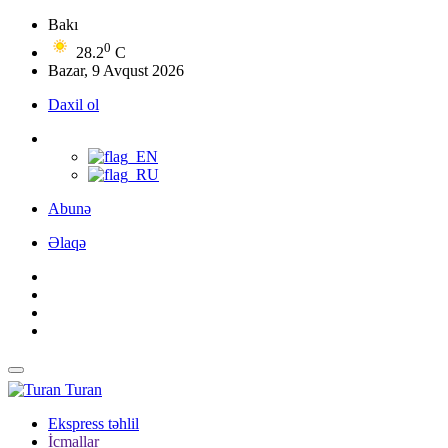
Bakı
0
28.2
C
Bazar, 9 Avqust 2026
Daxil ol
Abunə
Əlaqə
Turan
Ekspress təhlil
İcmallar