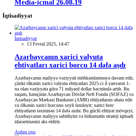
Media-icmal 26.08.19
İqtisadiyyat
İqtisadiyyat
13 Fevral 2025, 14:47
Azərbaycanın xarici valyuta
ehtiyatları xarici borcu 14 dəfə aşdı
Azərbaycanın maliyyə vəziyyəti möhkəmlənməyə davam edir,
çünki ölkənin xarici valyuta ehtiyatları 2025-ci il yanvarın 1-
nə olan vəziyyətə görə 71 milyard dollar həcmində artıb. Bu
rəqəm, həmçinin Azərbaycan Dövlət Neft Fondu (SOFAZ) və
Azərbaycan Mərkəzi Bankının (AMB) ehtiyatlarını əhatə edir
və ölkənin xarici borcunu xeyli üstələyir; xarici borc
ehtiyatların təxminən 14 dəfə azdır. Bu güclü ehtiyat mövqeyi,
Azərbaycanın maliyyə sabitliyini və hökumətin strateji iqtisadi
idarəetməsini əks etdirir.
Ardını oxu