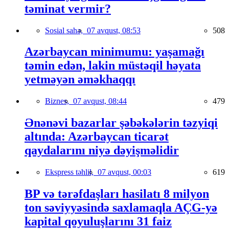
təminat vermir?
Sosial sahə,
07 avqust, 08:53
508
Azərbaycan minimumu: yaşamağı
təmin edən, lakin müstəqil həyata
yetməyən əməkhaqqı
Biznes,
07 avqust, 08:44
479
Ənənəvi bazarlar şəbəkələrin təzyiqi
altında: Azərbaycan ticarət
qaydalarını niyə dəyişməlidir
Ekspress təhlil,
07 avqust, 00:03
619
BP və tərəfdaşları hasilatı 8 milyon
ton səviyyəsində saxlamaqla AÇG-yə
kapital qoyuluşlarını 31 faiz