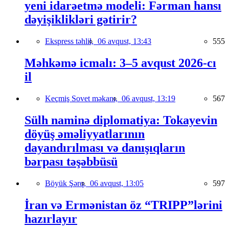
yeni idarəetmə modeli: Fərman hansı
dəyişiklikləri gətirir?
Ekspress təhlil,
06 avqust, 13:43
555
Məhkəmə icmalı: 3–5 avqust 2026-cı
il
Keçmiş Sovet məkanı,
06 avqust, 13:19
567
Sülh naminə diplomatiya: Tokayevin
döyüş əməliyyatlarının
dayandırılması və danışıqların
bərpası təşəbbüsü
Böyük Şərq,
06 avqust, 13:05
597
İran və Ermənistan öz “TRIPP”lərini
hazırlayır