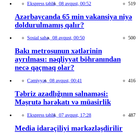
Ekspress təhlil,
08 avqust, 00:52
519
Azərbaycanda 65 min vakansiya niyə
doldurulmamış qalır?
Sosial sahə,
08 avqust, 00:50
500
Bakı metrosunun xətlərinin
ayrılması: nəqliyyat böhranından
necə qaçmaq olar?
Cəmiyyət,
08 avqust, 00:41
416
Təbriz azadlığının salnaməsi:
Məşrutə hərəkatı və müasirlik
Ekspress təhlil,
07 avqust, 17:28
487
Media idarəçiliyi mərkəzləşdirilir