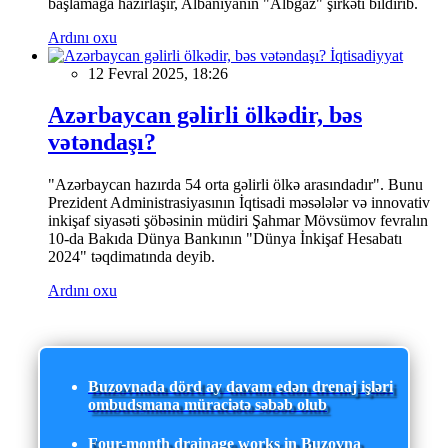
başlamağa hazırlaşır, Albaniyanın "Albgaz" şirkəti bildirib.
Ardını oxu
İqtisadiyyat
12 Fevral 2025, 18:26
Azərbaycan gəlirli ölkədir, bəs
vətəndaşı?
"Azərbaycan hazırda 54 orta gəlirli ölkə arasındadır". Bunu
Prezident Administrasiyasının İqtisadi məsələlər və innovativ
inkişaf siyasəti şöbəsinin müdiri Şahmar Mövsümov fevralın
10-da Bakıda Dünya Bankının "Dünya İnkişaf Hesabatı
2024" təqdimatında deyib.
Ardını oxu
Buzovnada dörd ay davam edən drenaj işləri
ombudsmana müraciətə səbəb olub
Four-month drainage works in Buzovna