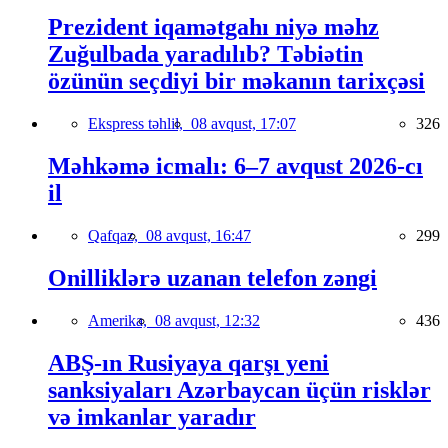
Prezident iqamətgahı niyə məhz
Zuğulbada yaradılıb? Təbiətin
özünün seçdiyi bir məkanın tarixçəsi
Ekspress təhlil,
08 avqust, 17:07
326
Məhkəmə icmalı: 6–7 avqust 2026-cı
il
Qafqaz,
08 avqust, 16:47
299
Onilliklərə uzanan telefon zəngi
Amerika,
08 avqust, 12:32
436
ABŞ-ın Rusiyaya qarşı yeni
sanksiyaları Azərbaycan üçün risklər
və imkanlar yaradır