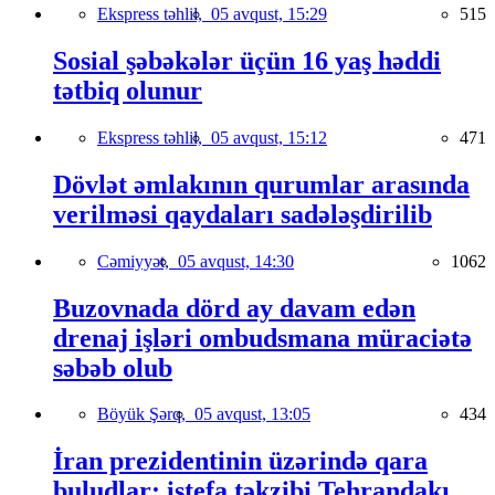
Ekspress təhlil,
05 avqust, 15:29
515
Sosial şəbəkələr üçün 16 yaş həddi
tətbiq olunur
Ekspress təhlil,
05 avqust, 15:12
471
Dövlət əmlakının qurumlar arasında
verilməsi qaydaları sadələşdirilib
Cəmiyyət,
05 avqust, 14:30
1062
Buzovnada dörd ay davam edən
drenaj işləri ombudsmana müraciətə
səbəb olub
Böyük Şərq,
05 avqust, 13:05
434
İran prezidentinin üzərində qara
buludlar: istefa təkzibi Tehrandakı