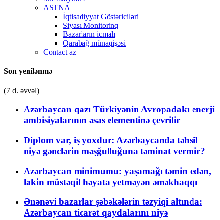
ASTNA
İqtisadiyyat Göstəriciləri
Siyası Monitorinq
Bazarların icmalı
Qarabağ münaqişəsi
Contact az
Son yenilənmə
(7 d. əvvəl)
Azərbaycan qazı Türkiyənin Avropadakı enerji
ambisiyalarının əsas elementinə çevrilir
Diplom var, iş yoxdur: Azərbaycanda təhsil
niyə gənclərin məşğulluğuna təminat vermir?
Azərbaycan minimumu: yaşamağı təmin edən,
lakin müstəqil həyata yetməyən əməkhaqqı
Ənənəvi bazarlar şəbəkələrin təzyiqi altında:
Azərbaycan ticarət qaydalarını niyə