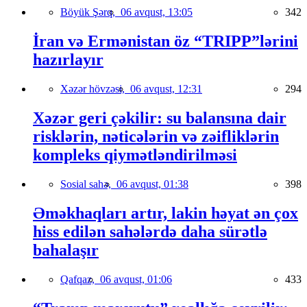
Böyük Şərq,
06 avqust, 13:05
342
İran və Ermənistan öz “TRIPP”lərini
hazırlayır
Xəzər hövzəsi,
06 avqust, 12:31
294
Xəzər geri çəkilir: su balansına dair
risklərin, nəticələrin və zəifliklərin
kompleks qiymətləndirilməsi
Sosial sahə,
06 avqust, 01:38
398
Əməkhaqları artır, lakin həyat ən çox
hiss edilən sahələrdə daha sürətlə
bahalaşır
Qafqaz,
06 avqust, 01:06
433