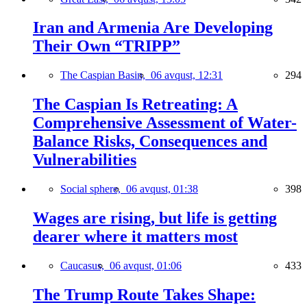
Iran and Armenia Are Developing
Their Own “TRIPP”
The Caspian Basin,
06 avqust, 12:31
294
The Caspian Is Retreating: A
Comprehensive Assessment of Water-
Balance Risks, Consequences and
Vulnerabilities
Social sphere,
06 avqust, 01:38
398
Wages are rising, but life is getting
dearer where it matters most
Caucasus,
06 avqust, 01:06
433
The Trump Route Takes Shape: