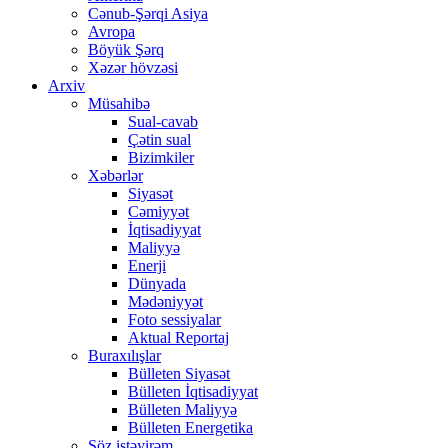
Cənub-Şərqi Asiya
Avropa
Böyük Şərq
Xəzər hövzəsi
Arxiv
Müsahibə
Sual-cavab
Çətin sual
Bizimkiler
Xəbərlər
Siyasət
Cəmiyyət
İqtisadiyyat
Maliyyə
Enerji
Dünyada
Mədəniyyət
Foto sessiyalar
Aktual Reportaj
Buraxılışlar
Bülleten Siyasət
Bülleten İqtisadiyyat
Bülleten Maliyyə
Bülleten Energetika
Söz istəyirəm