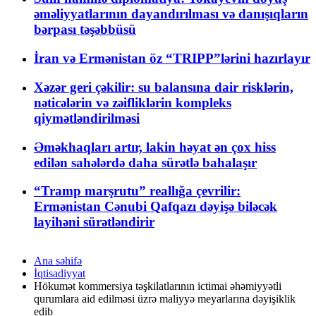
əməliyyatlarının dayandırılması və danışıqların
bərpası təşəbbüsü
İran və Ermənistan öz “TRIPP”lərini hazırlayır
Xəzər geri çəkilir: su balansına dair risklərin,
nəticələrin və zəifliklərin kompleks
qiymətləndirilməsi
Əməkhaqları artır, lakin həyat ən çox hiss
edilən sahələrdə daha sürətlə bahalaşır
“Tramp marşrutu” reallığa çevrilir:
Ermənistan Cənubi Qafqazı dəyişə biləcək
layihəni sürətləndirir
Ana səhifə
İqtisadiyyat
Hökumət kommersiya təşkilatlarının ictimai əhəmiyyətli
qurumlara aid edilməsi üzrə maliyyə meyarlarına dəyişiklik
edib