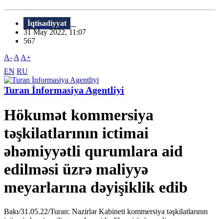
İqtisadiyyat
31 May 2022, 11:07
567
A-
A
A+
EN
RU
Turan İnformasiya Agentliyi
Hökumət kommersiya
təşkilatlarının ictimai
əhəmiyyətli qurumlara aid
edilməsi üzrə maliyyə
meyarlarına dəyişiklik edib
Bakı/31.05.22/Turan: Nazirlər Kabineti kommersiya təşkilatlarının