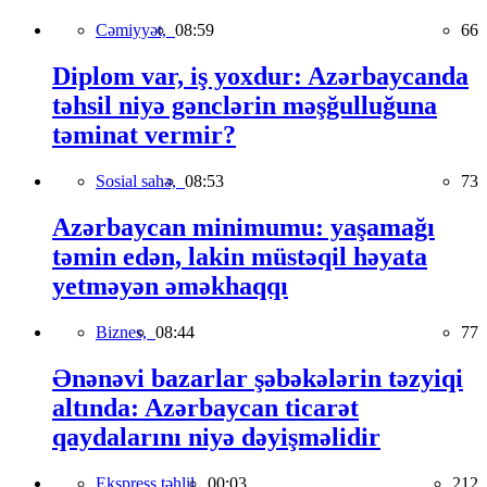
Cəmiyyət,
08:59
66
Diplom var, iş yoxdur: Azərbaycanda
təhsil niyə gənclərin məşğulluğuna
təminat vermir?
Sosial sahə,
08:53
73
Azərbaycan minimumu: yaşamağı
təmin edən, lakin müstəqil həyata
yetməyən əməkhaqqı
Biznes,
08:44
77
Ənənəvi bazarlar şəbəkələrin təzyiqi
altında: Azərbaycan ticarət
qaydalarını niyə dəyişməlidir
Ekspress təhlil,
00:03
212