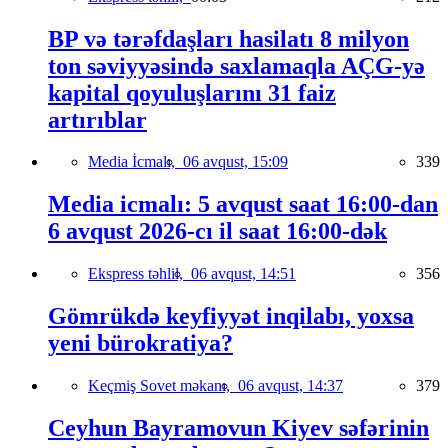
BP və tərəfdaşları hasilatı 8 milyon
ton səviyyəsində saxlamaqla AÇG-yə
kapital qoyuluşlarını 31 faiz
artırıblar
Media İcmalı,
06 avqust, 15:09
339
Media icmalı: 5 avqust saat 16:00-dan
6 avqust 2026-cı il saat 16:00-dək
Ekspress təhlil,
06 avqust, 14:51
356
Gömrükdə keyfiyyət inqilabı, yoxsa
yeni bürokratiya?
Keçmiş Sovet məkanı,
06 avqust, 14:37
379
Ceyhun Bayramovun Kiyev səfərinin