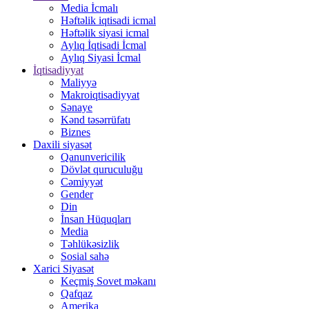
Media İcmalı
Həftəlik iqtisadi icmal
Həftəlik siyasi icmal
Aylıq İqtisadi İcmal
Aylıq Siyasi İcmal
İqtisadiyyat
Maliyyə
Makroiqtisadiyyat
Sənaye
Kənd təsərrüfatı
Biznes
Daxili siyasət
Qanunvericilik
Dövlət quruculuğu
Cəmiyyət
Gender
Din
İnsan Hüquqları
Media
Təhlükəsizlik
Sosial sahə
Xarici Siyasət
Keçmiş Sovet məkanı
Qafqaz
Amerika