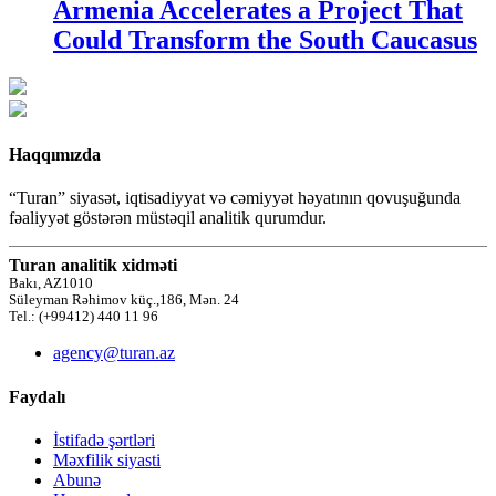
Armenia Accelerates a Project That
Could Transform the South Caucasus
Haqqımızda
“Turan” siyasət, iqtisadiyyat və cəmiyyət həyatının qovuşuğunda
fəaliyyət göstərən müstəqil analitik qurumdur.
Turan analitik xidməti
Bakı, AZ1010
Süleyman Rəhimov küç.,186, Mən. 24
Tel.: (+99412) 440 11 96
agency@turan.az
Faydalı
İstifadə şərtləri
Məxfilik siyasti
Abunə