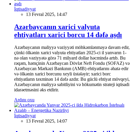
İqtisadiyyat
13 Fevral 2025, 14:47
Azərbaycanın xarici valyuta
ehtiyatları xarici borcu 14 dəfə aşdı
Azərbaycanın maliyyə vəziyyəti möhkəmlənməyə davam edir,
çünki ölkənin xarici valyuta ehtiyatları 2025-ci il yanvarın 1-
nə olan vəziyyətə görə 71 milyard dollar həcmində artıb. Bu
rəqəm, həmçinin Azərbaycan Dövlət Neft Fondu (SOFAZ) və
Azərbaycan Mərkəzi Bankının (AMB) ehtiyatlarını əhatə edir
və ölkənin xarici borcunu xeyli üstələyir; xarici borc
ehtiyatların təxminən 14 dəfə azdır. Bu güclü ehtiyat mövqeyi,
Azərbaycanın maliyyə sabitliyini və hökumətin strateji iqtisadi
idarəetməsini əks etdirir.
Ardını oxu
İqtisadiyyat
13 Fevral 2025, 14:07