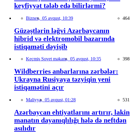
keyfiyyət tələb edə bilirlərmi?
Biznes,
05 avqust, 10:39
464
Güzəştlərin ləğvi Azərbaycanın
hibrid və elektromobil bazarında
istiqaməti dəyişib
Keçmiş Sovet məkanı,
05 avqust, 10:35
398
Wildberries anbarlarına zərbələr:
Ukrayna Rusiyaya təzyiqin yeni
istiqamətini açır
Maliyyə,
05 avqust, 01:28
531
Azərbaycan ehtiyatlarını artırır, lakin
manatın dayanıqlılığı hələ də neftdən
asılıdır