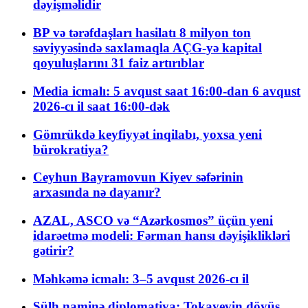
dəyişməlidir
BP və tərəfdaşları hasilatı 8 milyon ton
səviyyəsində saxlamaqla AÇG-yə kapital
qoyuluşlarını 31 faiz artırıblar
Media icmalı: 5 avqust saat 16:00-dan 6 avqust
2026-cı il saat 16:00-dək
Gömrükdə keyfiyyət inqilabı, yoxsa yeni
bürokratiya?
Ceyhun Bayramovun Kiyev səfərinin
arxasında nə dayanır?
AZAL, ASCO və “Azərkosmos” üçün yeni
idarəetmə modeli: Fərman hansı dəyişiklikləri
gətirir?
Məhkəmə icmalı: 3–5 avqust 2026-cı il
Sülh naminə diplomatiya: Tokayevin döyüş