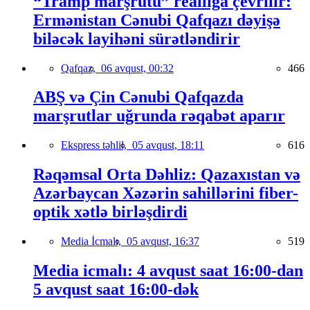
“Tramp marşrutu” reallığa çevrilir:
Ermənistan Cənubi Qafqazı dəyişə
biləcək layihəni sürətləndirir
Qafqaz,
06 avqust, 00:32
466
ABŞ və Çin Cənubi Qafqazda
marşrutlar uğrunda rəqabət aparır
Ekspress təhlil,
05 avqust, 18:11
616
Rəqəmsal Orta Dəhliz: Qazaxıstan və
Azərbaycan Xəzərin sahillərini fiber-
optik xətlə birləşdirdi
Media İcmalı,
05 avqust, 16:37
519
Media icmalı: 4 avqust saat 16:00-dan
5 avqust saat 16:00-dək