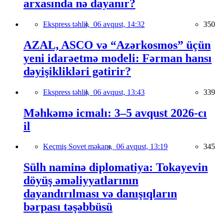
arxasında nə dayanır?
Ekspress təhlil,
06 avqust, 14:32
350
AZAL, ASCO və “Azərkosmos” üçün
yeni idarəetmə modeli: Fərman hansı
dəyişiklikləri gətirir?
Ekspress təhlil,
06 avqust, 13:43
339
Məhkəmə icmalı: 3–5 avqust 2026-cı
il
Keçmiş Sovet məkanı,
06 avqust, 13:19
345
Sülh naminə diplomatiya: Tokayevin
döyüş əməliyyatlarının
dayandırılması və danışıqların
bərpası təşəbbüsü