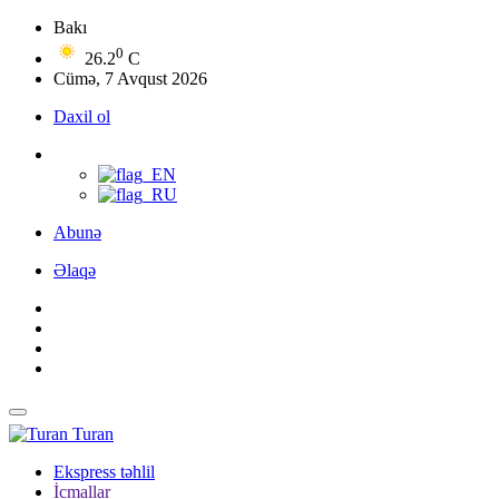
Bakı
0
26.2
C
Cümə, 7 Avqust 2026
Daxil ol
Abunə
Əlaqə
Turan
Ekspress təhlil
İcmallar