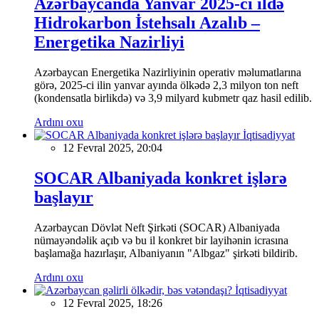
Azərbaycanda Yanvar 2025-ci ildə
Hidrokarbon İstehsalı Azalıb –
Energetika Nazirliyi
Azərbaycan Energetika Nazirliyinin operativ məlumatlarına
görə, 2025-ci ilin yanvar ayında ölkədə 2,3 milyon ton neft
(kondensatla birlikdə) və 3,9 milyard kubmetr qaz hasil edilib.
Ardını oxu
İqtisadiyyat
12 Fevral 2025, 20:04
SOCAR Albaniyada konkret işlərə
başlayır
Azərbaycan Dövlət Neft Şirkəti (SOCAR) Albaniyada
nümayəndəlik açıb və bu il konkret bir layihənin icrasına
başlamağa hazırlaşır, Albaniyanın "Albgaz" şirkəti bildirib.
Ardını oxu
İqtisadiyyat
12 Fevral 2025, 18:26