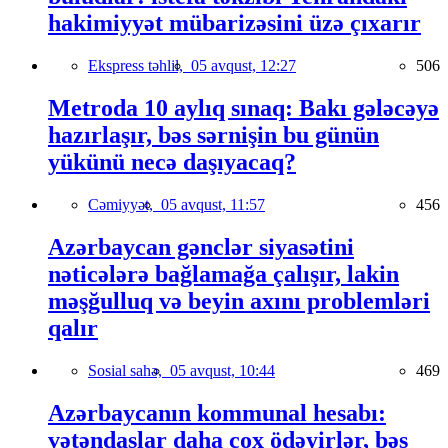
hakimiyyət mübarizəsini üzə çıxarır
Ekspress təhlil,
05 avqust, 12:27
506
Metroda 10 aylıq sınaq: Bakı gələcəyə
hazırlaşır, bəs sərnişin bu günün
yükünü necə daşıyacaq?
Cəmiyyət,
05 avqust, 11:57
456
Azərbaycan gənclər siyasətini
nəticələrə bağlamağa çalışır, lakin
məşğulluq və beyin axını problemləri
qalır
Sosial sahə,
05 avqust, 10:44
469
Azərbaycanın kommunal hesabı:
vətəndaşlar daha çox ödəyirlər, bəs