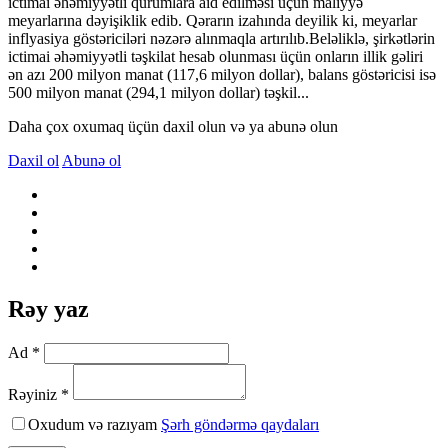
ictimai əhəmiyyətli qurumlara aid edilməsi üçün maliyyə
meyarlarına dəyişiklik edib. Qərarın izahında deyilik ki, meyarlar
inflyasiya göstəriciləri nəzərə alınmaqla artırılıb.Beləliklə, şirkətlərin
ictimai əhəmiyyətli təşkilat hesab olunması üçün onların illik gəliri
ən azı 200 milyon manat (117,6 milyon dollar), balans göstəricisi isə
500 milyon manat (294,1 milyon dollar) təşkil...
Daha çox oxumaq üçün daxil olun və ya abunə olun
Daxil ol
Abunə ol
Rəy yaz
Ad *
Rəyiniz *
Oxudum və razıyam
Şərh göndərmə qaydaları