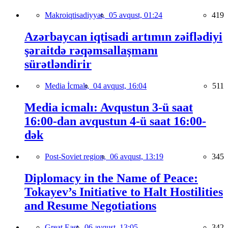
Makroiqtisadiyyat,
05 avqust, 01:24
419
Azərbaycan iqtisadi artımın zəiflədiyi
şəraitdə rəqəmsallaşmanı
sürətləndirir
Media İcmalı,
04 avqust, 16:04
511
Media icmalı: Avqustun 3-ü saat
16:00-dan avqustun 4-ü saat 16:00-
dək
Post-Soviet region,
06 avqust, 13:19
345
Diplomacy in the Name of Peace:
Tokayev’s Initiative to Halt Hostilities
and Resume Negotiations
Great East,
06 avqust, 13:05
342