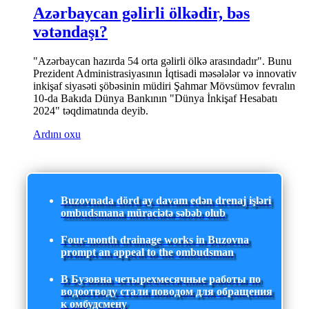
Azərbaycan gəlirli ölkədir, bəs
vətəndaşı?
"Azərbaycan hazırda 54 orta gəlirli ölkə arasındadır". Bunu
Prezident Administrasiyasının İqtisadi məsələlər və innovativ
inkişaf siyasəti şöbəsinin müdiri Şahmar Mövsümov fevralın
10-da Bakıda Dünya Bankının "Dünya İnkişaf Hesabatı
2024" təqdimatında deyib.
Ardını oxu
Buzovnada dörd ay davam edən drenaj işləri
ombudsmana müraciətə səbəb olub
Four-month drainage works in Buzovna
prompt an appeal to the ombudsman
В Бузовна четырехмесячные работы по
водоотводу стали поводом для обращения
к омбудсмену