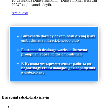
10-da Bakıda Dünya Bankının "Dünya İnkişaf Hesabatı
2024" təqdimatında deyib.
Ardını oxu
Buzovnada dörd ay davam edən drenaj işləri
ombudsmana müraciətə səbəb olub
Four-month drainage works in Buzovna
prompt an appeal to the ombudsman
В Бузовна четырехмесячные работы по
водоотводу стали поводом для обращения
к омбудсмену
Bizi sosial şəbəkələrdə izləyin