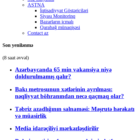
ASTNA
İqtisadiyyat Göstəriciləri
Siyası Monitorinq
Bazarların icmalı
Qarabağ münaqişəsi
Contact az
Son yenilənmə
(8 saat əvvəl)
Azərbaycanda 65 min vakansiya niyə
doldurulmamış qalır?
Bakı metrosunun xətlərinin ayrılması:
nəqliyyat böhranından necə qaçmaq olar?
Təbriz azadlığının salnaməsi: Məşrutə hərəkatı
və müasirlik
Media idarəçiliyi mərkəzləşdirilir