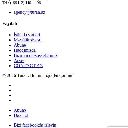
Tel.: (+99412) 440 11 96
agency@turan.az
Faydalı
İstifadə şərtləri
Məxfilik siyasti
Abunə
Haqqımızda
Bizim mütəxəssislərimiz
Arxiv
CONTACT AZ
© 2026 Turan. Bütün hüquqlar qorunur.
Abunə
Daxil ol
Bizi facebookda izləyin