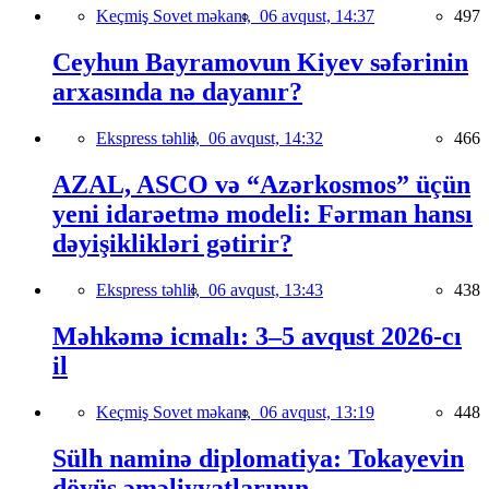
Keçmiş Sovet məkanı,
06 avqust, 14:37
497
Ceyhun Bayramovun Kiyev səfərinin
arxasında nə dayanır?
Ekspress təhlil,
06 avqust, 14:32
466
AZAL, ASCO və “Azərkosmos” üçün
yeni idarəetmə modeli: Fərman hansı
dəyişiklikləri gətirir?
Ekspress təhlil,
06 avqust, 13:43
438
Məhkəmə icmalı: 3–5 avqust 2026-cı
il
Keçmiş Sovet məkanı,
06 avqust, 13:19
448
Sülh naminə diplomatiya: Tokayevin
döyüş əməliyyatlarının