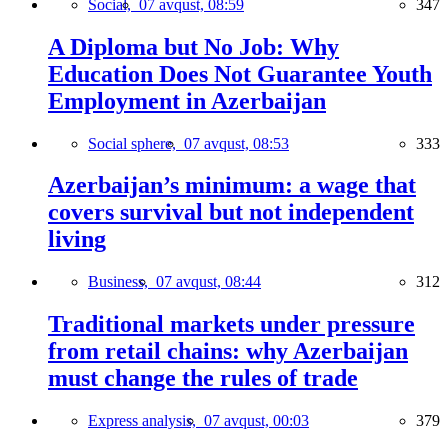
Social,
07 avqust, 08:59
347
A Diploma but No Job: Why
Education Does Not Guarantee Youth
Employment in Azerbaijan
Social sphere,
07 avqust, 08:53
333
Azerbaijan’s minimum: a wage that
covers survival but not independent
living
Business,
07 avqust, 08:44
312
Traditional markets under pressure
from retail chains: why Azerbaijan
must change the rules of trade
Express analysis,
07 avqust, 00:03
379