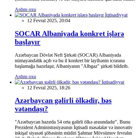
Ardını oxu
İqtisadiyyat
12 Fevral 2025, 20:04
SOCAR Albaniyada konkret işlərə
başlayır
Azərbaycan Dövlət Neft Şirkəti (SOCAR) Albaniyada
nümayəndəlik açıb və bu il konkret bir layihənin icrasına
başlamağa hazırlaşır, Albaniyanın "Albgaz" şirkəti bildirib.
Ardını oxu
İqtisadiyyat
12 Fevral 2025, 18:26
Azərbaycan gəlirli ölkədir, bəs
vətəndaşı?
"Azərbaycan hazırda 54 orta gəlirli ölkə arasındadır". Bunu
Prezident Administrasiyasının İqtisadi məsələlər və innovativ
inkişaf siyasəti şöbəsinin müdiri Şahmar Mövsümov fevralın