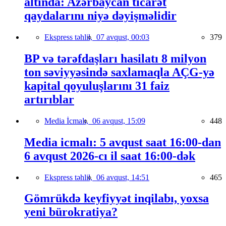
altında: Azərbaycan ticarət
qaydalarını niyə dəyişməlidir
Ekspress təhlil,
07 avqust, 00:03
379
BP və tərəfdaşları hasilatı 8 milyon
ton səviyyəsində saxlamaqla AÇG-yə
kapital qoyuluşlarını 31 faiz
artırıblar
Media İcmalı,
06 avqust, 15:09
448
Media icmalı: 5 avqust saat 16:00-dan
6 avqust 2026-cı il saat 16:00-dək
Ekspress təhlil,
06 avqust, 14:51
465
Gömrükdə keyfiyyət inqilabı, yoxsa
yeni bürokratiya?