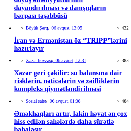
dayandırılması və danışıqların
bərpası təşəbbüsü
Böyük Şərq,
06 avqust, 13:05
432
İran və Ermənistan öz “TRIPP”lərini
hazırlayır
Xəzər hövzəsi,
06 avqust, 12:31
383
Xəzər geri çəkilir: su balansına dair
risklərin, nəticələrin və zəifliklərin
kompleks qiymətləndirilməsi
Sosial sahə,
06 avqust, 01:38
484
Əməkhaqları artır, lakin həyat ən çox
hiss edilən sahələrdə daha sürətlə
bahalaşır