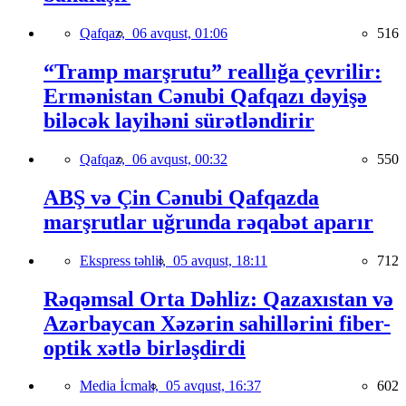
Qafqaz,
06 avqust, 01:06
516
“Tramp marşrutu” reallığa çevrilir:
Ermənistan Cənubi Qafqazı dəyişə
biləcək layihəni sürətləndirir
Qafqaz,
06 avqust, 00:32
550
ABŞ və Çin Cənubi Qafqazda
marşrutlar uğrunda rəqabət aparır
Ekspress təhlil,
05 avqust, 18:11
712
Rəqəmsal Orta Dəhliz: Qazaxıstan və
Azərbaycan Xəzərin sahillərini fiber-
optik xətlə birləşdirdi
Media İcmalı,
05 avqust, 16:37
602