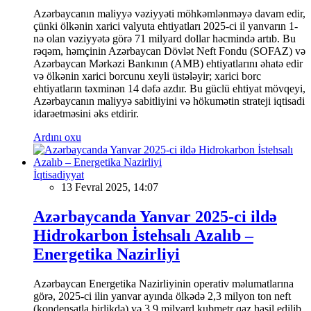
Azərbaycanın maliyyə vəziyyəti möhkəmlənməyə davam edir,
çünki ölkənin xarici valyuta ehtiyatları 2025-ci il yanvarın 1-
nə olan vəziyyətə görə 71 milyard dollar həcmində artıb. Bu
rəqəm, həmçinin Azərbaycan Dövlət Neft Fondu (SOFAZ) və
Azərbaycan Mərkəzi Bankının (AMB) ehtiyatlarını əhatə edir
və ölkənin xarici borcunu xeyli üstələyir; xarici borc
ehtiyatların təxminən 14 dəfə azdır. Bu güclü ehtiyat mövqeyi,
Azərbaycanın maliyyə sabitliyini və hökumətin strateji iqtisadi
idarəetməsini əks etdirir.
Ardını oxu
İqtisadiyyat
13 Fevral 2025, 14:07
Azərbaycanda Yanvar 2025-ci ildə
Hidrokarbon İstehsalı Azalıb –
Energetika Nazirliyi
Azərbaycan Energetika Nazirliyinin operativ məlumatlarına
görə, 2025-ci ilin yanvar ayında ölkədə 2,3 milyon ton neft
(kondensatla birlikdə) və 3,9 milyard kubmetr qaz hasil edilib.