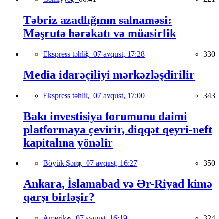
Təbriz azadlığının salnaməsi:
Məşrutə hərəkatı və müasirlik
Ekspress təhlil,
07 avqust, 17:28
330
Media idarəçiliyi mərkəzləşdirilir
Ekspress təhlil,
07 avqust, 17:00
343
Bakı investisiya forumunu daimi
platformaya çevirir, diqqət qeyri-neft
kapitalına yönəlir
Böyük Şərq,
07 avqust, 16:27
350
Ankara, İslamabad və Ər-Riyad kimə
qarşı birləşir?
Amerika,
07 avqust, 16:19
324