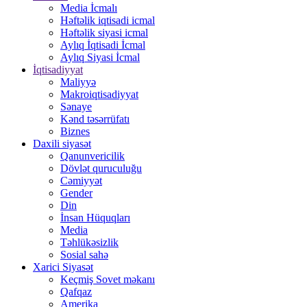
Media İcmalı
Həftəlik iqtisadi icmal
Həftəlik siyasi icmal
Aylıq İqtisadi İcmal
Aylıq Siyasi İcmal
İqtisadiyyat
Maliyyə
Makroiqtisadiyyat
Sənaye
Kənd təsərrüfatı
Biznes
Daxili siyasət
Qanunvericilik
Dövlət quruculuğu
Cəmiyyət
Gender
Din
İnsan Hüquqları
Media
Təhlükəsizlik
Sosial sahə
Xarici Siyasət
Keçmiş Sovet məkanı
Qafqaz
Amerika