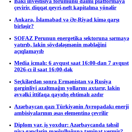
Bakı investisiya forumunu daimi platformaya
çevirir, diqqət qeyri-neft kapitalına yönəlir
Ankara, İslamabad və Ər-Riyad kimə qarşı
birləşir?
SOFAZ Perunun energetika sektoruna sərmayə
yatırıb, lakin sövdələşmənin məbləğini
açıqlamayıb
Media icmalı: 6 avqust saat 16:00-dan 7 avqust
2026-cı il saat 16:00-dək
Seçkilərdən sonra Ermənistan və Rusiya
gərginliyi azaltmağın yollarını axtarır, lakin
əvvəlki ittifaqa qayıdış ehtimalı azdır
Azərbaycan qazı Türkiyənin Avropadakı enerji
ambisiyalarının əsas elementinə çevrilir
Diplom var, iş yoxdur: Azərbaycanda təhsil
niyə gənclərin məşğulluğuna təminat vermir?