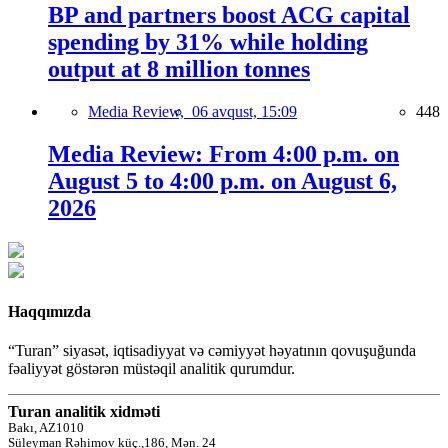
BP and partners boost ACG capital
spending by 31% while holding
output at 8 million tonnes
Media Review,
06 avqust, 15:09
448
Media Review: From 4:00 p.m. on
August 5 to 4:00 p.m. on August 6,
2026
Haqqımızda
“Turan” siyasət, iqtisadiyyat və cəmiyyət həyatının qovuşuğunda
fəaliyyət göstərən müstəqil analitik qurumdur.
Turan analitik xidməti
Bakı, AZ1010
Süleyman Rəhimov küç.,186, Mən. 24