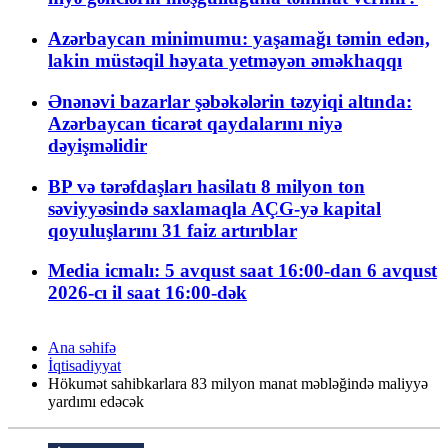
Azərbaycan minimumu: yaşamağı təmin edən,
lakin müstəqil həyata yetməyən əməkhaqqı
Ənənəvi bazarlar şəbəkələrin təzyiqi altında:
Azərbaycan ticarət qaydalarını niyə
dəyişməlidir
BP və tərəfdaşları hasilatı 8 milyon ton
səviyyəsində saxlamaqla AÇG-yə kapital
qoyuluşlarını 31 faiz artırıblar
Media icmalı: 5 avqust saat 16:00-dan 6 avqust
2026-cı il saat 16:00-dək
Ana səhifə
İqtisadiyyat
Hökumət sahibkarlara 83 milyon manat məbləğində maliyyə
yardımı edəcək