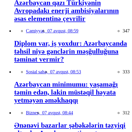
Azərbaycan qazı Türkiyənin
Avropadakı enerji ambisiyalarının
əsas elementinə çevrilir
Cəmiyyət,
07 avqust, 08:59
347
Diplom var, iş yoxdur: Azərbaycanda
təhsil niyə gənclərin məşğulluğuna
təminat vermir?
Sosial sahə,
07 avqust, 08:53
333
Azərbaycan minimumu: yaşamağı
təmin edən, lakin müstəqil həyata
yetməyən əməkhaqqı
Biznes,
07 avqust, 08:44
312
Ənənəvi bazarlar şəbəkələrin təzyiqi