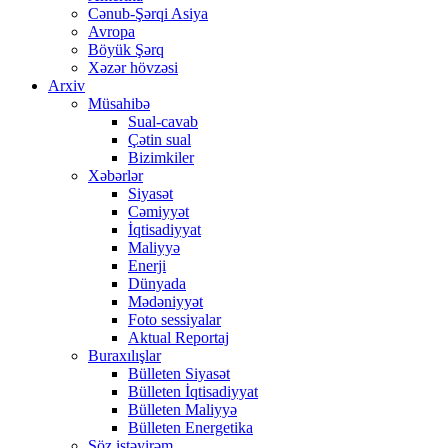
Cənub-Şərqi Asiya
Avropa
Böyük Şərq
Xəzər hövzəsi
Arxiv
Müsahibə
Sual-cavab
Çətin sual
Bizimkiler
Xəbərlər
Siyasət
Cəmiyyət
İqtisadiyyat
Maliyyə
Enerji
Dünyada
Mədəniyyət
Foto sessiyalar
Aktual Reportaj
Buraxılışlar
Bülleten Siyasət
Bülleten İqtisadiyyat
Bülleten Maliyyə
Bülleten Energetika
Söz istəyirəm