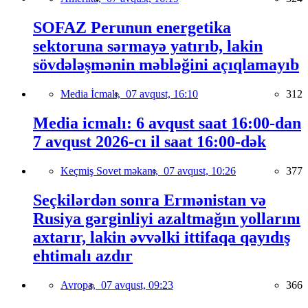
SOFAZ Perunun energetika
sektoruna sərmayə yatırıb, lakin
sövdələşmənin məbləğini açıqlamayıb
Media İcmalı,
07 avqust, 16:10
312
Media icmalı: 6 avqust saat 16:00-dan
7 avqust 2026-cı il saat 16:00-dək
Keçmiş Sovet məkanı,
07 avqust, 10:26
377
Seçkilərdən sonra Ermənistan və
Rusiya gərginliyi azaltmağın yollarını
axtarır, lakin əvvəlki ittifaqa qayıdış
ehtimalı azdır
Avropa,
07 avqust, 09:23
366