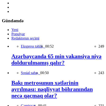
Gündəmdə
Yeni
Populyar
Redaktorun seçimi
Ekspress təhlil,
00:52
249
Azərbaycanda 65 min vakansiya niyə
doldurulmamış qalır?
Sosial sahə,
00:50
243
Bakı metrosunun xətlərinin
ayrılması: nəqliyyat böhranından
necə qaçmaq olar?
Cəmiyyət,
00:41
221