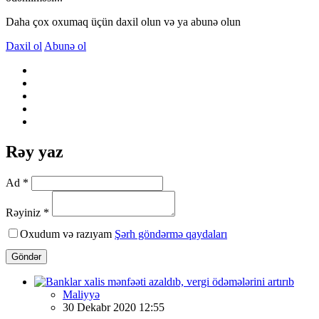
Daha çox oxumaq üçün daxil olun və ya abunə olun
Daxil ol
Abunə ol
Rəy yaz
Ad *
Rəyiniz *
Oxudum və razıyam
Şərh göndərmə qaydaları
Göndər
Maliyyə
30 Dekabr 2020 12:55