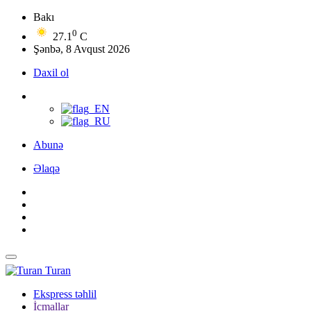
Bakı
0
27.1
C
Şənbə, 8 Avqust 2026
Daxil ol
Abunə
Əlaqə
Turan
Ekspress təhlil
İcmallar