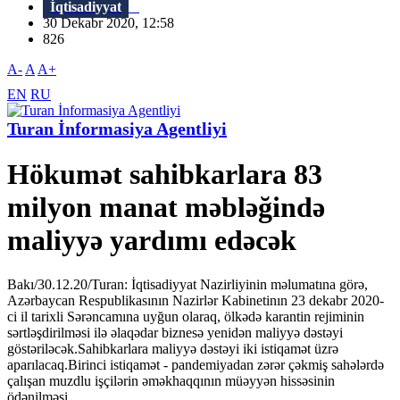
İqtisadiyyat
30 Dekabr 2020, 12:58
826
A-
A
A+
EN
RU
Turan İnformasiya Agentliyi
Hökumət sahibkarlara 83
milyon manat məbləğində
maliyyə yardımı edəcək
Bakı/30.12.20/Turan: İqtisadiyyat Nazirliyinin məlumatına görə,
Azərbaycan Respublikasının Nazirlər Kabinetinın 23 dekabr 2020-
ci il tarixli Sərəncamına uyğun olaraq, ölkədə karantin rejiminin
sərtləşdirilməsi ilə əlaqədar biznesə yenidən maliyyə dəstəyi
göstəriləcək.Sahibkarlara maliyyə dəstəyi iki istiqamət üzrə
aparılacaq.Birinci istiqamət - pandemiyadan zərər çəkmiş sahələrdə
çalışan muzdlu işçilərin əməkhaqqının müəyyən hissəsinin
ödənilməsi...