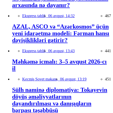
arxasında nə dayanır?
Ekspress təhlil,
06 avqust, 14:32
467
AZAL, ASCO və “Azərkosmos” üçün
yeni idarəetmə modeli: Fərman hansı
dəyişiklikləri gətirir?
Ekspress təhlil,
06 avqust, 13:43
441
Məhkəmə icmalı: 3–5 avqust 2026-cı
il
Keçmiş Sovet məkanı,
06 avqust, 13:19
451
Sülh naminə diplomatiya: Tokayevin
döyüş əməliyyatlarının
dayandırılması və danışıqların
bərpası təşəbbüsü