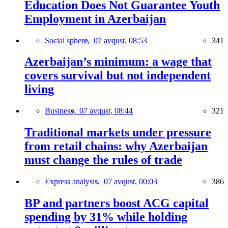
Education Does Not Guarantee Youth
Employment in Azerbaijan
Social sphere,
07 avqust, 08:53
341
Azerbaijan’s minimum: a wage that
covers survival but not independent
living
Business,
07 avqust, 08:44
321
Traditional markets under pressure
from retail chains: why Azerbaijan
must change the rules of trade
Express analysis,
07 avqust, 00:03
386
BP and partners boost ACG capital
spending by 31% while holding