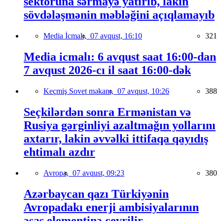
sektoruna sərmayə yatırıb, lakin
sövdələşmənin məbləğini açıqlamayıb
Media İcmalı,
07 avqust, 16:10
321
Media icmalı: 6 avqust saat 16:00-dan
7 avqust 2026-cı il saat 16:00-dək
Keçmiş Sovet məkanı,
07 avqust, 10:26
388
Seçkilərdən sonra Ermənistan və
Rusiya gərginliyi azaltmağın yollarını
axtarır, lakin əvvəlki ittifaqa qayıdış
ehtimalı azdır
Avropa,
07 avqust, 09:23
380
Azərbaycan qazı Türkiyənin
Avropadakı enerji ambisiyalarının
əsas elementinə çevrilir