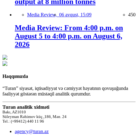
output at 8 million tonnes
Media Review,
06 avqust, 15:09
450
Media Review: From 4:00 p.m. on
August 5 to 4:00 p.m. on August 6,
2026
Haqqımızda
“Turan” siyasət, iqtisadiyyat və cəmiyyət həyatının qovuşuğunda
fəaliyyət göstərən müstəqil analitik qurumdur.
Turan analitik xidməti
Bakı, AZ1010
Süleyman Rəhimov küç.,186, Mən. 24
Tel.: (+99412) 440 11 96
agency@turan.az