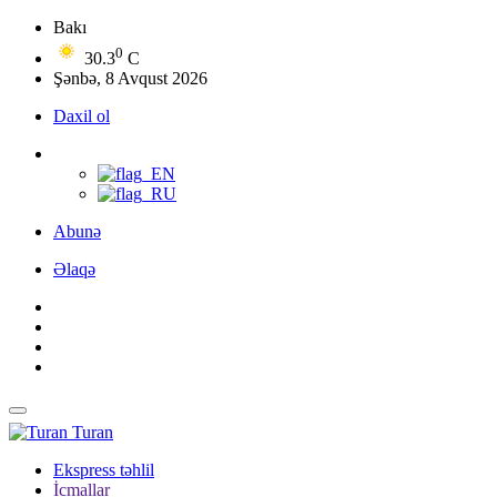
Bakı
0
30.3
C
Şənbə, 8 Avqust 2026
Daxil ol
Abunə
Əlaqə
Turan
Ekspress təhlil
İcmallar