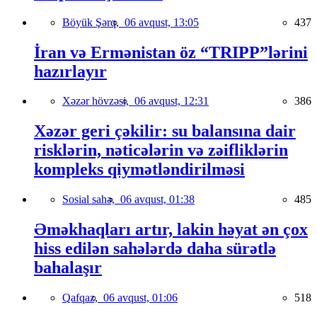
Böyük Şərq,
06 avqust, 13:05
437
İran və Ermənistan öz “TRIPP”lərini
hazırlayır
Xəzər hövzəsi,
06 avqust, 12:31
386
Xəzər geri çəkilir: su balansına dair
risklərin, nəticələrin və zəifliklərin
kompleks qiymətləndirilməsi
Sosial sahə,
06 avqust, 01:38
485
Əməkhaqları artır, lakin həyat ən çox
hiss edilən sahələrdə daha sürətlə
bahalaşır
Qafqaz,
06 avqust, 01:06
518