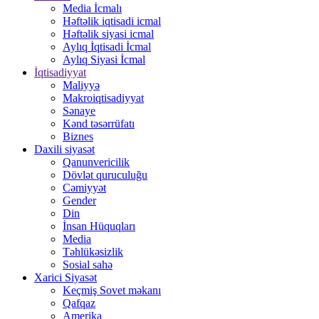
Media İcmalı
Həftəlik iqtisadi icmal
Həftəlik siyasi icmal
Aylıq İqtisadi İcmal
Aylıq Siyasi İcmal
İqtisadiyyat
Maliyyə
Makroiqtisadiyyat
Sənaye
Kənd təsərrüfatı
Biznes
Daxili siyasət
Qanunvericilik
Dövlət quruculuğu
Cəmiyyət
Gender
Din
İnsan Hüquqları
Media
Təhlükəsizlik
Sosial sahə
Xarici Siyasət
Keçmiş Sovet məkanı
Qafqaz
Amerika