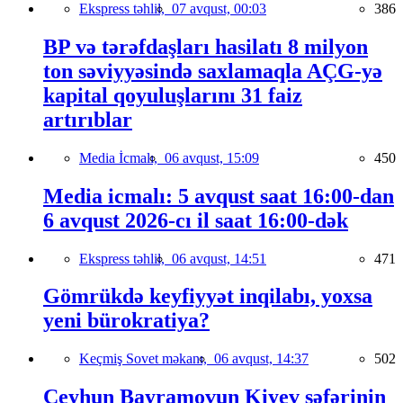
Ekspress təhlil,
07 avqust, 00:03
386
BP və tərəfdaşları hasilatı 8 milyon
ton səviyyəsində saxlamaqla AÇG-yə
kapital qoyuluşlarını 31 faiz
artırıblar
Media İcmalı,
06 avqust, 15:09
450
Media icmalı: 5 avqust saat 16:00-dan
6 avqust 2026-cı il saat 16:00-dək
Ekspress təhlil,
06 avqust, 14:51
471
Gömrükdə keyfiyyət inqilabı, yoxsa
yeni bürokratiya?
Keçmiş Sovet məkanı,
06 avqust, 14:37
502
Ceyhun Bayramovun Kiyev səfərinin