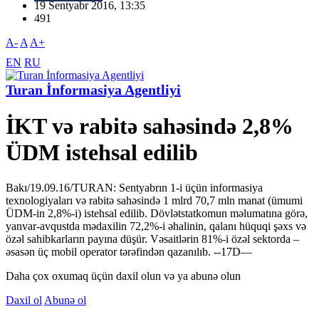
19 Sentyabr 2016, 13:35
491
A-
A
A+
EN
RU
Turan İnformasiya Agentliyi
İKT və rabitə sahəsində 2,8%
ÜDM istehsal edilib
Bakı/19.09.16/TURAN: Sentyabrın 1-i üçün informasiya
texnologiyaları və rabitə sahəsində 1 mlrd 70,7 mln manat (ümumi
ÜDM-in 2,8%-i) istehsal edilib. Dövlətstatkomun məlumatına görə,
yanvar-avqustda mədaxilin 72,2%-i əhalinin, qalanı hüquqi şəxs və
özəl sahibkarların payına düşür. Vəsaitlərin 81%-i özəl sektorda –
əsasən üç mobil operator tərəfindən qazanılıb. --17D—
Daha çox oxumaq üçün daxil olun və ya abunə olun
Daxil ol
Abunə ol