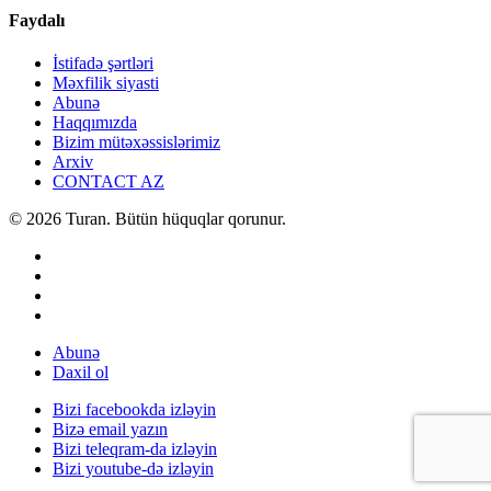
Faydalı
İstifadə şərtləri
Məxfilik siyasti
Abunə
Haqqımızda
Bizim mütəxəssislərimiz
Arxiv
CONTACT AZ
© 2026 Turan. Bütün hüquqlar qorunur.
Abunə
Daxil ol
Bizi facebookda izləyin
Bizə email yazın
Bizi teleqram-da izləyin
Bizi youtube-də izləyin