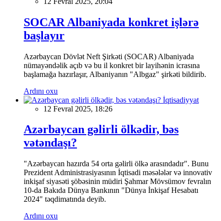
12 Fevral 2025, 20:04
SOCAR Albaniyada konkret işlərə
başlayır
Azərbaycan Dövlət Neft Şirkəti (SOCAR) Albaniyada
nümayəndəlik açıb və bu il konkret bir layihənin icrasına
başlamağa hazırlaşır, Albaniyanın "Albgaz" şirkəti bildirib.
Ardını oxu
İqtisadiyyat
12 Fevral 2025, 18:26
Azərbaycan gəlirli ölkədir, bəs
vətəndaşı?
"Azərbaycan hazırda 54 orta gəlirli ölkə arasındadır". Bunu
Prezident Administrasiyasının İqtisadi məsələlər və innovativ
inkişaf siyasəti şöbəsinin müdiri Şahmar Mövsümov fevralın
10-da Bakıda Dünya Bankının "Dünya İnkişaf Hesabatı
2024" təqdimatında deyib.
Ardını oxu