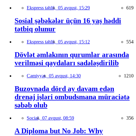
Ekspress təhlil,
05 avqust, 15:29
619
Sosial şəbəkələr üçün 16 yaş həddi
tətbiq olunur
Ekspress təhlil,
05 avqust, 15:12
554
Dövlət əmlakının qurumlar arasında
verilməsi qaydaları sadələşdirilib
Cəmiyyət,
05 avqust, 14:30
1210
Buzovnada dörd ay davam edən
drenaj işləri ombudsmana müraciətə
səbəb olub
Social,
07 avqust, 08:59
356
A Diploma but No Job: Why