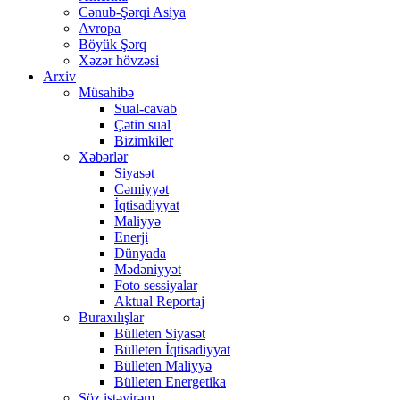
Cənub-Şərqi Asiya
Avropa
Böyük Şərq
Xəzər hövzəsi
Arxiv
Müsahibə
Sual-cavab
Çətin sual
Bizimkiler
Xəbərlər
Siyasət
Cəmiyyət
İqtisadiyyat
Maliyyə
Enerji
Dünyada
Mədəniyyət
Foto sessiyalar
Aktual Reportaj
Buraxılışlar
Bülleten Siyasət
Bülleten İqtisadiyyat
Bülleten Maliyyə
Bülleten Energetika
Söz istəyirəm