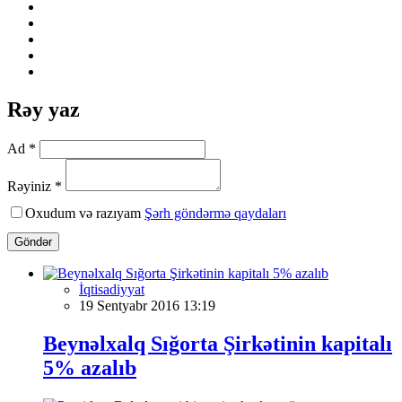
Rəy yaz
Ad *
Rəyiniz *
Oxudum və razıyam
Şərh göndərmə qaydaları
Göndər
İqtisadiyyat
19 Sentyabr 2016 13:19
Beynəlxalq Sığorta Şirkətinin kapitalı
5% azalıb