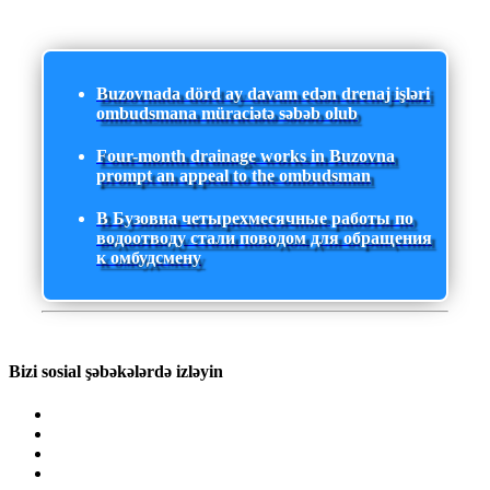
Buzovnada dörd ay davam edən drenaj işləri
ombudsmana müraciətə səbəb olub
Four-month drainage works in Buzovna
prompt an appeal to the ombudsman
В Бузовна четырехмесячные работы по
водоотводу стали поводом для обращения
к омбудсмену
Bizi sosial şəbəkələrdə izləyin