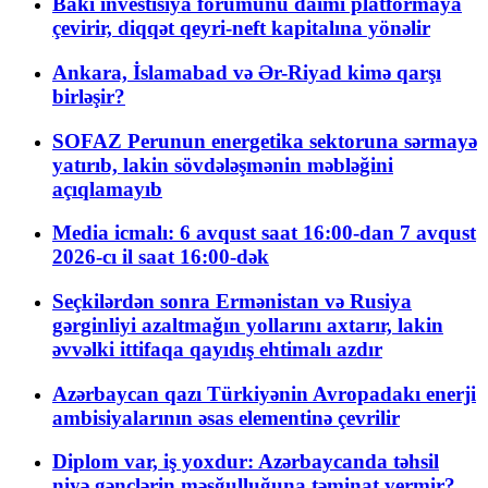
Bakı investisiya forumunu daimi platformaya
çevirir, diqqət qeyri-neft kapitalına yönəlir
Ankara, İslamabad və Ər-Riyad kimə qarşı
birləşir?
SOFAZ Perunun energetika sektoruna sərmayə
yatırıb, lakin sövdələşmənin məbləğini
açıqlamayıb
Media icmalı: 6 avqust saat 16:00-dan 7 avqust
2026-cı il saat 16:00-dək
Seçkilərdən sonra Ermənistan və Rusiya
gərginliyi azaltmağın yollarını axtarır, lakin
əvvəlki ittifaqa qayıdış ehtimalı azdır
Azərbaycan qazı Türkiyənin Avropadakı enerji
ambisiyalarının əsas elementinə çevrilir
Diplom var, iş yoxdur: Azərbaycanda təhsil
niyə gənclərin məşğulluğuna təminat vermir?