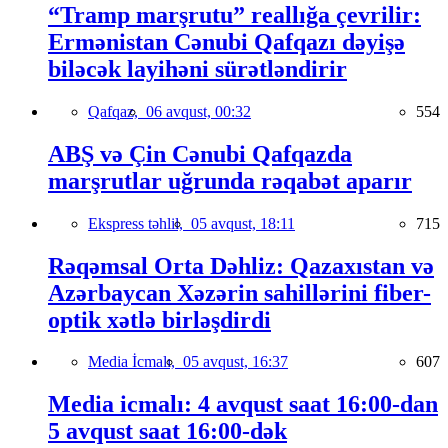
“Tramp marşrutu” reallığa çevrilir:
Ermənistan Cənubi Qafqazı dəyişə
biləcək layihəni sürətləndirir
Qafqaz,
06 avqust, 00:32
554
ABŞ və Çin Cənubi Qafqazda
marşrutlar uğrunda rəqabət aparır
Ekspress təhlil,
05 avqust, 18:11
715
Rəqəmsal Orta Dəhliz: Qazaxıstan və
Azərbaycan Xəzərin sahillərini fiber-
optik xətlə birləşdirdi
Media İcmalı,
05 avqust, 16:37
607
Media icmalı: 4 avqust saat 16:00-dan
5 avqust saat 16:00-dək