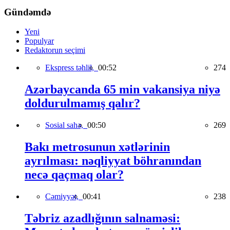
Gündəmdə
Yeni
Populyar
Redaktorun seçimi
Ekspress təhlil,
00:52
274
Azərbaycanda 65 min vakansiya niyə
doldurulmamış qalır?
Sosial sahə,
00:50
269
Bakı metrosunun xətlərinin
ayrılması: nəqliyyat böhranından
necə qaçmaq olar?
Cəmiyyət,
00:41
238
Təbriz azadlığının salnaməsi: