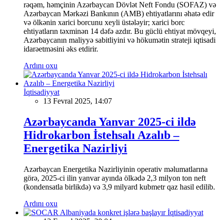
rəqəm, həmçinin Azərbaycan Dövlət Neft Fondu (SOFAZ) və
Azərbaycan Mərkəzi Bankının (AMB) ehtiyatlarını əhatə edir
və ölkənin xarici borcunu xeyli üstələyir; xarici borc
ehtiyatların təxminən 14 dəfə azdır. Bu güclü ehtiyat mövqeyi,
Azərbaycanın maliyyə sabitliyini və hökumətin strateji iqtisadi
idarəetməsini əks etdirir.
Ardını oxu
İqtisadiyyat
13 Fevral 2025, 14:07
Azərbaycanda Yanvar 2025-ci ildə
Hidrokarbon İstehsalı Azalıb –
Energetika Nazirliyi
Azərbaycan Energetika Nazirliyinin operativ məlumatlarına
görə, 2025-ci ilin yanvar ayında ölkədə 2,3 milyon ton neft
(kondensatla birlikdə) və 3,9 milyard kubmetr qaz hasil edilib.
Ardını oxu
İqtisadiyyat