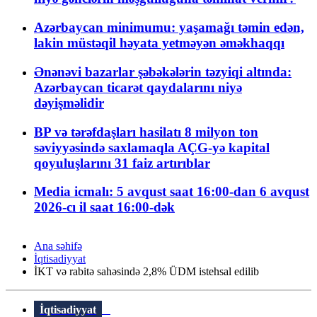
Azərbaycan minimumu: yaşamağı təmin edən,
lakin müstəqil həyata yetməyən əməkhaqqı
Ənənəvi bazarlar şəbəkələrin təzyiqi altında:
Azərbaycan ticarət qaydalarını niyə
dəyişməlidir
BP və tərəfdaşları hasilatı 8 milyon ton
səviyyəsində saxlamaqla AÇG-yə kapital
qoyuluşlarını 31 faiz artırıblar
Media icmalı: 5 avqust saat 16:00-dan 6 avqust
2026-cı il saat 16:00-dək
Ana səhifə
İqtisadiyyat
İKT və rabitə sahəsində 2,8% ÜDM istehsal edilib
İqtisadiyyat