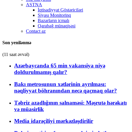
ASTNA
İqtisadiyyat Göstəriciləri
Siyası Monitorinq
Bazarların icmalı
Qarabağ münaqişəsi
Contact az
Son yenilənmə
(11 saat əvvəl)
Azərbaycanda 65 min vakansiya niyə
doldurulmamış qalır?
Bakı metrosunun xətlərinin ayrılması:
nəqliyyat böhranından necə qaçmaq olar?
Təbriz azadlığının salnaməsi: Məşrutə hərəkatı
və müasirlik
Media idarəçiliyi mərkəzləşdirilir