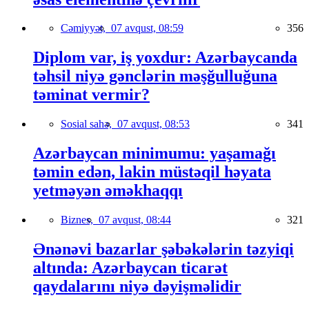
Cəmiyyət,
07 avqust, 08:59
356
Diplom var, iş yoxdur: Azərbaycanda
təhsil niyə gənclərin məşğulluğuna
təminat vermir?
Sosial sahə,
07 avqust, 08:53
341
Azərbaycan minimumu: yaşamağı
təmin edən, lakin müstəqil həyata
yetməyən əməkhaqqı
Biznes,
07 avqust, 08:44
321
Ənənəvi bazarlar şəbəkələrin təzyiqi
altında: Azərbaycan ticarət
qaydalarını niyə dəyişməlidir