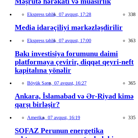
Məşrutə hərəkatı və müasirlik
Ekspress təhlil,
07 avqust, 17:28
338
Media idarəçiliyi mərkəzləşdirilir
Ekspress təhlil,
07 avqust, 17:00
363
Bakı investisiya forumunu daimi
platformaya çevirir, diqqət qeyri-neft
kapitalına yönəlir
Böyük Şərq,
07 avqust, 16:27
365
Ankara, İslamabad və Ər-Riyad kimə
qarşı birləşir?
Amerika,
07 avqust, 16:19
335
SOFAZ Perunun energetika