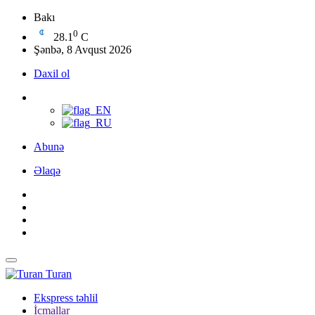
Bakı
0
28.1
C
Şənbə, 8 Avqust 2026
Daxil ol
Abunə
Əlaqə
Turan
Ekspress təhlil
İcmallar