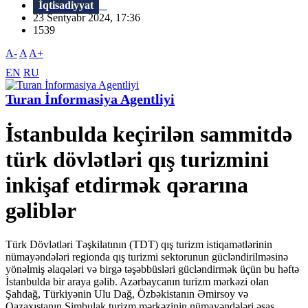
İqtisadiyyat
23 Sentyabr 2024, 17:36
1539
A-
A
A+
EN
RU
Turan İnformasiya Agentliyi
İstanbulda keçirilən sammitdə
türk dövlətləri qış turizmini
inkişaf etdirmək qərarına
gəliblər
Türk Dövlətləri Təşkilatının (TDT) qış turizm istiqamətlərinin
nümayəndələri regionda qış turizmi sektorunun gücləndirilməsinə
yönəlmiş əlaqələri və birgə təşəbbüsləri gücləndirmək üçün bu həftə
İstanbulda bir araya gəlib. Azərbaycanın turizm mərkəzi olan
Şahdağ, Türkiyənin Ulu Dağ, Özbəkistanın Əmirsoy və
Qazaxıstanın Şimbulak turizm mərkəzinin nümayəndələri əsas