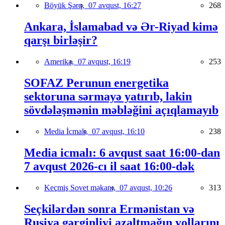
Böyük Şərq,
07 avqust, 16:27
268
Ankara, İslamabad və Ər-Riyad kimə
qarşı birləşir?
Amerika,
07 avqust, 16:19
253
SOFAZ Perunun energetika
sektoruna sərmayə yatırıb, lakin
sövdələşmənin məbləğini açıqlamayıb
Media İcmalı,
07 avqust, 16:10
238
Media icmalı: 6 avqust saat 16:00-dan
7 avqust 2026-cı il saat 16:00-dək
Keçmiş Sovet məkanı,
07 avqust, 10:26
313
Seçkilərdən sonra Ermənistan və
Rusiya gərginliyi azaltmağın yollarını