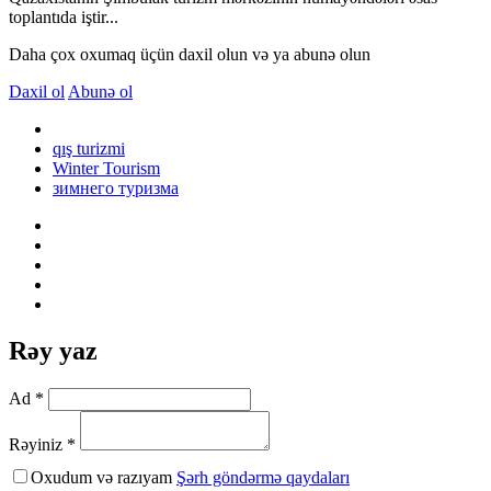
toplantıda iştir...
Daha çox oxumaq üçün daxil olun və ya abunə olun
Daxil ol
Abunə ol
qış turizmi
Winter Tourism
зимнего туризма
Rəy yaz
Ad *
Rəyiniz *
Oxudum və razıyam
Şərh göndərmə qaydaları