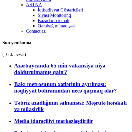
ASTNA
İqtisadiyyat Göstəriciləri
Siyası Monitorinq
Bazarların icmalı
Qarabağ münaqişəsi
Contact az
Son yenilənmə
(16 d. əvvəl)
Azərbaycanda 65 min vakansiya niyə
doldurulmamış qalır?
Bakı metrosunun xətlərinin ayrılması:
nəqliyyat böhranından necə qaçmaq olar?
Təbriz azadlığının salnaməsi: Məşrutə hərəkatı
və müasirlik
Media idarəçiliyi mərkəzləşdirilir