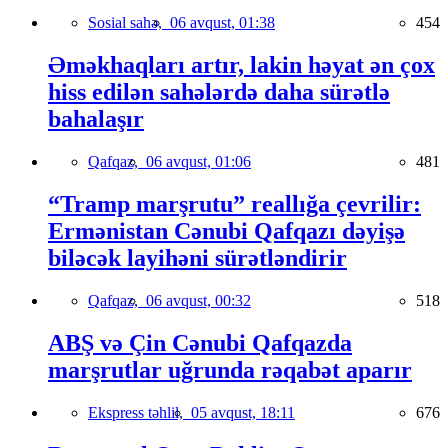
Sosial sahə,
06 avqust, 01:38
454
Əməkhaqları artır, lakin həyat ən çox
hiss edilən sahələrdə daha sürətlə
bahalaşır
Qafqaz,
06 avqust, 01:06
481
“Tramp marşrutu” reallığa çevrilir:
Ermənistan Cənubi Qafqazı dəyişə
biləcək layihəni sürətləndirir
Qafqaz,
06 avqust, 00:32
518
ABŞ və Çin Cənubi Qafqazda
marşrutlar uğrunda rəqabət aparır
Ekspress təhlil,
05 avqust, 18:11
676