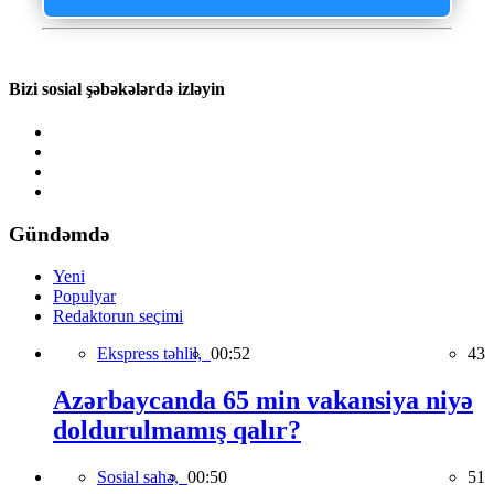
Bizi sosial şəbəkələrdə izləyin
Gündəmdə
Yeni
Populyar
Redaktorun seçimi
Ekspress təhlil,
00:52
43
Azərbaycanda 65 min vakansiya niyə
doldurulmamış qalır?
Sosial sahə,
00:50
51