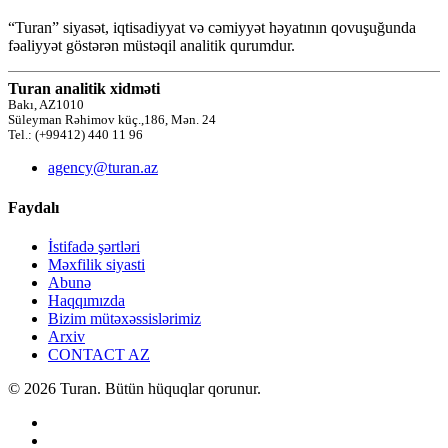
“Turan” siyasət, iqtisadiyyat və cəmiyyət həyatının qovuşuğunda
fəaliyyət göstərən müstəqil analitik qurumdur.
Turan analitik xidməti
Bakı, AZ1010
Süleyman Rəhimov küç.,186, Mən. 24
Tel.: (+99412) 440 11 96
agency@turan.az
Faydalı
İstifadə şərtləri
Məxfilik siyasti
Abunə
Haqqımızda
Bizim mütəxəssislərimiz
Arxiv
CONTACT AZ
© 2026 Turan. Bütün hüquqlar qorunur.