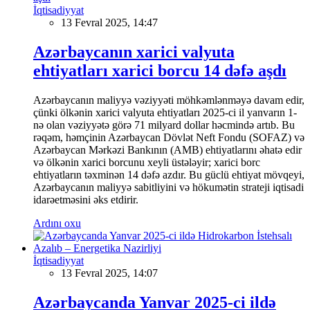
İqtisadiyyat
13 Fevral 2025, 14:47
Azərbaycanın xarici valyuta
ehtiyatları xarici borcu 14 dəfə aşdı
Azərbaycanın maliyyə vəziyyəti möhkəmlənməyə davam edir,
çünki ölkənin xarici valyuta ehtiyatları 2025-ci il yanvarın 1-
nə olan vəziyyətə görə 71 milyard dollar həcmində artıb. Bu
rəqəm, həmçinin Azərbaycan Dövlət Neft Fondu (SOFAZ) və
Azərbaycan Mərkəzi Bankının (AMB) ehtiyatlarını əhatə edir
və ölkənin xarici borcunu xeyli üstələyir; xarici borc
ehtiyatların təxminən 14 dəfə azdır. Bu güclü ehtiyat mövqeyi,
Azərbaycanın maliyyə sabitliyini və hökumətin strateji iqtisadi
idarəetməsini əks etdirir.
Ardını oxu
İqtisadiyyat
13 Fevral 2025, 14:07
Azərbaycanda Yanvar 2025-ci ildə