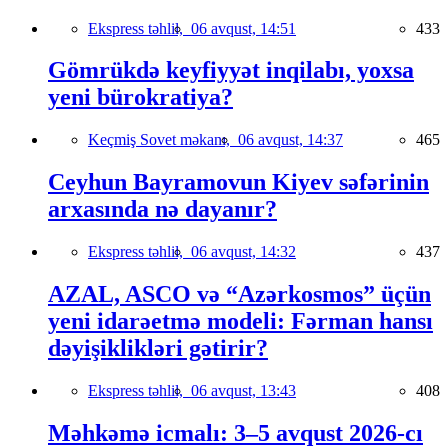
Ekspress təhlil,
06 avqust, 14:51
433
Gömrükdə keyfiyyət inqilabı, yoxsa
yeni bürokratiya?
Keçmiş Sovet məkanı,
06 avqust, 14:37
465
Ceyhun Bayramovun Kiyev səfərinin
arxasında nə dayanır?
Ekspress təhlil,
06 avqust, 14:32
437
AZAL, ASCO və “Azərkosmos” üçün
yeni idarəetmə modeli: Fərman hansı
dəyişiklikləri gətirir?
Ekspress təhlil,
06 avqust, 13:43
408
Məhkəmə icmalı: 3–5 avqust 2026-cı