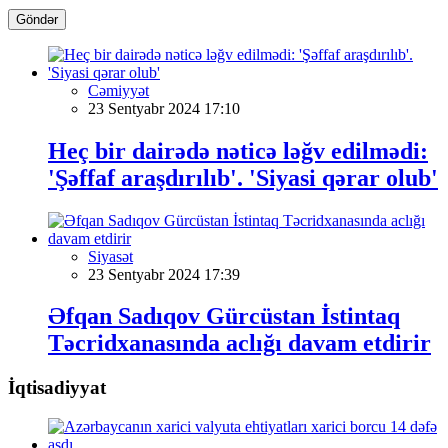
Göndər
Cəmiyyət
23 Sentyabr 2024 17:10
Heç bir dairədə nəticə ləğv edilmədi:
'Şəffaf araşdırılıb'. 'Siyasi qərar olub'
Siyasət
23 Sentyabr 2024 17:39
Əfqan Sadıqov Gürcüstan İstintaq
Təcridxanasında aclığı davam etdirir
İqtisadiyyat