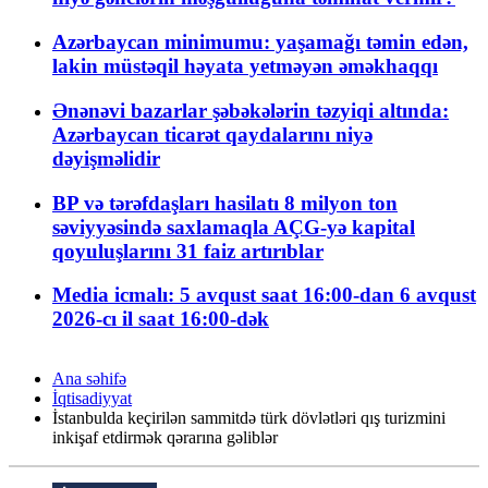
Azərbaycan minimumu: yaşamağı təmin edən,
lakin müstəqil həyata yetməyən əməkhaqqı
Ənənəvi bazarlar şəbəkələrin təzyiqi altında:
Azərbaycan ticarət qaydalarını niyə
dəyişməlidir
BP və tərəfdaşları hasilatı 8 milyon ton
səviyyəsində saxlamaqla AÇG-yə kapital
qoyuluşlarını 31 faiz artırıblar
Media icmalı: 5 avqust saat 16:00-dan 6 avqust
2026-cı il saat 16:00-dək
Ana səhifə
İqtisadiyyat
İstanbulda keçirilən sammitdə türk dövlətləri qış turizmini
inkişaf etdirmək qərarına gəliblər