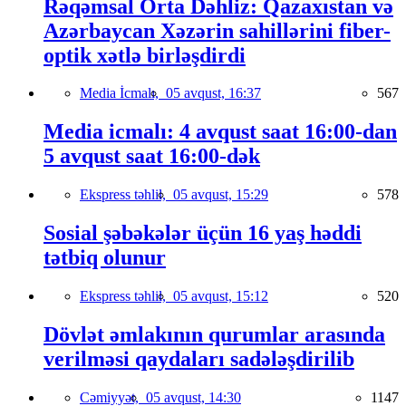
Rəqəmsal Orta Dəhliz: Qazaxıstan və
Azərbaycan Xəzərin sahillərini fiber-
optik xətlə birləşdirdi
Media İcmalı,
05 avqust, 16:37
567
Media icmalı: 4 avqust saat 16:00-dan
5 avqust saat 16:00-dək
Ekspress təhlil,
05 avqust, 15:29
578
Sosial şəbəkələr üçün 16 yaş həddi
tətbiq olunur
Ekspress təhlil,
05 avqust, 15:12
520
Dövlət əmlakının qurumlar arasında
verilməsi qaydaları sadələşdirilib
Cəmiyyət,
05 avqust, 14:30
1147