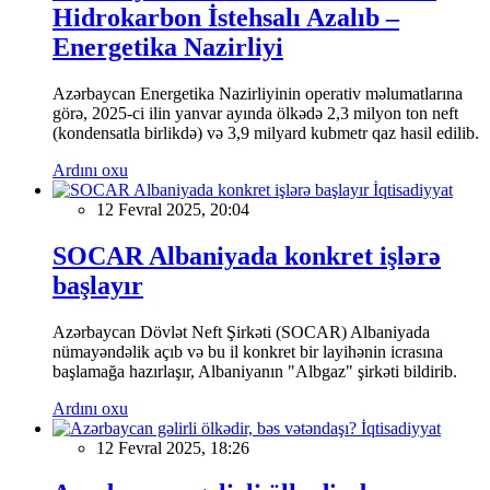
Hidrokarbon İstehsalı Azalıb –
Energetika Nazirliyi
Azərbaycan Energetika Nazirliyinin operativ məlumatlarına
görə, 2025-ci ilin yanvar ayında ölkədə 2,3 milyon ton neft
(kondensatla birlikdə) və 3,9 milyard kubmetr qaz hasil edilib.
Ardını oxu
İqtisadiyyat
12 Fevral 2025, 20:04
SOCAR Albaniyada konkret işlərə
başlayır
Azərbaycan Dövlət Neft Şirkəti (SOCAR) Albaniyada
nümayəndəlik açıb və bu il konkret bir layihənin icrasına
başlamağa hazırlaşır, Albaniyanın "Albgaz" şirkəti bildirib.
Ardını oxu
İqtisadiyyat
12 Fevral 2025, 18:26