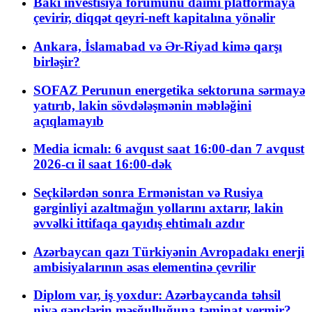
Bakı investisiya forumunu daimi platformaya
çevirir, diqqət qeyri-neft kapitalına yönəlir
Ankara, İslamabad və Ər-Riyad kimə qarşı
birləşir?
SOFAZ Perunun energetika sektoruna sərmayə
yatırıb, lakin sövdələşmənin məbləğini
açıqlamayıb
Media icmalı: 6 avqust saat 16:00-dan 7 avqust
2026-cı il saat 16:00-dək
Seçkilərdən sonra Ermənistan və Rusiya
gərginliyi azaltmağın yollarını axtarır, lakin
əvvəlki ittifaqa qayıdış ehtimalı azdır
Azərbaycan qazı Türkiyənin Avropadakı enerji
ambisiyalarının əsas elementinə çevrilir
Diplom var, iş yoxdur: Azərbaycanda təhsil
niyə gənclərin məşğulluğuna təminat vermir?