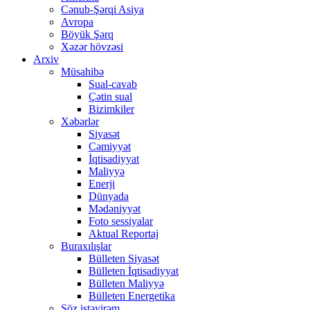
Cənub-Şərqi Asiya
Avropa
Böyük Şərq
Xəzər hövzəsi
Arxiv
Müsahibə
Sual-cavab
Çətin sual
Bizimkiler
Xəbərlər
Siyasət
Cəmiyyət
İqtisadiyyat
Maliyyə
Enerji
Dünyada
Mədəniyyət
Foto sessiyalar
Aktual Reportaj
Buraxılışlar
Bülleten Siyasət
Bülleten İqtisadiyyat
Bülleten Maliyyə
Bülleten Energetika
Söz istəyirəm