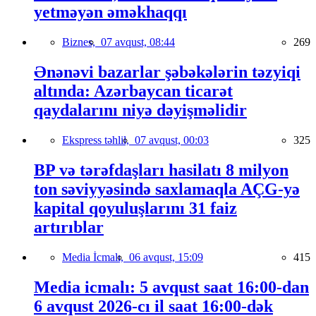
yetməyən əməkhaqqı
Biznes,
07 avqust, 08:44
269
Ənənəvi bazarlar şəbəkələrin təzyiqi
altında: Azərbaycan ticarət
qaydalarını niyə dəyişməlidir
Ekspress təhlil,
07 avqust, 00:03
325
BP və tərəfdaşları hasilatı 8 milyon
ton səviyyəsində saxlamaqla AÇG-yə
kapital qoyuluşlarını 31 faiz
artırıblar
Media İcmalı,
06 avqust, 15:09
415
Media icmalı: 5 avqust saat 16:00-dan
6 avqust 2026-cı il saat 16:00-dək