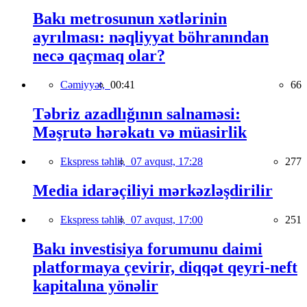
Bakı metrosunun xətlərinin
ayrılması: nəqliyyat böhranından
necə qaçmaq olar?
Cəmiyyət,
00:41
66
Təbriz azadlığının salnaməsi:
Məşrutə hərəkatı və müasirlik
Ekspress təhlil,
07 avqust, 17:28
277
Media idarəçiliyi mərkəzləşdirilir
Ekspress təhlil,
07 avqust, 17:00
251
Bakı investisiya forumunu daimi
platformaya çevirir, diqqət qeyri-neft
kapitalına yönəlir