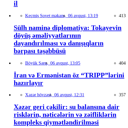
il
Keçmiş Sovet məkanı,
06 avqust, 13:19
413
Sülh naminə diplomatiya: Tokayevin
döyüş əməliyyatlarının
dayandırılması və danışıqların
bərpası təşəbbüsü
Böyük Şərq,
06 avqust, 13:05
404
İran və Ermənistan öz “TRIPP”lərini
hazırlayır
Xəzər hövzəsi,
06 avqust, 12:31
357
Xəzər geri çəkilir: su balansına dair
risklərin, nəticələrin və zəifliklərin
kompleks qiymətləndirilməsi