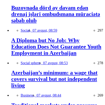
Buzovnada dörd ay davam edən
drenaj işləri ombudsmana müraciətə
səbəb olub
Social,
07 avqust, 08:59
297
A Diploma but No Job: Why
Education Does Not Guarantee Youth
Employment in Azerbaijan
Social sphere,
07 avqust, 08:53
278
Azerbaijan’s minimum: a wage that
covers survival but not independent
living
Business,
07 avqust, 08:44
269