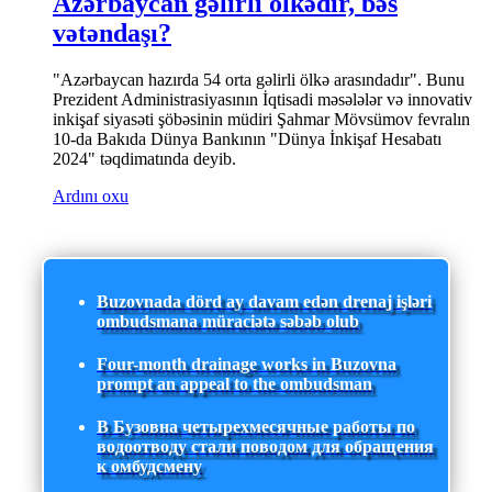
Azərbaycan gəlirli ölkədir, bəs
vətəndaşı?
"Azərbaycan hazırda 54 orta gəlirli ölkə arasındadır". Bunu
Prezident Administrasiyasının İqtisadi məsələlər və innovativ
inkişaf siyasəti şöbəsinin müdiri Şahmar Mövsümov fevralın
10-da Bakıda Dünya Bankının "Dünya İnkişaf Hesabatı
2024" təqdimatında deyib.
Ardını oxu
Buzovnada dörd ay davam edən drenaj işləri
ombudsmana müraciətə səbəb olub
Four-month drainage works in Buzovna
prompt an appeal to the ombudsman
В Бузовна четырехмесячные работы по
водоотводу стали поводом для обращения
к омбудсмену