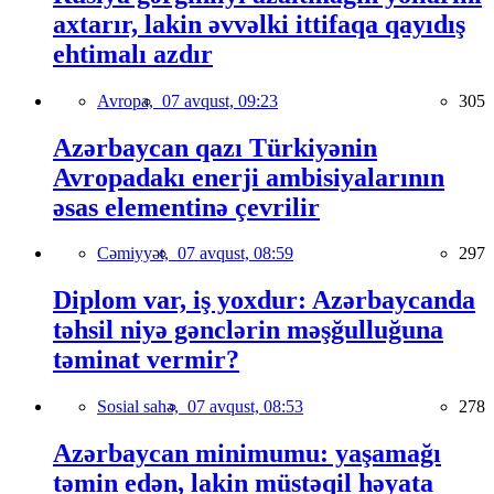
axtarır, lakin əvvəlki ittifaqa qayıdış
ehtimalı azdır
Avropa,
07 avqust, 09:23
305
Azərbaycan qazı Türkiyənin
Avropadakı enerji ambisiyalarının
əsas elementinə çevrilir
Cəmiyyət,
07 avqust, 08:59
297
Diplom var, iş yoxdur: Azərbaycanda
təhsil niyə gənclərin məşğulluğuna
təminat vermir?
Sosial sahə,
07 avqust, 08:53
278
Azərbaycan minimumu: yaşamağı
təmin edən, lakin müstəqil həyata