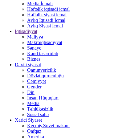
Media İcmalı
Həftəlik iqtisadi icmal
Həftəlik siyasi icmal
Aylıq İqtisadi İcmal
Aylıq Siyasi İcmal
İqtisadiyyat
Maliyyə
Makroiqtisadiyyat
Sənaye
Kənd təsərrüfatı
Biznes
Daxili siyasət
Qanunvericilik
Dövlət quruculuğu
Cəmiyyət
Gender
Din
İnsan Hüquqları
Media
Təhlükəsizlik
Sosial sahə
Xarici Siyasət
Keçmiş Sovet məkanı
Qafqaz
Amerika