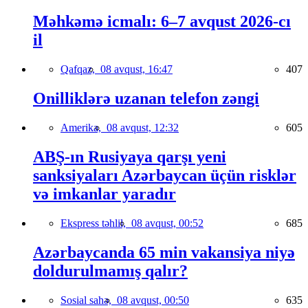
Məhkəmə icmalı: 6–7 avqust 2026-cı
il
Qafqaz,
08 avqust, 16:47
407
Onilliklərə uzanan telefon zəngi
Amerika,
08 avqust, 12:32
605
ABŞ-ın Rusiyaya qarşı yeni
sanksiyaları Azərbaycan üçün risklər
və imkanlar yaradır
Ekspress təhlil,
08 avqust, 00:52
685
Azərbaycanda 65 min vakansiya niyə
doldurulmamış qalır?
Sosial sahə,
08 avqust, 00:50
635