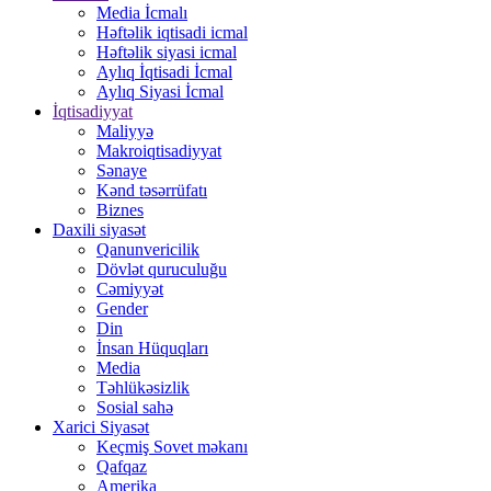
Media İcmalı
Həftəlik iqtisadi icmal
Həftəlik siyasi icmal
Aylıq İqtisadi İcmal
Aylıq Siyasi İcmal
İqtisadiyyat
Maliyyə
Makroiqtisadiyyat
Sənaye
Kənd təsərrüfatı
Biznes
Daxili siyasət
Qanunvericilik
Dövlət quruculuğu
Cəmiyyət
Gender
Din
İnsan Hüquqları
Media
Təhlükəsizlik
Sosial sahə
Xarici Siyasət
Keçmiş Sovet məkanı
Qafqaz
Amerika