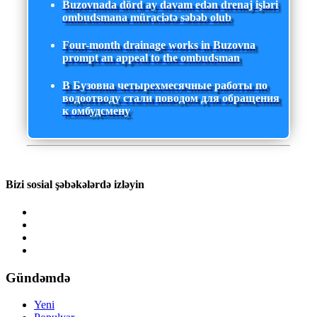
Buzovnada dörd ay davam edən drenaj işləri
ombudsmana müraciətə səbəb olub
Four-month drainage works in Buzovna
prompt an appeal to the ombudsman
В Бузовна четырехмесячные работы по
водоотводу стали поводом для обращения
к омбудсмену
Bizi sosial şəbəkələrdə izləyin
Gündəmdə
Yeni