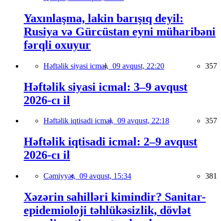
Yaxınlaşma, lakin barışıq deyil:
Rusiya və Gürcüstan eyni müharibəni
fərqli oxuyur
Həftəlik siyasi icmal,
09 avqust, 22:20
357
Həftəlik siyasi icmal: 3–9 avqust
2026-cı il
Həftəlik iqtisadi icmal,
09 avqust, 22:18
357
Həftəlik iqtisadi icmal: 2–9 avqust
2026-cı il
Cəmiyyət,
09 avqust, 15:34
381
Xəzərin sahilləri kimindir? Sanitar-
epidemioloji təhlükəsizlik, dövlət