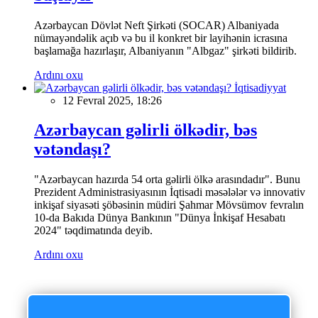
Azərbaycan Dövlət Neft Şirkəti (SOCAR) Albaniyada
nümayəndəlik açıb və bu il konkret bir layihənin icrasına
başlamağa hazırlaşır, Albaniyanın "Albgaz" şirkəti bildirib.
Ardını oxu
İqtisadiyyat
12 Fevral 2025, 18:26
Azərbaycan gəlirli ölkədir, bəs
vətəndaşı?
"Azərbaycan hazırda 54 orta gəlirli ölkə arasındadır". Bunu
Prezident Administrasiyasının İqtisadi məsələlər və innovativ
inkişaf siyasəti şöbəsinin müdiri Şahmar Mövsümov fevralın
10-da Bakıda Dünya Bankının "Dünya İnkişaf Hesabatı
2024" təqdimatında deyib.
Ardını oxu