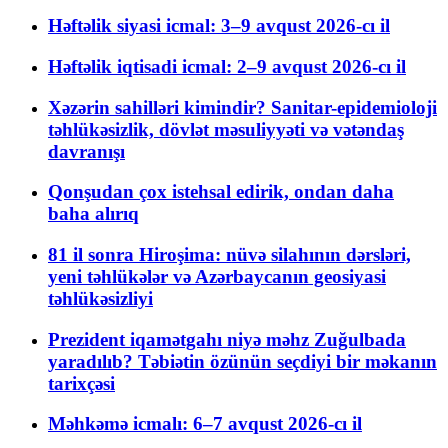
Həftəlik siyasi icmal: 3–9 avqust 2026-cı il
Həftəlik iqtisadi icmal: 2–9 avqust 2026-cı il
Xəzərin sahilləri kimindir? Sanitar-epidemioloji
təhlükəsizlik, dövlət məsuliyyəti və vətəndaş
davranışı
Qonşudan çox istehsal edirik, ondan daha
baha alırıq
81 il sonra Hiroşima: nüvə silahının dərsləri,
yeni təhlükələr və Azərbaycanın geosiyasi
təhlükəsizliyi
Prezident iqamətgahı niyə məhz Zuğulbada
yaradılıb? Təbiətin özünün seçdiyi bir məkanın
tarixçəsi
Məhkəmə icmalı: 6–7 avqust 2026-cı il