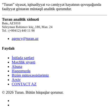
“Turan” siyasət, iqtisadiyyat və cəmiyyət həyatının qovuşuğunda
fəaliyyət göstərən müstəqil analitik qurumdur.
Turan analitik xidməti
Bakı, AZ1010
Süleyman Rəhimov küç.,186, Mən. 24
Tel.: (+99412) 440 11 96
agency@turan.az
Faydalı
İstifadə şərtləri
Məxfilik siyasti
Abunə
Haqqımızda
Bizim mütəxəssislərimiz
Arxiv
CONTACT AZ
© 2026 Turan. Bütün hüquqlar qorunur.