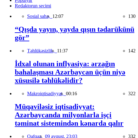
Populyar
Redaktorun seçimi
Sosial sahə,
12:07
130
“Qışda yayın, yayda qışın tədarükünü
gör”
Təhlükəsizlik,
11:37
142
İdxal olunan inflyasiya: ərzağın
bahalaşması Azərbaycan üçün niyə
xüsusilə təhlükəlidir?
Makroiqtisadiyyat,
00:16
322
Müqaviləsiz iqtisadiyyat:
Azərbaycanda milyonlarla işçi
təminat sistemindən kənarda qalır
Qafqaz,
09 avqust, 23:03
332