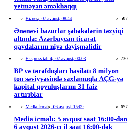
yetməyən əməkhaqqı
Biznes,
07 avqust, 08:44
597
Ənənəvi bazarlar şəbəkələrin təzyiqi
altında: Azərbaycan ticarət
qaydalarını niyə dəyişməlidir
Ekspress təhlil,
07 avqust, 00:03
730
BP və tərəfdaşları hasilatı 8 milyon
ton səviyyəsində saxlamaqla AÇG-yə
kapital qoyuluşlarını 31 faiz
artırıblar
Media İcmalı,
06 avqust, 15:09
657
Media icmalı: 5 avqust saat 16:00-dan
6 avqust 2026-cı il saat 16:00-dək