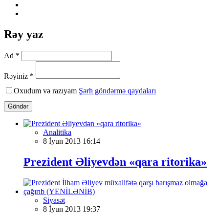
Rəy yaz
Ad *
Rəyiniz *
Oxudum və razıyam
Şərh göndərmə qaydaları
Göndər
Analitika
8 İyun 2013 16:14
Prezident Əliyevdən «qara ritorika»
Siyasət
8 İyun 2013 19:37