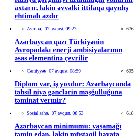
axtarır, lakin əvvəlki ittifaqa qayıdış
ehtimalı azdır
Avropa,
07 avqust, 09:23
676
Azərbaycan qazı Türkiyənin
Avropadakı enerji ambisiyalarının
əsas elementinə çevrilir
Cəmiyyət,
07 avqust, 08:59
605
Diplom var, iş yoxdur: Azərbaycanda
təhsil niyə gənclərin məşğulluğuna
təminat vermir?
Sosial sahə,
07 avqust, 08:53
618
Azərbaycan minimumu: yaşamağı
təmin edən, lakin müstəqil həyata