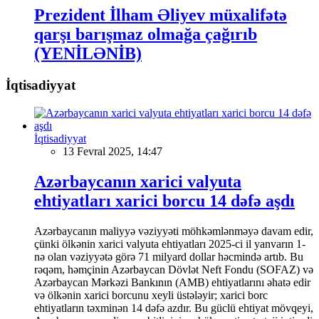
Prezident İlham Əliyev müxalifətə
qarşı barışmaz olmağa çağırıb
(YENİLƏNİB)
İqtisadiyyat
İqtisadiyyat
13 Fevral 2025, 14:47
Azərbaycanın xarici valyuta
ehtiyatları xarici borcu 14 dəfə aşdı
Azərbaycanın maliyyə vəziyyəti möhkəmlənməyə davam edir,
çünki ölkənin xarici valyuta ehtiyatları 2025-ci il yanvarın 1-
nə olan vəziyyətə görə 71 milyard dollar həcmində artıb. Bu
rəqəm, həmçinin Azərbaycan Dövlət Neft Fondu (SOFAZ) və
Azərbaycan Mərkəzi Bankının (AMB) ehtiyatlarını əhatə edir
və ölkənin xarici borcunu xeyli üstələyir; xarici borc
ehtiyatların təxminən 14 dəfə azdır. Bu güclü ehtiyat mövqeyi,