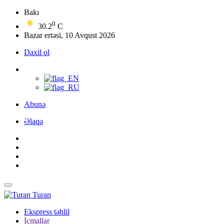
Bakı
0
30.2
C
Bazar ertəsi, 10 Avqust 2026
Daxil ol
Abunə
Əlaqə
Turan
Ekspress təhlil
İcmallar