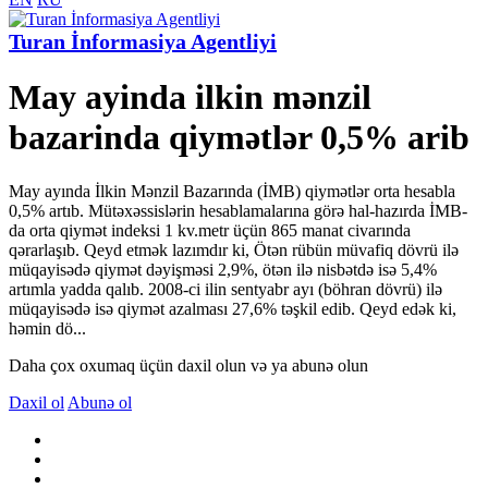
Turan İnformasiya Agentliyi
May ayinda ilkin mənzil
bazarinda qiymətlər 0,5% arib
May ayında İlkin Mənzil Bazarında (İMB) qiymətlər orta hesabla
0,5% artıb. Mütəxəssislərin hesablamalarına görə hal-hazırda İMB-
da orta qiymət indeksi 1 kv.metr üçün 865 manat civarında
qərarlaşıb. Qeyd etmək lazımdır ki, Ötən rübün müvafiq dövrü ilə
müqayisədə qiymət dəyişməsi 2,9%, ötən ilə nisbətdə isə 5,4%
artımla yadda qalıb. 2008-ci ilin sentyabr ayı (böhran dövrü) ilə
müqayisədə isə qiymət azalması 27,6% təşkil edib. Qeyd edək ki,
həmin dö...
Daha çox oxumaq üçün daxil olun və ya abunə olun
Daxil ol
Abunə ol