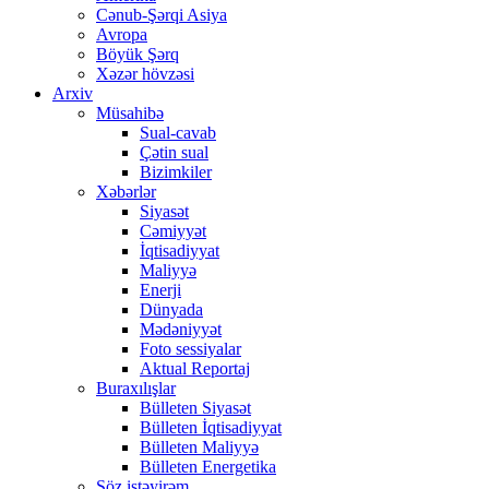
Cənub-Şərqi Asiya
Avropa
Böyük Şərq
Xəzər hövzəsi
Arxiv
Müsahibə
Sual-cavab
Çətin sual
Bizimkiler
Xəbərlər
Siyasət
Cəmiyyət
İqtisadiyyat
Maliyyə
Enerji
Dünyada
Mədəniyyət
Foto sessiyalar
Aktual Reportaj
Buraxılışlar
Bülleten Siyasət
Bülleten İqtisadiyyat
Bülleten Maliyyə
Bülleten Energetika
Söz istəyirəm