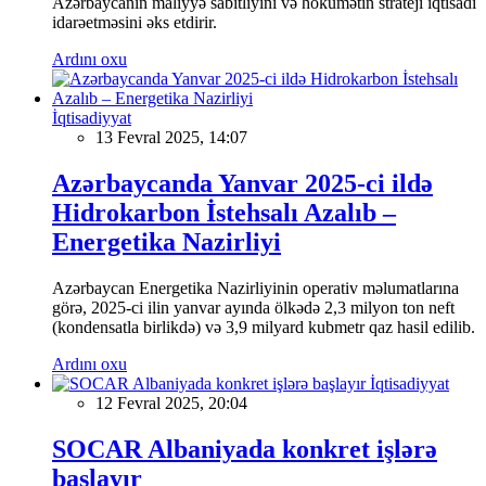
Azərbaycanın maliyyə sabitliyini və hökumətin strateji iqtisadi
idarəetməsini əks etdirir.
Ardını oxu
İqtisadiyyat
13 Fevral 2025, 14:07
Azərbaycanda Yanvar 2025-ci ildə
Hidrokarbon İstehsalı Azalıb –
Energetika Nazirliyi
Azərbaycan Energetika Nazirliyinin operativ məlumatlarına
görə, 2025-ci ilin yanvar ayında ölkədə 2,3 milyon ton neft
(kondensatla birlikdə) və 3,9 milyard kubmetr qaz hasil edilib.
Ardını oxu
İqtisadiyyat
12 Fevral 2025, 20:04
SOCAR Albaniyada konkret işlərə
başlayır