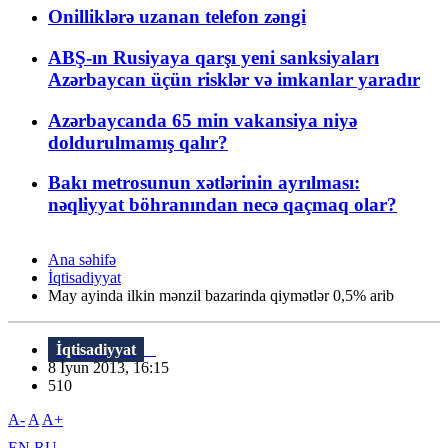
Onilliklərə uzanan telefon zəngi
ABŞ-ın Rusiyaya qarşı yeni sanksiyaları
Azərbaycan üçün risklər və imkanlar yaradır
Azərbaycanda 65 min vakansiya niyə
doldurulmamış qalır?
Bakı metrosunun xətlərinin ayrılması:
nəqliyyat böhranından necə qaçmaq olar?
Ana səhifə
İqtisadiyyat
May ayinda ilkin mənzil bazarinda qiymətlər 0,5% arib
İqtisadiyyat
8 İyun 2013, 16:15
510
A-
A
A+
EN
RU