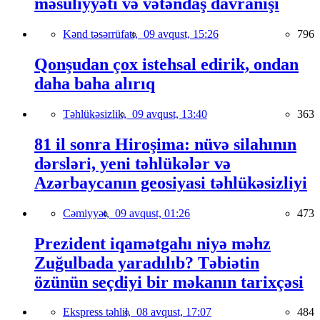
məsuliyyəti və vətəndaş davranışı
Kənd təsərrüfatı,
09 avqust, 15:26
796
Qonşudan çox istehsal edirik, ondan
daha baha alırıq
Təhlükəsizlik,
09 avqust, 13:40
363
81 il sonra Hiroşima: nüvə silahının
dərsləri, yeni təhlükələr və
Azərbaycanın geosiyasi təhlükəsizliyi
Cəmiyyət,
09 avqust, 01:26
473
Prezident iqamətgahı niyə məhz
Zuğulbada yaradılıb? Təbiətin
özünün seçdiyi bir məkanın tarixçəsi
Ekspress təhlil,
08 avqust, 17:07
484