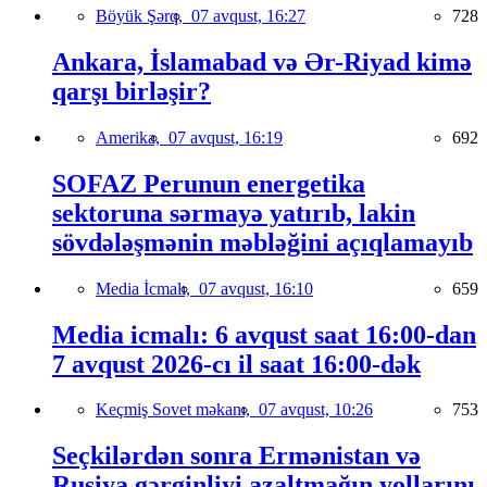
Böyük Şərq,
07 avqust, 16:27
728
Ankara, İslamabad və Ər-Riyad kimə
qarşı birləşir?
Amerika,
07 avqust, 16:19
692
SOFAZ Perunun energetika
sektoruna sərmayə yatırıb, lakin
sövdələşmənin məbləğini açıqlamayıb
Media İcmalı,
07 avqust, 16:10
659
Media icmalı: 6 avqust saat 16:00-dan
7 avqust 2026-cı il saat 16:00-dək
Keçmiş Sovet məkanı,
07 avqust, 10:26
753
Seçkilərdən sonra Ermənistan və
Rusiya gərginliyi azaltmağın yollarını