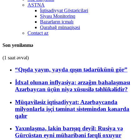
ASTNA
İqtisadiyyat Göstəriciləri
Siyası Monitorinq
Bazarların icmalı
Qarabağ münaqişəsi
Contact az
Son yenilənmə
(1 saat əvvəl)
“Qışda yayın, yayda qışın tədarükünü gör”
İdxal olunan inflyasiya: ərzağın bahalaşması
Azərbaycan üçün niyə xüsusilə təhlükəlidir?
Müqaviləsiz iqtisadiyyat: Azərbaycanda
milyonlarla işçi təminat sistemindən kənarda
qalır
Yaxınlaşma, lakin barışıq deyil: Rusiya və
Gürcüstan eyni müharibəni fərqli oxuyur