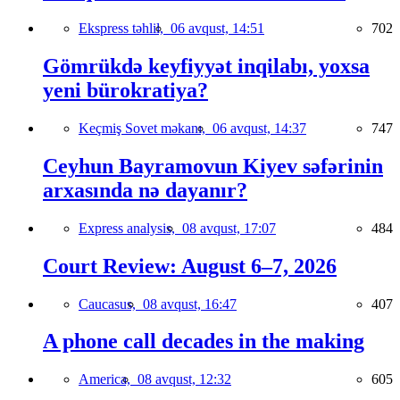
Ekspress təhlil,
06 avqust, 14:51
702
Gömrükdə keyfiyyət inqilabı, yoxsa
yeni bürokratiya?
Keçmiş Sovet məkanı,
06 avqust, 14:37
747
Ceyhun Bayramovun Kiyev səfərinin
arxasında nə dayanır?
Express analysis,
08 avqust, 17:07
484
Court Review: August 6–7, 2026
Caucasus,
08 avqust, 16:47
407
A phone call decades in the making
America,
08 avqust, 12:32
605