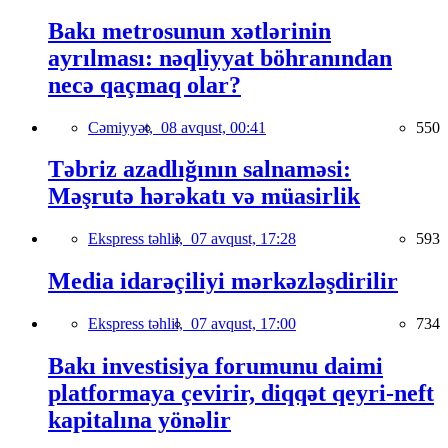
Bakı metrosunun xətlərinin
ayrılması: nəqliyyat böhranından
necə qaçmaq olar?
Cəmiyyət,
08 avqust, 00:41
550
Təbriz azadlığının salnaməsi:
Məşrutə hərəkatı və müasirlik
Ekspress təhlil,
07 avqust, 17:28
593
Media idarəçiliyi mərkəzləşdirilir
Ekspress təhlil,
07 avqust, 17:00
734
Bakı investisiya forumunu daimi
platformaya çevirir, diqqət qeyri-neft
kapitalına yönəlir