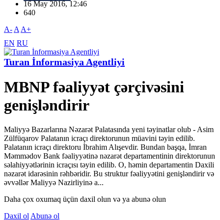
16 May 2016, 12:46
640
A-
A
A+
EN
RU
Turan İnformasiya Agentliyi
MBNP fəaliyyət çərçivəsini
genişləndirir
Maliyyə Bazarlarına Nəzarət Palatasında yeni təyinatlar olub - Asim
Zülfüqarov Palatanın icraçı direktorunun müavini təyin edilib.
Palatanın icraçı direktoru İbrahim Alışevdir. Bundan başqa, İmran
Məmmədov Bank fəaliyyətinə nəzarət departamentinin direktorunun
səlahiyyətlərinin icraçısı təyin edilib. O, həmin departamentin Daxili
nəzarət idarəsinin rəhbəridir. Bu struktur fəaliyyətini genişləndirir və
əvvəllər Maliyyə Nazirliyinə a...
Daha çox oxumaq üçün daxil olun və ya abunə olun
Daxil ol
Abunə ol