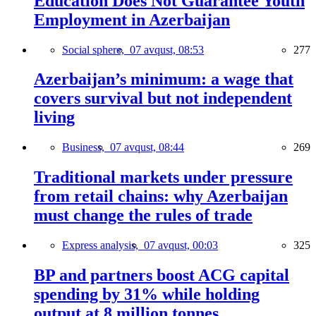
Education Does Not Guarantee Youth
Employment in Azerbaijan
Social sphere,
07 avqust, 08:53
277
Azerbaijan’s minimum: a wage that
covers survival but not independent
living
Business,
07 avqust, 08:44
269
Traditional markets under pressure
from retail chains: why Azerbaijan
must change the rules of trade
Express analysis,
07 avqust, 00:03
325
BP and partners boost ACG capital
spending by 31% while holding
output at 8 million tonnes