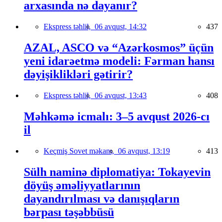
arxasında nə dayanır?
Ekspress təhlil,
06 avqust, 14:32
437
AZAL, ASCO və “Azərkosmos” üçün
yeni idarəetmə modeli: Fərman hansı
dəyişiklikləri gətirir?
Ekspress təhlil,
06 avqust, 13:43
408
Məhkəmə icmalı: 3–5 avqust 2026-cı
il
Keçmiş Sovet məkanı,
06 avqust, 13:19
413
Sülh naminə diplomatiya: Tokayevin
döyüş əməliyyatlarının
dayandırılması və danışıqların
bərpası təşəbbüsü