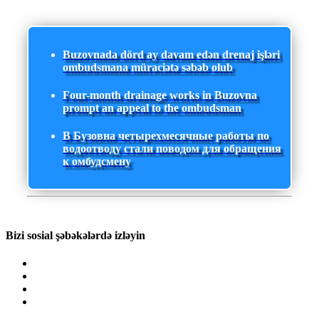
Buzovnada dörd ay davam edən drenaj işləri
ombudsmana müraciətə səbəb olub
Four-month drainage works in Buzovna
prompt an appeal to the ombudsman
В Бузовна четырехмесячные работы по
водоотводу стали поводом для обращения
к омбудсмену
Bizi sosial şəbəkələrdə izləyin