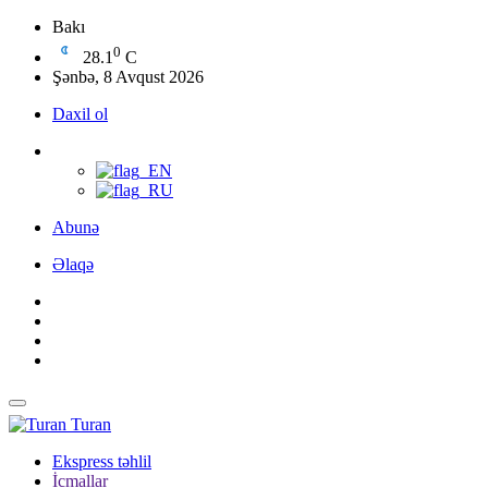
Bakı
0
28.1
C
Şənbə, 8 Avqust 2026
Daxil ol
Abunə
Əlaqə
Turan
Ekspress təhlil
İcmallar