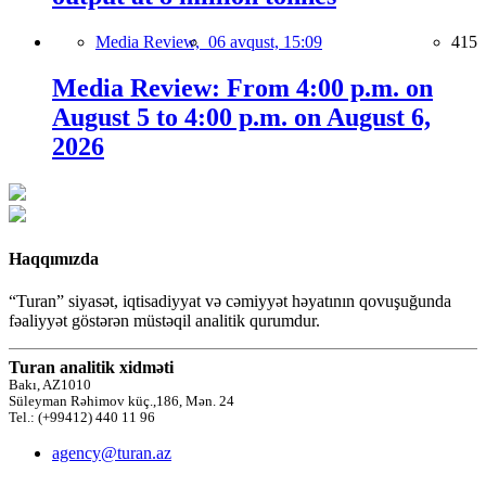
Media Review,
06 avqust, 15:09
415
Media Review: From 4:00 p.m. on
August 5 to 4:00 p.m. on August 6,
2026
Haqqımızda
“Turan” siyasət, iqtisadiyyat və cəmiyyət həyatının qovuşuğunda
fəaliyyət göstərən müstəqil analitik qurumdur.
Turan analitik xidməti
Bakı, AZ1010
Süleyman Rəhimov küç.,186, Mən. 24
Tel.: (+99412) 440 11 96
agency@turan.az