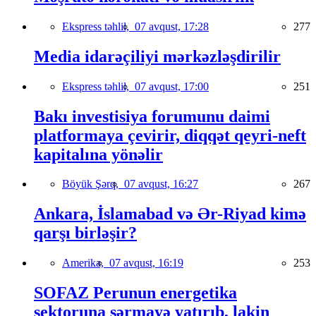
Ekspress təhlil,
07 avqust, 17:28
277
Media idarəçiliyi mərkəzləşdirilir
Ekspress təhlil,
07 avqust, 17:00
251
Bakı investisiya forumunu daimi
platformaya çevirir, diqqət qeyri-neft
kapitalına yönəlir
Böyük Şərq,
07 avqust, 16:27
267
Ankara, İslamabad və Ər-Riyad kimə
qarşı birləşir?
Amerika,
07 avqust, 16:19
253
SOFAZ Perunun energetika
sektoruna sərmayə yatırıb, lakin