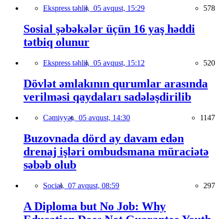
Ekspress təhlil,
05 avqust, 15:29
578
Sosial şəbəkələr üçün 16 yaş həddi
tətbiq olunur
Ekspress təhlil,
05 avqust, 15:12
520
Dövlət əmlakının qurumlar arasında
verilməsi qaydaları sadələşdirilib
Cəmiyyət,
05 avqust, 14:30
1147
Buzovnada dörd ay davam edən
drenaj işləri ombudsmana müraciətə
səbəb olub
Social,
07 avqust, 08:59
297
A Diploma but No Job: Why