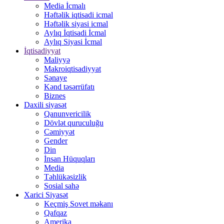
Media İcmalı
Həftəlik iqtisadi icmal
Həftəlik siyasi icmal
Aylıq İqtisadi İcmal
Aylıq Siyasi İcmal
İqtisadiyyat
Maliyyə
Makroiqtisadiyyat
Sənaye
Kənd təsərrüfatı
Biznes
Daxili siyasət
Qanunvericilik
Dövlət quruculuğu
Cəmiyyət
Gender
Din
İnsan Hüquqları
Media
Təhlükəsizlik
Sosial sahə
Xarici Siyasət
Keçmiş Sovet məkanı
Qafqaz
Amerika