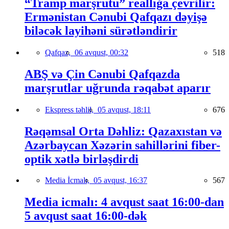
“Tramp marşrutu” reallığa çevrilir:
Ermənistan Cənubi Qafqazı dəyişə
biləcək layihəni sürətləndirir
Qafqaz,
06 avqust, 00:32
518
ABŞ və Çin Cənubi Qafqazda
marşrutlar uğrunda rəqabət aparır
Ekspress təhlil,
05 avqust, 18:11
676
Rəqəmsal Orta Dəhliz: Qazaxıstan və
Azərbaycan Xəzərin sahillərini fiber-
optik xətlə birləşdirdi
Media İcmalı,
05 avqust, 16:37
567
Media icmalı: 4 avqust saat 16:00-dan
5 avqust saat 16:00-dək