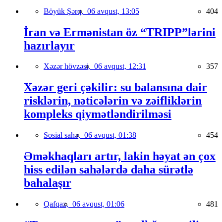
Böyük Şərq,
06 avqust, 13:05
404
İran və Ermənistan öz “TRIPP”lərini
hazırlayır
Xəzər hövzəsi,
06 avqust, 12:31
357
Xəzər geri çəkilir: su balansına dair
risklərin, nəticələrin və zəifliklərin
kompleks qiymətləndirilməsi
Sosial sahə,
06 avqust, 01:38
454
Əməkhaqları artır, lakin həyat ən çox
hiss edilən sahələrdə daha sürətlə
bahalaşır
Qafqaz,
06 avqust, 01:06
481