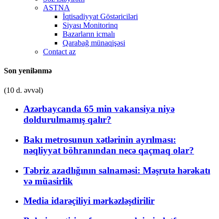
ASTNA
İqtisadiyyat Göstəriciləri
Siyası Monitorinq
Bazarların icmalı
Qarabağ münaqişəsi
Contact az
Son yenilənmə
(10 d. əvvəl)
Azərbaycanda 65 min vakansiya niyə
doldurulmamış qalır?
Bakı metrosunun xətlərinin ayrılması:
nəqliyyat böhranından necə qaçmaq olar?
Təbriz azadlığının salnaməsi: Məşrutə hərəkatı
və müasirlik
Media idarəçiliyi mərkəzləşdirilir