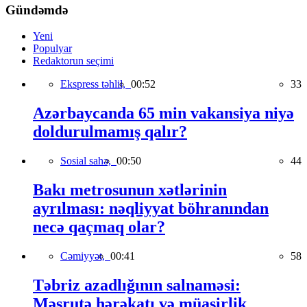
Gündəmdə
Yeni
Populyar
Redaktorun seçimi
Ekspress təhlil,
00:52
33
Azərbaycanda 65 min vakansiya niyə
doldurulmamış qalır?
Sosial sahə,
00:50
44
Bakı metrosunun xətlərinin
ayrılması: nəqliyyat böhranından
necə qaçmaq olar?
Cəmiyyət,
00:41
58
Təbriz azadlığının salnaməsi:
Məşrutə hərəkatı və müasirlik