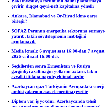
Bakı investisiya forumunu daimi platformaya
çevirir, diqqət qeyri-neft kapitalına yönəlir
Ankara, İslamabad və Ər-Riyad kimə qarşı
birləşir?
SOFAZ Perunun energetika sektoruna sərmayə
yatırıb, lakin sövdələşmənin məbləğini
açıqlamayıb
Media icmalı: 6 avqust saat 16:00-dan 7 avqust
2026-cı il saat 16:00-dək
Seçkilərdən sonra Ermənistan və Rusiya
gərginliyi azaltmağın yollarını axtarır, lakin
əvvəlki ittifaqa qayıdış ehtimalı azdır
Azərbaycan qazı Türkiyənin Avropadakı enerji
ambisiyalarının əsas elementinə çevrilir
Diplom var, iş yoxdur: Azərbaycanda təhsil
niyə gənclərin məşğulluğuna təminat vermir?