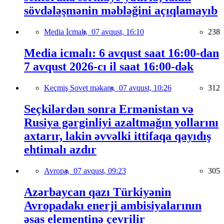
sövdələşmənin məbləğini açıqlamayıb
Media İcmalı,
07 avqust, 16:10
238
Media icmalı: 6 avqust saat 16:00-dan
7 avqust 2026-cı il saat 16:00-dək
Keçmiş Sovet məkanı,
07 avqust, 10:26
312
Seçkilərdən sonra Ermənistan və
Rusiya gərginliyi azaltmağın yollarını
axtarır, lakin əvvəlki ittifaqa qayıdış
ehtimalı azdır
Avropa,
07 avqust, 09:23
305
Azərbaycan qazı Türkiyənin
Avropadakı enerji ambisiyalarının
əsas elementinə çevrilir