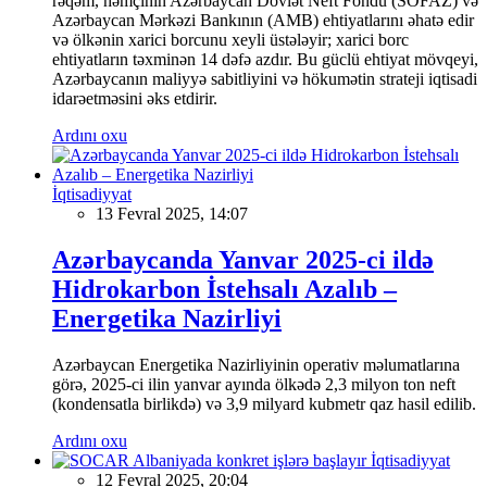
rəqəm, həmçinin Azərbaycan Dövlət Neft Fondu (SOFAZ) və
Azərbaycan Mərkəzi Bankının (AMB) ehtiyatlarını əhatə edir
və ölkənin xarici borcunu xeyli üstələyir; xarici borc
ehtiyatların təxminən 14 dəfə azdır. Bu güclü ehtiyat mövqeyi,
Azərbaycanın maliyyə sabitliyini və hökumətin strateji iqtisadi
idarəetməsini əks etdirir.
Ardını oxu
İqtisadiyyat
13 Fevral 2025, 14:07
Azərbaycanda Yanvar 2025-ci ildə
Hidrokarbon İstehsalı Azalıb –
Energetika Nazirliyi
Azərbaycan Energetika Nazirliyinin operativ məlumatlarına
görə, 2025-ci ilin yanvar ayında ölkədə 2,3 milyon ton neft
(kondensatla birlikdə) və 3,9 milyard kubmetr qaz hasil edilib.
Ardını oxu
İqtisadiyyat
12 Fevral 2025, 20:04