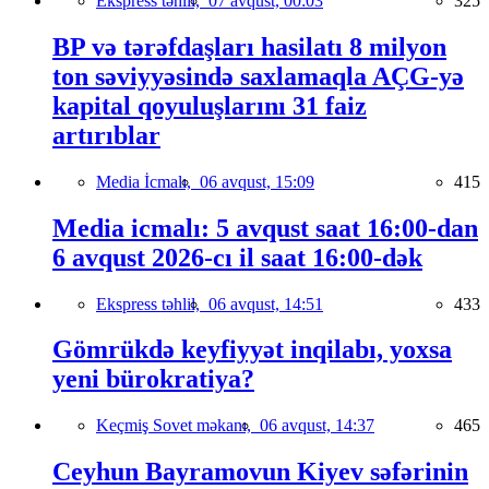
Ekspress təhlil,
07 avqust, 00:03
325
BP və tərəfdaşları hasilatı 8 milyon
ton səviyyəsində saxlamaqla AÇG-yə
kapital qoyuluşlarını 31 faiz
artırıblar
Media İcmalı,
06 avqust, 15:09
415
Media icmalı: 5 avqust saat 16:00-dan
6 avqust 2026-cı il saat 16:00-dək
Ekspress təhlil,
06 avqust, 14:51
433
Gömrükdə keyfiyyət inqilabı, yoxsa
yeni bürokratiya?
Keçmiş Sovet məkanı,
06 avqust, 14:37
465
Ceyhun Bayramovun Kiyev səfərinin