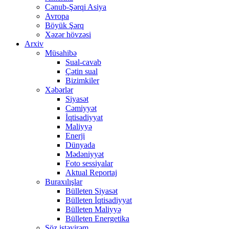
Cənub-Şərqi Asiya
Avropa
Böyük Şərq
Xəzər hövzəsi
Arxiv
Müsahibə
Sual-cavab
Çətin sual
Bizimkiler
Xəbərlər
Siyasət
Cəmiyyət
İqtisadiyyat
Maliyyə
Enerji
Dünyada
Mədəniyyət
Foto sessiyalar
Aktual Reportaj
Buraxılışlar
Bülleten Siyasət
Bülleten İqtisadiyyat
Bülleten Maliyyə
Bülleten Energetika
Söz istəyirəm