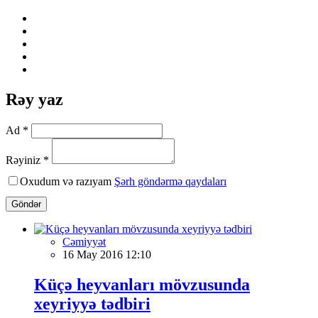
Rəy yaz
Ad *
Rəyiniz *
Oxudum və razıyam
Şərh göndərmə qaydaları
Göndər
Cəmiyyət
16 May 2016 12:10
Küçə heyvanları mövzusunda
xeyriyyə tədbiri