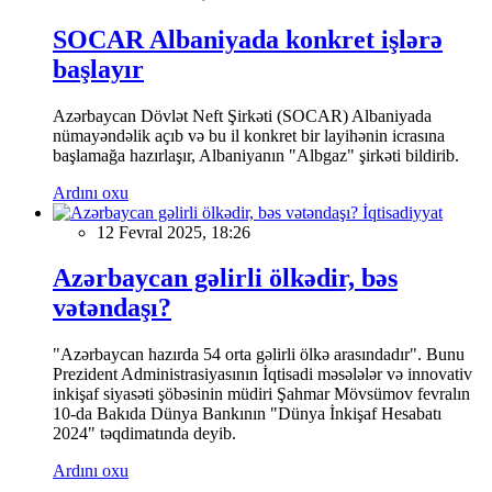
SOCAR Albaniyada konkret işlərə
başlayır
Azərbaycan Dövlət Neft Şirkəti (SOCAR) Albaniyada
nümayəndəlik açıb və bu il konkret bir layihənin icrasına
başlamağa hazırlaşır, Albaniyanın "Albgaz" şirkəti bildirib.
Ardını oxu
İqtisadiyyat
12 Fevral 2025, 18:26
Azərbaycan gəlirli ölkədir, bəs
vətəndaşı?
"Azərbaycan hazırda 54 orta gəlirli ölkə arasındadır". Bunu
Prezident Administrasiyasının İqtisadi məsələlər və innovativ
inkişaf siyasəti şöbəsinin müdiri Şahmar Mövsümov fevralın
10-da Bakıda Dünya Bankının "Dünya İnkişaf Hesabatı
2024" təqdimatında deyib.
Ardını oxu