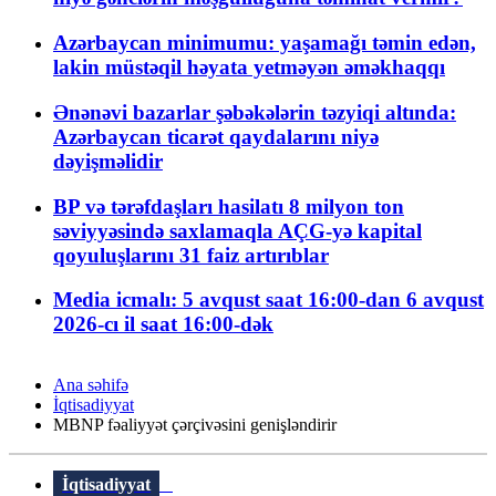
Azərbaycan minimumu: yaşamağı təmin edən,
lakin müstəqil həyata yetməyən əməkhaqqı
Ənənəvi bazarlar şəbəkələrin təzyiqi altında:
Azərbaycan ticarət qaydalarını niyə
dəyişməlidir
BP və tərəfdaşları hasilatı 8 milyon ton
səviyyəsində saxlamaqla AÇG-yə kapital
qoyuluşlarını 31 faiz artırıblar
Media icmalı: 5 avqust saat 16:00-dan 6 avqust
2026-cı il saat 16:00-dək
Ana səhifə
İqtisadiyyat
MBNP fəaliyyət çərçivəsini genişləndirir
İqtisadiyyat