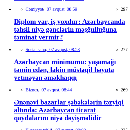
Cəmiyyət,
07 avqust, 08:59
297
Diplom var, iş yoxdur: Azərbaycanda
təhsil niyə gənclərin məşğulluğuna
təminat vermir?
Sosial sahə,
07 avqust, 08:53
277
Azərbaycan minimumu: yaşamağı
təmin edən, lakin müstəqil həyata
yetməyən əməkhaqqı
Biznes,
07 avqust, 08:44
269
Ənənəvi bazarlar şəbəkələrin təzyiqi
altında: Azərbaycan ticarət
qaydalarını niyə dəyişməlidir