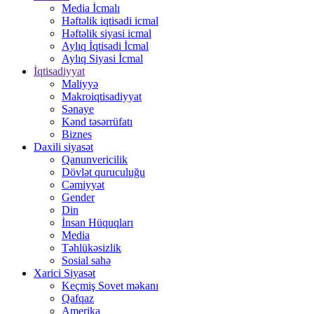
Media İcmalı
Həftəlik iqtisadi icmal
Həftəlik siyasi icmal
Aylıq İqtisadi İcmal
Aylıq Siyasi İcmal
İqtisadiyyat
Maliyyə
Makroiqtisadiyyat
Sənaye
Kənd təsərrüfatı
Biznes
Daxili siyasət
Qanunvericilik
Dövlət quruculuğu
Cəmiyyət
Gender
Din
İnsan Hüquqları
Media
Təhlükəsizlik
Sosial sahə
Xarici Siyasət
Keçmiş Sovet məkanı
Qafqaz
Amerika