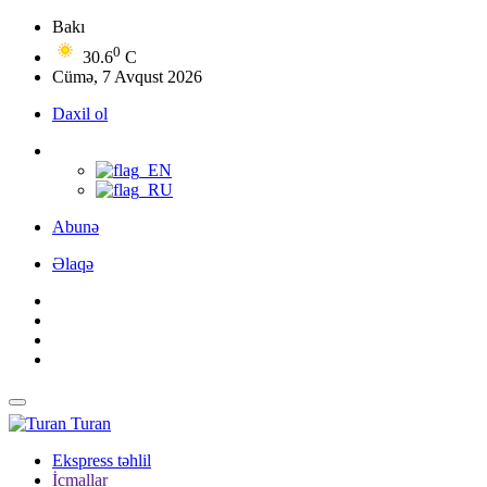
Bakı
0
30.6
C
Cümə, 7 Avqust 2026
Daxil ol
Abunə
Əlaqə
Turan
Ekspress təhlil
İcmallar