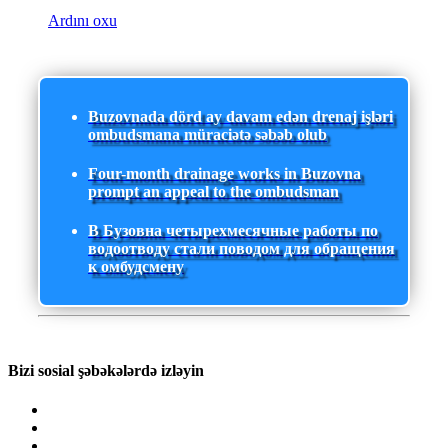
Ardını oxu
Buzovnada dörd ay davam edən drenaj işləri
ombudsmana müraciətə səbəb olub
Four-month drainage works in Buzovna
prompt an appeal to the ombudsman
В Бузовна четырехмесячные работы по
водоотводу стали поводом для обращения
к омбудсмену
Bizi sosial şəbəkələrdə izləyin