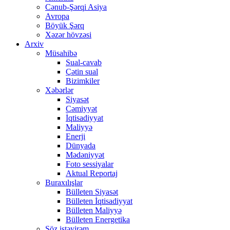
Cənub-Şərqi Asiya
Avropa
Böyük Şərq
Xəzər hövzəsi
Arxiv
Müsahibə
Sual-cavab
Çətin sual
Bizimkiler
Xəbərlər
Siyasət
Cəmiyyət
İqtisadiyyat
Maliyyə
Enerji
Dünyada
Mədəniyyət
Foto sessiyalar
Aktual Reportaj
Buraxılışlar
Bülleten Siyasət
Bülleten İqtisadiyyat
Bülleten Maliyyə
Bülleten Energetika
Söz istəyirəm