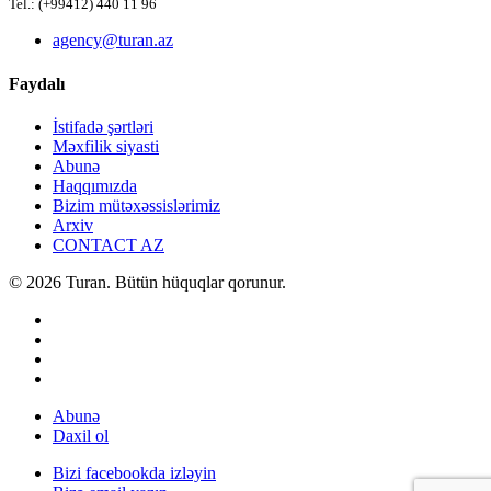
Tel.: (+99412) 440 11 96
agency@turan.az
Faydalı
İstifadə şərtləri
Məxfilik siyasti
Abunə
Haqqımızda
Bizim mütəxəssislərimiz
Arxiv
CONTACT AZ
© 2026 Turan. Bütün hüquqlar qorunur.
Abunə
Daxil ol
Bizi facebookda izləyin