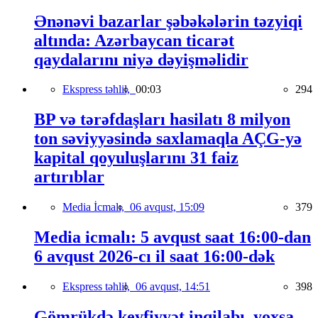
Ənənəvi bazarlar şəbəkələrin təzyiqi
altında: Azərbaycan ticarət
qaydalarını niyə dəyişməlidir
Ekspress təhlil,
00:03
294
BP və tərəfdaşları hasilatı 8 milyon
ton səviyyəsində saxlamaqla AÇG-yə
kapital qoyuluşlarını 31 faiz
artırıblar
Media İcmalı,
06 avqust, 15:09
379
Media icmalı: 5 avqust saat 16:00-dan
6 avqust 2026-cı il saat 16:00-dək
Ekspress təhlil,
06 avqust, 14:51
398
Gömrükdə keyfiyyət inqilabı, yoxsa