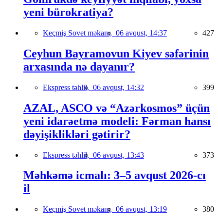
yeni bürokratiya?
Keçmiş Sovet məkanı,
06 avqust, 14:37
427
Ceyhun Bayramovun Kiyev səfərinin
arxasında nə dayanır?
Ekspress təhlil,
06 avqust, 14:32
399
AZAL, ASCO və “Azərkosmos” üçün
yeni idarəetmə modeli: Fərman hansı
dəyişiklikləri gətirir?
Ekspress təhlil,
06 avqust, 13:43
373
Məhkəmə icmalı: 3–5 avqust 2026-cı
il
Keçmiş Sovet məkanı,
06 avqust, 13:19
380