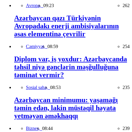
Avropa,
09:23
262
Azərbaycan qazı Türkiyənin
Avropadakı enerji ambisiyalarının
əsas elementinə çevrilir
Cəmiyyət,
08:59
254
Diplom var, iş yoxdur: Azərbaycanda
təhsil niyə gənclərin məşğulluğuna
təminat vermir?
Sosial sahə,
08:53
235
Azərbaycan minimumu: yaşamağı
təmin edən, lakin müstəqil həyata
yetməyən əməkhaqqı
Biznes,
08:44
239