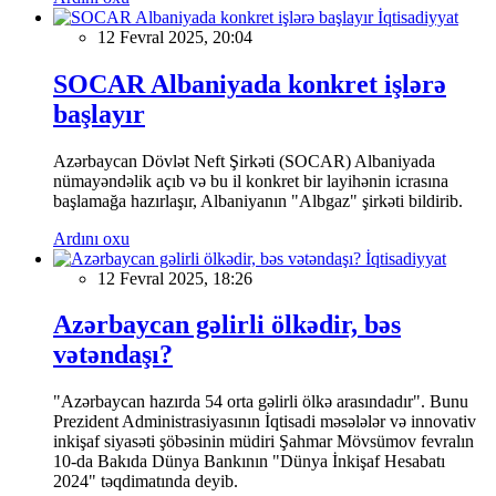
İqtisadiyyat
12 Fevral 2025, 20:04
SOCAR Albaniyada konkret işlərə
başlayır
Azərbaycan Dövlət Neft Şirkəti (SOCAR) Albaniyada
nümayəndəlik açıb və bu il konkret bir layihənin icrasına
başlamağa hazırlaşır, Albaniyanın "Albgaz" şirkəti bildirib.
Ardını oxu
İqtisadiyyat
12 Fevral 2025, 18:26
Azərbaycan gəlirli ölkədir, bəs
vətəndaşı?
"Azərbaycan hazırda 54 orta gəlirli ölkə arasındadır". Bunu
Prezident Administrasiyasının İqtisadi məsələlər və innovativ
inkişaf siyasəti şöbəsinin müdiri Şahmar Mövsümov fevralın
10-da Bakıda Dünya Bankının "Dünya İnkişaf Hesabatı
2024" təqdimatında deyib.