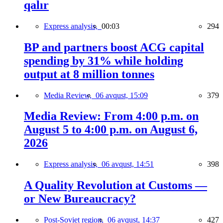
qalır
Express analysis,
00:03
294
BP and partners boost ACG capital
spending by 31% while holding
output at 8 million tonnes
Media Review,
06 avqust, 15:09
379
Media Review: From 4:00 p.m. on
August 5 to 4:00 p.m. on August 6,
2026
Express analysis,
06 avqust, 14:51
398
A Quality Revolution at Customs —
or New Bureaucracy?
Post-Soviet region,
06 avqust, 14:37
427