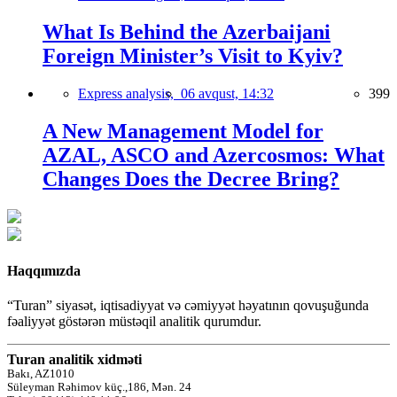
What Is Behind the Azerbaijani
Foreign Minister’s Visit to Kyiv?
Express analysis,
06 avqust, 14:32
399
A New Management Model for
AZAL, ASCO and Azercosmos: What
Changes Does the Decree Bring?
Haqqımızda
“Turan” siyasət, iqtisadiyyat və cəmiyyət həyatının qovuşuğunda
fəaliyyət göstərən müstəqil analitik qurumdur.
Turan analitik xidməti
Bakı, AZ1010
Süleyman Rəhimov küç.,186, Mən. 24