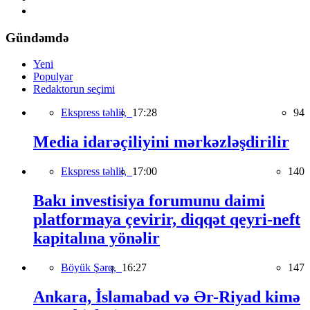
Gündəmdə
Yeni
Populyar
Redaktorun seçimi
Ekspress təhlil,
17:28
94
Media idarəçiliyini mərkəzləşdirilir
Ekspress təhlil,
17:00
140
Bakı investisiya forumunu daimi
platformaya çevirir, diqqət qeyri-neft
kapitalına yönəlir
Böyük Şərq,
16:27
147
Ankara, İslamabad və Ər-Riyad kimə