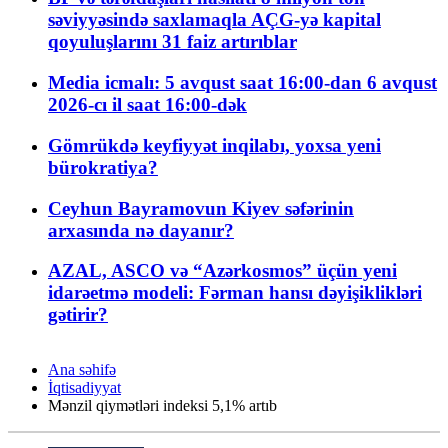
səviyyəsində saxlamaqla AÇG-yə kapital
qoyuluşlarını 31 faiz artırıblar
Media icmalı: 5 avqust saat 16:00-dan 6 avqust
2026-cı il saat 16:00-dək
Gömrükdə keyfiyyət inqilabı, yoxsa yeni
bürokratiya?
Ceyhun Bayramovun Kiyev səfərinin
arxasında nə dayanır?
AZAL, ASCO və “Azərkosmos” üçün yeni
idarəetmə modeli: Fərman hansı dəyişiklikləri
gətirir?
Ana səhifə
İqtisadiyyat
Mənzil qiymətləri indeksi 5,1% artıb