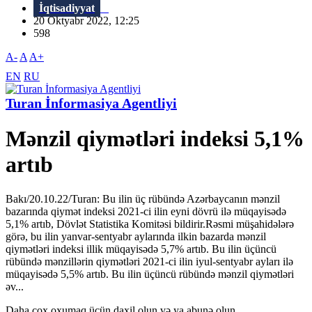
İqtisadiyyat
20 Oktyabr 2022, 12:25
598
A-
A
A+
EN
RU
Turan İnformasiya Agentliyi
Mənzil qiymətləri indeksi 5,1%
artıb
Bakı/20.10.22/Turan: Bu ilin üç rübündə Azərbaycanın mənzil
bazarında qiymət indeksi 2021-ci ilin eyni dövrü ilə müqayisədə
5,1% artıb, Dövlət Statistika Komitəsi bildirir.Rəsmi müşahidələrə
görə, bu ilin yanvar-sentyabr aylarında ilkin bazarda mənzil
qiymətləri indeksi illik müqayisədə 5,7% artıb. Bu ilin üçüncü
rübündə mənzillərin qiymətləri 2021-ci ilin iyul-sentyabr ayları ilə
müqayisədə 5,5% artıb. Bu ilin üçüncü rübündə mənzil qiymətləri
əv...
Daha çox oxumaq üçün daxil olun və ya abunə olun