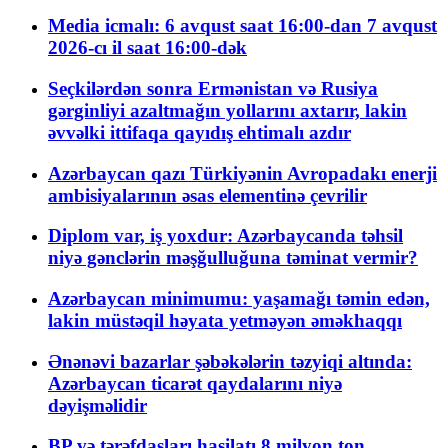
Media icmalı: 6 avqust saat 16:00-dan 7 avqust
2026-cı il saat 16:00-dək
Seçkilərdən sonra Ermənistan və Rusiya
gərginliyi azaltmağın yollarını axtarır, lakin
əvvəlki ittifaqa qayıdış ehtimalı azdır
Azərbaycan qazı Türkiyənin Avropadakı enerji
ambisiyalarının əsas elementinə çevrilir
Diplom var, iş yoxdur: Azərbaycanda təhsil
niyə gənclərin məşğulluğuna təminat vermir?
Azərbaycan minimumu: yaşamağı təmin edən,
lakin müstəqil həyata yetməyən əməkhaqqı
Ənənəvi bazarlar şəbəkələrin təzyiqi altında:
Azərbaycan ticarət qaydalarını niyə
dəyişməlidir
BP və tərəfdaşları hasilatı 8 milyon ton