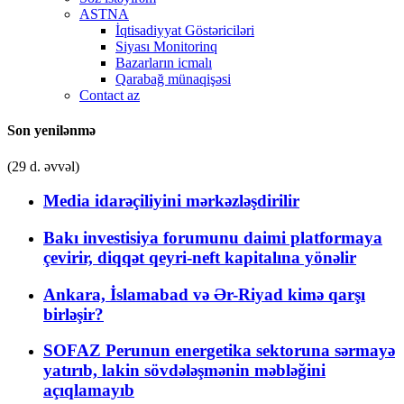
ASTNA
İqtisadiyyat Göstəriciləri
Siyası Monitorinq
Bazarların icmalı
Qarabağ münaqişəsi
Contact az
Son yenilənmə
(29 d. əvvəl)
Media idarəçiliyini mərkəzləşdirilir
Bakı investisiya forumunu daimi platformaya
çevirir, diqqət qeyri-neft kapitalına yönəlir
Ankara, İslamabad və Ər-Riyad kimə qarşı
birləşir?
SOFAZ Perunun energetika sektoruna sərmayə
yatırıb, lakin sövdələşmənin məbləğini
açıqlamayıb