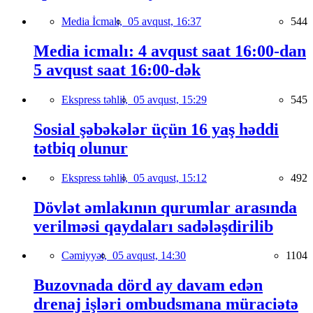
Media İcmalı,
05 avqust, 16:37
544
Media icmalı: 4 avqust saat 16:00-dan
5 avqust saat 16:00-dək
Ekspress təhlil,
05 avqust, 15:29
545
Sosial şəbəkələr üçün 16 yaş həddi
tətbiq olunur
Ekspress təhlil,
05 avqust, 15:12
492
Dövlət əmlakının qurumlar arasında
verilməsi qaydaları sadələşdirilib
Cəmiyyət,
05 avqust, 14:30
1104
Buzovnada dörd ay davam edən
drenaj işləri ombudsmana müraciətə