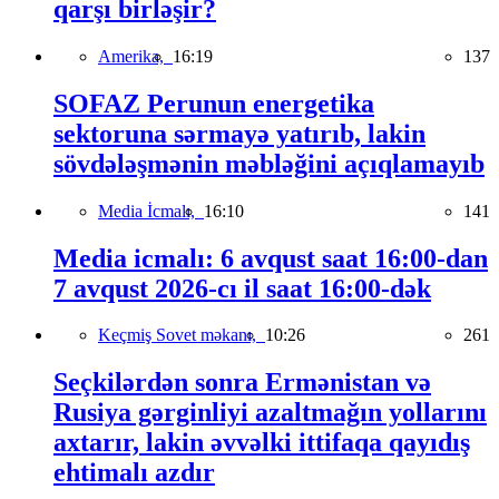
qarşı birləşir?
Amerika,
16:19
137
SOFAZ Perunun energetika
sektoruna sərmayə yatırıb, lakin
sövdələşmənin məbləğini açıqlamayıb
Media İcmalı,
16:10
141
Media icmalı: 6 avqust saat 16:00-dan
7 avqust 2026-cı il saat 16:00-dək
Keçmiş Sovet məkanı,
10:26
261
Seçkilərdən sonra Ermənistan və
Rusiya gərginliyi azaltmağın yollarını
axtarır, lakin əvvəlki ittifaqa qayıdış
ehtimalı azdır