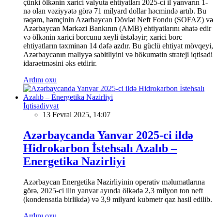
çünki ölkənin xarici valyuta ehtiyatları 2025-ci il yanvarın 1-
nə olan vəziyyətə görə 71 milyard dollar həcmində artıb. Bu
rəqəm, həmçinin Azərbaycan Dövlət Neft Fondu (SOFAZ) və
Azərbaycan Mərkəzi Bankının (AMB) ehtiyatlarını əhatə edir
və ölkənin xarici borcunu xeyli üstələyir; xarici borc
ehtiyatların təxminən 14 dəfə azdır. Bu güclü ehtiyat mövqeyi,
Azərbaycanın maliyyə sabitliyini və hökumətin strateji iqtisadi
idarəetməsini əks etdirir.
Ardını oxu
İqtisadiyyat
13 Fevral 2025, 14:07
Azərbaycanda Yanvar 2025-ci ildə
Hidrokarbon İstehsalı Azalıb –
Energetika Nazirliyi
Azərbaycan Energetika Nazirliyinin operativ məlumatlarına
görə, 2025-ci ilin yanvar ayında ölkədə 2,3 milyon ton neft
(kondensatla birlikdə) və 3,9 milyard kubmetr qaz hasil edilib.
Ardını oxu