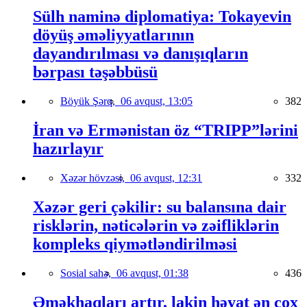
Sülh naminə diplomatiya: Tokayevin
döyüş əməliyyatlarının
dayandırılması və danışıqların
bərpası təşəbbüsü
Böyük Şərq,
06 avqust, 13:05
382
İran və Ermənistan öz “TRIPP”lərini
hazırlayır
Xəzər hövzəsi,
06 avqust, 12:31
332
Xəzər geri çəkilir: su balansına dair
risklərin, nəticələrin və zəifliklərin
kompleks qiymətləndirilməsi
Sosial sahə,
06 avqust, 01:38
436
Əməkhaqları artır, lakin həyat ən çox