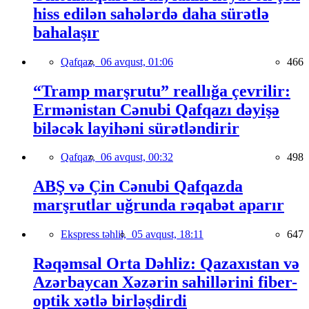
hiss edilən sahələrdə daha sürətlə
bahalaşır
Qafqaz,
06 avqust, 01:06
466
“Tramp marşrutu” reallığa çevrilir:
Ermənistan Cənubi Qafqazı dəyişə
biləcək layihəni sürətləndirir
Qafqaz,
06 avqust, 00:32
498
ABŞ və Çin Cənubi Qafqazda
marşrutlar uğrunda rəqabət aparır
Ekspress təhlil,
05 avqust, 18:11
647
Rəqəmsal Orta Dəhliz: Qazaxıstan və
Azərbaycan Xəzərin sahillərini fiber-
optik xətlə birləşdirdi