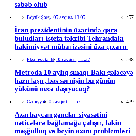
səbəb olub
Böyük Şərq,
05 avqust, 13:05
457
İran prezidentinin üzərində qara
buludlar: istefa təkzibi Tehrandakı
hakimiyyət mübarizəsini üzə çıxarır
Ekspress təhlil,
05 avqust, 12:27
538
Metroda 10 aylıq sınaq: Bakı gələcəyə
hazırlaşır, bəs sərnişin bu günün
yükünü necə daşıyacaq?
Cəmiyyət,
05 avqust, 11:57
479
Azərbaycan gənclər siyasətini
nəticələrə bağlamağa çalışır, lakin
məşğulluq və beyin axını problemləri