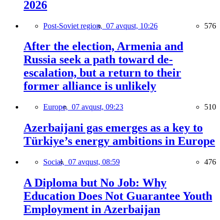
2026
Post-Soviet region,
07 avqust, 10:26
576
After the election, Armenia and
Russia seek a path toward de-
escalation, but a return to their
former alliance is unlikely
Europe,
07 avqust, 09:23
510
Azerbaijani gas emerges as a key to
Türkiye’s energy ambitions in Europe
Social,
07 avqust, 08:59
476
A Diploma but No Job: Why
Education Does Not Guarantee Youth
Employment in Azerbaijan