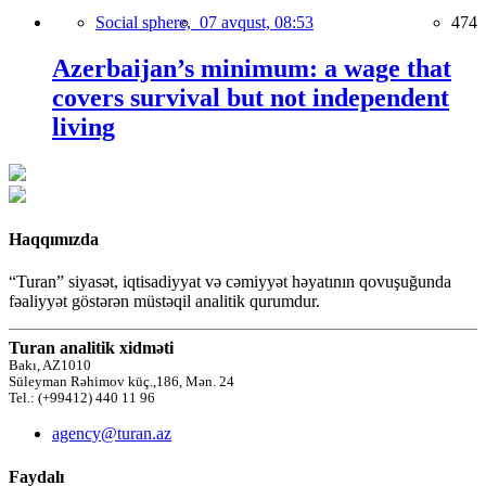
Social sphere,
07 avqust, 08:53
474
Azerbaijan’s minimum: a wage that
covers survival but not independent
living
Haqqımızda
“Turan” siyasət, iqtisadiyyat və cəmiyyət həyatının qovuşuğunda
fəaliyyət göstərən müstəqil analitik qurumdur.
Turan analitik xidməti
Bakı, AZ1010
Süleyman Rəhimov küç.,186, Mən. 24
Tel.: (+99412) 440 11 96
agency@turan.az
Faydalı