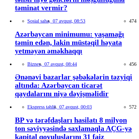
təminat vermir?
Sosial sahə,
07 avqust, 08:53
474
Azərbaycan minimumu: yaşamağı
təmin edən, lakin müstəqil həyata
yetməyən əməkhaqqı
Biznes,
07 avqust, 08:44
456
Ənənəvi bazarlar şəbəkələrin təzyiqi
altında: Azərbaycan ticarət
qaydalarını niyə dəyişməlidir
Ekspress təhlil,
07 avqust, 00:03
572
BP və tərəfdaşları hasilatı 8 milyon
ton səviyyəsində saxlamaqla AÇG-yə
kapital qoyuluşlarını 31 faiz