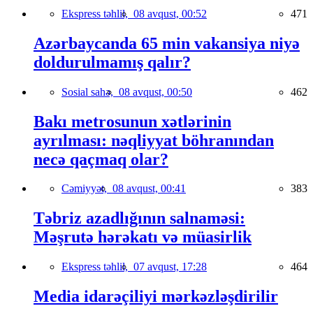
Ekspress təhlil,
08 avqust, 00:52
471
Azərbaycanda 65 min vakansiya niyə
doldurulmamış qalır?
Sosial sahə,
08 avqust, 00:50
462
Bakı metrosunun xətlərinin
ayrılması: nəqliyyat böhranından
necə qaçmaq olar?
Cəmiyyət,
08 avqust, 00:41
383
Təbriz azadlığının salnaməsi:
Məşrutə hərəkatı və müasirlik
Ekspress təhlil,
07 avqust, 17:28
464
Media idarəçiliyi mərkəzləşdirilir