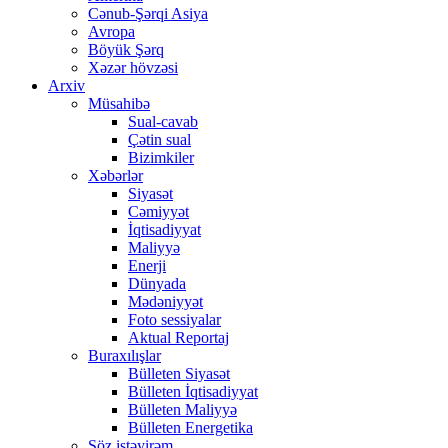
Cənub-Şərqi Asiya
Avropa
Böyük Şərq
Xəzər hövzəsi
Arxiv
Müsahibə
Sual-cavab
Çətin sual
Bizimkiler
Xəbərlər
Siyasət
Cəmiyyət
İqtisadiyyat
Maliyyə
Enerji
Dünyada
Mədəniyyət
Foto sessiyalar
Aktual Reportaj
Buraxılışlar
Bülleten Siyasət
Bülleten İqtisadiyyat
Bülleten Maliyyə
Bülleten Energetika
Söz istəyirəm