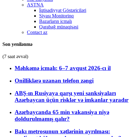
ASTNA
İqtisadiyyat Göstəriciləri
Siyası Monitorinq
Bazarların icmalı
Qarabağ münaqişəsi
Contact az
Son yenilənmə
(7 saat əvvəl)
Məhkəmə icmalı: 6–7 avqust 2026-cı il
Onilliklərə uzanan telefon zəngi
ABŞ-ın Rusiyaya qarşı yeni sanksiyaları
Azərbaycan üçün risklər və imkanlar yaradır
Azərbaycanda 65 min vakansiya niyə
doldurulmamış qalır?
Bakı metrosunun xətlərinin ayrılması: