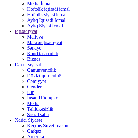
Media İcmalı
Həftəlik iqtisadi icmal
Həftəlik siyasi icmal
Aylıq İqtisadi İcmal
Aylıq Siyasi İcmal
İqtisadiyyat
Maliyyə
Makroiqtisadiyyat
Sənaye
Kənd təsərrüfatı
Biznes
Daxili siyasət
Qanunvericilik
Dövlət quruculuğu
Cəmiyyət
Gender
Din
İnsan Hüquqları
Media
Təhlükəsizlik
Sosial sahə
Xarici Siyasət
Keçmiş Sovet məkanı
Qafqaz
Amerika