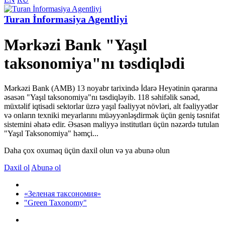
Turan İnformasiya Agentliyi
Mərkəzi Bank "Yaşıl
taksonomiya"nı təsdiqlədi
Mərkəzi Bank (AMB) 13 noyabr tarixində İdarə Heyətinin qərarına
əsasən "Yaşıl taksonomiya"nı təsdiqləyib. 118 səhifəlik sənəd,
müxtəlif iqtisadi sektorlar üzrə yaşıl fəaliyyət növləri, alt fəaliyyətlər
və onların texniki meyarlarını müəyyənləşdirmək üçün geniş təsnifat
sistemini əhatə edir. Əsasən maliyyə institutları üçün nəzərdə tutulan
"Yaşıl Taksonomiya" həmçi...
Daha çox oxumaq üçün daxil olun və ya abunə olun
Daxil ol
Abunə ol
«Зеленая таксономия»
"Green Taxonomy"