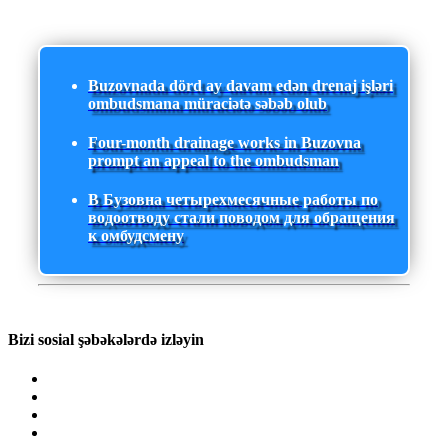
Buzovnada dörd ay davam edən drenaj işləri
ombudsmana müraciətə səbəb olub
Four-month drainage works in Buzovna
prompt an appeal to the ombudsman
В Бузовна четырехмесячные работы по
водоотводу стали поводом для обращения
к омбудсмену
Bizi sosial şəbəkələrdə izləyin