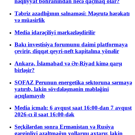
nəqliyyat böhranından necə qaçmaq olar?
Təbriz azadlığının salnaməsi: Məşrutə hərəkatı
və müasirlik
Media idarəçiliyi mərkəzləşdirilir
Bakı investisiya forumunu daimi platformaya
çevirir, diqqət qeyri-neft kapitalına yönəlir
Ankara, İslamabad və Ər-Riyad kimə qarşı
birləşir?
SOFAZ Perunun energetika sektoruna sərmayə
yatırıb, lakin sövdələşmənin məbləğini
açıqlamayıb
Media icmalı: 6 avqust saat 16:00-dan 7 avqust
2026-cı il saat 16:00-dək
Seçkilərdən sonra Ermənistan və Rusiya
gərginliyi azaltmağın yollarını axtarır, lakin