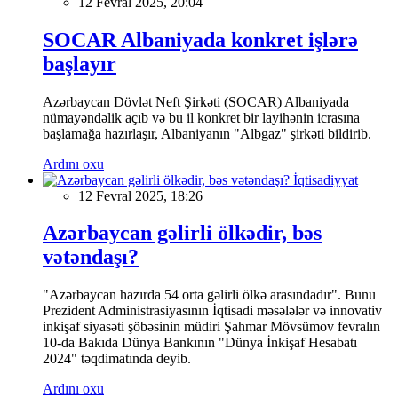
12 Fevral 2025, 20:04
SOCAR Albaniyada konkret işlərə
başlayır
Azərbaycan Dövlət Neft Şirkəti (SOCAR) Albaniyada
nümayəndəlik açıb və bu il konkret bir layihənin icrasına
başlamağa hazırlaşır, Albaniyanın "Albgaz" şirkəti bildirib.
Ardını oxu
İqtisadiyyat
12 Fevral 2025, 18:26
Azərbaycan gəlirli ölkədir, bəs
vətəndaşı?
"Azərbaycan hazırda 54 orta gəlirli ölkə arasındadır". Bunu
Prezident Administrasiyasının İqtisadi məsələlər və innovativ
inkişaf siyasəti şöbəsinin müdiri Şahmar Mövsümov fevralın
10-da Bakıda Dünya Bankının "Dünya İnkişaf Hesabatı
2024" təqdimatında deyib.
Ardını oxu