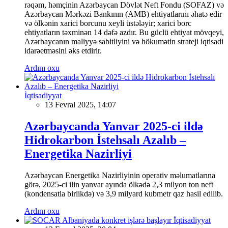
rəqəm, həmçinin Azərbaycan Dövlət Neft Fondu (SOFAZ) və
Azərbaycan Mərkəzi Bankının (AMB) ehtiyatlarını əhatə edir
və ölkənin xarici borcunu xeyli üstələyir; xarici borc
ehtiyatların təxminən 14 dəfə azdır. Bu güclü ehtiyat mövqeyi,
Azərbaycanın maliyyə sabitliyini və hökumətin strateji iqtisadi
idarəetməsini əks etdirir.
Ardını oxu
İqtisadiyyat
13 Fevral 2025, 14:07
Azərbaycanda Yanvar 2025-ci ildə
Hidrokarbon İstehsalı Azalıb –
Energetika Nazirliyi
Azərbaycan Energetika Nazirliyinin operativ məlumatlarına
görə, 2025-ci ilin yanvar ayında ölkədə 2,3 milyon ton neft
(kondensatla birlikdə) və 3,9 milyard kubmetr qaz hasil edilib.
Ardını oxu
İqtisadiyyat