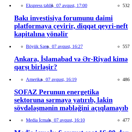
Ekspress təhlil,
07 avqust, 17:00
532
Bakı investisiya forumunu daimi
platformaya çevirir, diqqət qeyri-neft
kapitalına yönəlir
Böyük Şərq,
07 avqust, 16:27
557
Ankara, İslamabad və Ər-Riyad kimə
qarşı birləşir?
Amerika,
07 avqust, 16:19
486
SOFAZ Perunun energetika
sektoruna sərmayə yatırıb, lakin
sövdələşmənin məbləğini açıqlamayıb
Media İcmalı,
07 avqust, 16:10
477