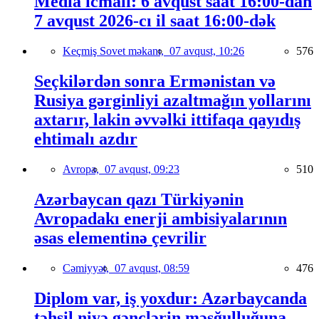
Media icmalı: 6 avqust saat 16:00-dan
7 avqust 2026-cı il saat 16:00-dək
Keçmiş Sovet məkanı,
07 avqust, 10:26
576
Seçkilərdən sonra Ermənistan və
Rusiya gərginliyi azaltmağın yollarını
axtarır, lakin əvvəlki ittifaqa qayıdış
ehtimalı azdır
Avropa,
07 avqust, 09:23
510
Azərbaycan qazı Türkiyənin
Avropadakı enerji ambisiyalarının
əsas elementinə çevrilir
Cəmiyyət,
07 avqust, 08:59
476
Diplom var, iş yoxdur: Azərbaycanda
təhsil niyə gənclərin məşğulluğuna