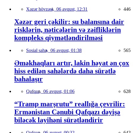
Xəzər hövzəsi,
06 avqust, 12:31
446
Xəzər geri çəkilir: su balansına dair
risklərin, nəticələrin və zəifliklərin
kompleks qiymətləndirilməsi
Sosial sahə,
06 avqust, 01:38
565
Əməkhaqları artır, lakin həyat ən çox
hiss edilən sahələrdə daha sürətlə
bahalaşır
Qafqaz,
06 avqust, 01:06
628
“Tramp marşrutu” reallığa çevrilir:
Ermənistan Cənubi Qafqazı dəyişə
biləcək layihəni sürətləndirir
Qafqaz,
06 avqust, 00:32
642