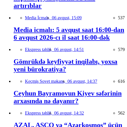
artırıblar
Media İcmalı,
06 avqust, 15:09
537
Media icmalı: 5 avqust saat 16:00-dan
6 avqust 2026-cı il saat 16:00-dək
Ekspress təhlil,
06 avqust, 14:51
579
Gömrükdə keyfiyyət inqilabı, yoxsa
yeni bürokratiya?
Keçmiş Sovet məkanı,
06 avqust, 14:37
616
Ceyhun Bayramovun Kiyev səfərinin
arxasında nə dayanır?
Ekspress təhlil,
06 avqust, 14:32
562
AZAL, ASCO və “Azərkosmos” üçün