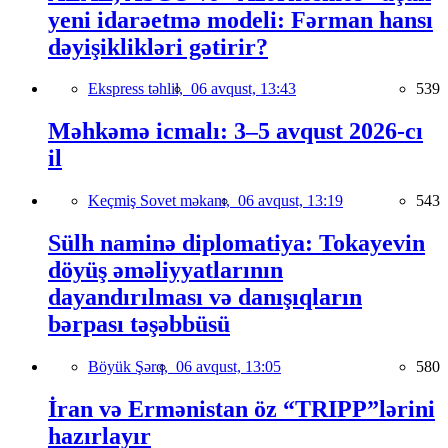
yeni idarəetmə modeli: Fərman hansı
dəyişiklikləri gətirir?
Ekspress təhlil,
06 avqust, 13:43
539
Məhkəmə icmalı: 3–5 avqust 2026-cı
il
Keçmiş Sovet məkanı,
06 avqust, 13:19
543
Sülh naminə diplomatiya: Tokayevin
döyüş əməliyyatlarının
dayandırılması və danışıqların
bərpası təşəbbüsü
Böyük Şərq,
06 avqust, 13:05
580
İran və Ermənistan öz “TRIPP”lərini
hazırlayır