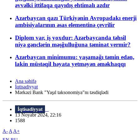
əvvəlki ittifaqa qayıdış ehtimalı azdır
Azərbaycan qazı Türkiyənin Avropadakı enerji
ambisiyalarının əsas elementinə çevrilir
Diplom var, iş yoxdur: Azərbaycanda təhsil
niyə gənclərin məşğulluğuna təminat vermir?
Azərbaycan minimumu: yaşamağı təmin edən,
lakin müstəqil həyata yetməyən əməkhaqqı
Ana səhifə
İqtisadiyyat
Mərkəzi Bank "Yaşıl taksonomiya"nı təsdiqlədi
İqtisadiyyat
13 Noyabr 2024, 22:16
1588
A-
A
A+
EN
RU