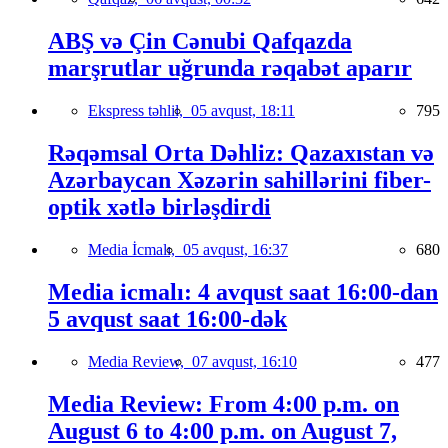
ABŞ və Çin Cənubi Qafqazda
marşrutlar uğrunda rəqabət aparır
Ekspress təhlil,
05 avqust, 18:11
795
Rəqəmsal Orta Dəhliz: Qazaxıstan və
Azərbaycan Xəzərin sahillərini fiber-
optik xətlə birləşdirdi
Media İcmalı,
05 avqust, 16:37
680
Media icmalı: 4 avqust saat 16:00-dan
5 avqust saat 16:00-dək
Media Review,
07 avqust, 16:10
477
Media Review: From 4:00 p.m. on
August 6 to 4:00 p.m. on August 7,