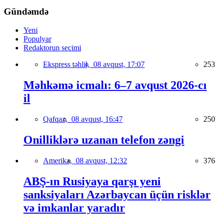
Gündəmdə
Yeni
Populyar
Redaktorun seçimi
Ekspress təhlil,
08 avqust, 17:07
253
Məhkəmə icmalı: 6–7 avqust 2026-cı
il
Qafqaz,
08 avqust, 16:47
250
Onilliklərə uzanan telefon zəngi
Amerika,
08 avqust, 12:32
376
ABŞ-ın Rusiyaya qarşı yeni
sanksiyaları Azərbaycan üçün risklər
və imkanlar yaradır