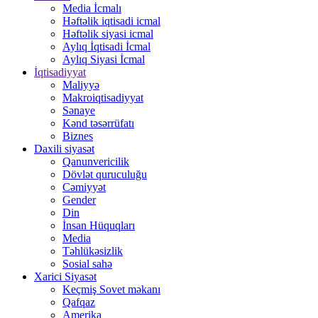
Media İcmalı
Həftəlik iqtisadi icmal
Həftəlik siyasi icmal
Aylıq İqtisadi İcmal
Aylıq Siyasi İcmal
İqtisadiyyat
Maliyyə
Makroiqtisadiyyat
Sənaye
Kənd təsərrüfatı
Biznes
Daxili siyasət
Qanunvericilik
Dövlət quruculuğu
Cəmiyyət
Gender
Din
İnsan Hüquqları
Media
Təhlükəsizlik
Sosial sahə
Xarici Siyasət
Keçmiş Sovet məkanı
Qafqaz
Amerika