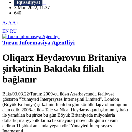
İqtisadiyyat
3 Mart 2022, 11:37
640
A-
A
A+
EN
RU
Turan İnformasiya Agentliyi
Oliqarx Heydərovun Britaniya
şirkətinin Bakıdakı filialı
bağlanır
Bakı/03.03.22/Turan: 2009-cu ildən Azərbaycanda fəaliyyət
göstərən "Yunayted İnterprayses Interneşınıl Limited", London
(Böyük Britaniya) şirkətinin filialı bu gün könüllü ləğv olunduğunu
elan edib. 2008-ci ildə Tale və Nicat Heydərov qardaşlarının iştirakı
ilə yaradılan bu şirkət bu gün Böyük Britaniyada milyonlarla
dollarlıq maliyyə itkilərinə baxmayaraq mövcudluğunu davam
etdirən 11 şirkət arasında yeganədir."Yunayted İnterprayses
Interneşınıl...