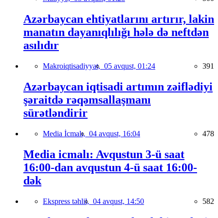
Azərbaycan ehtiyatlarını artırır, lakin
manatın dayanıqlılığı hələ də neftdən
asılıdır
Makroiqtisadiyyat,
05 avqust, 01:24
391
Azərbaycan iqtisadi artımın zəiflədiyi
şəraitdə rəqəmsallaşmanı
sürətləndirir
Media İcmalı,
04 avqust, 16:04
478
Media icmalı: Avqustun 3-ü saat
16:00-dan avqustun 4-ü saat 16:00-
dək
Ekspress təhlil,
04 avqust, 14:50
582