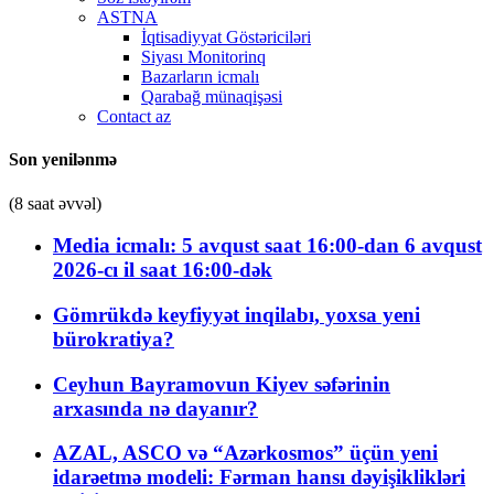
ASTNA
İqtisadiyyat Göstəriciləri
Siyası Monitorinq
Bazarların icmalı
Qarabağ münaqişəsi
Contact az
Son yenilənmə
(8 saat əvvəl)
Media icmalı: 5 avqust saat 16:00-dan 6 avqust
2026-cı il saat 16:00-dək
Gömrükdə keyfiyyət inqilabı, yoxsa yeni
bürokratiya?
Ceyhun Bayramovun Kiyev səfərinin
arxasında nə dayanır?
AZAL, ASCO və “Azərkosmos” üçün yeni
idarəetmə modeli: Fərman hansı dəyişiklikləri