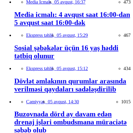
Media İcmalı,
05 avqust, 16:37
473
Media icmalı: 4 avqust saat 16:00-dan
5 avqust saat 16:00-dək
Ekspress təhlil,
05 avqust, 15:29
467
Sosial şəbəkələr üçün 16 yaş həddi
tətbiq olunur
Ekspress təhlil,
05 avqust, 15:12
434
Dövlət əmlakının qurumlar arasında
verilməsi qaydaları sadələşdirilib
Cəmiyyət,
05 avqust, 14:30
1015
Buzovnada dörd ay davam edən
drenaj işləri ombudsmana müraciətə
səbəb olub