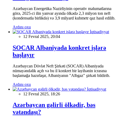
Azərbaycan Energetika Nazirliyinin operativ məlumatlarına
görə, 2025-ci ilin yanvar ayında ölkədə 2,3 milyon ton neft
(kondensatla birlikdə) və 3,9 milyard kubmetr qaz hasil edilib.
Ardını oxu
İqtisadiyyat
12 Fevral 2025, 20:04
SOCAR Albaniyada konkret işlərə
başlayır
Azərbaycan Dövlət Neft Şirkəti (SOCAR) Albaniyada
nümayəndəlik açıb və bu il konkret bir layihənin icrasına
başlamağa hazırlaşır, Albaniyanın "Albgaz" şirkəti bildirib.
Ardını oxu
İqtisadiyyat
12 Fevral 2025, 18:26
Azərbaycan gəlirli ölkədir, bəs
vətəndaşı?