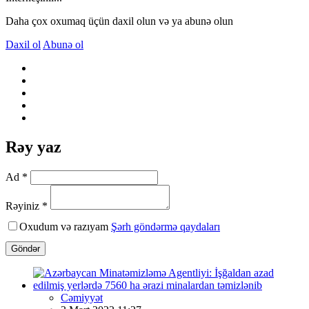
Daha çox oxumaq üçün daxil olun və ya abunə olun
Daxil ol
Abunə ol
Rəy yaz
Ad *
Rəyiniz *
Oxudum və razıyam
Şərh göndərmə qaydaları
Göndər
Cəmiyyət