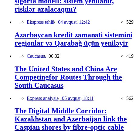
sığorta modeli: sistem yenilənir,
risklər azalacaqmı?
Ekspress təhlil,
04 avqust, 12:42
529
Azərbaycan kredit zəmanəti sistemini
regionlar və Qarabağ üçün yeniləyir
Caucasus,
00:32
419
The United States and China Are
Competingfor Routes Through the
South Caucasus
Express analysis,
05 avqust, 18:11
562
The Digital Middle Corridor:
Kazakhstan and Azerbaijan link the
Caspian shores by fibre-optic cable