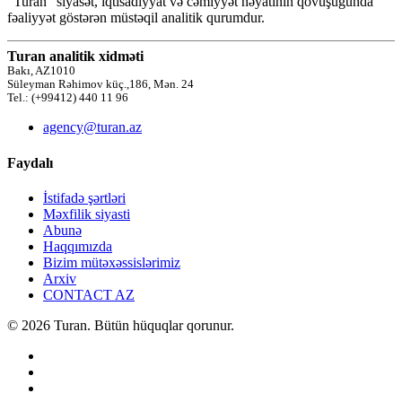
“Turan” siyasət, iqtisadiyyat və cəmiyyət həyatının qovuşuğunda
fəaliyyət göstərən müstəqil analitik qurumdur.
Turan analitik xidməti
Bakı, AZ1010
Süleyman Rəhimov küç.,186, Mən. 24
Tel.: (+99412) 440 11 96
agency@turan.az
Faydalı
İstifadə şərtləri
Məxfilik siyasti
Abunə
Haqqımızda
Bizim mütəxəssislərimiz
Arxiv
CONTACT AZ
© 2026 Turan. Bütün hüquqlar qorunur.