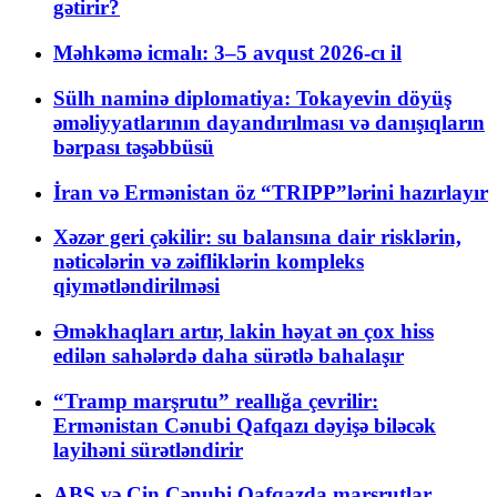
gətirir?
Məhkəmə icmalı: 3–5 avqust 2026-cı il
Sülh naminə diplomatiya: Tokayevin döyüş
əməliyyatlarının dayandırılması və danışıqların
bərpası təşəbbüsü
İran və Ermənistan öz “TRIPP”lərini hazırlayır
Xəzər geri çəkilir: su balansına dair risklərin,
nəticələrin və zəifliklərin kompleks
qiymətləndirilməsi
Əməkhaqları artır, lakin həyat ən çox hiss
edilən sahələrdə daha sürətlə bahalaşır
“Tramp marşrutu” reallığa çevrilir:
Ermənistan Cənubi Qafqazı dəyişə biləcək
layihəni sürətləndirir
ABŞ və Çin Cənubi Qafqazda marşrutlar