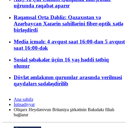
uğrunda rəqabət aparır
Rəqəmsal Orta Dəhliz: Qazaxıstan və
Azərbaycan Xəzərin sahillərini fiber-optik xətlə
birləşdirdi
Media icmalı: 4 avqust saat 16:00-dan 5 avqust
saat 16:00-dək
Sosial şəbəkələr üçün 16 yaş həddi tətbiq
olunur
Dövlət əmlakının qurumlar arasında verilməsi
qaydaları sadələşdirilib
Ana səhifə
İqtisadiyyat
Oliqarx Heydərovun Britaniya şirkətinin Bakıdakı filialı
bağlanır