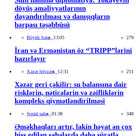
Sülh naminə diplomatiya: Tokayevin
döyüş əməliyyatlarının
dayandırılması və danışıqların
bərpası təşəbbüsü
Böyük Şərq,
13:05
279
İran və Ermənistan öz “TRIPP”lərini
hazırlayır
Xəzər hövzəsi,
12:31
251
Xəzər geri çəkilir: su balansına dair
risklərin, nəticələrin və zəifliklərin
kompleks qiymətləndirilməsi
Sosial sahə,
01:38
348
Əməkhaqları artır, lakin həyat ən çox
hiss edilən sahələrdə daha sürətlə