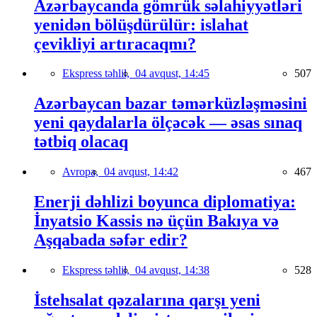
Azərbaycanda gömrük səlahiyyətləri
yenidən bölüşdürülür: islahat
çevikliyi artıracaqmı?
Ekspress təhlil,
04 avqust, 14:45
507
Azərbaycan bazar təmərküzləşməsini
yeni qaydalarla ölçəcək — əsas sınaq
tətbiq olacaq
Avropa,
04 avqust, 14:42
467
Enerji dəhlizi boyunca diplomatiya:
İnyatsio Kassis nə üçün Bakıya və
Aşqabada səfər edir?
Ekspress təhlil,
04 avqust, 14:38
528
İstehsalat qəzalarına qarşı yeni