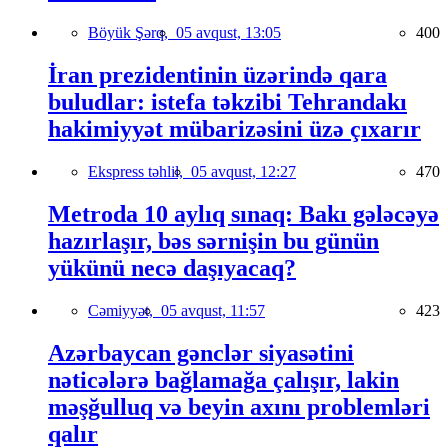
Böyük Şərq,
05 avqust, 13:05
400
İran prezidentinin üzərində qara
buludlar: istefa təkzibi Tehrandakı
hakimiyyət mübarizəsini üzə çıxarır
Ekspress təhlil,
05 avqust, 12:27
470
Metroda 10 aylıq sınaq: Bakı gələcəyə
hazırlaşır, bəs sərnişin bu günün
yükünü necə daşıyacaq?
Cəmiyyət,
05 avqust, 11:57
423
Azərbaycan gənclər siyasətini
nəticələrə bağlamağa çalışır, lakin
məşğulluq və beyin axını problemləri
qalır