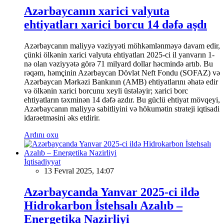
Azərbaycanın xarici valyuta
ehtiyatları xarici borcu 14 dəfə aşdı
Azərbaycanın maliyyə vəziyyəti möhkəmlənməyə davam edir,
çünki ölkənin xarici valyuta ehtiyatları 2025-ci il yanvarın 1-
nə olan vəziyyətə görə 71 milyard dollar həcmində artıb. Bu
rəqəm, həmçinin Azərbaycan Dövlət Neft Fondu (SOFAZ) və
Azərbaycan Mərkəzi Bankının (AMB) ehtiyatlarını əhatə edir
və ölkənin xarici borcunu xeyli üstələyir; xarici borc
ehtiyatların təxminən 14 dəfə azdır. Bu güclü ehtiyat mövqeyi,
Azərbaycanın maliyyə sabitliyini və hökumətin strateji iqtisadi
idarəetməsini əks etdirir.
Ardını oxu
İqtisadiyyat
13 Fevral 2025, 14:07
Azərbaycanda Yanvar 2025-ci ildə
Hidrokarbon İstehsalı Azalıb –
Energetika Nazirliyi