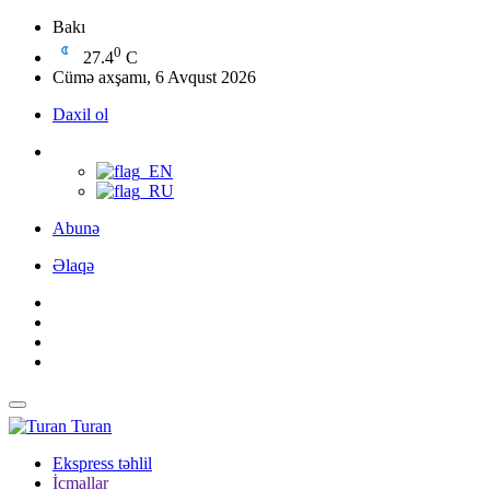
Bakı
0
27.4
C
Cümə axşamı, 6 Avqust 2026
Daxil ol
Abunə
Əlaqə
Turan
Ekspress təhlil
İcmallar