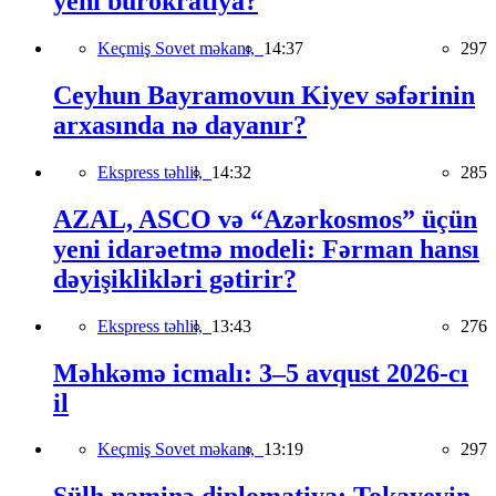
yeni bürokratiya?
Keçmiş Sovet məkanı,
14:37
297
Ceyhun Bayramovun Kiyev səfərinin
arxasında nə dayanır?
Ekspress təhlil,
14:32
285
AZAL, ASCO və “Azərkosmos” üçün
yeni idarəetmə modeli: Fərman hansı
dəyişiklikləri gətirir?
Ekspress təhlil,
13:43
276
Məhkəmə icmalı: 3–5 avqust 2026-cı
il
Keçmiş Sovet məkanı,
13:19
297