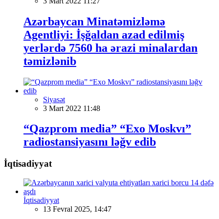
3 Mart 2022 11:27
Azərbaycan Minatəmizləmə
Agentliyi: İşğaldan azad edilmiş
yerlərdə 7560 ha ərazi minalardan
təmizlənib
Siyasət
3 Mart 2022 11:48
“Qazprom media” “Exo Moskvı”
radiostansiyasını ləğv edib
İqtisadiyyat
İqtisadiyyat
13 Fevral 2025, 14:47