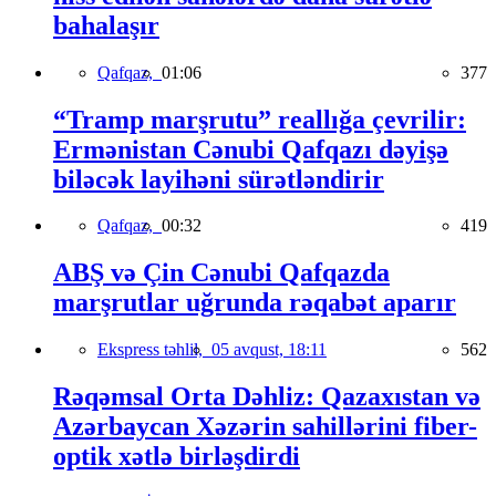
bahalaşır
Qafqaz,
01:06
377
“Tramp marşrutu” reallığa çevrilir:
Ermənistan Cənubi Qafqazı dəyişə
biləcək layihəni sürətləndirir
Qafqaz,
00:32
419
ABŞ və Çin Cənubi Qafqazda
marşrutlar uğrunda rəqabət aparır
Ekspress təhlil,
05 avqust, 18:11
562
Rəqəmsal Orta Dəhliz: Qazaxıstan və
Azərbaycan Xəzərin sahillərini fiber-
optik xətlə birləşdirdi