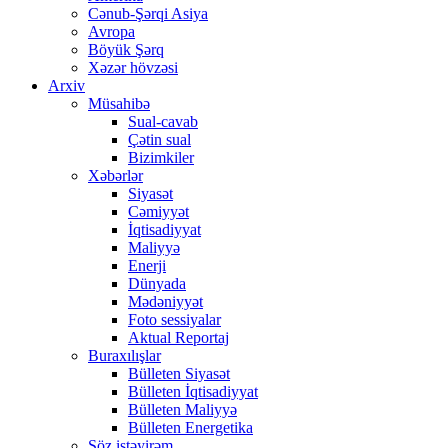
Cənub-Şərqi Asiya
Avropa
Böyük Şərq
Xəzər hövzəsi
Arxiv
Müsahibə
Sual-cavab
Çətin sual
Bizimkiler
Xəbərlər
Siyasət
Cəmiyyət
İqtisadiyyat
Maliyyə
Enerji
Dünyada
Mədəniyyət
Foto sessiyalar
Aktual Reportaj
Buraxılışlar
Bülleten Siyasət
Bülleten İqtisadiyyat
Bülleten Maliyyə
Bülleten Energetika
Söz istəyirəm