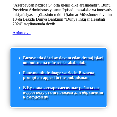
"Azərbaycan hazırda 54 orta gəlirli ölkə arasındadır". Bunu
Prezident Administrasiyasının İqtisadi məsələlər və innovativ
inkişaf siyasəti şöbəsinin müdiri Şahmar Mövsümov fevralın
10-da Bakıda Dünya Bankının "Dünya İnkişaf Hesabatı
2024" təqdimatında deyib.
Ardını oxu
Buzovnada dörd ay davam edən drenaj işləri
ombudsmana müraciətə səbəb olub
Four-month drainage works in Buzovna
prompt an appeal to the ombudsman
В Бузовна четырехмесячные работы по
водоотводу стали поводом для обращения
к омбудсмену