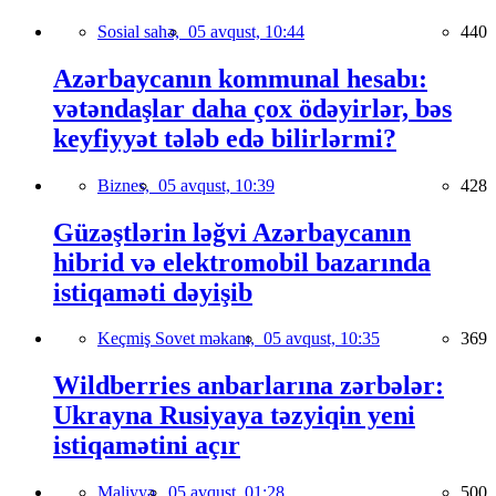
Sosial sahə,
05 avqust, 10:44
440
Azərbaycanın kommunal hesabı:
vətəndaşlar daha çox ödəyirlər, bəs
keyfiyyət tələb edə bilirlərmi?
Biznes,
05 avqust, 10:39
428
Güzəştlərin ləğvi Azərbaycanın
hibrid və elektromobil bazarında
istiqaməti dəyişib
Keçmiş Sovet məkanı,
05 avqust, 10:35
369
Wildberries anbarlarına zərbələr:
Ukrayna Rusiyaya təzyiqin yeni
istiqamətini açır
Maliyyə,
05 avqust, 01:28
500