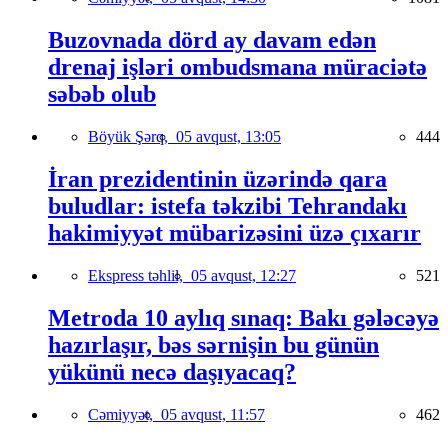
Buzovnada dörd ay davam edən
drenaj işləri ombudsmana müraciətə
səbəb olub
Böyük Şərq,
05 avqust, 13:05
444
İran prezidentinin üzərində qara
buludlar: istefa təkzibi Tehrandakı
hakimiyyət mübarizəsini üzə çıxarır
Ekspress təhlil,
05 avqust, 12:27
521
Metroda 10 aylıq sınaq: Bakı gələcəyə
hazırlaşır, bəs sərnişin bu günün
yükünü necə daşıyacaq?
Cəmiyyət,
05 avqust, 11:57
462