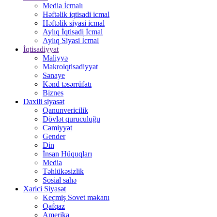
Media İcmalı
Həftəlik iqtisadi icmal
Həftəlik siyasi icmal
Aylıq İqtisadi İcmal
Aylıq Siyasi İcmal
İqtisadiyyat
Maliyyə
Makroiqtisadiyyat
Sənaye
Kənd təsərrüfatı
Biznes
Daxili siyasət
Qanunvericilik
Dövlət quruculuğu
Cəmiyyət
Gender
Din
İnsan Hüquqları
Media
Təhlükəsizlik
Sosial sahə
Xarici Siyasət
Keçmiş Sovet məkanı
Qafqaz
Amerika