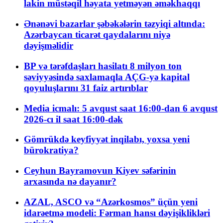
lakin müstəqil həyata yetməyən əməkhaqqı
Ənənəvi bazarlar şəbəkələrin təzyiqi altında:
Azərbaycan ticarət qaydalarını niyə
dəyişməlidir
BP və tərəfdaşları hasilatı 8 milyon ton
səviyyəsində saxlamaqla AÇG-yə kapital
qoyuluşlarını 31 faiz artırıblar
Media icmalı: 5 avqust saat 16:00-dan 6 avqust
2026-cı il saat 16:00-dək
Gömrükdə keyfiyyət inqilabı, yoxsa yeni
bürokratiya?
Ceyhun Bayramovun Kiyev səfərinin
arxasında nə dayanır?
AZAL, ASCO və “Azərkosmos” üçün yeni
idarəetmə modeli: Fərman hansı dəyişiklikləri