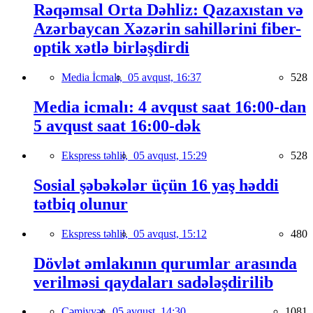
Rəqəmsal Orta Dəhliz: Qazaxıstan və
Azərbaycan Xəzərin sahillərini fiber-
optik xətlə birləşdirdi
Media İcmalı,
05 avqust, 16:37
528
Media icmalı: 4 avqust saat 16:00-dan
5 avqust saat 16:00-dək
Ekspress təhlil,
05 avqust, 15:29
528
Sosial şəbəkələr üçün 16 yaş həddi
tətbiq olunur
Ekspress təhlil,
05 avqust, 15:12
480
Dövlət əmlakının qurumlar arasında
verilməsi qaydaları sadələşdirilib
Cəmiyyət,
05 avqust, 14:30
1081