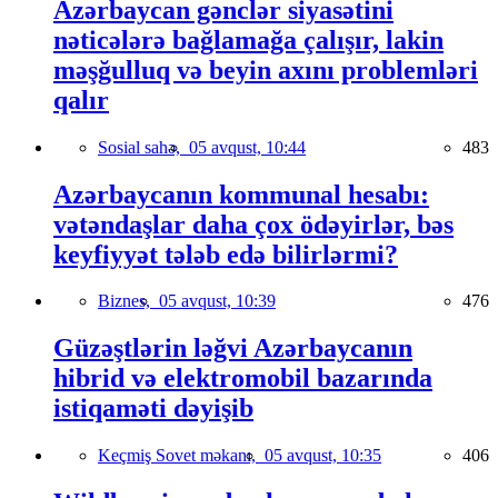
Azərbaycan gənclər siyasətini
nəticələrə bağlamağa çalışır, lakin
məşğulluq və beyin axını problemləri
qalır
Sosial sahə,
05 avqust, 10:44
483
Azərbaycanın kommunal hesabı:
vətəndaşlar daha çox ödəyirlər, bəs
keyfiyyət tələb edə bilirlərmi?
Biznes,
05 avqust, 10:39
476
Güzəştlərin ləğvi Azərbaycanın
hibrid və elektromobil bazarında
istiqaməti dəyişib
Keçmiş Sovet məkanı,
05 avqust, 10:35
406