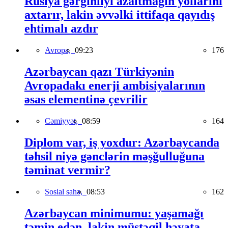
Rusiya gərginliyi azaltmağın yollarını
axtarır, lakin əvvəlki ittifaqa qayıdış
ehtimalı azdır
Avropa,
09:23
176
Azərbaycan qazı Türkiyənin
Avropadakı enerji ambisiyalarının
əsas elementinə çevrilir
Cəmiyyət,
08:59
164
Diplom var, iş yoxdur: Azərbaycanda
təhsil niyə gənclərin məşğulluğuna
təminat vermir?
Sosial sahə,
08:53
162
Azərbaycan minimumu: yaşamağı
təmin edən, lakin müstəqil həyata