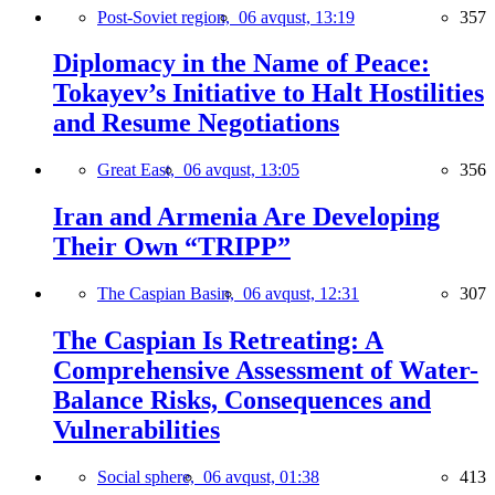
Post-Soviet region,
06 avqust, 13:19
357
Diplomacy in the Name of Peace:
Tokayev’s Initiative to Halt Hostilities
and Resume Negotiations
Great East,
06 avqust, 13:05
356
Iran and Armenia Are Developing
Their Own “TRIPP”
The Caspian Basin,
06 avqust, 12:31
307
The Caspian Is Retreating: A
Comprehensive Assessment of Water-
Balance Risks, Consequences and
Vulnerabilities
Social sphere,
06 avqust, 01:38
413