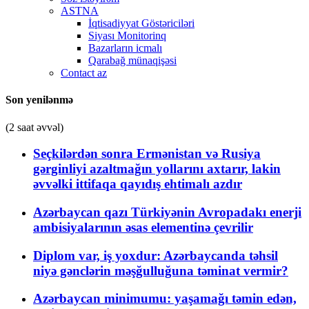
ASTNA
İqtisadiyyat Göstəriciləri
Siyası Monitorinq
Bazarların icmalı
Qarabağ münaqişəsi
Contact az
Son yenilənmə
(2 saat əvvəl)
Seçkilərdən sonra Ermənistan və Rusiya
gərginliyi azaltmağın yollarını axtarır, lakin
əvvəlki ittifaqa qayıdış ehtimalı azdır
Azərbaycan qazı Türkiyənin Avropadakı enerji
ambisiyalarının əsas elementinə çevrilir
Diplom var, iş yoxdur: Azərbaycanda təhsil
niyə gənclərin məşğulluğuna təminat vermir?
Azərbaycan minimumu: yaşamağı təmin edən,