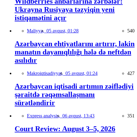
Wildberries anbarlarına zərbələr:
Ukrayna Rusiyaya təzyiqin yeni
istiqamətini açır
Maliyyə,
05 avqust, 01:28
540
Azərbaycan ehtiyatlarını artırır, lakin
manatın dayanıqlılığı hələ də neftdən
asılıdır
Makroiqtisadiyyat,
05 avqust, 01:24
427
Azərbaycan iqtisadi artımın zəiflədiyi
şəraitdə rəqəmsallaşmanı
sürətləndirir
Express analysis,
06 avqust, 13:43
351
Court Review: August 3–5, 2026