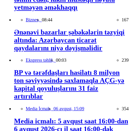
yetməyən əməkhaqqı
Biznes,
08:44
167
Ənənəvi bazarlar şəbəkələrin təzyiqi
altında: Azərbaycan ticarət
qaydalarını niyə dəyişməlidir
Ekspress təhlil,
00:03
239
BP və tərəfdaşları hasilatı 8 milyon
ton səviyyəsində saxlamaqla AÇG-yə
kapital qoyuluşlarını 31 faiz
artırıblar
Media İcmalı,
06 avqust, 15:09
354
Media icmalı: 5 avqust saat 16:00-dan
6 avqust 2026-cı il saat 16:00-dək