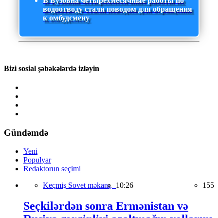
В Бузовна четырехмесячные работы по
водоотводу стали поводом для обращения
к омбудсмену
Bizi sosial şəbəkələrdə izləyin
Gündəmdə
Yeni
Populyar
Redaktorun seçimi
Keçmiş Sovet məkanı,
10:26
155
Seçkilərdən sonra Ermənistan və