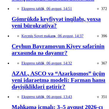
Ekspress təhlil,
06 avqust, 14:51
372
Gömrükdə keyfiyyət inqilabı, yoxsa
yeni bürokratiya?
Keçmiş Sovet məkanı,
06 avqust, 14:37
396
Ceyhun Bayramovun Kiyev səfərinin
arxasında nə dayanır?
Ekspress təhlil,
06 avqust, 14:32
367
AZAL, ASCO və “Azərkosmos” üçün
yeni idarəetmə modeli: Fərman hansı
dəyişiklikləri gətirir?
Ekspress təhlil,
06 avqust, 13:43
351
Məhkəmə icmalı: 3–5 avqust 2026-cı