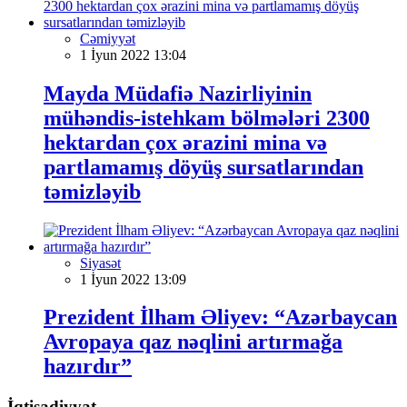
Cəmiyyət
1 İyun 2022 13:04
Mayda Müdafiə Nazirliyinin
mühəndis-istehkam bölmələri 2300
hektardan çox ərazini mina və
partlamamış döyüş sursatlarından
təmizləyib
Siyasət
1 İyun 2022 13:09
Prezident İlham Əliyev: “Azərbaycan
Avropaya qaz nəqlini artırmağa
hazırdır”
İqtisadiyyat