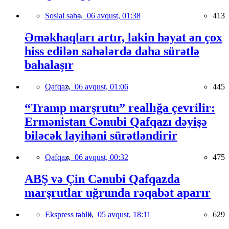
Sosial sahə,
06 avqust, 01:38
413
Əməkhaqları artır, lakin həyat ən çox
hiss edilən sahələrdə daha sürətlə
bahalaşır
Qafqaz,
06 avqust, 01:06
445
“Tramp marşrutu” reallığa çevrilir:
Ermənistan Cənubi Qafqazı dəyişə
biləcək layihəni sürətləndirir
Qafqaz,
06 avqust, 00:32
475
ABŞ və Çin Cənubi Qafqazda
marşrutlar uğrunda rəqabət aparır
Ekspress təhlil,
05 avqust, 18:11
629