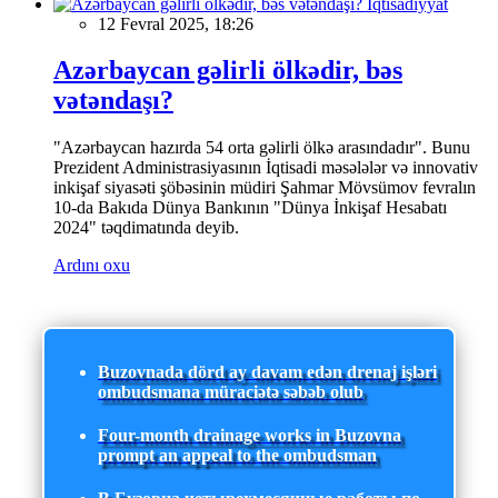
İqtisadiyyat
12 Fevral 2025, 18:26
Azərbaycan gəlirli ölkədir, bəs
vətəndaşı?
"Azərbaycan hazırda 54 orta gəlirli ölkə arasındadır". Bunu
Prezident Administrasiyasının İqtisadi məsələlər və innovativ
inkişaf siyasəti şöbəsinin müdiri Şahmar Mövsümov fevralın
10-da Bakıda Dünya Bankının "Dünya İnkişaf Hesabatı
2024" təqdimatında deyib.
Ardını oxu
Buzovnada dörd ay davam edən drenaj işləri
ombudsmana müraciətə səbəb olub
Four-month drainage works in Buzovna
prompt an appeal to the ombudsman