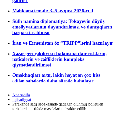
gətirir?
Məhkəmə icmalı: 3–5 avqust 2026-cı il
Sülh naminə diplomatiya: Tokayevin döyüş
əməliyyatlarının dayandırılması və danışıqların
bərpası təşəbbüsü
İran və Ermənistan öz “TRIPP”lərini hazırlayır
Xəzər geri çəkilir: su balansına dair risklərin,
nəticələrin və zəifliklərin kompleks
qiymətləndirilməsi
Əməkhaqları artır, lakin həyat ən çox hiss
edilən sahələrdə daha sürətlə bahalaşır
Ana səhifə
İqtisadiyyat
Pərakəndə satış şəbəkəsində qadağan olunmuş polietilen
torbalardan istifadə məsələləri müzakirə edilib