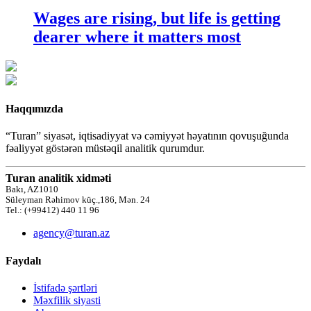
Wages are rising, but life is getting
dearer where it matters most
Haqqımızda
“Turan” siyasət, iqtisadiyyat və cəmiyyət həyatının qovuşuğunda
fəaliyyət göstərən müstəqil analitik qurumdur.
Turan analitik xidməti
Bakı, AZ1010
Süleyman Rəhimov küç.,186, Mən. 24
Tel.: (+99412) 440 11 96
agency@turan.az
Faydalı
İstifadə şərtləri
Məxfilik siyasti