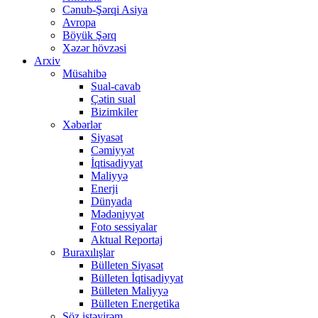
Cənub-Şərqi Asiya
Avropa
Böyük Şərq
Xəzər hövzəsi
Arxiv
Müsahibə
Sual-cavab
Çətin sual
Bizimkiler
Xəbərlər
Siyasət
Cəmiyyət
İqtisadiyyat
Maliyyə
Enerji
Dünyada
Mədəniyyət
Foto sessiyalar
Aktual Reportaj
Buraxılışlar
Bülleten Siyasət
Bülleten İqtisadiyyat
Bülleten Maliyyə
Bülleten Energetika
Söz istəyirəm