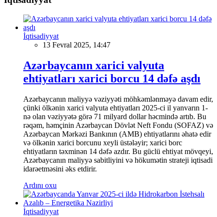
İqtisadiyyat
13 Fevral 2025, 14:47
Azərbaycanın xarici valyuta
ehtiyatları xarici borcu 14 dəfə aşdı
Azərbaycanın maliyyə vəziyyəti möhkəmlənməyə davam edir,
çünki ölkənin xarici valyuta ehtiyatları 2025-ci il yanvarın 1-
nə olan vəziyyətə görə 71 milyard dollar həcmində artıb. Bu
rəqəm, həmçinin Azərbaycan Dövlət Neft Fondu (SOFAZ) və
Azərbaycan Mərkəzi Bankının (AMB) ehtiyatlarını əhatə edir
və ölkənin xarici borcunu xeyli üstələyir; xarici borc
ehtiyatların təxminən 14 dəfə azdır. Bu güclü ehtiyat mövqeyi,
Azərbaycanın maliyyə sabitliyini və hökumətin strateji iqtisadi
idarəetməsini əks etdirir.
Ardını oxu
İqtisadiyyat