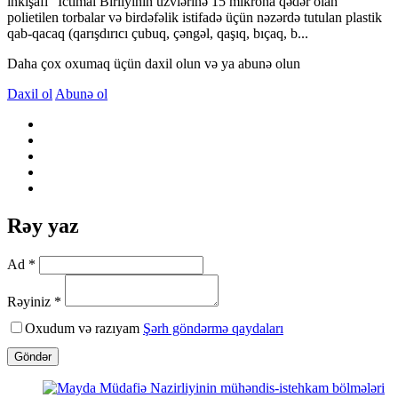
inkişafı” İctimai Birliyinin üzvlərinə 15 mikrona qədər olan
polietilen torbalar və birdəfəlik istifadə üçün nəzərdə tutulan plastik
qab-qacaq (qarışdırıcı çubuq, çəngəl, qaşıq, bıçaq, b...
Daha çox oxumaq üçün daxil olun və ya abunə olun
Daxil ol
Abunə ol
Rəy yaz
Ad *
Rəyiniz *
Oxudum və razıyam
Şərh göndərmə qaydaları
Göndər