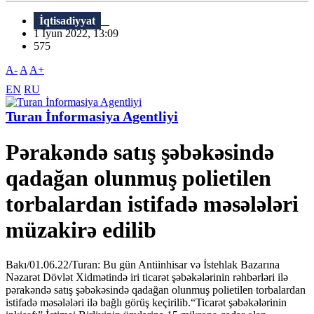
İqtisadiyyat
1 İyun 2022, 13:09
575
A-
A
A+
EN
RU
Turan İnformasiya Agentliyi
Pərakəndə satış şəbəkəsində
qadağan olunmuş polietilen
torbalardan istifadə məsələləri
müzakirə edilib
Bakı/01.06.22/Turan: Bu gün Antiinhisar və İstehlak Bazarına
Nəzarət Dövlət Xidmətində iri ticarət şəbəkələrinin rəhbərləri ilə
pərakəndə satış şəbəkəsində qadağan olunmuş polietilen torbalardan
istifadə məsələləri ilə bağlı görüş keçirilib.“Ticarət şəbəkələrinin