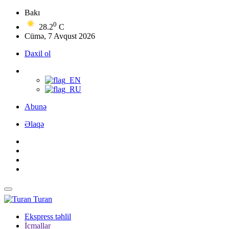
Bakı
0
28.2
C
Cümə, 7 Avqust 2026
Daxil ol
Abunə
Əlaqə
Turan
Ekspress təhlil
İcmallar