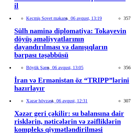
il
Keçmiş Sovet məkanı,
06 avqust, 13:19
357
Sülh naminə diplomatiya: Tokayevin
döyüş əməliyyatlarının
dayandırılması və danışıqların
bərpası təşəbbüsü
Böyük Şərq,
06 avqust, 13:05
356
İran və Ermənistan öz “TRIPP”lərini
hazırlayır
Xəzər hövzəsi,
06 avqust, 12:31
307
Xəzər geri çəkilir: su balansına dair
risklərin, nəticələrin və zəifliklərin
kompleks qiymətləndirilməsi