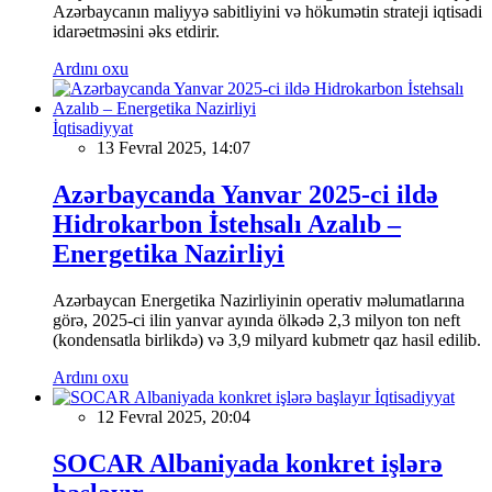
Azərbaycanın maliyyə sabitliyini və hökumətin strateji iqtisadi
idarəetməsini əks etdirir.
Ardını oxu
İqtisadiyyat
13 Fevral 2025, 14:07
Azərbaycanda Yanvar 2025-ci ildə
Hidrokarbon İstehsalı Azalıb –
Energetika Nazirliyi
Azərbaycan Energetika Nazirliyinin operativ məlumatlarına
görə, 2025-ci ilin yanvar ayında ölkədə 2,3 milyon ton neft
(kondensatla birlikdə) və 3,9 milyard kubmetr qaz hasil edilib.
Ardını oxu
İqtisadiyyat
12 Fevral 2025, 20:04
SOCAR Albaniyada konkret işlərə