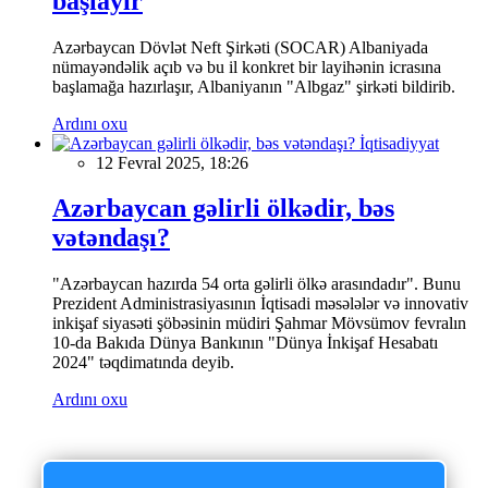
başlayır
Azərbaycan Dövlət Neft Şirkəti (SOCAR) Albaniyada
nümayəndəlik açıb və bu il konkret bir layihənin icrasına
başlamağa hazırlaşır, Albaniyanın "Albgaz" şirkəti bildirib.
Ardını oxu
İqtisadiyyat
12 Fevral 2025, 18:26
Azərbaycan gəlirli ölkədir, bəs
vətəndaşı?
"Azərbaycan hazırda 54 orta gəlirli ölkə arasındadır". Bunu
Prezident Administrasiyasının İqtisadi məsələlər və innovativ
inkişaf siyasəti şöbəsinin müdiri Şahmar Mövsümov fevralın
10-da Bakıda Dünya Bankının "Dünya İnkişaf Hesabatı
2024" təqdimatında deyib.
Ardını oxu