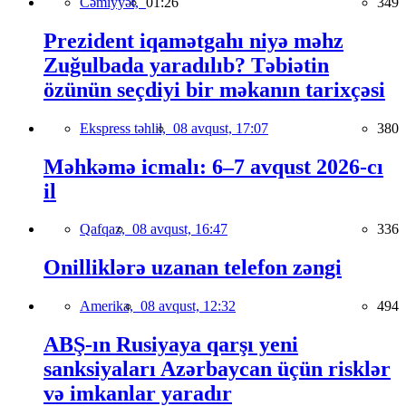
Cəmiyyət,
01:26
349
Prezident iqamətgahı niyə məhz
Zuğulbada yaradılıb? Təbiətin
özünün seçdiyi bir məkanın tarixçəsi
Ekspress təhlil,
08 avqust, 17:07
380
Məhkəmə icmalı: 6–7 avqust 2026-cı
il
Qafqaz,
08 avqust, 16:47
336
Onilliklərə uzanan telefon zəngi
Amerika,
08 avqust, 12:32
494
ABŞ-ın Rusiyaya qarşı yeni
sanksiyaları Azərbaycan üçün risklər
və imkanlar yaradır