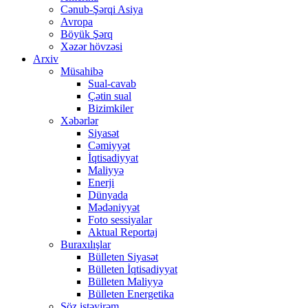
Cənub-Şərqi Asiya
Avropa
Böyük Şərq
Xəzər hövzəsi
Arxiv
Müsahibə
Sual-cavab
Çətin sual
Bizimkiler
Xəbərlər
Siyasət
Cəmiyyət
İqtisadiyyat
Maliyyə
Enerji
Dünyada
Mədəniyyət
Foto sessiyalar
Aktual Reportaj
Buraxılışlar
Bülleten Siyasət
Bülleten İqtisadiyyat
Bülleten Maliyyə
Bülleten Energetika
Söz istəyirəm