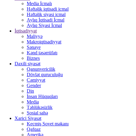
Media İcmalı
Həftəlik iqtisadi icmal
Həftəlik siyasi icmal
Aylıq İqtisadi İcmal
Aylıq Siyasi İcmal
İqtisadiyyat
Maliyyə
Makroiqtisadiyyat
Sənaye
Kənd təsərrüfatı
Biznes
Daxili siyasət
Qanunvericilik
Dövlət quruculuğu
Cəmiyyət
Gender
Din
İnsan Hüquqları
Media
Təhlükəsizlik
Sosial sahə
Xarici Siyasət
Keçmiş Sovet məkanı
Qafqaz
Amerika