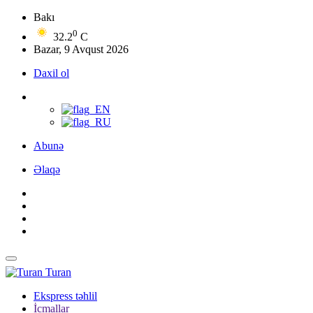
Bakı
0
32.2
C
Bazar, 9 Avqust 2026
Daxil ol
Abunə
Əlaqə
Turan
Ekspress təhlil
İcmallar