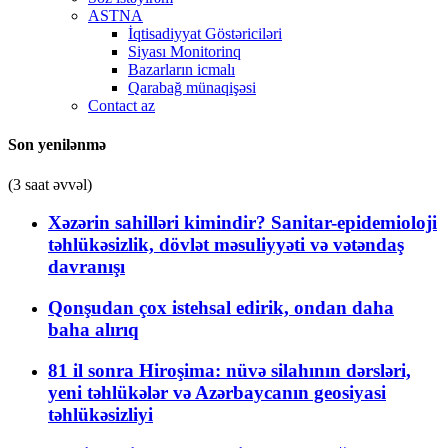
ASTNA
İqtisadiyyat Göstəriciləri
Siyası Monitorinq
Bazarların icmalı
Qarabağ münaqişəsi
Contact az
Son yenilənmə
(3 saat əvvəl)
Xəzərin sahilləri kimindir? Sanitar-epidemioloji
təhlükəsizlik, dövlət məsuliyyəti və vətəndaş
davranışı
Qonşudan çox istehsal edirik, ondan daha
baha alırıq
81 il sonra Hiroşima: nüvə silahının dərsləri,
yeni təhlükələr və Azərbaycanın geosiyasi
təhlükəsizliyi