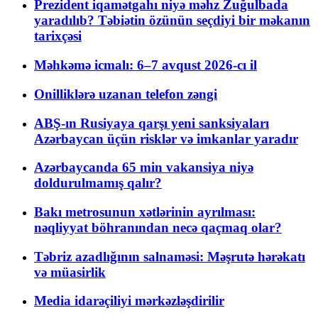
Prezident iqamətgahı niyə məhz Zuğulbada
yaradılıb? Təbiətin özünün seçdiyi bir məkanın
tarixçəsi
Məhkəmə icmalı: 6–7 avqust 2026-cı il
Onilliklərə uzanan telefon zəngi
ABŞ-ın Rusiyaya qarşı yeni sanksiyaları
Azərbaycan üçün risklər və imkanlar yaradır
Azərbaycanda 65 min vakansiya niyə
doldurulmamış qalır?
Bakı metrosunun xətlərinin ayrılması:
nəqliyyat böhranından necə qaçmaq olar?
Təbriz azadlığının salnaməsi: Məşrutə hərəkatı
və müasirlik
Media idarəçiliyi mərkəzləşdirilir