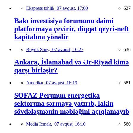
Ekspress təhlil,
07 avqust, 17:00
627
Bakı investisiya forumunu daimi
platformaya çevirir, diqqət qeyri-neft
kapitalına yönəlir
Böyük Şərq,
07 avqust, 16:27
636
Ankara, İslamabad və Ər-Riyad kimə
qarşı birləşir?
Amerika,
07 avqust, 16:19
581
SOFAZ Perunun energetika
sektoruna sərmayə yatırıb, lakin
sövdələşmənin məbləğini açıqlamayıb
Media İcmalı,
07 avqust, 16:10
560