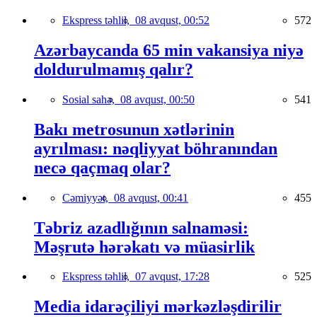
Ekspress təhlil,
08 avqust, 00:52
572
Azərbaycanda 65 min vakansiya niyə
doldurulmamış qalır?
Sosial sahə,
08 avqust, 00:50
541
Bakı metrosunun xətlərinin
ayrılması: nəqliyyat böhranından
necə qaçmaq olar?
Cəmiyyət,
08 avqust, 00:41
455
Təbriz azadlığının salnaməsi:
Məşrutə hərəkatı və müasirlik
Ekspress təhlil,
07 avqust, 17:28
525
Media idarəçiliyi mərkəzləşdirilir