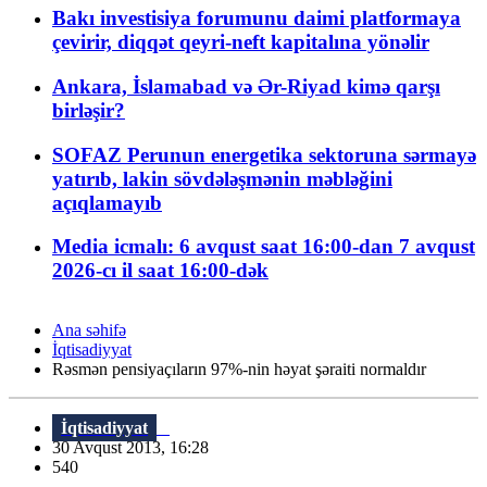
Bakı investisiya forumunu daimi platformaya
çevirir, diqqət qeyri-neft kapitalına yönəlir
Ankara, İslamabad və Ər-Riyad kimə qarşı
birləşir?
SOFAZ Perunun energetika sektoruna sərmayə
yatırıb, lakin sövdələşmənin məbləğini
açıqlamayıb
Media icmalı: 6 avqust saat 16:00-dan 7 avqust
2026-cı il saat 16:00-dək
Ana səhifə
İqtisadiyyat
Rəsmən pensiyaçıların 97%-nin həyat şəraiti normaldır
İqtisadiyyat
30 Avqust 2013, 16:28
540