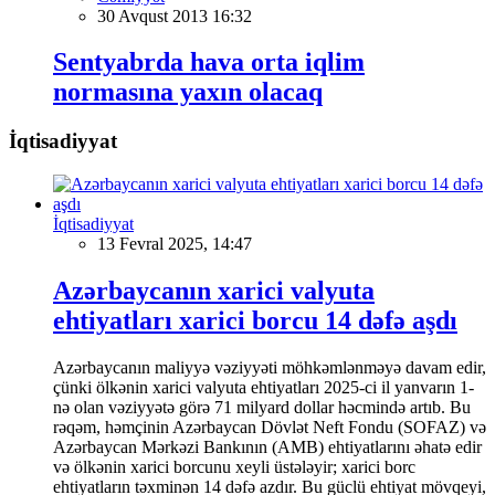
30 Avqust 2013 16:32
Sentyabrda hava orta iqlim
normasına yaxın olacaq
İqtisadiyyat
İqtisadiyyat
13 Fevral 2025, 14:47
Azərbaycanın xarici valyuta
ehtiyatları xarici borcu 14 dəfə aşdı
Azərbaycanın maliyyə vəziyyəti möhkəmlənməyə davam edir,
çünki ölkənin xarici valyuta ehtiyatları 2025-ci il yanvarın 1-
nə olan vəziyyətə görə 71 milyard dollar həcmində artıb. Bu
rəqəm, həmçinin Azərbaycan Dövlət Neft Fondu (SOFAZ) və
Azərbaycan Mərkəzi Bankının (AMB) ehtiyatlarını əhatə edir
və ölkənin xarici borcunu xeyli üstələyir; xarici borc
ehtiyatların təxminən 14 dəfə azdır. Bu güclü ehtiyat mövqeyi,