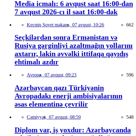
Media icmalı: 6 avqust saat 16:00-dan
7 avqust 2026-cı il saat 16:00-dək
Keçmiş Sovet məkanı,
07 avqust, 10:26
662
Seçkilərdən sonra Ermənistan və
Rusiya gərginliyi azaltmağın yollarını
axtarır, lakin əvvəlki ittifaqa qayıdış
ehtimalı azdır
Avropa,
07 avqust, 09:23
596
Azərbaycan qazı Türkiyənin
Avropadakı enerji ambisiyalarının
əsas elementinə çevrilir
Cəmiyyət,
07 avqust, 08:59
548
Diplom var, iş yoxdur: Azərbaycanda