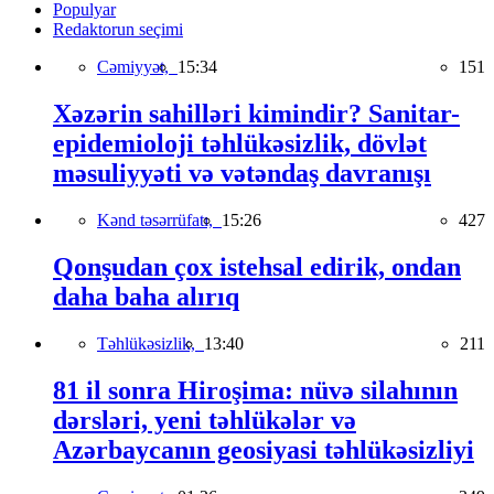
Populyar
Redaktorun seçimi
Cəmiyyət,
15:34
151
Xəzərin sahilləri kimindir? Sanitar-
epidemioloji təhlükəsizlik, dövlət
məsuliyyəti və vətəndaş davranışı
Kənd təsərrüfatı,
15:26
427
Qonşudan çox istehsal edirik, ondan
daha baha alırıq
Təhlükəsizlik,
13:40
211
81 il sonra Hiroşima: nüvə silahının
dərsləri, yeni təhlükələr və
Azərbaycanın geosiyasi təhlükəsizliyi