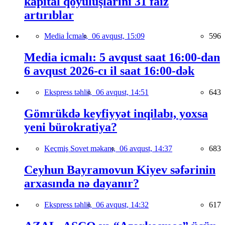
kapital qoyuluşlarını 31 faiz
artırıblar
Media İcmalı,
06 avqust, 15:09
596
Media icmalı: 5 avqust saat 16:00-dan
6 avqust 2026-cı il saat 16:00-dək
Ekspress təhlil,
06 avqust, 14:51
643
Gömrükdə keyfiyyət inqilabı, yoxsa
yeni bürokratiya?
Keçmiş Sovet məkanı,
06 avqust, 14:37
683
Ceyhun Bayramovun Kiyev səfərinin
arxasında nə dayanır?
Ekspress təhlil,
06 avqust, 14:32
617