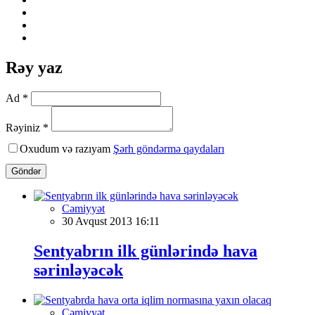
Rəy yaz
Ad *
Rəyiniz *
Oxudum və razıyam
Şərh göndərmə qaydaları
Göndər
Cəmiyyət
30 Avqust 2013 16:11
Sentyabrın ilk günlərində hava
sərinləyəcək
Cəmiyyət