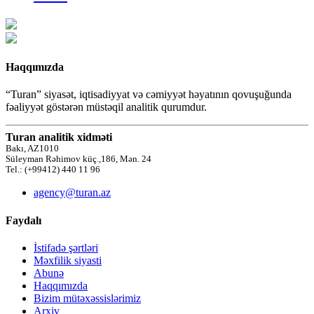
Haqqımızda
“Turan” siyasət, iqtisadiyyat və cəmiyyət həyatının qovuşuğunda
fəaliyyət göstərən müstəqil analitik qurumdur.
Turan analitik xidməti
Bakı, AZ1010
Süleyman Rəhimov küç.,186, Mən. 24
Tel.: (+99412) 440 11 96
agency@turan.az
Faydalı
İstifadə şərtləri
Məxfilik siyasti
Abunə
Haqqımızda
Bizim mütəxəssislərimiz
Arxiv