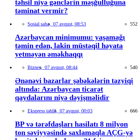
təhsil niyə gənclərin məşğulluğuna
təminat vermir?
Sosial sahə,
07 avqust, 08:53
552
Azərbaycan minimumu: yaşamağı
təmin edən, lakin müstəqil həyata
yetməyən əməkhaqqı
Biznes,
07 avqust, 08:44
540
Ənənəvi bazarlar şəbəkələrin təzyiqi
altında: Azərbaycan ticarət
qaydalarını niyə dəyişməlidir
Ekspress təhlil,
07 avqust, 00:03
666
BP və tərəfdaşları hasilatı 8 milyon
ton səviyyəsində saxlamaqla AÇG-yə