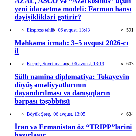
AZAL, ASCO və “Azərkosmos” üçün
yeni idarəetmə modeli: Fərman hansı
dəyişiklikləri gətirir?
Ekspress təhlil,
06 avqust, 13:43
591
Məhkəmə icmalı: 3–5 avqust 2026-cı
il
Keçmiş Sovet məkanı,
06 avqust, 13:19
603
Sülh naminə diplomatiya: Tokayevin
döyüş əməliyyatlarının
dayandırılması və danışıqların
bərpası təşəbbüsü
Böyük Şərq,
06 avqust, 13:05
634
İran və Ermənistan öz “TRIPP”lərini
hazırlayır