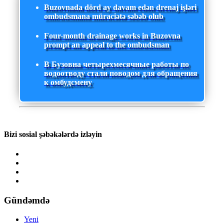
Buzovnada dörd ay davam edən drenaj işləri
ombudsmana müraciətə səbəb olub
Four-month drainage works in Buzovna
prompt an appeal to the ombudsman
В Бузовна четырехмесячные работы по
водоотводу стали поводом для обращения
к омбудсмену
Bizi sosial şəbəkələrdə izləyin
Gündəmdə
Yeni