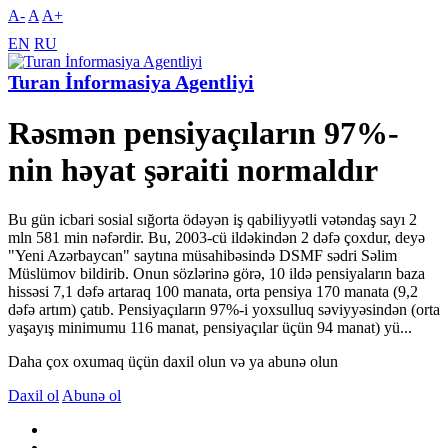
A-
A
A+
EN
RU
Turan İnformasiya Agentliyi
Rəsmən pensiyaçıların 97%-
nin həyat şəraiti normaldır
Bu gün icbari sosial sığorta ödəyən iş qabiliyyətli vətəndaş sayı 2
mln 581 min nəfərdir. Bu, 2003-cü ildəkindən 2 dəfə çoxdur, deyə
"Yeni Azərbaycan" saytına müsahibəsində DSMF sədri Səlim
Müslümov bildirib. Onun sözlərinə görə, 10 ildə pensiyaların baza
hissəsi 7,1 dəfə artaraq 100 manata, orta pensiya 170 manata (9,2
dəfə artım) çatıb. Pensiyaçıların 97%-i yoxsulluq səviyyəsindən (orta
yaşayış minimumu 116 manat, pensiyaçılar üçün 94 manat) yü...
Daha çox oxumaq üçün daxil olun və ya abunə olun
Daxil ol
Abunə ol