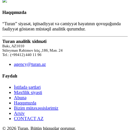
Haqqımızda
“Turan” siyasət, iqtisadiyyat və cəmiyyət həyatının qovuşuğunda
fəaliyyət göstərən müstəqil analitik qurumdur.
Turan analitik xidməti
Bakı, AZ1010
Süleyman Rəhimov küç.,186, Mən. 24
Tel.: (+99412) 440 11 96
agency@turan.az
Faydalı
İstifadə şərtləri
Məxfilik siyasti
Abunə
Haqqımızda
Bizim mütəxəssislərimiz
Arxiv
CONTACT AZ
© 2026 Turan. Bütün hüquqlar qorunur.