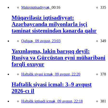
Makroiqtisadiyyat,
00:16
335
Müqaviləsiz iqtisadiyyat:
Azərbaycanda milyonlarla işçi
təminat sistemindən kənarda qalır
Qafqaz,
09 avqust, 23:03
349
Yaxınlaşma, lakin barışıq deyil:
Rusiya və Gürcüstan eyni müharibəni
fərqli oxuyur
Həftəlik siyasi icmal,
09 avqust, 22:20
378
Həftəlik siyasi icmal: 3–9 avqust
2026-cı il
Həftəlik iqtisadi icmal,
09 avqust, 22:18
381