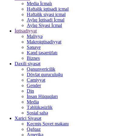
Media İcmalı
Həftəlik iqtisadi icmal
Həftəlik siyasi icmal
Aylıq İqtisadi İcmal
Aylıq Siyasi İcmal
İqtisadiyyat
Maliyyə
Makroiqtisadiyyat
Sənaye
Kənd təsərrüfatı
Biznes
Daxili siyasət
Qanunvericilik
Dövlət quruculuğu
Cəmiyyət
Gender
Din
İnsan Hüquqları
Media
Təhlükəsizlik
Sosial sahə
Xarici Siyasət
Keçmiş Sovet məkanı
Qafqaz
Amerika