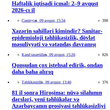
Həftəlik iqtisadi icmal: 2–9 avqust
2026-cı il
Cəmiyyət,
09 avqust, 15:34
398
Xəzərin sahilləri kimindir? Sanitar-
epidemioloji təhlükəsizlik, dövlət
məsuliyyəti və vətəndaş davranışı
Kənd təsərrüfatı,
09 avqust, 15:26
826
Qonşudan çox istehsal edirik, ondan
daha baha alırıq
Təhlükəsizlik,
09 avqust, 13:40
376
81 il sonra Hiroşima: nüvə silahının
dərsləri, yeni təhlükələr və
Azərbaycanın geosiyasi təhlükəsizliyi