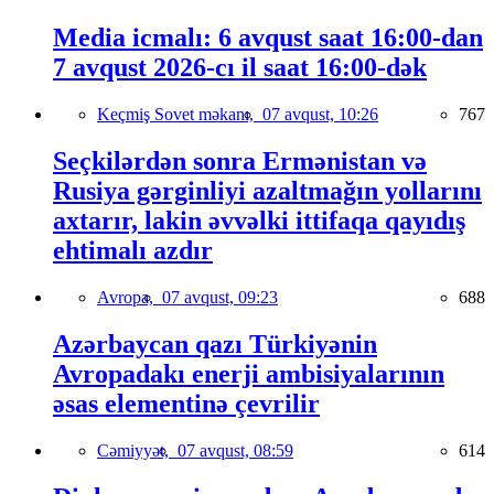
Media icmalı: 6 avqust saat 16:00-dan
7 avqust 2026-cı il saat 16:00-dək
Keçmiş Sovet məkanı,
07 avqust, 10:26
767
Seçkilərdən sonra Ermənistan və
Rusiya gərginliyi azaltmağın yollarını
axtarır, lakin əvvəlki ittifaqa qayıdış
ehtimalı azdır
Avropa,
07 avqust, 09:23
688
Azərbaycan qazı Türkiyənin
Avropadakı enerji ambisiyalarının
əsas elementinə çevrilir
Cəmiyyət,
07 avqust, 08:59
614