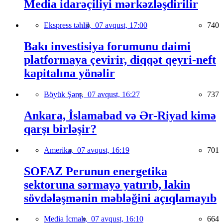
Media idarəçiliyi mərkəzləşdirilir
Ekspress təhlil,
07 avqust, 17:00
740
Bakı investisiya forumunu daimi
platformaya çevirir, diqqət qeyri-neft
kapitalına yönəlir
Böyük Şərq,
07 avqust, 16:27
737
Ankara, İslamabad və Ər-Riyad kimə
qarşı birləşir?
Amerika,
07 avqust, 16:19
701
SOFAZ Perunun energetika
sektoruna sərmayə yatırıb, lakin
sövdələşmənin məbləğini açıqlamayıb
Media İcmalı,
07 avqust, 16:10
664