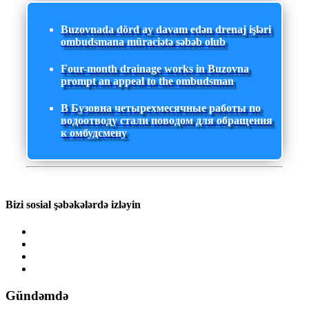
Buzovnada dörd ay davam edən drenaj işləri
ombudsmana müraciətə səbəb olub
Four-month drainage works in Buzovna
prompt an appeal to the ombudsman
В Бузовна четырехмесячные работы по
водоотводу стали поводом для обращения
к омбудсмену
Bizi sosial şəbəkələrdə izləyin
Gündəmdə