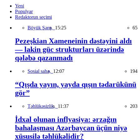
Yeni
Populyar
Redaktorun seçimi
Böyük Şərq,
15:25
65
Pezeşkian Xameneinin dəstəyini aldı
— lakin güc strukturları üzərində
qələbə qazanmadı
Sosial sahə,
12:07
194
“Qışda yayın, yayda qışın tədarükünü
gör”
Təhlükəsizlik,
11:37
203
İdxal olunan inflyasiya: ərzağın
bahalaşması Azərbaycan üçün niyə
xüsusilə təhlükəlidir?