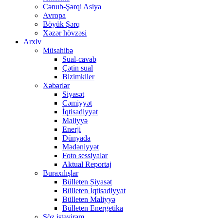
Cənub-Şərqi Asiya
Avropa
Böyük Şərq
Xəzər hövzəsi
Arxiv
Müsahibə
Sual-cavab
Çətin sual
Bizimkiler
Xəbərlər
Siyasət
Cəmiyyət
İqtisadiyyat
Maliyyə
Enerji
Dünyada
Mədəniyyət
Foto sessiyalar
Aktual Reportaj
Buraxılışlar
Bülleten Siyasət
Bülleten İqtisadiyyat
Bülleten Maliyyə
Bülleten Energetika
Söz istəyirəm