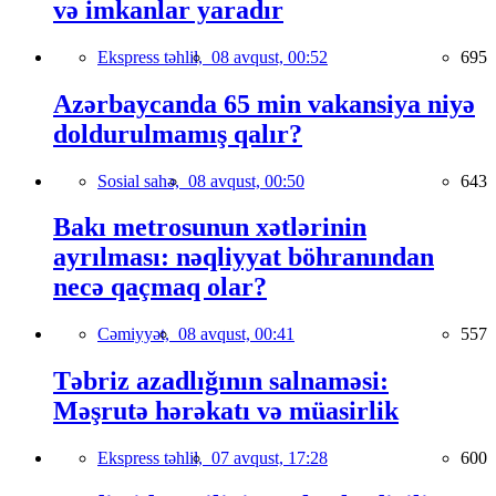
və imkanlar yaradır
Ekspress təhlil,
08 avqust, 00:52
695
Azərbaycanda 65 min vakansiya niyə
doldurulmamış qalır?
Sosial sahə,
08 avqust, 00:50
643
Bakı metrosunun xətlərinin
ayrılması: nəqliyyat böhranından
necə qaçmaq olar?
Cəmiyyət,
08 avqust, 00:41
557
Təbriz azadlığının salnaməsi:
Məşrutə hərəkatı və müasirlik
Ekspress təhlil,
07 avqust, 17:28
600