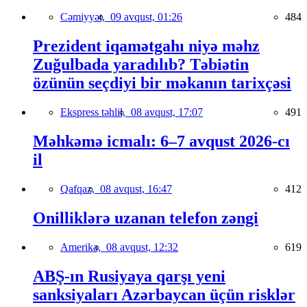
Cəmiyyət,
09 avqust, 01:26
484
Prezident iqamətgahı niyə məhz
Zuğulbada yaradılıb? Təbiətin
özünün seçdiyi bir məkanın tarixçəsi
Ekspress təhlil,
08 avqust, 17:07
491
Məhkəmə icmalı: 6–7 avqust 2026-cı
il
Qafqaz,
08 avqust, 16:47
412
Onilliklərə uzanan telefon zəngi
Amerika,
08 avqust, 12:32
619
ABŞ-ın Rusiyaya qarşı yeni
sanksiyaları Azərbaycan üçün risklər