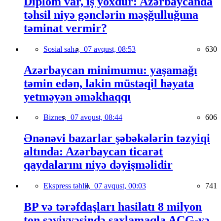
Diplom var, iş yoxdur: Azərbaycanda
təhsil niyə gənclərin məşğulluğuna
təminat vermir?
Sosial sahə,
07 avqust, 08:53
630
Azərbaycan minimumu: yaşamağı
təmin edən, lakin müstəqil həyata
yetməyən əməkhaqqı
Biznes,
07 avqust, 08:44
606
Ənənəvi bazarlar şəbəkələrin təzyiqi
altında: Azərbaycan ticarət
qaydalarını niyə dəyişməlidir
Ekspress təhlil,
07 avqust, 00:03
741
BP və tərəfdaşları hasilatı 8 milyon
ton səviyyəsində saxlamaqla AÇG-yə