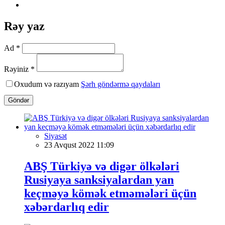
Rəy yaz
Ad *
Rəyiniz *
Oxudum və razıyam
Şərh göndərmə qaydaları
Göndər
Siyasət
23 Avqust 2022 11:09
ABŞ Türkiyə və digər ölkələri
Rusiyaya sanksiyalardan yan
keçməyə kömək etməmələri üçün
xəbərdarlıq edir