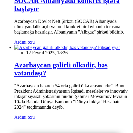
SOCAR Albaniyada konkret işlərə
başlayır
Azərbaycan Dövlət Neft Şirkəti (SOCAR) Albaniyada
nümayəndəlik açıb və bu il konkret bir layihənin icrasına
başlamağa hazırlaşır, Albaniyanın "Albgaz" şirkəti bildirib.
Ardını oxu
İqtisadiyyat
12 Fevral 2025, 18:26
Azərbaycan gəlirli ölkədir, bəs
vətəndaşı?
"Azərbaycan hazırda 54 orta gəlirli ölkə arasındadır". Bunu
Prezident Administrasiyasının İqtisadi məsələlər və innovativ
inkişaf siyasəti şöbəsinin müdiri Şahmar Mövsümov fevralın
10-da Bakıda Dünya Bankının "Dünya İnkişaf Hesabatı
2024" təqdimatında deyib.
Ardını oxu