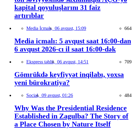
kapital qoyuluşlarını 31 faiz
artırıblar
Media İcmalı,
06 avqust, 15:09
664
Media icmalı: 5 avqust saat 16:00-dan
6 avqust 2026-cı il saat 16:00-dək
Ekspress təhlil,
06 avqust, 14:51
709
Gömrükdə keyfiyyət inqilabı, yoxsa
yeni bürokratiya?
Social,
09 avqust, 01:26
484
Why Was the Presidential Residence
Established in Zagulba? The Story of
a Place Chosen by Nature Itself