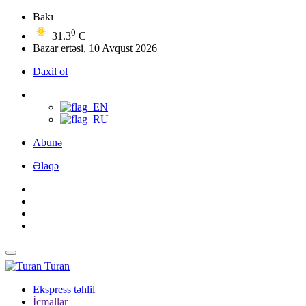
Bakı
0
31.3
C
Bazar ertəsi, 10 Avqust 2026
Daxil ol
Abunə
Əlaqə
Turan
Ekspress təhlil
İcmallar