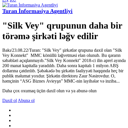
Turan İnformasiya Agentliyi
"Silk Vey" qrupunun daha bir
törəmə şirkəti ləğv edilir
Bakı/23.08.22/Turan: "Silk Vey" şirkətlər qrupuna daxil olan "Silk
Vey Konnekt" MMC könüllü ləğvetməsi elan olunub. Bu qərarın
səbəbləri açıqlanmayıb."Silk Vey Konnekt" 2018-ci ilin aprel ayında
200 manat kapitalla yaradılıb. Daha sonra kapitalı 1 milyon ABŞ
dollarına çatdırılıb. Şəbəkədə bu şirkətin fəaliyyəti haqqında heç bir
publik məlumat yoxdur. Şirkətin direktoru Zaur Nəsirovdur. O,
həmçinin “ASG Biznes Avieyşn” MMC-nin layihələr və inziba...
Daha çox oxumaq üçün daxil olun və ya abunə olun
Daxil ol
Abunə ol