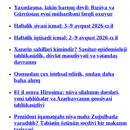
Yaxınlaşma, lakin barışıq deyil: Rusiya və
Gürcüstan eyni müharibəni fərqli oxuyur
Həftəlik siyasi icmal: 3–9 avqust 2026-cı il
Həftəlik iqtisadi icmal: 2–9 avqust 2026-cı il
Xəzərin sahilləri kimindir? Sanitar-epidemioloji
təhlükəsizlik, dövlət məsuliyyəti və vətəndaş
davranışı
Qonşudan çox istehsal edirik, ondan daha
baha alırıq
81 il sonra Hiroşima: nüvə silahının dərsləri,
yeni təhlükələr və Azərbaycanın geosiyasi
təhlükəsizliyi
Prezident iqamətgahı niyə məhz Zuğulbada
yaradılıb? Təbiətin özünün seçdiyi bir məkanın
tarixçəsi