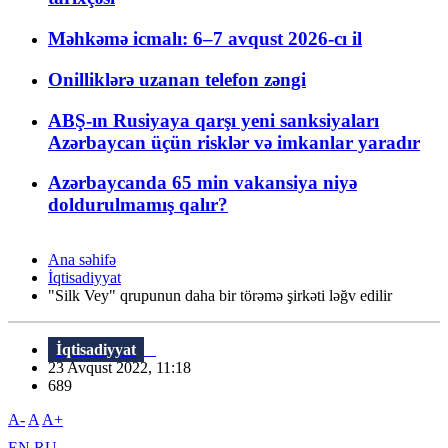
Məhkəmə icmalı: 6–7 avqust 2026-cı il
Onilliklərə uzanan telefon zəngi
ABŞ-ın Rusiyaya qarşı yeni sanksiyaları
Azərbaycan üçün risklər və imkanlar yaradır
Azərbaycanda 65 min vakansiya niyə
doldurulmamış qalır?
Ana səhifə
İqtisadiyyat
"Silk Vey" qrupunun daha bir törəmə şirkəti ləğv edilir
İqtisadiyyat
23 Avqust 2022, 11:18
689
A-
A
A+
EN
RU