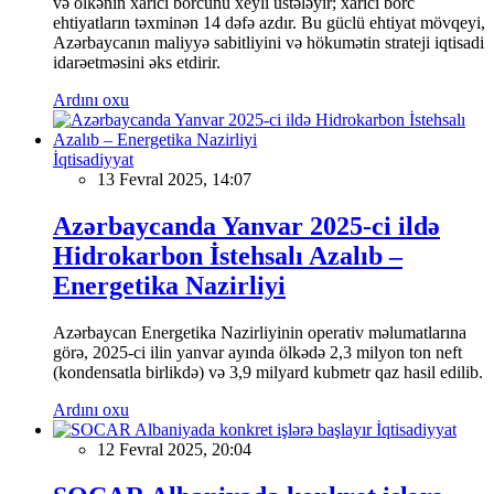
və ölkənin xarici borcunu xeyli üstələyir; xarici borc
ehtiyatların təxminən 14 dəfə azdır. Bu güclü ehtiyat mövqeyi,
Azərbaycanın maliyyə sabitliyini və hökumətin strateji iqtisadi
idarəetməsini əks etdirir.
Ardını oxu
İqtisadiyyat
13 Fevral 2025, 14:07
Azərbaycanda Yanvar 2025-ci ildə
Hidrokarbon İstehsalı Azalıb –
Energetika Nazirliyi
Azərbaycan Energetika Nazirliyinin operativ məlumatlarına
görə, 2025-ci ilin yanvar ayında ölkədə 2,3 milyon ton neft
(kondensatla birlikdə) və 3,9 milyard kubmetr qaz hasil edilib.
Ardını oxu
İqtisadiyyat
12 Fevral 2025, 20:04