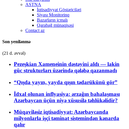
ASTNA
İqtisadiyyat Göstəriciləri
Siyası Monitorinq
Bazarların icmalı
Qarabağ münaqişəsi
Contact az
Son yenilənmə
(21 d. əvvəl)
Pezeşkian Xameneinin dəstəyini aldı — lakin
güc strukturları üzərində qələbə qazanmadı
“Qışda yayın, yayda qışın tədarükünü gör”
İdxal olunan inflyasiya: ərzağın bahalaşması
Azərbaycan üçün niyə xüsusilə təhlükəlidir?
Müqaviləsiz iqtisadiyyat: Azərbaycanda
milyonlarla işçi təminat sistemindən kənarda
qalır