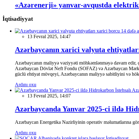
«Azərenerji» yanvar-avqustda elektrik 
İqtisadiyyat
13 Fevral 2025, 14:47
Azərbaycanın xarici valyuta ehtiyatları
Azərbaycanın maliyyə vəziyyəti möhkəmlənməyə davam edir, çünk
Azərbaycan Dövlət Neft Fondu (SOFAZ) və Azərbaycan Mərkəzi Ba
güclü ehtiyat mövqeyi, Azərbaycanın maliyyə sabitliyini və hökumə
Ardını oxu
13 Fevral 2025, 14:07
Azərbaycanda Yanvar 2025-ci ildə Hidr
Azərbaycan Energetika Nazirliyinin operativ məlumatlarına görə,
Ardını oxu
İqtisadiyyat