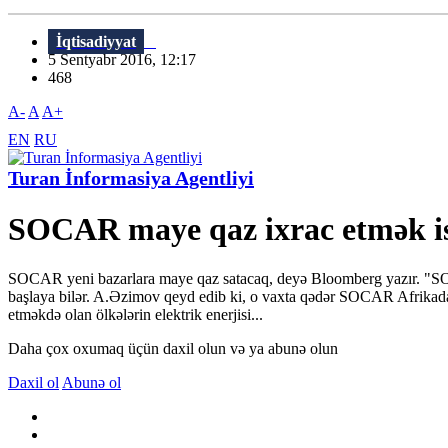
İqtisadiyyat
5 Sentyabr 2016, 12:17
468
A-
A
A+
EN
RU
Turan İnformasiya Agentliyi
SOCAR maye qaz ixrac etmək is
SOCAR yeni bazarlara maye qaz satacaq, deyə Bloomberg yazır. "SOCA
başlaya bilər. A.Əzimov qeyd edib ki, o vaxta qədər SOCAR Afrikada
etməkdə olan ölkələrin elektrik enerjisi...
Daha çox oxumaq üçün daxil olun və ya abunə olun
Daxil ol
Abunə ol