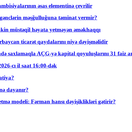
bisiyalarının əsas elementinə çevrilir
 gənclərin məşğulluğuna təminat vermir?
kin müstəqil həyata yetməyən əməkhaqqı
rbaycan ticarət qaydalarını niyə dəyişməlidir
ində saxlamaqla AÇG-yə kapital qoyuluşlarını 31 faiz ar
026-cı il saat 16:00-dək
atiya?
nə dayanır?
ə modeli: Fərman hansı dəyişiklikləri gətirir?