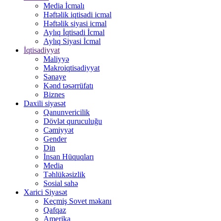
Media İcmalı
Həftəlik iqtisadi icmal
Həftəlik siyasi icmal
Aylıq İqtisadi İcmal
Aylıq Siyasi İcmal
İqtisadiyyat
Maliyyə
Makroiqtisadiyyat
Sənaye
Kənd təsərrüfatı
Biznes
Daxili siyasət
Qanunvericilik
Dövlət quruculuğu
Cəmiyyət
Gender
Din
İnsan Hüquqları
Media
Təhlükəsizlik
Sosial sahə
Xarici Siyasət
Keçmiş Sovet məkanı
Qafqaz
Amerika