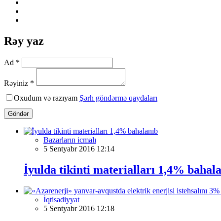
Rəy yaz
Ad *
Rəyiniz *
Oxudum və razıyam
Şərh göndərmə qaydaları
Göndər
Bazarların icmalı
5 Sentyabr 2016 12:14
İyulda tikinti materialları 1,4% bahal
İqtisadiyyat
5 Sentyabr 2016 12:18