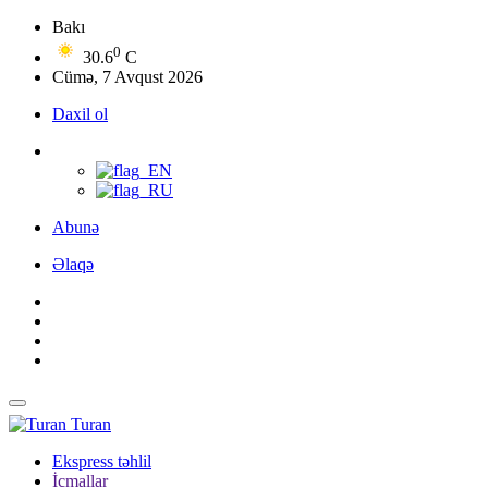
Bakı
0
30.6
C
Cümə, 7 Avqust 2026
Daxil ol
Abunə
Əlaqə
Turan
Ekspress təhlil
İcmallar