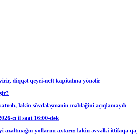
rir, diqqət qeyri-neft kapitalına yönəlir
şir?
tırıb, lakin sövdələşmənin məbləğini açıqlamayıb
026-cı il saat 16:00-dək
 azaltmağın yollarını axtarır, lakin əvvəlki ittifaqa qa