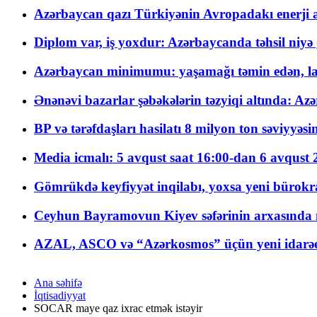
Azərbaycan qazı Türkiyənin Avropadakı enerji am
Diplom var, iş yoxdur: Azərbaycanda təhsil niyə
Azərbaycan minimumu: yaşamağı təmin edən, la
Ənənəvi bazarlar şəbəkələrin təzyiqi altında: Azə
BP və tərəfdaşları hasilatı 8 milyon ton səviyyəs
Media icmalı: 5 avqust saat 16:00-dan 6 avqust 2
Gömrükdə keyfiyyət inqilabı, yoxsa yeni bürokr
Ceyhun Bayramovun Kiyev səfərinin arxasında 
AZAL, ASCO və “Azərkosmos” üçün yeni idarəetm
Ana səhifə
İqtisadiyyat
SOCAR maye qaz ixrac etmək istəyir