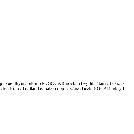
agentliyinə bildirib ki, SOCAR növbəti beş ildə "təmiz ticarətə"
trik istehsal edilən layihələrə diqqət yönəldəcək. SOCAR inkişaf