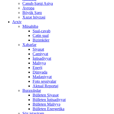
Cənub-Şərqi Asiya
Avropa
Böyük Şərq
Xəzər hövzəsi
Arxiv
Müsahibə
Sual-cavab
Çətin sual
Bizimkiler
Xəbərlər
Siyasət
Cəmiyyət
İqtisadiyyat
Maliyyə
Enerji
Dünyada
Mədəniyyət
Foto sessiyalar
Aktual Reportaj
Buraxılışlar
Bülleten Siyasət
Bülleten İqtisadiyyat
Bülleten Maliyyə
Bülleten Energetika
Söz istəyirəm