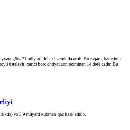
ziyyətə görə 71 milyard dollar həcmində artıb. Bu rəqəm, həmçinin
 üstələyir; xarici borc ehtiyatların təxminən 14 dəfə azdır. Bu
rliyi
likdə) və 3,9 milyard kubmetr qaz hasil edilib.