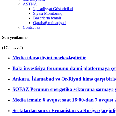
ASTNA
İqtisadiyyat Göstəriciləri
Siyası Monitorinq
Bazarların icmalı
Qarabağ münaqişəsi
Contact az
Son yenilənmə
(17 d. əvvəl)
Media idarəçiliyini mərkəzləşdirilir
Bakı investisiya forumunu daimi platformaya çevi
Ankara, İslamabad və Ər-Riyad kimə qarşı birlə
SOFAZ Perunun energetika sektoruna sərmayə ya
Media icmalı: 6 avqust saat 16:00-dan 7 avqust 2
Seçkilərdən sonra Ermənistan və Rusiya gərginliyi