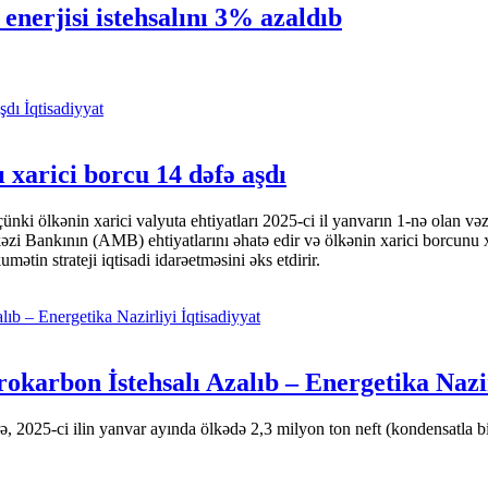
enerjisi istehsalını 3% azaldıb
İqtisadiyyat
 xarici borcu 14 dəfə aşdı
i ölkənin xarici valyuta ehtiyatları 2025-ci il yanvarın 1-nə olan və
nkının (AMB) ehtiyatlarını əhatə edir və ölkənin xarici borcunu xeyli
tin strateji iqtisadi idarəetməsini əks etdirir.
İqtisadiyyat
okarbon İstehsalı Azalıb – Energetika Nazi
 2025-ci ilin yanvar ayında ölkədə 2,3 milyon ton neft (kondensatla bir