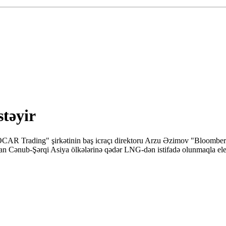
təyir
R Trading" şirkətinin baş icraçı direktoru Arzu Əzimov "Bloomberg" 
n Cənub-Şərqi Asiya ölkələrinə qədər LNG-dən istifadə olunmaqla elek