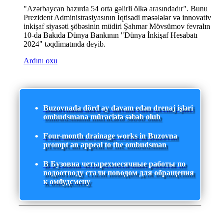
"Azərbaycan hazırda 54 orta gəlirli ölkə arasındadır". Bunu
Prezident Administrasiyasının İqtisadi məsələlər və innovativ
inkişaf siyasəti şöbəsinin müdiri Şahmar Mövsümov fevralın
10-da Bakıda Dünya Bankının "Dünya İnkişaf Hesabatı
2024" təqdimatında deyib.
Ardını oxu
Buzovnada dörd ay davam edən drenaj işləri
ombudsmana müraciətə səbəb olub
Four-month drainage works in Buzovna
prompt an appeal to the ombudsman
В Бузовна четырехмесячные работы по
водоотводу стали поводом для обращения
к омбудсмену