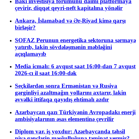
Bakı investisiya forumunu daimi platformaya
çevirir, diqqət qeyri-neft kapitalına yönəlir
Ankara, İslamabad və Ər-Riyad kimə qarşı
birləşir?
SOFAZ Perunun energetika sektoruna sərmayə
yatırıb, lakin sövdələşmənin məbləğini
açıqlamayıb
Media icmalı: 6 avqust saat 16:00-dan 7 avqust
2026-cı il saat 16:00-dək
Seçkilərdən sonra Ermənistan və Rusiya
gərginliyi azaltmağın yollarını axtarır, lakin
əvvəlki ittifaqa qayıdış ehtimalı azdır
Azərbaycan qazı Türkiyənin Avropadakı enerji
ambisiyalarının əsas elementinə çevrilir
Diplom var, iş yoxdur: Azərbaycanda təhsil
niyə gənclərin məşğulluğuna təminat vermir?