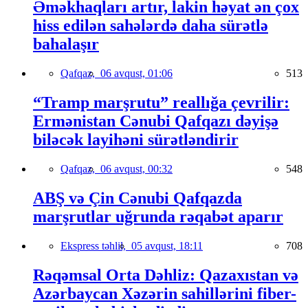
Əməkhaqları artır, lakin həyat ən çox
hiss edilən sahələrdə daha sürətlə
bahalaşır
Qafqaz,
06 avqust, 01:06
513
“Tramp marşrutu” reallığa çevrilir:
Ermənistan Cənubi Qafqazı dəyişə
biləcək layihəni sürətləndirir
Qafqaz,
06 avqust, 00:32
548
ABŞ və Çin Cənubi Qafqazda
marşrutlar uğrunda rəqabət aparır
Ekspress təhlil,
05 avqust, 18:11
708
Rəqəmsal Orta Dəhliz: Qazaxıstan və
Azərbaycan Xəzərin sahillərini fiber-