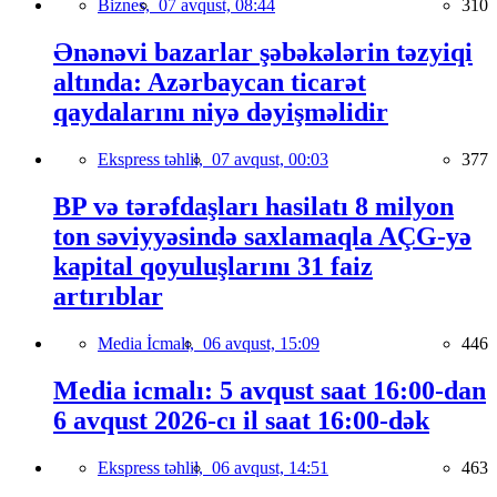
Biznes,
07 avqust, 08:44
310
Ənənəvi bazarlar şəbəkələrin təzyiqi
altında: Azərbaycan ticarət
qaydalarını niyə dəyişməlidir
Ekspress təhlil,
07 avqust, 00:03
377
BP və tərəfdaşları hasilatı 8 milyon
ton səviyyəsində saxlamaqla AÇG-yə
kapital qoyuluşlarını 31 faiz
artırıblar
Media İcmalı,
06 avqust, 15:09
446
Media icmalı: 5 avqust saat 16:00-dan
6 avqust 2026-cı il saat 16:00-dək
Ekspress təhlil,
06 avqust, 14:51
463