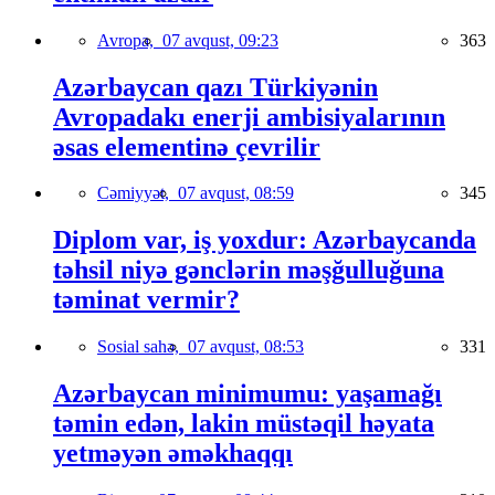
Avropa,
07 avqust, 09:23
363
Azərbaycan qazı Türkiyənin
Avropadakı enerji ambisiyalarının
əsas elementinə çevrilir
Cəmiyyət,
07 avqust, 08:59
345
Diplom var, iş yoxdur: Azərbaycanda
təhsil niyə gənclərin məşğulluğuna
təminat vermir?
Sosial sahə,
07 avqust, 08:53
331
Azərbaycan minimumu: yaşamağı
təmin edən, lakin müstəqil həyata
yetməyən əməkhaqqı