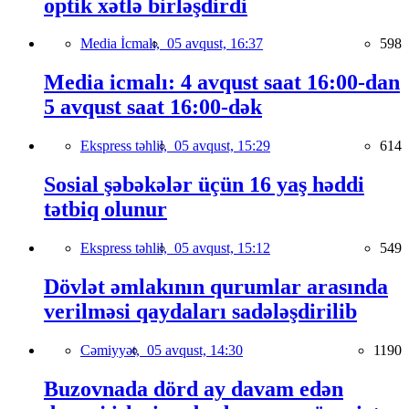
optik xətlə birləşdirdi
Media İcmalı,
05 avqust, 16:37
598
Media icmalı: 4 avqust saat 16:00-dan
5 avqust saat 16:00-dək
Ekspress təhlil,
05 avqust, 15:29
614
Sosial şəbəkələr üçün 16 yaş həddi
tətbiq olunur
Ekspress təhlil,
05 avqust, 15:12
549
Dövlət əmlakının qurumlar arasında
verilməsi qaydaları sadələşdirilib
Cəmiyyət,
05 avqust, 14:30
1190
Buzovnada dörd ay davam edən