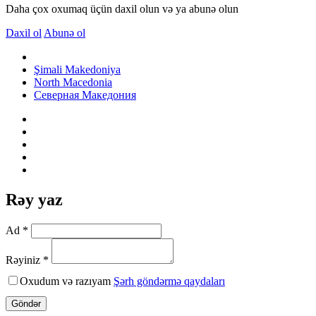
Daha çox oxumaq üçün daxil olun və ya abunə olun
Daxil ol
Abunə ol
Şimali Makedoniya
North Macedonia
Северная Македония
Rəy yaz
Ad *
Rəyiniz *
Oxudum və razıyam
Şərh göndərmə qaydaları
Göndər