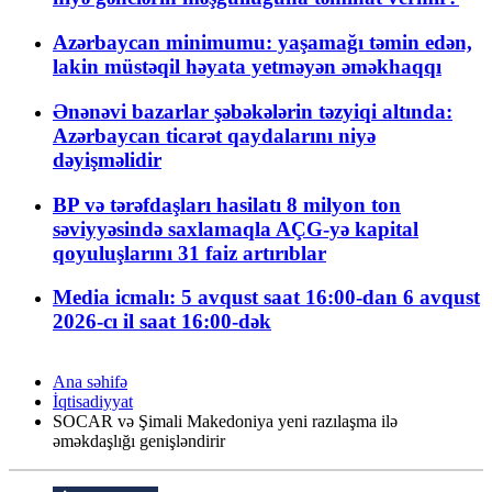
Azərbaycan minimumu: yaşamağı təmin edən,
lakin müstəqil həyata yetməyən əməkhaqqı
Ənənəvi bazarlar şəbəkələrin təzyiqi altında:
Azərbaycan ticarət qaydalarını niyə
dəyişməlidir
BP və tərəfdaşları hasilatı 8 milyon ton
səviyyəsində saxlamaqla AÇG-yə kapital
qoyuluşlarını 31 faiz artırıblar
Media icmalı: 5 avqust saat 16:00-dan 6 avqust
2026-cı il saat 16:00-dək
Ana səhifə
İqtisadiyyat
SOCAR və Şimali Makedoniya yeni razılaşma ilə
əməkdaşlığı genişləndirir