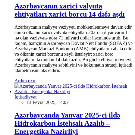
Azərbaycanın xarici valyuta
ehtiyatları xarici borcu 14 dəfə aşdı
Azərbaycanın maliyyə vəziyyəti möhkəmlənməyə davam edir,
çünki ölkənin xarici valyuta ehtiyatları 2025-ci il yanvarın 1-
nə olan vəziyyətə görə 71 milyard dollar həcmində artıb. Bu
rəqəm, həmçinin Azərbaycan Dövlət Neft Fondu (SOFAZ) və
Azərbaycan Mərkəzi Bankının (AMB) ehtiyatlarını əhatə edir
və ölkənin xarici borcunu xeyli üstələyir; xarici borc
ehtiyatların təxminən 14 dəfə azdır. Bu güclü ehtiyat mövqeyi,
Azərbaycanın maliyyə sabitliyini və hökumətin strateji iqtisadi
idarəetməsini əks etdirir.
Ardını oxu
İqtisadiyyat
13 Fevral 2025, 14:07
Azərbaycanda Yanvar 2025-ci ildə
Hidrokarbon İstehsalı Azalıb –
Energetika Nazirliyi