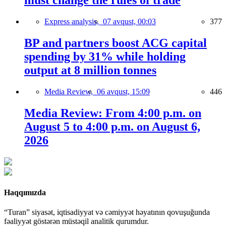
must change the rules of trade
Express analysis,
07 avqust, 00:03
377
BP and partners boost ACG capital
spending by 31% while holding
output at 8 million tonnes
Media Review,
06 avqust, 15:09
446
Media Review: From 4:00 p.m. on
August 5 to 4:00 p.m. on August 6,
2026
Haqqımızda
“Turan” siyasət, iqtisadiyyat və cəmiyyət həyatının qovuşuğunda
fəaliyyət göstərən müstəqil analitik qurumdur.