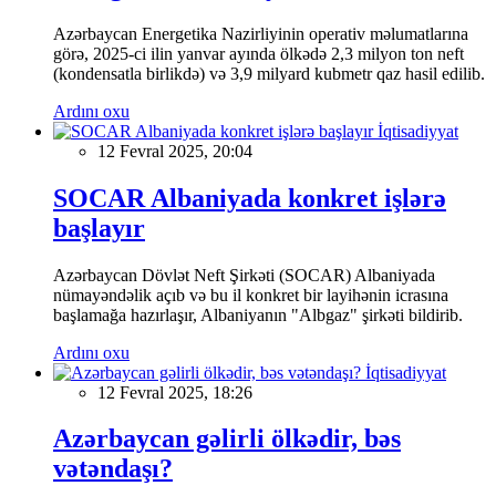
Azərbaycan Energetika Nazirliyinin operativ məlumatlarına
görə, 2025-ci ilin yanvar ayında ölkədə 2,3 milyon ton neft
(kondensatla birlikdə) və 3,9 milyard kubmetr qaz hasil edilib.
Ardını oxu
İqtisadiyyat
12 Fevral 2025, 20:04
SOCAR Albaniyada konkret işlərə
başlayır
Azərbaycan Dövlət Neft Şirkəti (SOCAR) Albaniyada
nümayəndəlik açıb və bu il konkret bir layihənin icrasına
başlamağa hazırlaşır, Albaniyanın "Albgaz" şirkəti bildirib.
Ardını oxu
İqtisadiyyat
12 Fevral 2025, 18:26
Azərbaycan gəlirli ölkədir, bəs
vətəndaşı?