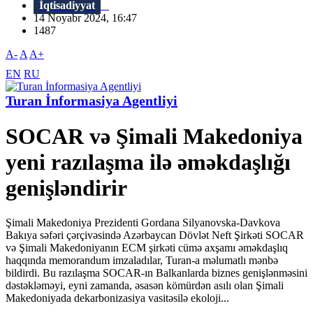
İqtisadiyyat
14 Noyabr 2024, 16:47
1487
A-
A
A+
EN
RU
Turan İnformasiya Agentliyi
SOCAR və Şimali Makedoniya
yeni razılaşma ilə əməkdaşlığı
genişləndirir
Şimali Makedoniya Prezidenti Gordana Silyanovska-Davkova
Bakıya səfəri çərçivəsində Azərbaycan Dövlət Neft Şirkəti SOCAR
və Şimali Makedoniyanın ECM şirkəti cümə axşamı əməkdaşlıq
haqqında memorandum imzaladılar, Turan-a məlumatlı mənbə
bildirdi. Bu razılaşma SOCAR-ın Balkanlarda biznes genişlənməsini
dəstəkləməyi, eyni zamanda, əsasən kömürdən asılı olan Şimali
Makedoniyada dekarbonizasiya vasitəsilə ekoloji...