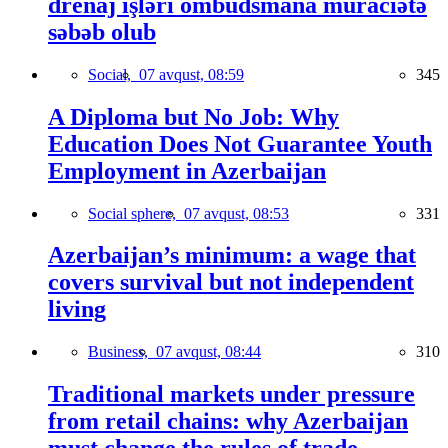
drenaj işləri ombudsmana müraciətə
səbəb olub
Social,
07 avqust, 08:59
345
A Diploma but No Job: Why
Education Does Not Guarantee Youth
Employment in Azerbaijan
Social sphere,
07 avqust, 08:53
331
Azerbaijan’s minimum: a wage that
covers survival but not independent
living
Business,
07 avqust, 08:44
310
Traditional markets under pressure
from retail chains: why Azerbaijan