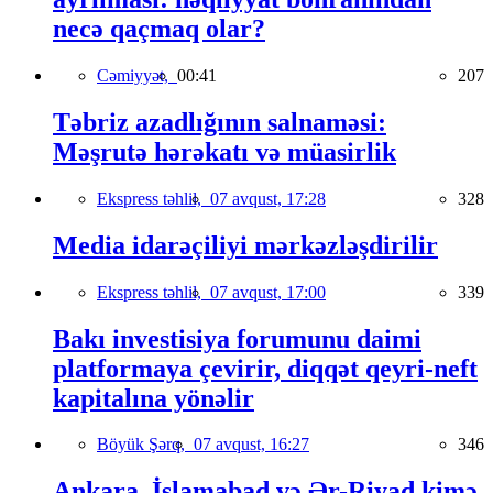
necə qaçmaq olar?
Cəmiyyət,
00:41
207
Təbriz azadlığının salnaməsi:
Məşrutə hərəkatı və müasirlik
Ekspress təhlil,
07 avqust, 17:28
328
Media idarəçiliyi mərkəzləşdirilir
Ekspress təhlil,
07 avqust, 17:00
339
Bakı investisiya forumunu daimi
platformaya çevirir, diqqət qeyri-neft
kapitalına yönəlir
Böyük Şərq,
07 avqust, 16:27
346
Ankara, İslamabad və Ər-Riyad kimə