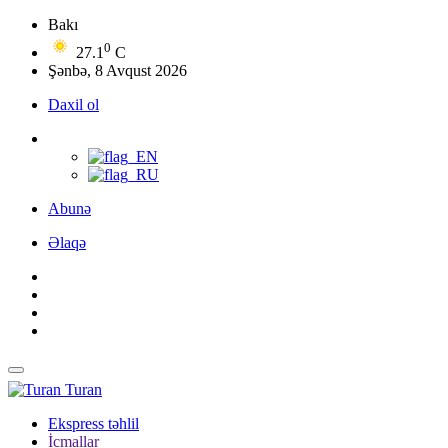
Bakı
0
27.1
C
Şənbə, 8 Avqust 2026
Daxil ol
Abunə
Əlaqə
Turan
Ekspress təhlil
İcmallar