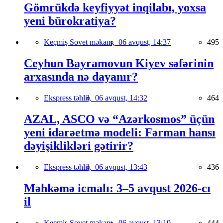
Gömrükdə keyfiyyət inqilabı, yoxsa
yeni bürokratiya?
Keçmiş Sovet məkanı,
06 avqust, 14:37
495
Ceyhun Bayramovun Kiyev səfərinin
arxasında nə dayanır?
Ekspress təhlil,
06 avqust, 14:32
464
AZAL, ASCO və “Azərkosmos” üçün
yeni idarəetmə modeli: Fərman hansı
dəyişiklikləri gətirir?
Ekspress təhlil,
06 avqust, 13:43
436
Məhkəmə icmalı: 3–5 avqust 2026-cı
il
Keçmiş Sovet məkanı,
06 avqust, 13:19
444