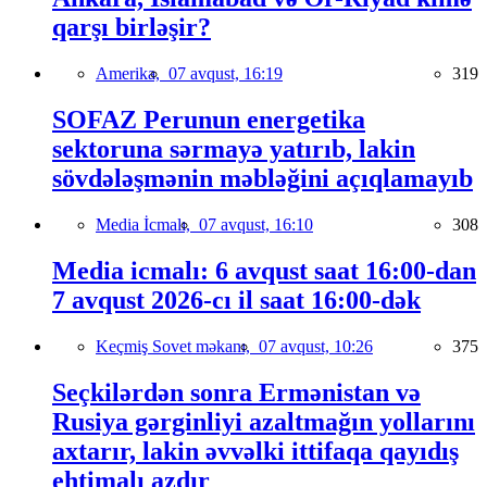
qarşı birləşir?
Amerika,
07 avqust, 16:19
319
SOFAZ Perunun energetika
sektoruna sərmayə yatırıb, lakin
sövdələşmənin məbləğini açıqlamayıb
Media İcmalı,
07 avqust, 16:10
308
Media icmalı: 6 avqust saat 16:00-dan
7 avqust 2026-cı il saat 16:00-dək
Keçmiş Sovet məkanı,
07 avqust, 10:26
375
Seçkilərdən sonra Ermənistan və
Rusiya gərginliyi azaltmağın yollarını
axtarır, lakin əvvəlki ittifaqa qayıdış
ehtimalı azdır