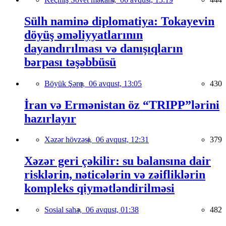
Sülh naminə diplomatiya: Tokayevin
döyüş əməliyyatlarının
dayandırılması və danışıqların
bərpası təşəbbüsü
Böyük Şərq,
06 avqust, 13:05
430
İran və Ermənistan öz “TRIPP”lərini
hazırlayır
Xəzər hövzəsi,
06 avqust, 12:31
379
Xəzər geri çəkilir: su balansına dair
risklərin, nəticələrin və zəifliklərin
kompleks qiymətləndirilməsi
Sosial sahə,
06 avqust, 01:38
482