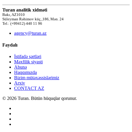
Turan analitik xidməti
Bakı, AZ1010
Süleyman Rəhimov küç.,186, Mən. 24
Tel.: (+99412) 440 11 96
agency@turan.az
Faydalı
İstifadə şərtləri
Məxfilik siyasti
Abunə
Haqqımızda
Bizim mütəxəssislərimiz
Arxiv
CONTACT AZ
© 2026 Turan. Bütün hüquqlar qorunur.