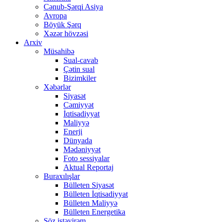
Cənub-Şərqi Asiya
Avropa
Böyük Şərq
Xəzər hövzəsi
Arxiv
Müsahibə
Sual-cavab
Çətin sual
Bizimkiler
Xəbərlər
Siyasət
Cəmiyyət
İqtisadiyyat
Maliyyə
Enerji
Dünyada
Mədəniyyət
Foto sessiyalar
Aktual Reportaj
Buraxılışlar
Bülleten Siyasət
Bülleten İqtisadiyyat
Bülleten Maliyyə
Bülleten Energetika
Söz istəyirəm