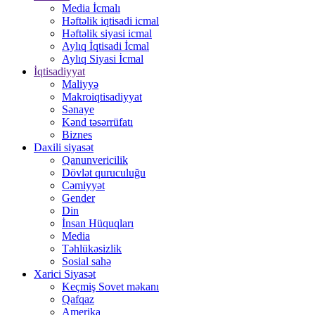
Media İcmalı
Həftəlik iqtisadi icmal
Həftəlik siyasi icmal
Aylıq İqtisadi İcmal
Aylıq Siyasi İcmal
İqtisadiyyat
Maliyyə
Makroiqtisadiyyat
Sənaye
Kənd təsərrüfatı
Biznes
Daxili siyasət
Qanunvericilik
Dövlət quruculuğu
Cəmiyyət
Gender
Din
İnsan Hüquqları
Media
Təhlükəsizlik
Sosial sahə
Xarici Siyasət
Keçmiş Sovet məkanı
Qafqaz
Amerika