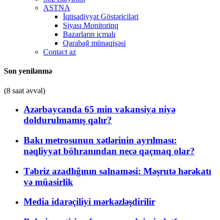
ASTNA
İqtisadiyyat Göstəriciləri
Siyası Monitorinq
Bazarların icmalı
Qarabağ münaqişəsi
Contact az
Son yenilənmə
(8 saat əvvəl)
Azərbaycanda 65 min vakansiya niyə
doldurulmamış qalır?
Bakı metrosunun xətlərinin ayrılması:
nəqliyyat böhranından necə qaçmaq olar?
Təbriz azadlığının salnaməsi: Məşrutə hərəkatı
və müasirlik
Media idarəçiliyi mərkəzləşdirilir