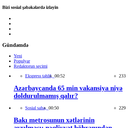
Bizi sosial şəbəkələrdə izləyin
Gündəmdə
Yeni
Populyar
Redaktorun seçimi
Ekspress təhlil,
00:52
233
Azərbaycanda 65 min vakansiya niyə
doldurulmamış qalır?
Sosial sahə,
00:50
229
Bakı metrosunun xətlərinin
ayrılması: nəqliyyat böhranından