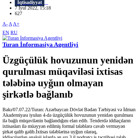
İqtisadiyyat
7 İyul 2022, 15:18
627
A-
A
A+
EN
RU
Turan İnformasiya Agentliyi
Üzgüçülük hovuzunun yenidən
qurulması müqaviləsi ixtisas
tələbinə uyğun olmayan
şirkətlə bağlanıb
Bakı/07.07.22/Turan: Azərbaycan Dövlət Bədən Tərbiyəsi və İdman
Akademiyası iyulun 4-də üzgüçülük hovuzunun yenidən qurulması
ilə bağlı müqavilənin bağlandığını elan edib. Tenderdə iddiaçıların
ixtisasları ilə müəyyən edilmiş formal tələblərə cavab verməyən
şirkət qalib gəlib.İxtisas tələblərinə uyğun olaraq,
iddiaçılardan analoji işlərdə ən azı 3 il podratçı iş təcrübəsi tələb