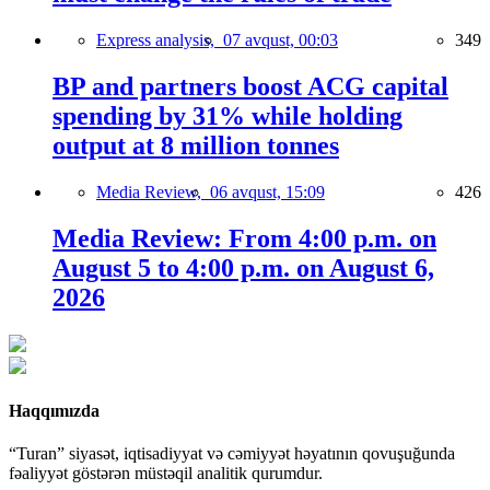
Express analysis,
07 avqust, 00:03
349
BP and partners boost ACG capital
spending by 31% while holding
output at 8 million tonnes
Media Review,
06 avqust, 15:09
426
Media Review: From 4:00 p.m. on
August 5 to 4:00 p.m. on August 6,
2026
Haqqımızda
“Turan” siyasət, iqtisadiyyat və cəmiyyət həyatının qovuşuğunda
fəaliyyət göstərən müstəqil analitik qurumdur.