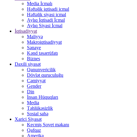
Media İcmalı
Həftəlik iqtisadi icmal
Həftəlik siyasi icmal
Aylıq İqtisadi İcmal
Aylıq Siyasi İcmal
İqtisadiyyat
Maliyyə
Makroiqtisadiyyat
Sənaye
Kənd təsərrüfatı
Biznes
Daxili siyasət
Qanunvericilik
Dövlət quruculuğu
Cəmiyyət
Gender
Din
İnsan Hüquqları
Media
Təhlükəsizlik
Sosial sahə
Xarici Siyasət
Keçmiş Sovet məkanı
Qafqaz
Amerika