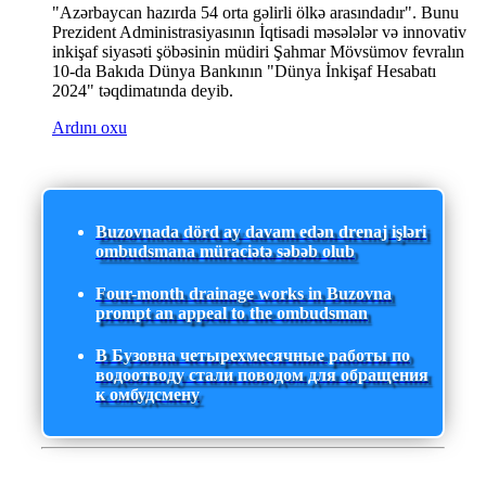
"Azərbaycan hazırda 54 orta gəlirli ölkə arasındadır". Bunu
Prezident Administrasiyasının İqtisadi məsələlər və innovativ
inkişaf siyasəti şöbəsinin müdiri Şahmar Mövsümov fevralın
10-da Bakıda Dünya Bankının "Dünya İnkişaf Hesabatı
2024" təqdimatında deyib.
Ardını oxu
Buzovnada dörd ay davam edən drenaj işləri
ombudsmana müraciətə səbəb olub
Four-month drainage works in Buzovna
prompt an appeal to the ombudsman
В Бузовна четырехмесячные работы по
водоотводу стали поводом для обращения
к омбудсмену