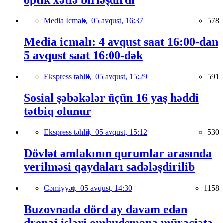
Media İcmalı,
05 avqust, 16:37
578
Media icmalı: 4 avqust saat 16:00-dan
5 avqust saat 16:00-dək
Ekspress təhlil,
05 avqust, 15:29
591
Sosial şəbəkələr üçün 16 yaş həddi
tətbiq olunur
Ekspress təhlil,
05 avqust, 15:12
530
Dövlət əmlakının qurumlar arasında
verilməsi qaydaları sadələşdirilib
Cəmiyyət,
05 avqust, 14:30
1158
Buzovnada dörd ay davam edən
drenaj işləri ombudsmana müraciətə