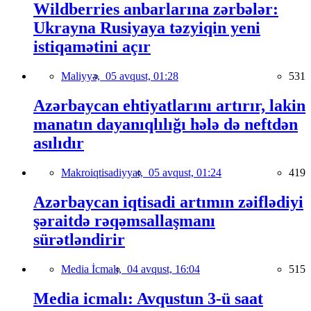
Wildberries anbarlarına zərbələr:
Ukrayna Rusiyaya təzyiqin yeni
istiqamətini açır
Maliyyə,
05 avqust, 01:28
531
Azərbaycan ehtiyatlarını artırır, lakin
manatın dayanıqlılığı hələ də neftdən
asılıdır
Makroiqtisadiyyat,
05 avqust, 01:24
419
Azərbaycan iqtisadi artımın zəiflədiyi
şəraitdə rəqəmsallaşmanı
sürətləndirir
Media İcmalı,
04 avqust, 16:04
515
Media icmalı: Avqustun 3-ü saat