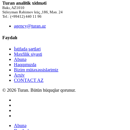
Turan analitik xidməti
Bakı, AZ1010
Süleyman Rəhimov küç.,186, Mən. 24
Tel.: (+99412) 440 11 96
agency@turan.az
Faydalı
İstifadə şərtləri
Məxfilik siyasti
Abunə
Haqqımızda
Bizim mütəxəssislərimiz
Arxiv
CONTACT AZ
© 2026 Turan. Bütün hüquqlar qorunur.
Abunə