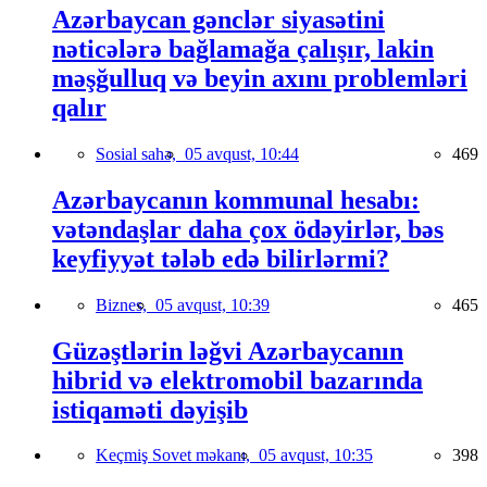
Azərbaycan gənclər siyasətini
nəticələrə bağlamağa çalışır, lakin
məşğulluq və beyin axını problemləri
qalır
Sosial sahə,
05 avqust, 10:44
469
Azərbaycanın kommunal hesabı:
vətəndaşlar daha çox ödəyirlər, bəs
keyfiyyət tələb edə bilirlərmi?
Biznes,
05 avqust, 10:39
465
Güzəştlərin ləğvi Azərbaycanın
hibrid və elektromobil bazarında
istiqaməti dəyişib
Keçmiş Sovet məkanı,
05 avqust, 10:35
398