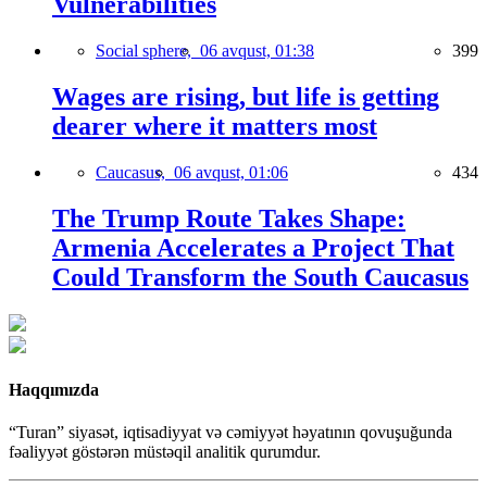
Vulnerabilities
Social sphere,
06 avqust, 01:38
399
Wages are rising, but life is getting
dearer where it matters most
Caucasus,
06 avqust, 01:06
434
The Trump Route Takes Shape:
Armenia Accelerates a Project That
Could Transform the South Caucasus
Haqqımızda
“Turan” siyasət, iqtisadiyyat və cəmiyyət həyatının qovuşuğunda
fəaliyyət göstərən müstəqil analitik qurumdur.