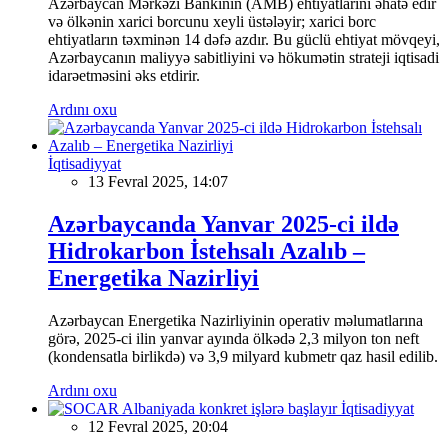
Azərbaycan Mərkəzi Bankının (AMB) ehtiyatlarını əhatə edir
və ölkənin xarici borcunu xeyli üstələyir; xarici borc
ehtiyatların təxminən 14 dəfə azdır. Bu güclü ehtiyat mövqeyi,
Azərbaycanın maliyyə sabitliyini və hökumətin strateji iqtisadi
idarəetməsini əks etdirir.
Ardını oxu
İqtisadiyyat
13 Fevral 2025, 14:07
Azərbaycanda Yanvar 2025-ci ildə
Hidrokarbon İstehsalı Azalıb –
Energetika Nazirliyi
Azərbaycan Energetika Nazirliyinin operativ məlumatlarına
görə, 2025-ci ilin yanvar ayında ölkədə 2,3 milyon ton neft
(kondensatla birlikdə) və 3,9 milyard kubmetr qaz hasil edilib.
Ardını oxu
İqtisadiyyat
12 Fevral 2025, 20:04