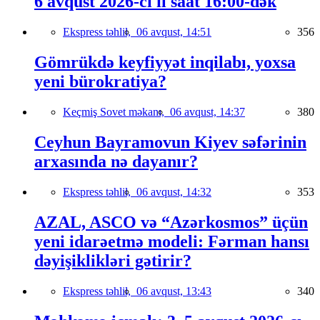
6 avqust 2026-cı il saat 16:00-dək
Ekspress təhlil,
06 avqust, 14:51
356
Gömrükdə keyfiyyət inqilabı, yoxsa
yeni bürokratiya?
Keçmiş Sovet məkanı,
06 avqust, 14:37
380
Ceyhun Bayramovun Kiyev səfərinin
arxasında nə dayanır?
Ekspress təhlil,
06 avqust, 14:32
353
AZAL, ASCO və “Azərkosmos” üçün
yeni idarəetmə modeli: Fərman hansı
dəyişiklikləri gətirir?
Ekspress təhlil,
06 avqust, 13:43
340