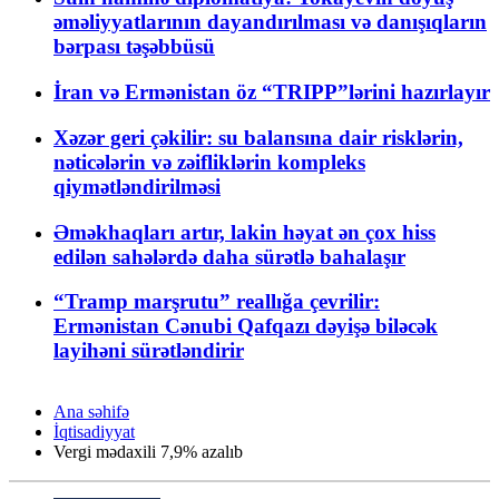
əməliyyatlarının dayandırılması və danışıqların
bərpası təşəbbüsü
İran və Ermənistan öz “TRIPP”lərini hazırlayır
Xəzər geri çəkilir: su balansına dair risklərin,
nəticələrin və zəifliklərin kompleks
qiymətləndirilməsi
Əməkhaqları artır, lakin həyat ən çox hiss
edilən sahələrdə daha sürətlə bahalaşır
“Tramp marşrutu” reallığa çevrilir:
Ermənistan Cənubi Qafqazı dəyişə biləcək
layihəni sürətləndirir
Ana səhifə
İqtisadiyyat
Vergi mədaxili 7,9% azalıb