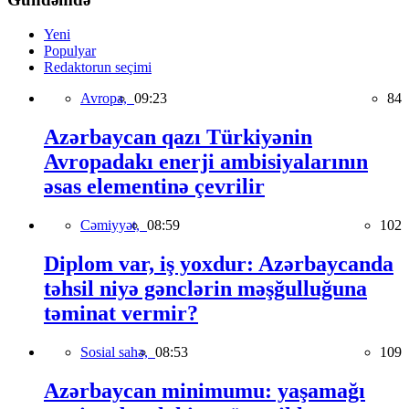
Yeni
Populyar
Redaktorun seçimi
Avropa,
09:23
84
Azərbaycan qazı Türkiyənin
Avropadakı enerji ambisiyalarının
əsas elementinə çevrilir
Cəmiyyət,
08:59
102
Diplom var, iş yoxdur: Azərbaycanda
təhsil niyə gənclərin məşğulluğuna
təminat vermir?
Sosial sahə,
08:53
109
Azərbaycan minimumu: yaşamağı