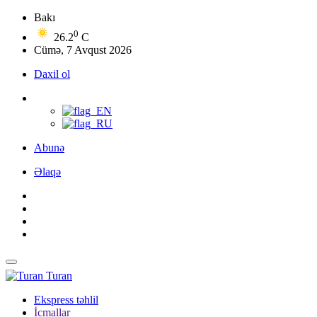
Bakı
0
26.2
C
Cümə, 7 Avqust 2026
Daxil ol
Abunə
Əlaqə
Turan
Ekspress təhlil
İcmallar