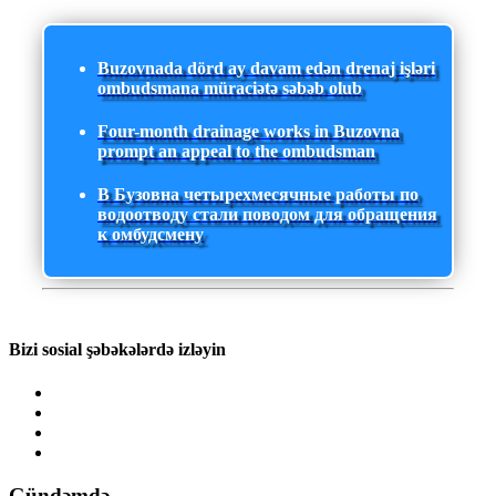
Buzovnada dörd ay davam edən drenaj işləri
ombudsmana müraciətə səbəb olub
Four-month drainage works in Buzovna
prompt an appeal to the ombudsman
В Бузовна четырехмесячные работы по
водоотводу стали поводом для обращения
к омбудсмену
Bizi sosial şəbəkələrdə izləyin
Gündəmdə