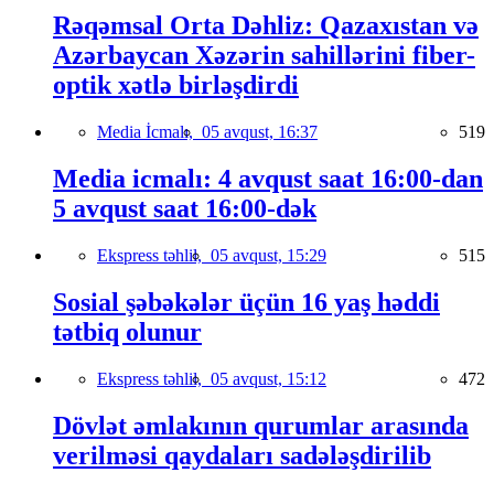
Rəqəmsal Orta Dəhliz: Qazaxıstan və
Azərbaycan Xəzərin sahillərini fiber-
optik xətlə birləşdirdi
Media İcmalı,
05 avqust, 16:37
519
Media icmalı: 4 avqust saat 16:00-dan
5 avqust saat 16:00-dək
Ekspress təhlil,
05 avqust, 15:29
515
Sosial şəbəkələr üçün 16 yaş həddi
tətbiq olunur
Ekspress təhlil,
05 avqust, 15:12
472
Dövlət əmlakının qurumlar arasında
verilməsi qaydaları sadələşdirilib