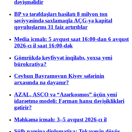
dəyişməlidir
BP və tərəfdaşları hasilatı 8 milyon ton
səviyyəsində saxlamaqla AÇG-yə kapital
qoyuluşlarını 31 faiz artırıblar
Media icmalı: 5 avqust saat 16:00-dan 6 avqust
2026-cı il saat 16:00-dək
Gömrükdə keyfiyyət inqilabı, yoxsa yeni
bürokratiya?
Ceyhun Bayramovun Kiyev səfərinin
arxasında nə dayanır?
AZAL, ASCO və “Azərkosmos” üçün yeni
idarəetmə modeli: Fərman hansı dəyişiklikləri
gətirir?
Məhkəmə icmalı: 3–5 avqust 2026-cı il
Sülh naminə diplomatiya: Tokayevin döyüş