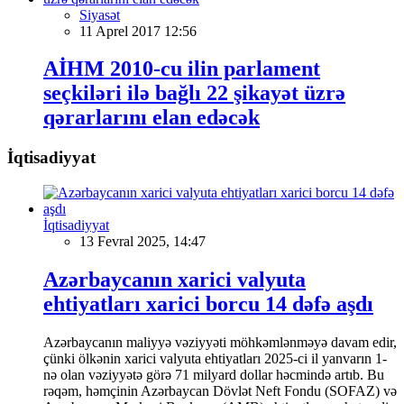
Siyasət
11 Aprel 2017 12:56
AİHM 2010-cu ilin parlament
seçkiləri ilə bağlı 22 şikayət üzrə
qərarlarını elan edəcək
İqtisadiyyat
İqtisadiyyat
13 Fevral 2025, 14:47
Azərbaycanın xarici valyuta
ehtiyatları xarici borcu 14 dəfə aşdı
Azərbaycanın maliyyə vəziyyəti möhkəmlənməyə davam edir,
çünki ölkənin xarici valyuta ehtiyatları 2025-ci il yanvarın 1-
nə olan vəziyyətə görə 71 milyard dollar həcmində artıb. Bu
rəqəm, həmçinin Azərbaycan Dövlət Neft Fondu (SOFAZ) və