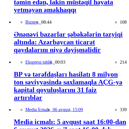
təmin edən, lakin müstəqil həyata
yetməyən əməkhaqqı
Biznes,
08:44
108
Ənənəvi bazarlar şəbəkələrin təzyiqi
altında: Azərbaycan ticarət
qaydalarını niyə dəyişməlidir
Ekspress təhlil,
00:03
214
BP və tərəfdaşları hasilatı 8 milyon
ton səviyyəsində saxlamaqla AÇG-yə
kapital qoyuluşlarını 31 faiz
artırıblar
Media İcmalı,
06 avqust, 15:09
339
Media icmalı: 5 avqust saat 16:00-dan