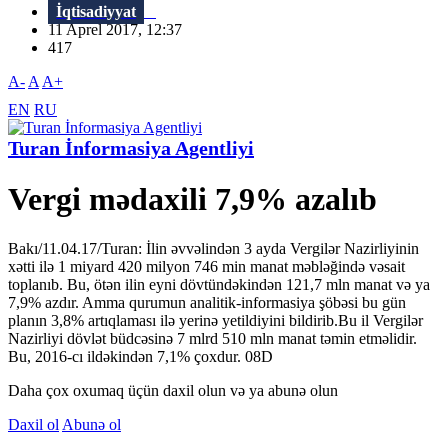
İqtisadiyyat
11 Aprel 2017, 12:37
417
A-
A
A+
EN
RU
Turan İnformasiya Agentliyi
Vergi mədaxili 7,9% azalıb
Bakı/11.04.17/Turan: İlin əvvəlindən 3 ayda Vergilər Nazirliyinin
xətti ilə 1 miyard 420 milyon 746 min manat məbləğində vəsait
toplanıb. Bu, ötən ilin eyni dövtündəkindən 121,7 mln manat və ya
7,9% azdır. Amma qurumun analitik-informasiya şöbəsi bu gün
planın 3,8% artıqlaması ilə yerinə yetildiyini bildirib.Bu il Vergilər
Nazirliyi dövlət büdcəsinə 7 mlrd 510 mln manat təmin etməlidir.
Bu, 2016-cı ildəkindən 7,1% çoxdur. 08D
Daha çox oxumaq üçün daxil olun və ya abunə olun
Daxil ol
Abunə ol