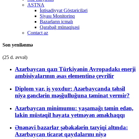
ASTNA
İqtisadiyyat Göstəriciləri
Siyası Monitorinq
Bazarların icmalı
Qarabağ münaqişəsi
Contact az
Son yenilənmə
(25 d. əvvəl)
Azərbaycan qazı Türkiyənin Avropadakı enerji
ambisiyalarının əsas elementinə çevrilir
Diplom var, iş yoxdur: Azərbaycanda təhsil
niyə gənclərin məşğulluğuna təminat vermir?
Azərbaycan minimumu: yaşamağı təmin edən,
lakin müstəqil həyata yetməyən əməkhaqqı
Ənənəvi bazarlar şəbəkələrin təzyiqi altında:
Azərbaycan ticarət qaydalarını niyə