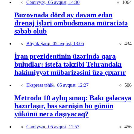
Cəmiyyət,
05 avqust, 14:30
1064
Buzovnada dörd ay davam edən
drenaj işləri ombudsmana müraciətə
səbəb olub
Böyük Şərq,
05 avqust, 13:05
434
İran prezidentinin üzərində qara
buludlar: istefa təkzibi Tehrandakı
hakimiyyət mübarizəsini üzə çıxarır
Ekspress təhlil,
05 avqust, 12:27
506
Metroda 10 aylıq sınaq: Bakı gələcəyə
hazırlaşır, bəs sərnişin bu günün
yükünü necə daşıyacaq?
Cəmiyyət,
05 avqust, 11:57
456