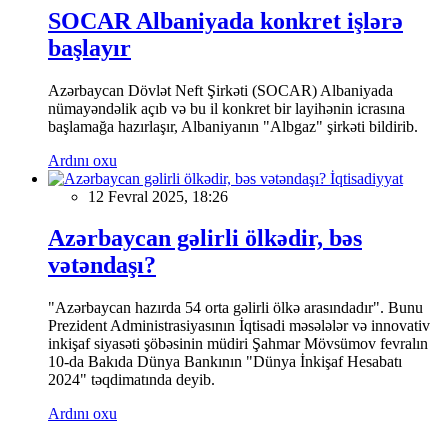
SOCAR Albaniyada konkret işlərə
başlayır
Azərbaycan Dövlət Neft Şirkəti (SOCAR) Albaniyada
nümayəndəlik açıb və bu il konkret bir layihənin icrasına
başlamağa hazırlaşır, Albaniyanın "Albgaz" şirkəti bildirib.
Ardını oxu
İqtisadiyyat
12 Fevral 2025, 18:26
Azərbaycan gəlirli ölkədir, bəs
vətəndaşı?
"Azərbaycan hazırda 54 orta gəlirli ölkə arasındadır". Bunu
Prezident Administrasiyasının İqtisadi məsələlər və innovativ
inkişaf siyasəti şöbəsinin müdiri Şahmar Mövsümov fevralın
10-da Bakıda Dünya Bankının "Dünya İnkişaf Hesabatı
2024" təqdimatında deyib.
Ardını oxu