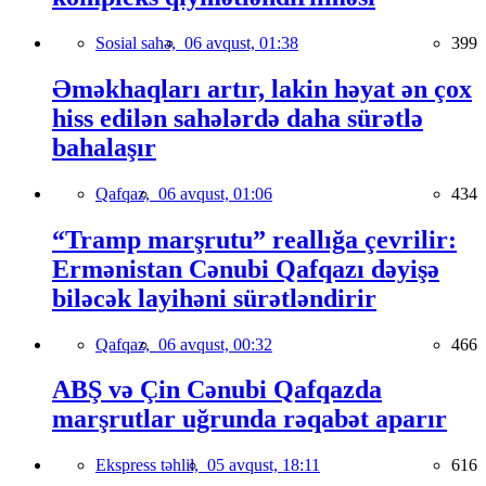
Sosial sahə,
06 avqust, 01:38
399
Əməkhaqları artır, lakin həyat ən çox
hiss edilən sahələrdə daha sürətlə
bahalaşır
Qafqaz,
06 avqust, 01:06
434
“Tramp marşrutu” reallığa çevrilir:
Ermənistan Cənubi Qafqazı dəyişə
biləcək layihəni sürətləndirir
Qafqaz,
06 avqust, 00:32
466
ABŞ və Çin Cənubi Qafqazda
marşrutlar uğrunda rəqabət aparır
Ekspress təhlil,
05 avqust, 18:11
616