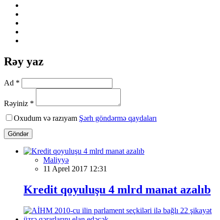
Rəy yaz
Ad *
Rəyiniz *
Oxudum və razıyam
Şərh göndərmə qaydaları
Göndər
Maliyyə
11 Aprel 2017 12:31
Kredit qoyuluşu 4 mlrd manat azalıb