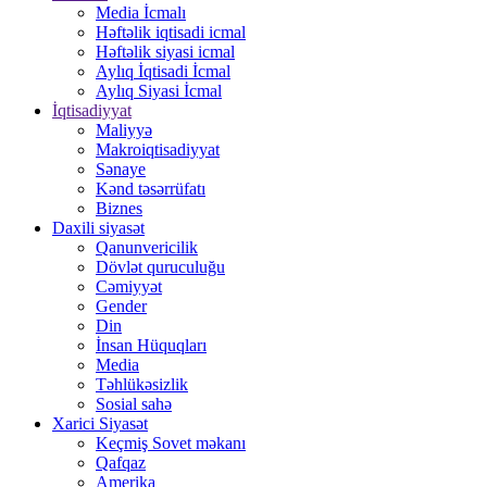
Media İcmalı
Həftəlik iqtisadi icmal
Həftəlik siyasi icmal
Aylıq İqtisadi İcmal
Aylıq Siyasi İcmal
İqtisadiyyat
Maliyyə
Makroiqtisadiyyat
Sənaye
Kənd təsərrüfatı
Biznes
Daxili siyasət
Qanunvericilik
Dövlət quruculuğu
Cəmiyyət
Gender
Din
İnsan Hüquqları
Media
Təhlükəsizlik
Sosial sahə
Xarici Siyasət
Keçmiş Sovet məkanı
Qafqaz
Amerika