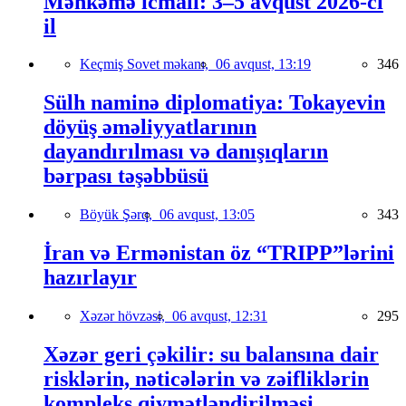
Məhkəmə icmalı: 3–5 avqust 2026-cı
il
Keçmiş Sovet məkanı,
06 avqust, 13:19
346
Sülh naminə diplomatiya: Tokayevin
döyüş əməliyyatlarının
dayandırılması və danışıqların
bərpası təşəbbüsü
Böyük Şərq,
06 avqust, 13:05
343
İran və Ermənistan öz “TRIPP”lərini
hazırlayır
Xəzər hövzəsi,
06 avqust, 12:31
295
Xəzər geri çəkilir: su balansına dair
risklərin, nəticələrin və zəifliklərin
kompleks qiymətləndirilməsi