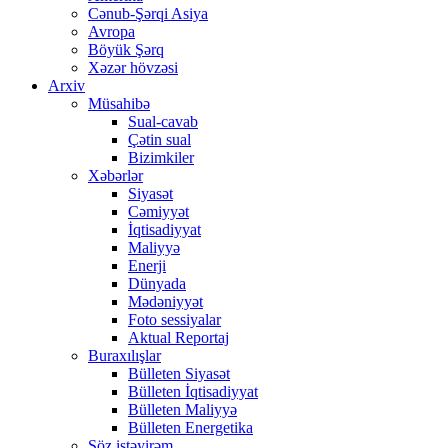
Cənub-Şərqi Asiya
Avropa
Böyük Şərq
Xəzər hövzəsi
Arxiv
Müsahibə
Sual-cavab
Çətin sual
Bizimkiler
Xəbərlər
Siyasət
Cəmiyyət
İqtisadiyyat
Maliyyə
Enerji
Dünyada
Mədəniyyət
Foto sessiyalar
Aktual Reportaj
Buraxılışlar
Bülleten Siyasət
Bülleten İqtisadiyyat
Bülleten Maliyyə
Bülleten Energetika
Söz istəyirəm