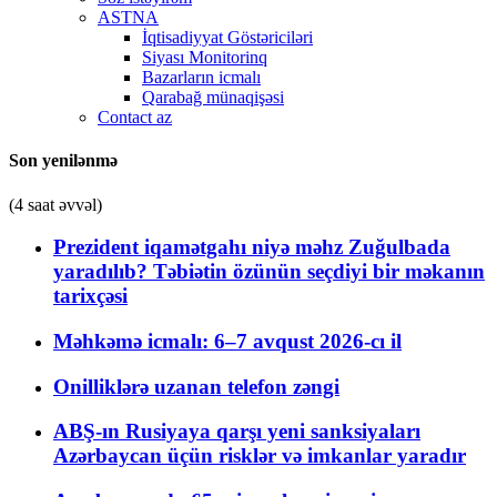
ASTNA
İqtisadiyyat Göstəriciləri
Siyası Monitorinq
Bazarların icmalı
Qarabağ münaqişəsi
Contact az
Son yenilənmə
(4 saat əvvəl)
Prezident iqamətgahı niyə məhz Zuğulbada
yaradılıb? Təbiətin özünün seçdiyi bir məkanın
tarixçəsi
Məhkəmə icmalı: 6–7 avqust 2026-cı il
Onilliklərə uzanan telefon zəngi
ABŞ-ın Rusiyaya qarşı yeni sanksiyaları
Azərbaycan üçün risklər və imkanlar yaradır