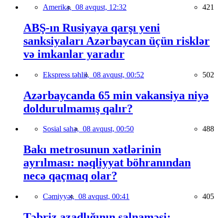
Amerika,
08 avqust, 12:32
421
ABŞ-ın Rusiyaya qarşı yeni
sanksiyaları Azərbaycan üçün risklər
və imkanlar yaradır
Ekspress təhlil,
08 avqust, 00:52
502
Azərbaycanda 65 min vakansiya niyə
doldurulmamış qalır?
Sosial sahə,
08 avqust, 00:50
488
Bakı metrosunun xətlərinin
ayrılması: nəqliyyat böhranından
necə qaçmaq olar?
Cəmiyyət,
08 avqust, 00:41
405
Təbriz azadlığının salnaməsi: