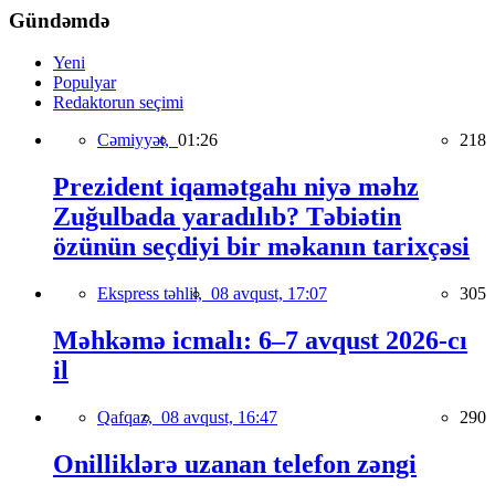
Gündəmdə
Yeni
Populyar
Redaktorun seçimi
Cəmiyyət,
01:26
218
Prezident iqamətgahı niyə məhz
Zuğulbada yaradılıb? Təbiətin
özünün seçdiyi bir məkanın tarixçəsi
Ekspress təhlil,
08 avqust, 17:07
305
Məhkəmə icmalı: 6–7 avqust 2026-cı
il
Qafqaz,
08 avqust, 16:47
290
Onilliklərə uzanan telefon zəngi