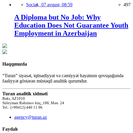
Social,
07 avqust, 08:59
497
A Diploma but No Job: Why
Education Does Not Guarantee Youth
Employment in Azerbaijan
Haqqımızda
“Turan” siyasət, iqtisadiyyat və cəmiyyət həyatının qovuşuğunda
fəaliyyət göstərən müstəqil analitik qurumdur.
Turan analitik xidməti
Bakı, AZ1010
Süleyman Rəhimov küç.,186, Mən. 24
Tel.: (+99412) 440 11 96
agency@turan.az
Faydalı