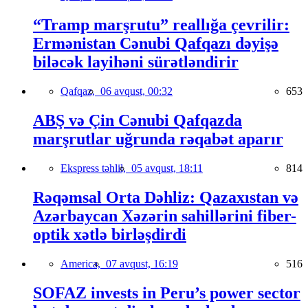
“Tramp marşrutu” reallığa çevrilir:
Ermənistan Cənubi Qafqazı dəyişə
biləcək layihəni sürətləndirir
Qafqaz,
06 avqust, 00:32
653
ABŞ və Çin Cənubi Qafqazda
marşrutlar uğrunda rəqabət aparır
Ekspress təhlil,
05 avqust, 18:11
814
Rəqəmsal Orta Dəhliz: Qazaxıstan və
Azərbaycan Xəzərin sahillərini fiber-
optik xətlə birləşdirdi
America,
07 avqust, 16:19
516
SOFAZ invests in Peru’s power sector