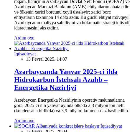
rəqəm, həmçinin Azərbaycan Dövlət Neft Fondu (SOFAZ) və
Azərbaycan Mərkəzi Bankının (AMB) ehtiyatlarını əhatə edir
və ölkənin xarici borcunu xeyli üstələyir; xarici borc
ehtiyatların təxminən 14 dəfə azdır. Bu güclü ehtiyat mövqeyi,
Azərbaycanın maliyyə sabitliyini və hökumətin strateji iqtisadi
idarəetməsini əks etdirir.
Ardını oxu
İqtisadiyyat
13 Fevral 2025, 14:07
Azərbaycanda Yanvar 2025-ci ildə
Hidrokarbon İstehsalı Azalıb –
Energetika Nazirliyi
Azərbaycan Energetika Nazirliyinin operativ məlumatlarına
görə, 2025-ci ilin yanvar ayında ölkədə 2,3 milyon ton neft
(kondensatla birlikdə) və 3,9 milyard kubmetr qaz hasil edilib.
Ardını oxu
İqtisadiyyat
12 Fevral 2025, 20:04