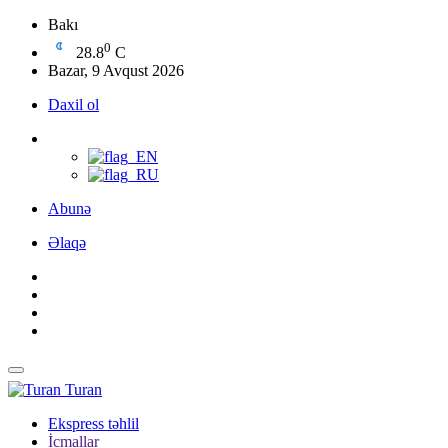
Bakı
0
28.8
C
Bazar, 9 Avqust 2026
Daxil ol
Abunə
Əlaqə
Turan
Ekspress təhlil
İcmallar