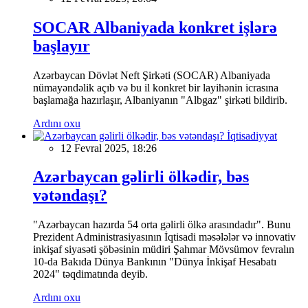
SOCAR Albaniyada konkret işlərə
başlayır
Azərbaycan Dövlət Neft Şirkəti (SOCAR) Albaniyada
nümayəndəlik açıb və bu il konkret bir layihənin icrasına
başlamağa hazırlaşır, Albaniyanın "Albgaz" şirkəti bildirib.
Ardını oxu
İqtisadiyyat
12 Fevral 2025, 18:26
Azərbaycan gəlirli ölkədir, bəs
vətəndaşı?
"Azərbaycan hazırda 54 orta gəlirli ölkə arasındadır". Bunu
Prezident Administrasiyasının İqtisadi məsələlər və innovativ
inkişaf siyasəti şöbəsinin müdiri Şahmar Mövsümov fevralın
10-da Bakıda Dünya Bankının "Dünya İnkişaf Hesabatı
2024" təqdimatında deyib.
Ardını oxu