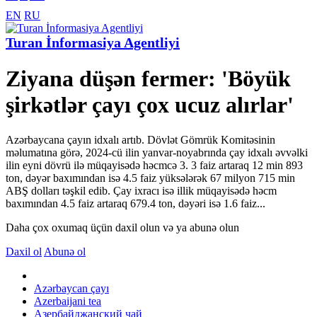
EN
RU
Turan İnformasiya Agentliyi
Ziyana düşən fermer: 'Böyük
şirkətlər çayı çox ucuz alırlar'
Azərbaycana çayın idxalı artıb. Dövlət Gömrük Komitəsinin
məlumatına görə, 2024-cü ilin yanvar-noyabrında çay idxalı əvvəlki
ilin eyni dövrü ilə müqayisədə həcmcə 3. 3 faiz artaraq 12 min 893
ton, dəyər baxımından isə 4.5 faiz yüksələrək 67 milyon 715 min
ABŞ dolları təşkil edib. Çay ixracı isə illik müqayisədə həcm
baxımından 4.5 faiz artaraq 679.4 ton, dəyəri isə 1.6 faiz...
Daha çox oxumaq üçün daxil olun və ya abunə olun
Daxil ol
Abunə ol
Azərbaycan çayı
Azerbaijani tea
Азербайджанский чай