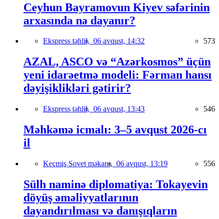
Ceyhun Bayramovun Kiyev səfərinin
arxasında nə dayanır?
Ekspress təhlil,
06 avqust, 14:32
573
AZAL, ASCO və “Azərkosmos” üçün
yeni idarəetmə modeli: Fərman hansı
dəyişiklikləri gətirir?
Ekspress təhlil,
06 avqust, 13:43
546
Məhkəmə icmalı: 3–5 avqust 2026-cı
il
Keçmiş Sovet məkanı,
06 avqust, 13:19
556
Sülh naminə diplomatiya: Tokayevin
döyüş əməliyyatlarının
dayandırılması və danışıqların