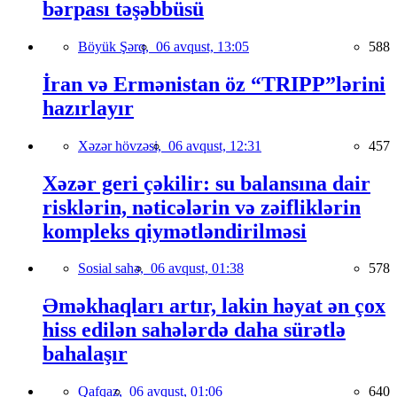
bərpası təşəbbüsü
Böyük Şərq,
06 avqust, 13:05
588
İran və Ermənistan öz “TRIPP”lərini
hazırlayır
Xəzər hövzəsi,
06 avqust, 12:31
457
Xəzər geri çəkilir: su balansına dair
risklərin, nəticələrin və zəifliklərin
kompleks qiymətləndirilməsi
Sosial sahə,
06 avqust, 01:38
578
Əməkhaqları artır, lakin həyat ən çox
hiss edilən sahələrdə daha sürətlə
bahalaşır
Qafqaz,
06 avqust, 01:06
640