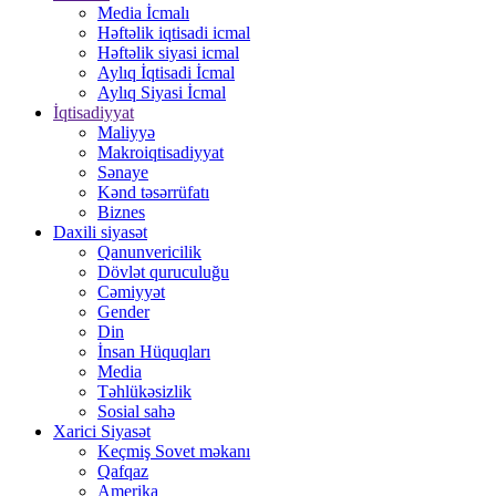
Media İcmalı
Həftəlik iqtisadi icmal
Həftəlik siyasi icmal
Aylıq İqtisadi İcmal
Aylıq Siyasi İcmal
İqtisadiyyat
Maliyyə
Makroiqtisadiyyat
Sənaye
Kənd təsərrüfatı
Biznes
Daxili siyasət
Qanunvericilik
Dövlət quruculuğu
Cəmiyyət
Gender
Din
İnsan Hüquqları
Media
Təhlükəsizlik
Sosial sahə
Xarici Siyasət
Keçmiş Sovet məkanı
Qafqaz
Amerika