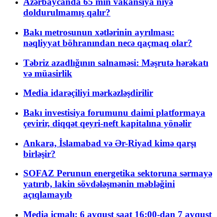
Azərbaycanda 65 min vakansiya niyə
doldurulmamış qalır?
Bakı metrosunun xətlərinin ayrılması:
nəqliyyat böhranından necə qaçmaq olar?
Təbriz azadlığının salnaməsi: Məşrutə hərəkatı
və müasirlik
Media idarəçiliyi mərkəzləşdirilir
Bakı investisiya forumunu daimi platformaya
çevirir, diqqət qeyri-neft kapitalına yönəlir
Ankara, İslamabad və Ər-Riyad kimə qarşı
birləşir?
SOFAZ Perunun energetika sektoruna sərmayə
yatırıb, lakin sövdələşmənin məbləğini
açıqlamayıb
Media icmalı: 6 avqust saat 16:00-dan 7 avqust