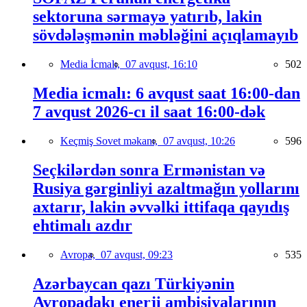
sektoruna sərmayə yatırıb, lakin
sövdələşmənin məbləğini açıqlamayıb
Media İcmalı,
07 avqust, 16:10
502
Media icmalı: 6 avqust saat 16:00-dan
7 avqust 2026-cı il saat 16:00-dək
Keçmiş Sovet məkanı,
07 avqust, 10:26
596
Seçkilərdən sonra Ermənistan və
Rusiya gərginliyi azaltmağın yollarını
axtarır, lakin əvvəlki ittifaqa qayıdış
ehtimalı azdır
Avropa,
07 avqust, 09:23
535
Azərbaycan qazı Türkiyənin
Avropadakı enerji ambisiyalarının