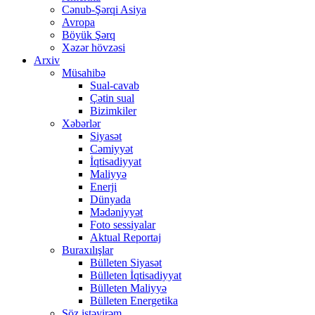
Cənub-Şərqi Asiya
Avropa
Böyük Şərq
Xəzər hövzəsi
Arxiv
Müsahibə
Sual-cavab
Çətin sual
Bizimkiler
Xəbərlər
Siyasət
Cəmiyyət
İqtisadiyyat
Maliyyə
Enerji
Dünyada
Mədəniyyət
Foto sessiyalar
Aktual Reportaj
Buraxılışlar
Bülleten Siyasət
Bülleten İqtisadiyyat
Bülleten Maliyyə
Bülleten Energetika
Söz istəyirəm