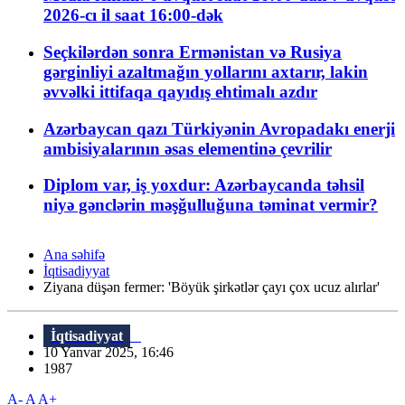
2026-cı il saat 16:00-dək
Seçkilərdən sonra Ermənistan və Rusiya
gərginliyi azaltmağın yollarını axtarır, lakin
əvvəlki ittifaqa qayıdış ehtimalı azdır
Azərbaycan qazı Türkiyənin Avropadakı enerji
ambisiyalarının əsas elementinə çevrilir
Diplom var, iş yoxdur: Azərbaycanda təhsil
niyə gənclərin məşğulluğuna təminat vermir?
Ana səhifə
İqtisadiyyat
Ziyana düşən fermer: 'Böyük şirkətlər çayı çox ucuz alırlar'
İqtisadiyyat
10 Yanvar 2025, 16:46
1987
A-
A
A+