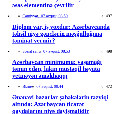
əsas elementinə çevrilir
Cəmiyyət,
07 avqust, 08:59
497
Diplom var, iş yoxdur: Azərbaycanda
təhsil niyə gənclərin məşğulluğuna
təminat vermir?
Sosial sahə,
07 avqust, 08:53
498
Azərbaycan minimumu: yaşamağı
təmin edən, lakin müstəqil həyata
yetməyən əməkhaqqı
Biznes,
07 avqust, 08:44
472
Ənənəvi bazarlar şəbəkələrin təzyiqi
altında: Azərbaycan ticarət
qaydalarını niyə dəyişməlidir