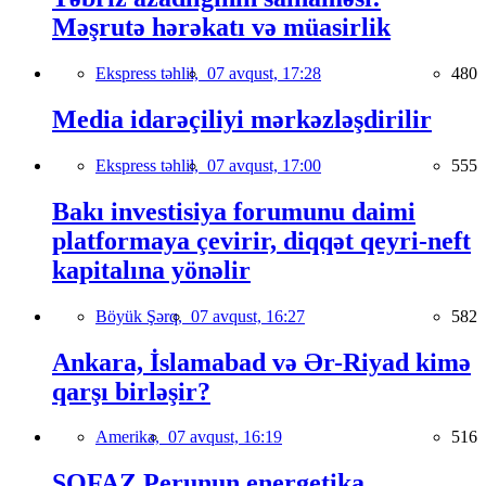
Məşrutə hərəkatı və müasirlik
Ekspress təhlil,
07 avqust, 17:28
480
Media idarəçiliyi mərkəzləşdirilir
Ekspress təhlil,
07 avqust, 17:00
555
Bakı investisiya forumunu daimi
platformaya çevirir, diqqət qeyri-neft
kapitalına yönəlir
Böyük Şərq,
07 avqust, 16:27
582
Ankara, İslamabad və Ər-Riyad kimə
qarşı birləşir?
Amerika,
07 avqust, 16:19
516
SOFAZ Perunun energetika