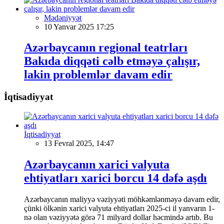
Mədəniyyət
10 Yanvar 2025 17:25
Azərbaycanın regional teatrları
Bakıda diqqəti cəlb etməyə çalışır,
lakin problemlər davam edir
İqtisadiyyat
İqtisadiyyat
13 Fevral 2025, 14:47
Azərbaycanın xarici valyuta
ehtiyatları xarici borcu 14 dəfə aşdı
Azərbaycanın maliyyə vəziyyəti möhkəmlənməyə davam edir,
çünki ölkənin xarici valyuta ehtiyatları 2025-ci il yanvarın 1-
nə olan vəziyyətə görə 71 milyard dollar həcmində artıb. Bu