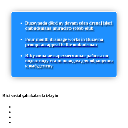
Buzovnada dörd ay davam edən drenaj işləri
ombudsmana müraciətə səbəb olub
Four-month drainage works in Buzovna
prompt an appeal to the ombudsman
В Бузовна четырехмесячные работы по
водоотводу стали поводом для обращения
к омбудсмену
Bizi sosial şəbəkələrdə izləyin