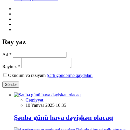
Rəy yaz
Ad *
Rəyiniz *
Oxudum və razıyam
Şərh göndərmə qaydaları
Göndər
Cəmiyyət
10 Yanvar 2025 16:35
Şənbə günü hava dəyişkən olacaq