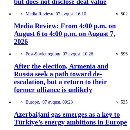
but does not disclose deal value
Media Review,
07 avqust, 16:10
502
Media Review: From 4:00 p.m. on
August 6 to 4:00 p.m. on August 7,
2026
Post-Soviet region,
07 avqust, 10:26
596
After the election, Armenia and
Russia seek a path toward de-
escalation, but a return to their
former alliance is unlikely
Europe,
07 avqust, 09:23
535
Azerbaijani gas emerges as a key to
Türkiye’s energy ambitions in Europe