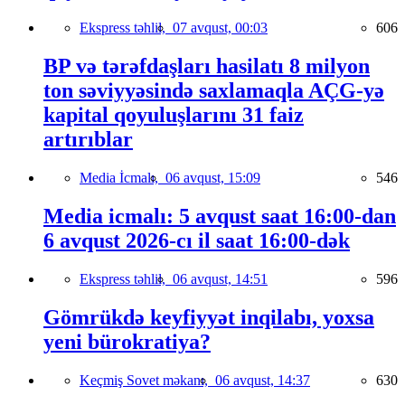
Ekspress təhlil,
07 avqust, 00:03
606
BP və tərəfdaşları hasilatı 8 milyon
ton səviyyəsində saxlamaqla AÇG-yə
kapital qoyuluşlarını 31 faiz
artırıblar
Media İcmalı,
06 avqust, 15:09
546
Media icmalı: 5 avqust saat 16:00-dan
6 avqust 2026-cı il saat 16:00-dək
Ekspress təhlil,
06 avqust, 14:51
596
Gömrükdə keyfiyyət inqilabı, yoxsa
yeni bürokratiya?
Keçmiş Sovet məkanı,
06 avqust, 14:37
630