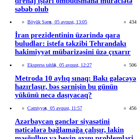
drenaj işləri ombudsmana müraciətə
səbəb olub
Böyük Şərq,
05 avqust, 13:05
434
İran prezidentinin üzərində qara
buludlar: istefa təkzibi Tehrandakı
hakimiyyət mübarizəsini üzə çıxarır
Ekspress təhlil,
05 avqust, 12:27
506
Metroda 10 aylıq sınaq: Bakı gələcəyə
hazırlaşır, bəs sərnişin bu günün
yükünü necə daşıyacaq?
Cəmiyyət,
05 avqust, 11:57
456
Azərbaycan gənclər siyasətini
nəticələrə bağlamağa çalışır, lakin
məşğulluq və beyin axını problemləri