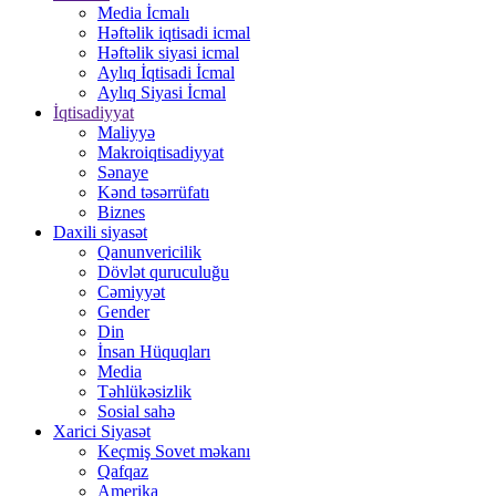
Media İcmalı
Həftəlik iqtisadi icmal
Həftəlik siyasi icmal
Aylıq İqtisadi İcmal
Aylıq Siyasi İcmal
İqtisadiyyat
Maliyyə
Makroiqtisadiyyat
Sənaye
Kənd təsərrüfatı
Biznes
Daxili siyasət
Qanunvericilik
Dövlət quruculuğu
Cəmiyyət
Gender
Din
İnsan Hüquqları
Media
Təhlükəsizlik
Sosial sahə
Xarici Siyasət
Keçmiş Sovet məkanı
Qafqaz
Amerika