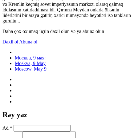
və Kremlin keçmiş sovet imperiyasının mərkəzi olaraq qalmaq
iddiasının xatırladılması idi. Qırmızı Meydan onlarla ölkənin
liderlərini bir araya gətirir, xarici nümayəndə heyətləri isə tankların
gurultu...
Daha çox oxumaq üçün daxil olun və ya abunə olun
Daxil ol
Abunə ol
Москва, 9 мая:
Moskva, 9 May
Moscow, May 9
Rəy yaz
Ad *