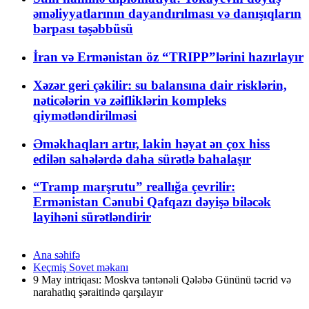
əməliyyatlarının dayandırılması və danışıqların
bərpası təşəbbüsü
İran və Ermənistan öz “TRIPP”lərini hazırlayır
Xəzər geri çəkilir: su balansına dair risklərin,
nəticələrin və zəifliklərin kompleks
qiymətləndirilməsi
Əməkhaqları artır, lakin həyat ən çox hiss
edilən sahələrdə daha sürətlə bahalaşır
“Tramp marşrutu” reallığa çevrilir:
Ermənistan Cənubi Qafqazı dəyişə biləcək
layihəni sürətləndirir
Ana səhifə
Keçmiş Sovet məkanı
9 May intriqası: Moskva təntənəli Qələbə Gününü təcrid və
narahatlıq şəraitində qarşılayır