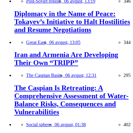
Post-Soviet region,
06 avqust, 13:19
346
Diplomacy in the Name of Peace:
Tokayev’s Initiative to Halt Hostilities
and Resume Negotiations
Great East,
06 avqust, 13:05
344
Iran and Armenia Are Developing
Their Own “TRIPP”
The Caspian Basin,
06 avqust, 12:31
295
The Caspian Is Retreating: A
Comprehensive Assessment of Water-
Balance Risks, Consequences and
Vulnerabilities
Social sphere,
06 avqust, 01:38
402