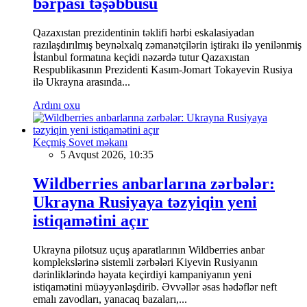
bərpası təşəbbüsü
Qazaxıstan prezidentinin təklifi hərbi eskalasiyadan
razılaşdırılmış beynəlxalq zəmanətçilərin iştirakı ilə yenilənmiş
İstanbul formatına keçidi nəzərdə tutur Qazaxıstan
Respublikasının Prezidenti Kasım-Jomart Tokayevin Rusiya
ilə Ukrayna arasında...
Ardını oxu
Keçmiş Sovet məkanı
5 Avqust 2026, 10:35
Wildberries anbarlarına zərbələr:
Ukrayna Rusiyaya təzyiqin yeni
istiqamətini açır
Ukrayna pilotsuz uçuş aparatlarının Wildberries anbar
komplekslərinə sistemli zərbələri Kiyevin Rusiyanın
dərinliklərində həyata keçirdiyi kampaniyanın yeni
istiqamətini müəyyənləşdirib. Əvvəllər əsas hədəflər neft
emalı zavodları, yanacaq bazaları,...