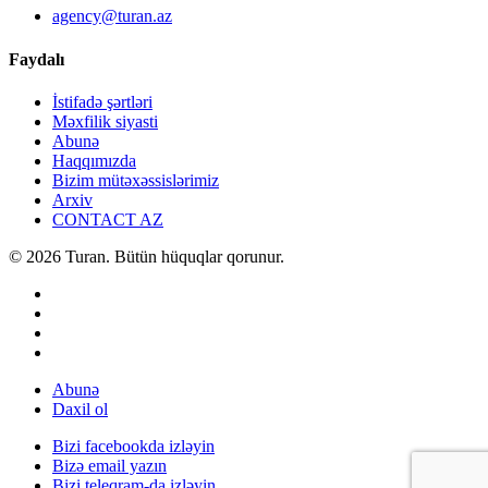
agency@turan.az
Faydalı
İstifadə şərtləri
Məxfilik siyasti
Abunə
Haqqımızda
Bizim mütəxəssislərimiz
Arxiv
CONTACT AZ
© 2026 Turan. Bütün hüquqlar qorunur.
Abunə
Daxil ol
Bizi facebookda izləyin
Bizə email yazın
Bizi teleqram-da izləyin