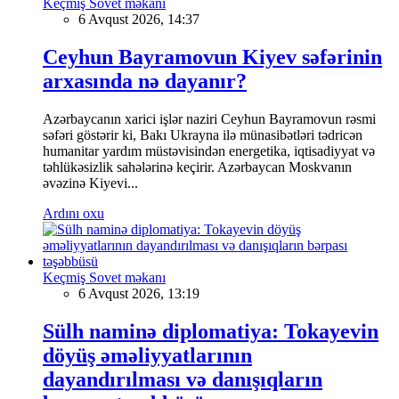
Keçmiş Sovet məkanı
6 Avqust 2026, 14:37
Ceyhun Bayramovun Kiyev səfərinin
arxasında nə dayanır?
Azərbaycanın xarici işlər naziri Ceyhun Bayramovun rəsmi
səfəri göstərir ki, Bakı Ukrayna ilə münasibətləri tədricən
humanitar yardım müstəvisindən energetika, iqtisadiyyat və
təhlükəsizlik sahələrinə keçirir. Azərbaycan Moskvanın
əvəzinə Kiyevi...
Ardını oxu
Keçmiş Sovet məkanı
6 Avqust 2026, 13:19
Sülh naminə diplomatiya: Tokayevin
döyüş əməliyyatlarının
dayandırılması və danışıqların