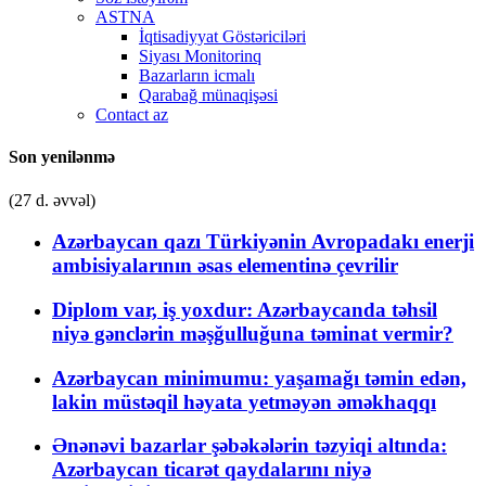
ASTNA
İqtisadiyyat Göstəriciləri
Siyası Monitorinq
Bazarların icmalı
Qarabağ münaqişəsi
Contact az
Son yenilənmə
(27 d. əvvəl)
Azərbaycan qazı Türkiyənin Avropadakı enerji
ambisiyalarının əsas elementinə çevrilir
Diplom var, iş yoxdur: Azərbaycanda təhsil
niyə gənclərin məşğulluğuna təminat vermir?
Azərbaycan minimumu: yaşamağı təmin edən,
lakin müstəqil həyata yetməyən əməkhaqqı
Ənənəvi bazarlar şəbəkələrin təzyiqi altında:
Azərbaycan ticarət qaydalarını niyə