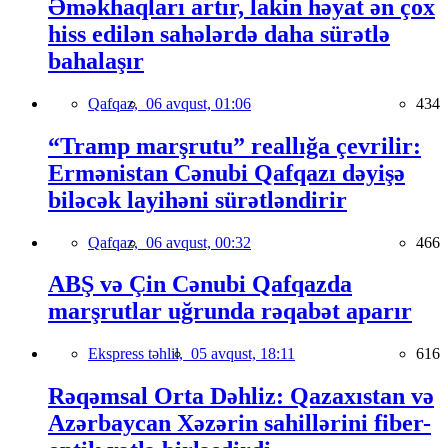
Əməkhaqları artır, lakin həyat ən çox
hiss edilən sahələrdə daha sürətlə
bahalaşır
Qafqaz,
06 avqust, 01:06
434
“Tramp marşrutu” reallığa çevrilir:
Ermənistan Cənubi Qafqazı dəyişə
biləcək layihəni sürətləndirir
Qafqaz,
06 avqust, 00:32
466
ABŞ və Çin Cənubi Qafqazda
marşrutlar uğrunda rəqabət aparır
Ekspress təhlil,
05 avqust, 18:11
616
Rəqəmsal Orta Dəhliz: Qazaxıstan və
Azərbaycan Xəzərin sahillərini fiber-