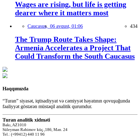
Wages are rising, but life is getting
dearer where it matters most
Caucasus,
06 avqust, 01:06
434
The Trump Route Takes Shape:
Armenia Accelerates a Project That
Could Transform the South Caucasus
Haqqımızda
“Turan” siyasət, iqtisadiyyat və cəmiyyət həyatının qovuşuğunda
fəaliyyət göstərən müstəqil analitik qurumdur.
Turan analitik xidməti
Bakı, AZ1010
Süleyman Rəhimov küç.,186, Mən. 24
Tel.: (+99412) 440 11 96