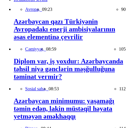
Avropa,
09:23
90
Azərbaycan qazı Türkiyənin
Avropadakı enerji ambisiyalarının
əsas elementinə çevrilir
Cəmiyyət,
08:59
105
Diplom var, iş yoxdur: Azərbaycanda
təhsil niyə gənclərin məşğulluğuna
təminat vermir?
Sosial sahə,
08:53
112
Azərbaycan minimumu: yaşamağı
təmin edən, lakin müstəqil həyata
yetməyən əməkhaqqı