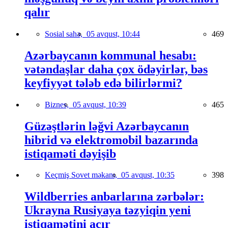
qalır
Sosial sahə,
05 avqust, 10:44
469
Azərbaycanın kommunal hesabı:
vətəndaşlar daha çox ödəyirlər, bəs
keyfiyyət tələb edə bilirlərmi?
Biznes,
05 avqust, 10:39
465
Güzəştlərin ləğvi Azərbaycanın
hibrid və elektromobil bazarında
istiqaməti dəyişib
Keçmiş Sovet məkanı,
05 avqust, 10:35
398
Wildberries anbarlarına zərbələr:
Ukrayna Rusiyaya təzyiqin yeni
istiqamətini açır