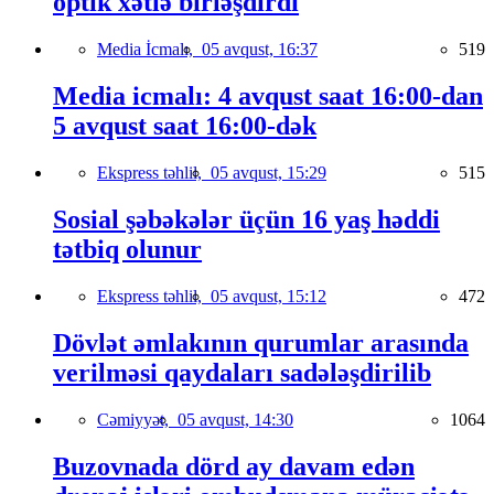
optik xətlə birləşdirdi
Media İcmalı,
05 avqust, 16:37
519
Media icmalı: 4 avqust saat 16:00-dan
5 avqust saat 16:00-dək
Ekspress təhlil,
05 avqust, 15:29
515
Sosial şəbəkələr üçün 16 yaş həddi
tətbiq olunur
Ekspress təhlil,
05 avqust, 15:12
472
Dövlət əmlakının qurumlar arasında
verilməsi qaydaları sadələşdirilib
Cəmiyyət,
05 avqust, 14:30
1064
Buzovnada dörd ay davam edən