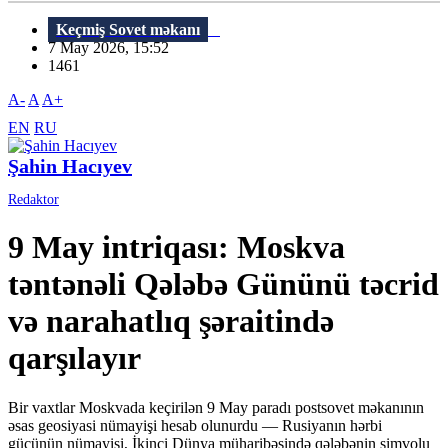
Keçmiş Sovet məkanı
7 May 2026, 15:52
1461
A-
A
A+
EN
RU
Şahin Hacıyev
Redaktor
9 May intriqası: Moskva
təntənəli Qələbə Gününü təcrid
və narahatlıq şəraitində
qarşılayır
Bir vaxtlar Moskvada keçirilən 9 May paradı postsovet məkanının
əsas geosiyasi nümayişi hesab olunurdu — Rusiyanın hərbi
gücünün nümayişi, İkinci Dünya müharibəsində qələbənin simvolu