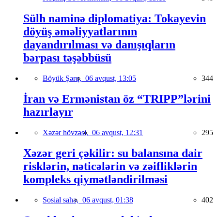
Sülh naminə diplomatiya: Tokayevin
döyüş əməliyyatlarının
dayandırılması və danışıqların
bərpası təşəbbüsü
Böyük Şərq,
06 avqust, 13:05
344
İran və Ermənistan öz “TRIPP”lərini
hazırlayır
Xəzər hövzəsi,
06 avqust, 12:31
295
Xəzər geri çəkilir: su balansına dair
risklərin, nəticələrin və zəifliklərin
kompleks qiymətləndirilməsi
Sosial sahə,
06 avqust, 01:38
402