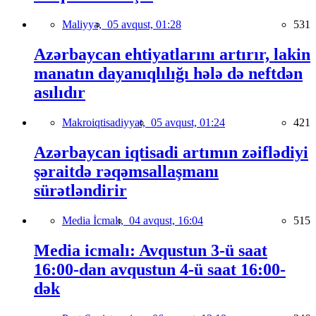
Maliyyə,
05 avqust, 01:28
531
Azərbaycan ehtiyatlarını artırır, lakin
manatın dayanıqlılığı hələ də neftdən
asılıdır
Makroiqtisadiyyat,
05 avqust, 01:24
421
Azərbaycan iqtisadi artımın zəiflədiyi
şəraitdə rəqəmsallaşmanı
sürətləndirir
Media İcmalı,
04 avqust, 16:04
515
Media icmalı: Avqustun 3-ü saat
16:00-dan avqustun 4-ü saat 16:00-
dək