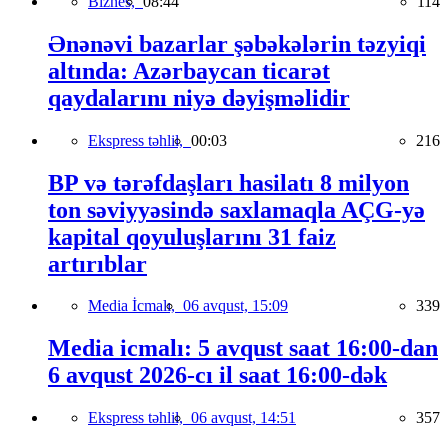
Biznes,
08:44
114
Ənənəvi bazarlar şəbəkələrin təzyiqi
altında: Azərbaycan ticarət
qaydalarını niyə dəyişməlidir
Ekspress təhlil,
00:03
216
BP və tərəfdaşları hasilatı 8 milyon
ton səviyyəsində saxlamaqla AÇG-yə
kapital qoyuluşlarını 31 faiz
artırıblar
Media İcmalı,
06 avqust, 15:09
339
Media icmalı: 5 avqust saat 16:00-dan
6 avqust 2026-cı il saat 16:00-dək
Ekspress təhlil,
06 avqust, 14:51
357