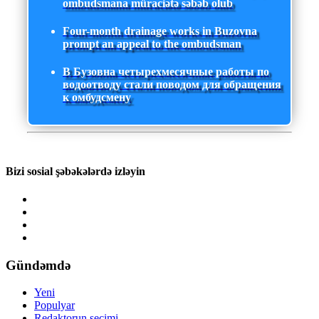
ombudsmana müraciətə səbəb olub
Four-month drainage works in Buzovna
prompt an appeal to the ombudsman
В Бузовна четырехмесячные работы по
водоотводу стали поводом для обращения
к омбудсмену
Bizi sosial şəbəkələrdə izləyin
Gündəmdə
Yeni
Populyar
Redaktorun seçimi