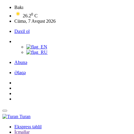
Bakı
0
26.2
C
Cümə, 7 Avqust 2026
Daxil ol
Abunə
Əlaqə
Turan
Ekspress təhlil
İcmallar