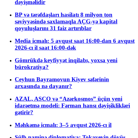
dəyişməlidir
BP və tərəfdaşları hasilatı 8 milyon ton
səviyyəsində saxlamaqla AÇG-yə kapital
qoyuluşlarını 31 faiz artırıblar
Media icmalı: 5 avqust saat 16:00-dan 6 avqust
2026-cı il saat 16:00-dək
Gömrükdə keyfiyyət inqilabı, yoxsa yeni
bürokratiya?
Ceyhun Bayramovun Kiyev səfərinin
arxasında nə dayanır?
AZAL, ASCO və “Azərkosmos” üçün yeni
idarəetmə modeli: Fərman hansı dəyişiklikləri
gətirir?
Məhkəmə icmalı: 3–5 avqust 2026-cı il
Sülh naminə diplomatiya: Tokayevin döyüş