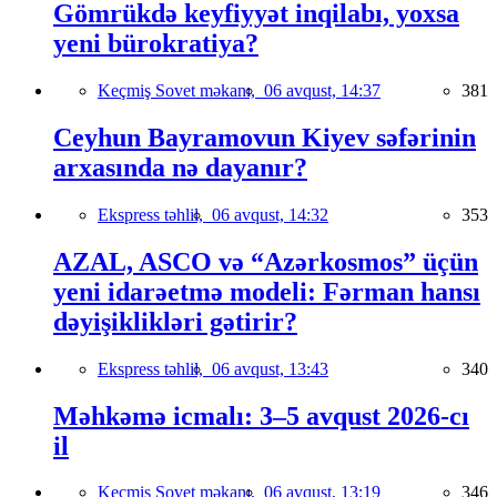
Gömrükdə keyfiyyət inqilabı, yoxsa
yeni bürokratiya?
Keçmiş Sovet məkanı,
06 avqust, 14:37
381
Ceyhun Bayramovun Kiyev səfərinin
arxasında nə dayanır?
Ekspress təhlil,
06 avqust, 14:32
353
AZAL, ASCO və “Azərkosmos” üçün
yeni idarəetmə modeli: Fərman hansı
dəyişiklikləri gətirir?
Ekspress təhlil,
06 avqust, 13:43
340
Məhkəmə icmalı: 3–5 avqust 2026-cı
il
Keçmiş Sovet məkanı,
06 avqust, 13:19
346