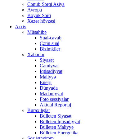
Cənub-Şərqi Asiya
Avropa
Böyük Şərq
Xəzər hövzəsi
Arxiv
Müsahibə
Sual-cavab
Çətin sual
Bizimkiler
Xəbərlər
Siyasət
Cəmiyyət
İqtisadiyyat
Maliyyə
Enerji
Dünyada
Mədəniyyət
Foto sessiyalar
Aktual Reportaj
Buraxılışlar
Bülleten Siyasət
Bülleten İqtisadiyyat
Bülleten Maliyyə
Bülleten Energetika
Söz istəyirəm